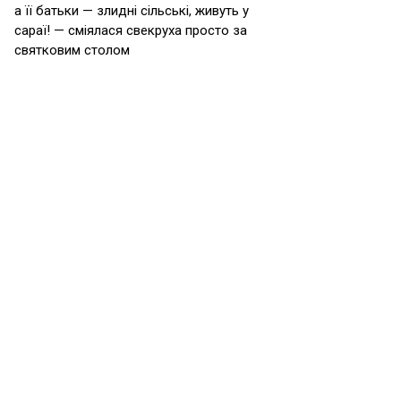
а її батьки — злидні сільські, живуть у
сараї! — сміялася свекруха просто за
святковим столом