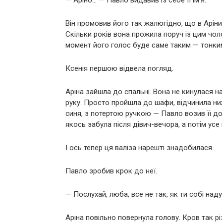
Він промовив його так жалюгідно, що в Аріни
Скільки років вона прожила поруч із цим чол
момент його голос буде саме таким — тонким
Ксенія першою відвела погляд.
Аріна зайшла до спальні. Вона не кинулася н
руку. Просто пройшла до шафи, відчинила нижн
синя, з потертою ручкою — Павло возив її до 
якось забула після дівич-вечора, а потім усе 
І ось тепер ця валіза нарешті знадобилася.
Павло зробив крок до неї.
— Послухай, люба, все не так, як ти собі над
Аріна повільно повернула голову. Кров так р