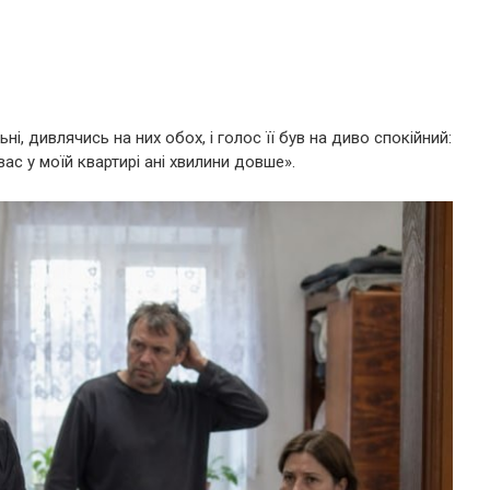
і, дивлячись на них обох, і голос її був на диво спокійний:
вас у моїй квартирі ані хвилини довше».