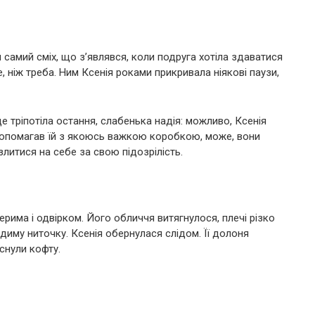
й самий сміх, що з’являвся, коли подруга хотіла здаватися
, ніж треба. Ним Ксенія роками прикривала ніякові паузи,
е тріпотіла остання, слабенька надія: можливо, Ксенія
допомагав їй з якоюсь важкою коробкою, може, вони
злитися на себе за свою підозрілість.
ерима і одвірком. Його обличчя витягнулося, плечі різко
идиму ниточку. Ксенія обернулася слідом. Її долоня
снули кофту.