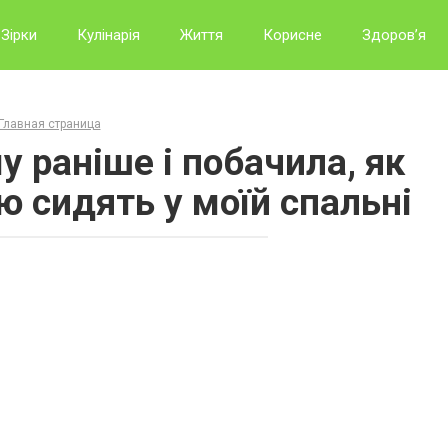
Зірки
Кулінарія
Життя
Корисне
Здоров’я
Главная страница
 раніше і побачила, як
ю сидять у моїй спальні