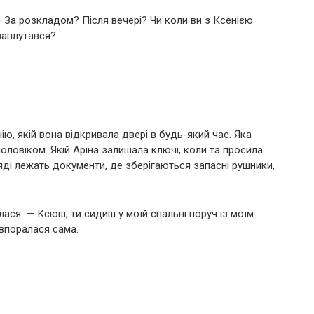
 — За розкладом? Після вечері? Чи коли ви з Ксенією
заплутався?
ію, якій вона відкривала двері в будь-який час. Яка
чоловіком. Якій Аріна залишала ключі, коли та просила
хляді лежать документи, де зберігаються запасні рушники,
ася. — Ксюш, ти сидиш у моїй спальні поруч із моїм
 впоралася сама.