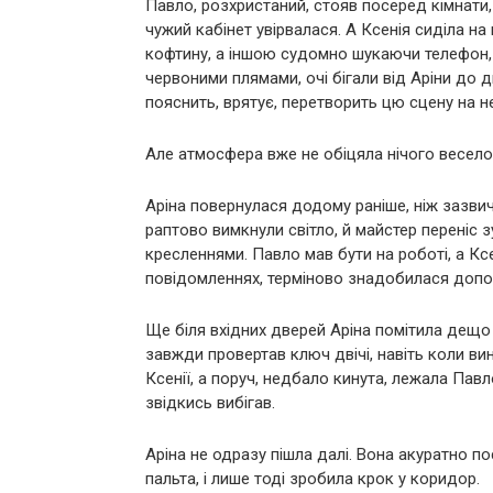
Павло, розхристаний, стояв посеред кімнати,
чужий кабінет увірвалася. А Ксенія сиділа н
кофтину, а іншою судомно шукаючи телефон, щ
червоними плямами, очі бігали від Аріни до д
пояснить, врятує, перетворить цю сцену на 
Але атмосфера вже не обіцяла нічого весело
Аріна повернулася додому раніше, ніж зазвича
раптово вимкнули світло, й майстер переніс 
кресленнями. Павло мав бути на роботі, а Ксен
повідомленнях, терміново знадобилася допо
Ще біля вхідних дверей Аріна помітила дещо
завжди провертав ключ двічі, навіть коли ви
Ксенії, а поруч, недбало кинута, лежала Павло
звідкись вибігав.
Аріна не одразу пішла далі. Вона акуратно по
пальта, і лише тоді зробила крок у коридор.