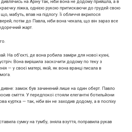
 дивлячись на Аріну так, ніби вона не додому прийшла, а в
а краєчку ліжка, однією рукою притискаючи до грудей свою
о, мабуть, впав на підлогу. Її обличчя вкрилося
верей, потім до Павла, ніби вона чекала, що він зараз все
недоречний жарт.
го.
й. На об’єкті, де вона робила заміри для нової кухні,
зустріч. Вона вирішила заскочити додому по теку з
ія — у своєї матері, якій, як вона вранці писала в
мога.
 дивне: замок був зачинений лише на один оберт. Павло
носив сміття. У передпокої стояли елегантні ботильйони
ва куртка — так, ніби він не заходив додому, а в поспіху
ставила сумку на тумбу, зняла взуття, поправила рукав