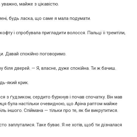
 уважно, майже з цікавістю.
ені, будь ласка, що саме я мала подумати.
 кофту і спробувала пригладити волосся. Пальці її тремтіли,
юди. Давай спокійно поговоримо.
 біля дверей. — Я, власне, дуже спокійна. Ти ж бачиш.
удь-який крик.
я з ґудзиком, сердито буркнув і почав спочатку. Він мав
зниця була настільки очевидною, що Аріна раптом майже
ль іншого. Спіймана — тільки про те, як би викрутитися.
то заплуталися. Таке буває. Я не хотів, щоб ти дізналася