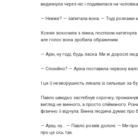
видихнула через ніс і подивилася на чоловіка
— Невже? — запитала вона. — Тоді розкажи м
Ксенія зіскочила з ліжка, поспіхом натягнула
але голос вона зробила ображеним.
— Арін, ну годі, будь ласка. Ми ж дорослі л
— Спокійно? — Аріна поставила червону валізу
І ця її незворушність лякала їх сильніше за б
Павло швидко застебнув сорочку, промахнувс
вигляд не винного, а просто спійманого. Рі
фізично її відчула. Винна людина думає про бі
— Аріш, ну… — Павло розвів долоні. — Ми прос
про це ось так.