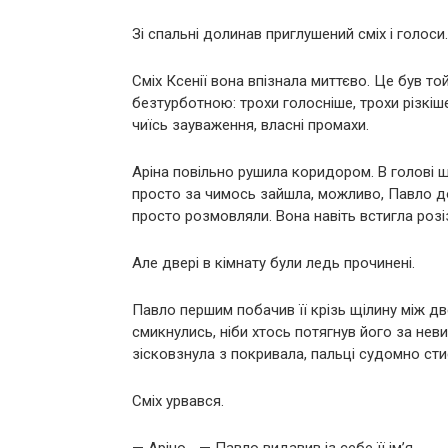
Зі спальні долинав приглушений сміх і голоси.
Сміх Ксенії вона впізнала миттєво. Це був то
безтурботною: трохи голосніше, трохи різкіше
чиїсь зауваження, власні промахи.
Аріна повільно рушила коридором. В голові щ
просто за чимось зайшла, можливо, Павло 
просто розмовляли. Вона навіть встигла розі
Але двері в кімнату були ледь прочинені.
Павло першим побачив її крізь щілину між дв
смикнулись, ніби хтось потягнув його за нев
зісковзнула з покривала, пальці судомно сти
Сміх урвався.
— Аріно… — Павло видавив із себе її ім’я.