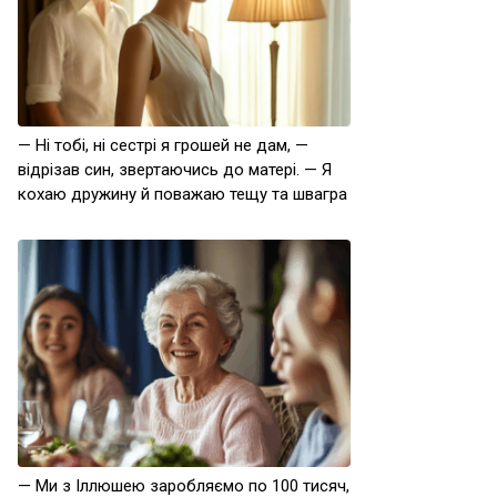
— Ні тобі, ні сестрі я грошей не дам, —
відрізав син, звертаючись до матері. — Я
кохаю дружину й поважаю тещу та швагра
— Ми з Іллюшею заробляємо по 100 тисяч,