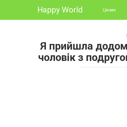
Skip
Happy World
to
Цікаве
content
Я прийшла додому
чоловік з подруго