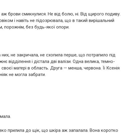
 аж брови смикнулися. Не від болю, ні. Від щирого подиву.
овіком і навіть не підозрювала, що в такий вирішальний
, порожнім, без будь-якої опори.
а них, не закричала, не схопила перше, що потрапило під
є відділення і дістала дві валізи. Одна велика, темно-
своєї матері в область. Друга — менша, червона. Її Ксенія
ніяк не могла забрати.
умала.
ізко прилила до щік, що шкіра аж запалала. Вона коротко