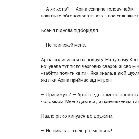
— А як хотів? — Аріна схилила голову набік.
закінчите обговорювати, хто з вас сильніше 
Ксенія підняла підборіддя.
— Не принижуй мене.
Аріна подивилася на подругу. На ту саму Ксен
ночувала тут після чергових сварок зі своїм 
«забігти полити квіти». Яка знала, в якій шу
які ліки Аріна приймає від мігрені.
— Принижую? — Аріна ледь помітно посміхнул
чоловіком. Мені здається, з приниженням ти
Павло різко кинувся до дружини.
— Не смій так з нею розмовляти!