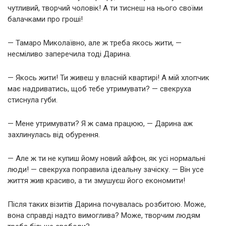
чутливий, творчий чоловік! А ти тиснеш на нього своїми
балачками про гроші!
— Тамаро Миколаївно, але ж треба якось жити, —
несміливо заперечила тоді Дарина.
— Якось жити! Ти живеш у власній квартирі! А мій хлопчик
має надриватись, щоб тебе утримувати? — свекруха
стиснула губи.
— Мене утримувати? Я ж сама працюю, — Дарина аж
захлинулась від обурення.
— Але ж ти не купиш йому новий айфон, як усі нормальні
люди! — свекруха поправила ідеальну зачіску. — Він усе
життя жив красиво, а ти змушуєш його економити!
Після таких візитів Дарина почувалась розбитою. Може,
вона справді надто вимоглива? Може, творчим людям