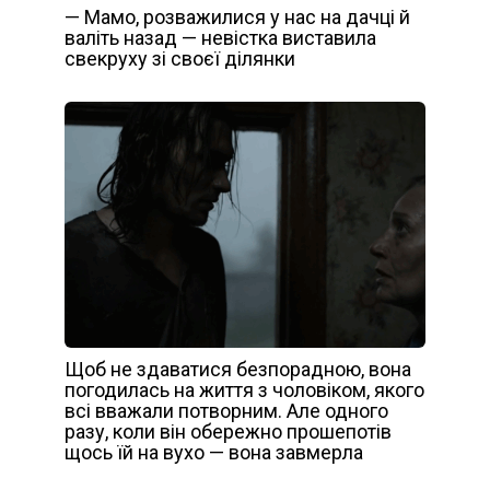
— Мамо, розважилися у нас на дачці й
валіть назад — невістка виставила
свекруху зі своєї ділянки
Щоб не здаватися безпорадною, вона
погодилась на життя з чоловіком, якого
всі вважали потворним. Але одного
разу, коли він обережно прошепотів
щось їй на вухо — вона завмерла