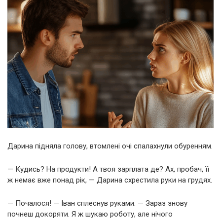
Дарина підняла голову, втомлені очі спалахнули обуренням.
— Кудись? На продукти! А твоя зарплата де? Ах, пробач, її
ж немає вже понад рік, — Дарина схрестила руки на грудях.
— Почалося! — Іван сплеснув руками. — Зараз знову
почнеш докоряти. Я ж шукаю роботу, але нічого