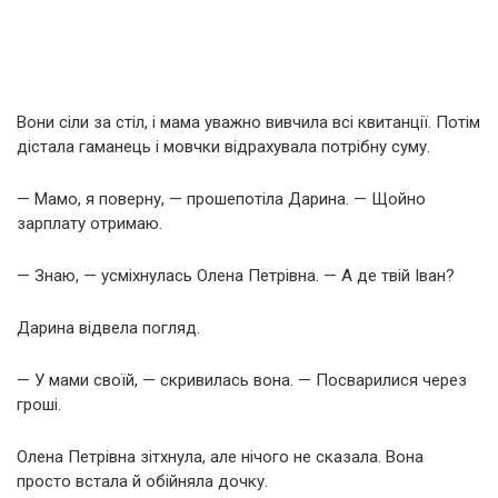
Вони сіли за стіл, і мама уважно вивчила всі квитанції. Потім
дістала гаманець і мовчки відрахувала потрібну суму.
— Мамо, я поверну, — прошепотіла Дарина. — Щойно
зарплату отримаю.
— Знаю, — усміхнулась Олена Петрівна. — А де твій Іван?
Дарина відвела погляд.
— У мами своїй, — скривилась вона. — Посварилися через
гроші.
Олена Петрівна зітхнула, але нічого не сказала. Вона
просто встала й обійняла дочку.