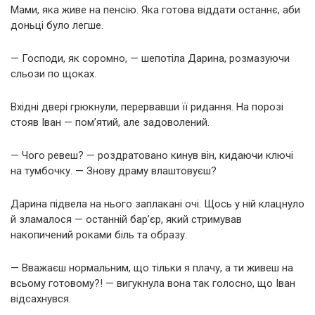
Мами, яка живе на пенсію. Яка готова віддати останнє, аби
доньці було легше.
— Господи, як соромно, — шепотіла Дарина, розмазуючи
сльози по щоках.
Вхідні двері грюкнули, перервавши її ридання. На порозі
стояв Іван — пом’ятий, але задоволений.
— Чого ревеш? — роздратовано кинув він, кидаючи ключі
на тумбочку. — Знову драму влаштовуєш?
Дарина підвела на нього заплакані очі. Щось у ній клацнуло
й зламалося — останній бар’єр, який стримував
накопичений роками біль та образу.
— Вважаєш нормальним, що тільки я плачу, а ти живеш на
всьому готовому?! — вигукнула вона так голосно, що Іван
відсахнувся.