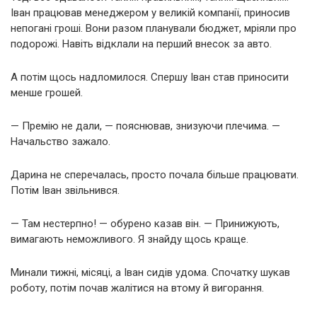
Іван працював менеджером у великій компанії, приносив
непогані гроші. Вони разом планували бюджет, мріяли про
подорожі. Навіть відклали на перший внесок за авто.
А потім щось надломилося. Спершу Іван став приносити
менше грошей.
— Премію не дали, — пояснював, знизуючи плечима. —
Начальство зажало.
Дарина не сперечалась, просто почала більше працювати.
Потім Іван звільнився.
— Там нестерпно! — обурено казав він. — Принижують,
вимагають неможливого. Я знайду щось краще.
Минали тижні, місяці, а Іван сидів удома. Спочатку шукав
роботу, потім почав жалітися на втому й вигорання.