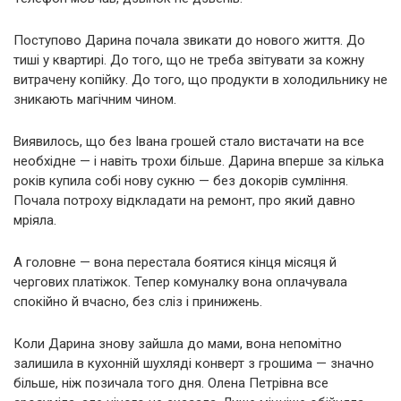
Поступово Дарина почала звикати до нового життя. До
тиші у квартирі. До того, що не треба звітувати за кожну
витрачену копійку. До того, що продукти в холодильнику не
зникають магічним чином.
Виявилось, що без Івана грошей стало вистачати на все
необхідне — і навіть трохи більше. Дарина вперше за кілька
років купила собі нову сукню — без докорів сумління.
Почала потроху відкладати на ремонт, про який давно
мріяла.
А головне — вона перестала боятися кінця місяця й
чергових платіжок. Тепер комуналку вона оплачувала
спокійно й вчасно, без сліз і принижень.
Коли Дарина знову зайшла до мами, вона непомітно
залишила в кухонній шухляді конверт з грошима — значно
більше, ніж позичала того дня. Олена Петрівна все