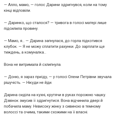
— Алло, мамо, — голос Дарини здригнувся, коли на тому
кінці відповіли.
— Даринко, що сталося? — тривога в голосі матері лише
підсилила провину.
— Мамо, я… — Дарина запнулася, до горла підкотився
клубок. — Я не можу сплатити рахунки. До зарплати ще
тиждень, а комуналка…
Вона не витримала й схлипнула.
— Доню, я зараз приїду, — у голосі Олени Петрівни звучала
рішучість. — Нікуди не йди.
Дарина сиділа на кухні, крутячи в руках порожню чашку.
Дзвінок змусив її здригнутися. Вона відчинила двері й
побачила маму. Невисоку жінку з сивиною в темному
волоссі та очима, такими схожими на її власні.