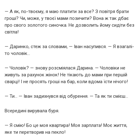
— А як, по-твоєму, я маю платити за все? З повітря брати
гроші? Чи, може, у твоєї мами позичити? Вона ж так дбає
про свого золотого синочка. Не дозволить йому сидіти без
світла!
— Даринко, стеж за словами, — Іван насупився. — Я взагалі-
то чоловік…
— Чоловік? — знову розсміялася Дарина. — Чоловіки не
живуть за рахунок жінок! Не тікають до мами при першій
сварці! І не просять гроші на бар, коли вдома їсти нічого!
— Ти… — Іван задихнувся від обурення. — Та як ти смієш…
Всередині вирувала буря.
— Я смію! Бо це моя квартира! Моя зарплата! Моє життя,
яке ти перетворив на пекло!