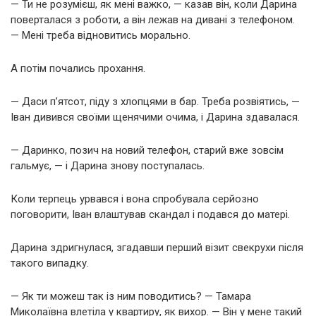
— Ти не розумієш, як мені важко, — казав він, коли Дарина
поверталася з роботи, а він лежав на дивані з телефоном.
— Мені треба відновитись морально.
А потім почались прохання.
— Даси п’ятсот, піду з хлопцями в бар. Треба розвіятись, —
Іван дивився своїми щенячими очима, і Дарина здавалася.
— Даринко, позич на новий телефон, старий вже зовсім
гальмує, — і Дарина знову поступалась.
Коли терпець урвався і вона спробувала серйозно
поговорити, Іван влаштував скандал і подався до матері.
Дарина здригнулася, згадавши перший візит свекрухи після
такого випадку.
— Як ти можеш так із ним поводитись? — Тамара
Миколаївна влетіла у квартиру, як вихор. — Він у мене такий