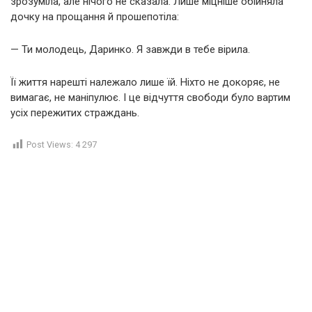
зрозуміла, але нічого не сказала. Лише міцніше обійняла
дочку на прощання й прошепотіла:
— Ти молодець, Даринко. Я завжди в тебе вірила.
Її життя нарешті належало лише їй. Ніхто не докоряє, не
вимагає, не маніпулює. І це відчуття свободи було вартим
усіх пережитих страждань.
Post Views:
4 297