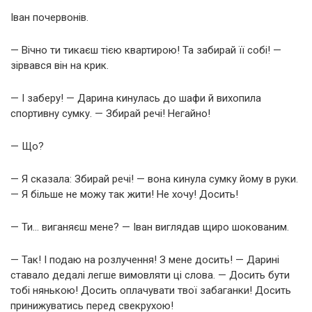
Іван почервонів.
— Вічно ти тикаєш тією квартирою! Та забирай її собі! —
зірвався він на крик.
— І заберу! — Дарина кинулась до шафи й вихопила
спортивну сумку. — Збирай речі! Негайно!
— Що?
— Я сказала: Збирай речі! — вона кинула сумку йому в руки.
— Я більше не можу так жити! Не хочу! Досить!
— Ти… виганяєш мене? — Іван виглядав щиро шокованим.
— Так! І подаю на розлучення! З мене досить! — Дарині
ставало дедалі легше вимовляти ці слова. — Досить бути
тобі нянькою! Досить оплачувати твої забаганки! Досить
принижуватись перед свекрухою!