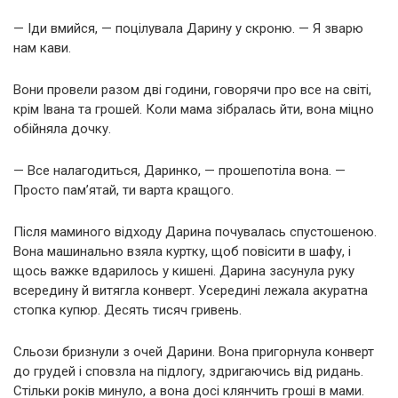
— Іди вмийся, — поцілувала Дарину у скроню. — Я зварю
нам кави.
Вони провели разом дві години, говорячи про все на світі,
крім Івана та грошей. Коли мама зібралась йти, вона міцно
обійняла дочку.
— Все налагодиться, Даринко, — прошепотіла вона. —
Просто пам’ятай, ти варта кращого.
Після маминого відходу Дарина почувалась спустошеною.
Вона машинально взяла куртку, щоб повісити в шафу, і
щось важке вдарилось у кишені. Дарина засунула руку
всередину й витягла конверт. Усередині лежала акуратна
стопка купюр. Десять тисяч гривень.
Сльози бризнули з очей Дарини. Вона пригорнула конверт
до грудей і сповзла на підлогу, здригаючись від ридань.
Стільки років минуло, а вона досі клянчить гроші в мами.