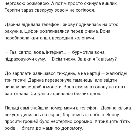
черговою розмовою. А потім просто скинула виклик.
Терпіти зараз свекруху зовсім не хотілося.
Дарина відклала телефон і знову подивилась на стос
рахунків. Цифри розпливалися перед очима. Вона
перебирала квитанції, всередині холонучи.
— Газ, світло, вода, інтернет… — бурмотіла вона,
підраховуючи суму. — Вісім тисяч. Звідки я їх візьму?
До зарплати залишався тиждень, а на картці — жалюгідні
три тисячі. Дарина перевернула гаманець, але звідти
випали лише дрібні монети. Вона схилила голову на стіл і
застогнала. Ситуація здавалася безвихідною.
Пальці самі знайшли номер мами в телефоні. Дарина кілька
секунд дивилась на екран, борючись із собою. Знову
просити грошей було нестерпно соромно. У тридцять п’ять
років — бігати до мами по допомогу.