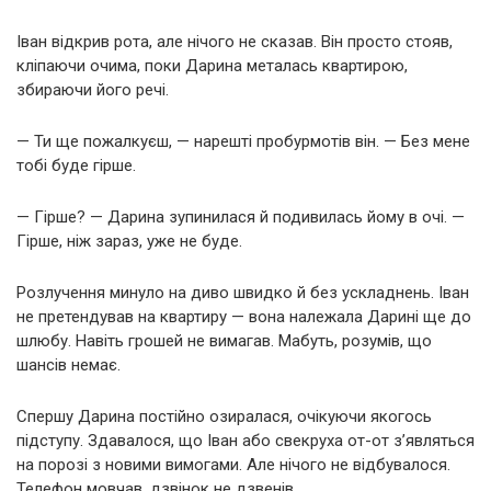
Іван відкрив рота, але нічого не сказав. Він просто стояв,
кліпаючи очима, поки Дарина металась квартирою,
збираючи його речі.
— Ти ще пожалкуєш, — нарешті пробурмотів він. — Без мене
тобі буде гірше.
— Гірше? — Дарина зупинилася й подивилась йому в очі. —
Гірше, ніж зараз, уже не буде.
Розлучення минуло на диво швидко й без ускладнень. Іван
не претендував на квартиру — вона належала Дарині ще до
шлюбу. Навіть грошей не вимагав. Мабуть, розумів, що
шансів немає.
Спершу Дарина постійно озиралася, очікуючи якогось
підступу. Здавалося, що Іван або свекруха от-от з’являться
на порозі з новими вимогами. Але нічого не відбувалося.
Телефон мовчав, дзвінок не дзвенів.