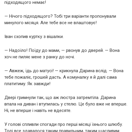
підходящого немає!
— Нічого підходящого? Тобі три варіанти пропонували
минулого місяця. Але тебе все не влаштовує!
Іван схопив куртку з вішалки.
— Надоїло! Поїду до мами, — рвонув до дверей. — Вона
хоч не пиляє мене з ранку до ночі.
— Авжеж, їдь до матусі! — крикнула Дарина вслід. — Вона
тебе пожаліє, грошей дасть. А комуналку я й далі сама
платитиму. Як завжди!
Двері гримнули так, що аж люстра затремтіла. Дарина
впала на диван і втупилась у стелю. Це було вже не вперше.
Ні, не вперше і навіть не вдесяте.
У голові спливли спогади про перші місяці їхнього шлюбу.
Тоді все здавалося таким правильним, таким щасливим.