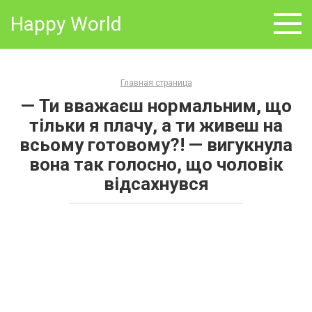
Skip
Happy World
to
content
Главная страница
— Ти вважаєш нормальним, що
тільки я плачу, а ти живеш на
всьому готовому?! — вигукнула
вона так голосно, що чоловік
відсахнувся