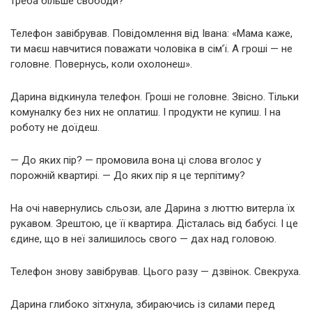
треба більше свободи?
Телефон завібрував. Повідомлення від Івана: «Мама каже,
ти маєш навчитися поважати чоловіка в сім’ї. А гроші — не
головне. Повернусь, коли охолонеш».
Дарина відкинула телефон. Гроші не головне. Звісно. Тільки
комуналку без них не оплатиш. І продукти не купиш. І на
роботу не доїдеш.
— До яких пір? — промовила вона ці слова вголос у
порожній квартирі. — До яких пір я це терпітиму?
На очі навернулись сльози, але Дарина з люттю витерла їх
рукавом. Зрештою, це її квартира. Дісталась від бабусі. І це
єдине, що в неї залишилось свого — дах над головою.
Телефон знову завібрував. Цього разу — дзвінок. Свекруха.
Дарина глибоко зітхнула, збираючись із силами перед