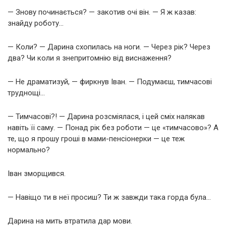
— Знову починається? — закотив очі він. — Я ж казав:
знайду роботу…
— Коли? — Дарина схопилась на ноги. — Через рік? Через
два? Чи коли я знепритомнію від виснаження?
— Не драматизуй, — фиркнув Іван. — Подумаєш, тимчасові
труднощі…
— Тимчасові?! — Дарина розсміялася, і цей сміх налякав
навіть її саму. — Понад рік без роботи — це «тимчасово»? А
те, що я прошу гроші в мами-пенсіонерки — це теж
нормально?
Іван зморщився.
— Навіщо ти в неї просиш? Ти ж завжди така горда була…
Дарина на мить втратила дар мови.