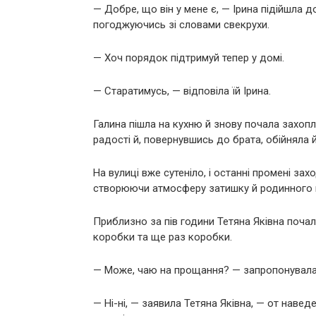
— Добре, що він у мене є, — Ірина підійшла д
погоджуючись зі словами свекрухи.
— Хоч порядок підтримуй тепер у домі.
— Старатимусь, — відповіла їй Ірина.
Галина пішла на кухню й знову почала захоп
радості й, повернувшись до брата, обійняла 
На вулиці вже сутеніло, і останні промені зах
створюючи атмосферу затишку й родинного 
Приблизно за пів години Тетяна Яківна поча
коробки та ще раз коробки.
— Може, чаю на прощання? — запропонувала 
— Ні-ні, — заявила Тетяна Яківна, — от навед