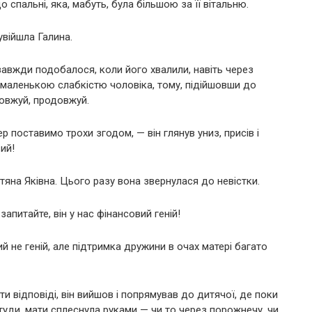
 спальні, яка, мабуть, була більшою за її вітальню.
увійшла Галина.
завжди подобалося, коли його хвалили, навіть через
ю маленькою слабкістю чоловіка, тому, підійшовши до
довжуй, продовжуй.
р поставимо трохи згодом, — він глянув униз, присів і
ий!
тяна Яківна. Цього разу вона звернулася до невістки.
апитайте, він у нас фінансовий геній!
кий не геній, але підтримка дружини в очах матері багато
и відповіді, він вийшов і попрямував до дитячої, де поки
туди, мати сплеснула руками — чи то через порожнечу, чи