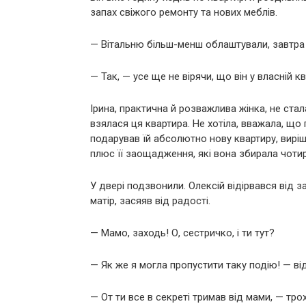
запах свіжого ремонту та нових меблів.
— Вітальню більш-менш облаштували, завтра 
— Так, — усе ще не вірячи, що він у власній кв
Ірина, практична й розважлива жінка, не стала
взялася ця квартира. Не хотіла, вважала, що
подарував їй абсолютно нову квартиру, виріш
плюс її заощадження, які вона збирала чотир
У двері подзвонили. Олексій відірвався від з
матір, засяяв від радості.
— Мамо, заходь! О, сестричко, і ти тут?
— Як же я могла пропустити таку подію! — ві
— От ти все в секреті тримав від мами, — тр