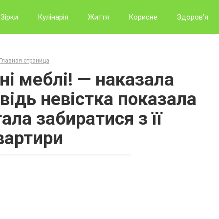
Зірки
Кулінарія
Життя
Корисне
Здоров’я
Главная страница
ні меблі! — наказала
овідь невістка показала
ала забиратися з її
вартири