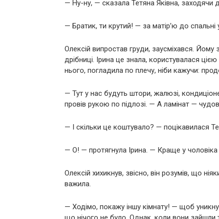
— Ну-ну, — сказала Тетяна Яківна, заходячи до
— Братик, ти крутий! — за матір’ю до спальні 
Олексій випростав груди, заусміхався. Йому 
дрібниці. Ірина це знала, користувалася ціє
нього, погладила по плечу, ніби кажучи: про
— Тут у нас будуть штори, жалюзі, кондиціоне
провів рукою по підлозі. — А ламінат — чудов
— І скільки це коштувало? — поцікавилася Те
— О! — протягнула Ірина. — Краще у чоловіка з
Олексій хихикнув, звісно, він розумів, що нія
важила.
— Ходімо, покажу іншу кімнату! — щоб уникнут
що нічого не було. Однак, коли вони зайшли 