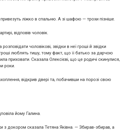
привезуть ліжко в спальню. А зі шафою — трохи пізніше.
артирі, відповів чоловік.
 розповідати чоловікові, звідки в неї гроші й звідки
 гроші люблять тишу, тому факт, що її батько за дарчою
ила приховати. Сказала Олексієві, що це родичі скинулися,
и роки.
ахоплення, відкрив двері та, побачивши на порозі свою
дповіла йому Галина.
охи з докором сказала Тетяна Яківна. — Збирав-збирав, а