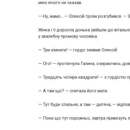
мені нічого не сказав.
— Ну, мамо… — Олексій трохи розгубився. — 
Жінка і її доросла донька увійшли до вітальні
у хвалебну промову чоловіка.
— Три кімнати! — гордо заявив Олексій.
— Ого! — протягнула Галина, озираючись дов
— Тридцять чотири квадрати! — з гордістю п
— А там що? — спитала його мати.
— Тут буде спальня, а там — дитяча, — відпові
— Поки що тут порожньо, завтра привезуть лі