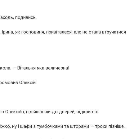
Заходь, подивись.
. Ірина, як господиня, привіталася, але не стала втручатися
кола. — Вітальня яка величезна!
ромовив Олексій.
в Олексій і, підійшовши до дверей, відкрив їх.
жко, ну і шафи з тумбочками та шторами — трохи пізніше.