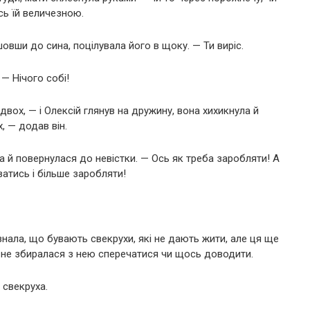
сь їй величезною.
овши до сина, поцілувала його в щоку. — Ти виріс.
— Нічого собі!
двох, — і Олексій глянув на дружину, вона хихикнула й
, — додав він.
а й повернулася до невістки. — Ось як треба заробляти! А
ватись і більше заробляти!
нала, що бувають свекрухи, які не дають жити, але ця ще
на не збиралася з нею сперечатися чи щось доводити.
 свекруха.