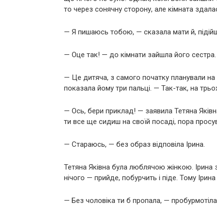
то через сонячну сторону, але кімната здала
— Я пишаюсь тобою, — сказала мати й, підійш
— Оце так! — до кімнати зайшла його сестра. 
— Це дитяча, з самого початку планували на 
показала йому три пальці. — Так-так, на трьох
— Ось, бери приклад! — заявила Тетяна Яківн
ти все ще сидиш на своїй посаді, пора просу
— Стараюсь, — без образ відповіла Ірина.
Тетяна Яківна була люблячою жінкою. Ірина з
нічого — прийде, побурчить і піде. Тому Іри
— Без чоловіка ти б пропала, — пробурмотіла