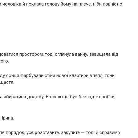
о чоловіка й поклала голову йому на плече, ніби повністю
люватися простором, тоді оглянула ванну, завищала від
його.
оду сонця фарбували стіни нової квартири в теплі тони,
щастя.
ла збиратися додому. В оселі ще був безлад: коробки,
Ірина.
ете порядок, усе розставите, закупите — тоді й справимо