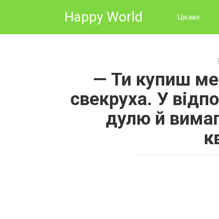
Skip
Happy World
to
Цікаве
content
— Ти купиш ме
свекруха. У відп
дулю й вимаг
к