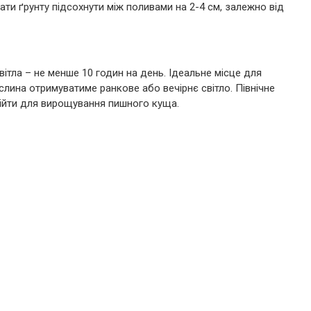
ти ґрунту підсохнути між поливами на 2-4 см, залежно від
вітла – не менше 10 годин на день. Ідеальне місце для
ослина отримуватиме ранкове або вечірнє світло. Північне
ідійти для вирощування пишного куща.