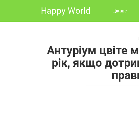
Skip
Happy World
to
Цікаве
content
Антуріум цвіте 
рік, якщо дотр
прав