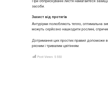
При обприскуванні листя намагайтеся захищат
засоби.
Захист від протягів
Антуріуми полюбляють тепло, оптимальна зим
можуть серйозно нашкодити рослині, спричи
Дотримання цих простих правил допоможе ва
рясним і тривалим цвітінням.
Post Views:
5 550