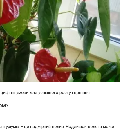
ецифічні умови для успішного росту і цвітіння.
мом?
антуріумів – це надмірний полив. Надлишок вологи може