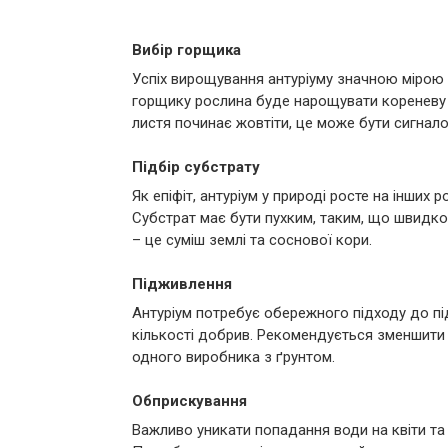
Вибір горщика
Успіх вирощування антуріуму значною мірою
горщику рослина буде нарощувати кореневу с
листя починає жовтіти, це може бути сигнало
Підбір субстрату
Як епіфіт, антуріум у природі росте на інших
Субстрат має бути пухким, таким, що швидко 
– це суміш землі та соснової кори.
Підживлення
Антуріум потребує обережного підходу до під
кількості добрив. Рекомендується зменшити
одного виробника з ґрунтом.
Обприскування
Важливо уникати попадання води на квіти та 