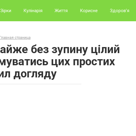
Зірки
Кулінарія
Життя
Корисне
Здоров’я
Главная страница
майже без зупину цілий
имуватись цих простих
ил догляду