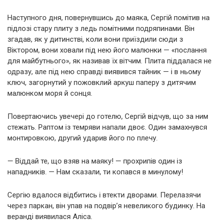
Наступного дня, повернувшись до маяка, Сергій помітив на
підлозі стару плиту з ледь помітними подряпинами. Він
згадав, як у дитинстві, коли вони приїздили сюди з
Віктором, вони ховали під нею його малюнки — «послання
для майбутнього», як називав їх вітчим. Плита піддалася не
одразу, але під нею справді виявився тайник — і в ньому
ключ, загорнутий у пожовклий аркуш паперу з дитячим
малюнком моря й сонця.
Повертаючись увечері до готелю, Сергій відчув, що за ним
стежать. Раптом із темряви напали двоє. Один замахнувся
монтировкою, другий ударив його по плечу.
— Віддай те, що взяв на маяку! — прохрипів один із
нападників. — Нам сказали, ти копався в минулому!
Сергію вдалося відбитись і втекти дворами. Перелазячи
через паркан, він упав на подвір’я невеликого будинку. На
веранді виявилася Аліса.