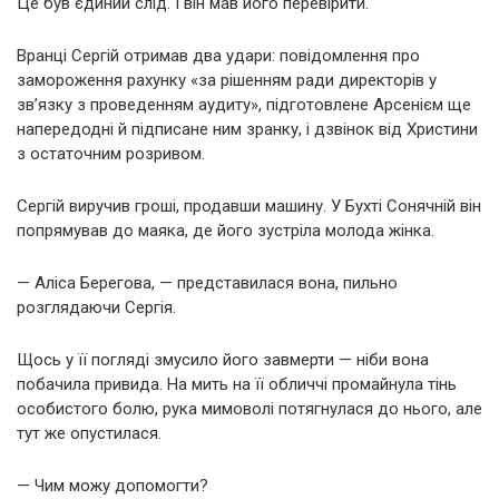
Це був єдиний слід. І він мав його перевірити.
Вранці Сергій отримав два удари: повідомлення про
замороження рахунку «за рішенням ради директорів у
зв’язку з проведенням аудиту», підготовлене Арсенієм ще
напередодні й підписане ним зранку, і дзвінок від Христини
з остаточним розривом.
Сергій виручив гроші, продавши машину. У Бухті Сонячній він
попрямував до маяка, де його зустріла молода жінка.
— Аліса Берегова, — представилася вона, пильно
розглядаючи Сергія.
Щось у її погляді змусило його завмерти — ніби вона
побачила привида. На мить на її обличчі промайнула тінь
особистого болю, рука мимоволі потягнулася до нього, але
тут же опустилася.
— Чим можу допомогти?