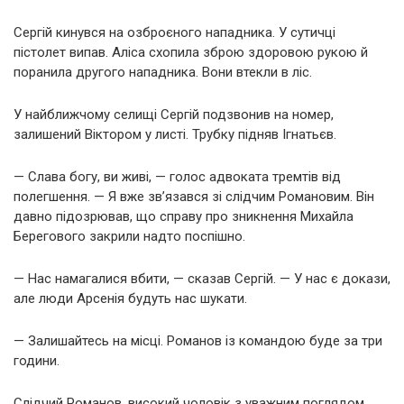
Сергій кинувся на озброєного нападника. У сутичці
пістолет випав. Аліса схопила зброю здоровою рукою й
поранила другого нападника. Вони втекли в ліс.
У найближчому селищі Сергій подзвонив на номер,
залишений Віктором у листі. Трубку підняв Ігнатьєв.
— Слава богу, ви живі, — голос адвоката тремтів від
полегшення. — Я вже зв’язався зі слідчим Романовим. Він
давно підозрював, що справу про зникнення Михайла
Берегового закрили надто поспішно.
— Нас намагалися вбити, — сказав Сергій. — У нас є докази,
але люди Арсенія будуть нас шукати.
— Залишайтесь на місці. Романов із командою буде за три
години.
Слідчий Романов, високий чоловік з уважним поглядом,