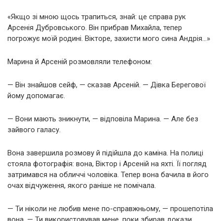
«Якщо зі мною щось трапиться, знай: це справа рук
Арсенія Дубровського. Він прибрав Михайла, тепер
погрожує моїй родині. Вікторе, захисти мого сина Андрія…»
Марина й Арсеній розмовляли телефоном:
— Він знайшов сейф, — сказав Арсеній. — Дівка Берегової
йому допомагає.
— Вони мають зникнути, — відповіла Марина. — Але без
зайвого галасу.
Вона завершила розмову й підійшла до каміна. На полиці
стояла фотографія: вона, Віктор і Арсеній на яхті. Її погляд
затримався на обличчі чоловіка. Тепер вона бачила в його
очах відчуження, якого раніше не помічала.
— Ти ніколи не любив мене по-справжньому, — прошепотіла
вона. — Ти використовував мене, поки збирав докази.