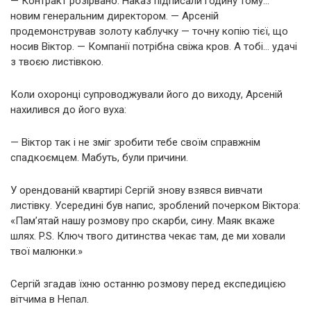
— Контракт розірвано. Наказ підписали годину тому…
новим генеральним директором. — Арсеній
продемонстрував золоту каблучку — точну копію тієї, що
носив Віктор. — Компанії потрібна свіжа кров. А тобі… удачі
з твоєю листівкою.
Коли охоронці супроводжували його до виходу, Арсеній
нахилився до його вуха:
— Віктор так і не зміг зробити тебе своїм справжнім
спадкоємцем. Мабуть, були причини.
У орендованій квартирі Сергій знову взявся вивчати
листівку. Усередині був напис, зроблений почерком Віктора:
«Пам’ятай нашу розмову про скарби, сину. Маяк вкаже
шлях. P.S. Ключ твого дитинства чекає там, де ми ховали
твої малюнки.»
Сергій згадав їхню останню розмову перед експедицією
вітчима в Непал.