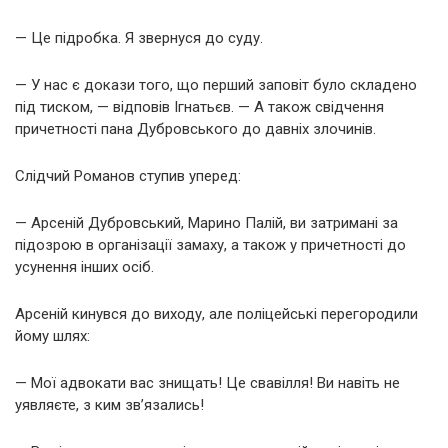
— Це підробка. Я звернуся до суду.
— У нас є докази того, що перший заповіт було складено
під тиском, — відповів Ігнатьєв. — А також свідчення
причетності пана Дубровського до давніх злочинів.
Слідчий Романов ступив уперед:
— Арсеній Дубровський, Марино Палій, ви затримані за
підозрою в організації замаху, а також у причетності до
усунення інших осіб.
Арсеній кинувся до виходу, але поліцейські перегородили
йому шлях:
— Мої адвокати вас знищать! Це свавілля! Ви навіть не
уявляєте, з ким зв’язались!