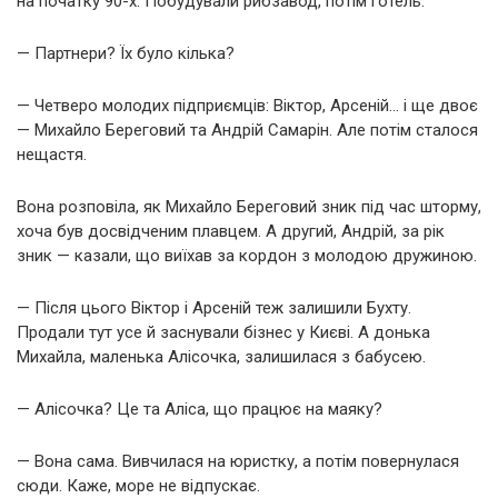
на початку 90-х. Побудували рибзавод, потім готель.
— Партнери? Їх було кілька?
— Четверо молодих підприємців: Віктор, Арсеній… і ще двоє
— Михайло Береговий та Андрій Самарін. Але потім сталося
нещастя.
Вона розповіла, як Михайло Береговий зник під час шторму,
хоча був досвідченим плавцем. А другий, Андрій, за рік
зник — казали, що виїхав за кордон з молодою дружиною.
— Після цього Віктор і Арсеній теж залишили Бухту.
Продали тут усе й заснували бізнес у Києві. А донька
Михайла, маленька Алісочка, залишилася з бабусею.
— Алісочка? Це та Аліса, що працює на маяку?
— Вона сама. Вивчилася на юристку, а потім повернулася
сюди. Каже, море не відпускає.