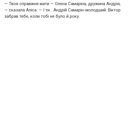
— Твоя справжня мати — Олена Самаріна, дружина Андрія,
— сказала Аліса. — І ти… Андрій Самарін-молодший. Віктор
забрав тебе, коли тобі не було й року.