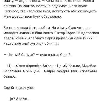
маяку, — додала вона. — Вони бачили, як ти возився з
плитою. За маяком постійно слідкують його люди.
Кожного, хто наближається, допитують або обшукують.
Мені доводиться бути обережною.
Вона принесла фотоальбом. На знімку було четверо
молодих чоловіків біля маяка. Віктор і Арсеній здавалися
зовсім юними. Але увагу Сергія привернув один із них —
надто вже знайомі риси обличчя.
— Це… мій батько? — тихо спитав Сергій.
— Ні, — м’яко відповіла Аліса. — Це мій батько, Михайло
Береговий. А ось цей — Андрій Самарін. Твій… справжній
батько.
Сергій відсахнувся.
— Що? Але як…