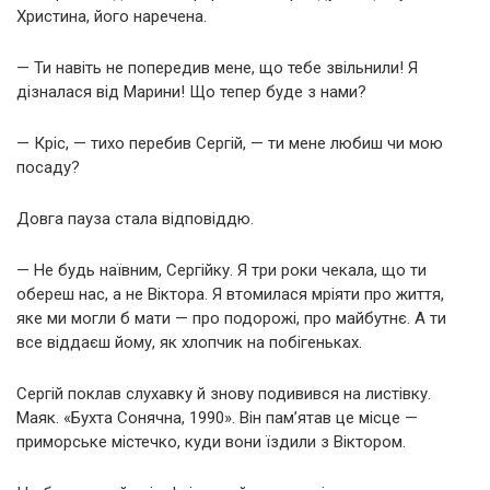
Христина, його наречена.
— Ти навіть не попередив мене, що тебе звільнили! Я
дізналася від Марини! Що тепер буде з нами?
— Кріс, — тихо перебив Сергій, — ти мене любиш чи мою
посаду?
Довга пауза стала відповіддю.
— Не будь наївним, Сергійку. Я три роки чекала, що ти
обереш нас, а не Віктора. Я втомилася мріяти про життя,
яке ми могли б мати — про подорожі, про майбутнє. А ти
все віддаєш йому, як хлопчик на побігеньках.
Сергій поклав слухавку й знову подивився на листівку.
Маяк. «Бухта Сонячна, 1990». Він пам’ятав це місце —
приморське містечко, куди вони їздили з Віктором.