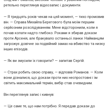
ретельно переглянув відеозапис і документи.
— Я тридцять років чекав на цей момент, — тихо промовив
він. — Справа Михайла Берегового була моїм першим
серйозним розслідуванням. Мене відсторонили, коли я
почав копати надто глибоко. Роками я збирав докази
проти Арсенія, але бракувало останньої ланки. Найманцям
загрожує довічне за подвійний замах на вбивство та низку
інших епізодів.
— Як ви змусили їх говорити? — запитав Сергій.
— Страх робить свою справу, — відповів Романов. — Коли
вони дізналися, що докази проти них неспростовні і їм
світить максимальний термін, вибір став очевидним.
Він переглянув запис і кивнув:
— Це саме те, що нам потрібно. Я передав докази до