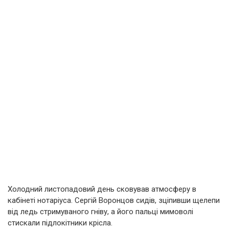
Холодний листопадовий день сковував атмосферу в
кабінеті нотаріуса. Сергій Воронцов сидів, зціпивши щелепи
від ледь стримуваного гніву, а його пальці мимоволі
стискали підлокітники крісла.