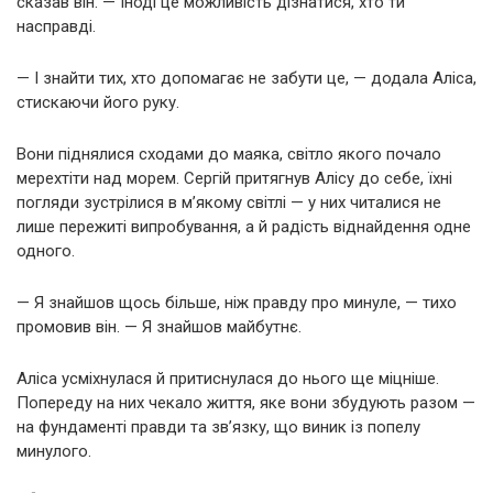
сказав він. — Іноді це можливість дізнатися, хто ти
насправді.
— І знайти тих, хто допомагає не забути це, — додала Аліса,
стискаючи його руку.
Вони піднялися сходами до маяка, світло якого почало
мерехтіти над морем. Сергій притягнув Алісу до себе, їхні
погляди зустрілися в м’якому світлі — у них читалися не
лише пережиті випробування, а й радість віднайдення одне
одного.
— Я знайшов щось більше, ніж правду про минуле, — тихо
промовив він. — Я знайшов майбутнє.
Аліса усміхнулася й притиснулася до нього ще міцніше.
Попереду на них чекало життя, яке вони збудують разом —
на фундаменті правди та зв’язку, що виник із попелу
минулого.