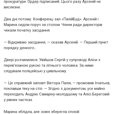
прокуратури. Ордер підписаний. Цього разу Арсеній не
вислизне.
Два дні потому. Конференц-зал «ПалійБуд». Арсеній і
Марина сиділи поруч за столом. Члени ради директорів
чекали початку засідання.
— Відкриваю засідання, — сказав Арсеній. — Перший пункт
порядку денного…
Двері розчинилися. Увійшов Сергій у супроводі Аліси з
перев’язаною рукою та літнього чоловіка. За ними
слідували поліцейські у цивільному.
— Це справжній заповіт Віктора Палія, — промовив Ігнатьєв,
поклавши теку на стіл. — Згідно з документом, усе майно
переходить Андрію Самаріну-молодшому та Алісі Береговій
у рівних частках.
Марина зблідла, але зовні зберегла спокій: