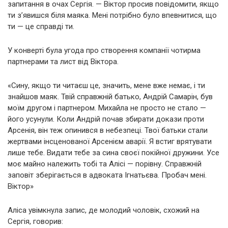
запитання в очах Сергія. — Віктор просив повідомити, якщо
ти з’явишся біля маяка. Мені потрібно було впевнитися, що
ти — це справді ти.
У конверті була угода про створення компанії чотирма
партнерами та лист від Віктора.
«Сину, якщо ти читаєш це, значить, мене вже немає, і ти
знайшов маяк. Твій справжній батько, Андрій Самарін, був
моїм другом і партнером. Михайла не просто не стало —
його усунули. Коли Андрій почав збирати докази проти
Арсенія, він теж опинився в небезпеці. Твої батьки стали
жертвами інсценованої Арсенієм аварії. Я встиг врятувати
лише тебе. Видати тебе за сина своєї покійної дружини. Усе
моє майно належить тобі та Алісі — порівну. Справжній
заповіт зберігається в адвоката Ігнатьєва. Пробач мені.
Віктор»
Аліса увімкнула запис, де молодий чоловік, схожий на
Сергія, говорив: