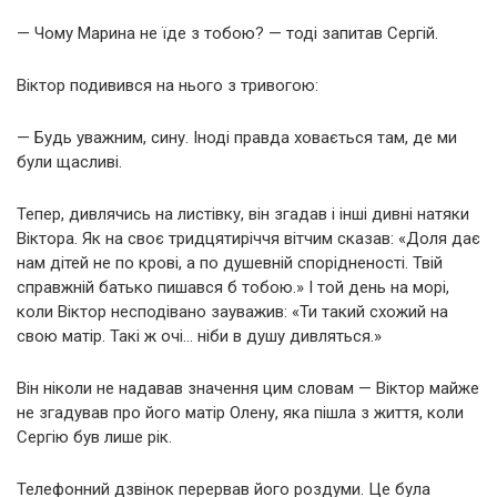
— Чому Марина не їде з тобою? — тоді запитав Сергій.
Віктор подивився на нього з тривогою:
— Будь уважним, сину. Іноді правда ховається там, де ми
були щасливі.
Тепер, дивлячись на листівку, він згадав і інші дивні натяки
Віктора. Як на своє тридцятиріччя вітчим сказав: «Доля дає
нам дітей не по крові, а по душевній спорідненості. Твій
справжній батько пишався б тобою.» І той день на морі,
коли Віктор несподівано зауважив: «Ти такий схожий на
свою матір. Такі ж очі… ніби в душу дивляться.»
Він ніколи не надавав значення цим словам — Віктор майже
не згадував про його матір Олену, яка пішла з життя, коли
Сергію був лише рік.
Телефонний дзвінок перервав його роздуми. Це була