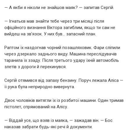
— А якби я ніколи не знайшов маяк? — запитав Сергій.
— Ігнатьєв мав знайти тебе через три місяці після
офіційного визнання Віктора загиблим, якщо ти сам не
вийдеш на зв’язок. У них був… запасний план.
Раптом їх наздогнав чорний позашляховик. Фари сліпили
через дзеркало заднього виду. Машина переслідувачів
таранила їх ззаду. Після третього удару їхній автомобіль
злетів з дороги й перекинувся.
Сергій отямився від запаху бензину. Поруч лежала Аліса —
її рука була неприродно вивернута.
Двоє чоловіків витягли їх із розбитої машини. Один тримав
пістолет, спрямований на Алісу.
— Віддай усе, що взяв із маяка, — зажадав він. — Бос
наказав забрати будь-які речі й документи.