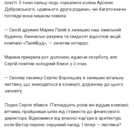
платті. Її тонкі пальці ледь торкалися коліна Арсенія
Дубровського, «давнього друга родини», чиї багатозначні
погляди вона нишком ловила.
— Своїй дружині Марині Палій я залишаю наш заміський
будинок, банківські рахунки та сімдесят відсотків акцій
компанії «ПалійБуд», — зачитав нотаріус.
Марина прикрила рот долонею, вдаючи скорботу, але
Сергій помітив холодний блиск у її очах.
— Своєму пасинку Сергію Воронцову я залишаю вітальну
листівку, що знаходиться в конверті, доданому до цього
заповіту.
Подих Сергія збився. П’ятнадцять років він віддав компанії
вітчима, пройшовши шлях від стажиста до фінансового
директора. Відмовився від власної кар’єри в архітектурі,
коли Віктор переніс серцевий напад. І тепер — листівка?