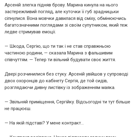
Арсеній злегка підняв брову. Марина кинула на нього
застережливий погляд, але куточки її губ зрадницьки
сіпнулися. Вона мовчки давилася від сміху, обмінюючись
багатозначними поглядами зі своїм супутником, який теж
ледве стримував емоції.
— Шкода, Сергію, що ти так і не став справжньою
частиною родини, — сказала Марина з фальшивим
співчуттям. — Тепер ти вільний будувати своє життя.
Двері розчинилися без стуку. Арсеній увійшов у супроводі
двох охоронців до кабінету Сергія, де той сидів,
розглядаючи дивну листівку із зображенням маяка.
— Звільняй приміщення, Сергійку. Відсьогодні ти тут більше
не працюєш.
— На якій підставі? У мене контракт…