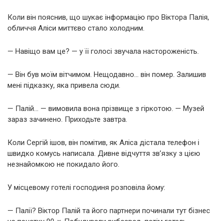
Коли він пояснив, що шукає інформацію про Віктора Палія,
обличчя Аліси миттєво стало холодним.
— Навіщо вам це? — у її голосі звучала настороженість.
— Він був моїм вітчимом. Нещодавно… він помер. Залишив
мені підказку, яка привела сюди.
— Палій… — вимовила вона прізвище з гіркотою. — Музей
зараз зачинено. Приходьте завтра.
Коли Сергій ішов, він помітив, як Аліса дістала телефон і
швидко комусь написала. Дивне відчуття зв’язку з цією
незнайомкою не покидало його.
У місцевому готелі господиня розповіла йому:
— Палії? Віктор Палій та його партнери починали тут бізнес