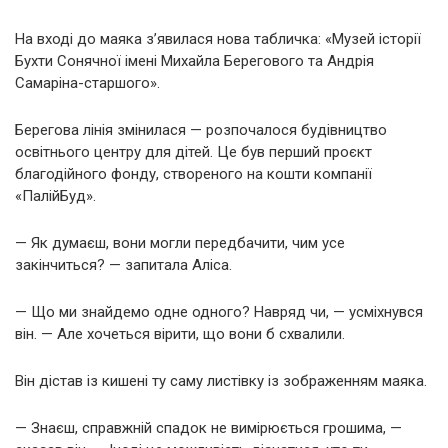
На вході до маяка з’явилася нова табличка: «Музей історії
Бухти Сонячної імені Михайла Берегового та Андрія
Самаріна-старшого».
Берегова лінія змінилася — розпочалося будівництво
освітнього центру для дітей. Це був перший проєкт
благодійного фонду, створеного на кошти компанії
«ПалійБуд».
— Як думаєш, вони могли передбачити, чим усе
закінчиться? — запитала Аліса.
— Що ми знайдемо одне одного? Навряд чи, — усміхнувся
він. — Але хочеться вірити, що вони б схвалили.
Він дістав із кишені ту саму листівку із зображенням маяка.
— Знаєш, справжній спадок не вимірюється грошима, —