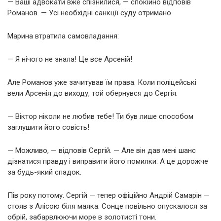
— Ваші адвокати вже спізнилися, — спокійно відповів
Романов. — Усі необхідні санкції суду отримано.
Марина втратила самовладання:
— Я нічого не знала! Це все Арсеній!
Але Романов уже зачитував їм права. Коли поліцейські
вели Арсенія до виходу, той обернувся до Сергія:
— Віктор ніколи не любив тебе! Ти був лише способом
заглушити його совість!
— Можливо, — відповів Сергій. — Але він дав мені шанс
дізнатися правду і виправити його помилки. А це дорожче
за будь-який спадок.
Пів року потому. Сергій — тепер офіційно Андрій Самарін —
стояв з Алісою біля маяка. Сонце повільно опускалося за
обрій, забарвлюючи море в золотисті тони.