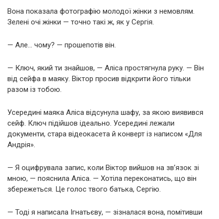
Вона показала фотографію молодої жінки з немовлям.
Зелені очі жінки — точно такі ж, як у Сергія.
— Але… чому? — прошепотів він.
— Ключ, який ти знайшов, — Аліса простягнула руку. — Він
від сейфа в маяку. Віктор просив відкрити його тільки
разом із тобою.
Усередині маяка Аліса відсунула шафу, за якою виявився
сейф. Ключ підійшов ідеально. Усередині лежали
документи, стара відеокасета й конверт із написом «Для
Андрія».
— Я оцифрувала запис, коли Віктор вийшов на зв’язок зі
мною, — пояснила Аліса. — Хотіла переконатись, що він
збережеться. Це голос твого батька, Сергію.
— Тоді я написала Ігнатьєву, — зізналася вона, помітивши