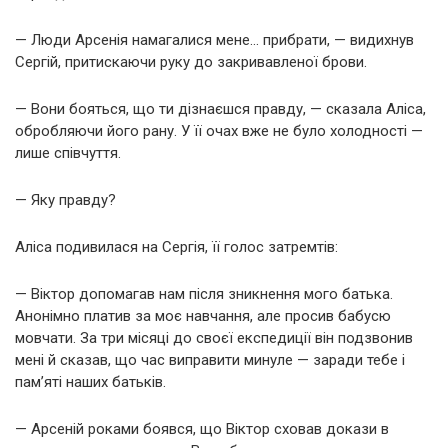
— Люди Арсенія намагалися мене… прибрати, — видихнув
Сергій, притискаючи руку до закривавленої брови.
— Вони бояться, що ти дізнаєшся правду, — сказала Аліса,
обробляючи його рану. У її очах вже не було холодності —
лише співчуття.
— Яку правду?
Аліса подивилася на Сергія, її голос затремтів:
— Віктор допомагав нам після зникнення мого батька.
Анонімно платив за моє навчання, але просив бабусю
мовчати. За три місяці до своєї експедиції він подзвонив
мені й сказав, що час виправити минуле — заради тебе і
пам’яті наших батьків.
— Арсеній роками боявся, що Віктор сховав докази в