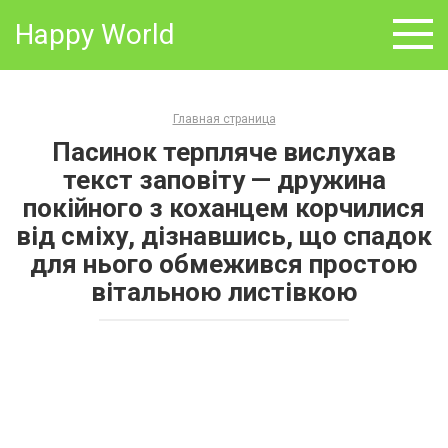
Skip
Happy World
to
content
Главная страница
Пасинок терпляче вислухав
текст заповіту — дружина
покійного з коханцем корчилися
від сміху, дізнавшись, що спадок
для нього обмежився простою
вітальною листівкою