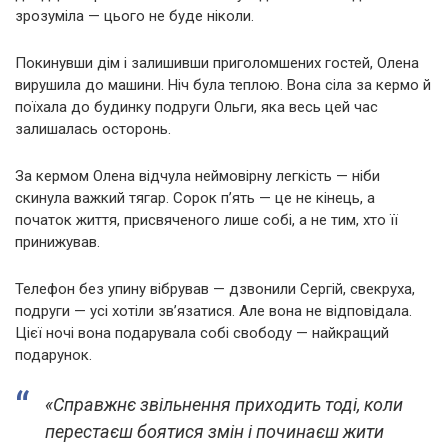
зрозуміла — цього не буде ніколи.
Покинувши дім і залишивши приголомшених гостей, Олена
вирушила до машини. Ніч була теплою. Вона сіла за кермо й
поїхала до будинку подруги Ольги, яка весь цей час
залишалась осторонь.
За кермом Олена відчула неймовірну легкість — ніби
скинула важкий тягар. Сорок п’ять — це не кінець, а
початок життя, присвяченого лише собі, а не тим, хто її
принижував.
Телефон без упину вібрував — дзвонили Сергій, свекруха,
подруги — усі хотіли зв’язатися. Але вона не відповідала.
Цієї ночі вона подарувала собі свободу — найкращий
подарунок.
«Справжнє звільнення приходить тоді, коли
перестаєш боятися змін і починаєш жити