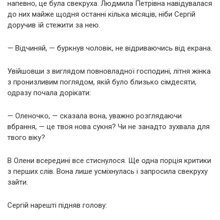
напевно, це була свекруха. Людмила Петрівна навідувалася
до них майже щодня останні кілька місяців, ніби Сергій
доручив їй стежити за нею.
— Відчиняй, — буркнув чоловік, не відриваючись від екрана.
Увійшовши з виглядом повновладної господині, літня жінка
з пронизливим поглядом, якій було близько сімдесяти,
одразу почала дорікати:
— Оленочко, — сказала вона, уважно розглядаючи
вбрання, — це твоя нова сукня? Чи не занадто зухвала для
твого віку?
В Олени всередині все стиснулося. Ще одна порція критики
з перших слів. Вона лише усміхнулась і запросила свекруху
зайти.
Сергій нарешті підняв голову: