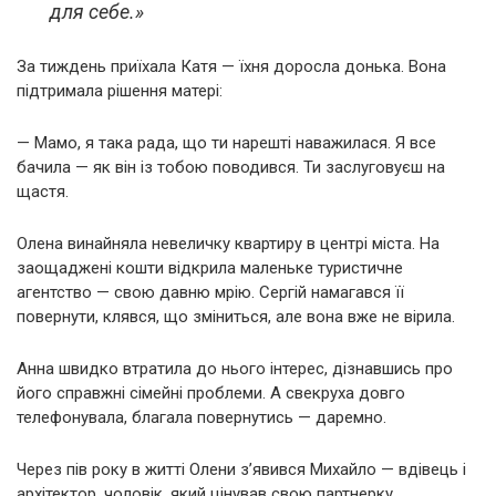
для себе.»
За тиждень приїхала Катя — їхня доросла донька. Вона
підтримала рішення матері:
— Мамо, я така рада, що ти нарешті наважилася. Я все
бачила — як він із тобою поводився. Ти заслуговуєш на
щастя.
Олена винайняла невеличку квартиру в центрі міста. На
заощаджені кошти відкрила маленьке туристичне
агентство — свою давню мрію. Сергій намагався її
повернути, клявся, що зміниться, але вона вже не вірила.
Анна швидко втратила до нього інтерес, дізнавшись про
його справжні сімейні проблеми. А свекруха довго
телефонувала, благала повернутись — даремно.
Через пів року в житті Олени з’явився Михайло — вдівець і
архітектор, чоловік, який цінував свою партнерку.