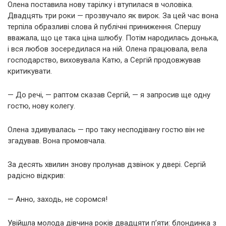
Олена поставила нову тарілку і втупилася в чоловіка.
Двадцять три роки — прозвучало як вирок. За цей час вона
терпіла образливі слова й публічні приниження. Спершу
вважала, що це така ціна шлюбу. Потім народилась донька,
і вся любов зосередилася на ній. Олена працювала, вела
господарство, виховувала Катю, а Сергій продовжував
критикувати.
— До речі, — раптом сказав Сергій, — я запросив ще одну
гостю, нову колегу.
Олена здивувалась — про таку несподівану гостю він не
згадував. Вона промовчала.
За десять хвилин знову пролунав дзвінок у двері. Сергій
радісно відкрив:
— Анно, заходь, не соромся!
Увійшла молода дівчина років двадцяти п’яти: блондинка з