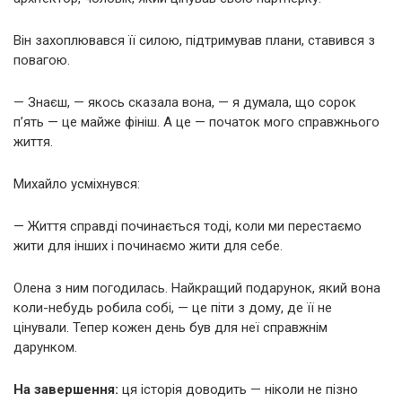
Він захоплювався її силою, підтримував плани, ставився з
повагою.
— Знаєш, — якось сказала вона, — я думала, що сорок
п’ять — це майже фініш. А це — початок мого справжнього
життя.
Михайло усміхнувся:
— Життя справді починається тоді, коли ми перестаємо
жити для інших і починаємо жити для себе.
Олена з ним погодилась. Найкращий подарунок, який вона
коли-небудь робила собі, — це піти з дому, де її не
цінували. Тепер кожен день був для неї справжнім
дарунком.
На завершення:
ця історія доводить — ніколи не пізно