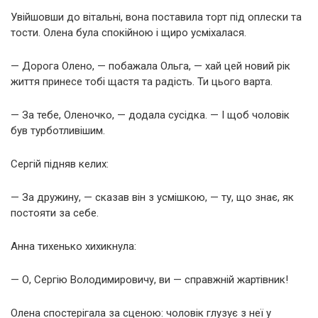
Увійшовши до вітальні, вона поставила торт під оплески та
тости. Олена була спокійною і щиро усміхалася.
— Дорога Олено, — побажала Ольга, — хай цей новий рік
життя принесе тобі щастя та радість. Ти цього варта.
— За тебе, Оленочко, — додала сусідка. — І щоб чоловік
був турботливішим.
Сергій підняв келих:
— За дружину, — сказав він з усмішкою, — ту, що знає, як
постояти за себе.
Анна тихенько хихикнула:
— О, Сергію Володимировичу, ви — справжній жартівник!
Олена спостерігала за сценою: чоловік глузує з неї у