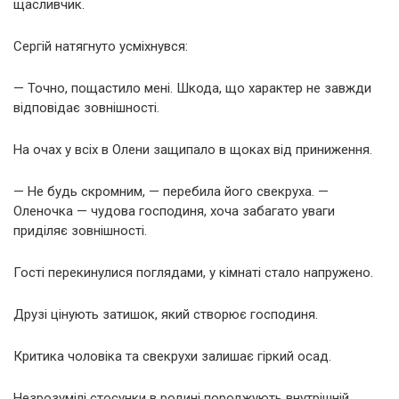
щасливчик.
Сергій натягнуто усміхнувся:
— Точно, пощастило мені. Шкода, що характер не завжди
відповідає зовнішності.
На очах у всіх в Олени защипало в щоках від приниження.
— Не будь скромним, — перебила його свекруха. —
Оленочка — чудова господиня, хоча забагато уваги
приділяє зовнішності.
Гості перекинулися поглядами, у кімнаті стало напружено.
Друзі цінують затишок, який створює господиня.
Критика чоловіка та свекрухи залишає гіркий осад.
Незрозумілі стосунки в родині породжують внутрішній