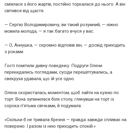
сміялася з його жартів, постійно торкалася до нього. А він
світився від щастя.
— Сергію Володимировичу, ви такий розумний, — ніжно
мовила молода, — я так багато вчуся у вас.
— О, Аннушка, — скромно відповів він, — досвід приходить
з роками.
Гості помітили дивну поведінку. Подруги Олени
перекидались поглядами, сусіди перешіптувались, а
свекруха удавала, що їй усе одно.
Олена скористалась моментом, щоб зайти на кухню по
торт. Вона зупинилася біля столу, глянувши на торт із
сорока п’ятьма свічками, й подумала:
«Скільки б не тривала брехня — правда завжди спливає на
поверхню. І разом із нею приходить спокій.»