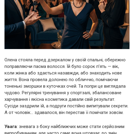
Олена стояла перед дзеркалом у своїй спальні, обережно
поправляючи пасма волосся. Їй було сорок п’ять — вік,
коли жінка або здається назавжди, або знаходить нове
життя. Вона провела долонею по обличчю, помічаючи
тоненькі зморшки в куточках очей. Та попри це виглядала
чудово. Регулярні тренування у спортзалі, збалансоване
харчування і якісна косметика давали свій результат.
Сусіди заздрили їй, а подруги постійно випитували секрети.
А от чоловік… здавалося, він перестав її помічати зовсім.
Увага
: зневага з боку найближчих може стати серйозним
випробуванням, але часто саме вона штовхає до змін.