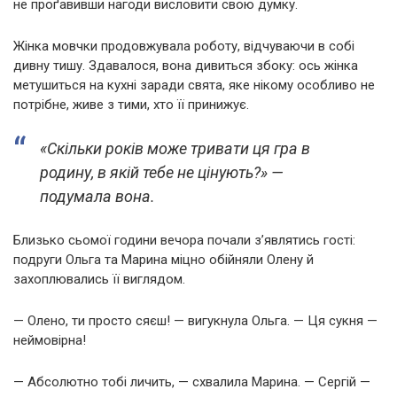
не проґавивши нагоди висловити свою думку.
Жінка мовчки продовжувала роботу, відчуваючи в собі
дивну тишу. Здавалося, вона дивиться збоку: ось жінка
метушиться на кухні заради свята, яке нікому особливо не
потрібне, живе з тими, хто її принижує.
«Скільки років може тривати ця гра в
родину, в якій тебе не цінують?» —
подумала вона.
Близько сьомої години вечора почали з’являтись гості:
подруги Ольга та Марина міцно обійняли Олену й
захоплювались її виглядом.
— Олено, ти просто сяєш! — вигукнула Ольга. — Ця сукня —
неймовірна!
— Абсолютно тобі личить, — схвалила Марина. — Сергій —