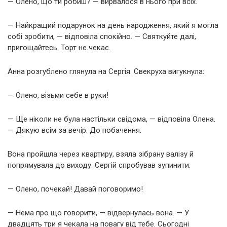
— Олено, що ти робиш? — вирвалося в нього при всіх.
— Найкращий подарунок на день народження, який я могла
собі зробити, — відповіла спокійно. — Святкуйте далі,
пригощайтесь. Торт не чекає.
Анна розгублено глянула на Сергія. Свекруха вигукнула:
— Олено, візьми себе в руки!
— Ще ніколи не була настільки свідома, — відповіла Олена.
— Дякую всім за вечір. До побачення.
Вона пройшла через квартиру, взяла зібрану валізу й
попрямувала до виходу. Сергій спробував зупинити:
— Олено, почекай! Давай поговоримо!
— Нема про що говорити, — відвернулась вона. — У
двадцять три я чекала на повагу від тебе. Сьогодні