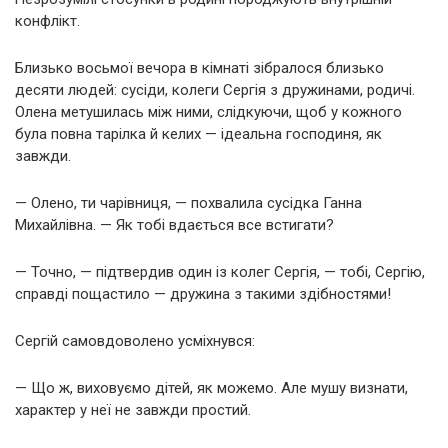
конфлікт.
Близько восьмої вечора в кімнаті зібралося близько
десяти людей: сусіди, колеги Сергія з дружинами, родичі.
Олена метушилась між ними, слідкуючи, щоб у кожного
була повна тарілка й келих — ідеальна господиня, як
завжди.
— Олено, ти чарівниця, — похвалила сусідка Ганна
Михайлівна. — Як тобі вдається все встигати?
— Точно, — підтвердив один із колег Сергія, — тобі, Сергію,
справді пощастило — дружина з такими здібностями!
Сергій самовдоволено усміхнувся:
— Що ж, виховуємо дітей, як можемо. Але мушу визнати,
характер у неї не завжди простий.