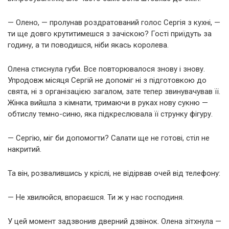
— Олено, — пролунав роздратований голос Сергія з кухні, —
ти ще довго крутитимешся з зачіскою? Гості приїдуть за
годину, а ти поводишся, ніби якась королева.
Олена стиснула губи. Все повторювалося знову і знову.
Упродовж місяця Сергій не допоміг ні з підготовкою до
свята, ні з організацією загалом, зате тепер звинувачував її.
Жінка вийшла з кімнати, тримаючи в руках нову сукню —
обтислу темно-синю, яка підкреслювала її струнку фігуру.
— Сергію, міг би допомогти? Салати ще не готові, стіл не
накритий.
Та він, розвалившись у кріслі, не відірвав очей від телефону:
— Не хвилюйся, впораєшся. Ти ж у нас господиня.
У цей момент задзвонив дверний дзвінок. Олена зітхнула —