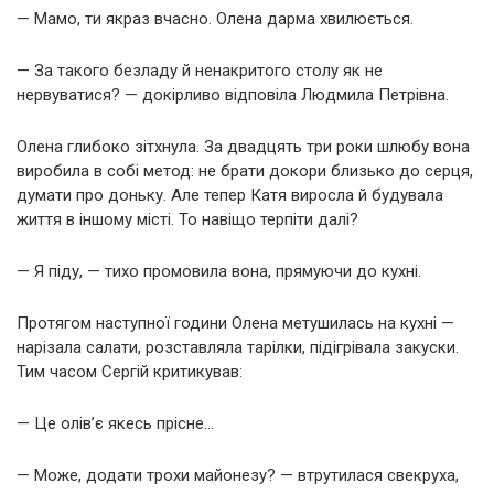
— Мамо, ти якраз вчасно. Олена дарма хвилюється.
— За такого безладу й ненакритого столу як не
нервуватися? — докірливо відповіла Людмила Петрівна.
Олена глибоко зітхнула. За двадцять три роки шлюбу вона
виробила в собі метод: не брати докори близько до серця,
думати про доньку. Але тепер Катя виросла й будувала
життя в іншому місті. То навіщо терпіти далі?
— Я піду, — тихо промовила вона, прямуючи до кухні.
Протягом наступної години Олена метушилась на кухні —
нарізала салати, розставляла тарілки, підігрівала закуски.
Тим часом Сергій критикував:
— Це олів’є якесь прісне…
— Може, додати трохи майонезу? — втрутилася свекруха,