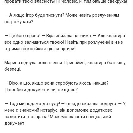
продати твою власність! Ні чоловік, ні тим більше свекруха!
— А якщо Ігор буде тиснути? Може навіть розлученням
погрожувати?
— Це його право! — Віра знизала плечима. — Але квартира
все одно залишиться твоєю! Навіть при розлученні він не
отримає ні копійки з цієї квартири!
Марина відчула полегшення. Принаймні, квартира батьків у
безпеці.
— Віро, а що, якщо вони спробують якось інакше?
Підробити документи чи ще щось?
— Тоді ми подамо до суду! — твердо сказала подруга. — У
мене є знайомий нотаріус, він допоможе додатково
захистити твої права! Можемо скласти спеціальний
документ!