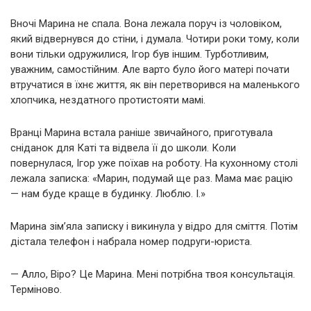
Вночі Марина не спала. Вона лежала поруч із чоловіком,
який відвернувся до стіни, і думала. Чотири роки тому, коли
вони тільки одружилися, Ігор був іншим. Турботливим,
уважним, самостійним. Але варто було його матері почати
втручатися в їхнє життя, як він перетворився на маленького
хлопчика, нездатного протистояти мамі.
Вранці Марина встала раніше звичайного, приготувала
сніданок для Каті та відвела її до школи. Коли
повернулася, Ігор уже поїхав на роботу. На кухонному столі
лежала записка: «Марин, подумай ще раз. Мама має рацію
— нам буде краще в будинку. Люблю. І.»
Марина зім’яла записку і викинула у відро для сміття. Потім
дістала телефон і набрала номер подруги-юриста.
— Алло, Віро? Це Марина. Мені потрібна твоя консультація.
Терміново.