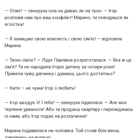
— Отже! — свекруха сіла на диван, як на трон. — Ігор
розповів нам про ваш конфлікт! Марино, ти поводишся як
егоїстка!
— Я захищаю свою власність і свою сім’ю! — відповіла
Марина.
— Твою сім’ю? — Лідія Павлівна розреготалася. — Яка ж це
сім’я? Ти не народила Ігорю дитину за чотири роки!
Привела чужу дівчинку і думаєш, цього достатньо?
— Катя — не чужа! Ігор її любить!
— Ігор шкодує її! І тебе! — свекруха підвелася. — Але моє
терпіння урвалося! Або ти продаєш квартиру і переїжджаєш
із нами, або Ігор подає на розлучення!
Марина подивилася на чоловіка. Той стояв біля вікна,
дивлячись на вулицю.