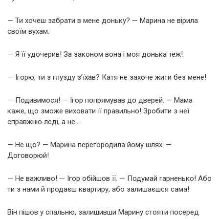
— Ти хочеш забрати в мене доньку? — Марина не вірила
своїм вухам.
— Я її удочерив! За законом вона і моя донька теж!
— Ігорю, ти з глузду з’їхав? Катя не захоче жити без мене!
— Подивимося! — Ігор попрямував до дверей. — Мама
каже, що зможе виховати її правильно! Зробити з неї
справжню леді, а не…
— Не що? — Марина перегородила йому шлях. —
Договорюй!
— Не важливо! — Ігор обійшов її. — Подумай гарненько! Або
ти з нами й продаєш квартиру, або залишаєшся сама!
Він пішов у спальню, залишивши Марину стояти посеред