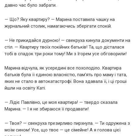
давно час було забрати.
— Що? Яку квартиру? — Марина поставила чашку на
журнальний столик, намагаючись зберігати спокій.
— Не прикидайся дурною! — свекруха кинула документи на
стіл. — Квартиру твоїх покійних батьків! Та, що дісталася
тобі в спадок три роки тому! Ми з Ігорем усе обговорили!
Марина відчула, як усередині все похолоділо. Квартира
батьків була її єдиною власністю, пам’ять про маму і тата,
яких не стало в автокатастрофі. Вона здавала її, і ці гроші
йшли на освіту Каті.
— Лідіє Павлівно, це моя квартира! — твердо сказала
Марина. — І я не збираюся її продавати!
— Твоя? — свекруха презирливо пирхнула. — Ти одружена з
моїм сином! Усе, що твоє — це сімейне! А я голова цієї