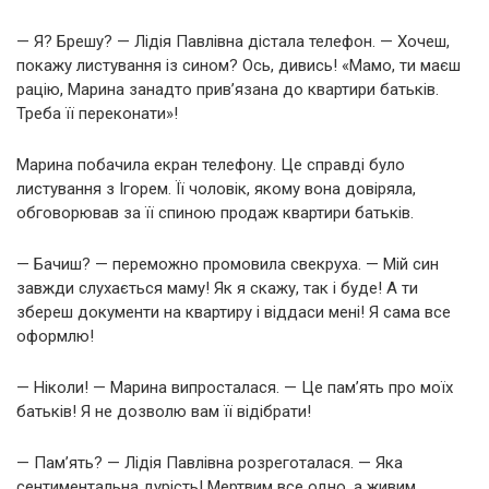
— Я? Брешу? — Лідія Павлівна дістала телефон. — Хочеш,
покажу листування із сином? Ось, дивись! «Мамо, ти маєш
рацію, Марина занадто прив’язана до квартири батьків.
Треба її переконати»!
Марина побачила екран телефону. Це справді було
листування з Ігорем. Її чоловік, якому вона довіряла,
обговорював за її спиною продаж квартири батьків.
— Бачиш? — переможно промовила свекруха. — Мій син
завжди слухається маму! Як я скажу, так і буде! А ти
збереш документи на квартиру і віддаси мені! Я сама все
оформлю!
— Ніколи! — Марина випросталася. — Це пам’ять про моїх
батьків! Я не дозволю вам її відібрати!
— Пам’ять? — Лідія Павлівна розреготалася. — Яка
сентиментальна дурість! Мертвим все одно, а живим