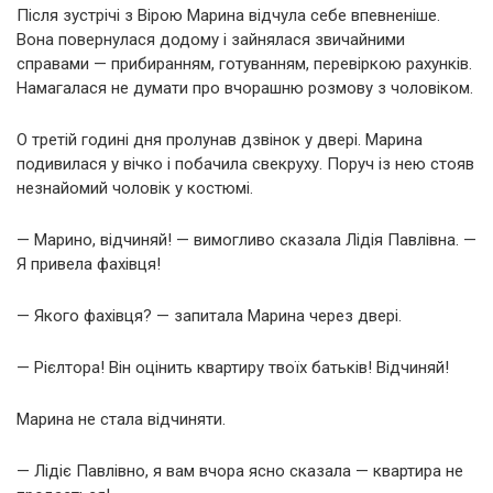
Після зустрічі з Вірою Марина відчула себе впевненіше.
Вона повернулася додому і зайнялася звичайними
справами — прибиранням, готуванням, перевіркою рахунків.
Намагалася не думати про вчорашню розмову з чоловіком.
О третій годині дня пролунав дзвінок у двері. Марина
подивилася у вічко і побачила свекруху. Поруч із нею стояв
незнайомий чоловік у костюмі.
— Марино, відчиняй! — вимогливо сказала Лідія Павлівна. —
Я привела фахівця!
— Якого фахівця? — запитала Марина через двері.
— Рієлтора! Він оцінить квартиру твоїх батьків! Відчиняй!
Марина не стала відчиняти.
— Лідіє Павлівно, я вам вчора ясно сказала — квартира не