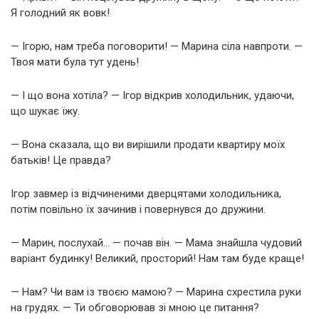
Я голодний як вовк!
— Ігорю, нам треба поговорити! — Марина сіла навпроти. —
Твоя мати була тут удень!
— І що вона хотіла? — Ігор відкрив холодильник, удаючи,
що шукає їжу.
— Вона сказала, що ви вирішили продати квартиру моїх
батьків! Це правда?
Ігор завмер із відчиненими дверцятами холодильника,
потім повільно їх зачинив і повернувся до дружини.
— Марин, послухай… — почав він. — Мама знайшла чудовий
варіант будинку! Великий, просторий! Нам там буде краще!
— Нам? Чи вам із твоєю мамою? — Марина схрестила руки
на грудях. — Ти обговорював зі мною це питання?