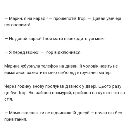
— Марин, я на нараді! — прошепотів Ігор. — Давай увечері
поговоримо!
— Ні, давай зараз! Твоя мати переходить усі межі!
— Я передзвоню! — Ігор відключився.
Марина жбурнула телефон на диван. Її чоловік навіть не
намагався захистити їхню сім’ю від втручання матері.
Через годину знову пролунав дзвінок у двері. Цього разу
це був Ігор. Він зайшов похмурий, пройшов на кухню і сів за
стіл.
— Мама сказала, ти не відчинила їй двері! — почав він без
привітання.