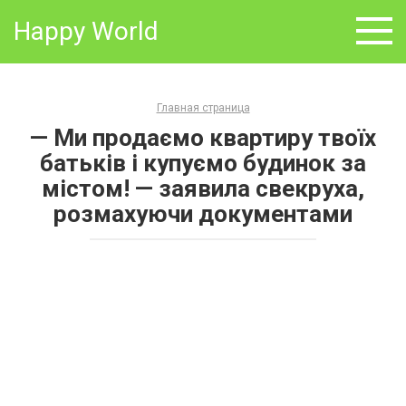
Skip
Happy World
to
content
Главная страница
— Ми продаємо квартиру твоїх
батьків і купуємо будинок за
містом! — заявила свекруха,
розмахуючи документами