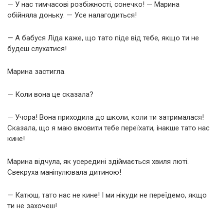
— У нас тимчасові розбіжності, сонечко! — Марина
обійняла доньку. — Усе налагодиться!
— А бабуся Ліда каже, що тато піде від тебе, якщо ти не
будеш слухатися!
Марина застигла.
— Коли вона це сказала?
— Учора! Вона приходила до школи, коли ти затрималася!
Сказала, що я маю вмовити тебе переїхати, інакше тато нас
кине!
Марина відчула, як усередині здіймається хвиля люті.
Свекруха маніпулювала дитиною!
— Катюш, тато нас не кине! І ми нікуди не переїдемо, якщо
ти не захочеш!