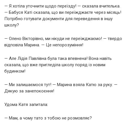
— Я хотіла уточнити щодо переїзду! — сказала вчителька.
— Бабуся Каті сказала, що ви переїжджаєте через місяць!
Потрібно готувати документи для переведення в іншу
школу?
— Олено Вікторівно, ми нікуди не переїжджаємо! — твердо
відповіла Марина. — Це непорозуміння!
— Але Лідія Павлівна була така впевнена! Вона навіть
сказала, що вже пригледіла школу поряд із новим
будинком!
— Ми залишаємося тут! — Марина взяла Катю за руку. —
Дякую за занепокоєння!
Удома Катя запитала:
— Мам, а чому тато з тобою не розмовляє?