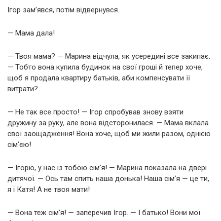
Ігор зам’явся, потім відвернувся.
— Мама дала!
— Твоя мама? — Марина відчула, як усередині все закипає.
— Тобто вона купила будинок на свої гроші й тепер хоче,
щоб я продала квартиру батьків, аби компенсувати її
витрати?
— Не так все просто! — Ігор спробував знову взяти
дружину за руку, але вона відсторонилася. — Мама вклала
свої заощадження! Вона хоче, щоб ми жили разом, однією
сім’єю!
— Ігорю, у нас із тобою сім’я! — Марина показала на двері
дитячої. — Ось там спить наша донька! Наша сім’я — це ти,
я і Катя! А не твоя мати!
— Вона теж сім’я! — заперечив Ігор. — І батько! Вони мої