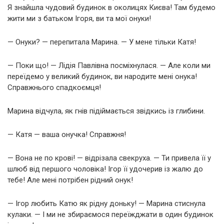
Я знайшла чудовий будинок в околицях Києва! Там будемо
жити ми з батьком Ігоря, ви та мої онуки!
— Онуки? — перепитала Марина. — У мене тільки Катя!
— Поки що! — Лідія Павлівна посміхнулася. — Але коли ми
переїдемо у великий будинок, ви народите мені онука!
Справжнього спадкоємця!
Марина відчула, як гнів підіймається звідкись із глибини.
— Катя — ваша онучка! Справжня!
— Вона не по крові! — відрізала свекруха. — Ти привела її у
шлюб від першого чоловіка! Ігор її удочерив із жалю до
тебе! Але мені потрібен рідний онук!
— Ігор любить Катю як рідну доньку! — Марина стиснула
кулаки. — І ми не збираємося переїжджати в один будинок