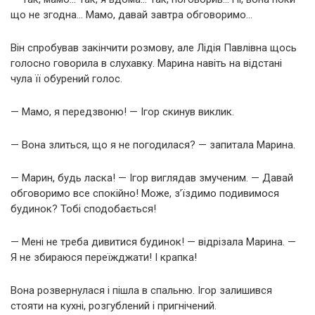
що не згодна… Мамо, давай завтра обговоримо…
Він спробував закінчити розмову, але Лідія Павлівна щось
голосно говорила в слухавку. Марина навіть на відстані
чула її обурений голос.
— Мамо, я передзвоню! — Ігор скинув виклик.
— Вона злиться, що я не погодилася? — запитала Марина.
— Марин, будь ласка! — Ігор виглядав змученим. — Давай
обговоримо все спокійно! Може, з’їздимо подивимося
будинок? Тобі сподобається!
— Мені не треба дивитися будинок! — відрізала Марина. —
Я не збираюся переїжджати! І крапка!
Вона розвернулася і пішла в спальню. Ігор залишився
стояти на кухні, розгублений і пригнічений.