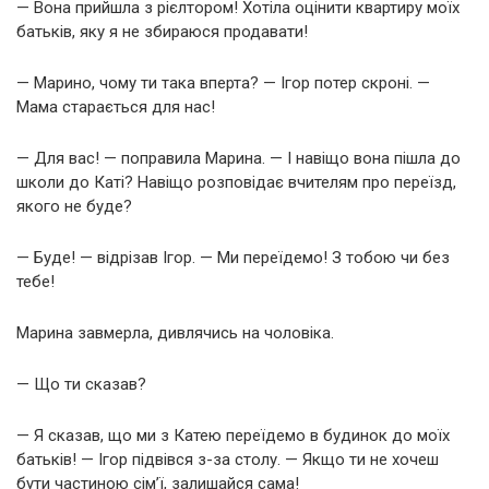
— Вона прийшла з рієлтором! Хотіла оцінити квартиру моїх
батьків, яку я не збираюся продавати!
— Марино, чому ти така вперта? — Ігор потер скроні. —
Мама старається для нас!
— Для вас! — поправила Марина. — І навіщо вона пішла до
школи до Каті? Навіщо розповідає вчителям про переїзд,
якого не буде?
— Буде! — відрізав Ігор. — Ми переїдемо! З тобою чи без
тебе!
Марина завмерла, дивлячись на чоловіка.
— Що ти сказав?
— Я сказав, що ми з Катею переїдемо в будинок до моїх
батьків! — Ігор підвівся з-за столу. — Якщо ти не хочеш
бути частиною сім’ї, залишайся сама!