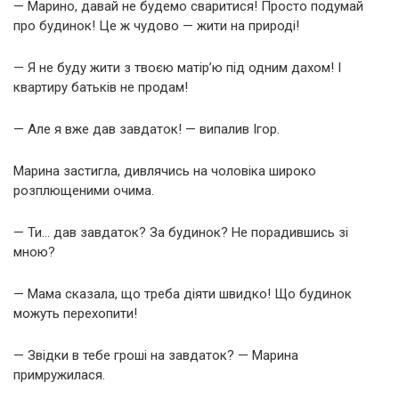
— Марино, давай не будемо сваритися! Просто подумай
про будинок! Це ж чудово — жити на природі!
— Я не буду жити з твоєю матір’ю під одним дахом! І
квартиру батьків не продам!
— Але я вже дав завдаток! — випалив Ігор.
Марина застигла, дивлячись на чоловіка широко
розплющеними очима.
— Ти… дав завдаток? За будинок? Не порадившись зі
мною?
— Мама сказала, що треба діяти швидко! Що будинок
можуть перехопити!
— Звідки в тебе гроші на завдаток? — Марина
примружилася.