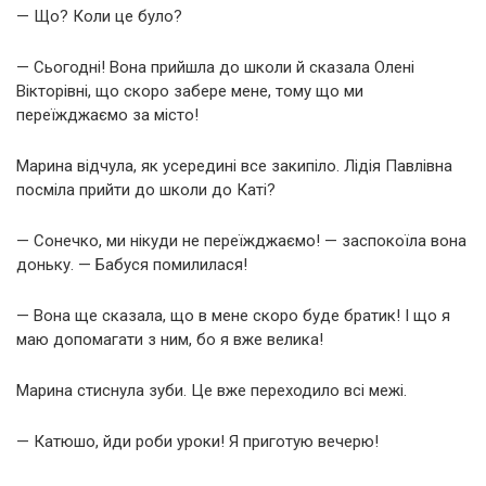
— Що? Коли це було?
— Сьогодні! Вона прийшла до школи й сказала Олені
Вікторівні, що скоро забере мене, тому що ми
переїжджаємо за місто!
Марина відчула, як усередині все закипіло. Лідія Павлівна
посміла прийти до школи до Каті?
— Сонечко, ми нікуди не переїжджаємо! — заспокоїла вона
доньку. — Бабуся помилилася!
— Вона ще сказала, що в мене скоро буде братик! І що я
маю допомагати з ним, бо я вже велика!
Марина стиснула зуби. Це вже переходило всі межі.
— Катюшо, йди роби уроки! Я приготую вечерю!