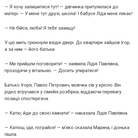
— Я хочу залишитися тут! — дівчинка притулилася до
матері. — У мене тут друзі, школа! І бабуся Ліда мене лякає!
— Не бійся, люба! Я тебе захищу!
У цю мить грюкнули вхідні двері. До квартири зайшов Ігор,
а за ним — його батьки.
— Ми прийшли поговорити! — заявила Лідія Павлівна,
проходячи у вітальню. — Досить упиратися!
Батько Ігоря, Павло Петрович, мовчки сів у крісло. Він
рідко втручався у сімейні розбірки, віддаючи перевагу
позиції спостерігача.
— Катю, йди до своєї кімнати! — наказала Лідія Павлівна.
— Катюш, іди, пограйся! — м’яко сказала Марина, і донька
пішла.