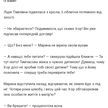
із вами!
Лідія Павлівна підвелася з крісла, її обличчя потемніло від
злості.
— Не збираєтеся? Подивимося, що скаже Ігор! Він уже
підписав попередній договір!
— Що? Без мене? — Марина не вірила своїм вухам.
— А навіщо тебе питати? — свекруха підійшла ближче. — Ти
тут ніхто! Тимчасова жінка з чужою дитиною! Думаєш, чому
Ігор досі не зробив тобі своєї дитини? Тому що я йому
пояснила — спершу треба перевірити тебе!
Марина відступила назад, відчуваючи, як земля йде з-під
ніг. Чотири роки шлюбу, і весь цей час Ігор обговорював
їхнє особисте життя з матір’ю?
— Ви брешете! — прошепотіла вона.