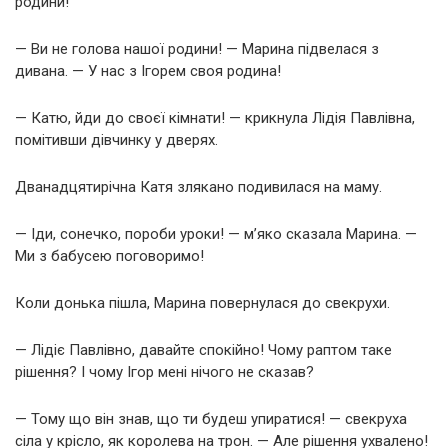
родини!
— Ви не голова нашої родини! — Марина підвелася з
дивана. — У нас з Ігорем своя родина!
— Катю, йди до своєї кімнати! — крикнула Лідія Павлівна,
помітивши дівчинку у дверях.
Дванадцятирічна Катя злякано подивилася на маму.
— Іди, сонечко, пороби уроки! — м’яко сказала Марина. —
Ми з бабусею поговоримо!
Коли донька пішла, Марина повернулася до свекрухи.
— Лідіє Павлівно, давайте спокійно! Чому раптом таке
рішення? І чому Ігор мені нічого не сказав?
— Тому що він знав, що ти будеш упиратися! — свекруха
сіла у крісло, як королева на трон. — Але рішення ухвалено!