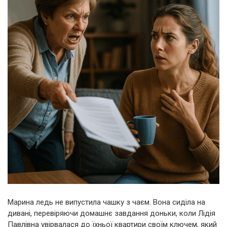
Марина ледь не випустила чашку з чаєм. Вона сиділа на
дивані, перевіряючи домашнє завдання доньки, коли Лідія
Павлівна увірвалася до їхньої квартири своїм ключем, який