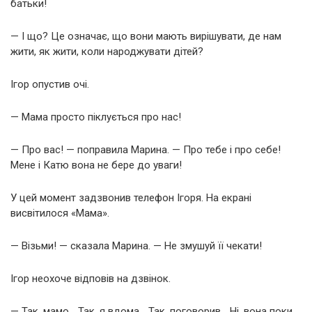
батьки!
— І що? Це означає, що вони мають вирішувати, де нам
жити, як жити, коли народжувати дітей?
Ігор опустив очі.
— Мама просто піклується про нас!
— Про вас! — поправила Марина. — Про тебе і про себе!
Мене і Катю вона не бере до уваги!
У цей момент задзвонив телефон Ігоря. На екрані
висвітилося «Мама».
— Візьми! — сказала Марина. — Не змушуй її чекати!
Ігор неохоче відповів на дзвінок.
— Так, мамо… Так, я вдома… Так, поговорив… Ні, вона поки