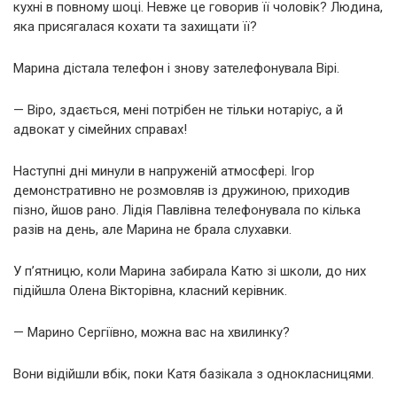
кухні в повному шоці. Невже це говорив її чоловік? Людина,
яка присягалася кохати та захищати її?
Марина дістала телефон і знову зателефонувала Вірі.
— Віро, здається, мені потрібен не тільки нотаріус, а й
адвокат у сімейних справах!
Наступні дні минули в напруженій атмосфері. Ігор
демонстративно не розмовляв із дружиною, приходив
пізно, йшов рано. Лідія Павлівна телефонувала по кілька
разів на день, але Марина не брала слухавки.
У п’ятницю, коли Марина забирала Катю зі школи, до них
підійшла Олена Вікторівна, класний керівник.
— Марино Сергіївно, можна вас на хвилинку?
Вони відійшли вбік, поки Катя базікала з однокласницями.