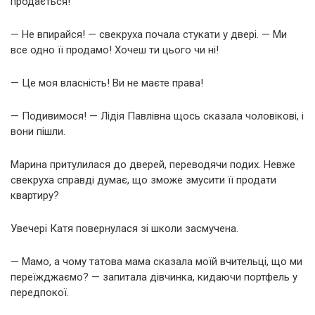
продається!
— Не впирайся! — свекруха почала стукати у двері. — Ми
все одно її продамо! Хочеш ти цього чи ні!
— Це моя власність! Ви не маєте права!
— Подивимося! — Лідія Павлівна щось сказала чоловікові, і
вони пішли.
Марина притулилася до дверей, переводячи подих. Невже
свекруха справді думає, що зможе змусити її продати
квартиру?
Увечері Катя повернулася зі школи засмучена.
— Мамо, а чому татова мама сказала моїй вчительці, що ми
переїжджаємо? — запитала дівчинка, кидаючи портфель у
передпокої.