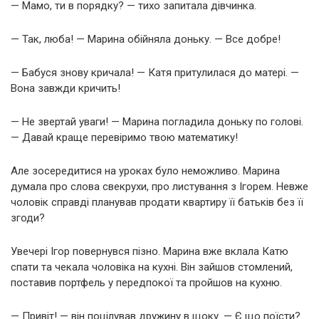
— Мамо, ти в порядку? — тихо запитала дівчинка.
— Так, люба! — Марина обійняла доньку. — Все добре!
— Бабуся знову кричала! — Катя притулилася до матері. —
Вона завжди кричить!
— Не звертай уваги! — Марина погладила доньку по голові.
— Давай краще перевіримо твою математику!
Але зосередитися на уроках було неможливо. Марина
думала про слова свекрухи, про листування з Ігорем. Невже
чоловік справді планував продати квартиру її батьків без її
згоди?
Увечері Ігор повернувся пізно. Марина вже вклала Катю
спати та чекала чоловіка на кухні. Він зайшов стомлений,
поставив портфель у передпокої та пройшов на кухню.
— Привіт! — він поцілував дружину в щоку. — Є що поїсти?