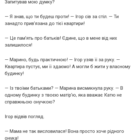
Запитував мою думку?
— Я знав, що ти будеш проти! — Ігор сів за стіл. — Ти
занадто прив’язана до тієї квартири!
— Це пам’ять про батьків! Єдине, що в мене від них
залишилося!
— Марино, будь практичною! — Ігор узяв її за руку. —
Квартира пустує, ми її здаємо! А могли б жити у власному
будинку!
— Із твоїми батьками? — Марина висмикнула руку. — В
одному будинку з твоєю матір’ю, яка вважає Катю не
справжньою онучкою?
Ігор відвів погляд.
— Мама не так висловилася! Вона просто хоче рідного
онука!