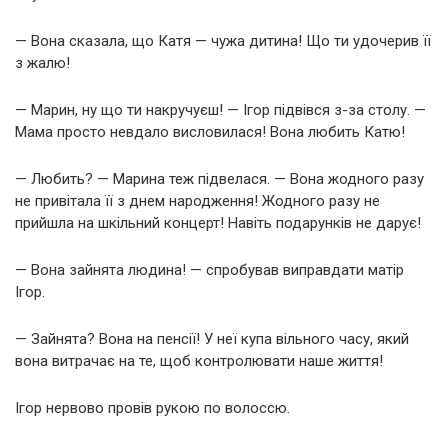
— Вона сказала, що Катя — чужа дитина! Що ти удочерив її
з жалю!
— Марин, ну що ти накручуєш! — Ігор підвівся з-за столу. —
Мама просто невдало висловилася! Вона любить Катю!
— Любить? — Марина теж підвелася. — Вона жодного разу
не привітала її з днем народження! Жодного разу не
прийшла на шкільний концерт! Навіть подарунків не дарує!
— Вона зайнята людина! — спробував виправдати матір
Ігор.
— Зайнята? Вона на пенсії! У неї купа вільного часу, який
вона витрачає на те, щоб контролювати наше життя!
Ігор нервово провів рукою по волоссю.