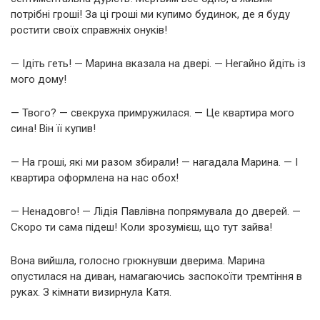
потрібні гроші! За ці гроші ми купимо будинок, де я буду
ростити своїх справжніх онуків!
— Ідіть геть! — Марина вказала на двері. — Негайно йдіть із
мого дому!
— Твого? — свекруха примружилася. — Це квартира мого
сина! Він її купив!
— На гроші, які ми разом збирали! — нагадала Марина. — І
квартира оформлена на нас обох!
— Ненадовго! — Лідія Павлівна попрямувала до дверей. —
Скоро ти сама підеш! Коли зрозумієш, що тут зайва!
Вона вийшла, голосно грюкнувши дверима. Марина
опустилася на диван, намагаючись заспокоїти тремтіння в
руках. З кімнати визирнула Катя.