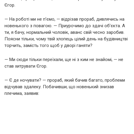
Єгор.
— На роботі ми не п’ємо, — відрізав прораб, дивлячись на
новенького з повагою. — Приурочимо до здачі об’єкта. А
ти, я бачу, нормальний чоловік, аванс свій чесно заробив.
Поясни тільки, чому твій хлопець цілий день на будівництві
торчить, замість того щоб у дворі ганяти?
— Ми сюди тільки переїхали, ще ні з ким не знайомі, — не
став хитрувати Єгор.
— Є де ночувати? — прораб, який бачив багато, проблеми
відчував здалеку. Побачивши, що новенький знизав
плечима, заявив: