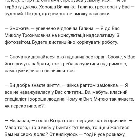
голосу, Єгор під бинтами спробував усміхнутися. — А за
турботу дякую. Хороша Ви жінка, Галино, і ресторан у Вас —
чудовий. Шкода, що ремонт не зможу закінчити.
— Зможете, — упевнено відповіла Галина. — Я до Вас
Миколу Трохимовича на консультації надсилатиму. З
фотозвітом. Будете дистанційно коригувати роботу.
— Спочатку дізнайтеся, хто підпалив ресторан. Схоже, у Вас
його хочуть забрати, тож треба заручитися підтримкою,
самотужки нічого не вирішиться.
— Ви добре знаєте життя, — жінка раптом замовкла. — Я
все не наважувалася у Вас спитати… Ви, мабуть, класний
спеціаліст і хороша людина. Чому ж Ви з Митею так живете,
як перекотиполе?..
— Не зараз, — голос Єгора став твердим і категоричним. —
Мало того, що я весь у бинтах тут лежу, то ще й жалітися
Вам на свою долю? От вилікуюсь — тоді й усе розкажу.