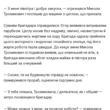
— З мене півлітра і добра закуска, — огризнувся Микола
Трохимович і поспішив до машини з цеглою, що приїхала.
Сумніви бригадира справдилися: Єгор виявився витривалим
парубком. Цеглу носив без надриву, звично, насвистуючи й
перекидаючись жартами на ходу. Бригада одразу прийняла
цього моторного і водночас спокійного хлопця, під його
жарти робота пішла швидше. До кінця зміни Микола
Трохимович із подивом виявив, що новенький не втік, а
бригада виконала обсяг кладки майже в півтора раза
більший за очікуваний.
— Схоже, ти на будівництві справді не новачок, —
примружився прораб, оцінюючи підсумки дня.
— З тебе пляшка, Трохимовичу, і делікатеси, як і обіцяв! —
хитро посміхнувся бригадир.
— Може, краще з мене, за початок роботи? — усміхнувся