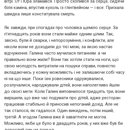
вітрі. От і Юра зламався. Просто схопився за серце, сидячи
біля каміна, впустив кухоль із глінтвейном — і все. Приїхала
швидка лише констатувала смерть.
Як завжди, при спогадах про чоловіка щеміло серце. За
п’ятнадцять років вони стали майже одним цілим. Так,
звісно, були й сварки, і непорозуміння, і конфлікти, але
ніколи вони не доходили до тієї межі, за якою настає
відчуження. Галина часто мучилася питанням: а чи
правильно вони жили? Вони так хотіли стати на ноги, що
свою молодість витратили на пошуки справи, повністю
вкладаючись у кожну можливість і не залишаючи собі часу
ні на що інше. Поки їхні ровесники одружувалися,
розлучалися, народжували дітей, вони наполегливо йшли
до своєї мети. Коли Галині виповнилося тридцять три, вони
вирішили, що вже час подумати про дітей, адже ресторан
працював стабільно й приносив непоганий дохід. Але не
так сталося, як гадалося. Один викидень, потім інший,
третій. А згодом Галина вже й завагітніти не могла.
Можливо, якби це було в двадцять років, у них вже був би
дорослий син чи донька.