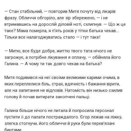
— Стан стабільний, — повторив Митя почуту від лікарів
фразу. Обличчя обгоріло, але зір збережено, — і не
втримавшись на дорослій діловій ноті, схлипнув. — Що ж це
таке? Мама померла, я п’ять років у тітки батька чекав…
Тільки все налагоджуватись стало — і тут таке!
— Митю, все буде добре, життю твого тата нічого не
загрожує, а потрібне лікування я оплачу, — обійняла його
Галина. — А чому ти так довго чекав на батька?
Митя подивився на неї своїми великими карими очима, в
яких переплелися біль, страх, вдячність і бажання вірити,
але на запитання не відповів. Натомість він низько схилив
голову й почав витирати закопчені пальці.
Галина більше нічого не питала й попросила персонал
пустити її до палати постраждалого. Єгор лежав на ліжку,
злегка стогнучи, його обличчя й руки були перев’язані
бинтами.