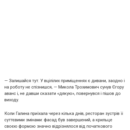
— Залишайся тут. У вцілілих приміщеннях є дивани, заодно і
на роботу не спізнишся, — Микола Трохимович сунув Єгору
аванс і, не давши сказати «дякую», повернувся і пішов до
виходу.
Коли Галина приїхала через кілька днів, ресторан зустрів її
суттєвими змінами: фасад був завершений, а крильце
своєю формою значно відрізнялося від початкового