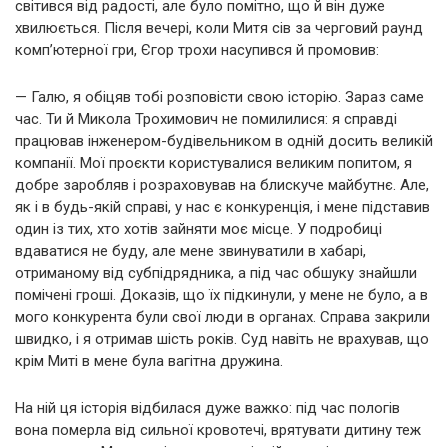
світився від радості, але було помітно, що й він дуже
хвилюється. Після вечері, коли Митя сів за черговий раунд
комп’ютерної гри, Єгор трохи насупився й промовив:
— Галю, я обіцяв тобі розповісти свою історію. Зараз саме
час. Ти й Микола Трохимович не помилилися: я справді
працював інженером-будівельником в одній досить великій
компанії. Мої проєкти користувалися великим попитом, я
добре заробляв і розраховував на блискуче майбутнє. Але,
як і в будь-якій справі, у нас є конкуренція, і мене підставив
один із тих, хто хотів зайняти моє місце. У подробиці
вдаватися не буду, але мене звинуватили в хабарі,
отриманому від субпідрядника, а під час обшуку знайшли
помічені гроші. Доказів, що їх підкинули, у мене не було, а в
мого конкурента були свої люди в органах. Справа закрили
швидко, і я отримав шість років. Суд навіть не врахував, що
крім Миті в мене була вагітна дружина.
На ній ця історія відбилася дуже важко: під час пологів
вона померла від сильної кровотечі, врятувати дитину теж