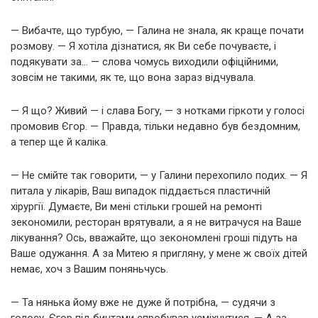
— Вибачте, що турбую, — Галина не знала, як краще почати
розмову. — Я хотіла дізнатися, як Ви себе почуваєте, і
подякувати за… — слова чомусь виходили офіційними,
зовсім не такими, як те, що вона зараз відчувала.
— Я що? Живий — і слава Богу, — з нотками гіркоти у голосі
промовив Єгор. — Правда, тільки недавно був бездомним,
а тепер ще й каліка.
— Не смійте так говорити, — у Галини перехопило подих. — Я
питала у лікарів, Ваш випадок піддається пластичній
хірургії. Думаєте, Ви мені стільки грошей на ремонті
зекономили, ресторан врятували, а я не витрачуся на Ваше
лікування? Ось, вважайте, що зекономлені гроші підуть на
Ваше одужання. А за Митею я пригляну, у мене ж своїх дітей
немає, хоч з Вашим поняньчусь.
— Та нянька йому вже не дуже й потрібна, — судячи з