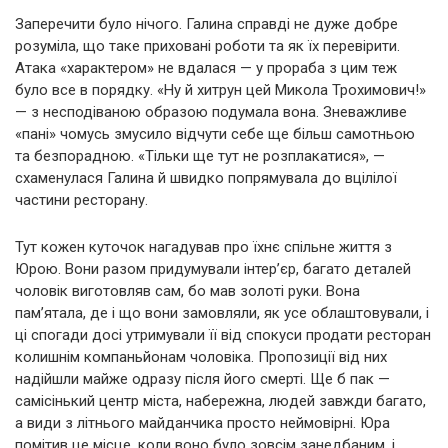
Заперечити було нічого. Галина справді не дуже добре
розуміла, що таке приховані роботи та як їх перевірити.
Атака «характером» не вдалася — у прораба з цим теж
було все в порядку. «Ну й хитрун цей Микола Трохимович!»
— з несподіваною образою подумала вона. Зневажливе
«пані» чомусь змусило відчути себе ще більш самотньою
та безпорадною. «Тільки ще тут не розплакатися», —
схаменулася Галина й швидко попрямувала до вцілілої
частини ресторану.
Тут кожен куточок нагадував про їхнє спільне життя з
Юрою. Вони разом придумували інтер’єр, багато деталей
чоловік виготовляв сам, бо мав золоті руки. Вона
пам’ятала, де і що вони замовляли, як усе облаштовували, і
ці спогади досі утримували її від спокуси продати ресторан
колишнім компаньйонам чоловіка. Пропозиції від них
надійшли майже одразу після його смерті. Ще б пак —
самісінький центр міста, набережна, людей завжди багато,
а види з літнього майданчика просто неймовірні. Юра
помітив це місце, коли воно було зовсім занедбаним, і