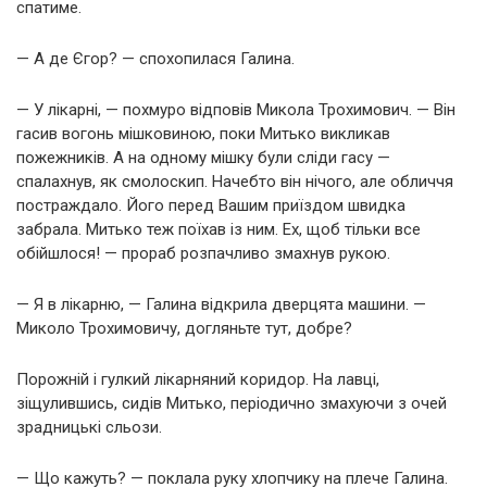
спатиме.
— А де Єгор? — спохопилася Галина.
— У лікарні, — похмуро відповів Микола Трохимович. — Він
гасив вогонь мішковиною, поки Митько викликав
пожежників. А на одному мішку були сліди гасу —
спалахнув, як смолоскип. Начебто він нічого, але обличчя
постраждало. Його перед Вашим приїздом швидка
забрала. Митько теж поїхав із ним. Ех, щоб тільки все
обійшлося! — прораб розпачливо змахнув рукою.
— Я в лікарню, — Галина відкрила дверцята машини. —
Миколо Трохимовичу, догляньте тут, добре?
Порожній і гулкий лікарняний коридор. На лавці,
зіщулившись, сидів Митько, періодично змахуючи з очей
зрадницькі сльози.
— Що кажуть? — поклала руку хлопчику на плече Галина.