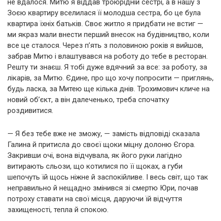
не вдалося. Митю я віддав троюрідній сестрі, а в нашу з
Зоєю квартиру вселилася її молодша сестра, бо це була
квартира їхніх батьків. Своє житло я придбати не встиг —
ми якраз мали внести перший внесок на будівництво, коли
все це сталося. Через п’ять з половиною років я вийшов,
забрав Митю і влаштувався на роботу до тебе в ресторан.
Решту ти знаєш. Я тобі дуже вдячний за все: за роботу, за
лікарів, за Митю. Єдине, про що хочу попросити — приглянь,
будь ласка, за Митею ще кілька днів. Трохимович кличе на
новий об’єкт, а він далеченько, треба спочатку
роздивитися.
— Я без тебе вже не зможу, — замість відповіді сказала
Галина й притисла до своєї щоки міцну долоню Єгора.
Закривши очі, вона відчувала, як його руки лагідно
витирають сльози, що котилися по її щоках, а губи
шепочуть їй щось ніжне й заспокійливе. І весь світ, що так
неправильно й нещадно змінився зі смертю Юри, почав
потроху ставати на свої місця, даруючи їй відчуття
захищеності, тепла й спокою.