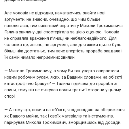
Але чоловік не відходив, намагаючись знайти нові
аргументи, не знаючи, очевидно, що чим більше
наполягаєш, тим сильніший спротив у Миколи Трохимовича.
Галина хвилину-дві спостерігала за цією сценою. Чоловік
не справляв враження п’яниці чи неблагонадійного. Для
чоловіка це, звісно, не аргумент, але для жінки цього було
більш ніж достатньо, тим паче впертість прораба завдала і
їй самій чимало неприємних хвилин.
— Миколо Трохимовичу, а чому Ви так уперто опираєтеся
новим робочим рукам, яких, за Вашими словами, на об’єкті
катастрофічно бракує? — Галина підійшла до прораба зі
спини, тому він не очікував появи третьої сторони у цьому
спорі.
— А тому що, поки я на об’єкті, я відповідаю за збереження
як Вашого майна, так і своїх матеріалів та інструментів, —
парирував Микола Трохимович, зморщившись від досади.