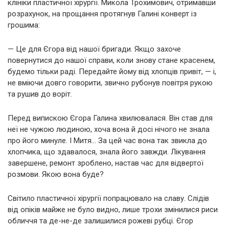
клініки пластичної хірургії. Микола Трохимович, отримавши
розрахунок, на прощання протягнув Галині конверт із
грошима:
— Це для Єгора від нашої бригади. Якщо захоче
повернутися до нашої справи, коли знову стане красенем,
будемо тільки раді. Передайте йому від хлопців привіт, — і,
не вміючи довго говорити, звично рубонув повітря рукою
та рушив до воріт.
Перед випискою Єгора Галина хвилювалася. Він став для
неї не чужою людиною, хоча вона й досі нічого не знала
про його минуле. І Митя… За цей час вона так звикла до
хлопчика, що здавалося, знала його завжди. Лікування
завершене, ремонт зроблено, настав час для відвертої
розмови. Якою вона буде?
Світило пластичної хірургії попрацювало на славу. Слідів
від опіків майже не було видно, лише трохи змінилися риси
обличчя та де-не-де залишилися рожеві рубці. Єгор