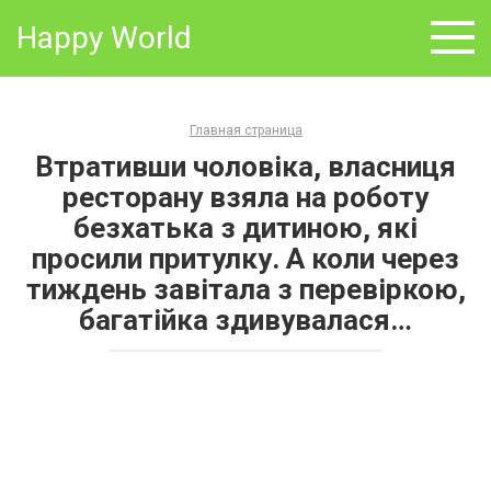
Skip
Happy World
to
content
Главная страница
Втративши чоловіка, власниця
ресторану взяла на роботу
безхатька з дитиною, які
просили притулку. А коли через
тиждень завітала з перевіркою,
багатійка здивувалася…