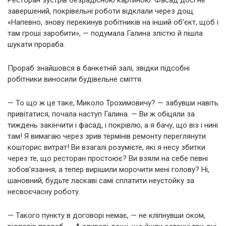
Ресторан зустрів безрадісною картиною. Фасад досі не
завершений, покрівельні роботи відклали через дощ.
«Напевно, знову перекинув робітників на інший об’єкт, щоб і
там гроші заробити», — подумала Галина злістю й пішла
шукати прораба.
Прораб знайшовся в банкетній залі, звідки підсобні
робітники виносили будівельне сміття.
— То що ж це таке, Миколо Трохимовичу? — забувши навіть
привітатися, почала наступ Галина. — Ви ж обіцяли за
тиждень закінчити і фасад, і покрівлю, а я бачу, що віз і нині
там! Я вимагаю через зрив термінів ремонту переглянути
кошторис витрат! Ви взагалі розумієте, які я несу збитки
через те, що ресторан простоює? Ви взяли на себе певні
зобов’язання, а тепер вирішили морочити мені голову? Ні,
шановний, будьте ласкаві самі сплатити неустойку за
несвоєчасну роботу.
— Такого пункту в договорі немає, — не кліпнувши оком,