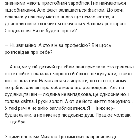
знаннями мають пристойний заробіток і не наймаються
підсобниками. Але факт залишається фактом. До речі,
оскільки у нашому місті в нього ще немає житла, я
дозволив їм із хлопчиком ночувати у Вашому ресторані.
Сподіваюся, Ви не будете проти?
— Ні, звичайно. А хто він за професією? Він щось
розповідав про себе?
— А він, як у тій дитячій грі: «Вам пані прислала сто гривень і
сто копійок і сказала: чорного й білого не купувати, «так» і
«ні» не казати». Намагався я з’ясувати, хто він і що йому
потрібно, але він про себе мало що розповідає. Але на
будівництві він — людина не випадкова, це однозначно. І
голова світла, і руки золоті. А от де його життя покрутило…
У такі речі я не вмію заглиблюватися. Я — інженер-
будівельник, а не інженер людських душ. Працює чоловік
— і добре.
З цими словами Микола Трохимович направився до