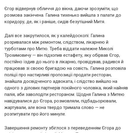
Єгор відвернув обличчя до вікна, даючи зрозуміти, що
розмова закінчена. Галина тихенько вийшла з палати до
коридору, де, як і раніше, сидів безутішний Митя.
Далі все закрутилося, як у калейдоскопі: Галина
розривалася між ремонтом, слідством, лікарнею й
турботами про Митю. Треба віддати належне Миколі
Трохимовичу — він підхопив естафету, яку обірвав Єгор,
постійно їздив до нього в лікарню, провідував, радився й
працював зі своєю бригадою на совість. Галина розповіла
поліції про настирливі пропозиції продати ресторан,
знайшла досвідченого адвоката, і слідство вийшло на
одного з ділових партнерів покійного чоловіка, який найняв
палія, аби заволодіти рестораном. Щодня Галина з Митею
навідувалися до Єгора, розмовляли, підбадьорювали,
жартували, але вона твердо тримала слово — не
розпитувати про його минуле.
Завершення ремонту збіглося з переведенням Єгора до