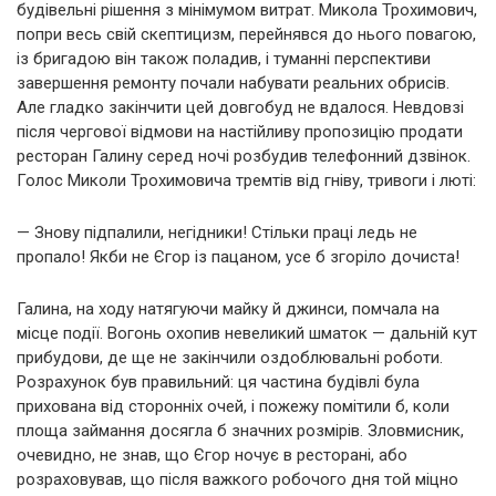
будівельні рішення з мінімумом витрат. Микола Трохимович,
попри весь свій скептицизм, перейнявся до нього повагою,
із бригадою він також поладив, і туманні перспективи
завершення ремонту почали набувати реальних обрисів.
Але гладко закінчити цей довгобуд не вдалося. Невдовзі
після чергової відмови на настійливу пропозицію продати
ресторан Галину серед ночі розбудив телефонний дзвінок.
Голос Миколи Трохимовича тремтів від гніву, тривоги і люті:
— Знову підпалили, негідники! Стільки праці ледь не
пропало! Якби не Єгор із пацаном, усе б згоріло дочиста!
Галина, на ходу натягуючи майку й джинси, помчала на
місце події. Вогонь охопив невеликий шматок — дальній кут
прибудови, де ще не закінчили оздоблювальні роботи.
Розрахунок був правильний: ця частина будівлі була
прихована від сторонніх очей, і пожежу помітили б, коли
площа займання досягла б значних розмірів. Зловмисник,
очевидно, не знав, що Єгор ночує в ресторані, або
розраховував, що після важкого робочого дня той міцно