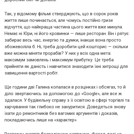
Так, у відомому фільмі стверджують, що в сорок років
життя лише починається, але чомусь постійно гризе
відчуття, що найкраща частина цього життя вже минула.
Немає ні Юри, ні його кровинки — лише ресторан. Він і рятує:
забирає весь час, енергію та думки, інакше вона просто
збожеволіла б. Ні, треба доробити цей кошторис — скільки
вже можна міняти прорабів? У них у всіх одна мета:
максимум замовлень і максимум прибутку. Це треба
прийняти як даність і навчитися знаходити їхні хитрощі для
завищення вартості робіт.
Ще години дві Галина копалася в розцінках і обсягах, то й
діло звертаючись за допомогою до «Google», але все ж
здалася. У будівельну справу з її освітою в сфері торгівлі та
харчування так глибоко не зануритися. Доведеться знову
їхати до ремонтників без вагомих аргументів і доказів,
покладаючись лише на «характер».