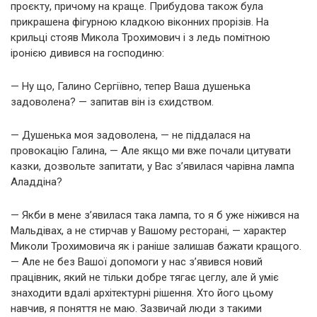
проєкту, причому на краще. Прибудова також була
прикрашена фігурною кладкою віконних прорізів. На
крильці стояв Микола Трохимович і з ледь помітною
іронією дивився на господиню:
— Ну що, Галино Сергіївно, тепер Ваша душенька
задоволена? — запитав він із єхидством.
— Душенька моя задоволена, — не піддалася на
провокацію Галина, — Але якщо ми вже почали цитувати
казки, дозвольте запитати, у Вас з’явилася чарівна лампа
Аладдіна?
— Якби в мене з’явилася така лампа, то я б уже ніжився на
Мальдівах, а не стирчав у Вашому ресторані, — характер
Миколи Трохимовича як і раніше залишав бажати кращого.
— Але не без Вашої допомоги у нас з’явився новий
працівник, який не тільки добре тягає цеглу, але й уміє
знаходити вдалі архітектурні рішення. Хто його цьому
навчив, я поняття не маю. Зазвичай люди з такими