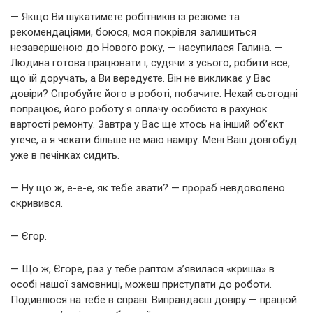
— Якщо Ви шукатимете робітників із резюме та
рекомендаціями, боюся, моя покрівля залишиться
незавершеною до Нового року, — насупилася Галина. —
Людина готова працювати і, судячи з усього, робити все,
що їй доручать, а Ви вередуєте. Він не викликає у Вас
довіри? Спробуйте його в роботі, побачите. Нехай сьогодні
попрацює, його роботу я оплачу особисто в рахунок
вартості ремонту. Завтра у Вас ще хтось на інший об’єкт
утече, а я чекати більше не маю наміру. Мені Ваш довгобуд
уже в печінках сидить.
— Ну що ж, е-е-е, як тебе звати? — прораб невдоволено
скривився.
— Єгор.
— Що ж, Єгоре, раз у тебе раптом з’явилася «криша» в
особі нашої замовниці, можеш приступати до роботи.
Подивлюся на тебе в справі. Виправдаєш довіру — працюй