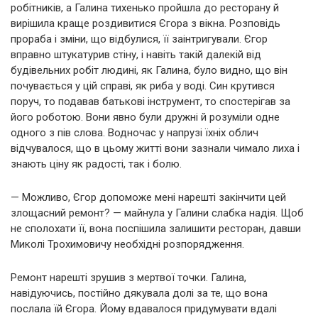
робітників, а Галина тихенько пройшла до ресторану й
вирішила краще роздивитися Єгора з вікна. Розповідь
прораба і зміни, що відбулися, її заінтригували. Єгор
вправно штукатурив стіну, і навіть такій далекій від
будівельних робіт людині, як Галина, було видно, що він
почувається у цій справі, як риба у воді. Син крутився
поруч, то подавав батькові інструмент, то спостерігав за
його роботою. Вони явно були дружні й розуміли одне
одного з пів слова. Водночас у напрузі їхніх облич
відчувалося, що в цьому житті вони зазнали чимало лиха і
знають ціну як радості, так і болю.
— Можливо, Єгор допоможе мені нарешті закінчити цей
злощасний ремонт? — майнула у Галини слабка надія. Щоб
не сполохати її, вона поспішила залишити ресторан, давши
Миколі Трохимовичу необхідні розпорядження.
Ремонт нарешті зрушив з мертвої точки. Галина,
навідуючись, постійно дякувала долі за те, що вона
послала їй Єгора. Йому вдавалося придумувати вдалі