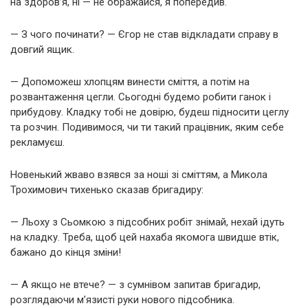
на здоров’я, ні — не ображайся, я попередив.
— З чого починати? — Єгор не став відкладати справу в
довгий ящик.
— Допоможеш хлопцям винести сміття, а потім на
розвантаження цегли. Сьогодні будемо робити ганок і
прибудову. Кладку тобі не довірю, будеш підносити цеглу
та розчин. Подивимося, чи ти такий працівник, яким себе
рекламуєш.
Новенький жваво взявся за ноші зі сміттям, а Микола
Трохимович тихенько сказав бригадиру:
— Льоху з Сьомкою з підсобних робіт знімай, нехай ідуть
на кладку. Треба, щоб цей нахаба якомога швидше втік,
бажано до кінця зміни!
— А якщо не втече? — з сумнівом запитав бригадир,
розглядаючи м’язисті руки нового підсобника.