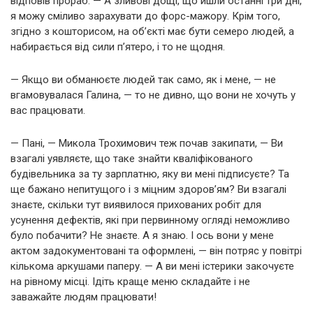
відповів прораб. — А зливові дощі, що йшли останні три дні,
я можу сміливо зарахувати до форс-мажору. Крім того,
згідно з кошторисом, на об’єкті має бути семеро людей, а
набирається від сили п’ятеро, і то не щодня.
— Якщо ви обманюєте людей так само, як і мене, — не
вгамовувалася Галина, — то не дивно, що вони не хочуть у
вас працювати.
— Пані, — Микола Трохимович теж почав закипати, — Ви
взагалі уявляєте, що таке знайти кваліфікованого
будівельника за ту зарплатню, яку ви мені підписуєте? Та
ще бажано непитущого і з міцним здоров’ям? Ви взагалі
знаєте, скільки тут виявилося прихованих робіт для
усунення дефектів, які при первинному огляді неможливо
було побачити? Не знаєте. А я знаю. І ось вони у мене
актом задокументовані та оформлені, — він потряс у повітрі
кількома аркушами паперу. — А ви мені істерики закочуєте
на рівному місці. Ідіть краще меню складайте і не
заважайте людям працювати!