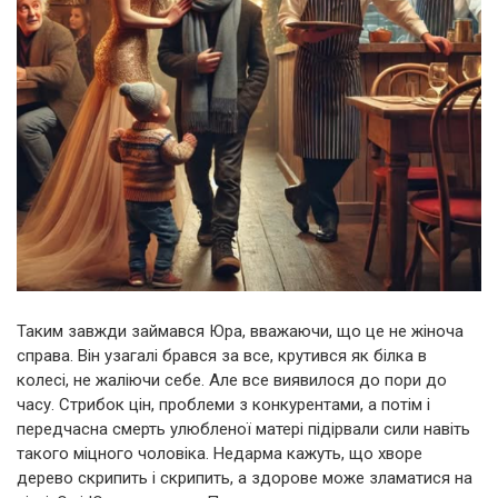
Таким завжди займався Юра, вважаючи, що це не жіноча
справа. Він узагалі брався за все, крутився як білка в
колесі, не жаліючи себе. Але все виявилося до пори до
часу. Стрибок цін, проблеми з конкурентами, а потім і
передчасна смерть улюбленої матері підірвали сили навіть
такого міцного чоловіка. Недарма кажуть, що хворе
дерево скрипить і скрипить, а здорове може зламатися на