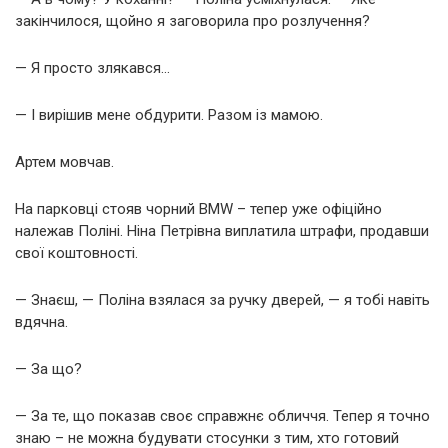
закінчилося, щойно я заговорила про розлучення?
— Я просто злякався…
— І вирішив мене обдурити. Разом із мамою.
Артем мовчав.
На парковці стояв чорний BMW – тепер уже офіційно
належав Поліні. Ніна Петрівна виплатила штрафи, продавши
свої коштовності.
— Знаєш, — Поліна взялася за ручку дверей, — я тобі навіть
вдячна.
— За що?
— За те, що показав своє справжнє обличчя. Тепер я точно
знаю – не можна будувати стосунки з тим, хто готовий