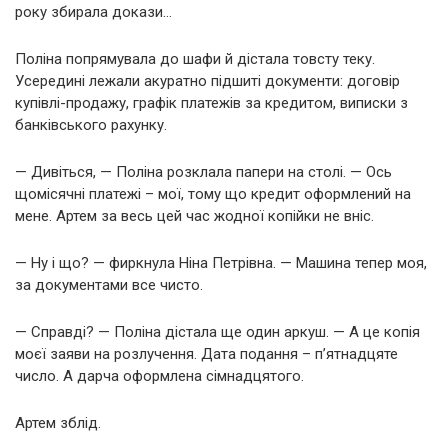
року збирала докази…
Поліна попрямувала до шафи й дістала товсту теку.
Усередині лежали акуратно підшиті документи: договір
купівлі-продажу, графік платежів за кредитом, виписки з
банківського рахунку.
— Дивіться, — Поліна розклала папери на столі. — Ось
щомісячні платежі – мої, тому що кредит оформлений на
мене. Артем за весь цей час жодної копійки не вніс.
— Ну і що? — фиркнула Ніна Петрівна. — Машина тепер моя,
за документами все чисто.
— Справді? — Поліна дістала ще один аркуш. — А це копія
моєї заяви на розлучення. Дата подання – п’ятнадцяте
число. А дарча оформлена сімнадцятого.
Артем зблід.