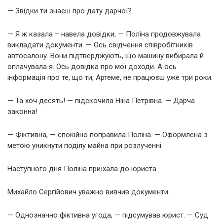
— Звідки ти знаєш про дату дарчої?
— Я ж казала – навела довідки, — Поліна продовжувала
викладати документи. — Ось свідчення співробітників
автосалону. Вони підтверджують, що машину вибирала й
оплачувала я. Ось довідка про мої доходи. А ось
інформація про те, що ти, Артеме, не працюєш уже три роки.
— Та хоч десять! — підскочила Ніна Петрівна. — Дарча
законна!
— Фіктивна, — спокійно поправила Поліна. — Оформлена з
метою уникнути поділу майна при розлученні.
Наступного дня Поліна приїхала до юриста.
Михайло Сергійович уважно вивчив документи.
— Однозначно фіктивна угода, — підсумував юрист. — Суд