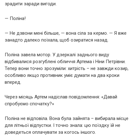
зрадити заради вигоди.
— Поліна!
— Не дзвони мені більше, — вона сіла за кермо. — Я вже
занадто далеко поїхала, щоб озиратися назад.
Поліна завела мотор. У дзеркалі заднього виду
відбивалися розгублені обличчя Артема і Ніни Петрівни.
Тепер вони точно зрозуміли: хитрість – не завжди козир,
особливо якщо противник уміє думати на два кроки
вперед.
Через місяць Артем надіслав повідомлення: «Давай
спробуємо спочатку?»
Поліна не відповіла. Вона була зайнята – вибирала місце
для літньої відпустки. І точно знала: цю поїздку їй не
доведеться оплачувати за когось іншого.