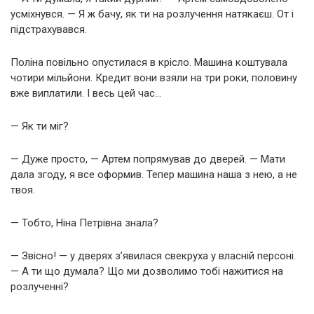
усміхнувся. — Я ж бачу, як ти на розлучення натякаєш. От і
підстрахувався.
Поліна повільно опустилася в крісло. Машина коштувала
чотири мільйони. Кредит вони взяли на три роки, половину
вже виплатили. І весь цей час…
— Як ти міг?
— Дуже просто, — Артем попрямував до дверей. — Мати
дала згоду, я все оформив. Тепер машина наша з нею, а не
твоя.
— Тобто, Ніна Петрівна знала?
— Звісно! — у дверях з’явилася свекруха у власній персоні.
— А ти що думала? Що ми дозволимо тобі нажитися на
розлученні?