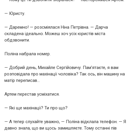
— Юристу.
— Даремно! — розсміялася Ніна Петрівна. — Дарча
складена ідеально. Можеш хоч усіх юристів міста
обдзвонити.
Поліна набрала номер.
— Добрий день, Михайле Сергійовичу. Пам’ятаєте, я вам
розповідала про махінації чоловіка? Так ось, він машину на
матір переписав…
Артем перестав усміхатися.
— Які ще махінації? Ти про що?
— А тепер слухайте уважно, — Поліна відклала телефон. — Я
давно знала, що ви щось замишляєте. Тому останні пів