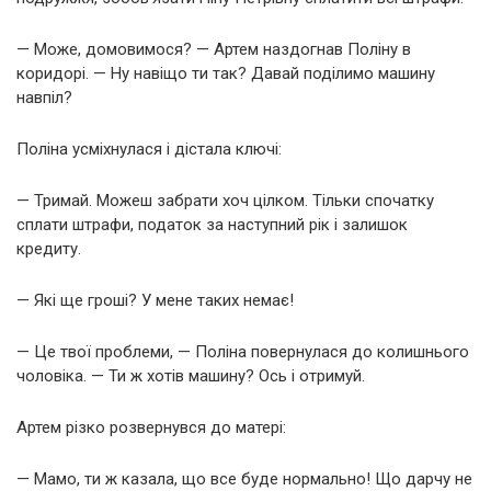
— Може, домовимося? — Артем наздогнав Поліну в
коридорі. — Ну навіщо ти так? Давай поділимо машину
навпіл?
Поліна усміхнулася і дістала ключі:
— Тримай. Можеш забрати хоч цілком. Тільки спочатку
сплати штрафи, податок за наступний рік і залишок
кредиту.
— Які ще гроші? У мене таких немає!
— Це твої проблеми, — Поліна повернулася до колишнього
чоловіка. — Ти ж хотів машину? Ось і отримуй.
Артем різко розвернувся до матері:
— Мамо, ти ж казала, що все буде нормально! Що дарчу не