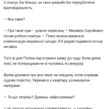
її скасує. Ба більше, за таке шахрайство передбачена
відповідальність.
— Яка саме?
— При такій сумі – доволі серйозна, — Михайло Сергійович
почав робити помітки. — Плюс можна вимагати
компенсацію моральної шкоди. Я б радив подавати позов
негайно.
Того ж дня Поліна підготувала заяву до суду. Вона діяла
тихо, не попереджаючи ні чоловіка, ні свекруху.
Артем дізнався про все лише за тиждень, коли отримав
судову повістку. Увірвався у квартиру, розмахуючи
паперами:
— Ти що твориш? Думаєш, найрозумніша?
— Ні, просто відновлюю справедливість, — спокійно