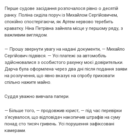
Перше судове засідання розпочалося рівно о десятій
ранку. Поліна сиділа поруч із Михайлом Сергійовичем,
спокійно спостерігаючи, як Артем нервово теребить
краватку. Ніна Петрівна зайняла місце у першому ряду, з
важливим виглядом.
— Прошу звернути увагу на надані документи, — Михайло
Сергійович підвівся. — Усі платежі за автомобіль
здійснювалися з особистого рахунку моєї довірительки.
Дарча була оформлена через два дні після подання заяви
на розлучення, що явно вказує на спробу приховати
спільно нажите майно.
Суддя уважно вивчала папери.
— Більше того, — продовжив юрист, — під час перевірки
з’ясувалося, що відповідач накопичив штрафів на суму
понад сто тисяч гривень. Усі порушення зафіксовані
камерами.