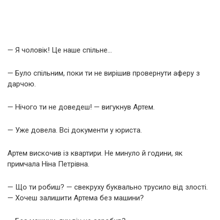
— Я чоловік! Це наше спільне…
— Було спільним, поки ти не вирішив провернути аферу з
дарчою.
— Нічого ти не доведеш! — вигукнув Артем.
— Уже довела. Всі документи у юриста.
Артем вискочив із квартири. Не минуло й години, як
примчала Ніна Петрівна.
— Що ти робиш? — свекруху буквально трусило від злості.
— Хочеш залишити Артема без машини?