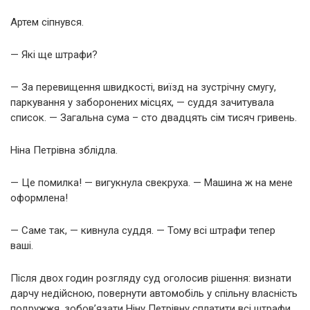
Артем сіпнувся.
— Які ще штрафи?
— За перевищення швидкості, виїзд на зустрічну смугу,
паркування у заборонених місцях, — суддя зачитувала
список. — Загальна сума – сто двадцять сім тисяч гривень.
Ніна Петрівна зблідла.
— Це помилка! — вигукнула свекруха. — Машина ж на мене
оформлена!
— Саме так, — кивнула суддя. — Тому всі штрафи тепер
ваші.
Після двох годин розгляду суд оголосив рішення: визнати
дарчу недійсною, повернути автомобіль у спільну власність
подружжя, зобов’язати Ніну Петрівну сплатити всі штрафи.