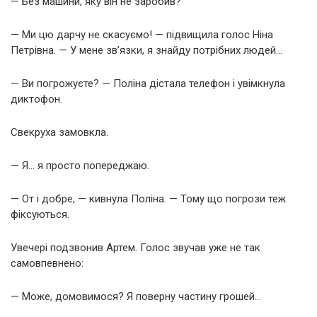
— Без машини, яку він не заробив?
— Ми цю дарчу не скасуємо! — підвищила голос Ніна
Петрівна. — У мене зв’язки, я знайду потрібних людей…
— Ви погрожуєте? — Поліна дістала телефон і увімкнула
диктофон.
Свекруха замовкла.
— Я… я просто попереджаю.
— От і добре, — кивнула Поліна. — Тому що погрози теж
фіксуються.
Увечері подзвонив Артем. Голос звучав уже не так
самовпевнено:
— Може, домовимося? Я поверну частину грошей…