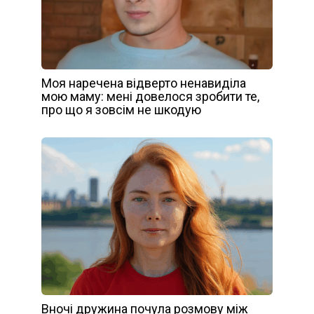
Моя наречена відверто ненавиділа
мою маму: мені довелося зробити те,
про що я зовсім не шкодую
Вночі дружина почула розмову між