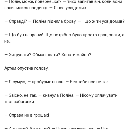
— Полін, може, повернешся? — тихо запитав він, коли вони
залишилися наодинці. — Я все усвідомив…
— Справді? — Поліна підняла брову. — І що ж ти усвідомив?
— Що був неправий. Що потрібно було просто працювати, а
не…
— Хитрувати? Обманювати? Ховати майно?
Артем опустив голову.
— Я сумую, — пробурмотів він. — Без тебе все не так.
— Звісно, не так, — кивнула Поліна. — Нікому оплачувати
твої забаганки.
— Справа не в грошах!
— А в чому? У коханні? — Поліна усміхнулася. — Яке