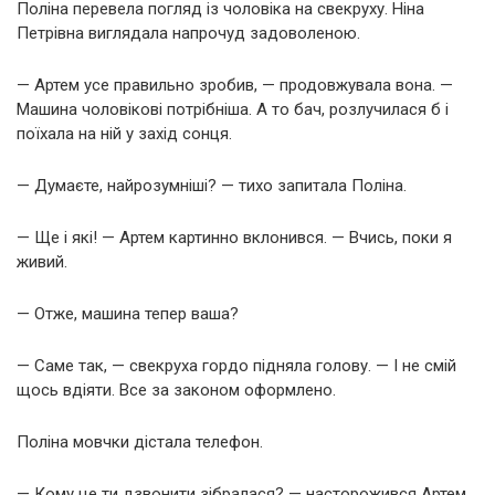
Поліна перевела погляд із чоловіка на свекруху. Ніна
Петрівна виглядала напрочуд задоволеною.
— Артем усе правильно зробив, — продовжувала вона. —
Машина чоловікові потрібніша. А то бач, розлучилася б і
поїхала на ній у захід сонця.
— Думаєте, найрозумніші? — тихо запитала Поліна.
— Ще і які! — Артем картинно вклонився. — Вчись, поки я
живий.
— Отже, машина тепер ваша?
— Саме так, — свекруха гордо підняла голову. — І не смій
щось вдіяти. Все за законом оформлено.
Поліна мовчки дістала телефон.
— Кому це ти дзвонити зібралася? — насторожився Артем.