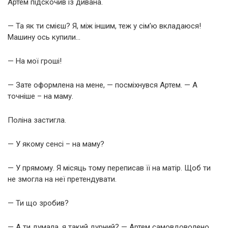
Артем підскочив із дивана.
— Та як ти смієш? Я, між іншим, теж у сім’ю вкладаюся!
Машину ось купили…
— На мої гроші!
— Зате оформлена на мене, — посміхнувся Артем. — А
точніше – на маму.
Поліна застигла.
— У якому сенсі – на маму?
— У прямому. Я місяць тому переписав її на матір. Щоб ти
не змогла на неї претендувати.
— Ти що зробив?
— А ти думала, я такий дурний? — Артем самовдоволено