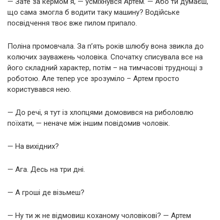
— Зате за кермом я, — усміхнувся Артем. — Або ти думаєш,
що сама змогла б водити таку машину? Водійське
посвідчення твоє вже пилом припало.
Поліна промовчала. За п’ять років шлюбу вона звикла до
колючих зауважень чоловіка. Спочатку списувала все на
його складний характер, потім – на тимчасові труднощі з
роботою. Але тепер усе зрозуміло – Артем просто
користувався нею.
— До речі, я тут із хлопцями домовився на риболовлю
поїхати, — неначе між іншим повідомив чоловік.
— На вихідних?
— Ага. Десь на три дні.
— А гроші де візьмеш?
— Ну ти ж не відмовиш коханому чоловікові? — Артем