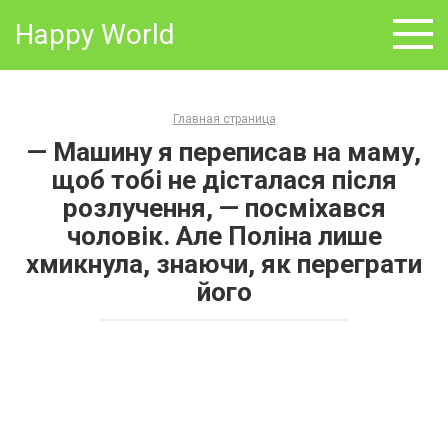
Skip
Happy World
to
content
Главная страница
— Машину я переписав на маму,
щоб тобі не дісталася після
розлучення, — посміхався
чоловік. Але Поліна лише
хмикнула, знаючи, як переграти
його