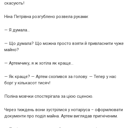
скасують!
Ніна Петрівна розгублено розвела руками:
— Я думала…
— Що думала? Що можна просто взяти й привласнити чуже
майно?
— Артемчику, я ж хотіла як краще…
— Як краще? — Артем схопився за голову. — Тепер у нас
борг у кількасот тисяч!
Поліна мовчки спостерігала за цією сценою.
Через тиждень вони зустрілися у нотаріуса – оформлювати
документи про поділ майна. Артем виглядав пригніченим.