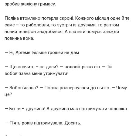
зробив жалісну гримасу.
Поліна втомлено потерла скроні. Кожного місяця одне й те
саме – то риболовля, то зустріч із друзями, то раптом
новий телефон знадобився. А платити чомусь завжди
повинна вона.
— Ні, Артеме. Більше грошей не дам.
— Що значить – не даси? — чоловік різко сів. — Ти
зобов’язана мене утримувати!
— Зобов’язана? — Поліна розвернулася до нього. — Чому
це?
— Бо ти – дружина! А дружина має підтримувати чоловіка.
— П’ять років підтримувала. Досить.