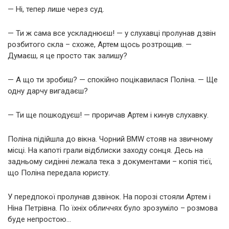
— Ні, тепер лише через суд.
— Ти ж сама все ускладнюєш! — у слухавці пролунав дзвін
розбитого скла – схоже, Артем щось розтрощив. —
Думаєш, я це просто так залишу?
— А що ти зробиш? — спокійно поцікавилася Поліна. — Ще
одну дарчу вигадаєш?
— Ти ще пошкодуєш! — проричав Артем і кинув слухавку.
Поліна підійшла до вікна. Чорний BMW стояв на звичному
місці. На капоті грали відблиски заходу сонця. Десь на
задньому сидінні лежала тека з документами – копія тієї,
що Поліна передала юристу.
У передпокої пролунав дзвінок. На порозі стояли Артем і
Ніна Петрівна. По їхніх обличчях було зрозуміло – розмова
буде непростою…