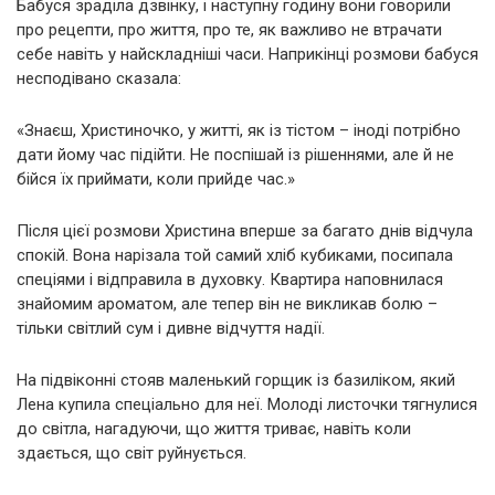
Бабуся зраділа дзвінку, і наступну годину вони говорили
про рецепти, про життя, про те, як важливо не втрачати
себе навіть у найскладніші часи. Наприкінці розмови бабуся
несподівано сказала:
«Знаєш, Христиночко, у житті, як із тістом – іноді потрібно
дати йому час підійти. Не поспішай із рішеннями, але й не
бійся їх приймати, коли прийде час.»
Після цієї розмови Христина вперше за багато днів відчула
спокій. Вона нарізала той самий хліб кубиками, посипала
спеціями і відправила в духовку. Квартира наповнилася
знайомим ароматом, але тепер він не викликав болю –
тільки світлий сум і дивне відчуття надії.
На підвіконні стояв маленький горщик із базиліком, який
Лена купила спеціально для неї. Молоді листочки тягнулися
до світла, нагадуючи, що життя триває, навіть коли
здається, що світ руйнується.