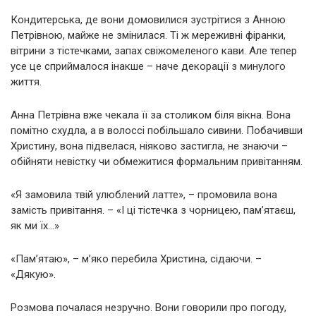
Кондитерська, де вони домовилися зустрітися з Анною
Петрівною, майже не змінилася. Ті ж мереживні фіранки,
вітрини з тістечками, запах свіжомеленого кави. Але тепер
усе це сприймалося інакше – наче декорації з минулого
життя.
Анна Петрівна вже чекала її за столиком біля вікна. Вона
помітно схудла, а в волоссі побільшало сивини. Побачивши
Христину, вона підвелася, ніяково застигла, не знаючи –
обійняти невістку чи обмежитися формальним привітанням.
«Я замовила твій улюблений латте», – промовила вона
замість привітання. – «І ці тістечка з чорницею, пам’ятаєш,
як ми їх…»
«Пам’ятаю», – м’яко перебила Христина, сідаючи. –
«Дякую».
Розмова почалася незручно. Вони говорили про погоду,