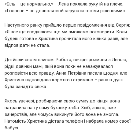
«Біль – це нормально,» – Лена поклала руку їй на плече. –
«Головне – не дозволяти їй керувати твоїми рішеннями.»
Наступного ранку прийшло перше повідомлення від Сергія:
«Я все ще сподіваюся, що ми зможемо поговорити. Коли
будеш готова.» Христина прочитала його кілька разів, але
відповідати не стала.
Дні йшли своїм плином. Робота, вечірні розмови з Леною,
рідкі дзвінки мамі, якій вона поки не наважувалася
розповісти всю правду. Анна Петрівна писала щодня, але
Христина відповідала коротко і стримано – рана в душі
була занадто свіжа.
Якось увечері, розбираючи свою сумку до кінця, вона
натрапила на ту саму буханку хліба. Хліб, звісно, вже
зачерствів, але чомусь викинути його вона не змогла.
Натомість Христина дістала телефон і набрала номер своєї
бабусі.