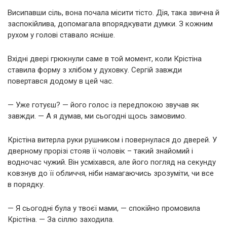
Висипавши сіль, вона почала місити тісто. Дія, така звична й
заспокійлива, допомагала впорядкувати думки. З кожним
рухом у голові ставало ясніше.
Вхідні двері грюкнули саме в той момент, коли Крістіна
ставила форму з хлібом у духовку. Сергій завжди
повертався додому в цей час.
— Уже готуєш? — його голос із передпокою звучав як
завжди. — А я думав, ми сьогодні щось замовимо.
Крістіна витерла руки рушником і повернулася до дверей. У
дверному прорізі стояв її чоловік – такий знайомий і
водночас чужий. Він усміхався, але його погляд на секунду
ковзнув до її обличчя, ніби намагаючись зрозуміти, чи все
в порядку.
— Я сьогодні була у твоєї мами, — спокійно промовила
Крістіна. — За сіллю заходила.