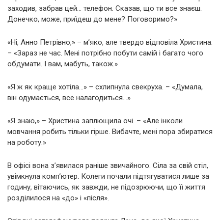
заходив, забрав цей… телефон. Сказав, що ти все знаєш.
Донечко, може, приїдеш до мене? Поговоримо?»
«Ні, Анно Петрівно,» – м’яко, але твердо відповіла Христина.
– «Зараз не час. Мені потрібно побути самій і багато чого
обдумати. І вам, мабуть, також.»
«Я ж як краще хотіла…» – схлипнула свекруха. – «Думала,
він одумається, все налагодиться…»
«Я знаю,» – Христина заплющила очі. – «Але інколи
мовчання робить тільки гірше. Вибачте, мені пора збиратися
на роботу.»
В офісі вона з’явилася раніше звичайного. Сіла за свій стіл,
увімкнула комп’ютер. Колеги почали підтягуватися лише за
годину, вітаючись, як завжди, не підозрюючи, що її життя
розділилося на «до» і «після».