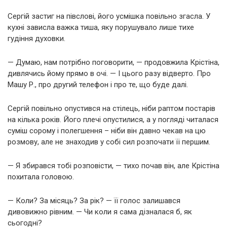
Сергій застиг на півслові, його усмішка повільно згасла. У
кухні зависла важка тиша, яку порушувало лише тихе
гудіння духовки.
— Думаю, нам потрібно поговорити, — продовжила Крістіна,
дивлячись йому прямо в очі. — І цього разу відверто. Про
Машу Р., про другий телефон і про те, що буде далі.
Сергій повільно опустився на стілець, ніби раптом постарів
на кілька років. Його плечі опустилися, а у погляді читалася
суміш сорому і полегшення – ніби він давно чекав на цю
розмову, але не знаходив у собі сил розпочати її першим.
— Я збирався тобі розповісти, — тихо почав він, але Крістіна
похитала головою.
— Коли? За місяць? За рік? — її голос залишався
дивовижно рівним. — Чи коли я сама дізналася б, як
сьогодні?