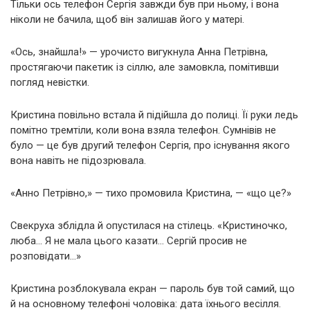
Тільки ось телефон Сергія завжди був при ньому, і вона
ніколи не бачила, щоб він залишав його у матері.
«Ось, знайшла!» — урочисто вигукнула Анна Петрівна,
простягаючи пакетик із сіллю, але замовкла, помітивши
погляд невістки.
Кристина повільно встала й підійшла до полиці. Її руки ледь
помітно тремтіли, коли вона взяла телефон. Сумнівів не
було — це був другий телефон Сергія, про існування якого
вона навіть не підозрювала.
«Анно Петрівно,» — тихо промовила Кристина, — «що це?»
Свекруха зблідла й опустилася на стілець. «Кристиночко,
люба… Я не мала цього казати… Сергій просив не
розповідати…»
Кристина розблокувала екран — пароль був той самий, що
й на основному телефоні чоловіка: дата їхнього весілля.