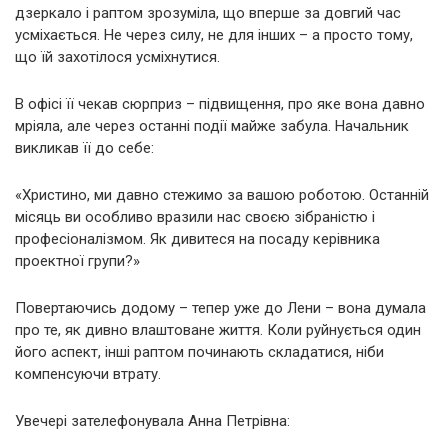
дзеркало і раптом зрозуміла, що вперше за довгий час
усміхається. Не через силу, не для інших – а просто тому,
що їй захотілося усміхнутися.
В офісі її чекав сюрприз – підвищення, про яке вона давно
мріяла, але через останні події майже забула. Начальник
викликав її до себе:
«Христино, ми давно стежимо за вашою роботою. Останній
місяць ви особливо вразили нас своєю зібраністю і
професіоналізмом. Як дивитеся на посаду керівника
проектної групи?»
Повертаючись додому – тепер уже до Лени – вона думала
про те, як дивно влаштоване життя. Коли руйнується один
його аспект, інші раптом починають складатися, ніби
компенсуючи втрату.
Увечері зателефонувала Анна Петрівна: