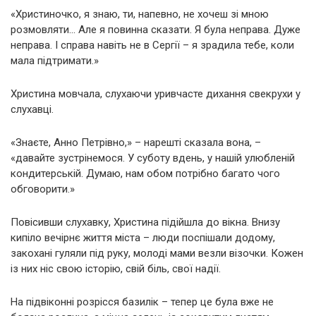
«Христиночко, я знаю, ти, напевно, не хочеш зі мною
розмовляти… Але я повинна сказати. Я була неправа. Дуже
неправа. І справа навіть не в Сергії – я зрадила тебе, коли
мала підтримати.»
Христина мовчала, слухаючи уривчасте дихання свекрухи у
слухавці.
«Знаєте, Анно Петрівно,» – нарешті сказала вона, –
«давайте зустрінемося. У суботу вдень, у нашій улюбленій
кондитерській. Думаю, нам обом потрібно багато чого
обговорити.»
Повісивши слухавку, Христина підійшла до вікна. Внизу
кипіло вечірнє життя міста – люди поспішали додому,
закохані гуляли під руку, молоді мами везли візочки. Кожен
із них ніс свою історію, свій біль, свої надії.
На підвіконні розрісся базилік – тепер це була вже не