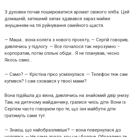
З духовки почав поширюватися аромат свіжого хліба. Цей
домашній, затишний запах здавався зараз майже
знущанням на тлі руйнування сімейного щастя.
— Маша… вона колега з нового проєкту, — Сергій говорив,
дивлячись у підлогу. — Все почалося так нерозумно –
корпоратив, потім спільні обіди… Я не планував, чесно.
Якось само…
— Само? — Крістіна гірко усміхнулася. — Телефон теж сам
купився? І сам сховався у твоєї мами?
Вона підійшла до вікна, дивлячись на знайомий двір унизу.
Там, на дитячому майданчику, гралися чиїсь діти. Вони із
Сергієм часто говорили про те, що їхні майбутні діти
гратимуть саме тут.
— Знаєш, що найобразливіше? — вона повернулася до
чоловіка. — Не сама зрада, хоч це і боляче. Образливо те,