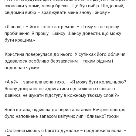
схованки у мами, місяці брехні… Це був вибір. Щоденний,
свідомий вибір – зраджувати мене знову і знову.»
«Я знаю,» – його голос затремтів. – «Тому я і не прошу
пробачення. Я прошу… шансу. Шансу довести, що можу
бути кращим.»
Кристина повернулася до нього. У сутінках його обличчя
здавалося особливо беззахисним – таким рідним і
водночас чужим.
«А я?» – запитала вона тихо. – «Я можу бути колишньою?
Знову довіряти, не здригатися від кожного пізнього
дзвінка, не шукати підступу в кожному твоєму слові?»
Вона встала, підійшла до перил альтанки. Вечірнє повітря
було наповнене запахом квітучих лип і близької грози.
«Останній місяць я багато думала,» – продовжила вона. –