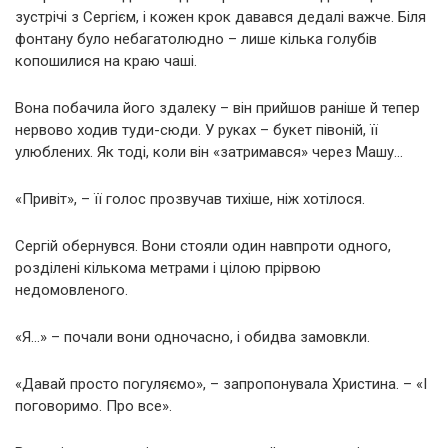
зустрічі з Сергієм, і кожен крок давався дедалі важче. Біля
фонтану було небагатолюдно – лише кілька голубів
копошилися на краю чаші.
Вона побачила його здалеку – він прийшов раніше й тепер
нервово ходив туди-сюди. У руках – букет півоній, її
улюблених. Як тоді, коли він «затримався» через Машу…
«Привіт», – її голос прозвучав тихіше, ніж хотілося.
Сергій обернувся. Вони стояли один навпроти одного,
розділені кількома метрами і цілою прірвою
недомовленого.
«Я…» – почали вони одночасно, і обидва замовкли.
«Давай просто погуляємо», – запропонувала Христина. – «І
поговоримо. Про все».