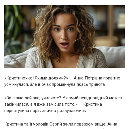
«Кристиночко! Якими долями?» — Анна Петрівна привітно
усміхнулася, але в очах промайнула якась тривога.
«За сіллю зайшла, уявляєте? У самий невідповідний момент
закінчилася, а я вже замісила тісто,» — Кристина
переступила поріг, звично роззуваючись.
Кристина та її чоловік Сергій жили поверхом вище. Анна