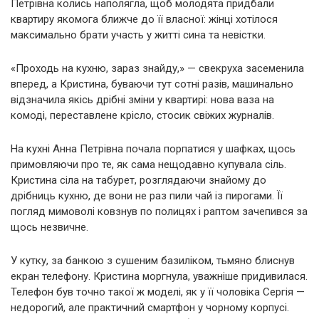
Петрівна колись наполягла, щоб молодята придбали
квартиру якомога ближче до її власної: жінці хотілося
максимально брати участь у житті сина та невістки.
«Проходь на кухню, зараз знайду,» — свекруха засеменила
вперед, а Кристина, буваючи тут сотні разів, машинально
відзначила якісь дрібні зміни у квартирі: нова ваза на
комоді, переставлене крісло, стосик свіжих журналів.
На кухні Анна Петрівна почала порпатися у шафках, щось
примовляючи про те, як сама нещодавно купувала сіль.
Кристина сіла на табурет, розглядаючи знайому до
дрібниць кухню, де вони не раз пили чай із пирогами. Її
погляд мимоволі ковзнув по полицях і раптом зачепився за
щось незвичне.
У кутку, за банкою з сушеним базиліком, тьмяно блиснув
екран телефону. Кристина моргнула, уважніше придивилася.
Телефон був точно такої ж моделі, як у її чоловіка Сергія —
недорогий, але практичний смартфон у чорному корпусі.