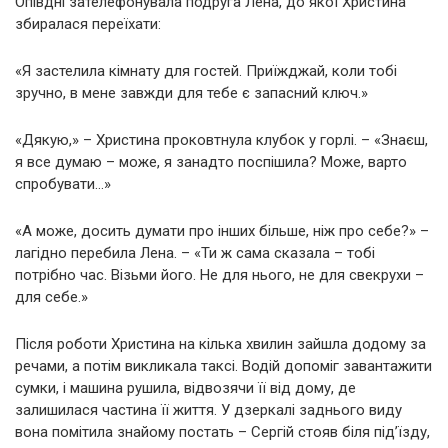
Опівдні зателефонувала подруга Лена, до якої Христина
збиралася переїхати:
«Я застелила кімнату для гостей. Приїжджай, коли тобі
зручно, в мене завжди для тебе є запасний ключ.»
«Дякую,» – Христина проковтнула клубок у горлі. – «Знаєш,
я все думаю – може, я занадто поспішила? Може, варто
спробувати…»
«А може, досить думати про інших більше, ніж про себе?» –
лагідно перебила Лена. – «Ти ж сама сказала – тобі
потрібно час. Візьми його. Не для нього, не для свекрухи –
для себе.»
Після роботи Христина на кілька хвилин зайшла додому за
речами, а потім викликала таксі. Водій допоміг завантажити
сумки, і машина рушила, відвозячи її від дому, де
залишилася частина її життя. У дзеркалі заднього виду
вона помітила знайому постать – Сергій стояв біля під’їзду,