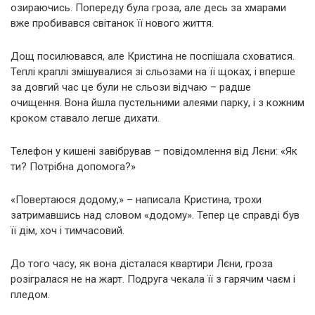
озираючись. Попереду була гроза, але десь за хмарами
вже пробивався світанок її нового життя.
Дощ посилювався, але Кристина не поспішала сховатися.
Теплі краплі змішувалися зі сльозами на її щоках, і вперше
за довгий час це були не сльози відчаю – радше
очищення. Вона йшла пустельними алеями парку, і з кожним
кроком ставало легше дихати.
Телефон у кишені завібрував – повідомлення від Лєни: «Як
ти? Потрібна допомога?»
«Повертаюся додому,» – написала Кристина, трохи
затримавшись над словом «додому». Тепер це справді був
її дім, хоч і тимчасовий.
До того часу, як вона дісталася квартири Лєни, гроза
розігралася не на жарт. Подруга чекала її з гарячим чаєм і
пледом.