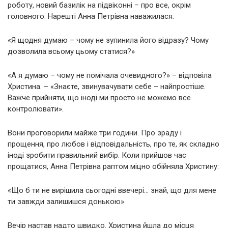
роботу, новий базилік на підвіконні – про все, окрім
головного. Нарешті Анна Петрівна наважилася:
«Я щодня думаю – чому не зупинила його відразу? Чому
дозволила всьому цьому статися?»
«А я думаю – чому не помічала очевидного?» – відповіла
Христина. – «Знаєте, звинувачувати себе – найпростіше.
Важче прийняти, що іноді ми просто не можемо все
контролювати».
Вони проговорили майже три години. Про зраду і
прощення, про любов і відповідальність, про те, як складно
іноді зробити правильний вибір. Коли прийшов час
прощатися, Анна Петрівна раптом міцно обійняла Христину:
«Що б ти не вирішила сьогодні ввечері… знай, що для мене
ти завжди залишишся донькою».
Вечір настав надто швидко. Христина йшла до місця