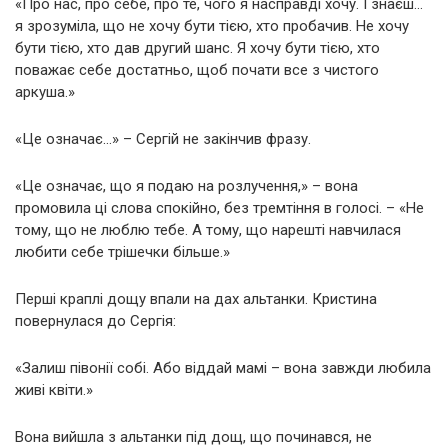
«Про нас, про себе, про те, чого я насправді хочу. І знаєш…
я зрозуміла, що не хочу бути тією, хто пробачив. Не хочу
бути тією, хто дав другий шанс. Я хочу бути тією, хто
поважає себе достатньо, щоб почати все з чистого
аркуша.»
«Це означає…» – Сергій не закінчив фразу.
«Це означає, що я подаю на розлучення,» – вона
промовила ці слова спокійно, без тремтіння в голосі. – «Не
тому, що не люблю тебе. А тому, що нарешті навчилася
любити себе трішечки більше.»
Перші краплі дощу впали на дах альтанки. Кристина
повернулася до Сергія:
«Залиш півонії собі. Або віддай мамі – вона завжди любила
живі квіти.»
Вона вийшла з альтанки під дощ, що починався, не