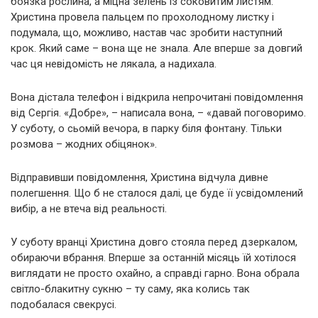
боязка рослина, а міцна зелень із соковитим листям.
Христина провела пальцем по прохолодному листку і
подумала, що, можливо, настав час зробити наступний
крок. Який саме – вона ще не знала. Але вперше за довгий
час ця невідомість не лякала, а надихала.
Вона дістала телефон і відкрила непрочитані повідомлення
від Сергія. «Добре», – написала вона, – «давай поговоримо.
У суботу, о сьомій вечора, в парку біля фонтану. Тільки
розмова – жодних обіцянок».
Відправивши повідомлення, Христина відчула дивне
полегшення. Що б не сталося далі, це буде її усвідомлений
вибір, а не втеча від реальності.
У суботу вранці Христина довго стояла перед дзеркалом,
обираючи вбрання. Вперше за останній місяць їй хотілося
виглядати не просто охайно, а справді гарно. Вона обрала
світло-блакитну сукню – ту саму, яка колись так
подобалася свекрусі.