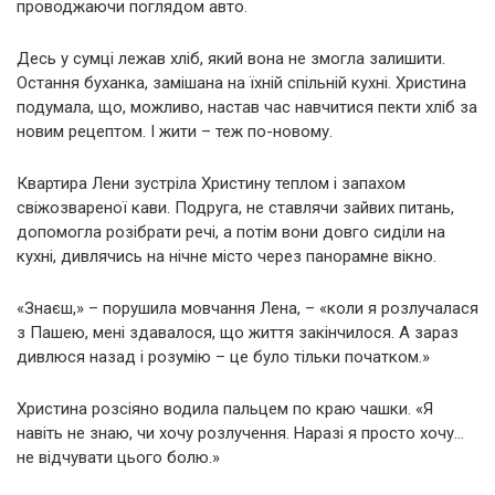
проводжаючи поглядом авто.
Десь у сумці лежав хліб, який вона не змогла залишити.
Остання буханка, замішана на їхній спільній кухні. Христина
подумала, що, можливо, настав час навчитися пекти хліб за
новим рецептом. І жити – теж по-новому.
Квартира Лени зустріла Христину теплом і запахом
свіжозвареної кави. Подруга, не ставлячи зайвих питань,
допомогла розібрати речі, а потім вони довго сиділи на
кухні, дивлячись на нічне місто через панорамне вікно.
«Знаєш,» – порушила мовчання Лена, – «коли я розлучалася
з Пашею, мені здавалося, що життя закінчилося. А зараз
дивлюся назад і розумію – це було тільки початком.»
Христина розсіяно водила пальцем по краю чашки. «Я
навіть не знаю, чи хочу розлучення. Наразі я просто хочу…
не відчувати цього болю.»