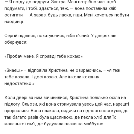
— Я поїду до подруги. Завтра. Мені потрібно час, щоб
подумати, і тобі, здається, теж, — вона поставила хліб
остигати. — А зараз, будь ласка, піди. Мені хочеться побути
наодинці.
Сергій підвівся, похитуючись, ніби п’яний. У дверях він
обернувся:
«Пробач мене. Я справді тебе кохаю».
«Знаєш,» – відповіла Христина, не озираючись, – «я теж
тебе кохала. І досі кохаю. Але інколи кохання
недостатньо.»
Коли двері за ним зачинилися, Христина повільно осіла на
підлогу. Сльози, які вона стримувала увесь цей час, нарешті
прорвалися. Вона плакала, сидячи на підлозі своєї кухні, де
так багато разів була щасливою, де пекла хліб для їх
маленької сім’ї, де будувала плани на майбутнє.