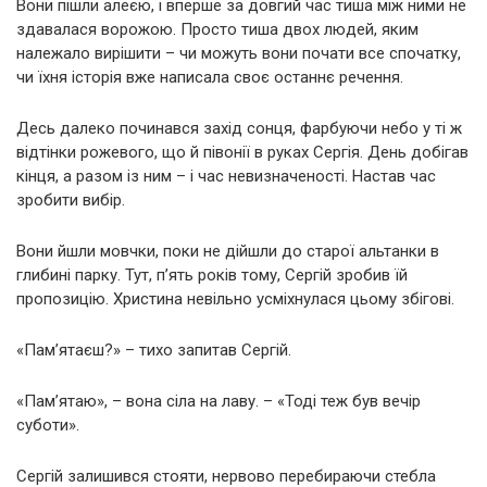
Вони пішли алеєю, і вперше за довгий час тиша між ними не
здавалася ворожою. Просто тиша двох людей, яким
належало вирішити – чи можуть вони почати все спочатку,
чи їхня історія вже написала своє останнє речення.
Десь далеко починався захід сонця, фарбуючи небо у ті ж
відтінки рожевого, що й півонії в руках Сергія. День добігав
кінця, а разом із ним – і час невизначеності. Настав час
зробити вибір.
Вони йшли мовчки, поки не дійшли до старої альтанки в
глибині парку. Тут, п’ять років тому, Сергій зробив їй
пропозицію. Христина невільно усміхнулася цьому збігові.
«Пам’ятаєш?» – тихо запитав Сергій.
«Пам’ятаю», – вона сіла на лаву. – «Тоді теж був вечір
суботи».
Сергій залишився стояти, нервово перебираючи стебла