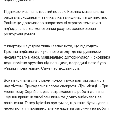
Піднімаючись на четвертий поверх, Крістіна машинально
рахувала сходинки – звичка, яка залишилася з дитинства.
Раніше це допомагало впоратися зі страхом темряви в
під’їзді, тепер же монотонний рахунок заспокоював
розбурхані думки.
У квартирі її зустріла тиша і запах тіста, що підходить.
Крістіна підійшла до кухонного столу, де під рушником
чекала тістяна маса. Машинально доторкнулася – скоринка
ледь помітно хрумтіла під пальцями, всередині тісто було
м’яким і податливим. Саме час додати сіль.
Вона висипала сіль у мірну ложку, і рука раптом застигла
над тістом. Пригадалися слова свекрухи: «Три місяці…» Три
місяці тому Сергій вперше затримався на роботі допізна.
Тоді він приніс їй улюблені піони та довго вибачався за
запізнення. Тепер Крістіна зрозуміла, що квіти були куплені
через почуття провини… але не лише за затримку на роботі.