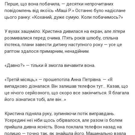
Перше, що вона побачила, — десятки непрочитаних
повідомлень від якоїсь «Маші Р.» Останнє було надіслане
цього ранку: «Коханий, дуже сумую. Коли побачимось?»
У вухах зашуміло. Кристина дивилася на екран, але літери
розмивалися перед очима. П’ять років шлюбу, спільна
іпотека, плани завести дитину наступного року — усе це
раптом здалося примарним, ненадійним.
«Давно?» — тільки й змогла вичавити вона.
«Третій місяць,» — прошепотіла Анна Петрівна. — «Я
випадково дізналася. Він залишав телефон тут… Казав, що
це нічого серйозного, що скоро все закінчиться. Я благала
його зізнатися тобі, але він…»
Кристина підняла руку, зупиняючи потік виправдань.
Усередині неї ніби щось обірвалося, але разом із болем
прийшла дивна ясність. Вона поклала телефон назад на
полицю — точно так, як знайшла його. Машинально взяла