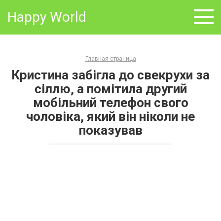
Skip
Happy World
to
content
Главная страница
Кристина забігла до свекрухи за
сіллю, а помітила другий
мобільний телефон свого
чоловіка, який він ніколи не
показував