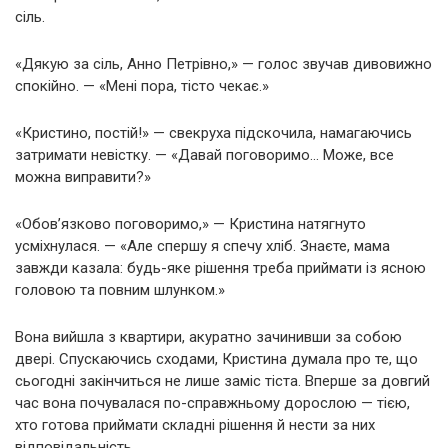
сіль.
«Дякую за сіль, Анно Петрівно,» — голос звучав дивовижно
спокійно. — «Мені пора, тісто чекає.»
«Кристино, постій!» — свекруха підскочила, намагаючись
затримати невістку. — «Давай поговоримо… Може, все
можна виправити?»
«Обов’язково поговоримо,» — Кристина натягнуто
усміхнулася. — «Але спершу я спечу хліб. Знаєте, мама
завжди казала: будь-яке рішення треба приймати із ясною
головою та повним шлунком.»
Вона вийшла з квартири, акуратно зачинивши за собою
двері. Спускаючись сходами, Кристина думала про те, що
сьогодні закінчиться не лише заміс тіста. Вперше за довгий
час вона почувалася по-справжньому дорослою — тією,
хто готова приймати складні рішення й нести за них
відповідальність.