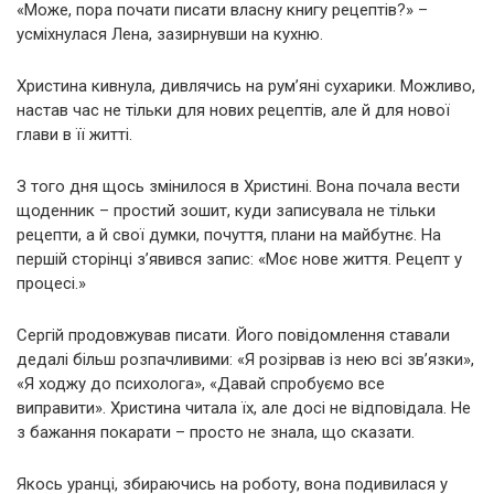
«Може, пора почати писати власну книгу рецептів?» –
усміхнулася Лена, зазирнувши на кухню.
Христина кивнула, дивлячись на рум’яні сухарики. Можливо,
настав час не тільки для нових рецептів, але й для нової
глави в її житті.
З того дня щось змінилося в Христині. Вона почала вести
щоденник – простий зошит, куди записувала не тільки
рецепти, а й свої думки, почуття, плани на майбутнє. На
першій сторінці з’явився запис: «Моє нове життя. Рецепт у
процесі.»
Сергій продовжував писати. Його повідомлення ставали
дедалі більш розпачливими: «Я розірвав із нею всі зв’язки»,
«Я ходжу до психолога», «Давай спробуємо все
виправити». Христина читала їх, але досі не відповідала. Не
з бажання покарати – просто не знала, що сказати.
Якось уранці, збираючись на роботу, вона подивилася у