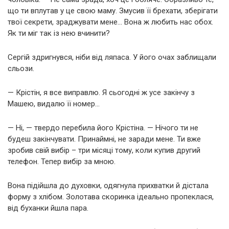
що ти вплутав у це свою маму. Змусив її брехати, зберігати
твої секрети, зраджувати мене… Вона ж любить нас обох.
Як ти міг так із нею вчинити?
Сергій здригнувся, ніби від ляпаса. У його очах заблищали
сльози.
— Крістін, я все виправлю. Я сьогодні ж усе закінчу з
Машею, видалю її номер…
— Ні, — твердо перебила його Крістіна. — Нічого ти не
будеш закінчувати. Принаймні, не заради мене. Ти вже
зробив свій вибір – три місяці тому, коли купив другий
телефон. Тепер вибір за мною.
Вона підійшла до духовки, одягнула прихватки й дістала
форму з хлібом. Золотава скоринка ідеально пропеклася,
від буханки йшла пара.