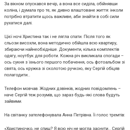
За вікном опускався вечір, а вона все сиділа, обійнявши
коліна, і думала про те, як дивно влаштоване життя: інколи
потрібно втратити щось важливе, аби знайти в собі сили
рухатися далі.
Цієї ночі Христина так і не лягла спати. Після того як
сльози висохли, вона методично обійшла всю квартиру,
збираючи найнеобхідніше. Документи, кілька комплектів
одягу, ноутбук для роботи. Кожна річ викликала спогади –
ось сукня з їхнього першого побачення, ось фотоальбом зі
свята, ось кружка зі сколотою ручкою, яку Сергій обіцяв
полагодити…
Телефон мовчав. Жодних дзвінків, жодних повідомлень –
наче Сергій теж розумів, що зараз будь-які слова будуть
зайвими.
На світанку зателефонувала Анна Петрівна. Її голос тремтів:
«Христиночко, не спиш? Я всю ніч не могла заснути… Сергій