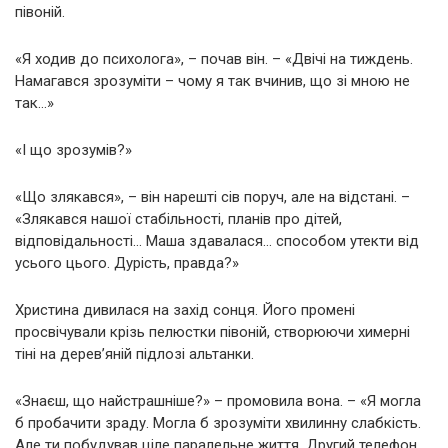
півоній.
«Я ходив до психолога», – почав він. – «Двічі на тиждень.
Намагався зрозуміти – чому я так вчинив, що зі мною не
так…»
«І що зрозумів?»
«Що злякався», – він нарешті сів поруч, але на відстані. –
«Злякався нашої стабільності, планів про дітей,
відповідальності… Маша здавалася… способом утекти від
усього цього. Дурість, правда?»
Христина дивилася на захід сонця. Його промені
просвічували крізь пелюстки півоній, створюючи химерні
тіні на дерев’яній підлозі альтанки.
«Знаєш, що найстрашніше?» – промовила вона. – «Я могла
б пробачити зраду. Могла б зрозуміти хвилинну слабкість.
Але ти побудував ціле паралельне життя. Другий телефон,