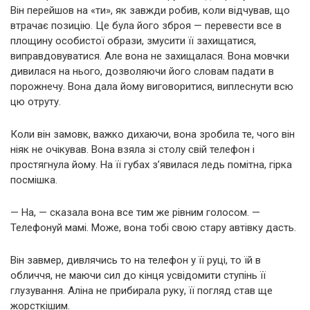
Він перейшов на «ти», як завжди робив, коли відчував, що
втрачає позицію. Це була його зброя — перевести все в
площину особистої образи, змусити її захищатися,
виправдовуватися. Але вона не захищалася. Вона мовчки
дивилася на нього, дозволяючи його словам падати в
порожнечу. Вона дала йому виговоритися, виплеснути всю
цю отруту.
Коли він замовк, важко дихаючи, вона зробила те, чого він
ніяк не очікував. Вона взяла зі столу свій телефон і
простягнула йому. На її губах з’явилася ледь помітна, гірка
посмішка.
— На, — сказала вона все тим же рівним голосом. —
Телефонуй мамі. Може, вона тобі свою стару автівку дасть.
Він завмер, дивлячись то на телефон у її руці, то їй в
обличчя, не маючи сил до кінця усвідомити ступінь її
глузування. Аліна не прибирала руку, її погляд став ще
жорсткішим.