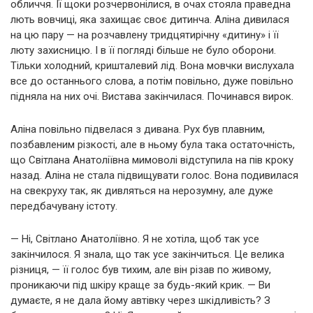
обличчя. Її щоки розчервонілися, в очах стояла праведна
лють вовчиці, яка захищає своє дитинча. Аліна дивилася
на цю пару — на розчавлену тридцятирічну «дитину» і її
люту захисницю. І в її погляді більше не було оборони.
Тільки холодний, кришталевий лід. Вона мовчки вислухала
все до останнього слова, а потім повільно, дуже повільно
підняла на них очі. Вистава закінчилася. Починався вирок.
Аліна повільно підвелася з дивана. Рух був плавним,
позбавленим різкості, але в ньому була така остаточність,
що Світлана Анатоліївна мимоволі відступила на пів кроку
назад. Аліна не стала підвищувати голос. Вона подивилася
на свекруху так, як дивляться на нерозумну, але дуже
передбачувану істоту.
— Ні, Світлано Анатоліївно. Я не хотіла, щоб так усе
закінчилося. Я знала, що так усе закінчиться. Це велика
різниця, — її голос був тихим, але він різав по живому,
проникаючи під шкіру краще за будь-який крик. — Ви
думаєте, я не дала йому автівку через шкідливість? З