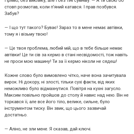
Прямо, без виклику, але і без тіні сумніву. — А ти свою об
стовп розмотав, коли п’яний катався. І прав позбувся.
Забув?
— І що тут такого? Буває! Зараз то в мене немає автівки,
тому я і візьму твою!
— Це твоя проблема, любий мій, що в тебе більше немає
автівки! Це ти сів за кермо в стані несвідомості, тож навіть
не проси мою машину! Ти за її кермо ніколи не сядеш!
Кожне слово було вимовлено чітко, наче вона зачитувала
вирок. Ні докору, ні злості, тільки сухі факти, від яких
неможливо було відмахнутися. Повітря на кухні загусло.
Максим повільно пройшов до столу й навис над нею. Він не
торкався її, але все його тіло, велике, сильне, було
інструментом тиску. Він звик, що цього зазвичай
достатньо.
— Аліно, не зли мене. Я сказав, дай ключі.