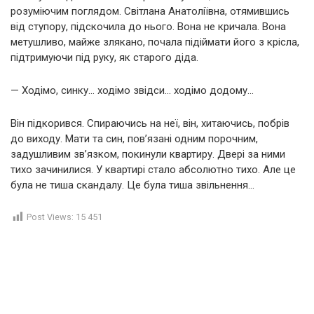
розуміючим поглядом. Світлана Анатоліївна, отямившись
від ступору, підскочила до нього. Вона не кричала. Вона
метушливо, майже злякано, почала підіймати його з крісла,
підтримуючи під руку, як старого діда.
— Ходімо, синку… ходімо звідси… ходімо додому…
Він підкорився. Спираючись на неї, він, хитаючись, побрів
до виходу. Мати та син, пов’язані одним порочним,
задушливим зв’язком, покинули квартиру. Двері за ними
тихо зачинилися. У квартирі стало абсолютно тихо. Але це
була не тиша скандалу. Це була тиша звільнення…
Post Views:
15 451