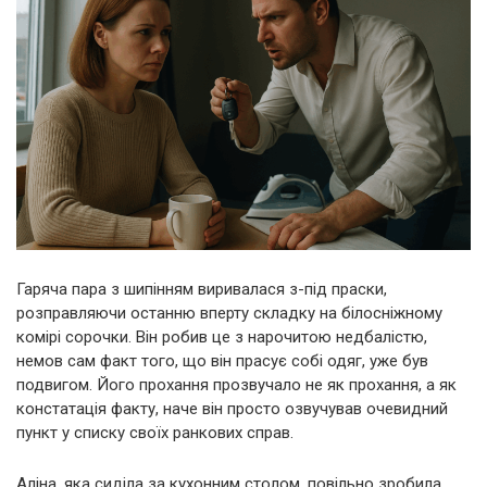
Гаряча пара з шипінням виривалася з-під праски,
розправляючи останню вперту складку на білосніжному
комірі сорочки. Він робив це з нарочитою недбалістю,
немов сам факт того, що він прасує собі одяг, уже був
подвигом. Його прохання прозвучало не як прохання, а як
констатація факту, наче він просто озвучував очевидний
пункт у списку своїх ранкових справ.
Аліна, яка сиділа за кухонним столом, повільно зробила