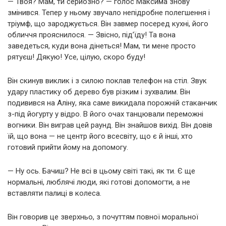
— Твоя? Мам, ти серйозно? — голос Максима знову
змінився. Тепер у ньому звучало непідробне полегшення і
тріумф, що зароджується. Він завмер посеред кухні, його
обличчя прояснилося. — Звісно, під’їду! Та вона
заведеться, куди вона дінеться! Мам, ти мене просто
рятуєш! Дякую! Усе, цілую, скоро буду!
Він скинув виклик і з силою поклав телефон на стіл. Звук
удару пластику об дерево був різким і зухвалим. Він
подивився на Аліну, яка саме викидала порожній стаканчик
з-під йогурту у відро. В його очах танцювали переможні
вогники. Він виграв цей раунд. Він знайшов вихід. Він довів
їй, що вона — не центр його всесвіту, що є й інші, хто
готовий прийти йому на допомогу.
— Ну ось. Бачиш? Не всі в цьому світі такі, як ти. Є ще
нормальні, люблячі люди, які готові допомогти, а не
вставляти палиці в колеса.
Він говорив це зверхньо, з почуттям повної моральної