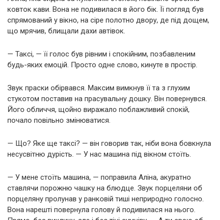
ковток кави. Вона не подивилася в його бік. Її погляд був
спрямований у вікно, на сіре полотно двору, де під дощем,
що мрячив, блищали дахи автівок.
— Таксі, — її голос був рівним і спокійним, позбавленим
будь-яких емоцій. Просто одне слово, кинуте в простір.
Звук праски обірвався. Максим вимкнув її та з глухим
стукотом поставив на прасувальну дошку. Він повернувся.
Його обличчя, щойно виражало поблажливий спокій,
почало повільно змінюватися.
— Що? Яке ще таксі? — він говорив так, ніби вона бовкнула
несусвітню дурість. — У нас машина під вікном стоїть.
— У мене стоїть машина, — поправила Аліна, акуратно
ставлячи порожню чашку на блюдце. Звук порцеляни об
порцеляну пролунав у ранковій тиші неприродно голосно.
Вона нарешті повернула голову й подивилася на нього.