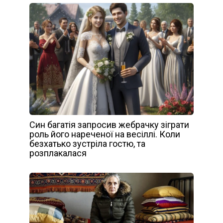
Син багатія запросив жебрачку зіграти
роль його нареченої на весіллі. Коли
безхатько зустріла гостю, та
розплакалася