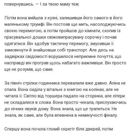
повернувшись. — І за твою маму теж.
Потім вона вийшла з кухні, залишивши його самого в його
маленькому тріумфі. Він постояв ще мить, насолоджуючись
своєю перемогою, а потім пройшов до кімнати, схопив із
прасувальної дошки свіжовипрасувану сорочку і почав
одягатися. Він здобув тактичну перемогу, змусивши її
замовкнути й знайшовши собі транспорт. Але десь на
задвірках свідомості ворушилося неприємне почуття, що
насправді він програв щось набагато важливіше. Він просто
ще не розумів, що саме.
За північ стрілки годинника перевалили вже давно. Аліна не
спала. Вона сиділа у вітальні з книгою на колінах, але не
читала її. Світло від торшера падало на сторінки, але літери
не складалися в слова. Вона просто чекала, прислухаючись
до нічних звуків дому. Вона знала, що це трапиться. Не
знала, як саме, але була впевнена в неминучості фіналу.
Спершу вона почула глухий скрегіт біля дверей, потім