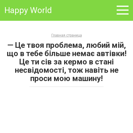
Skip
Happy World
to
content
Главная страница
— Це твоя проблема, любий мій,
що в тебе більше немає автівки!
Це ти сів за кермо в стані
несвідомості, тож навіть не
проси мою машину!