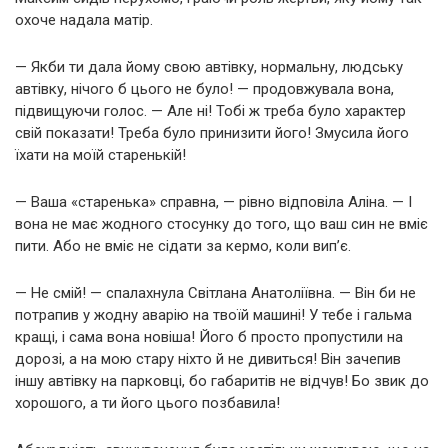
охоче надала матір.
— Якби ти дала йому свою автівку, нормальну, людську
автівку, нічого б цього не було! — продовжувала вона,
підвищуючи голос. — Але ні! Тобі ж треба було характер
свій показати! Треба було принизити його! Змусила його
їхати на моїй старенькій!
— Ваша «старенька» справна, — рівно відповіла Аліна. — І
вона не має жодного стосунку до того, що ваш син не вміє
пити. Або не вміє не сідати за кермо, коли вип’є.
— Не смій! — спалахнула Світлана Анатоліївна. — Він би не
потрапив у жодну аварію на твоїй машині! У тебе і гальма
кращі, і сама вона новіша! Його б просто пропустили на
дорозі, а на мою стару ніхто й не дивиться! Він зачепив
іншу автівку на парковці, бо габаритів не відчув! Бо звик до
хорошого, а ти його цього позбавила!