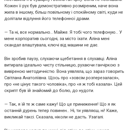
Кожен її рух був демонстративно розміреним, наче вона
жила в іншому, більш повільному і спокійному світі, куди не
долітали відлуння його телефонної драми.
— Та ні, все нормально… Майже. Я тобі чого телефоную… У
мене корпоратив сьогодні, за місто їхати. Аліна мені
скандал влаштувала, ключі від машини не дає.
Він зробив паузу, слухаючи щебетання в слухавці. Аліна
витирала ідеально чисту стільницю, рухаючи ганчіркою з
вивіреною методичністю. Вона уявляла, що зараз говорить
Світлана Анатоліївна. Щось про «зовсім розперезалася»,
про «не цінує такого чоловіка», про «я ж тобі казала». Цей
скрипт був їй знайомий до болю, до нудоти.
— Так, я їй те ж саме кажу! Що це приниження! Що я як
останній дурень тепер повинен… Ні, ти уявляєш, ні! Каже,
викликай таксі. Сказала, ніколи не дасть. Узагалі.