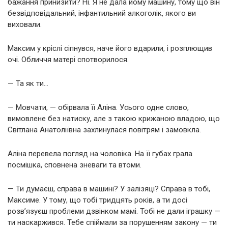
бажання принизити? Ні. Я не дала йому машину, тому що він
безвідповідальний, інфантильний алкоголік, якого ви
виховали.
Максим у кріслі сіпнувся, наче його вдарили, і розплющив
очі. Обличчя матері спотворилося.
— Та як ти…
— Мовчати, — обірвала її Аліна. Усього одне слово,
вимовлене без натиску, але з такою крижаною владою, що
Світлана Анатоліївна захлинулася повітрям і замовкла.
Аліна перевела погляд на чоловіка. На її губах грала
посмішка, сповнена зневаги та втоми.
— Ти думаєш, справа в машині? У залізяці? Справа в тобі,
Максиме. У тому, що тобі тридцять років, а ти досі
розв’язуєш проблеми дзвінком мамі. Тобі не дали іграшку —
ти наскаржився. Тебе спіймали за порушенням закону — ти