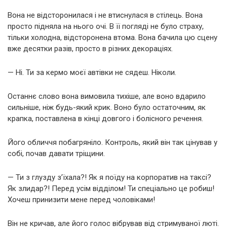
Вона не відсторонилася і не втиснулася в стілець. Вона
просто підняла на нього очі. В її погляді не було страху,
тільки холодна, відсторонена втома. Вона бачила цю сцену
вже десятки разів, просто в різних декораціях.
— Ні. Ти за кермо моєї автівки не сядеш. Ніколи.
Останнє слово вона вимовила тихіше, але воно вдарило
сильніше, ніж будь-який крик. Воно було остаточним, як
крапка, поставлена в кінці довгого і болісного речення.
Його обличчя побагряніло. Контроль, який він так цінував у
собі, почав давати тріщини.
— Ти з глузду з’їхала?! Як я поїду на корпоратив на таксі?
Як злидар?! Перед усім відділом! Ти спеціально це робиш!
Хочеш принизити мене перед чоловіками!
Він не кричав, але його голос вібрував від стримуваної люті.