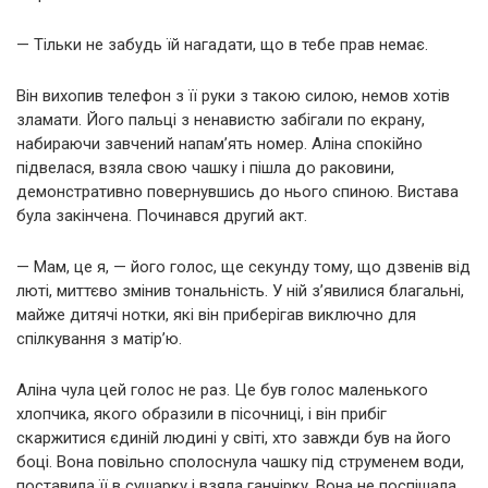
— Тільки не забудь їй нагадати, що в тебе прав немає.
Він вихопив телефон з її руки з такою силою, немов хотів
зламати. Його пальці з ненавистю забігали по екрану,
набираючи завчений напам’ять номер. Аліна спокійно
підвелася, взяла свою чашку і пішла до раковини,
демонстративно повернувшись до нього спиною. Вистава
була закінчена. Починався другий акт.
— Мам, це я, — його голос, ще секунду тому, що дзвенів від
люті, миттєво змінив тональність. У ній з’явилися благальні,
майже дитячі нотки, які він приберігав виключно для
спілкування з матір’ю.
Аліна чула цей голос не раз. Це був голос маленького
хлопчика, якого образили в пісочниці, і він прибіг
скаржитися єдиній людині у світі, хто завжди був на його
боці. Вона повільно сполоснула чашку під струменем води,
поставила її в сушарку і взяла ганчірку. Вона не поспішала.