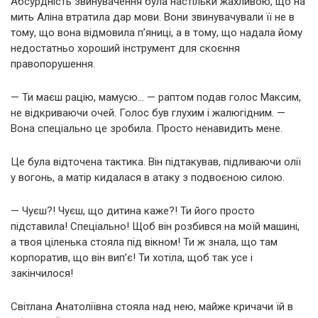
Абсурдність звинувачення була настільки жахливою, що на
мить Аліна втратила дар мови. Вони звинувачували її не в
тому, що вона відмовила п’яниці, а в тому, що надала йому
недостатньо хороший інструмент для скоєння
правопорушення.
— Ти маєш рацію, мамусю… — раптом подав голос Максим,
не відкриваючи очей. Голос був глухим і жалюгідним. —
Вона спеціально це зробила. Просто ненавидить мене.
Це була відточена тактика. Він підтакував, підливаючи олії
у вогонь, а матір кидалася в атаку з подвоєною силою.
— Чуєш?! Чуєш, що дитина каже?! Ти його просто
підставила! Спеціально! Щоб він розбився на моїй машині,
а твоя ціленька стояла під вікном! Ти ж знала, що там
корпоратив, що він вип’є! Ти хотіла, щоб так усе і
закінчилося!
Світлана Анатоліївна стояла над нею, майже кричачи їй в