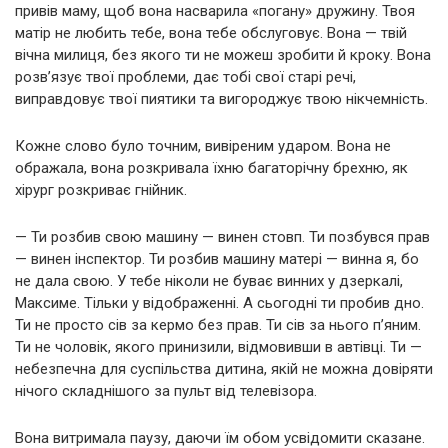
привів маму, щоб вона насварила «погану» дружину. Твоя
матір не любить тебе, вона тебе обслуговує. Вона — твій
вічна милиця, без якого ти не можеш зробити й кроку. Вона
розв’язує твої проблеми, дає тобі свої старі речі,
виправдовує твої пиятики та вигороджує твою нікчемність.
Кожне слово було точним, вивіреним ударом. Вона не
ображала, вона розкривала їхню багаторічну брехню, як
хірург розкриває гнійник.
— Ти розбив свою машину — винен стовп. Ти позбувся прав
— винен інспектор. Ти розбив машину матері — винна я, бо
не дала свою. У тебе ніколи не буває винних у дзеркалі,
Максиме. Тільки у відображенні. А сьогодні ти пробив дно.
Ти не просто сів за кермо без прав. Ти сів за нього п’яним.
Ти не чоловік, якого принизили, відмовивши в автівці. Ти —
небезпечна для суспільства дитина, якій не можна довіряти
нічого складнішого за пульт від телевізора.
Вона витримала паузу, даючи їм обом усвідомити сказане.