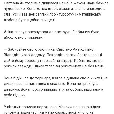
Світлана Анатоліївна дивилася на неї з жахом, наче бачила
чудовисько. Вона хотіла щось сказати, але не знаходила
слів. Усі її завчені репліки про «турботу» і «материнську
любов» були щойно знищені.
Аліна знову повернулася до свекрухи. Її обличчя було
абсолютно спокійним.
— Забирайте свого хлопчика, Світлано Анатоліївно.
Відведіть його додому. Покладіть спати. Завтра вранці
дайте йому розсолу і грошей на штраф. Робіть те, що ви
робили завжди. Тільки тепер ви робитимете це без мене.
Вона підійшла до торшера, взяла з дивана свою книгу і, не
дивлячись на них, пішла в спальню. Вона не грюкнула
дверима. Вона просто прикрила їх за собою, відрізаючи
себе від них.
У вітальні повисла порожнеча. Максим повільно підняв
голову й подивився на матір каламутним, нічого не