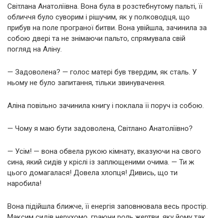
Світлана Анатоліївна. Вона була в розстебнутому пальті, її
обличчя було суворим і рішучим, як у полководця, що
прибув на поле програної битви. Вона увійшла, зачинила за
собою двері та не знімаючи пальто, спрямувала свій
погляд на Аліну.
— Задоволена? — голос матері був твердим, як сталь. У
ньому не було запитання, тільки звинувачення.
Аліна повільно зачинила книгу і поклала її поруч із собою.
— Чому я маю бути задоволена, Світлано Анатоліївно?
— Усім! — вона обвела рукою кімнату, вказуючи на свого
сина, який сидів у кріслі із заплющеними очима. — Ти ж
цього домагалася! Довела хлопця! Дивись, що ти
наробила!
Вона підійшла ближче, її енергія заповнювала весь простір.
Максим сидів нерухомо, граючи роль жертви, яку йому так