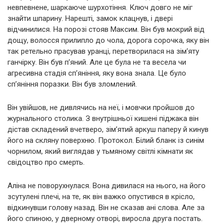
невпевнене, шаркаюче шурхотіння. Ключ довго не міг
знайти шпарину. Нарешті, замок клацнув, і двері
відчинилися. На порозі стояв Максим. Він був мокрий від
дощу, волосся прилипло до чола, дорога сорочка, яку він
так ретельно прасував уранці, перетворилася на зім’яту
ганчірку. Він був п’яний. Але це була не та весела чи
агресивна стадія сп’яніння, яку вона знала. Це було
сп’яніння поразки. Він був зломлений.
Він увійшов, не дивлячись на неї, і мовчки пройшов до
журнального столика. З внутрішньої кишені піджака він
дістав складений вчетверо, зім’ятий аркуш паперу й кинув
його на скляну поверхню. Протокол. Білий бланк із синім
чорнилом, який виглядав у тьмяному світлі кімнати як
свідоцтво про смерть.
Аліна не поворухнулася. Вона дивилася на нього, на його
зсутулені плечі, на те, як він важко опустився в крісло,
відкинувши голову назад. Він не сказав ані слова. Але за
його спиною, у дверному отворі, виросла друга постать.