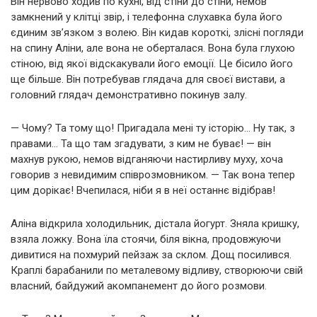
Він нервово ходив по кухні, від стіни до стіни, немов
замкнений у клітці звір, і телефонна слухавка була його
єдиним зв’язком з волею. Він кидав короткі, злісні погляди
на спину Аліни, але вона не оберталася. Вона була глухою
стіною, від якої відскакували його емоції. Це бісило його
ще більше. Він потребував глядача для своєї вистави, а
головний глядач демонстративно покинув залу.
— Чому? Та тому що! Пригадала мені ту історію… Ну так, з
правами… Та що там згадувати, з ким не буває! — він
махнув рукою, немов відганяючи настирливу муху, хоча
говорив з невидимим співрозмовником. — Так вона тепер
цим дорікає! Вчепилася, ніби я в неї останнє відібрав!
Аліна відкрила холодильник, дістала йогурт. Зняла кришку,
взяла ложку. Вона їла стоячи, біля вікна, продовжуючи
дивитися на похмурий пейзаж за склом. Дощ посилився.
Краплі барабанили по металевому відливу, створюючи свій
власний, байдужий акомпанемент до його розмови.