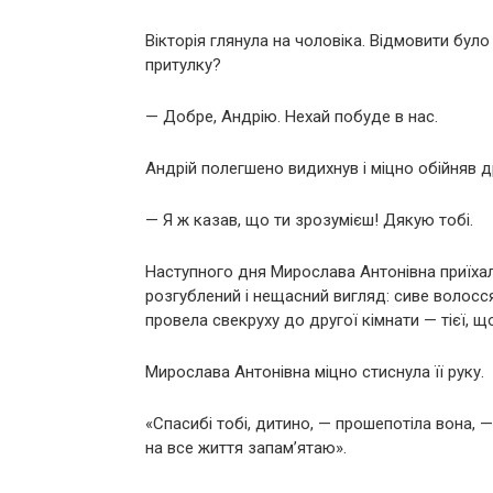
Вікторія глянула на чоловіка. Відмовити бул
притулку?
— Добре, Андрію. Нехай побуде в нас.
Андрій полегшено видихнув і міцно обійняв д
— Я ж казав, що ти зрозумієш! Дякую тобі.
Наступного дня Мирослава Антонівна приїха
розгублений і нещасний вигляд: сиве волосся 
провела свекруху до другої кімнати — тієї, 
Мирослава Антонівна міцно стиснула її руку.
«Спасибі тобі, дитино, — прошепотіла вона, 
на все життя запам’ятаю».