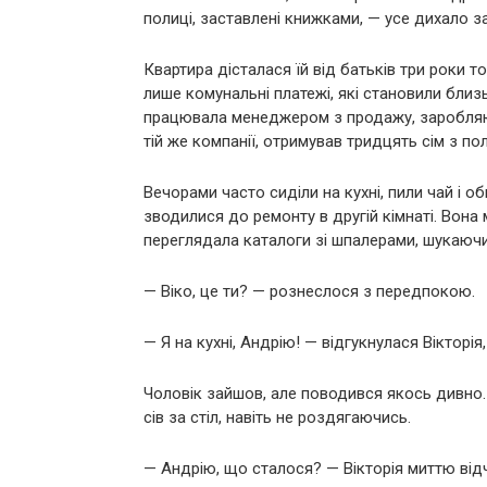
полиці, заставлені книжками, — усе дихало з
Квартира дісталася їй від батьків три роки то
лише комунальні платежі, які становили близ
працювала менеджером з продажу, заробляючи
тій же компанії, отримував тридцять сім з по
Вечорами часто сиділи на кухні, пили чай і о
зводилися до ремонту в другій кімнаті. Вона 
переглядала каталоги зі шпалерами, шукаючи
— Віко, це ти? — рознеслося з передпокою.
— Я на кухні, Андрію! — відгукнулася Вікторія
Чоловік зайшов, але поводився якось дивно.
сів за стіл, навіть не роздягаючись.
— Андрію, що сталося? — Вікторія миттю ві