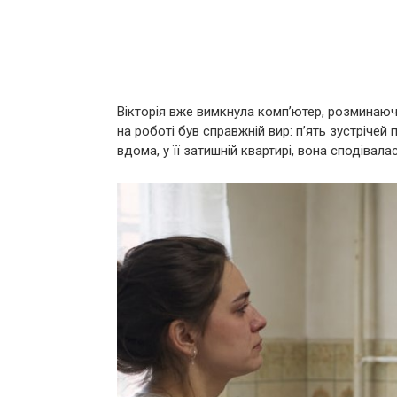
Вікторія вже вимкнула комп’ютер, розминаючи
на роботі був справжній вир: п’ять зустрічей по
вдома, у її затишній квартирі, вона сподівала