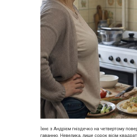
Їхнє з Андрієм гніздечко на четвертому пове
гаванню. Невелика, лише сорок вісім квадратн