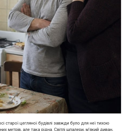
рсі старої цегляної будівлі завжди було для неї тихою
их метрів, але така рідна. Світлі шпалери, м’який диван,