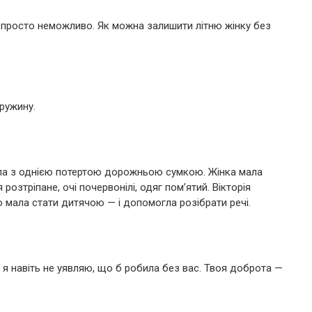
о просто неможливо. Як можна залишити літню жінку без
ружину.
ла з однією потертою дорожньою сумкою. Жінка мала
розтріпане, очі почервонілі, одяг пом’ятий. Вікторія
що мала стати дитячою — і допомогла розібрати речі.
— я навіть не уявляю, що б робила без вас. Твоя доброта —