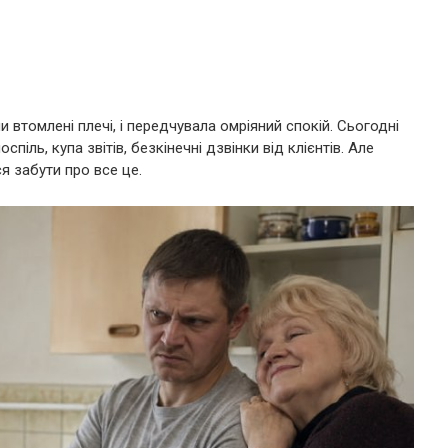
 втомлені плечі, і передчувала омріяний спокій. Сьогодні
спіль, купа звітів, безкінечні дзвінки від клієнтів. Але
ся забути про все це.