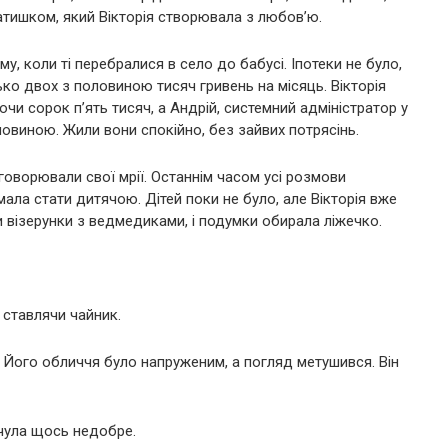
атишком, який Вікторія створювала з любов’ю.
му, коли ті перебралися в село до бабусі. Іпотеки не було,
ько двох з половиною тисяч гривень на місяць. Вікторія
 сорок п’ять тисяч, а Андрій, системний адміністратор у
ловиною. Жили вони спокійно, без зайвих потрясінь.
бговорювали свої мрії. Останнім часом усі розмови
мала стати дитячою. Дітей поки не було, але Вікторія вже
 візерунки з ведмедиками, і подумки обирала ліжечко.
, ставлячи чайник.
 Його обличчя було напруженим, а погляд метушився. Він
дчула щось недобре.