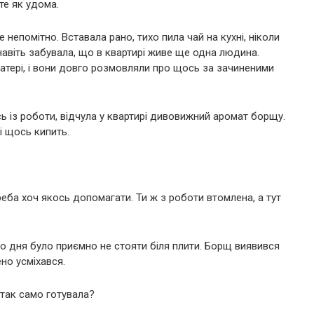
те як удома.
непомітно. Вставала рано, тихо пила чай на кухні, ніколи
 навіть забувала, що в квартирі живе ще одна людина.
атері, і вони довго розмовляли про щось за зачиненими
ь із роботи, відчула у квартирі дивовижний аромат борщу.
і щось кипить.
реба хоч якось допомагати. Ти ж з роботи втомлена, а тут
ого дня було приємно не стояти біля плити. Борщ виявився
но усміхався.
 так само готувала?