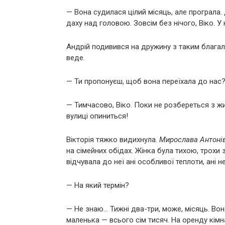
— Вона судилася цілий місяць, але програла.
даху над головою. Зовсім без нічого, Віко. 
Андрій подивився на дружину з таким благаль
веде.
— Ти пропонуєш, щоб вона переїхала до нас
— Тимчасово, Віко. Поки не розбереться з жи
вулиці опиниться!
Вікторія тяжко видихнула.
Мирослава Антоні
на сімейних обідах. Жінка була тихою, трохи
відчувала до неї ані особливої теплоти, ані н
— На який термін?
— Не знаю… Тижні два-три, може, місяць. Вон
маленька — всього сім тисяч. На оренду кімн