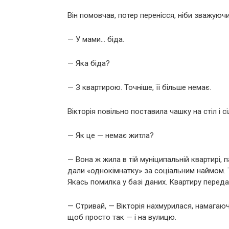
Він помовчав, потер перенісся, ніби зважуюч
— У мами… біда.
— Яка біда?
— З квартирою. Точніше, її більше немає.
Вікторія повільно поставила чашку на стіл і с
— Як це — немає житла?
— Вона ж жила в тій муніципальній квартирі, 
дали «однокімнатку» за соціальним наймом. 
Якась помилка у базі даних. Квартиру переда
— Стривай, — Вікторія нахмурилася, намагаю
щоб просто так — і на вулицю.