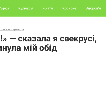
Зірки
Кулінарія
Життя
Корисне
Здоров’я
Главная страница
» — сказала я свекрусі,
инула мій обід