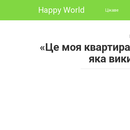
Skip
Happy World
to
Цікаве
content
«Це моя квартира!
яка вик