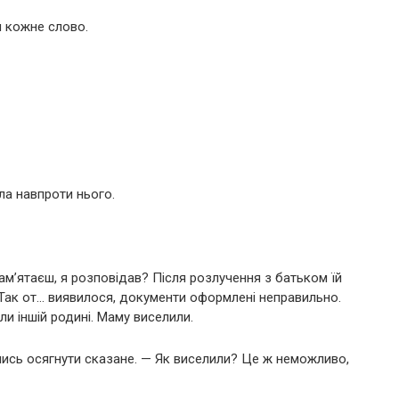
и кожне слово.
іла навпроти нього.
пам’ятаєш, я розповідав? Після розлучення з батьком їй
Так от… виявилося, документи оформлені неправильно.
ли іншій родині. Маму виселили.
чись осягнути сказане. — Як виселили? Це ж неможливо,