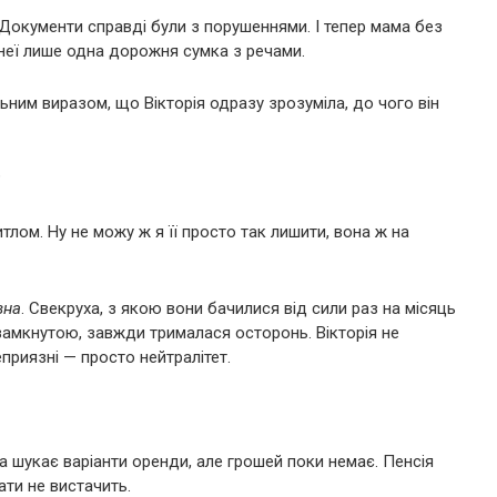
 Документи справді були з порушеннями. І тепер мама без
У неї лише одна дорожня сумка з речами.
ним виразом, що Вікторія одразу зрозуміла, до чого він
?
тлом. Ну не можу ж я її просто так лишити, вона ж на
вна
. Свекруха, з якою вони бачилися від сили раз на місяць
 замкнутою, завжди трималася осторонь. Вікторія не
еприязні — просто нейтралітет.
а шукає варіанти оренди, але грошей поки немає. Пенсія
ати не вистачить.