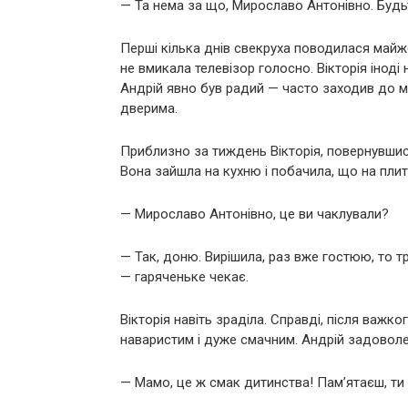
— Та нема за що, Мирославо Антонівно. Будь
Перші кілька днів свекруха поводилася майже 
не вмикала телевізор голосно. Вікторія іноді
Андрій явно був радий — часто заходив до м
дверима.
Приблизно за тиждень Вікторія, повернувшис
Вона зайшла на кухню і побачила, що на плит
— Мирославо Антонівно, це ви чаклували?
— Так, доню. Вирішила, раз вже гостюю, то т
— гаряченьке чекає.
Вікторія навіть зраділа. Справді, після важк
наваристим і дуже смачним. Андрій задоволе
— Мамо, це ж смак дитинства! Пам’ятаєш, ти