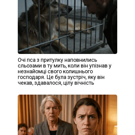
Очі пса з притулку наповнились
сльозами в ту мить, коли він упізнав у
незнайомці свого колишнього
господаря. Це була зустріч, яку він
чекав, здавалося, цілу вічність