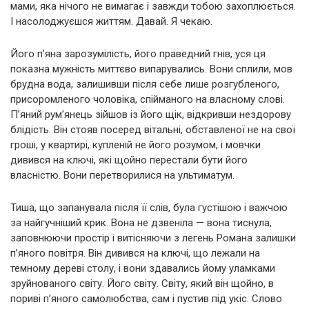
мами, яка нічого не вимагає і завжди тобою захоплюється.
І насолоджуєшся життям. Давай. Я чекаю.
Його п’яна зарозумілість, його праведний гнів, уся ця
показна мужність миттєво випарувались. Вони сплили, мов
брудна вода, залишивши після себе лише розгубленого,
присоромленого чоловіка, спійманого на власному слові.
П’яний рум’янець зійшов із його щік, відкривши нездорову
блідість. Він стояв посеред вітальні, обставленої не на свої
гроші, у квартирі, купленій не його розумом, і мовчки
дивився на ключі, які щойно перестали бути його
власністю. Вони перетворилися на ультиматум.
Тиша, що запанувала після її слів, була густішою і важчою
за найгучніший крик. Вона не дзвеніла — вона тиснула,
заповнюючи простір і витісняючи з легень Романа залишки
п’яного повітря. Він дивився на ключі, що лежали на
темному дереві столу, і вони здавались йому уламками
зруйнованого світу. Його світу. Світу, який він щойно, в
пориві п’яного самолюбства, сам і пустив під укіс. Слово