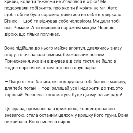
кризи», коли ти тижнями не з’являвся в офісі? Ми
подарували тобі життя, про яке ти й мріяти не міг. Авто —
щоб тобі не було соромно дивитися на себе в дзеркало.
Бізнес — щоб ти відчував себе чоловіком. Ми дали тобі
все, Романе. А ти виявився порожнім місцем. Чорною
дірою, що тільки поглинає.
Вона підійшла до нього майже впритул, дивлячись знизу
вгору, і її очі палали темним, безжальним вогнем.
Приниження, яке він відчував від слів тестя, не йшло в
жодне порівняння з тим, що він відчув зараз.
— Якщо я і мої батьки, які подарували тобі бізнес і машину,
для тебе погані — тоді залишай усе і йди жити до тих, хто
хороший! Упевнена, твоя матуся буде цьому тільки рада!
Ця фраза, промовлена з крижаною, концентрованою
зневагою, стала останнім цвяхом у кришку його труни. Вона
не кричала. Вона винесла вирок.