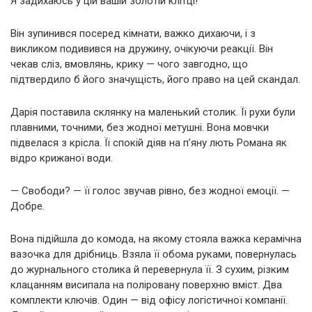
Я задихаюсь у цій вашій золотій клітці!
Він зупинився посеред кімнати, важко дихаючи, і з
викликом подивився на дружину, очікуючи реакції. Він
чекав сліз, вмовлянь, крику — чого завгодно, що
підтвердило б його значущість, його право на цей скандал.
Дарія поставила склянку на маленький столик. Її рухи були
плавними, точними, без жодної метушні. Вона мовчки
підвелася з крісла. Її спокій діяв на п’яну лють Романа як
відро крижаної води.
— Свободи? — її голос звучав рівно, без жодної емоції. —
Добре.
Вона підійшла до комода, на якому стояла важка керамічна
вазочка для дрібниць. Взяла її обома руками, повернулась
до журнального столика й перевернула її. З сухим, різким
клацанням висипала на поліровану поверхню вміст. Два
комплекти ключів. Один — від офісу логістичної компанії.