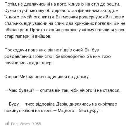
Потім, не дивлячись ні на кого, кинув їх на стіл до решти.
Сухий стукіт металу об дерево став фінальним акордом
їхнього сімейного життя. Він мовчки розвернувся й пішов у
спальню, відчуваючи на спині два крижаних погляди. Він не
збирав речі. Просто схопив рюкзак, у якому валялися якісь
старі папери, й вийшов.
Проходячи повз них, він не підвів очей. Він був
роздавлений. Повністю і безповоротно. За ним тихо
зачинились вхідні двері.
Степан Михайлович подивився на доньку.
— Чаю будеш? — спитав він так, ніби нічого й не сталося.
— Буду, — тихо відповіла Дарія, дивлячись на сирітливо
покинуті ключі на столі. — Міцного. І без цукру…
Post Views:
9 055