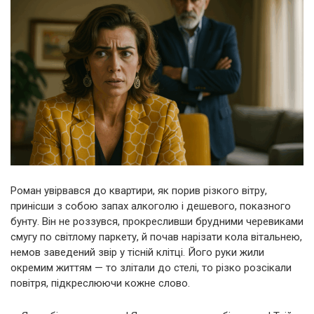
Роман увірвався до квартири, як порив різкого вітру,
принісши з собою запах алкоголю і дешевого, показного
бунту. Він не роззувся, прокресливши брудними черевиками
смугу по світлому паркету, й почав нарізати кола вітальнею,
немов заведений звір у тісній клітці. Його руки жили
окремим життям — то злітали до стелі, то різко розсікали
повітря, підкреслюючи кожне слово.