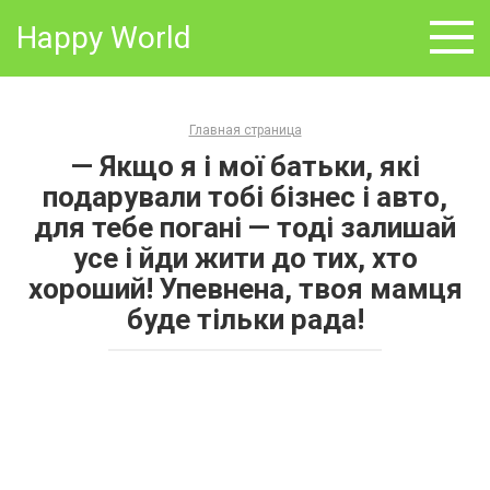
Skip
Happy World
to
content
Главная страница
— Якщо я і мої батьки, які
подарували тобі бізнес і авто,
для тебе погані — тоді залишай
усе і йди жити до тих, хто
хороший! Упевнена, твоя мамця
буде тільки рада!