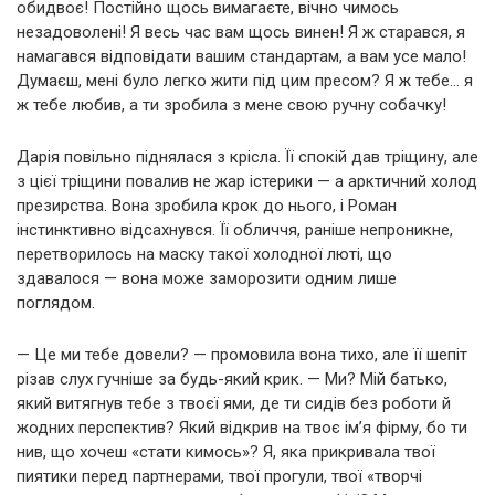
обидвоє! Постійно щось вимагаєте, вічно чимось
незадоволені! Я весь час вам щось винен! Я ж старався, я
намагався відповідати вашим стандартам, а вам усе мало!
Думаєш, мені було легко жити під цим пресом? Я ж тебе… я
ж тебе любив, а ти зробила з мене свою ручну собачку!
Дарія повільно піднялася з крісла. Її спокій дав тріщину, але
з цієї тріщини повалив не жар істерики — а арктичний холод
презирства. Вона зробила крок до нього, і Роман
інстинктивно відсахнувся. Її обличчя, раніше непроникне,
перетворилось на маску такої холодної люті, що
здавалося — вона може заморозити одним лише
поглядом.
— Це ми тебе довели? — промовила вона тихо, але її шепіт
різав слух гучніше за будь-який крик. — Ми? Мій батько,
який витягнув тебе з твоєї ями, де ти сидів без роботи й
жодних перспектив? Який відкрив на твоє ім’я фірму, бо ти
нив, що хочеш «стати кимось»? Я, яка прикривала твої
пиятики перед партнерами, твої прогули, твої «творчі