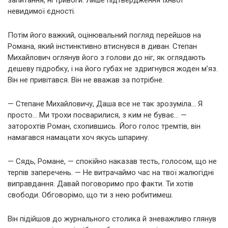
невидимої єдності.
Потім його важкий, оцінювальний погляд перейшов на
Романа, який інстинктивно втиснувся в диван. Степан
Михайлович оглянув його з голови до ніг, як оглядають
дешеву підробку, і на його губах не здригнувся жоден м’яз.
Він не привітався. Він не вважав за потрібне.
— Степане Михайловичу, Даша все не так зрозуміла… Я
просто… Ми трохи посварилися, з ким не буває… —
заторохтів Роман, схопившись. Його голос тремтів, він
намагався намацати хоч якусь шпарину.
— Сядь, Романе, — спокійно наказав тесть, голосом, що не
терпів заперечень. — Не витрачаймо час на твої жалюгідні
виправдання. Давай поговоримо про факти. Ти хотів
свободи. Обговорімо, що ти з нею робитимеш.
Він підійшов до журнального столика й зневажливо глянув