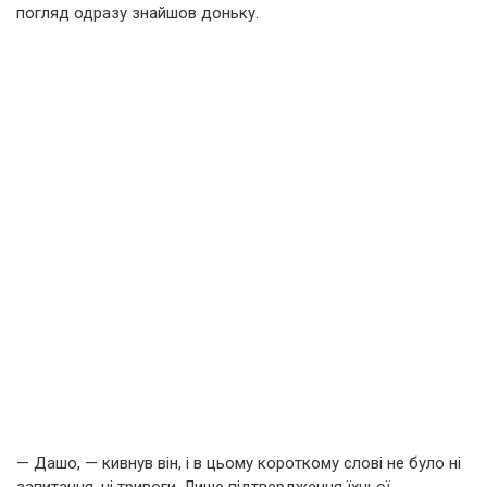
погляд одразу знайшов доньку.
— Дашо, — кивнув він, і в цьому короткому слові не було ні
запитання, ні тривоги. Лише підтвердження їхньої