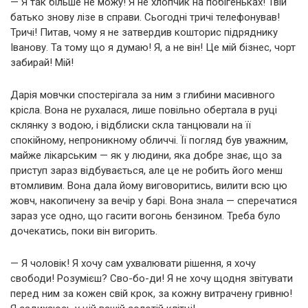
— Я так більше не можу! Я не хлопчик на побігеньках! Твій
батько знову лізе в справи. Сьогодні тричі телефонував!
Тричі! Питав, чому я не затвердив кошторис підряднику
Іванову. Та тому що я думаю! Я, а не він! Це мій бізнес, чорт
забирай! Мій!
Дарія мовчки спостерігала за ним з глибини масивного
крісла. Вона не рухалася, лише повільно обертала в руці
склянку з водою, і відблиски скла танцювали на її
спокійному, непроникному обличчі. Її погляд був уважним,
майже лікарським — як у людини, яка добре знає, що за
приступ зараз відбувається, але це не робить його менш
втомливим. Вона дала йому виговоритись, вилити всю цю
жовч, накопичену за вечір у барі. Вона знала — сперечатися
зараз усе одно, що гасити вогонь бензином. Треба було
дочекатись, поки він вигорить.
— Я чоловік! Я хочу сам ухвалювати рішення, я хочу
свободи! Розумієш? Сво-бо-ди! Я не хочу щодня звітувати
перед ним за кожен свій крок, за кожну витрачену гривню!