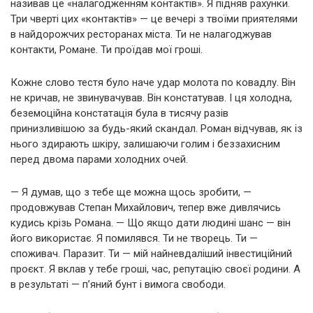
називав це «налагодженням контактів». Я підняв рахунки.
Три чверті цих «контактів» — це вечері з твоїми приятелями
в найдорожчих ресторанах міста. Ти не налагоджував
контакти, Романе. Ти проїдав мої гроші.
Кожне слово тестя було наче удар молота по ковадлу. Він
не кричав, не звинувачував. Він констатував. І ця холодна,
беземоційна констатація була в тисячу разів
принизливішою за будь-який скандал. Роман відчував, як із
нього здирають шкіру, залишаючи голим і беззахисним
перед двома парами холодних очей.
— Я думав, що з тебе ще можна щось зробити, —
продовжував Степан Михайлович, тепер вже дивлячись
кудись крізь Романа. — Що якщо дати людині шанс — він
його використає. Я помилявся. Ти не творець. Ти —
споживач. Паразит. Ти — мій найневдаліший інвестиційний
проєкт. Я вклав у тебе гроші, час, репутацію своєї родини. А
в результаті — п’яний бунт і вимога свободи.