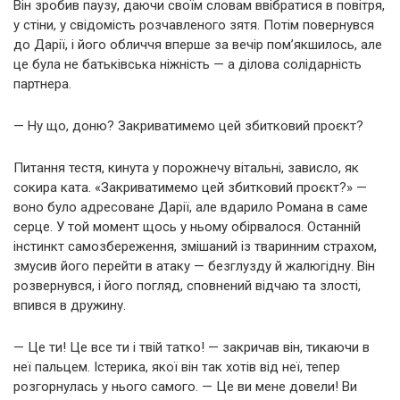
Він зробив паузу, даючи своїм словам ввібратися в повітря,
у стіни, у свідомість розчавленого зятя. Потім повернувся
до Дарії, і його обличчя вперше за вечір пом’якшилось, але
це була не батьківська ніжність — а ділова солідарність
партнера.
— Ну що, доню? Закриватимемо цей збитковий проєкт?
Питання тестя, кинута у порожнечу вітальні, зависло, як
сокира ката. «Закриватимемо цей збитковий проєкт?» —
воно було адресоване Дарії, але вдарило Романа в саме
серце. У той момент щось у ньому обірвалося. Останній
інстинкт самозбереження, змішаний із тваринним страхом,
змусив його перейти в атаку — безглузду й жалюгідну. Він
розвернувся, і його погляд, сповнений відчаю та злості,
впився в дружину.
— Це ти! Це все ти і твій татко! — закричав він, тикаючи в
неї пальцем. Істерика, якої він так хотів від неї, тепер
розгорнулась у нього самого. — Це ви мене довели! Ви