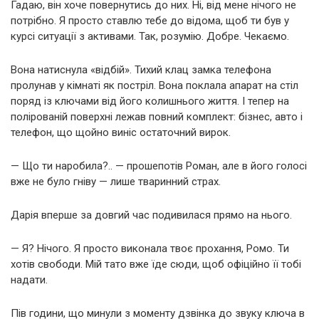
Гадаю, він хоче повернутись до них. Ні, від мене нічого не
потрібно. Я просто ставлю тебе до відома, щоб ти був у
курсі ситуації з активами. Так, розумію. Добре. Чекаємо.
Вона натиснула «відбій». Тихий клац замка телефона
пролунав у кімнаті як постріл. Вона поклала апарат на стіл
поряд із ключами від його колишнього життя. І тепер на
полірованій поверхні лежав повний комплект: бізнес, авто і
телефон, що щойно виніс остаточний вирок.
— Що ти наробила?.. — прошепотів Роман, але в його голосі
вже не було гніву — лише тваринний страх.
Дарія вперше за довгий час подивилася прямо на нього.
— Я? Нічого. Я просто виконала твоє прохання, Ромо. Ти
хотів свободи. Мій тато вже їде сюди, щоб офіційно її тобі
надати.
Пів години, що минули з моменту дзвінка до звуку ключа в