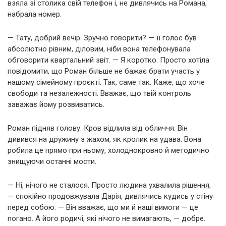
взяла зі столика свій телефон і, не дивлячись на Романа,
набрала номер.
— Тату, добрий вечір. Зручно говорити? — її голос був
абсолютно рівним, діловим, ніби вона телефонувала
обговорити квартальний звіт. — Я коротко. Просто хотіла
повідомити, що Роман більше не бажає брати участь у
нашому сімейному проєкті. Так, саме так. Каже, що хоче
свободи та незалежності. Вважає, що твій контроль
заважає йому розвиватись.
Роман підняв голову. Кров відлила від обличчя. Він
дивився на дружину з жахом, як кролик на удава. Вона
робила це прямо при ньому, холоднокровно й методично
знищуючи останні мости.
— Ні, нічого не сталося. Просто людина ухвалила рішення,
— спокійно продовжувала Дарія, дивлячись кудись у стіну
перед собою. — Він вважає, що ми й наші вимоги — це
погано. А його родичі, які нічого не вимагають, — добре.