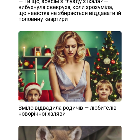
— Ти що, зовсім з глузду з’їхала? —
вибухнула свекруха, коли зрозуміла,
що невістка не збирається віддавати їй
половину квартири
Вміло відвадила родичів — любителів
новорічної халяви