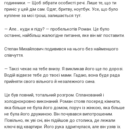
годинники. — Щоб зібрати особисті речі. Лише те, що ти
приніс у цей дім сам. Одяг, бритву, ноутбук. Усе, що було
куплене за мої гроші, залишається тут.
— Але… куди я піду? — пробелькотів Роман. Це було
останнє, найбільш жалюгідне питання, яке він міг поставити.
Степан Михайлович подивився на нього без найменшого
співчуття.
— Таксі чекає на тебе внизу. Я викликав його ще по дорозі.
Водій відвезе тебе до твоєї мами. Гадаю, вона буде рада
прийняти свого вільного й незалежного сина.
Це був повний, тотальний розгром. Спланований і
холоднокровно виконаний. Роман стояв посеред кімнати,
яка більше не була його домом, поруч із жінкою, яка більше
не була його дружиною. Він почувався випотрошеним.
Повільно, як уві сні, він підійшов до столика, де лежали
ключі від квартири. Його рука здригнулася, але він узяв їх.