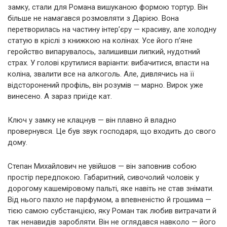
замку, стали для Романа вишуканою формою тортур. Він
більше не намагався розмовляти з Дарією. Вона
перетворилась на частину інтер’єру — красиву, але холодну
статую в кріслі з книжкою на колінах. Усе його п’яне
геройство випарувалось, залишивши липкий, нудотний
страх. У голові крутилися варіанти: вибачитися, впасти на
коліна, звалити все на алкоголь. Але, дивлячись на її
відсторонений профіль, він розумів — марно. Вирок уже
винесено. А зараз приїде кат.
Ключ у замку не клацнув — він плавно й владно
провернувся. Це був звук господаря, що входить до свого
дому.
Степан Михайлович не увійшов — він заповнив собою
простір передпокою. Габаритний, сивочолий чоловік у
дорогому кашеміровому пальті, яке навіть не став знімати.
Від нього пахло не парфумом, а впевненістю й грошима —
тією самою субстанцією, яку Роман так любив витрачати й
так ненавидів заробляти. Він не оглядався навколо — його