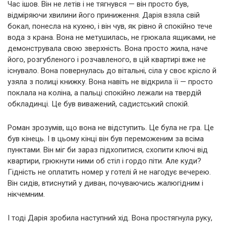
Час ішов. Він не летів і не тягнувся — він просто був,
відміряючи хвилини його приниження. Дарія взяла свій
бокал, понесла на кухню, і він чув, як рівно й спокійно тече
вода з крана. Вона не метушилась, не грюкала ящиками, не
демонструвала свою зверхність. Вона просто жила, наче
його, розгубленого і розчавленого, в цій квартирі вже не
існувало. Вона повернулась до вітальні, сіла у своє крісло й
узяла з полиці книжку. Вона навіть не відкрила її — просто
поклала на коліна, а пальці спокійно лежали на твердій
обкладинці. Це був виважений, садистський спокій.
Роман зрозумів, що вона не відступить. Це була не гра. Це
був кінець. І в цьому кінці він був переможеним за всіма
пунктами. Він міг би зараз підхопитися, схопити ключі від
квартири, грюкнути ними об стіл і гордо піти. Але куди?
Гідність не оплатить номер у готелі й не нагодує вечерею.
Він сидів, втиснутий у диван, почуваючись жалюгідним і
нікчемним.
І тоді Дарія зробила наступний хід. Вона простягнула руку,