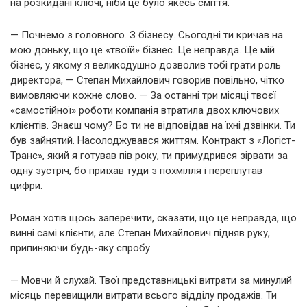
на розкидані ключі, ніби це було якесь сміття.
— Почнемо з головного. З бізнесу. Сьогодні ти кричав на
мою доньку, що це «твоїй» бізнес. Це неправда. Це мій
бізнес, у якому я великодушно дозволив тобі грати роль
директора, — Степан Михайлович говорив повільно, чітко
вимовляючи кожне слово. — За останні три місяці твоєї
«самостійної» роботи компанія втратила двох ключових
клієнтів. Знаєш чому? Бо ти не відповідав на їхні дзвінки. Ти
був зайнятий. Насолоджувався життям. Контракт з «Логіст-
Транс», який я готував пів року, ти примудрився зірвати за
одну зустріч, бо приїхав туди з похмілля і переплутав
цифри.
Роман хотів щось заперечити, сказати, що це неправда, що
винні самі клієнти, але Степан Михайлович підняв руку,
припиняючи будь-яку спробу.
— Мовчи й слухай. Твої представницькі витрати за минулий
місяць перевищили витрати всього відділу продажів. Ти