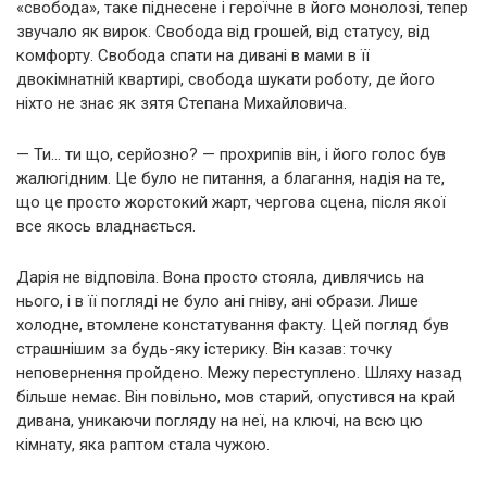
«свобода», таке піднесене і героїчне в його монолозі, тепер
звучало як вирок. Свобода від грошей, від статусу, від
комфорту. Свобода спати на дивані в мами в її
двокімнатній квартирі, свобода шукати роботу, де його
ніхто не знає як зятя Степана Михайловича.
— Ти… ти що, серйозно? — прохрипів він, і його голос був
жалюгідним. Це було не питання, а благання, надія на те,
що це просто жорстокий жарт, чергова сцена, після якої
все якось владнається.
Дарія не відповіла. Вона просто стояла, дивлячись на
нього, і в її погляді не було ані гніву, ані образи. Лише
холодне, втомлене констатування факту. Цей погляд був
страшнішим за будь-яку істерику. Він казав: точку
неповернення пройдено. Межу переступлено. Шляху назад
більше немає. Він повільно, мов старий, опустився на край
дивана, уникаючи погляду на неї, на ключі, на всю цю
кімнату, яка раптом стала чужою.