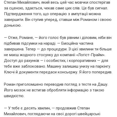
Степан Михайлович, який весь цей час мовчки спостерігав
за сценою, здається, чекав саме цих слів. Це був сигнал.
Підтвердження того, що операцію з ампутації можна
завершити. Він ступив уперед, ставши між Романом і своєю
донькою.
— Отже, Романе, — його голос був рівним і діловим, ніби він
підбивав підсумки на нараді. — Емоційна частина
завершена. Тепер — до процедури. З цієї хвилини ти більше
не маєш жодного стосунку до компанії «Логіст-Прайм».
Доступ до рахунків — і особистих, і корпоративних — для
тебе вже заблоковано. Машину залишиш унизу на паркінгу.
Ключі й документи передаси консьєржу. Я його попередив.
Роман приголомшено переводив погляд з тестя на Дашу.
Його мозок не встигав обробляти інформацію з такою
швидкістю.
— У тебе є десять хвилин, — продовжив Степан
Михайлович, поглядаючи на свої дорогі швейцарські