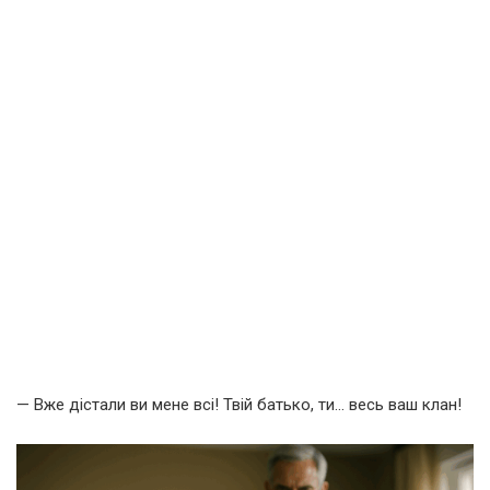
— Вже дістали ви мене всі! Твій батько, ти… весь ваш клан!