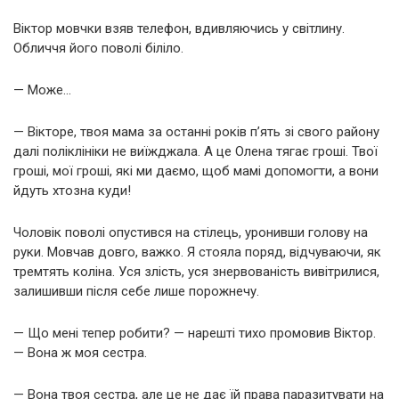
Віктор мовчки взяв телефон, вдивляючись у світлину.
Обличчя його поволі біліло.
— Може…
— Вікторе, твоя мама за останні років п’ять зі свого району
далі поліклініки не виїжджала. А це Олена тягає гроші. Твої
гроші, мої гроші, які ми даємо, щоб мамі допомогти, а вони
йдуть хтозна куди!
Чоловік поволі опустився на стілець, уронивши голову на
руки. Мовчав довго, важко. Я стояла поряд, відчуваючи, як
тремтять коліна. Уся злість, уся знервованість вивітрилися,
залишивши після себе лише порожнечу.
— Що мені тепер робити? — нарешті тихо промовив Віктор.
— Вона ж моя сестра.
— Вона твоя сестра, але це не дає їй права паразитувати на