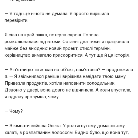
— Я тоді ще нічого не думала. Я просто вирішила
перевірити.
Я сіла на край ліжка, потерла скроні. Голова
розколювалася від втоми. Останні два тижні я працювала
майже без вихідних: новий проект, стислі терміни,
керівництво вимагало прискоритися. А тут ще й ця історія.
— У п’ятницю ти ж їхав на об’єкт, пам’ятаєш? — продовжила
я. — Я звільнилася раніше і вирішила навідати твою маму.
Привезла продуктів, хотіла наповнити холодильник.
Дзвоню у двері, вона довго не відчиняла. А коли впустила,
я одразу зрозуміла, чому.
— Чому?
— З кімнати вийшла Олена. У розтягнутому домашньому
халаті, з розпатланим волоссям. Видно було, що вона тут,