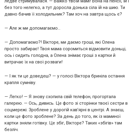
ледве стримувалася. — Важко твоїй мамі! Вона на пенсії, їй і
без того нелегко, а тут доросла донька сіла їй на шию. Ти
давно бачив її холодильник? Там хоч на завтра щось є?
— Але ж ми допомагаємо…
— Допомагаємо?! Вікторе, ми даємо гроші, які Олена
просто забирає! Твоя мама соромиться відмовити доньці,
ось і сидить голодна, а Олена знімає гроші з картки й
витрачає їх на свої розваги!
— І як ти це доведеш? — у голосі Віктора бриніла остання
крапля сумніву.
— Легко! — Я знову схопила свій телефон, прогортала
галерею. — Ось, дивись. Це фото зі сторінки твоєї сестри в
соцмережі. Зроблене у дорогій кав’ярні в центрі. А знаєш,
коли це фото зроблене? За день до того, як із маминої
картки зняли готівку. Це збіг, Вікторе? Таких «збігів» там
безліч.