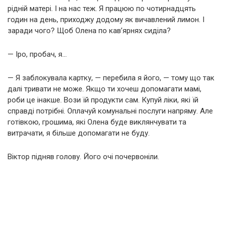
рідній матері. І на нас теж. Я працюю по чотирнадцять
годин на день, приходжу додому як вичавлений лимон. І
заради чого? Щоб Олена по кав’ярнях сиділа?
— Іро, пробач, я…
— Я заблокувала картку, — перебила я його, — тому що так
далі тривати не може. Якщо ти хочеш допомагати мамі,
роби це інакше. Вози їй продукти сам. Купуй ліки, які їй
справді потрібні. Оплачуй комунальні послуги напряму. Але
готівкою, грошима, які Олена буде виклянчувати та
витрачати, я більше допомагати не буду.
Віктор підняв голову. Його очі почервоніли.