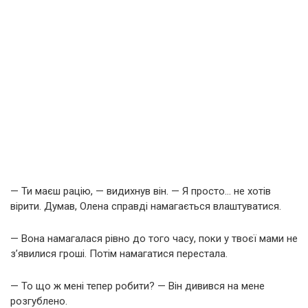
— Ти маєш рацію, — видихнув він. — Я просто… не хотів
вірити. Думав, Олена справді намагається влаштуватися.
— Вона намагалася рівно до того часу, поки у твоєї мами не
з’явилися гроші. Потім намагатися перестала.
— То що ж мені тепер робити? — Він дивився на мене
розгублено.