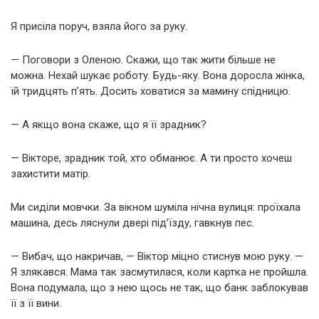
Я присіла поруч, взяла його за руку.
— Поговори з Оленою. Скажи, що так жити більше не
можна. Нехай шукає роботу. Будь-яку. Вона доросла жінка,
їй тридцять п’ять. Досить ховатися за мамину спідницю.
— А якщо вона скаже, що я її зрадник?
— Вікторе, зрадник той, хто обманює. А ти просто хочеш
захистити матір.
Ми сиділи мовчки. За вікном шуміла нічна вулиця: проїхала
машина, десь ляснули двері під’їзду, гавкнув пес.
— Вибач, що накричав, — Віктор міцно стиснув мою руку. —
Я злякався. Мама так засмутилася, коли картка не пройшла.
Вона подумала, що з нею щось не так, що банк заблокував
її з її вини.