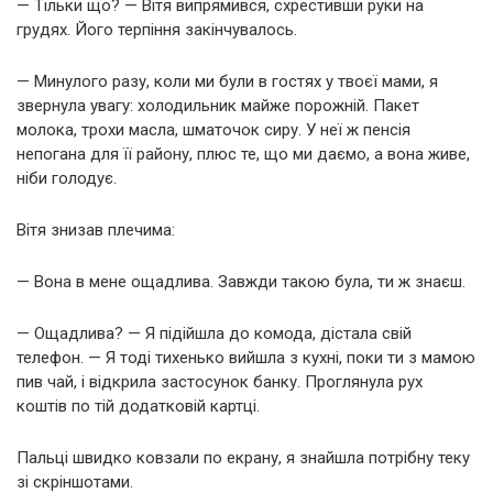
— Тільки що? — Вітя випрямився, схрестивши руки на
грудях. Його терпіння закінчувалось.
— Минулого разу, коли ми були в гостях у твоєї мами, я
звернула увагу: холодильник майже порожній. Пакет
молока, трохи масла, шматочок сиру. У неї ж пенсія
непогана для її району, плюс те, що ми даємо, а вона живе,
ніби голодує.
Вітя знизав плечима:
— Вона в мене ощадлива. Завжди такою була, ти ж знаєш.
— Ощадлива? — Я підійшла до комода, дістала свій
телефон. — Я тоді тихенько вийшла з кухні, поки ти з мамою
пив чай, і відкрила застосунок банку. Проглянула рух
коштів по тій додатковій картці.
Пальці швидко ковзали по екрану, я знайшла потрібну теку
зі скріншотами.