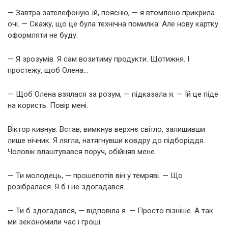
— Завтра зателефоную їй, поясню, — я втомлено прикрила
очі. — Скажу, що це була технічна помилка. Але нову картку
оформляти не буду.
— Я зрозумів. Я сам возитиму продукти. Щотижня. І
простежу, щоб Олена…
— Щоб Олена взялася за розум, — підказала я. — Їй це піде
на користь. Повір мені.
Віктор кивнув. Встав, вимкнув верхнє світло, залишивши
лише нічник. Я лягла, натягнувши ковдру до підборіддя.
Чоловік влаштувався поруч, обійняв мене.
— Ти молодець, — прошепотів він у темряві. — Що
розібралася. Я б і не здогадався.
— Ти б здогадався, — відповіла я. — Просто пізніше. А так
ми зекономили час і гроші.