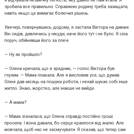
зробила все правильно. Справжню родину треба захищати,
навіть якщо це вимагає болючих рішень.
Увечері, повернувшись додому, я застала Віктора на дивані.
Він сидів, дивлячись у нікуди, наче його тут і не було. Я сіла
поруч, обійнявши його за плечі.
— Ну як пройшло?
— Олена кричала, що я зрадник, — голос Віктора був
глухим. — Мама плакала. Але я висловив усе, що думав.
Олені дав місяць на пошуки роботи, і нехай шукає собі інше
житло. Знаю, жорстко, але інакше не вийде.
— А мама?
— Мама зізналася, що Олена справді постійно гроші
просила. І вона давала, бо серце краялося від жалю. Але
мовчала, щоб нас не засмучувати. Я сказав, що тепер сам