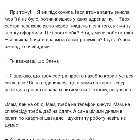
— При тому! — Я аж підскочила, і вся втома вмить зникла,
мов її й не було, розчинившись у хвилі адреналіну. — Твоя
сестра переїхала рівно через тиждень після того, як ми ту
картку оформили! Це просто збіг? Вітя, у мене робота така
— я звикла бачити взаємозв’язки, розумієш? І тут зв’язок
аж надто очевидний.
— Ти вважаєш, що Олена…
— Я вважаю, що твоя сестра просто нахабно користується
ситуацією! Вона подивилася, що в мами на картці тепер
завжди є гроші, і почала їх витягувати. Потроху, регулярно!
«Мам, дай на обід. Мам, треба на телефон кинути. Мам, на
співбесіду треба, дай на одяг». А сама цілими днями в
халаті по квартирі швендяє, і шукати ту роботу навіть не
думає!
— А звідки ти знаєш, що вона не шукає?!