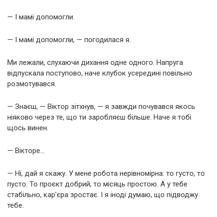
— І мамі допомогли.
— І мамі допомогли, — погодилася я.
Ми лежали, слухаючи дихання одне одного. Напруга
відпускала поступово, наче клубок усередині повільно
розмотувався.
— Знаєш, — Віктор зітхнув, — я завжди почувався якось
ніяково через те, що ти заробляєш більше. Наче я тобі
щось винен.
— Вікторе…
— Ні, дай я скажу. У мене робота нерівномірна: то густо, то
пусто. То проєкт добрий, то місяць простою. А у тебе
стабільно, кар’єра зростає. І я іноді думаю, що підводжу
тебе.