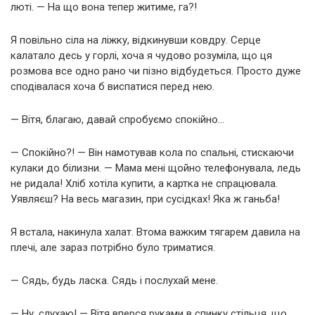
люті. — На що вона тепер житиме, га?!
Я повільно сіла на ліжку, відкинувши ковдру. Серце
калатало десь у горлі, хоча я чудово розуміла, що ця
розмова все одно рано чи пізно відбудеться. Просто дуже
сподівалася хоча б виспатися перед нею.
— Вітя, благаю, давай спробуємо спокійно…
— Спокійно?! — Він намотував кола по спальні, стискаючи
кулаки до білизни. — Мама мені щойно телефонувала, ледь
не ридала! Хліб хотіла купити, а картка не спрацювала.
Уявляєш? На весь магазин, при сусідках! Яка ж ганьба!
Я встала, накинула халат. Втома важким тягарем давила на
плечі, але зараз потрібно було триматися.
— Сядь, будь ласка. Сядь і послухай мене.
— Ну, слухаю! — Вітя вперся руками в спинку стільця, що