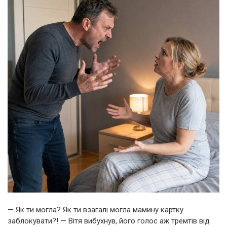
— Як ти могла? Як ти взагалі могла мамину картку
заблокувати?! — Вітя вибухнув, його голос аж тремтів від