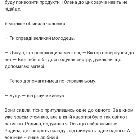
буду привозити продукти, і Олена до цих харчів навіть не
підійде.
Я міцніше обійняла чоловіка.
— Ти справді великий молодець.
— Дякую, що розплющила мені очі, — Віктор повернувся до
неї. — Без тебе я б і досі годував сестру, думаючи, що
допомагаю матері.
— Тепер допомагатимеш по-справжньому.
— Буду, — він рішуче кивнув.
Вони сиділи, тісно притулившись одне до одного. За вікном
уже зовсім стемніло, але в їхній квартирі було так світло і
затишно. Родина, подумала я. Ось що найважливіше.
Родина, де говорять правду і підтримують одне одного. А
все інше – лише дрібниці.