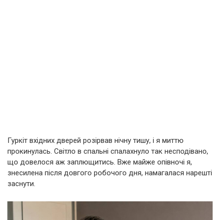
Гуркіт вхідних дверей розірвав нічну тишу, і я миттю
прокинулась. Світло в спальні спалахнуло так несподівано,
що довелося аж заплющитись. Вже майже опівночі я,
знесилена після довгого робочого дня, намагалася нарешті
заснути.