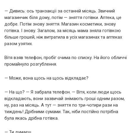
— Дивись: ось транзакції за останній місяць. Звичний
магазинчик біля дому, потім — зняття готівки. Аптека, це
добре. Потім знову зняття. Магазин косметики, знову
готівка. І знову. Загалом, за місяць мама зняла готівкою
більше грошей, ніж витратила в усіх магазинах та аптеках
разом узятих.
Вітя взяв телефон, пробіг очима по списку. На його обличчі
промайнуло розгублення.
— Може, вона щось на щось відкладає?
— На що? — Я забрала телефон. — Вітя, коли люди щось
відкладають, вони зазвичай знімають гроші одним разом,
ну, раз на місяць. А тут — зняття по три-чотири рази на
тиждень! Дрібними сумами. Так, ніби постійно потрібна
була якась дрібна готівка.
— Ти думаєш…