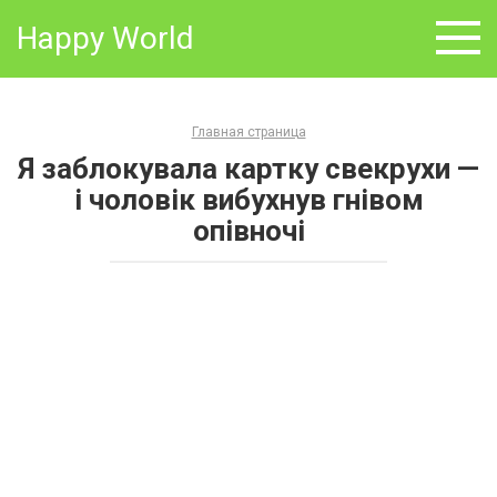
Skip
Happy World
to
content
Главная страница
Я заблокувала картку свекрухи —
і чоловік вибухнув гнівом
опівночі