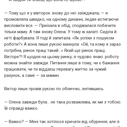
— Тому що я у вівторок знову до неї заїжджала, — я
промовляла швидко, на одному диханні, ледве встигаючи
висловити все. — Приїхала в обід, сподівалася побачити
тільки маму. А там знову Олена. У тому ж халаті. Сиділа й
нігті фарбувала. Я тоді й запитала: «Як успіхи з пошуком
роботи?» А вона лише рукою махнула: «Ой, та кому я зараз
потрібна, ринок праці такий…» Який ще ринок праці,
Вікторе?! Я щодня на цьому ринку, я чудово знаю: роботу
можна знайти завжди. Питання лише в тому, чи є бажання
працювати, чи ти віддаєш перевагу життю за чужий
рахунок, а саме — за мамин.
Віктор лише провів рукою по обличчю, знітившись.
— Олена завжди була… не така розважлива, як ми з тобою.
Їй справді важко.
— Важко? — Мені так хотілося кричати від обурення, але я