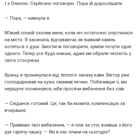
І з Оленою. Серйозно поговорю. Пора їй дорослішати.
— Пора, — кивнула я.
М’який спокій охопив мене, коли ніч остаточно опустилася
на місто. Я засинала, відчуваючи, як важкий камінь
котиться з душі. Змогли ж поговорити, зуміли почути одне
одного. Тепер усе буде інакше, адже ми обрали чесність у
своїх стосунках.
Вранці я прокинулася від теплого запаху кави. Віктор уже
господарював на кухні, смажив яєчню. Побачивши її, він
нерішуче посміхнувся, ніби просячи вибачення без слів.
— Сніданок готовий. Це, так би мовити, компенсація за
вчорашнє.
— Приймаю твої вибачення, — я сіла за стіл, взявши з його
рук гарячу чашку. — Які в нас плани на сьогодні?