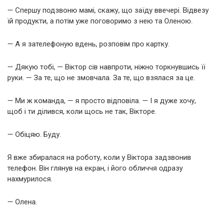
— Спершу подзвоню мамі, скажу, що заїду ввечері. Відвезу
їй продукти, а потім уже поговоримо з нею та Оленою.
— А я зателефоную вдень, розповім про картку.
— Дякую тобі, — Віктор сів навпроти, ніжно торкнувшись її
руки. — За те, що не змовчала. За те, що взялася за це.
— Ми ж команда, — я просто відповіла. — І я дуже хочу,
щоб і ти ділився, коли щось не так, Вікторе.
— Обіцяю. Буду.
Я вже збиралася на роботу, коли у Віктора задзвонив
телефон. Він глянув на екран, і його обличчя одразу
нахмурилося.
— Олена.