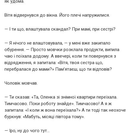
як удома.
Вітя відвернувся до вікна. Його плечі напружилися.
— І ти що, влаштувала скандал? При мамі, при сестрі?
— Я нічого не влаштовувала, — у мені вже закипало
обурення. — Просто мовчки розклала продукти, випила
чаю і поїхала додому. А ввечері, коли ти повернувся з
відрядження, я запитала: «Вітя, твоя сестра що,
перебралася до мами?» Пам’ятаєш, що ти відповів?
Чоловік мовчав.
— Ти сказав: «Та, Оленка зі знімної квартири переїхала.
Тимчасово. Поки роботу знайде». Тимчасово! А я ж
запитала: «І коли ж вона переїхала?» А ти тоді так неохоче
буркнув: «Мабуть, місяці півтора тому».
— Іро, ну до чого тут…