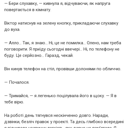
— Бери слухавку, — кивнула я, відчуваючи, як напруга
повертається в кімнату.
Віктор натиснув на зелену кнопку, прикладаючи слухавку
до вуха.
— Алло… Так, я знаю… Ні, це не помилка… Олено, нам треба
поговорити. Я приїду сьогодні ввечері… Ні, по телефону не
буду. Це серйозно… Гаразд, чекай.
Він кинув телефон на стіл, провівши долонями по обличчю.
— Почалося.
— Тримайся, — я легенько поцілувала його в щоку. — Я в
тебе вірю.
На роботі день тягнувся нескінченно довго. Наради,
дзвінки, безліч правок у проекті. Та десь глибоко всередині
я відчувала незвичну легкість, яку давно не пам’ятала. Я