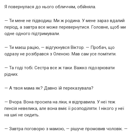
Я повернулася до нього обличчям, обійняла.
— Ти мене не підводиш. Ми ж родина. У мене зараз вдалий
період, а завтра все може перевернутися. Головне, щоб ми
одне одного підтримували.
— Ти маєш рацію, — відгукнувся Віктор. — Пробач, що
одразу не розібрався з Оленою. Мав сам усе помітити.
— Та годі тобі. Сестра все ж таки. Важко підозрювати
рідних.
— А твоя мама як? Давно їй переказувала?
— Вчора. Вона просила на ліки, я відправила. У неї теж
пенсія невелика, але вона вміє її розподіляти. І нікого у неї
на шиї не сидить.
— Завтра поговорю з мамою, — рішуче промовив чоловік. —