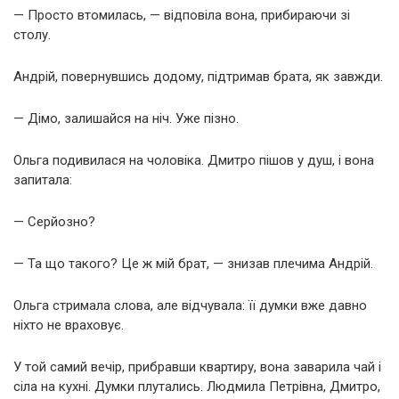
— Просто втомилась, — відповіла вона, прибираючи зі
столу.
Андрій, повернувшись додому, підтримав брата, як завжди.
— Дімо, залишайся на ніч. Уже пізно.
Ольга подивилася на чоловіка. Дмитро пішов у душ, і вона
запитала:
— Серйозно?
— Та що такого? Це ж мій брат, — знизав плечима Андрій.
Ольга стримала слова, але відчувала: її думки вже давно
ніхто не враховує.
У той самий вечір, прибравши квартиру, вона заварила чай і
сіла на кухні. Думки плутались. Людмила Петрівна, Дмитро,