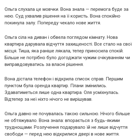
Ольга слухала це мовчки. Вона знала — перемога буде за
нею. Суд ухвалив рішення на її користь. Вона спокійно
покинула залу. Попереду чекало нове життя.
Ольга сіла на диван і обвела поглядом кімнату. Нова
квартира дарувала відчуття захищеності. Все стало на свої
місця. Тиша, яка раніше лякала, тепер приносила спокій.
Більше не потрібно було догоджати чужим очікуванням чи
виправдовуватись за власні рішення.
Вона дістала телефон і відкрила список справ. Першим
пунктом була оренда квартир. Плани змінились.
Здаватиметься лише одна квартира. Оля усміхнулась.
Відтепер за неї ніхто нічого не вирішував.
Ольга давно не почувалась такою сильною. Нічого більше
не обтяжувало. Вона знала: впорається з будь-якими
труднощами. Розлучення подарувало їй не лише відчуття
свободи — перед нею відкрилися двері в нове життя.