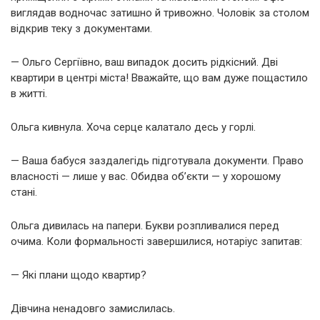
виглядав водночас затишно й тривожно. Чоловік за столом
відкрив теку з документами.
— Ольго Сергіївно, ваш випадок досить рідкісний. Дві
квартири в центрі міста! Вважайте, що вам дуже пощастило
в житті.
Ольга кивнула. Хоча серце калатало десь у горлі.
— Ваша бабуся заздалегідь підготувала документи. Право
власності — лише у вас. Обидва об’єкти — у хорошому
стані.
Ольга дивилась на папери. Букви розпливалися перед
очима. Коли формальності завершилися, нотаріус запитав:
— Які плани щодо квартир?
Дівчина ненадовго замислилась.