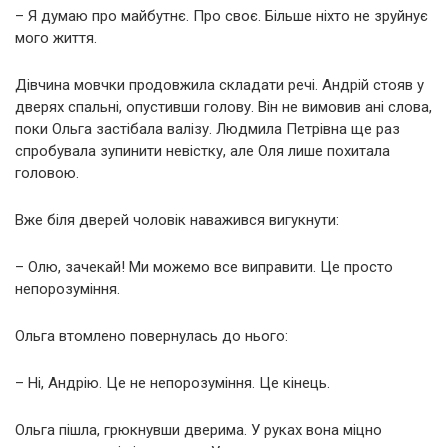
– Я думаю про майбутнє. Про своє. Більше ніхто не зруйнує
мого життя.
Дівчина мовчки продовжила складати речі. Андрій стояв у
дверях спальні, опустивши голову. Він не вимовив ані слова,
поки Ольга застібала валізу. Людмила Петрівна ще раз
спробувала зупинити невістку, але Оля лише похитала
головою.
Вже біля дверей чоловік наважився вигукнути:
– Олю, зачекай! Ми можемо все виправити. Це просто
непорозуміння.
Ольга втомлено повернулась до нього:
– Ні, Андрію. Це не непорозуміння. Це кінець.
Ольга пішла, грюкнувши дверима. У руках вона міцно