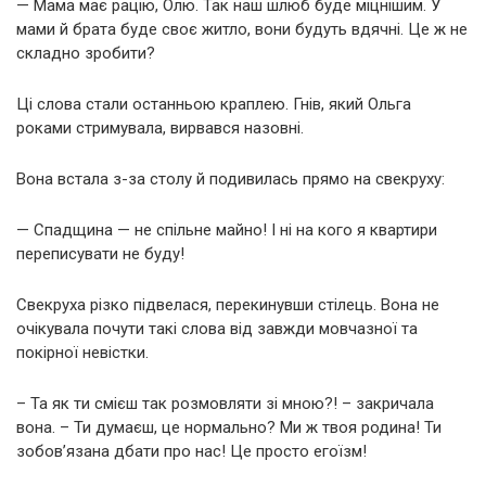
— Мама має рацію, Олю. Так наш шлюб буде міцнішим. У
мами й брата буде своє житло, вони будуть вдячні. Це ж не
складно зробити?
Ці слова стали останньою краплею. Гнів, який Ольга
роками стримувала, вирвався назовні.
Вона встала з-за столу й подивилась прямо на свекруху:
— Спадщина — не спільне майно! І ні на кого я квартири
переписувати не буду!
Свекруха різко підвелася, перекинувши стілець. Вона не
очікувала почути такі слова від завжди мовчазної та
покірної невістки.
– Та як ти смієш так розмовляти зі мною?! – закричала
вона. – Ти думаєш, це нормально? Ми ж твоя родина! Ти
зобов’язана дбати про нас! Це просто егоїзм!