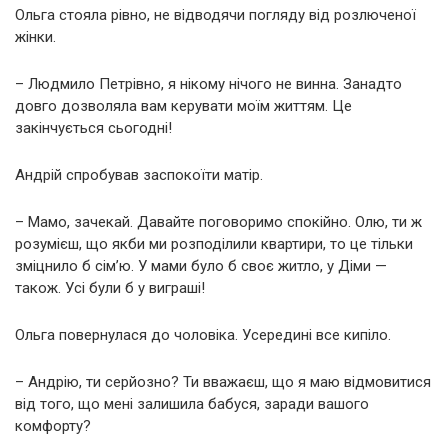
Ольга стояла рівно, не відводячи погляду від розлюченої
жінки.
– Людмило Петрівно, я нікому нічого не винна. Занадто
довго дозволяла вам керувати моїм життям. Це
закінчується сьогодні!
Андрій спробував заспокоїти матір.
– Мамо, зачекай. Давайте поговоримо спокійно. Олю, ти ж
розумієш, що якби ми розподілили квартири, то це тільки
зміцнило б сім’ю. У мами було б своє житло, у Діми —
також. Усі були б у виграші!
Ольга повернулася до чоловіка. Усередині все кипіло.
– Андрію, ти серйозно? Ти вважаєш, що я маю відмовитися
від того, що мені залишила бабуся, заради вашого
комфорту?