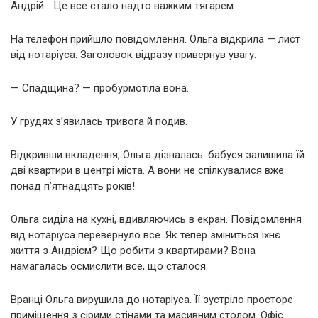
Андрій… Це все стало надто важким тягарем.
На телефон прийшло повідомлення. Ольга відкрила — лист
від нотаріуса. Заголовок відразу привернув увагу.
— Спадщина? — пробурмотіла вона.
У грудях з’явилась тривога й подив.
Відкривши вкладення, Ольга дізналась: бабуся залишила їй
дві квартири в центрі міста. А вони не спілкувалися вже
понад п’ятнадцять років!
Ольга сиділа на кухні, вдивляючись в екран. Повідомлення
від нотаріуса перевернуло все. Як тепер зміниться їхнє
життя з Андрієм? Що робити з квартирами? Вона
намагалась осмислити все, що сталося.
Вранці Ольга вирушила до нотаріуса. Її зустріло просторе
приміщення з сірими стінами та масивним столом. Офіс