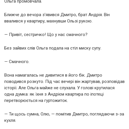
Ольга промовчала.
Ближче до вечора з’явився Дмитро, брат Андрія. Він
ввалився у квартиру, махнувши Ользі рукою.
— Привіт, сестричко! Що у нас смачного?
Без зайвих слів Ольга подала на стіл миску супу.
— Смачного.
Вона намагалась не дивитися в його бік. Дмитро
поводився розкуто. Під час вечері він жартував, розповідав
історії. Але Ольга майже не слухала. У голові крутилася
одна думка: як їхня з Андрієм квартира по іпотеці
перетворюється на гуртожиток.
— Ти щось сумна, Олю, — помітив Дмитро, поглядаючи з-за
кухля.