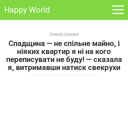
Skip
Happy World
to
content
Главная страница
Спадщина — не спільне майно, і
ніяких квартир я ні на кого
переписувати не буду! — сказала
я, витримавши натиск свекрухи