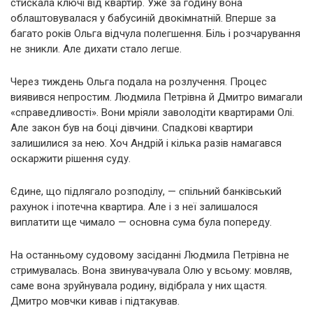
стискала ключі від квартир. Уже за годину вона
облаштовувалася у бабусиній двокімнатній. Вперше за
багато років Ольга відчула полегшення. Біль і розчарування
не зникли. Але дихати стало легше.
Через тиждень Ольга подала на розлучення. Процес
виявився непростим. Людмила Петрівна й Дмитро вимагали
«справедливості». Вони мріяли заволодіти квартирами Олі.
Але закон був на боці дівчини. Спадкові квартири
залишилися за нею. Хоч Андрій і кілька разів намагався
оскаржити рішення суду.
Єдине, що підлягало розподілу, — спільний банківський
рахунок і іпотечна квартира. Але і з неї залишалося
виплатити ще чимало — основна сума була попереду.
На останньому судовому засіданні Людмила Петрівна не
стримувалась. Вона звинувачувала Олю у всьому: мовляв,
саме вона зруйнувала родину, відібрала у них щастя.
Дмитро мовчки кивав і підтакував.