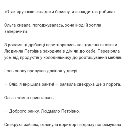
«Отак зручніше складати білизну, я завжди так робила».
Ольга кивала, погоджувалась, хоча іноді й хотіла
заперечити.
З роками ці дрібниці перетворились на щоденні вказівки.
Людмила Петрівна заходила в дім як до себе. Перевіряла
усе: від продуктів у холодильнику до розташування меблів.
І ось знову пролунав дзвінок у двері.
— Олю, я вирішила зайти! — заявила свекруха ще з порога.
Ольга чемно привіталась:
— Доброго ранку, Людмило Петрівно.
Свекруха зайшла, оглянула коридор і відразу попрямувала