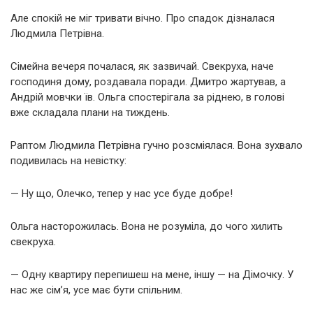
Але спокій не міг тривати вічно. Про спадок дізналася
Людмила Петрівна.
Сімейна вечеря почалася, як зазвичай. Свекруха, наче
господиня дому, роздавала поради. Дмитро жартував, а
Андрій мовчки їв. Ольга спостерігала за ріднею, в голові
вже складала плани на тиждень.
Раптом Людмила Петрівна гучно розсміялася. Вона зухвало
подивилась на невістку:
— Ну що, Олечко, тепер у нас усе буде добре!
Ольга насторожилась. Вона не розуміла, до чого хилить
свекруха.
— Одну квартиру перепишеш на мене, іншу — на Дімочку. У
нас же сім’я, усе має бути спільним.