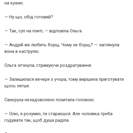
на кухню.
— Ну що, обід готовий?
— Так, суп на плиті, — відповіла Ольга.
— Андрій же любить борщ. Чому не борщ? — заглянула
вона в каструлю.
Ольга зітхнула, стримуючи роздратування.
— Залишилася вечеря з учора, тому вирішила приготувати
щось легше.
Свекруха незадоволено похитала головою:
— Олю, я розумію, ти стараєшся. Але чоловіка треба
годувати так, щоб душа раділа.