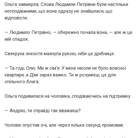
Ольга завмерла. Слова Людмили Петрівни були настільки
несподіваними, що вона одразу не знайшлася, що
відповісти.
— Людмило Петрівно, — обережно почала вона, — але ж це
мій спадок.
Свекруха знехотя махнула рукою, ніби це дрібниця.
— Та годі, Олю. Ми ж сім’я. У мене ніколи не було власної
квартири, а Дімі зараз важко. Ти ж розумієш, це для
спільного блага.
Ольга подивилася на чоловіка, сподіваючись на підтримку.
— Андрію, ти справді так вважаєш?
Чоловік опустив очі, але через кілька секунд промовив: