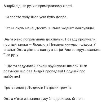
Андрій підняв руки в примирливому жесті.
– Я просто хочу, щоб усім було добре.
– Усім, окрім мене! Досить! Більше жодних маніпуляцій.
Ольга різко попрямувала до спальні. Позаду пролунали
поспішні кроки — Людмила Петрівна кинулася слідом. У
спальні Ольга дістала валізу з шафи. Але свекруха схопила
її за руку.
– Що ти задумала? Хочеш зруйнувати шлюб? Ти ж
розумієш, що без Андрія пропадеш! Подумай про
майбутнє!
Проте голос у Людмили Петрівни тремтів.
Ольга м’яко звільнила руку й подивилась їй в очі.