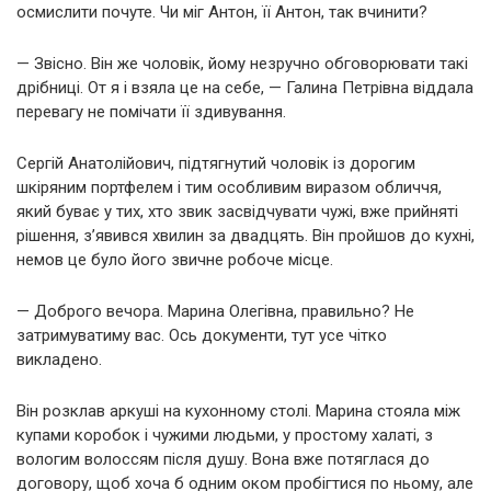
осмислити почуте. Чи міг Антон, її Антон, так вчинити?
— Звісно. Він же чоловік, йому незручно обговорювати такі
дрібниці. От я і взяла це на себе, — Галина Петрівна віддала
перевагу не помічати її здивування.
Сергій Анатолійович, підтягнутий чоловік із дорогим
шкіряним портфелем і тим особливим виразом обличчя,
який буває у тих, хто звик засвідчувати чужі, вже прийняті
рішення, з’явився хвилин за двадцять. Він пройшов до кухні,
немов це було його звичне робоче місце.
— Доброго вечора. Марина Олегівна, правильно? Не
затримуватиму вас. Ось документи, тут усе чітко
викладено.
Він розклав аркуші на кухонному столі. Марина стояла між
купами коробок і чужими людьми, у простому халаті, з
вологим волоссям після душу. Вона вже потяглася до
договору, щоб хоча б одним оком пробігтися по ньому, але