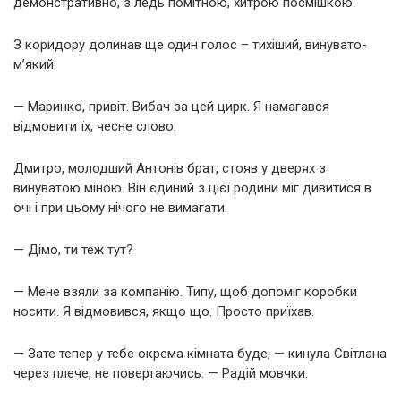
демонстративно, з ледь помітною, хитрою посмішкою.
З коридору долинав ще один голос – тихіший, винувато-
м’який.
— Маринко, привіт. Вибач за цей цирк. Я намагався
відмовити їх, чесне слово.
Дмитро, молодший Антонів брат, стояв у дверях з
винуватою міною. Він єдиний з цієї родини міг дивитися в
очі і при цьому нічого не вимагати.
— Дімо, ти теж тут?
— Мене взяли за компанію. Типу, щоб допоміг коробки
носити. Я відмовився, якщо що. Просто приїхав.
— Зате тепер у тебе окрема кімната буде, — кинула Світлана
через плече, не повертаючись. — Радій мовчки.