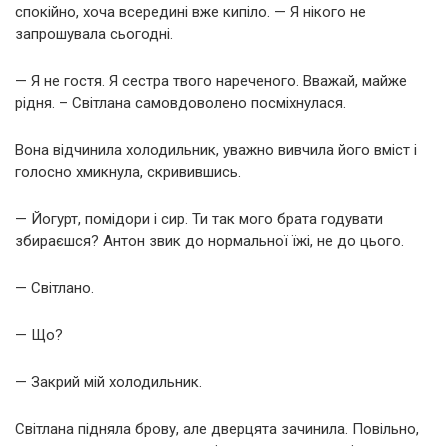
спокійно, хоча всередині вже кипіло. — Я нікого не
запрошувала сьогодні.
— Я не гостя. Я сестра твого нареченого. Вважай, майже
рідня. – Світлана самовдоволено посміхнулася.
Вона відчинила холодильник, уважно вивчила його вміст і
голосно хмикнула, скривившись.
— Йогурт, помідори і сир. Ти так мого брата годувати
збираєшся? Антон звик до нормальної їжі, не до цього.
— Світлано.
— Що?
— Закрий мій холодильник.
Світлана підняла брову, але дверцята зачинила. Повільно,