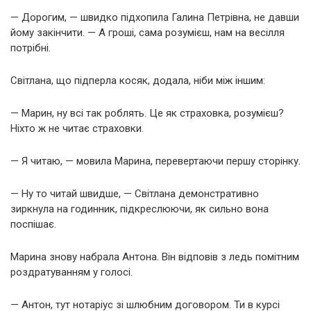
— Дорогим, — швидко підхопила Галина Петрівна, не давши
йому закінчити. — А гроші, сама розумієш, нам на весілля
потрібні.
Світлана, що підперла косяк, додала, ніби між іншим:
— Марин, ну всі так роблять. Це як страховка, розумієш?
Ніхто ж не читає страховки.
— Я читаю, — мовила Марина, перевертаючи першу сторінку.
— Ну то читай швидше, — Світлана демонстративно
зиркнула на годинник, підкреслюючи, як сильно вона
поспішає.
Марина знову набрала Антона. Він відповів з ледь помітним
роздратуванням у голосі.
— Антон, тут нотаріус зі шлюбним договором. Ти в курсі