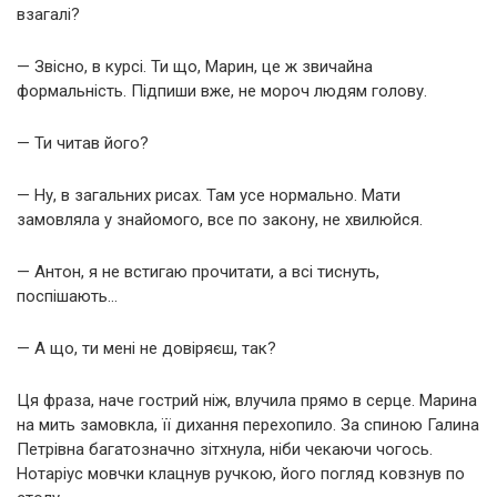
взагалі?
— Звісно, в курсі. Ти що, Марин, це ж звичайна
формальність. Підпиши вже, не мороч людям голову.
— Ти читав його?
— Ну, в загальних рисах. Там усе нормально. Мати
замовляла у знайомого, все по закону, не хвилюйся.
— Антон, я не встигаю прочитати, а всі тиснуть,
поспішають…
— А що, ти мені не довіряєш, так?
Ця фраза, наче гострий ніж, влучила прямо в серце. Марина
на мить замовкла, її дихання перехопило. За спиною Галина
Петрівна багатозначно зітхнула, ніби чекаючи чогось.
Нотаріус мовчки клацнув ручкою, його погляд ковзнув по