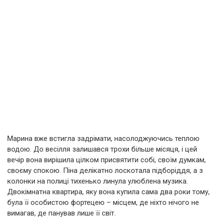
Марина вже встигла задрімати, насолоджуючись теплою
водою. До весілля залишався трохи більше місяця, і цей
вечір вона вирішила цілком присвятити собі, своїм думкам,
своєму спокою. Піна делікатно лоскотала підборіддя, а з
колонки на полиці тихенько линула улюблена музика.
Двокімнатна квартира, яку вона купила сама два роки тому,
була її особистою фортецею – місцем, де ніхто нічого не
вимагав, де панував лише її світ.