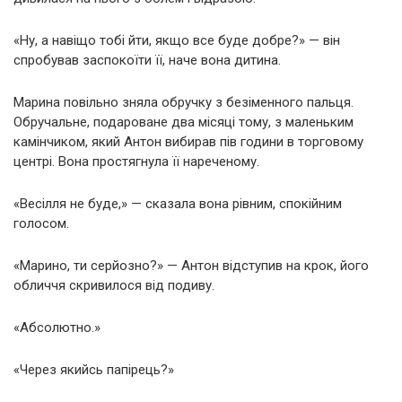
«Ну, а навіщо тобі йти, якщо все буде добре?» — він
спробував заспокоїти її, наче вона дитина.
Марина повільно зняла обручку з безіменного пальця.
Обручальне, подароване два місяці тому, з маленьким
камінчиком, який Антон вибирав пів години в торговому
центрі. Вона простягнула її нареченому.
«Весілля не буде,» — сказала вона рівним, спокійним
голосом.
«Марино, ти серйозно?» — Антон відступив на крок, його
обличчя скривилося від подиву.
«Абсолютно.»
«Через якийсь папірець?»