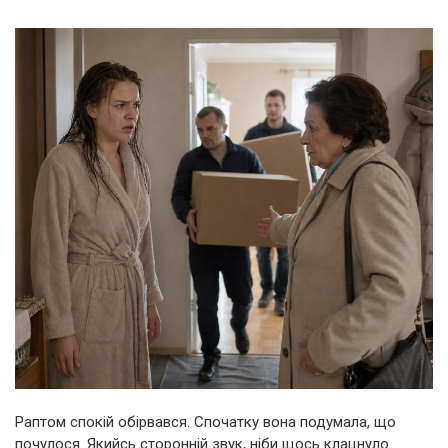
Раптом спокій обірвався. Спочатку вона подумала, що
почулося. Якийсь сторонній звук, ніби щось клацнуло.