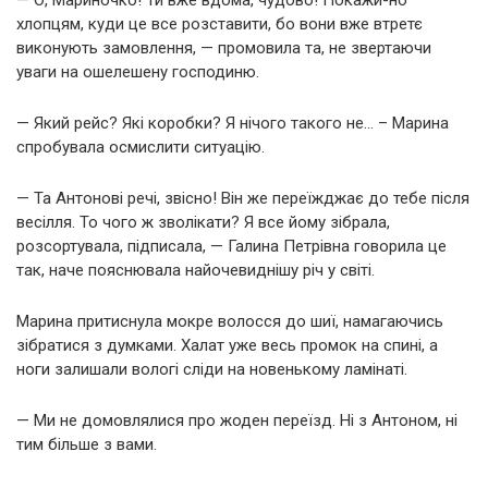
— О, Мариночко! Ти вже вдома, чудово! Покажи-но
хлопцям, куди це все розставити, бо вони вже втретє
виконують замовлення, — промовила та, не звертаючи
уваги на ошелешену господиню.
— Який рейс? Які коробки? Я нічого такого не… – Марина
спробувала осмислити ситуацію.
— Та Антонові речі, звісно! Він же переїжджає до тебе після
весілля. То чого ж зволікати? Я все йому зібрала,
розсортувала, підписала, — Галина Петрівна говорила це
так, наче пояснювала найочевиднішу річ у світі.
Марина притиснула мокре волосся до шиї, намагаючись
зібратися з думками. Халат уже весь промок на спині, а
ноги залишали вологі сліди на новенькому ламінаті.
— Ми не домовлялися про жоден переїзд. Ні з Антоном, ні
тим більше з вами.