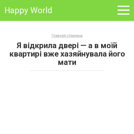
Skip
Happy World
to
content
Главная страница
Я відкрила двері — а в моїй
квартирі вже хазяйнувала його
мати