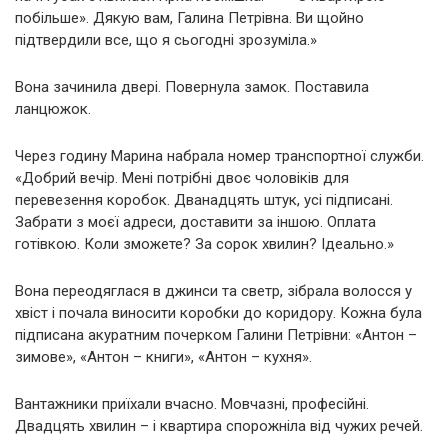
побільше». Дякую вам, Галина Петрівна. Ви щойно
підтвердили все, що я сьогодні зрозуміла.»
Вона зачинила двері. Повернула замок. Поставила
ланцюжок.
Через годину Марина набрала номер транспортної служби.
«Добрий вечір. Мені потрібні двоє чоловіків для
перевезення коробок. Дванадцять штук, усі підписані.
Забрати з моєї адреси, доставити за іншою. Оплата
готівкою. Коли зможете? За сорок хвилин? Ідеально.»
Вона переодяглася в джинси та светр, зібрала волосся у
хвіст і почала виносити коробки до коридору. Кожна була
підписана акуратним почерком Галини Петрівни: «Антон –
зимове», «Антон – книги», «Антон – кухня».
Вантажники приїхали вчасно. Мовчазні, професійні.
Двадцять хвилин – і квартира спорожніла від чужих речей.