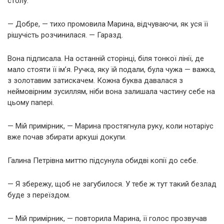
столу.
— Добре, — тихо промовила Марина, відчуваючи, як уся її
рішучість розчинилася. — Гаразд.
Вона підписала. На останній сторінці, біля тонкої лінії, де
мало стояти її ім’я. Ручка, яку їй подали, була чужа — важка,
з золотавим затискачем. Кожна буква давалася з
неймовірним зусиллям, ніби вона залишала частину себе на
цьому папері.
— Мій примірник, — Марина простягнула руку, коли нотаріус
вже почав збирати аркуші докупи.
Галина Петрівна миттю підсунула обидві копії до себе.
— Я збережу, щоб не загубилося. У тебе ж тут такий безлад
буде з переїздом.
— Мій примірник, — повторила Марина, її голос прозвучав