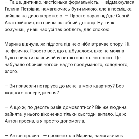
— Та це, дитинко, чистісінька формальність, — відмахнулася
Галина Петрівна, намагаючись бути милою, але її посмішка
вийшла на диво жорсткою. — Просто зараз під’їде Сергій
Анатолійович, він привіз шлюбний договір. Ну, ти ж
розумієш, у наш час усі так роблять, для спокою.
Марина відчула, як підлога під нею ніби втрачає опору. Ні,
не фізично. Просто все, що відбувалося, вже не можна
було списати на звичайну нетактовність чи поспіх. Це
набувало обрисів чогось надто продуманого, холодного,
злого.
— Ви привезли нотаріуса до мене, в мою квартиру? Без
жодного попередження?
— А що ж, по десять разів домовлятися? Він же людина
зайнята, у нього віконечко тільки сьогодні випало. Це ж
Антон просив, а я просто допомогла.
— Антон просив… — прошепотіла Марина, намагаючись