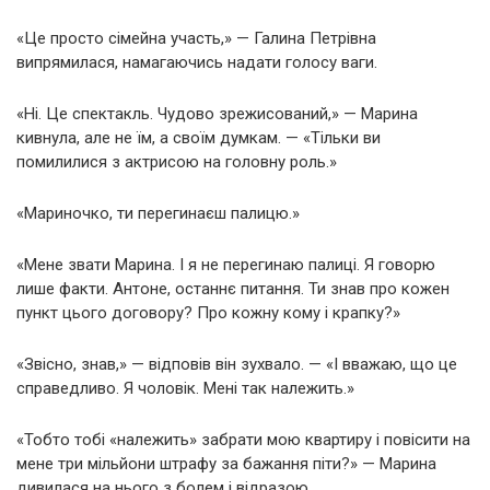
«Це просто сімейна участь,» — Галина Петрівна
випрямилася, намагаючись надати голосу ваги.
«Ні. Це спектакль. Чудово зрежисований,» — Марина
кивнула, але не їм, а своїм думкам. — «Тільки ви
помилилися з актрисою на головну роль.»
«Мариночко, ти перегинаєш палицю.»
«Мене звати Марина. І я не перегинаю палиці. Я говорю
лише факти. Антоне, останнє питання. Ти знав про кожен
пункт цього договору? Про кожну кому і крапку?»
«Звісно, знав,» — відповів він зухвало. — «І вважаю, що це
справедливо. Я чоловік. Мені так належить.»
«Тобто тобі «належить» забрати мою квартиру і повісити на
мене три мільйони штрафу за бажання піти?» — Марина
дивилася на нього з болем і відразою.