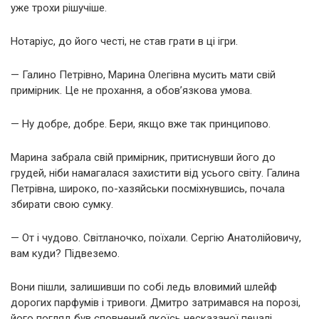
уже трохи рішучіше.
Нотаріус, до його честі, не став грати в ці ігри.
— Галино Петрівно, Марина Олегівна мусить мати свій
примірник. Це не прохання, а обов’язкова умова.
— Ну добре, добре. Бери, якщо вже так принципово.
Марина забрала свій примірник, притиснувши його до
грудей, ніби намагалася захистити від усього світу. Галина
Петрівна, широко, по-хазяйськи посміхнувшись, почала
збирати свою сумку.
— От і чудово. Світланочко, поїхали. Сергію Анатолійовичу,
вам куди? Підвеземо.
Вони пішли, залишивши по собі ледь вловимий шлейф
дорогих парфумів і тривоги. Дмитро затримався на порозі,
його погляд був сповнений якоїсь несказаної печалі.