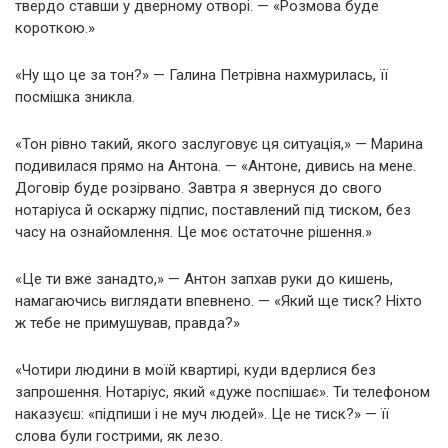
твердо ставши у дверному отворі. — «Розмова буде
короткою.»
«Ну що це за тон?» — Галина Петрівна нахмурилась, її
посмішка зникла.
«Тон рівно такий, якого заслуговує ця ситуація,» — Марина
подивилася прямо на Антона. — «Антоне, дивись на мене.
Договір буде розірвано. Завтра я звернуся до свого
нотаріуса й оскаржу підпис, поставлений під тиском, без
часу на ознайомлення. Це моє остаточне рішення.»
«Це ти вже занадто,» — Антон запхав руки до кишень,
намагаючись виглядати впевнено. — «Який ще тиск? Ніхто
ж тебе не примушував, правда?»
«Чотири людини в моїй квартирі, куди вдерлися без
запрошення. Нотаріус, який «дуже поспішає». Ти телефоном
наказуєш: «підпиши і не муч людей». Це не тиск?» — її
слова були гострими, як лезо.