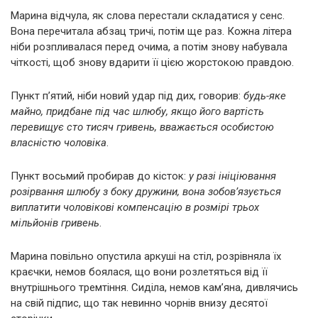
Марина відчула, як слова перестали складатися у сенс.
Вона перечитала абзац тричі, потім ще раз. Кожна літера
ніби розпливалася перед очима, а потім знову набувала
чіткості, щоб знову вдарити її цією жорстокою правдою.
Пункт п’ятий, ніби новий удар під дих, говорив:
будь-яке
майно, придбане під час шлюбу, якщо його вартість
перевищує сто тисяч гривень, вважається особистою
власністю чоловіка
.
Пункт восьмий пробирав до кісток:
у разі ініціювання
розірвання шлюбу з боку дружини, вона зобов’язується
виплатити чоловікові компенсацію в розмірі трьох
мільйонів гривень
.
Марина повільно опустила аркуші на стіл, розрівняла їх
краєчки, немов боялася, що вони розлетяться від її
внутрішнього тремтіння. Сиділа, немов кам’яна, дивлячись
на свій підпис, що так невинно чорнів внизу десятої