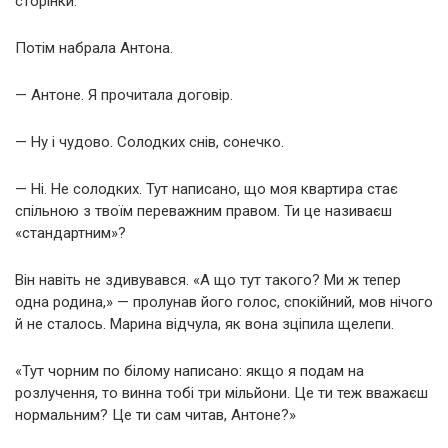
сторінки.
Потім набрала Антона.
— Антоне. Я прочитала договір.
— Ну і чудово. Солодких снів, сонечко.
— Ні. Не солодких. Тут написано, що моя квартира стає
спільною з твоїм переважним правом. Ти це називаєш
«стандартним»?
Він навіть не здивувався. «А що тут такого? Ми ж тепер
одна родина,» — пролунав його голос, спокійний, мов нічого
й не сталось. Марина відчула, як вона зціпила щелепи.
«Тут чорним по білому написано: якщо я подам на
розлучення, то винна тобі три мільйони. Це ти теж вважаєш
нормальним? Це ти сам читав, Антоне?»