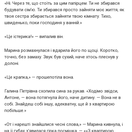
«Ні. Через те, що стоїть за цим папірцем. Ти не збирався
будувати сім’ю. Ти збирався просто зайняти моє життя, як
твоя сестра збирається зайняти твою кімнату. Тихо,
швиденько, поки господиня у ванній.»
«Це істерика!» — випалив він.
Марина розмахнулася і вдарила його по щоці. Коротко,
точно, без замаху. Звук був сухий, наче хтось плеснув у
долоні.
«Це крапка,» — прошепотіла вона.
Галина Петрівна схопила сина за рукав. «Ходімо звідси,
Антоне, — вона потягнула його, наче дитину. — Вона не в
собі. Знайдеш собі іншу, адекватну, ще й з квартирою
побільше.»
«От і нарешті знайшлися чесні слова,» — Марина кивнула, і
на її губах з’явилася гірка посмішка. — ««З квартирою