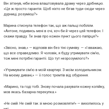
Він зітхнув, ніби вона влаштовувала драму через дрібницю.
«Це ж просто гарантія. Щоб ніхто не бігав туди-сюди через
дурниці, розумієш?»
Марина стиснула телефон так, що аж пальці побіліли.
«Антоне, подивись мені в очі, хоч би й через цей телефон. І
скажи правду. Ти знав про кожен пункт цього папірця?»
«Звісно, знав,» — відповів він без тіні сумніву. — «І вважаю,
що все справедливо. Я чоловік, я буду утримувати сім’ю,
тож мені потрібні гарантії. Що тут незрозумілого?»
«Утримувати сім’ю в моїй квартирі. З моїм холодильником.
На моєму дивані,» — її голос тремтів від обурення.
«Марино, та годі тобі. Знову почала рахувати кожну копійку,
мов якась базарна перекупка.»
«Не смій. Не смій так зі мною розмовляти!» — вихопилось у
неї.