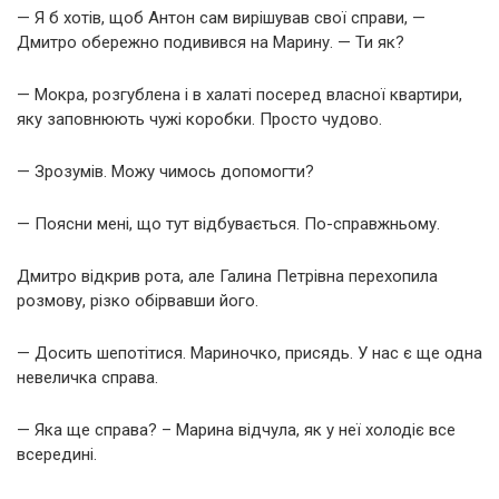
— Я б хотів, щоб Антон сам вирішував свої справи, —
Дмитро обережно подивився на Марину. — Ти як?
— Мокра, розгублена і в халаті посеред власної квартири,
яку заповнюють чужі коробки. Просто чудово.
— Зрозумів. Можу чимось допомогти?
— Поясни мені, що тут відбувається. По-справжньому.
Дмитро відкрив рота, але Галина Петрівна перехопила
розмову, різко обірвавши його.
— Досить шепотітися. Мариночко, присядь. У нас є ще одна
невеличка справа.
— Яка ще справа? – Марина відчула, як у неї холодіє все
всередині.