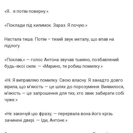
«Я… я потім поверну.»
«Поклади під килимок. Зараз. Я почую.»
Настала тиша. Потім – тихий звук металу, що впав на
підлогу.
«Поклав,» — голос Антона звучав тьмяно, позбавлений
будь-якої сили. — «Марино, ти робиш помилку.»
«Ні. Я виправляю помилку. Свою власну. Я занадто довго
вірила, що м’якість — це шлях до порозуміння. Виявилося,
м’якість — це запрошення для тих, хто звик забирати собі
чуже.»
«Не закінчуй цю фразу, — перервала вона його крізь
зачинені двері. — Іди, Антоне.»