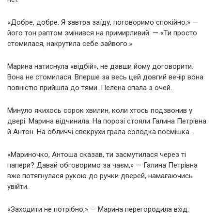
«Добре, добре. Я завтра заїду, поговоримо спокійно,» —
його тон раптом змінився на примирливий. — «Ти просто
стомилася, накрутила себе зайвого.»
Марина натиснула «відбій», не давши йому договорити.
Вона не стомилася. Вперше за весь цей довгий вечір вона
повністю прийшла до тями. Пелена спала з очей.
Минуло якихось сорок хвилин, коли хтось подзвонив у
двері. Марина відчинила. На порозі стояли Галина Петрівна
й Антон. На обличчі свекрухи грала солодка посмішка.
«Мариночко, Антоша сказав, ти засмутилася через ті
папери? Давай обговоримо за чаєм,» — Галина Петрівна
вже потягнулася рукою до ручки дверей, намагаючись
увійти.
«Заходити не потрібно,» — Марина перегородила вхід,