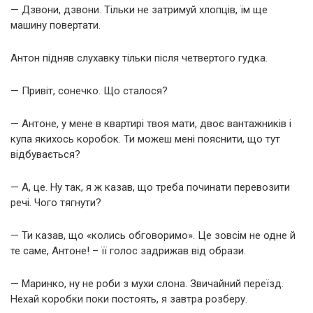
— Дзвони, дзвони. Тільки не затримуй хлопців, їм ще
машину повертати.
Антон підняв слухавку тільки після четвертого гудка.
— Привіт, сонечко. Що сталося?
— Антоне, у мене в квартирі твоя мати, двоє вантажників і
купа якихось коробок. Ти можеш мені пояснити, що тут
відбувається?
— А, це. Ну так, я ж казав, що треба починати перевозити
речі. Чого тягнути?
— Ти казав, що «колись обговоримо». Це зовсім не одне й
те саме, Антоне! – її голос задрижав від образи.
— Маринко, ну не роби з мухи слона. Звичайний переїзд.
Нехай коробки поки постоять, я завтра розберу.