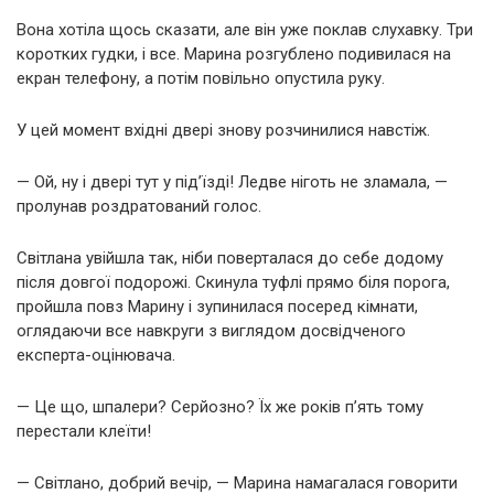
Вона хотіла щось сказати, але він уже поклав слухавку. Три
коротких гудки, і все. Марина розгублено подивилася на
екран телефону, а потім повільно опустила руку.
У цей момент вхідні двері знову розчинилися навстіж.
— Ой, ну і двері тут у під’їзді! Ледве ніготь не зламала, —
пролунав роздратований голос.
Світлана увійшла так, ніби поверталася до себе додому
після довгої подорожі. Скинула туфлі прямо біля порога,
пройшла повз Марину і зупинилася посеред кімнати,
оглядаючи все навкруги з виглядом досвідченого
експерта-оцінювача.
— Це що, шпалери? Серйозно? Їх же років п’ять тому
перестали клеїти!
— Світлано, добрий вечір, — Марина намагалася говорити