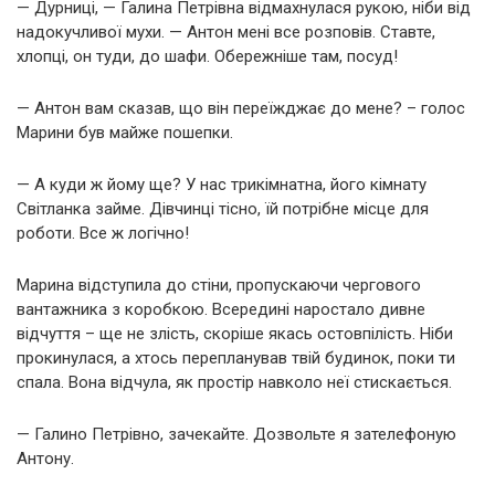
— Дурниці, — Галина Петрівна відмахнулася рукою, ніби від
надокучливої мухи. — Антон мені все розповів. Ставте,
хлопці, он туди, до шафи. Обережніше там, посуд!
— Антон вам сказав, що він переїжджає до мене? – голос
Марини був майже пошепки.
— А куди ж йому ще? У нас трикімнатна, його кімнату
Світланка займе. Дівчинці тісно, їй потрібне місце для
роботи. Все ж логічно!
Марина відступила до стіни, пропускаючи чергового
вантажника з коробкою. Всередині наростало дивне
відчуття – ще не злість, скоріше якась остовпілість. Ніби
прокинулася, а хтось перепланував твій будинок, поки ти
спала. Вона відчула, як простір навколо неї стискається.
— Галино Петрівно, зачекайте. Дозвольте я зателефоную
Антону.