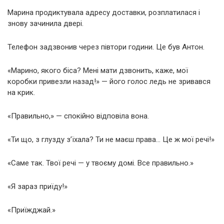
Марина продиктувала адресу доставки, розплатилася і
знову зачинила двері.
Телефон задзвонив через півтори години. Це був Антон.
«Марино, якого біса? Мені мати дзвонить, каже, мої
коробки привезли назад!» — його голос ледь не зривався
на крик.
«Правильно,» — спокійно відповіла вона.
«Ти що, з глузду з’їхала? Ти не маєш права… Це ж мої речі!»
«Саме так. Твої речі — у твоєму домі. Все правильно.»
«Я зараз приїду!»
«Приїжджай.»