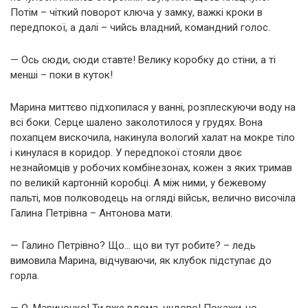
Потім – чіткий поворот ключа у замку, важкі кроки в
передпокої, а далі – чийсь владний, командний голос.
— Ось сюди, сюди ставте! Велику коробку до стіни, а ті
менші – поки в куток!
Марина миттєво підхопилася у ванні, розплескуючи воду на
всі боки. Серце шалено заколотилося у грудях. Вона
похапцем вискочила, накинула вологий халат на мокре тіло
і кинулася в коридор. У передпокої стояли двоє
незнайомців у робочих комбінезонах, кожен з яких тримав
по великій картонній коробці. А між ними, у бежевому
пальті, мов полководець на огляді військ, велично височіла
Галина Петрівна – Антонова мати.
— Галино Петрівно? Що… що ви тут робите? – ледь
вимовила Марина, відчуваючи, як клубок підступає до
горла.