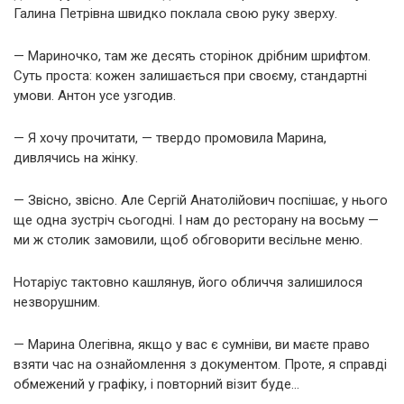
Галина Петрівна швидко поклала свою руку зверху.
— Мариночко, там же десять сторінок дрібним шрифтом.
Суть проста: кожен залишається при своєму, стандартні
умови. Антон усе узгодив.
— Я хочу прочитати, — твердо промовила Марина,
дивлячись на жінку.
— Звісно, звісно. Але Сергій Анатолійович поспішає, у нього
ще одна зустріч сьогодні. І нам до ресторану на восьму —
ми ж столик замовили, щоб обговорити весільне меню.
Нотаріус тактовно кашлянув, його обличчя залишилося
незворушним.
— Марина Олегівна, якщо у вас є сумніви, ви маєте право
взяти час на ознайомлення з документом. Проте, я справді
обмежений у графіку, і повторний візит буде…