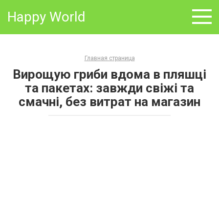
Skip
Happy World
to
content
Главная страница
Вирощую гриби вдома в пляшці
та пакетах: завжди свіжі та
смачні, без витрат на магазин