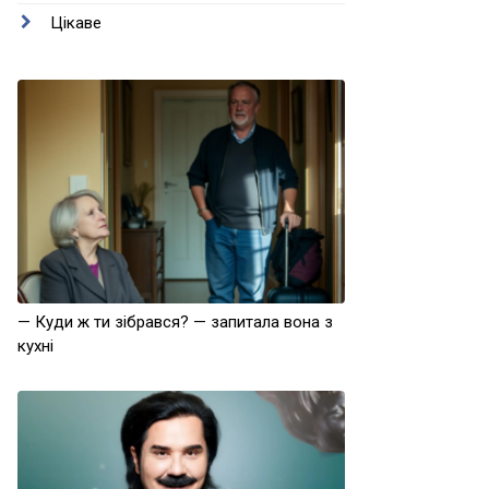
Цікаве
— Куди ж ти зібрався? — запитала вона з
кухні