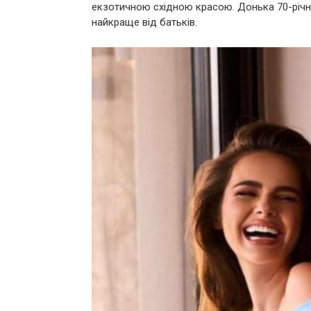
екзотичною східною красою. Донька 70-річн
найкраще від батьків.