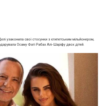
елі узаконила свої стосунки з єгипетським мільйонером,
подарувала Осаму Фаті Рабах Алі-Шаріфу двох дітей.