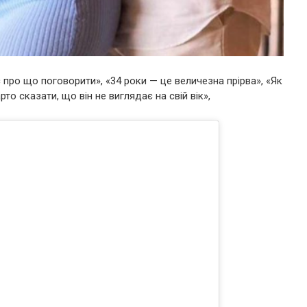
є про що поговорити», «34 роки — це величезна прірва», «Як
о сказати, що він не виглядає на свій вік»,