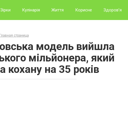
Зірки
Кулінарія
Життя
Корисне
Здоров’я
Главная страница
довська модель вийшла
ького мільйонера, який
а кохану на 35 років