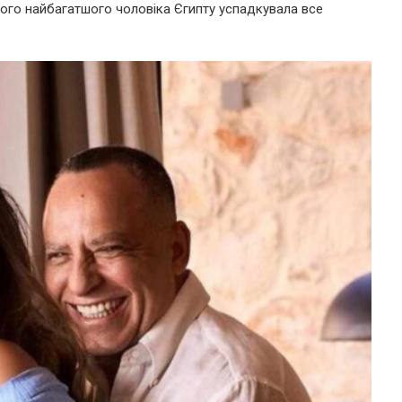
ого найбагатшого чоловіка Єгипту успадкувала все