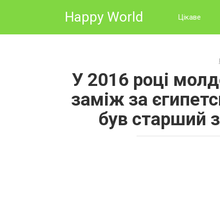
Skip
Happy World
to
Цікаве
content
У 2016 році мол
заміж за єгипетс
був старший з