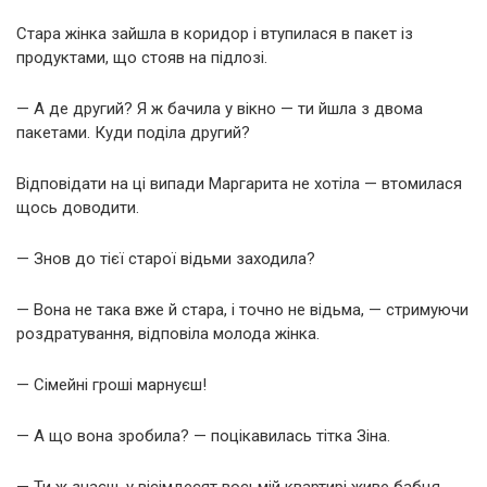
Стара жінка зайшла в коридор і втупилася в пакет із
продуктами, що стояв на підлозі.
— А де другий? Я ж бачила у вікно — ти йшла з двома
пакетами. Куди поділа другий?
Відповідати на ці випади Маргарита не хотіла — втомилася
щось доводити.
— Знов до тієї старої відьми заходила?
— Вона не така вже й стара, і точно не відьма, — стримуючи
роздратування, відповіла молода жінка.
— Сімейні гроші марнуєш!
— А що вона зробила? — поцікавилась тітка Зіна.
— Ти ж знаєш, у вісімдесят восьмій квартирі живе бабця…