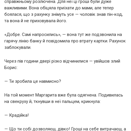
справжньому розлючена. Для неї ці гроші були дуже
важливими. Вона обіцяла приїхати до мами, але тепер
боялася, що з рахунку знімуть усе — чоловік знав пін-код,
та вона й не приховувала його.
«Добре. Самі напросились», — вона тут же подзвонила на
гарячу лінію банку й повідомила про втрату картки. Рахунок
заблокували.
Через пів години двері різко відчинилися — увійшов злий
Борис:
— Ти зробила це навмисно?
На той момент Маргарита вже була одягнена. Подивилась
на свекруху й, ткнувши в неї пальцем, крикнула:
— Крадійка!
— Що ти собі дозволяєш, дівко! Гроші на себе витрачаєш, а