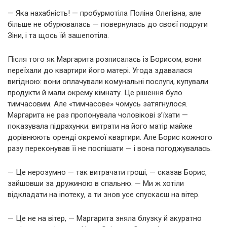
— Яка нахабність! — пробурмотіла Поліна Олегівна, але
більше не обурювалась — повернулась до своєї подруги
Зіни, і та щось їй зашепотіла.
Після того як Маргарита розписалась із Борисом, вони
переїхали до квартири його матері. Угода здавалася
вигідною: вони оплачували комунальні послуги, купували
продукти й мали окрему кімнату. Це рішення було
тимчасовим. Але «тимчасове» чомусь затягнулося.
Маргарита не раз пропонувала чоловікові з’їхати —
показувала підрахунки: витрати на його матір майже
дорівнюють оренді окремої квартири. Але Борис кожного
разу переконував її не поспішати — і вона погоджувалась.
— Це нерозумно — так витрачати гроші, — сказав Борис,
зайшовши за дружиною в спальню. — Ми ж хотіли
відкладати на іпотеку, а ти знов усе спускаєш на вітер.
— Це не на вітер, — Маргарита зняла блузку й акуратно