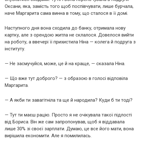
Оксани, яка, замість того щоб поспівчувати, лише бурчала,
наче Маргарита сама винна в тому, що сталося в її домі.
Наступного дня вона сходила до банку, отримала нову
картку, але з орендою житла не склалося. Довелося вийти
на роботу, а ввечері її прихистила Ніна — колега й подруга з
інституту.
— Не засмучуйся, може, це й на краще, — сказала Ніна.
— Що вже тут доброго? — з образою в голосі відповіла
Маргарита.
— А якби ти завагітніла та ще й народила? Куди б ти тоді?
— Тут ти маєш рацію. Просто я не очікувала такої підлості
від Бориса. Він же сам запропонував, щоб я віддавала
лише 30% зі своєї зарплати. Думаю, це все його мати, вона
вирішила економити. Але я помилилась.