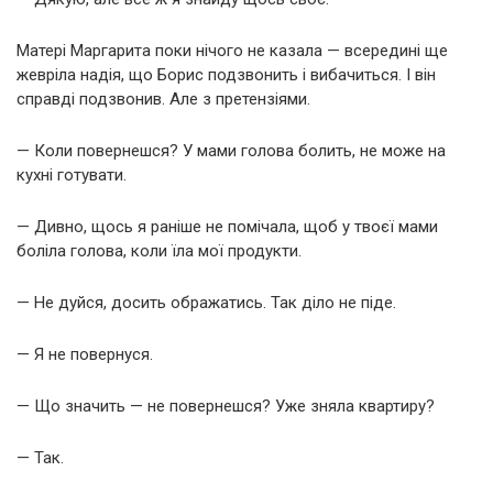
Матері Маргарита поки нічого не казала — всередині ще
жевріла надія, що Борис подзвонить і вибачиться. І він
справді подзвонив. Але з претензіями.
— Коли повернешся? У мами голова болить, не може на
кухні готувати.
— Дивно, щось я раніше не помічала, щоб у твоєї мами
боліла голова, коли їла мої продукти.
— Не дуйся, досить ображатись. Так діло не піде.
— Я не повернуся.
— Що значить — не повернешся? Уже зняла квартиру?
— Так.