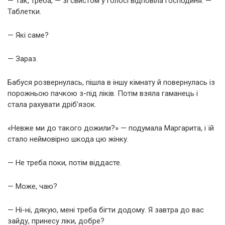
— Так, треба, — зі свистом у голосі відповіла господиня. —
Таблетки.
— Які саме?
— Зараз.
Бабуся розвернулась, пішла в іншу кімнату й повернулась із
порожньою пачкою з-під ліків. Потім взяла гаманець і
стала рахувати дріб’язок.
«Невже ми до такого дожили?» — подумала Маргарита, і їй
стало неймовірно шкода цю жінку.
— Не треба поки, потім віддасте.
— Може, чаю?
— Ні-ні, дякую, мені треба бігти додому. Я завтра до вас
зайду, принесу ліки, добре?