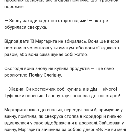
порожніє.
— Знову заходила до тієї старої відьми! — вкотре
обурилася свекруха.
Відповідати їй Маргарита не збиралась. Вона ще вчора
поставила чоловікові ультиматум: або вони з’їжджають
разом, або вона сама шукає собі житло.
Сьогодні вона знову не купила продуктів — і це явно
розлютило Поліну Олегівну.
— Жадна! Он костюмчик собі купила, а в дім — нічого!
Туфельки новенькі! І знову харчі понесла до тієї старої!
Маргарита пішла до спальні, переодяглася й, прямуючи у
ванну, помітила, як свекруха стояла в коридорі й пильно
вдивлялася у своє відображення в дзеркалі. Зайшовши у
ванну, Маргарита зачинила за собою двері. «Як же ви мені