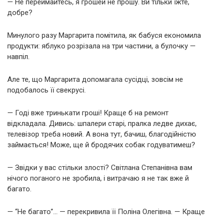
— Не переймайтесь, я грошей не прошу. Ви тільки їжте,
добре?
Минулого разу Маргарита помітила, як бабуся економила
продукти: яблуко розрізала на три частини, а булочку —
навпіл.
Але те, що Маргарита допомагала сусідці, зовсім не
подобалось її свекрусі.
— Годі вже тринькати гроші! Краще б на ремонт
відкладала. Дивись: шпалери старі, пралка ледве дихає,
телевізор треба новий. А вона тут, бачиш, благодійністю
займається! Може, ще й бродячих собак годуватимеш?
— Звідки у вас стільки злості? Світлана Степанівна вам
нічого поганого не зробила, і витрачаю я не так вже й
багато.
— “Не багато”… — перекривила її Поліна Олегівна. — Краще