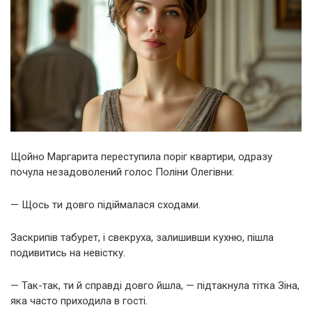
Щойно Маргарита переступила поріг квартири, одразу
почула незадоволений голос Поліни Олегівни:
— Щось ти довго підіймалася сходами.
Заскрипів табурет, і свекруха, залишивши кухню, пішла
подивитись на невістку.
— Так-так, ти й справді довго йшла, — підтакнула тітка Зіна,
яка часто приходила в гості.