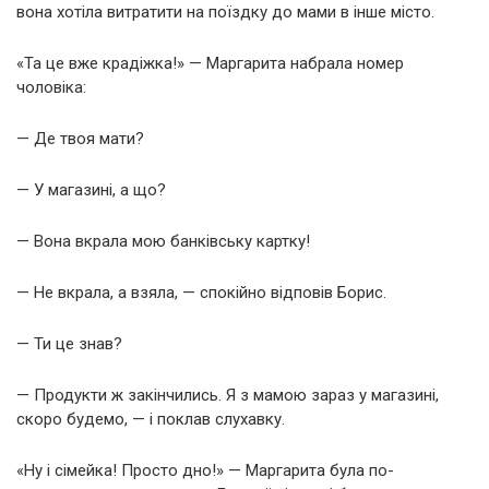
вона хотіла витратити на поїздку до мами в інше місто.
«Та це вже крадіжка!» — Маргарита набрала номер
чоловіка:
— Де твоя мати?
— У магазині, а що?
— Вона вкрала мою банківську картку!
— Не вкрала, а взяла, — спокійно відповів Борис.
— Ти це знав?
— Продукти ж закінчились. Я з мамою зараз у магазині,
скоро будемо, — і поклав слухавку.
«Ну і сімейка! Просто дно!» — Маргарита була по-