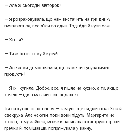
— Але ж сьогодні вівторок!
— Я розраховувала, що нам вистачить на три дні. А
виявляється, все з’їли за один. Тоді йди й купи сам.
— Хто, я?
— Ти ж їх і їв, тому й купуй.
— Але ж ми домовлялися, що саме ти купуватимеш
продукти!
— Я їх і купила. Добре, все, я пішла на кухню, а ти, якщо
хочеш — іди в магазин, він недалеко.
Іти на кухню не хотілося — там усе ще сиділи тітка Зіна й
свекруха. Але чекати, поки вони підуть, Маргарита не
хотіла, тому зайшла, мовчки насипала в каструлю трохи
гречки й, помішавши, попрямувала у ванну.