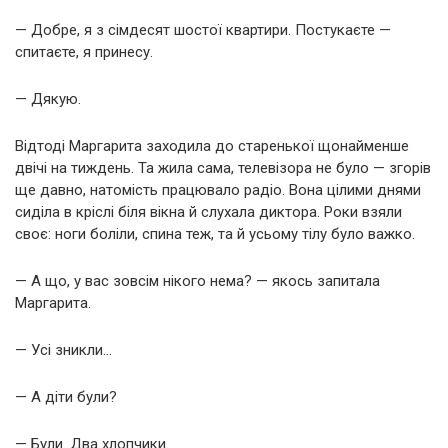
— Добре, я з сімдесят шостої квартири. Постукаєте —
спитаєте, я принесу.
— Дякую.
Відтоді Маргарита заходила до старенької щонайменше
двічі на тиждень. Та жила сама, телевізора не було — згорів
ще давно, натомість працювало радіо. Вона цілими днями
сиділа в кріслі біля вікна й слухала диктора. Роки взяли
своє: ноги боліли, спина теж, та й усьому тілу було важко.
— А що, у вас зовсім нікого нема? — якось запитала
Маргарита.
— Усі зникли…
— А діти були?
— Були. Два хлопчики.