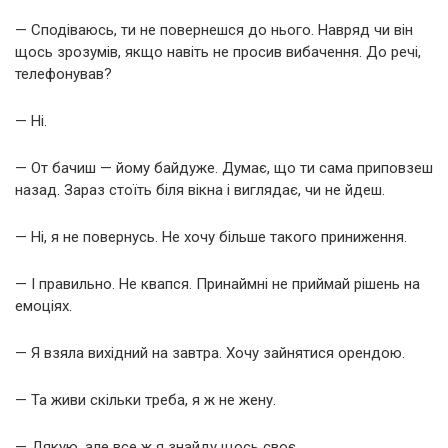
— Сподіваюсь, ти не повернешся до нього. Навряд чи він
щось зрозумів, якщо навіть не просив вибачення. До речі,
телефонував?
— Ні.
— От бачиш — йому байдуже. Думає, що ти сама приповзеш
назад. Зараз стоїть біля вікна і виглядає, чи не йдеш.
— Ні, я не повернусь. Не хочу більше такого приниження.
— І правильно. Не квапся. Принаймні не приймай рішень на
емоціях.
— Я взяла вихідний на завтра. Хочу зайнятися орендою.
— Та живи скільки треба, я ж не жену.
— Дякую, але все ж я знайду щось своє.