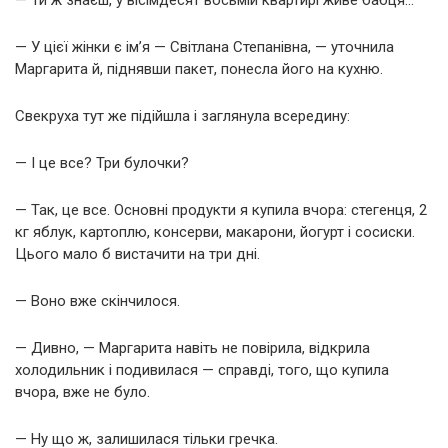
— У цієї жінки є ім’я — Світлана Степанівна, — уточнила
Маргарита й, піднявши пакет, понесла його на кухню.
Свекруха тут же підійшла і заглянула всередину:
— І це все? Три булочки?
— Так, це все. Основні продукти я купила вчора: стегенця, 2
кг яблук, картоплю, консерви, макарони, йогурт і сосиски.
Цього мало б вистачити на три дні.
— Воно вже скінчилося.
— Дивно, — Маргарита навіть не повірила, відкрила
холодильник і подивилася — справді, того, що купила
вчора, вже не було.
— Ну що ж, залишилася тільки гречка.