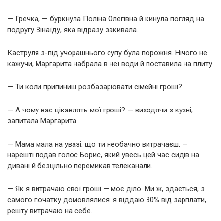
— Гречка, — буркнула Поліна Олегівна й кинула погляд на
подругу Зінаїду, яка відразу закивала.
Каструля з-під учорашнього супу була порожня. Нічого не
кажучи, Маргарита набрала в неї води й поставила на плиту.
— Ти коли припиниш розбазарювати сімейні гроші?
— А чому вас цікавлять мої гроші? — виходячи з кухні,
запитала Маргарита.
— Мама мала на увазі, що ти необачно витрачаєш, —
нарешті подав голос Борис, який увесь цей час сидів на
дивані й безцільно перемикав телеканали.
— Як я витрачаю свої гроші — моє діло. Ми ж, здається, з
самого початку домовлялися: я віддаю 30% від зарплати,
решту витрачаю на себе.