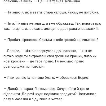
повісила на вішак. — Це — Світлана Степанівна.
— Та знаю я, як її звати, стара калоша, нікому не потрібна.
— Ти ж її навіть не знаєш, а вже ображаєш. Так, вона стара,
так, негарна, живе сама, але це не дає права зневажати її.
— Пробач, зірвалося. Скільки в тебе грошей залишилось?
— Борисе, — жінка повернулася до чоловіка, — я ж не
питаю, куди ти витрачаєш свої гроші: на іграшки, пиво чи
нові кросівки — це твоє право. І я теж маю право
розпоряджатися своїми.
— Я витрачаю їх на наше благо, — образився Борис.
— Давай не зараз. Я втомилася. Хочу поїсти й трохи
відпочити. До речі, куди поділися продукти? Наступного
разу в магазин я піду лише в четвер.