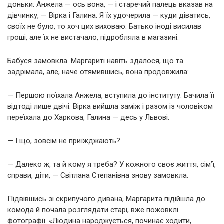
доньки: Анжела — ось вона, — і старечий палець вказав на
дівчинку, — Вірка і Галина. Я їх удочерила — куди діватись,
своїх не було, то хоч цих виховаю. Батько іноді висилав
гроші, але їх не вистачало, підробляла в магазині.
Бабуся замовкла. Маргариті навіть здалося, що та
задрімала, але, наче отямившись, вона продовжила:
— Першою поїхала Анжела, вступила до інституту. Бачила її
відтоді лише двічі. Вірка вийшла заміж і разом із чоловіком
переїхала до Харкова, Галина — десь у Львові.
— І що, зовсім не приїжджають?
— Далеко ж, та й кому я треба? У кожного своє життя, сім’ї,
справи, діти, — Світлана Степанівна знову замовкла.
Підвівшись зі скрипучого дивана, Маргарита підійшла до
комода й почала розглядати старі, вже пожовклі
фотографії. «Людина народжується, починає ходити,