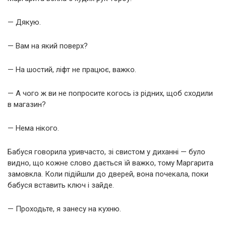
— Дякую.
— Вам на який поверх?
— На шостий, ліфт не працює, важко.
— А чого ж ви не попросите когось із рідних, щоб сходили
в магазин?
— Нема нікого.
Бабуся говорила уривчасто, зі свистом у диханні — було
видно, що кожне слово дається їй важко, тому Маргарита
замовкла. Коли підійшли до дверей, вона почекала, поки
бабуся вставить ключ і зайде.
— Проходьте, я занесу на кухню.