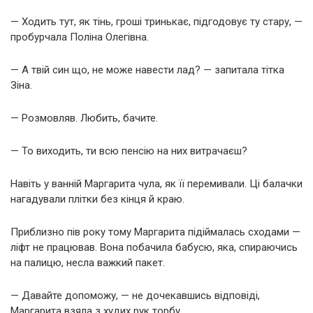
— Ходить тут, як тінь, гроші тринькає, підгодовує ту стару, —
пробурчала Поліна Олегівна.
— А твій син що, не може навести лад? — запитала тітка
Зіна.
— Розмовляв. Любить, бачите.
— То виходить, ти всю пенсію на них витрачаєш?
Навіть у ванній Маргарита чула, як її перемивали. Ці балачки
нагадували плітки без кінця й краю.
Приблизно пів року тому Маргарита підіймалась сходами —
ліфт не працював. Вона побачила бабусю, яка, спираючись
на палицю, несла важкий пакет.
— Давайте допоможу, — не дочекавшись відповіді,
Маргарита взяла з худих рук торбу.