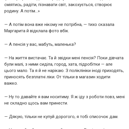
сміятись, радіти, пізнавати світ, закохується, створює
родину. А потім…»
— А потім вона вже нікому не потрібна, — тихо сказала
Маргарита й відклала фото вбік.
— А пенсія у вас, мабуть, маленька?
— На життя вистачає. Та й звідки мені пенсія? Поки дівчата
були малі, з ними сиділа, город, хата, підробітки — але
цього мало. Та я й не нарікаю. З поліклініки іноді приходять,
приносять безплатні ліки. От тільки в магазин ходити
важко.
— Ну то давайте я вам носитиму. Я ж іду з роботи повз, мені
не складно щось вам принести.
— Дякую, тільки не купуй дорогого, я тобі списочок дам.