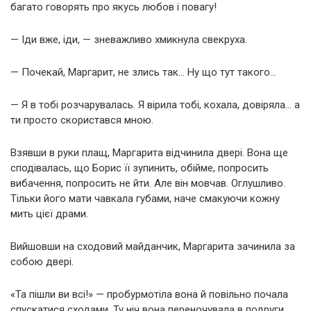
багато говорять про якусь любов і повагу!
— Іди вже, іди, — зневажливо хмикнула свекруха.
— Почекай, Маргарит, не злись так… Ну що тут такого…
— Я в тобі розчарувалась. Я вірила тобі, кохала, довіряла… а
ти просто скористався мною.
Взявши в руки плащ, Маргарита відчинила двері. Вона ще
сподівалась, що Борис її зупинить, обійме, попросить
вибачення, попросить не йти. Але він мовчав. Оглушливо.
Тільки його мати чавкала губами, наче смакуючи кожну
мить цієї драми.
Вийшовши на сходовий майданчик, Маргарита зачинила за
собою двері.
«Та пішли ви всі!» — пробурмотіла вона й повільно почала
спускатися сходами. Ту ніч вона переночувала в подруги