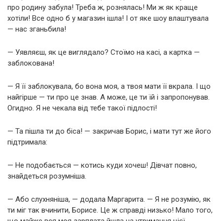
про родину забула! Треба ж, рознялась! Ми ж як краще
хотіли! Все одно б у магазин ішла! І от яке шоу влаштувала
— нас зганьбила!
— Уявляєш, як це виглядало? Стоїмо на касі, а картка —
заблокована!
— Я її заблокувала, бо вона моя, а твоя мати її вкрала. І що
найгірше — ти про це знав. А може, це ти їй і запропонував.
Огидно. Я не чекала від тебе такої підлості!
— Та пішла ти до біса! — закричав Борис, і мати тут же його
підтримала:
— Не подобається — котись куди хочеш! Дівчат повно,
знайдеться розумніша.
— Або слухняніша, — додала Маргарита. — Я не розумію, як
ти міг так вчинити, Борисе. Це ж справді низько! Мало того,
що майже вся моя зарплата йшла на утримання цієї