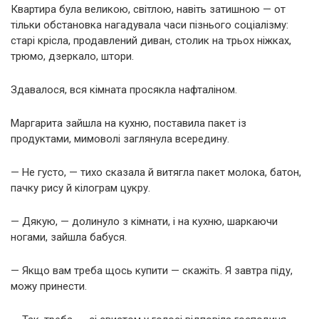
Квартира була великою, світлою, навіть затишною — от
тільки обстановка нагадувала часи пізнього соціалізму:
старі крісла, продавлений диван, столик на трьох ніжках,
трюмо, дзеркало, штори.
Здавалося, вся кімната просякла нафталіном.
Маргарита зайшла на кухню, поставила пакет із
продуктами, мимоволі заглянула всередину.
— Не густо, — тихо сказала й витягла пакет молока, батон,
пачку рису й кілограм цукру.
— Дякую, — долинуло з кімнати, і на кухню, шаркаючи
ногами, зайшла бабуся.
— Якщо вам треба щось купити — скажіть. Я завтра піду,
можу принести.