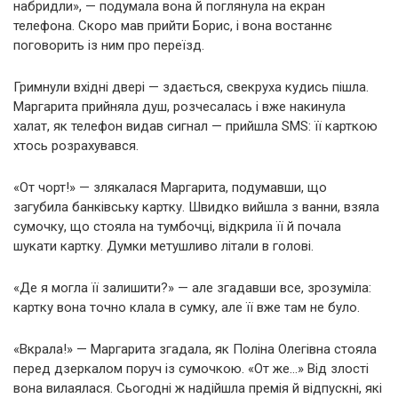
набридли», — подумала вона й поглянула на екран
телефона. Скоро мав прийти Борис, і вона востаннє
поговорить із ним про переїзд.
Гримнули вхідні двері — здається, свекруха кудись пішла.
Маргарита прийняла душ, розчесалась і вже накинула
халат, як телефон видав сигнал — прийшла SMS: її карткою
хтось розрахувався.
«От чорт!» — злякалася Маргарита, подумавши, що
загубила банківську картку. Швидко вийшла з ванни, взяла
сумочку, що стояла на тумбочці, відкрила її й почала
шукати картку. Думки метушливо літали в голові.
«Де я могла її залишити?» — але згадавши все, зрозуміла:
картку вона точно клала в сумку, але її вже там не було.
«Вкрала!» — Маргарита згадала, як Поліна Олегівна стояла
перед дзеркалом поруч із сумочкою. «От же…» Від злості
вона вилаялася. Сьогодні ж надійшла премія й відпускні, які