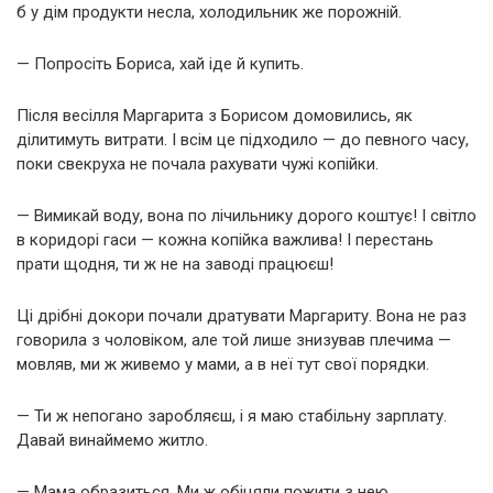
б у дім продукти несла, холодильник же порожній.
— Попросіть Бориса, хай іде й купить.
Після весілля Маргарита з Борисом домовились, як
ділитимуть витрати. І всім це підходило — до певного часу,
поки свекруха не почала рахувати чужі копійки.
— Вимикай воду, вона по лічильнику дорого коштує! І світло
в коридорі гаси — кожна копійка важлива! І перестань
прати щодня, ти ж не на заводі працюєш!
Ці дрібні докори почали дратувати Маргариту. Вона не раз
говорила з чоловіком, але той лише знизував плечима —
мовляв, ми ж живемо у мами, а в неї тут свої порядки.
— Ти ж непогано заробляєш, і я маю стабільну зарплату.
Давай винаймемо житло.
— Мама образиться. Ми ж обіцяли пожити з нею.