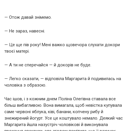
— Отож давай знімемо.
— Не зараз, навесні.
— Це ще пів року! Мені важко щовечора слухати докори
твоєї матері.
— А ти не сперечайся — й докорів не буде.
— Легко сказати, — відповіла Маргарита й подивилась на
чоловіка з образою.
Час ішов, і з кожним днем Поліна Олегівна ставала все
більш вибагливою. Вона вимагала, щоб невістка купувала
саме червоні яблука, ківі, банани, копчену рибу й
знежирений йогурт. Усе це коштувало немало. Деякий час
Маргарита йшла назустріч чоловікові й виконувала
прохання свекрухи, але згодом помітила, що її рахунок