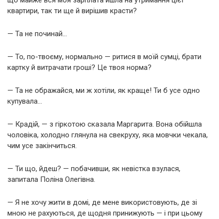
квартири, так ти ще й вирішив красти?
— Та не починай…
— То, по-твоєму, нормально — ритися в моїй сумці, брати
картку й витрачати гроші? Це твоя норма?
— Та не ображайся, ми ж хотіли, як краще! Ти б усе одно
купувала…
— Крадій, — з гіркотою сказала Маргарита. Вона обійшла
чоловіка, холодно глянула на свекруху, яка мовчки чекала,
чим усе закінчиться.
— Ти що, йдеш? — побачивши, як невістка взулася,
запитала Поліна Олегівна.
— Я не хочу жити в домі, де мене використовують, де зі
мною не рахуються, де щодня принижують — і при цьому