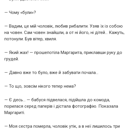
— Чому «були»?
— Вадим, це мій чоловік, любив рибалити. Узяв їх із собою
на човен. Сам човен знайшли, а от ні його, ні дітей… Кажуть,
потонули. Був вітер, хвиля.
— Який жах! — прошепотіла Маргарита, приклавши руку до
грудей.
— Давно вже то було, вже й забувати почала…
— То що, зовсім нікого тепер нема?
— Є десь… — бабуся підвелася, підійшла до комода,
порилася серед паперів і дістала фотографію. Показала
Маргариті.
— Моя сестра померла, чоловік утік, а в неї лишилось три