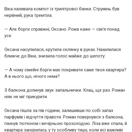
Віка наливала компот із трилітрової банки. Струмінь був
нерівний, рука тремтіла.
— Але борги справжні, Оксано. Рома каже — сім’я понад
усе.
Оксана насупилася, крутила склянку в руках. Нахилилася
ближче до Віки, знизила голос майже до шепоту:
— А чому сімейні борги має покривати саме твоя квартира?
А в нього що, нічого нема?
З балкона долинув звук запальнички. Клац, ще раз. Роман
ніяк не міг прикурити.
Оксана пішла за пів години, залишивши по собі запах
парфумів і відчуття правоти. Роман повернувся з балкона,
пахнув тютюном і вечірньою прохолодою. Ліза вже спала, й
квартира занурилась у ту особливу тишу, коли всі важливі