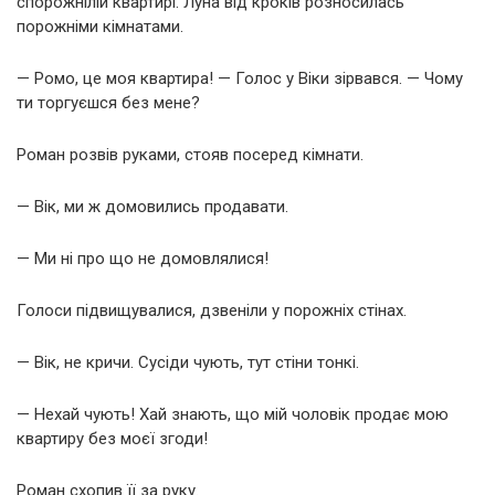
спорожнілій квартирі. Луна від кроків розносилась
порожніми кімнатами.
— Ромо, це моя квартира! — Голос у Віки зірвався. — Чому
ти торгуєшся без мене?
Роман розвів руками, стояв посеред кімнати.
— Вік, ми ж домовились продавати.
— Ми ні про що не домовлялися!
Голоси підвищувалися, дзвеніли у порожніх стінах.
— Вік, не кричи. Сусіди чують, тут стіни тонкі.
— Нехай чують! Хай знають, що мій чоловік продає мою
квартиру без моєї згоди!
Роман схопив її за руку.