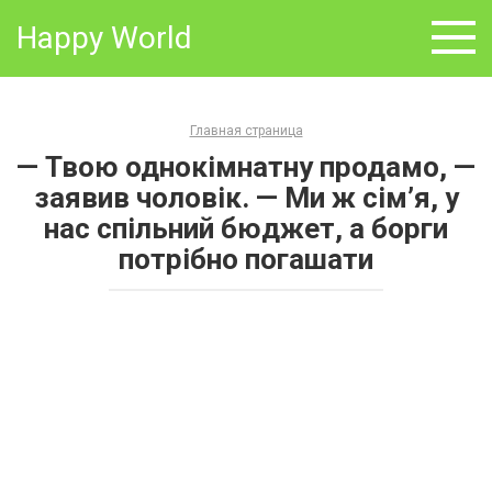
Skip
Happy World
to
content
Главная страница
— Твою однокімнатну продамо, —
заявив чоловік. — Ми ж сім’я, у
нас спільний бюджет, а борги
потрібно погашати