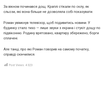
За вікном починався дощ. Краплі стікали по склу, як
сльози, які вона більше не дозволяла собі показувати.
Роман увімкнув телевізор, щоб подивитись новини. У
будинку стало тихо — лише звуки з екрана і стукіт дощу по
підвіконню. Родину врятовано, квартиру збережено, борги
сплачені.
Але танці, про які Роман говорив на самому початку,
справді скінчилися.
Post Views:
4 323