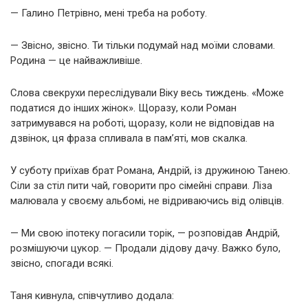
— Галино Петрівно, мені треба на роботу.
— Звісно, звісно. Ти тільки подумай над моїми словами.
Родина — це найважливіше.
Слова свекрухи переслідували Віку весь тиждень. «Може
податися до інших жінок». Щоразу, коли Роман
затримувався на роботі, щоразу, коли не відповідав на
дзвінок, ця фраза спливала в пам’яті, мов скалка.
У суботу приїхав брат Романа, Андрій, із дружиною Танею.
Сіли за стіл пити чай, говорити про сімейні справи. Ліза
малювала у своєму альбомі, не відриваючись від олівців.
— Ми свою іпотеку погасили торік, — розповідав Андрій,
розмішуючи цукор. — Продали дідову дачу. Важко було,
звісно, спогади всякі.
Таня кивнула, співчутливо додала: