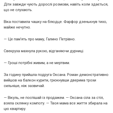
Діти завжди чують дорослі розмови, навіть коли здається,
що не слухають.
Віка поставила чашку на блюдце. Фарфор дзенькнув тихо,
майже нечутно.
— Це пам’ять про маму, Галино Петрівно.
Свекруха махнула рукою, відганяючи дурниці.
— Гроші потрібні живим, а не мертвим.
За годину прийшла подруга Оксана. Роман демонстративно
вийшов на балкон курити, грюкнувши дверима трохи
сильніше, ніж зазвичай.
— Вікуль, не поспішай із продажем. — Оксана сіла за стіл,
взяла склянку компоту. — Твоя мама все життя збирала на
цю квартиру.