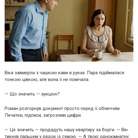
Віка завмерла з чашкою кави в руках. Пара підіймалася
тонкою цівкою, але вона її не помічала.
— Що значить — аукціон?
Роман розгорнув документ просто перед її обличчям.
Печатки, підписи, загрозливі цифри.
— Це значить — продадуть нашу квартиру за борги. — Він
тикнув пальцем у рядок із сумою. — А твою однокімнатну