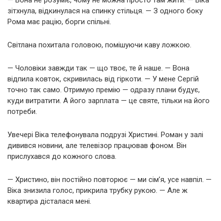
зітхнула, відкинулася на спинку стільця. — З одного боку
Рома має рацію, борги спільні.
Світлана похитала головою, помішуючи каву ложкою.
— Чоловіки завжди так — що твоє, те й наше. — Вона
відпила ковток, скривилась від гіркоти. — У мене Сергій
точно так само. Отримую премію — одразу плани будує,
куди витратити. А його зарплата — це святе, тільки на його
потреби.
Увечері Віка телефонувала подрузі Христині. Роман у залі
дивився новини, але телевізор працював фоном. Він
прислухався до кожного слова.
— Христино, він постійно повторює — ми сім’я, усе навпіл. —
Віка знизила голос, прикрила трубку рукою. — Але ж
квартира дісталася мені.