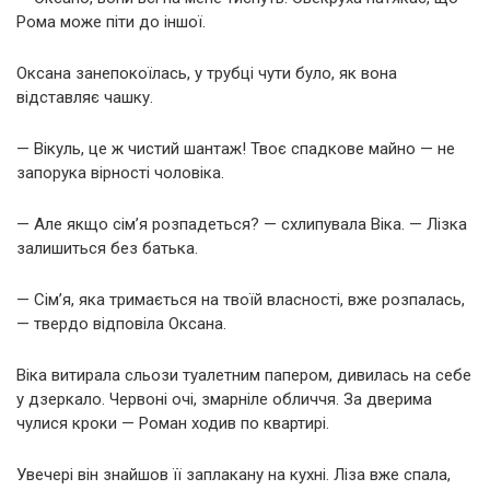
Рома може піти до іншої.
Оксана занепокоїлась, у трубці чути було, як вона
відставляє чашку.
— Вікуль, це ж чистий шантаж! Твоє спадкове майно — не
запорука вірності чоловіка.
— Але якщо сім’я розпадеться? — схлипувала Віка. — Лізка
залишиться без батька.
— Сім’я, яка тримається на твоїй власності, вже розпалась,
— твердо відповіла Оксана.
Віка витирала сльози туалетним папером, дивилась на себе
у дзеркало. Червоні очі, змарніле обличчя. За дверима
чулися кроки — Роман ходив по квартирі.
Увечері він знайшов її заплакану на кухні. Ліза вже спала,