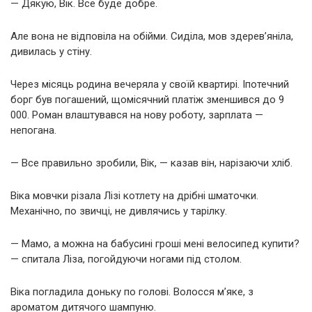
— Дякую, Вік. Все буде добре.
Але вона не відповіла на обійми. Сиділа, мов здерев’яніла,
дивилась у стіну.
Через місяць родина вечеряла у своїй квартирі. Іпотечний
борг був погашений, щомісячний платіж зменшився до 9
000. Роман влаштувався на нову роботу, зарплата —
непогана.
— Все правильно зробили, Вік, — казав він, нарізаючи хліб.
Віка мовчки різала Лізі котлету на дрібні шматочки.
Механічно, по звичці, не дивлячись у тарілку.
— Мамо, а можна на бабусині гроші мені велосипед купити?
— спитала Ліза, погойдуючи ногами під столом.
Віка погладила доньку по голові. Волосся м’яке, з
ароматом дитячого шампуню.