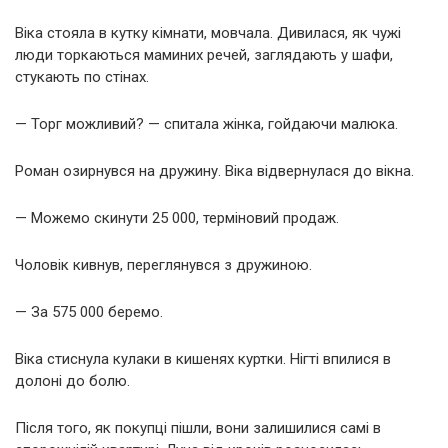
Віка стояла в кутку кімнати, мовчала. Дивилася, як чужі
люди торкаються маминих речей, заглядають у шафи,
стукають по стінах.
— Торг можливий? — спитала жінка, гойдаючи малюка.
Роман озирнувся на дружину. Віка відвернулася до вікна.
— Можемо скинути 25 000, терміновий продаж.
Чоловік кивнув, переглянувся з дружиною.
— За 575 000 беремо.
Віка стиснула кулаки в кишенях куртки. Нігті впилися в
долоні до болю.
Після того, як покупці пішли, вони залишилися самі в