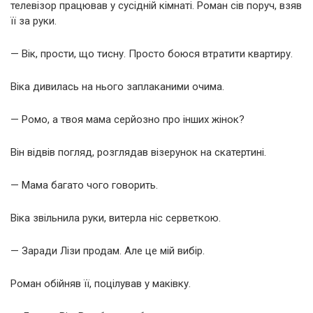
телевізор працював у сусідній кімнаті. Роман сів поруч, взяв
її за руки.
— Вік, прости, що тисну. Просто боюся втратити квартиру.
Віка дивилась на нього заплаканими очима.
— Ромо, а твоя мама серйозно про інших жінок?
Він відвів погляд, розглядав візерунок на скатертині.
— Мама багато чого говорить.
Віка звільнила руки, витерла ніс серветкою.
— Заради Лізи продам. Але це мій вибір.
Роман обійняв її, поцілував у маківку.