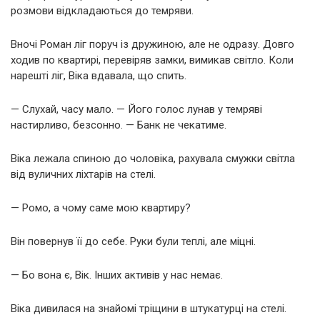
розмови відкладаються до темряви.
Вночі Роман ліг поруч із дружиною, але не одразу. Довго
ходив по квартирі, перевіряв замки, вимикав світло. Коли
нарешті ліг, Віка вдавала, що спить.
— Слухай, часу мало. — Його голос лунав у темряві
настирливо, безсонно. — Банк не чекатиме.
Віка лежала спиною до чоловіка, рахувала смужки світла
від вуличних ліхтарів на стелі.
— Ромо, а чому саме мою квартиру?
Він повернув її до себе. Руки були теплі, але міцні.
— Бо вона є, Вік. Інших активів у нас немає.
Віка дивилася на знайомі тріщини в штукатурці на стелі.