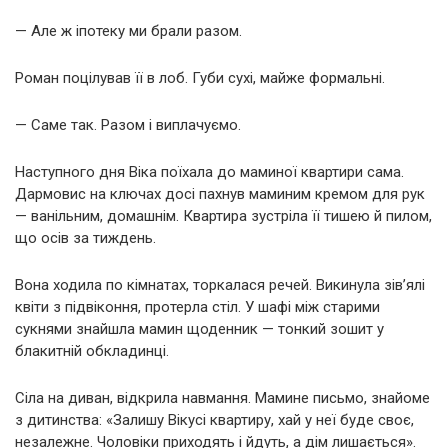
— Але ж іпотеку ми брали разом.
Роман поцілував її в лоб. Губи сухі, майже формальні.
— Саме так. Разом і виплачуємо.
Наступного дня Віка поїхала до маминої квартири сама.
Дармовис на ключах досі пахнув маминим кремом для рук
— ванільним, домашнім. Квартира зустріла її тишею й пилом,
що осів за тиждень.
Вона ходила по кімнатах, торкалася речей. Викинула зів’ялі
квіти з підвіконня, протерла стіл. У шафі між старими
сукнями знайшла мамин щоденник — тонкий зошит у
блакитній обкладинці.
Сіла на диван, відкрила навмання. Мамине письмо, знайоме
з дитинства: «Залишу Вікусі квартиру, хай у неї буде своє,
незалежне. Чоловіки приходять і йдуть, а дім лишається».