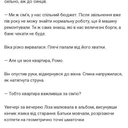
сильно, аж до синців.
— Ми ж сім’я, у нас спільний бюджет. Після звільнення вже
пів року не можу знайти нормальну роботу, ще й машину
ремонтували. Ти ж сама знаєш, які в нас величезні борги, а
банк чекати не буде.
Віка різко вирвалася. Плечі палали від його хватки.
— Але це моя квартира, Ромо.
Він опустив руки, відвернувся до вікна. Спина напружилася,
як натягнута струна.
— Тобто квартира важливіша за сім’ю?
Увечері за вечерею Ліза малювала в альбомі, висунувши
кінчик язика від старання. Батьки мовчали, розрізаючи
котлети на геометрично точні шматочки.