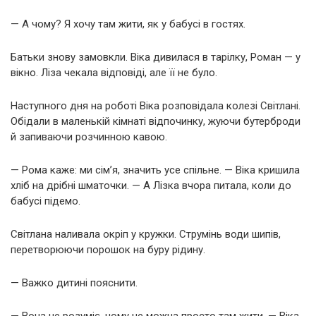
— А чому? Я хочу там жити, як у бабусі в гостях.
Батьки знову замовкли. Віка дивилася в тарілку, Роман — у
вікно. Ліза чекала відповіді, але її не було.
Наступного дня на роботі Віка розповідала колезі Світлані.
Обідали в маленькій кімнаті відпочинку, жуючи бутерброди
й запиваючи розчинною кавою.
— Рома каже: ми сім’я, значить усе спільне. — Віка кришила
хліб на дрібні шматочки. — А Лізка вчора питала, коли до
бабусі підемо.
Світлана наливала окріп у кружки. Струмінь води шипів,
перетворюючи порошок на буру рідину.
— Важко дитині пояснити.
— Вона не розуміє, чому не можна просто там жити. — Віка