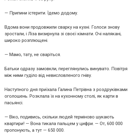
— Припини істерити. Їдемо додому.
Вдома вони продовжили сварку на кухні. Голоси знову
зростали, і Ліза визирнула зі своєї кімнати. Очі налякані,
широко розплющені.
— Мамо, тату, не сваріться.
Батьки одразу замовкли, переглянулись винувато. Повітря
між ними гуділо від невисловленого гніву.
Наступного дня приїхала Галина Петрівна з роздруківками
оголошень. Розклала їх на кухонному столі, як карти в
пасьянсі.
— Віко, подивись, скільки людей терміново шукають
квартири! — Вона тикала пальцем у цифри. — От, 600 000
пропонують, а тут — 650 000.