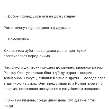
— Добре, приведу клієнтів на другу годину.
Роман кивнув, відвернувся від дружини.
— Домовились.
Віка зціпила зуби, повернулася до паперів. Букви
розпливалися перед очима.
Наступного дня вони приїхали до маминої квартири разом.
Рієлтор Олег уже чекав біля під’їзду, курив і говорив
телефоном. Покупці з’явилися рівно о другій — молода пара
з дитиною на руках. Олег представив їх, а Роман провів по
квартирі, пояснював планування з ентузіазмом продавця.
— Вікна на південь, сонце цілий день. Сусіди тихі, літні
люди.