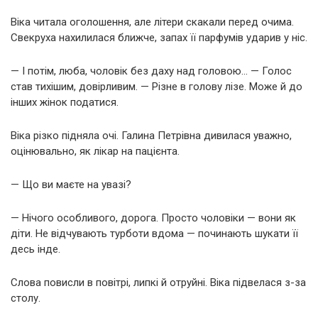
Віка читала оголошення, але літери скакали перед очима.
Свекруха нахилилася ближче, запах її парфумів ударив у ніс.
— І потім, люба, чоловік без даху над головою… — Голос
став тихішим, довірливим. — Різне в голову лізе. Може й до
інших жінок податися.
Віка різко підняла очі. Галина Петрівна дивилася уважно,
оцінювально, як лікар на пацієнта.
— Що ви маєте на увазі?
— Нічого особливого, дорога. Просто чоловіки — вони як
діти. Не відчувають турботи вдома — починають шукати її
десь інде.
Слова повисли в повітрі, липкі й отруйні. Віка підвелася з-за
столу.