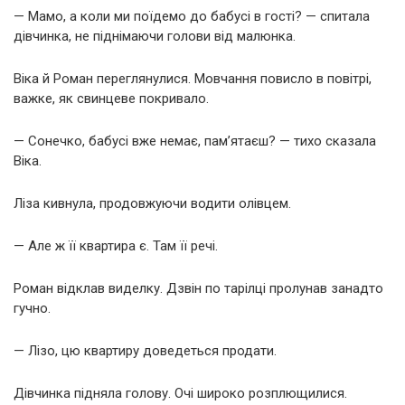
— Мамо, а коли ми поїдемо до бабусі в гості? — спитала
дівчинка, не піднімаючи голови від малюнка.
Віка й Роман переглянулися. Мовчання повисло в повітрі,
важке, як свинцеве покривало.
— Сонечко, бабусі вже немає, пам’ятаєш? — тихо сказала
Віка.
Ліза кивнула, продовжуючи водити олівцем.
— Але ж її квартира є. Там її речі.
Роман відклав виделку. Дзвін по тарілці пролунав занадто
гучно.
— Лізо, цю квартиру доведеться продати.
Дівчинка підняла голову. Очі широко розплющилися.