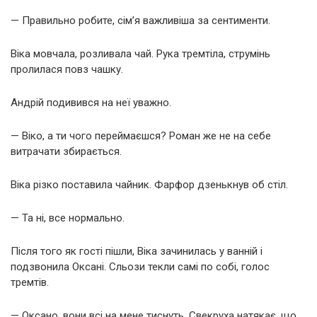
— Правильно робите, сім’я важливіша за сентименти.
Віка мовчала, розливала чай. Рука тремтіла, струмінь
пролилася повз чашку.
Андрій подивився на неї уважно.
— Віко, а ти чого переймаєшся? Роман же не на себе
витрачати збирається.
Віка різко поставила чайник. Фарфор дзенькнув об стіл.
— Та ні, все нормально.
Після того як гості пішли, Віка зачинилась у ванній і
подзвонила Оксані. Сльози текли самі по собі, голос
тремтів.
— Оксано, вони всі на мене тиснуть. Свекруха натякає, що