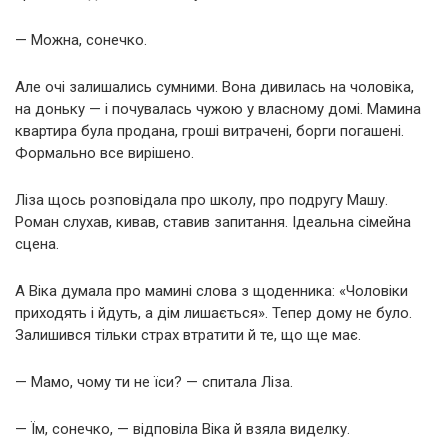
— Можна, сонечко.
Але очі залишались сумними. Вона дивилась на чоловіка,
на доньку — і почувалась чужою у власному домі. Мамина
квартира була продана, гроші витрачені, борги погашені.
Формально все вирішено.
Ліза щось розповідала про школу, про подругу Машу.
Роман слухав, кивав, ставив запитання. Ідеальна сімейна
сцена.
А Віка думала про мамині слова з щоденника: «Чоловіки
приходять і йдуть, а дім лишається». Тепер дому не було.
Залишився тільки страх втратити й те, що ще має.
— Мамо, чому ти не їси? — спитала Ліза.
— Їм, сонечко, — відповіла Віка й взяла виделку.