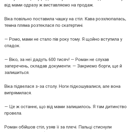
від мами одразу ж виставляємо на продаж.
Віка повільно поставила чашку на стіл. Кава розхлюпалась,
темна пляма розтеклася по скатертині.
— Ромо, мами не стало пів року тому. Я щойно вступила у
спадок.
— Віко, за неї дадуть 600 тисяч! — Роман не слухав
заперечень, складав документи. — Закриємо борги, ще й
залишиться.
Віка підвелася з-за столу. Ноги підкошувалися, але вона
випрямилася.
— Це ж останнє, що від мами залишилось. Я там дитинство
провела.
Роман обійшов стіл, узяв її за плечі. Пальці стиснули