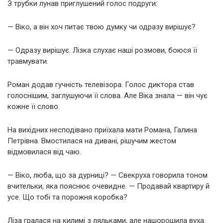
З трубки лунав приглушений голос подруги:
— Віко, а він хоч питає твою думку чи одразу вирішує?
— Одразу вирішує. Лізка слухає наші розмови, боюся її
травмувати.
Роман додав гучність телевізора. Голос диктора став
голоснішим, заглушуючи її слова. Але Віка знала — він чує
кожне її слово.
На вихідних несподівано приїхала мати Романа, Галина
Петрівна. Вмостилася на дивані, рішучим жестом
відмовилася від чаю.
— Віко, люба, що за дурниці? — Свекруха говорила тоном
вчительки, яка пояснює очевидне. — Продавай квартиру й
усе. Що тобі та порожня коробка?
Ліза гралася на килимі з ляльками, але нашорошила вуха.