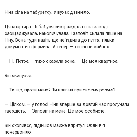
Ніна сіла на табуретку. У вухах дзвеніло.
Ця квартира… Її бабуся вистраждала її на заводі,
заощаджувала, накопичувала, і заповіт склала лише на
Ніну. Вона туди навіть ще не їздила до пуття, тільки
документи оформила. А тепер — «спільне майно».
— Ні, Петре, — тихо сказала вона. — Це моя квартира.
Він скинувся:
— Ти що, проти мене? Ти взагалі при своєму розумі?
— Цілком, — у голосі Ніни вперше за довгий час пролунала
твердість. — Заповіт на мене. Це моє особисте.
Він схопився, підійшов майже впритул. Обличчя
почервоніло.