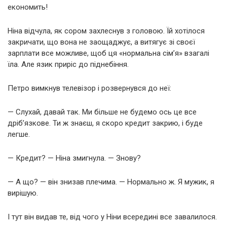
економить!
Ніна відчула, як сором захлеснув з головою. Їй хотілося
закричати, що вона не заощаджує, а витягує зі своєї
зарплати все можливе, щоб ця «нормальна сім’я» взагалі
їла. Але язик приріс до піднебіння.
Петро вимкнув телевізор і розвернувся до неї:
— Слухай, давай так. Ми більше не будемо ось це все
дріб’язкове. Ти ж знаєш, я скоро кредит закрию, і буде
легше.
— Кредит? — Ніна змигнула. — Знову?
— А що? — він знизав плечима. — Нормально ж. Я мужик, я
вирішую.
І тут він видав те, від чого у Ніни всередині все завалилося.