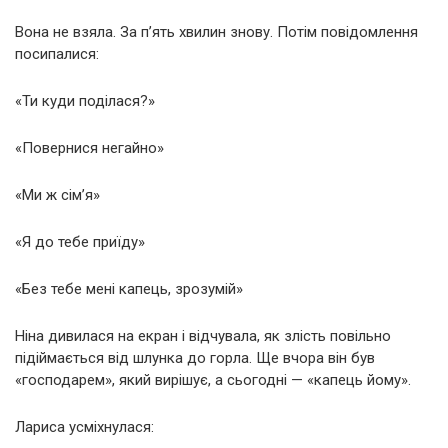
Вона не взяла. За п’ять хвилин знову. Потім повідомлення
посипалися:
«Ти куди поділася?»
«Повернися негайно»
«Ми ж сім’я»
«Я до тебе приїду»
«Без тебе мені капець, зрозумій»
Ніна дивилася на екран і відчувала, як злість повільно
підіймається від шлунка до горла. Ще вчора він був
«господарем», який вирішує, а сьогодні — «капець йому».
Лариса усміхнулася: