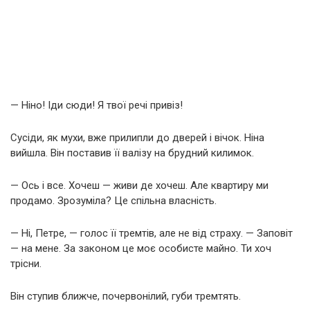
— Ніно! Іди сюди! Я твої речі привіз!
Сусіди, як мухи, вже прилипли до дверей і вічок. Ніна
вийшла. Він поставив її валізу на брудний килимок.
— Ось і все. Хочеш — живи де хочеш. Але квартиру ми
продамо. Зрозуміла? Це спільна власність.
— Ні, Петре, — голос її тремтів, але не від страху. — Заповіт
— на мене. За законом це моє особисте майно. Ти хоч
трісни.
Він ступив ближче, почервонілий, губи тремтять.