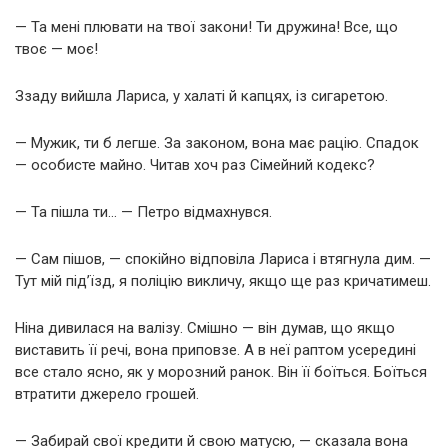
— Та мені плювати на твої закони! Ти дружина! Все, що
твоє — моє!
Ззаду вийшла Лариса, у халаті й капцях, із сигаретою.
— Мужик, ти б легше. За законом, вона має рацію. Спадок
— особисте майно. Читав хоч раз Сімейний кодекс?
— Та пішла ти… — Петро відмахнувся.
— Сам пішов, — спокійно відповіла Лариса і втягнула дим. —
Тут мій під’їзд, я поліцію викличу, якщо ще раз кричатимеш.
Ніна дивилася на валізу. Смішно — він думав, що якщо
виставить її речі, вона приповзе. А в неї раптом усередині
все стало ясно, як у морозний ранок. Він її боїться. Боїться
втратити джерело грошей.
— Забирай свої кредити й свою матусю, — сказала вона