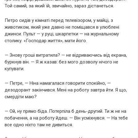
Той самий, за який їй, звичайно, зараз дістанеться.
Петро сидів у кімнаті перед телевізором, у майці, з
животиком, який уже давно не поміщався в улюблені
джинси. Пульт — у руці, шкарпетки — на журнальному
столику. «Господар життя», мати його.
— Знову гроші витратила? — не відриваючись від екрана,
буркнув він. — Я ж казав: без мого дозволу нічого не
купувати.
— Петре, — Ніна намагалася говорити спокійно, —
дезодорант закінчився. Мені на роботу завтра йти. Я що,
смердіти маю?
— Ой, ну прямо біда. Потерпіла б день-другий. Ти ж не на
побачення, а на роботу йдеш. — Він усміхнувся. — На тебе
все одно ніхто там не дивиться.