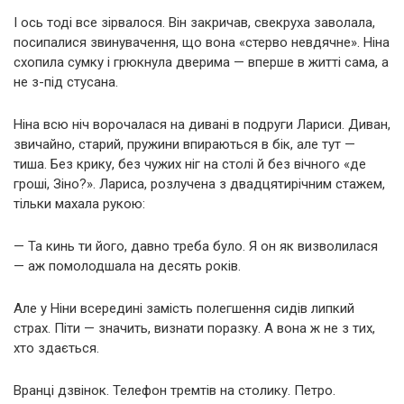
І ось тоді все зірвалося. Він закричав, свекруха заволала,
посипалися звинувачення, що вона «стерво невдячне». Ніна
схопила сумку і грюкнула дверима — вперше в житті сама, а
не з-під стусана.
Ніна всю ніч ворочалася на дивані в подруги Лариси. Диван,
звичайно, старий, пружини впираються в бік, але тут —
тиша. Без крику, без чужих ніг на столі й без вічного «де
гроші, Зіно?». Лариса, розлучена з двадцятирічним стажем,
тільки махала рукою:
— Та кинь ти його, давно треба було. Я он як визволилася
— аж помолодшала на десять років.
Але у Ніни всередині замість полегшення сидів липкий
страх. Піти — значить, визнати поразку. А вона ж не з тих,
хто здається.
Вранці дзвінок. Телефон тремтів на столику. Петро.