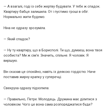
— А взагалі, годі із себе жертву будувати. У тебе ж спадок.
Квартиру бабця залишила. От і пустимо гроші в обіг.
Нормально жити будемо.
Ніна не одразу зрозуміла.
— Який спадок?
— Ну ту квартиру, що в Борисполі. Ти що, думаєш, вона твоя
особиста? Ми ж сім’я. Значить, спільне. Я чоловік. Я
вирішую.
Він сказав це спокійно, навіть із деякою гордістю. Наче
поставив жирну крапку у суперечці.
Свекруха одразу підхопила:
— Правильно, Петре. Молодець. Дружина має ділитися з
чоловіком. Чого це вона сама розпоряджатися буде?