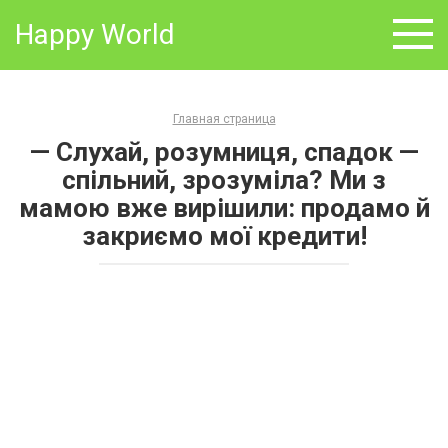
Skip
Happy World
to
content
Главная страница
— Слухай, розумниця, спадок —
спільний, зрозуміла? Ми з
мамою вже вирішили: продамо й
закриємо мої кредити!