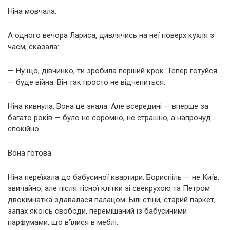
Ніна мовчала.
А одного вечора Лариса, дивлячись на неї поверх кухля з
чаєм, сказала:
— Ну що, дівчинко, ти зробила перший крок. Тепер готуйся
— буде війна. Він так просто не відчепиться.
Ніна кивнула. Вона це знала. Але всередині — вперше за
багато років — було не соромно, не страшно, а напрочуд
спокійно.
Вона готова.
Ніна переїхала до бабусиної квартири. Бориспіль — не Київ,
звичайно, але після тісної клітки зі свекрухою та Петром
двокімнатка здавалася палацом. Білі стіни, старий паркет,
запах якоїсь свободи, перемішаний із бабусиними
парфумами, що в’їлися в меблі.