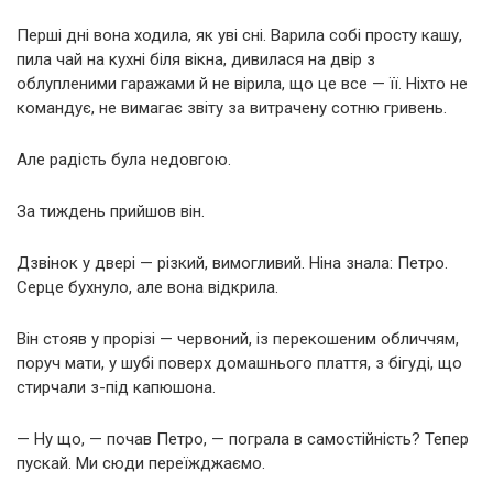
Перші дні вона ходила, як уві сні. Варила собі просту кашу,
пила чай на кухні біля вікна, дивилася на двір з
облупленими гаражами й не вірила, що це все — її. Ніхто не
командує, не вимагає звіту за витрачену сотню гривень.
Але радість була недовгою.
За тиждень прийшов він.
Дзвінок у двері — різкий, вимогливий. Ніна знала: Петро.
Серце бухнуло, але вона відкрила.
Він стояв у прорізі — червоний, із перекошеним обличчям,
поруч мати, у шубі поверх домашнього плаття, з бігуді, що
стирчали з-під капюшона.
— Ну що, — почав Петро, — пограла в самостійність? Тепер
пускай. Ми сюди переїжджаємо.