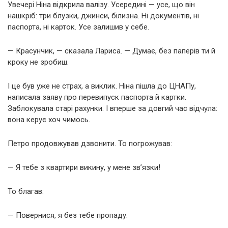
Увечері Ніна відкрила валізу. Усередині — усе, що він
нашкріб: три блузки, джинси, білизна. Ні документів, ні
паспорта, ні карток. Усе залишив у себе.
— Красунчик, — сказала Лариса. — Думає, без паперів ти й
кроку не зробиш.
І це був уже не страх, а виклик. Ніна пішла до ЦНАПу,
написала заяву про перевипуск паспорта й картки.
Заблокувала старі рахунки. І вперше за довгий час відчула:
вона керує хоч чимось.
Петро продовжував дзвонити. То погрожував:
— Я тебе з квартири викину, у мене зв’язки!
То благав:
— Повернися, я без тебе пропаду.