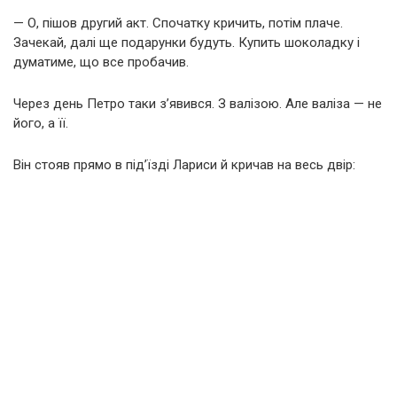
— О, пішов другий акт. Спочатку кричить, потім плаче.
Зачекай, далі ще подарунки будуть. Купить шоколадку і
думатиме, що все пробачив.
Через день Петро таки з’явився. З валізою. Але валіза — не
його, а її.
Він стояв прямо в під’їзді Лариси й кричав на весь двір: