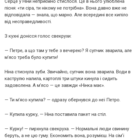
Серце у Ніни неприємно стислося. Це в нього улюблена
пісня: «ти сіра, ти нікому не потрібна». Вона давно вже не
відповідала — знала, що марно. Але всередині все кипіло
від несправедливості.
З кухні донісся голос свекрухи:
— Петре, а що там у тебе з вечерею? Я супчик зварила, але
м’ясо треба було купити!
Ніна стиснула зуби. Звичайно, супчик вона зварила. Води в
каструлю налила, картоплі три штуки кинула і сидить
задоволена. А м’ясо — це завжди «Нінка має».
— Ти м’ясо купила? — одразу обернувся до неї Петро.
— Купила курку, — Ніна поставила пакет на стіл.
— Курку! — пирхнула свекруха. — Нормальні люди свинину
беруть, а не цю гуму. Економить вона, розумієш. На сім’ї