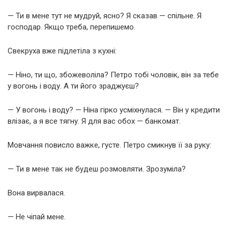
— Ти в мене тут не мудруй, ясно? Я сказав — спільне. Я
господар. Якщо треба, перепишемо.
Свекруха вже підлетіла з кухні:
— Ніно, ти що, збожеволіла? Петро тобі чоловік, він за тебе
у вогонь і воду. А ти його зраджуєш?
— У вогонь і воду? — Ніна гірко усміхнулася. — Він у кредити
влізає, а я все тягну. Я для вас обох — банкомат.
Мовчання повисло важке, густе. Петро смикнув її за руку:
— Ти в мене так не будеш розмовляти. Зрозуміла?
Вона вирвалася.
— Не чіпай мене.