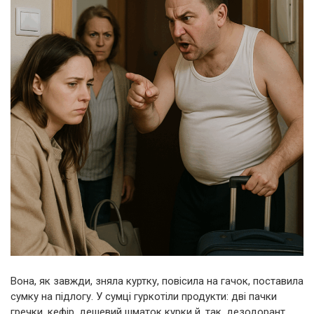
Вона, як завжди, зняла куртку, повісила на гачок, поставила
сумку на підлогу. У сумці гуркотіли продукти: дві пачки
гречки, кефір, дешевий шматок курки й, так, дезодорант.