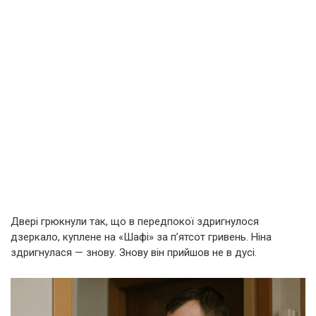
Двері грюкнули так, що в передпокої здригнулося
дзеркало, куплене на «Шафі» за п’ятсот гривень. Ніна
здригнулася — знову. Знову він прийшов не в дусі.