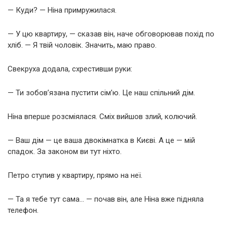
— Куди? — Ніна примружилася.
— У цю квартиру, — сказав він, наче обговорював похід по
хліб. — Я твій чоловік. Значить, маю право.
Свекруха додала, схрестивши руки:
— Ти зобов’язана пустити сім’ю. Це наш спільний дім.
Ніна вперше розсміялася. Сміх вийшов злий, колючий.
— Ваш дім — це ваша двокімнатка в Києві. А це — мій
спадок. За законом ви тут ніхто.
Петро ступив у квартиру, прямо на неї.
— Та я тебе тут сама… — почав він, але Ніна вже підняла
телефон.