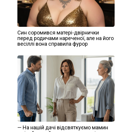
Син соромився матері-двірнички
перед родичами нареченої, але на його
весіллі вона справила фурор
— На нашій дачі відсвяткуємо мамин