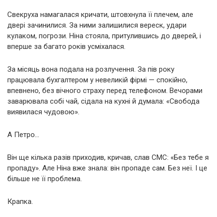
Свекруха намагалася кричати, штовхнула її плечем, але
двері зачинилися. За ними залишилися вереск, удари
кулаком, погрози. Ніна стояла, притулившись до дверей, і
вперше за багато років усміхалася.
За місяць вона подала на розлучення. За пів року
працювала бухгалтером у невеликій фірмі — спокійно,
впевнено, без вічного страху перед телефоном. Вечорами
заварювала собі чай, сідала на кухні й думала: «Свобода
виявилася чудовою».
А Петро…
Він ще кілька разів приходив, кричав, слав СМС: «Без тебе я
пропаду». Але Ніна вже знала: він пропаде сам. Без неї. І це
більше не її проблема.
Крапка.