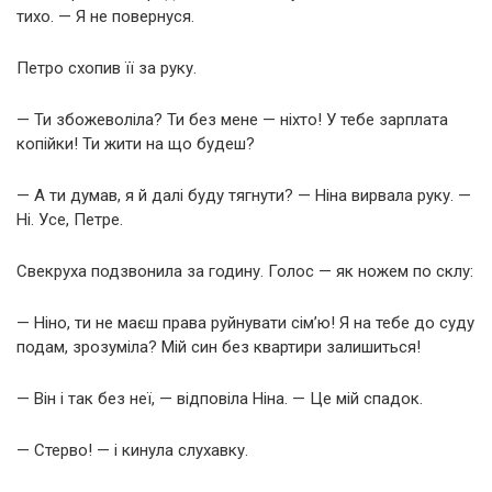
тихо. — Я не повернуся.
Петро схопив її за руку.
— Ти збожеволіла? Ти без мене — ніхто! У тебе зарплата
копійки! Ти жити на що будеш?
— А ти думав, я й далі буду тягнути? — Ніна вирвала руку. —
Ні. Усе, Петре.
Свекруха подзвонила за годину. Голос — як ножем по склу:
— Ніно, ти не маєш права руйнувати сім’ю! Я на тебе до суду
подам, зрозуміла? Мій син без квартири залишиться!
— Він і так без неї, — відповіла Ніна. — Це мій спадок.
— Стерво! — і кинула слухавку.