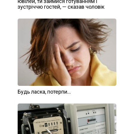
ювілей, ти займися готуванням і
зустріччю гостей, — сказав чоловік
Будь ласка, потерпи…