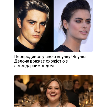
Переродився у свою внучку! Внучка
Делона вражає схожістю з
легендарним дідом