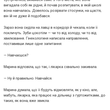
вигадала собі як рідне, й почав розпитувати, в якій школі
вона навчалась. Довелось розірвати стосунки, на щастя,
він їй не дуже й подобався.
Зараз вона сиділа на лавці в коридорі й чекала, коли її
покличуть. Зуби цокотіли — чи то від холоду, чи то від
хвилювання. Гінекологиня написала направлення,
поставивши лише одне запитання:
— Навчаєшся?
Марина відповіла, що так, і лікарка схвально закивала.
— Ну й правильно. Навчайся.
Марина думала, що її будуть відмовляти, як у кіно, але,
мабуть, лікарка, яка працює на дільниці з гуртожитками, до
таких, як вона, вже звикла.