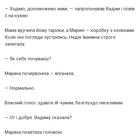
— Ходімо, допоможемо мамі, — запропонував Вадим і повів
її на кухню.
Мама вручила йому тарілки, а Марині — коробку з келихами.
Коли їхні погляди зустрілись, Надія Іванівна строго
запитала:
— Як себе почуваєш?
Марина почервоніла — впізнала…
— Нормально.
Власний голос здався їй чужим, безглуздо писклявим.
— От і добре. Вадиму сказала?
Марина похитала головою.