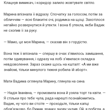
Клацнув вимикач, і коридор залило жовтувате світло.
Марина впізнала її відразу. Спочатку за голосом, потім за
обличчям — ясні блакитні очі, родимка на щоці. Захотілося
негайно розвернутися й утекти. І вона б утекла, якби Вадик
не схопив її за руку.
— Мамо, це моя Марина, — сказав він з гордістю.
Вона теж її впізнала — спершу в очах з’явилось замішання,
потім здивування, і одразу на лобі з’явилася складка
невдоволення. Зараз скаже щось на кшталт: «А ми вже
знайомі, тільки минулого тижня робила їй a6opт».
Мати Вадима оглянула Марину, глянула на сина.
— Надія Іванівна, — промовила вона й узяла торт та квіти. —
Я стільки про тебе чула, рада нарешті познайомитись.
Вадик, ну чого ви стоїте — проходьте, тільки капці
обов’язково, бо Рижик зранку знову чудив. Ой, я побігла, а