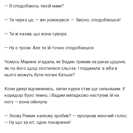
— Я сподобаюсь твоїй мамі?
— Ти через це, — він усміхнувся. — Звісно, сподобаєшся!
— Ти ж казав, що вона сувора.
— Ну є трохи. Але ти їй точно сподобаєшся.
Чомусь Марина згадала, як Вадик тримав на руках цуценя,
як по його щоці скотилася сльоза. І подумала: а хіба в
нього можуть бути погані батьки?
Коли двері відчинились, запах курки став ще сильнішим. У
коридорі було темно, і Вадим випадково наступив їй на
ногу — вона ойкнула.
— Знову Рижик калюжу зробив? — пролунав жіночий голос.
— Ну що за кіт, одне покарання!