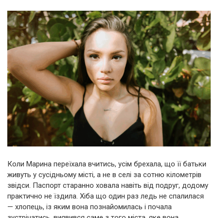
Коли Марина переїхала вчитись, усім брехала, що її батьки
живуть у сусідньому місті, а не в селі за сотню кілометрів
звідси. Паспорт старанно ховала навіть від подруг, додому
практично не їздила. Хіба що один раз ледь не спалилася
— хлопець, із яким вона познайомилась і почала
зустрічатись, виявився саме з того міста, яке вона