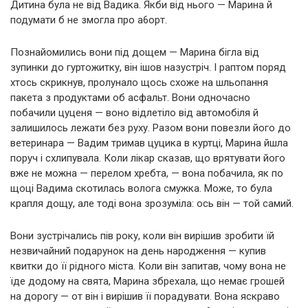
Дитина була не від Вадика. Якби від нього — Марина й
подумати б не змогла про a6opт.
Познайомились вони під дощем — Марина бігла від
зупинки до гуртожитку, він ішов назустріч. І раптом поряд
хтось скрикнув, пролунало щось схоже на шльопання
пакета з продуктами об асфальт. Вони одночасно
побачили цуценя — воно відлетіло від автомобіля й
залишилось лежати без руху. Разом вони повезли його до
ветеринара — Вадим тримав цуцика в куртці, Марина йшла
поруч і схлипувала. Коли лікар сказав, що врятувати його
вже не можна — перелом хребта, — вона побачила, як по
щоці Вадима скотилась волога смужка. Може, то була
крапля дощу, але тоді вона зрозуміла: ось він — той самий.
Вони зустрічались пів року, коли він вирішив зробити їй
незвичайний подарунок на день народження — купив
квитки до її рідного міста. Коли він запитав, чому вона не
їде додому на свята, Марина збрехала, що немає грошей
на дорогу — от він і вирішив її порадувати. Вона яскраво