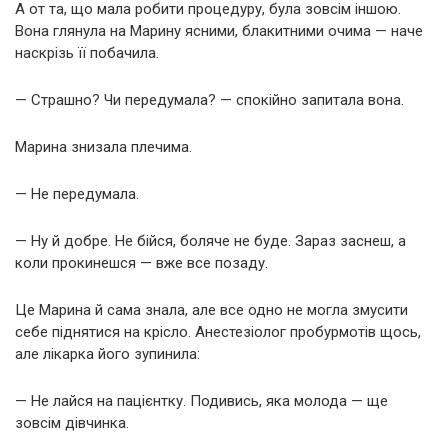
А от та, що мала робити процедуру, була зовсім іншою.
Вона глянула на Марину ясними, блакитними очима — наче
наскрізь її побачила.
— Страшно? Чи передумала? — спокійно запитала вона.
Марина знизала плечима.
— Не передумала.
— Ну й добре. Не бійся, боляче не буде. Зараз заснеш, а
коли прокинешся — вже все позаду.
Це Марина й сама знала, але все одно не могла змусити
себе піднятися на крісло. Анестезіолог пробурмотів щось,
але лікарка його зупинила:
— Не лайся на пацієнтку. Подивись, яка молода — ще
зовсім дівчинка.