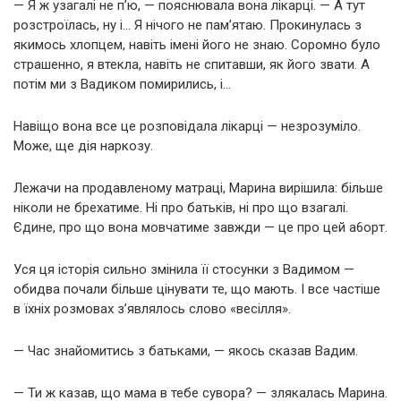
— Я ж узагалі не п’ю, — пояснювала вона лікарці. — А тут
розстроїлась, ну і… Я нічого не пам’ятаю. Прокинулась з
якимось хлопцем, навіть імені його не знаю. Соромно було
страшенно, я втекла, навіть не спитавши, як його звати. А
потім ми з Вадиком помирились, і…
Навіщо вона все це розповідала лікарці — незрозуміло.
Може, ще дія наркозу.
Лежачи на продавленому матраці, Марина вирішила: більше
ніколи не брехатиме. Ні про батьків, ні про що взагалі.
Єдине, про що вона мовчатиме завжди — це про цей a6opт.
Уся ця історія сильно змінила її стосунки з Вадимом —
обидва почали більше цінувати те, що мають. І все частіше
в їхніх розмовах з’являлось слово «весілля».
— Час знайомитись з батьками, — якось сказав Вадим.
— Ти ж казав, що мама в тебе сувора? — злякалась Марина.