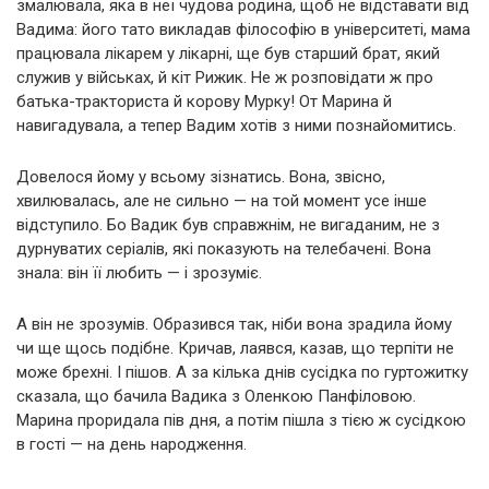
змалювала, яка в неї чудова родина, щоб не відставати від
Вадима: його тато викладав філософію в університеті, мама
працювала лікарем у лікарні, ще був старший брат, який
служив у військах, й кіт Рижик. Не ж розповідати ж про
батька-тракториста й корову Мурку! От Марина й
навигадувала, а тепер Вадим хотів з ними познайомитись.
Довелося йому у всьому зізнатись. Вона, звісно,
хвилювалась, але не сильно — на той момент усе інше
відступило. Бо Вадик був справжнім, не вигаданим, не з
дурнуватих серіалів, які показують на телебачені. Вона
знала: він її любить — і зрозуміє.
А він не зрозумів. Образився так, ніби вона зрадила йому
чи ще щось подібне. Кричав, лаявся, казав, що терпіти не
може брехні. І пішов. А за кілька днів сусідка по гуртожитку
сказала, що бачила Вадика з Оленкою Панфіловою.
Марина проридала пів дня, а потім пішла з тією ж сусідкою
в гості — на день народження.