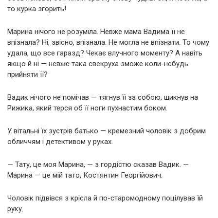
то курка згорить!
Марина нічого не розуміла. Невже мама Вадима її не
впізнала? Ні, звісно, впізнала. Не могла не впізнати. То чому
удала, що все гаразд? Чекає влучного моменту? А навіть
якщо й ні — невже така свекруха зможе коли-небудь
прийняти її?
Вадик нічого не помічав — тягнув її за собою, шикнув на
Рижика, який терся об її ноги пухнастим боком.
У вітальні їх зустрів батько — кремезний чоловік з добрим
обличчям і детективом у руках.
— Тату, це моя Марина, — з гордістю сказав Вадик. —
Марина — це мій тато, Костянтин Георгійович.
Чоловік підвівся з крісла й по-старомодному поцілував їй
руку.