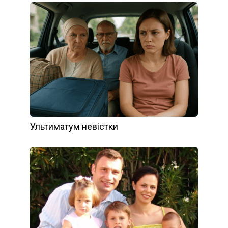
Ультиматум невістки