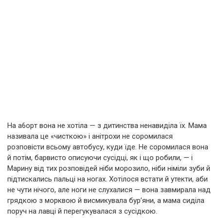
На a6opт вона не хотіла — з дитинства ненавиділа їх. Мама
називала це «чисткою» і анітрохи не соромилася
розповісти всьому автобусу, куди їде. Не соромилася вона
й потім, барвисто описуючи сусідці, як і що робили, — і
Марину від тих розповідей ніби морозило, ніби німіли зуби й
підтискались пальці на ногах. Хотілося встати й утекти, аби
не чути нічого, але ноги не слухалися — вона завмирала над
грядкою з морквою й висмикувала бур’яни, а мама сиділа
поруч на лавці й перегукувалася з сусідкою.