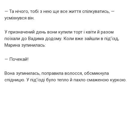
— Та нічого, тобі з нею ще все життя спілкуватись, —
усміхнувся він.
У призначений день вони купили торт і квіти й разом
поїхали до Вадима додому. Коли вже зайшли в під’їзд,
Марина зупинилась:
— Почекай!
Вона зупинилась, поправила волосся, обсмикнула
спідницю. У під’їзді було тепло й пахло смаженою куркою.