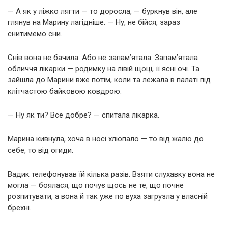
— А як у ліжко лягти — то доросла, — буркнув він, але
глянув на Марину лагідніше. — Ну, не бійся, зараз
снитимемо сни.
Снів вона не бачила. Або не запам’ятала. Запам’ятала
обличчя лікарки — родимку на лівій щоці, її ясні очі. Та
зайшла до Марини вже потім, коли та лежала в палаті під
клітчастою байковою ковдрою.
— Ну як ти? Все добре? — спитала лікарка.
Марина кивнула, хоча в носі хлюпало — то від жалю до
себе, то від огиди.
Вадик телефонував їй кілька разів. Взяти слухавку вона не
могла — боялася, що почує щось не те, що почне
розпитувати, а вона й так уже по вуха загрузла у власній
брехні.