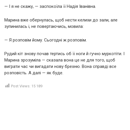
— І я не скажу, — заспокоїла її Надія Іванівна.
Марина вже обернулась, щоб нести келихи до зали, але
зупинилась і, не повертаючись, мовила:
— Я розповім йому. Сьогодні ж розповім.
Рудий кіт знову почав тертись об її ноги й гучно муркотіти. І
Марина зрозуміла — сказала вона це не для того, щоб
виграти час чи вигадати нову брехню. Вона справді все
розповість. А далі — як буде.
Post Views:
15 189