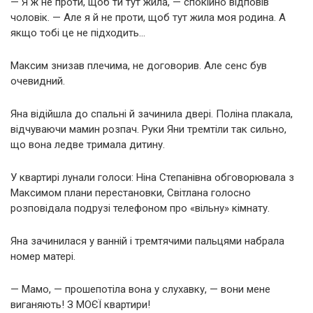
— Я ж не проти, щоб ти тут жила, — спокійно відповів
чоловік. — Але я й не проти, щоб тут жила моя родина. А
якщо тобі це не підходить…
Максим знизав плечима, не договорив. Але сенс був
очевидний.
Яна відійшла до спальні й зачинила двері. Поліна плакала,
відчуваючи мамин розпач. Руки Яни тремтіли так сильно,
що вона ледве тримала дитину.
У квартирі лунали голоси: Ніна Степанівна обговорювала з
Максимом плани перестановки, Світлана голосно
розповідала подрузі телефоном про «вільну» кімнату.
Яна зачинилася у ванній і тремтячими пальцями набрала
номер матері.
— Мамо, — прошепотіла вона у слухавку, — вони мене
виганяють! З МОЄЇ квартири!