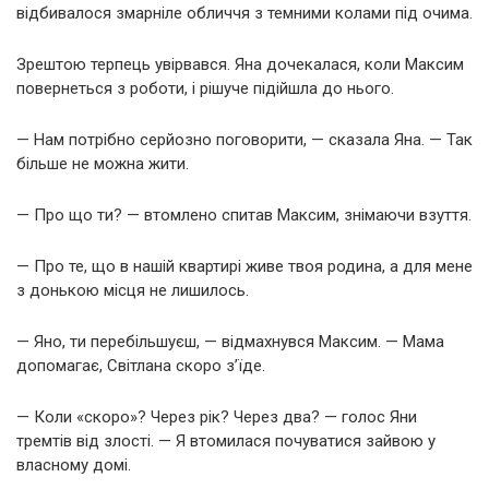
відбивалося змарніле обличчя з темними колами під очима.
Зрештою терпець увірвався. Яна дочекалася, коли Максим
повернеться з роботи, і рішуче підійшла до нього.
— Нам потрібно серйозно поговорити, — сказала Яна. — Так
більше не можна жити.
— Про що ти? — втомлено спитав Максим, знімаючи взуття.
— Про те, що в нашій квартирі живе твоя родина, а для мене
з донькою місця не лишилось.
— Яно, ти перебільшуєш, — відмахнувся Максим. — Мама
допомагає, Світлана скоро з’їде.
— Коли «скоро»? Через рік? Через два? — голос Яни
тремтів від злості. — Я втомилася почуватися зайвою у
власному домі.