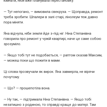
кімнати, ніби вже планувала перестановку.
— Тут непогано, — вимовила свекруха. — Щоправда, ремонт
треба зробити. Шпалери в залі старі, лінолеум теж давно
пора міняти.
Яна відчула, ніби земля йде з-під ніг. Ніна Степанівна
говорила про ремонт у чужій квартирі, наче це саме собою
зрозуміло.
— Якщо тобі тут не подобається, — раптом сказав Максим,
— можеш поки що пожити в мами.
Ці слова прозвучали як вирок. Яна завмерла, не вірячи
почутому.
— Що? — прошепотіла вона.
— Ну так, — підтримала Ніна Степанівна. — Якщо тобі
незатишно з родиною, то справді краще до матері. Там