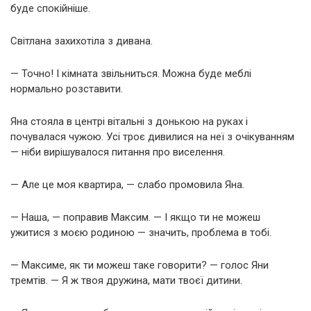
буде спокійніше.
Світлана захихотіла з дивана.
— Точно! І кімната звільниться. Можна буде меблі
нормально розставити.
Яна стояла в центрі вітальні з донькою на руках і
почувалася чужою. Усі троє дивилися на неї з очікуванням
— ніби вирішувалося питання про виселення.
— Але це моя квартира, — слабо промовила Яна.
— Наша, — поправив Максим. — І якщо ти не можеш
ужитися з моєю родиною — значить, проблема в тобі.
— Максиме, як ти можеш таке говорити? — голос Яни
тремтів. — Я ж твоя дружина, мати твоєї дитини.