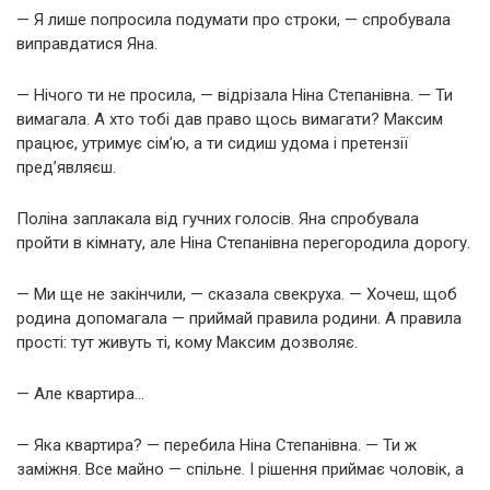
— Я лише попросила подумати про строки, — спробувала
виправдатися Яна.
— Нічого ти не просила, — відрізала Ніна Степанівна. — Ти
вимагала. А хто тобі дав право щось вимагати? Максим
працює, утримує сім’ю, а ти сидиш удома і претензії
пред’являєш.
Поліна заплакала від гучних голосів. Яна спробувала
пройти в кімнату, але Ніна Степанівна перегородила дорогу.
— Ми ще не закінчили, — сказала свекруха. — Хочеш, щоб
родина допомагала — приймай правила родини. А правила
прості: тут живуть ті, кому Максим дозволяє.
— Але квартира…
— Яка квартира? — перебила Ніна Степанівна. — Ти ж
заміжня. Все майно — спільне. І рішення приймає чоловік, а