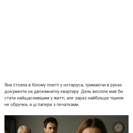
Яна стояла в білому платті у нотаріуса, тримаючи в руках
документи на двокімнатну квартиру. День весілля мав би
стати найщасливішим у житті, але зараз найбільше тішили
не обручки, а ці папери з печатками.