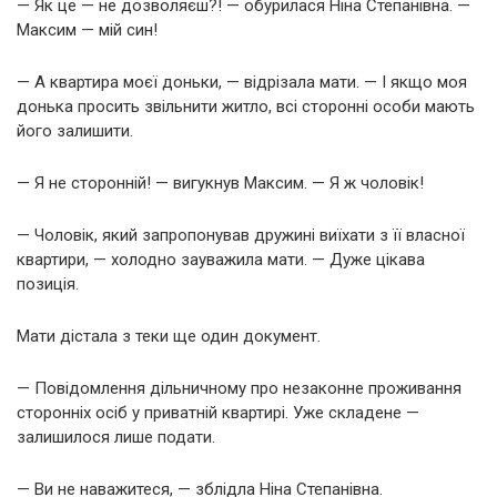
— Як це — не дозволяєш?! — обурилася Ніна Степанівна. —
Максим — мій син!
— А квартира моєї доньки, — відрізала мати. — І якщо моя
донька просить звільнити житло, всі сторонні особи мають
його залишити.
— Я не сторонній! — вигукнув Максим. — Я ж чоловік!
— Чоловік, який запропонував дружині виїхати з її власної
квартири, — холодно зауважила мати. — Дуже цікава
позиція.
Мати дістала з теки ще один документ.
— Повідомлення дільничному про незаконне проживання
сторонніх осіб у приватній квартирі. Уже складене —
залишилося лише подати.
— Ви не наважитеся, — зблідла Ніна Степанівна.