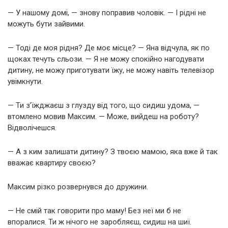
— У нашому домі, — знову поправив чоловік. — І рідні не
можуть бути зайвими.
— Тоді де моя рідня? Де моє місце? — Яна відчула, як по
щоках течуть сльози. — Я не можу спокійно нагодувати
дитину, не можу приготувати їжу, не можу навіть телевізор
увімкнути.
— Ти з’їжджаєш з глузду від того, що сидиш удома, —
втомлено мовив Максим. — Може, вийдеш на роботу?
Відволічешся.
— А з ким залишати дитину? З твоєю мамою, яка вже й так
вважає квартиру своєю?
Максим різко розвернувся до дружини.
— Не смій так говорити про маму! Без неї ми б не
впоралися. Ти ж нічого не заробляєш, сидиш на шиї.