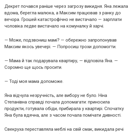
Декрет почався раніше через загрозу викидня. Яна лежала
вдома, берегла малюка, а Максим працював з ранку до
вечора. Грошей катастрофічно не вистачало — зарплати
чоловіка ледве вистачало на комуналку й харчі.
— Може, подзвониш мамі? — обережно запропонував
Максим якось увечері. — Попросиш трохи допомогти.
— Мама й так подарувала квартиру, — відповіла Яна. —
Соромно ще щось просити.
— Тоді моя мама допоможе.
Яна відчула незручність, але вибору не було. Ніна
Степанівна справді почала допомагати: приносила
продукти, готувала обіди, прибирала у квартирі. Спочатку
Яна була вдячна, але з часом почала помічати дивності.
Свекруха переставляла меблі на свій смак, викидала речі