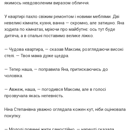
якимось невдоволеним виразом обличчя.
У квартирі пахло свіжим ремонтом і новими меблями. Дві
невеликі кімнати, кухня, ванна — скромно, але затишно. Яна
ходила по кімнатах, мріючи про майбутнє: ось тут буде
дитяча, а в спальні поставимо велике ліжко.
— Чудова квартира, — сказав Максим, розглядаючи високі
стелі. — Твоя мама дуже щедра.
— Тепер наша, — поправила Яна, притискаючись до
чоловіка.
— Авжеж, наша, — погодився Максим, але в голосі
прозвучала якась непевність.
Ніна Степанівна уважно оглядала кожен кут, ніби оцінювала
покупку.
— Молоді повинні жити самостійно, — нарешті сказала