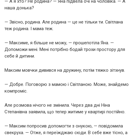
— А я хто? Не родина? — Яна підвела очі на чоловіка. — А
наша донька?
— Звісно, родина. Але родина — це не тільки ти. Світлана
теж родина. І мама теж.
— Максиме, я більше не можу, — прошепотіла Яна. —
Допоможи мені. Мені потрібно бодай трохи простору для
себе й дитини.
Максим мовчки дивився на дружину, потім тяжко зітхнув.
— Добре. Поговорю з мамою і Світланою. Може, знайдемо
компроміс.
Але розмова нічого не змінила. Через два дні Ніна
Степанівна заявила, що тепер житиме у квартирі постійно.
— Максим попросив допомогти з онукою, — повідомила
свекруха. — Отже, я переїжджаю сюди. В себе вже тісно, а