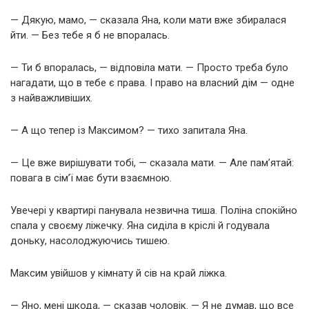
— Дякую, мамо, — сказала Яна, коли мати вже збиралася
йти. — Без тебе я б не впоралась.
— Ти б впоралась, — відповіла мати. — Просто треба було
нагадати, що в тебе є права. І право на власний дім — одне
з найважливіших.
— А що тепер із Максимом? — тихо запитала Яна.
— Це вже вирішувати тобі, — сказала мати. — Але пам’ятай:
повага в сім’ї має бути взаємною.
Увечері у квартирі панувала незвична тиша. Поліна спокійно
спала у своєму ліжечку. Яна сиділа в кріслі й годувала
доньку, насолоджуючись тишею.
Максим увійшов у кімнату й сів на край ліжка.
— Яно, мені шкода, — сказав чоловік. — Я не думав, що все