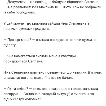
— Документи — це папірці, — байдуже відказала Світлана.
— А в реальності без Максима ти — ніхто. Тож не зображай
із себе господиню.
У цей момент до квартири зайшла Ніна Степанівна з
повними сумками продуктів.
— Про що мова? — спитала свекруха, ставлячи сумки на
підлогу.
— Яна намагається вигнати мене з квартири, —
поскаржилася Світлана.
Ніна Степанівна повільно повернулася до невістки. В її очах
спалахнув вогонь, якого Яна ще не бачила.
— Як ти смієш? — тихо, але з загрозою в голосі, запитала
свекруха. — Світлана в складній ситуації, а ти виганяєш
рідну сестру чоловіка?