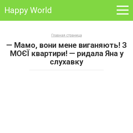
Skip
Happy World
to
content
Главная страница
— Мамо, вони мене виганяють! З
МОЄЇ квартири! — ридала Яна у
слухавку