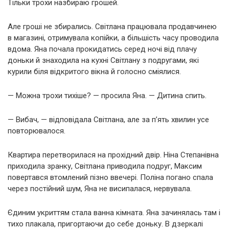
Тільки трохи назбираю грошей.
Але гроші не збирались. Світлана працювала продавчинею
в магазині, отримувала копійки, а більшість часу проводила
вдома. Яна почала прокидатись серед ночі від плачу
доньки й знаходила на кухні Світлану з подругами, які
курили біля відкритого вікна й голосно сміялися.
— Можна трохи тихіше? — просила Яна. — Дитина спить.
— Вибач, — відповідала Світлана, але за п’ять хвилин усе
повторювалося.
Квартира перетворилася на прохідний двір. Ніна Степанівна
приходила зранку, Світлана приводила подруг, Максим
повертався втомлений пізно ввечері. Поліна погано спала
через постійний шум, Яна не висипалася, нервувала.
Єдиним укриттям стала ванна кімната. Яна зачинялась там і
тихо плакала, пригортаючи до себе доньку. В дзеркалі