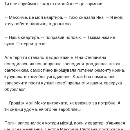
Ти все сприймаєш надто емоційно — це гормони.
— Максиме, це моя квартира, — тихо сказала Яна. — Я іноді
хочу побути наодинці з донькою.
— Наша квартира, — поправив чоловік. — І мама нам не
чужа. Потерпи трохи.
Але терпіти ставало дедалі важче. Ніна Степанівна
поводилась як повноправна господиня: роздавала ключі
сантехнікам, самостійно вирішувала питання ремонту крана,
купувала техніку без узгодження. Коли Яна намагалася
заперечити проти купівлі нової пральної машини, свекруха
обурилася:
— Гроші ж мої! Можу витрачати, як вважаю за потрібне. А
ти сидиш удома, нічого не заробляєш.
Поліні виповнилося чотири місяці, коли у квартирі з’явилася
ще одна мешканка. Сестра Максима, Світлана, постукала у