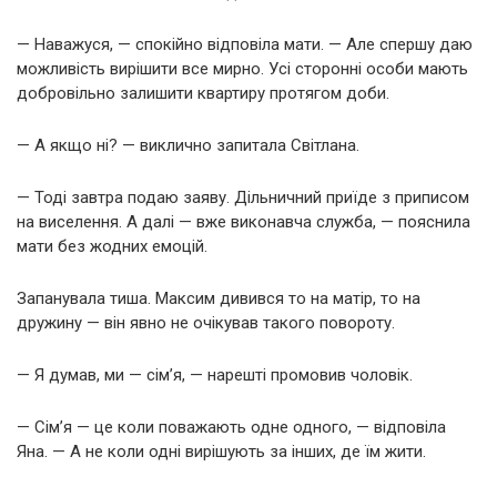
— Наважуся, — спокійно відповіла мати. — Але спершу даю
можливість вирішити все мирно. Усі сторонні особи мають
добровільно залишити квартиру протягом доби.
— А якщо ні? — виклично запитала Світлана.
— Тоді завтра подаю заяву. Дільничний приїде з приписом
на виселення. А далі — вже виконавча служба, — пояснила
мати без жодних емоцій.
Запанувала тиша. Максим дивився то на матір, то на
дружину — він явно не очікував такого повороту.
— Я думав, ми — сім’я, — нарешті промовив чоловік.
— Сім’я — це коли поважають одне одного, — відповіла
Яна. — А не коли одні вирішують за інших, де їм жити.