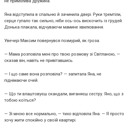
не примхлива дружина.
Яна відступила в спальню й зачинила двері. Руки тремтіли,
серце гупало так сильно, ніби ось-ось вискочить із грудей.
Донька плакала, відчуваючи мамине хвилювання.
Увечері Максим повернувся похмурий, як гроза.
— Мама розповіла мені про твою розмову зі Світланою, —
сказав він, навіть не привітавшись.
— І що саме вона розповіла? — запитала Яна, не
піднімаючи очей.
— Що ти влаштовуєш скандали, виганяєш сестру. Яно, що з
тобою коїться?
— Зі мною все нормально, — тихо відповіла Яна. — Я просто
хочу жити спокійно у своїй квартирі.