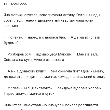
тут просторо.
Яна мовчки слухала, заколисуючи дитину. Остання надія
розвіялася. Тепер у двокімнатній квартирі мали жити
вп’ятьох.
— Почекай, — нарешті озвалася Яна. — А де ми всі спати
будемо?
— Розберемося, — відмахнувся Максим. — Мама в залі,
Світлана на кухні. Нічого страшного.
— А ми з донькою куди? — Яна окинула поглядом кімнату,
де вже стояли дитяче ліжечко, комод, пеленальний столик.
— У спальні місця вистачить, — байдуже відповів чоловік. —
Переставимо ліжечко в куток.
Ніна Степанівна схвально кивнула й почала розглядати