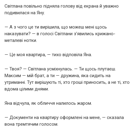
Світлана повільно підняла голову від екрана й уважно
подивилася на Яну.
— А з чого це ти вирішила, що можеш мені щось
наказувати? — в голосі Світлани з’явились крижано-
металеві нотки.
— Це моя квартира, — тихо відповіла Яна.
— Твоя? — Світлана усміхнулась. — Ти щось плутаєш.
Максим — мій брат, а ти — дружина, яка сидить на
утриманні. Тут вирішують ті, хто гроші приносить, а не ті, хто
вдома цілими днями.
Яна відчула, як обличчя налилось жаром.
— Документи на квартиру оформлені на мене, — сказала
вона тремтячим голосом.