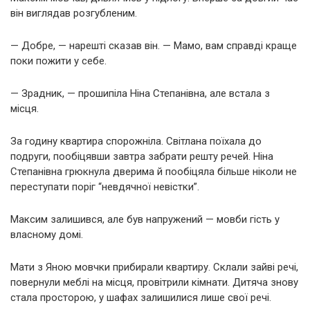
він виглядав розгубленим.
— Добре, — нарешті сказав він. — Мамо, вам справді краще
поки пожити у себе.
— Зрадник, — прошипіла Ніна Степанівна, але встала з
місця.
За годину квартира спорожніла. Світлана поїхала до
подруги, пообіцявши завтра забрати решту речей. Ніна
Степанівна грюкнула дверима й пообіцяла більше ніколи не
переступати поріг “невдячної невістки”.
Максим залишився, але був напружений — мовби гість у
власному домі.
Мати з Яною мовчки прибирали квартиру. Склали зайві речі,
повернули меблі на місця, провітрили кімнати. Дитяча знову
стала просторою, у шафах залишилися лише свої речі.