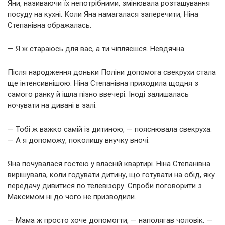
Яни, називаючи їх непотрібними, змінювала розташування
посуду на кухні. Коли Яна намагалася заперечити, Ніна
Степанівна ображалась.
— Я ж стараюсь для вас, а ти чіпляєшся. Невдячна.
Після народження доньки Поліни допомога свекрухи стала
ще інтенсивнішою. Ніна Степанівна приходила щодня з
самого ранку й ішла пізно ввечері. Іноді залишалась
ночувати на дивані в залі.
— Тобі ж важко самій із дитиною, — пояснювала свекруха.
— А я допоможу, поколишу внучку вночі.
Яна почувалася гостею у власній квартирі. Ніна Степанівна
вирішувала, коли годувати дитину, що готувати на обід, яку
передачу дивитися по телевізору. Спроби поговорити з
Максимом ні до чого не призводили.
— Мама ж просто хоче допомогти, — наполягав чоловік. —