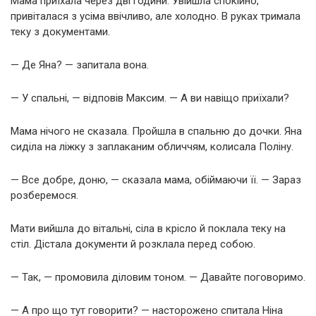
Мама приїхала через дві години. Увійшла спокійно,
привіталася з усіма ввічливо, але холодно. В руках тримала
теку з документами.
— Де Яна? — запитала вона.
— У спальні, — відповів Максим. — А ви навіщо приїхали?
Мама нічого не сказала. Пройшла в спальню до дочки. Яна
сиділа на ліжку з заплаканим обличчям, колисала Поліну.
— Все добре, доню, — сказала мама, обіймаючи її. — Зараз
розберемося.
Мати вийшла до вітальні, сіла в крісло й поклала теку на
стіл. Дістала документи й розклала перед собою.
— Так, — промовила діловим тоном. — Давайте поговоримо.
— А про що тут говорити? — насторожено спитала Ніна