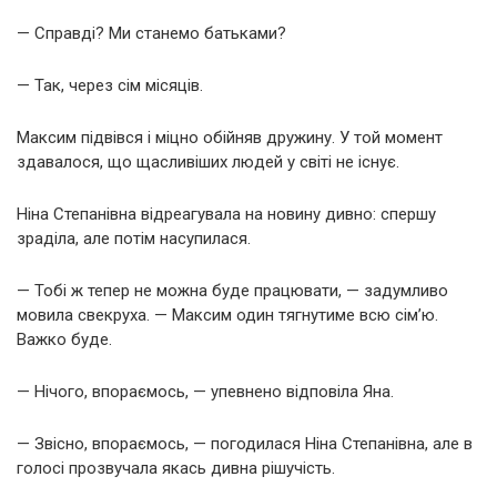
— Справді? Ми станемо батьками?
— Так, через сім місяців.
Максим підвівся і міцно обійняв дружину. У той момент
здавалося, що щасливіших людей у світі не існує.
Ніна Степанівна відреагувала на новину дивно: спершу
зраділа, але потім насупилася.
— Тобі ж тепер не можна буде працювати, — задумливо
мовила свекруха. — Максим один тягнутиме всю сім’ю.
Важко буде.
— Нічого, впораємось, — упевнено відповіла Яна.
— Звісно, впораємось, — погодилася Ніна Степанівна, але в
голосі прозвучала якась дивна рішучість.