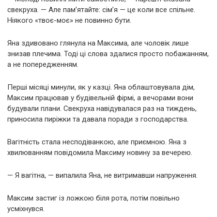
свекруха. — Але пам’ятайте: сім’я — це коли все спільне.
Ніякого «твоє-моє» не повинно бути.
Яна здивовано глянула на Максима, але чоловік лише
знизав плечима. Тоді ці слова здалися просто побажанням,
а не попередженням.
Перші місяці минули, як у казці. Яна облаштовувала дім,
Максим працював у будівельній фірмі, а вечорами вони
будували плани. Свекруха навідувалася раз на тиждень,
приносила пиріжки та давала поради з господарства.
Вагітність стала несподіванкою, але приємною. Яна з
хвилюванням повідомила Максиму новину за вечерею.
— Я вагітна, — випалила Яна, не витримавши напруження.
Максим застиг із ложкою біля рота, потім повільно
усміхнувся.