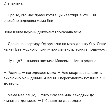
Степанівна.
— Про те, хто має право бути в цій квартирі, а хто — ні, —
спокійно відповіла мама Яни.
Вона взяла верхній документ і показала всім.
— Дарча на квартиру. Оформлена на мою доньку Яну. Лише
на неї. Без жодного пункту про спільну власність подружжя.
— Ну і що? — знизав плечима Максим. — Ми ж родина.
— Родина, — погодилася мама. — Але квартира належить
виключно моїй доньці. А всі інші перебувають тут лише з її
дозволу.
— Мама має рацію, — тихо сказала Яна, заходячи до
кімнати з донькою. — Я більше не дозволяю.