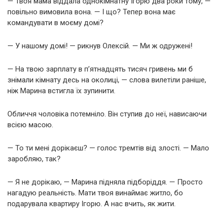
— Твоя мама віддала однокімнатну Ігорю два роки тому, —
повільно вимовила вона. — І що? Тепер вона має
командувати в моєму домі?
— У нашому домі! — рикнув Олексій. — Ми ж одружені!
— На твою зарплату в п’ятнадцять тисяч гривень ми б
знімали кімнату десь на околиці, — слова вилетіли раніше,
ніж Марина встигла їх зупинити.
Обличчя чоловіка потемніло. Він ступив до неї, нависаючи
всією масою.
— То ти мені дорікаєш? — голос тремтів від злості. — Мало
заробляю, так?
— Я не дорікаю, — Марина підняла підборіддя. — Просто
нагадую реальність. Мати твоя винаймає житло, бо
подарувала квартиру Ігорю. А нас вчить, як жити.