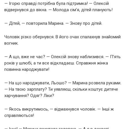
— Ігорю справді потрібна була підтримка! — Олексій
відвернувся до вікна. — Молода сім’я, дітей планують!
— Дітей, — повторила Марина. — Знову про дітей.
Чоловік різко обернувся. В його очах спалахнув знайомий
вогник.
— А що, вже не час? — Олексій знову наблизився. — П’ять
років у шлюбі, а ти все відкладаєш. Справжня жінка
повинна народжувати!
— На що народжувати, Льошо? — Марина розвела руками.
— На твою зарплату? Ти уявляєш, скільки коштує дитяче
харчування? Одяг? Ліки?
— Якось викрутимось, — відмахнувся чоловік. — Інші ж
справляються!