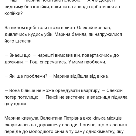
— Інші! — Марина похитала головою. — А я в декреті
сидітиму без копійки, поки ти на заводі горбатишся за
копійки?
За вікном щебетали птахи в листі. Олексій мовчав,
дивлячись кудись убік. Марина бачила, як напружилися
його щелепи.
— Знаєш що, — нарешті вимовив він, повертаючись до
дружини. — Годі сперечатись. У мами проблеми.
— Які ще проблеми? — Марина відійшла від вікна.
— Вона більше не може орендувати квартиру, — Олексій
потер потилицю. — Пенсії не вистачає, а власниця підняла
ціну вдвічі.
Марина кивнула. Валентина Петрівна вже кілька місяців
скаржилась на дорожнечу оренди. Логічно, що старенька
переїде до молодшого сина в ту саму однокімнатну, яку