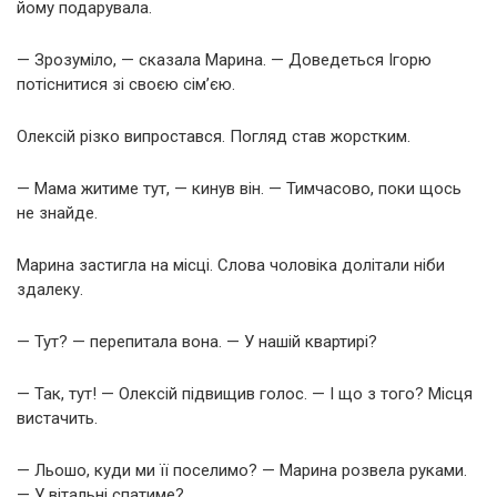
йому подарувала.
— Зрозуміло, — сказала Марина. — Доведеться Ігорю
потіснитися зі своєю сім’єю.
Олексій різко випростався. Погляд став жорстким.
— Мама житиме тут, — кинув він. — Тимчасово, поки щось
не знайде.
Марина застигла на місці. Слова чоловіка долітали ніби
здалеку.
— Тут? — перепитала вона. — У нашій квартирі?
— Так, тут! — Олексій підвищив голос. — І що з того? Місця
вистачить.
— Льошо, куди ми її поселимо? — Марина розвела руками.
— У вітальні спатиме?