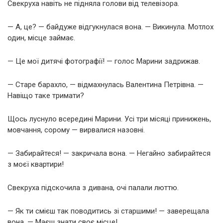
Свекруха навіть не підняла голови від телевізора.
— А, це? — байдуже відгукнулася вона. — Викинула. Мотлох
один, місце займає.
— Це мої дитячі фотографії! — голос Марини задрижав.
— Старе барахло, — відмахнулась Валентина Петрівна. —
Навіщо таке тримати?
Щось луснуло всередині Марини. Усі три місяці принижень,
мовчання, сорому — вирвалися назовні.
— Забирайтеся! — закричала вона. — Негайно забирайтеся
з моєї квартири!
Свекруха підскочила з дивана, очі палали люттю.
— Як ти смієш так поводитись зі старшими! — заверещала
вона. — Маєш знати своє місце!