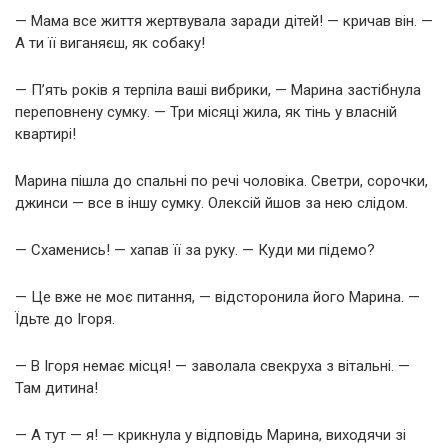
— Мама все життя жертвувала заради дітей! — кричав він. —
А ти її виганяєш, як собаку!
— П’ять років я терпіла ваші вибрики, — Марина застібнула
переповнену сумку. — Три місяці жила, як тінь у власній
квартирі!
Марина пішла до спальні по речі чоловіка. Светри, сорочки,
джинси — все в іншу сумку. Олексій йшов за нею слідом.
— Схаменись! — хапав її за руку. — Куди ми підемо?
— Це вже не моє питання, — відсторонила його Марина. —
Їдьте до Ігоря.
— В Ігоря немає місця! — заволала свекруха з вітальні. —
Там дитина!
— А тут — я! — крикнула у відповідь Марина, виходячи зі