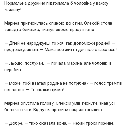
Нормальна дружина підтримала б чоловіка у важку
хвилину!
Марина притиснулась спиною до стіни. Олексій стояв
занадто близько, тиснув своєю присутністю.
— Дітей не народжуєш, то хоч так допоможи родині! —
продовжував він. — Мама все життя для нас старалась!
— Льошо, послухай… — почала Марина, але чоловік її
перебив.
— Може, тобі взагалі родина не потрібна? — голос тремтів
від злості. — То скажи прямо!
Марина опустила голову. Олексій умів тиснути, знав усі
болючі точки. Відчуття провини накрило хвилею.
— Добре, — тихо сказала вона. — Нехай трохи поживе.