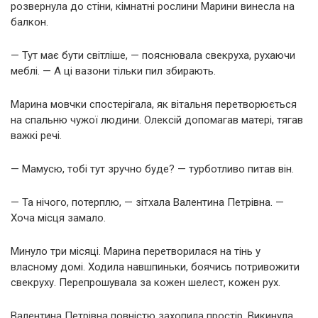
розвернула до стіни, кімнатні рослини Марини винесла на
балкон.
— Тут має бути світліше, — пояснювала свекруха, рухаючи
меблі. — А ці вазони тільки пил збирають.
Марина мовчки спостерігала, як вітальня перетворюється
на спальню чужої людини. Олексій допомагав матері, тягав
важкі речі.
— Мамусю, тобі тут зручно буде? — турботливо питав він.
— Та нічого, потерплю, — зітхала Валентина Петрівна. —
Хоча місця замало.
Минуло три місяці. Марина перетворилася на тінь у
власному домі. Ходила навшпиньки, боячись потривожити
свекруху. Перепрошувала за кожен шелест, кожен рух.
Валентина Петрівна повністю захопила простір. Викинула