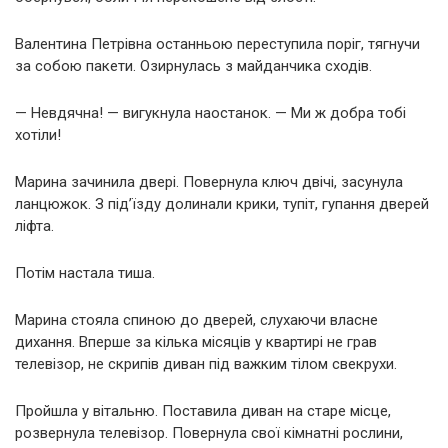
Валентина Петрівна останньою переступила поріг, тягнучи
за собою пакети. Озирнулась з майданчика сходів.
— Невдячна! — вигукнула наостанок. — Ми ж добра тобі
хотіли!
Марина зачинила двері. Повернула ключ двічі, засунула
ланцюжок. З під’їзду долинали крики, тупіт, гупання дверей
ліфта.
Потім настала тиша.
Марина стояла спиною до дверей, слухаючи власне
дихання. Вперше за кілька місяців у квартирі не грав
телевізор, не скрипів диван під важким тілом свекрухи.
Пройшла у вітальню. Поставила диван на старе місце,
розвернула телевізор. Повернула свої кімнатні рослини,