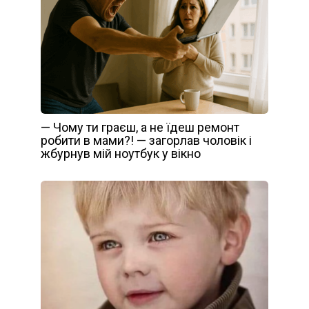
— Чому ти граєш, а не їдеш ремонт
робити в мами?! — загорлав чоловік і
жбурнув мій ноутбук у вікно