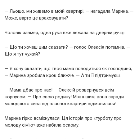
— Льошо, ми живемо в моїй квартирі, — нагадала Марина. —
Може, варто це враховувати?
Чоловік завмер, одна рука вже лежала на дверній ручці.
— Що ти хочеш цим сказати? — голос Олексія потемнів. —
Що я тут чужий?
— Я хочу сказати, що твоя мама поводиться як господиня,
— Марина зробила крок ближче. — А ти її підтримуєш.
— Мама дбає про нас! — Олексій розвернувся всім
корпусом. — Про свою родину! Між іншим, вона заради
молодшого сина від власної квартири відмовилася!
Марина гірко всміхнулася. Ця історія про «турботу про
молоду сім’ю» вже набила оскому.