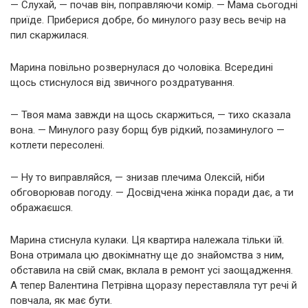
— Слухай, — почав він, поправляючи комір. — Мама сьогодні
приїде. Приберися добре, бо минулого разу весь вечір на
пил скаржилася.
Марина повільно розвернулася до чоловіка. Всередині
щось стиснулося від звичного роздратування.
— Твоя мама завжди на щось скаржиться, — тихо сказала
вона. — Минулого разу борщ був рідкий, позаминулого —
котлети пересолені.
— Ну то виправляйся, — знизав плечима Олексій, ніби
обговорював погоду. — Досвідчена жінка поради дає, а ти
ображаєшся.
Марина стиснула кулаки. Ця квартира належала тільки їй.
Вона отримала цю двокімнатну ще до знайомства з ним,
обставила на свій смак, вклала в ремонт усі заощадження.
А тепер Валентина Петрівна щоразу переставляла тут речі й
повчала, як має бути.