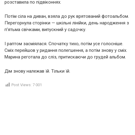
розставила по підвіконнях.
Потім сіла на диван, взяла до рук врятований фотоальбом.
Перегорнула сторінки — шкільні лінійки, день народження з
п’ятьма свічками, випускний у садочку.
І раптом засміялася. Спочатку тихо, потім усе голосніше.
Сміх перейшов у ридання полегшення, а потім знову у сміх.
Марина реготала до сліз, притискаючи до грудей альбом.
Дім знову належав їй. Тільки їй.
Post Views:
7 001