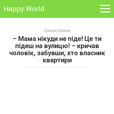
Skip
Happy World
to
content
Главная страница
– Мама нікуди не піде! Це ти
підеш на вулицю! – кричав
чоловік, забувши, хто власник
квартири