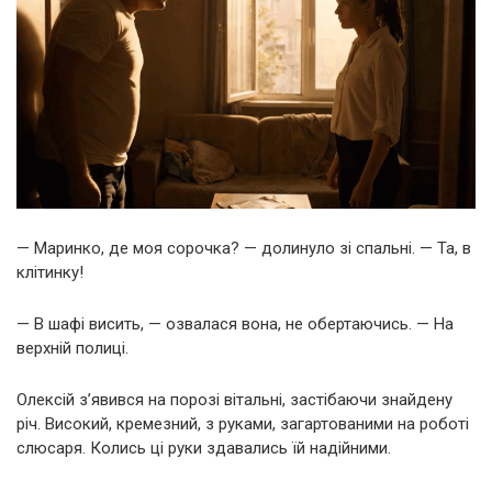
— Маринко, де моя сорочка? — долинуло зі спальні. — Та, в
клітинку!
— В шафі висить, — озвалася вона, не обертаючись. — На
верхній полиці.
Олексій з’явився на порозі вітальні, застібаючи знайдену
річ. Високий, кремезний, з руками, загартованими на роботі
слюсаря. Колись ці руки здавались їй надійними.