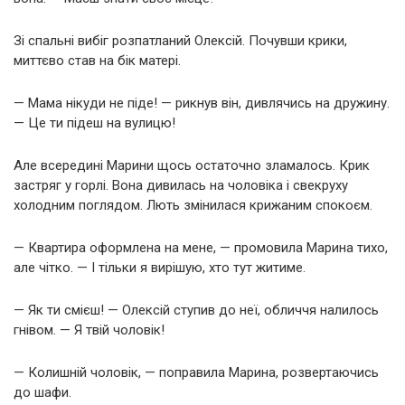
Зі спальні вибіг розпатланий Олексій. Почувши крики,
миттєво став на бік матері.
— Мама нікуди не піде! — рикнув він, дивлячись на дружину.
— Це ти підеш на вулицю!
Але всередині Марини щось остаточно зламалось. Крик
застряг у горлі. Вона дивилась на чоловіка і свекруху
холодним поглядом. Лють змінилася крижаним спокоєм.
— Квартира оформлена на мене, — промовила Марина тихо,
але чітко. — І тільки я вирішую, хто тут житиме.
— Як ти смієш! — Олексій ступив до неї, обличчя налилось
гнівом. — Я твій чоловік!
— Колишній чоловік, — поправила Марина, розвертаючись
до шафи.