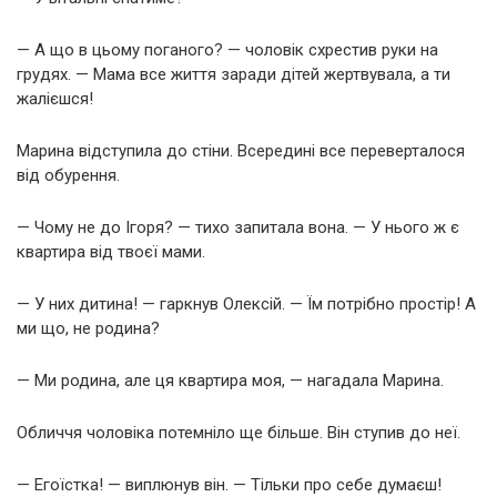
— А що в цьому поганого? — чоловік схрестив руки на
грудях. — Мама все життя заради дітей жертвувала, а ти
жалієшся!
Марина відступила до стіни. Всередині все переверталося
від обурення.
— Чому не до Ігоря? — тихо запитала вона. — У нього ж є
квартира від твоєї мами.
— У них дитина! — гаркнув Олексій. — Їм потрібно простір! А
ми що, не родина?
— Ми родина, але ця квартира моя, — нагадала Марина.
Обличчя чоловіка потемніло ще більше. Він ступив до неї.
— Егоїстка! — виплюнув він. — Тільки про себе думаєш!