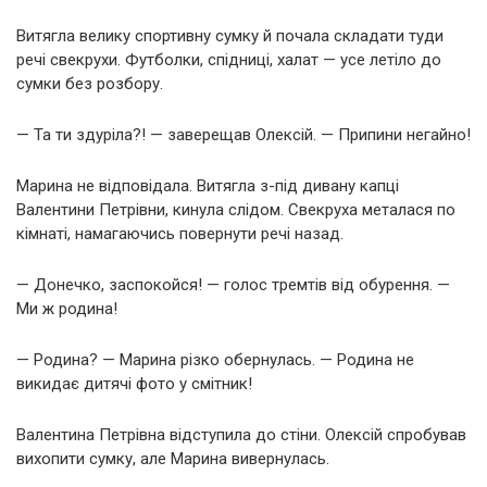
Витягла велику спортивну сумку й почала складати туди
речі свекрухи. Футболки, спідниці, халат — усе летіло до
сумки без розбору.
— Та ти здуріла?! — заверещав Олексій. — Припини негайно!
Марина не відповідала. Витягла з-під дивану капці
Валентини Петрівни, кинула слідом. Свекруха металася по
кімнаті, намагаючись повернути речі назад.
— Донечко, заспокойся! — голос тремтів від обурення. —
Ми ж родина!
— Родина? — Марина різко обернулась. — Родина не
викидає дитячі фото у смітник!
Валентина Петрівна відступила до стіни. Олексій спробував
вихопити сумку, але Марина вивернулась.