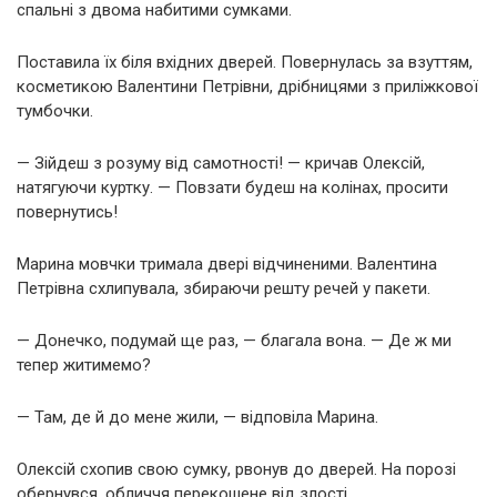
спальні з двома набитими сумками.
Поставила їх біля вхідних дверей. Повернулась за взуттям,
косметикою Валентини Петрівни, дрібницями з приліжкової
тумбочки.
— Зійдеш з розуму від самотності! — кричав Олексій,
натягуючи куртку. — Повзати будеш на колінах, просити
повернутись!
Марина мовчки тримала двері відчиненими. Валентина
Петрівна схлипувала, збираючи решту речей у пакети.
— Донечко, подумай ще раз, — благала вона. — Де ж ми
тепер житимемо?
— Там, де й до мене жили, — відповіла Марина.
Олексій схопив свою сумку, рвонув до дверей. На порозі
обернувся, обличчя перекошене від злості.