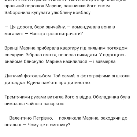
пральний порошок Марини, замінивши його своїм.
Заборонила купувати улюблену ковбасу.
— Ця дорога, бери звичайну, — командувала вона в
магазині. — Навіщо гроші витрачати?
Вранці Марина прибирала квартиру під пильним поглядом
свекрухи. Зібрала сміття, понесла викидати. У відрі щось
знайоме блиснуло. Марина нахилилася — і завмерла.
Дитячий фотоальбом. Той самий, з фотографіями зі школи,
дитсадка. Єдина пам’ять про дитинство.
Тремтячими руками витягла його з відра. Обкладинка була
вимазана чайною заваркою.
— Валентино Петрівно, — покликала Марина, заходячи до
вітальні. — Чому це в смітнику?