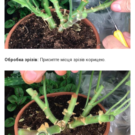
Обробка зрізів:
Присипте місця зрізів корицею.