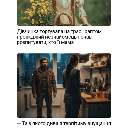
Дівчинка торгувала на трасі, раптом
проїжджий незнайомець почав
розпитувати, хто її мама
— Та з якого дива я терпітиму знущання