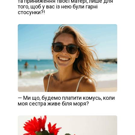
та приниження твоєї матері, лише для
того, щоб у вас із нею були гарні
стосунки?!
— Ми що, будемо платити комусь, коли
моя сестра живе біля моря?