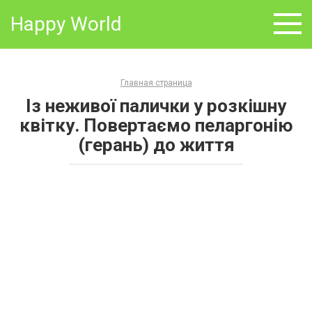
Skip
Happy World
to
content
Главная страница
Із неживої палички у розкішну
квітку. Повертаємо пеларгонію
(герань) до життя