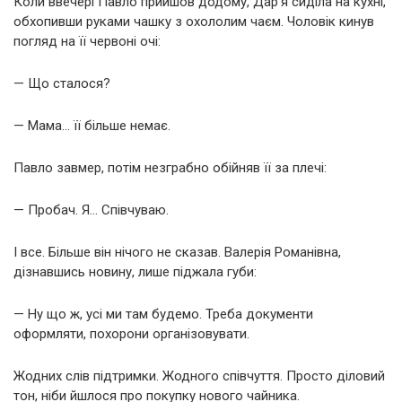
Коли ввечері Павло прийшов додому, Дар’я сиділа на кухні,
обхопивши руками чашку з охололим чаєм. Чоловік кинув
погляд на її червоні очі:
— Що сталося?
— Мама… її більше немає.
Павло завмер, потім незграбно обійняв її за плечі:
— Пробач. Я… Співчуваю.
І все. Більше він нічого не сказав. Валерія Романівна,
дізнавшись новину, лише піджала губи:
— Ну що ж, усі ми там будемо. Треба документи
оформляти, похорони організовувати.
Жодних слів підтримки. Жодного співчуття. Просто діловий
тон, ніби йшлося про покупку нового чайника.