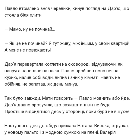
Павло втомлено зняв черевики, кинув погляд на Дар’ю, що
стояла біля плити:
— Мамо, ну не починай…
— Як це не починай? Я тут живу, між іншим, у своїй квартирі!
А мене не поважають!
Дар’я перевертала котлети на сковороді, відчуваючи, як
напруга наповзає на плечі. Павло пройшов повз неї на
кухню, налив собі води, випив і зник у кімнаті. Навіть не
обійняв, не запитав, як день минув.
Так було завжди. Мати говорить — Павло мовчить або йде.
Дар’я давно зрозуміла, що захищати її він не буде.
Простіше відсидітися десь у сторонці, поки буря не вщухне.
Наступного дня до обіду приїхала Наталя. Висока, струнка,
у новому пальто і з модною сумкою на плечі. Валерія