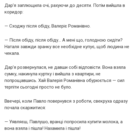
Дар’я заплющила очі, рахуючи до десяти. Потім вийшла в
коридор:
— Сходжу після обіду, Валеріє Романівно.
— Після обіду, після обіду… А мені що, голодною сидіти?
Наталя завжди зранку все необхідне купує, щоб людина не
чекала.
Дар’я розвернулася, не давши собі відповісти. Вона взяла
сумку, накинула куртку і вийшла з квартири, не
попрощавшись. Хай Валерія Романівна обурюється — сил
терпіти сьогодні просто не було.
Ввечері, коли Павло повернувся з роботи, свекруха одразу
почала скаржитися:
— Уявляєш, Павлушо, вранці попросила купити молока, а
вона взяла і пішла! Нахамила і пішла!