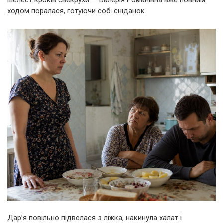
шелест кроків свекрухи — Валерія Романівна вже повним
ходом поралася, готуючи собі сніданок.
Дар’я повільно підвелася з ліжка, накинула халат і