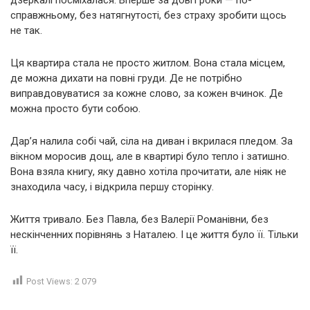
справжньому, без натягнутості, без страху зробити щось
не так.
Ця квартира стала не просто житлом. Вона стала місцем,
де можна дихати на повні груди. Де не потрібно
виправдовуватися за кожне слово, за кожен вчинок. Де
можна просто бути собою.
Дар’я налила собі чай, сіла на диван і вкрилася пледом. За
вікном моросив дощ, але в квартирі було тепло і затишно.
Вона взяла книгу, яку давно хотіла прочитати, але ніяк не
знаходила часу, і відкрила першу сторінку.
Життя тривало. Без Павла, без Валерії Романівни, без
нескінченних порівнянь з Наталею. І це життя було її. Тільки
її.
Post Views:
2 079