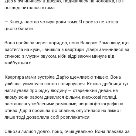
Дар’я зупинилася в дверях, подивилася на чоловіка, і в її
погляді читалася втома:
— Кінець настав чотири роки тому. Я просто не хотіла
цього бачити.
Вона пройшла через коридор, повз Валерію Романівну, що
застигла на кухні, і вийшла з квартири. Двері зачинилися за
спиною з глухим звуком, ніби відрізаючи минуле від
майбутнього.
Квартира мами зустріла Дар’ю щемливою тишею. Вона
увійшла, увімкнула світло і озирнулася. Кожна дрібниця тут
нагадувала про рідну людину — старенький диван, на
якому вони разом дивилися фільми, книжкові полиці,
заставлені улюбленими романами, вицвілі фотографії на
стінах. Дар’я пройшла до спальні, опустилася на ліжко і
лише тоді дозволила собі розплакатися.
Сльози лилися довго, гірко, очищувально. Вона плакала за