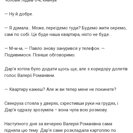
— Ну й добре.
— Я думала… Може, переїдемо туди? Будемо жити окремо,
самі по собі. Це буде наша квартира, ніхто не буде…
— М-м-м, — Павло знову занурився у телефон. —
Подивимося. Пізніше обговоримо.
Дар’я хотіла було додати щось ще, але з коридору долетів
голос Валерії Романівни.
— Квартиру кажеш? Але ж ви тепер мене не покинете?
Свекруха стояла у дверях, схрестивши руки на грудях, і
Дар’я одразу зрозуміла – вона чула всю розмову.
Наступного дня за вечерею Валерія Романівна сама
підняла цю тему. Дар’я саме розкладала картоплю по