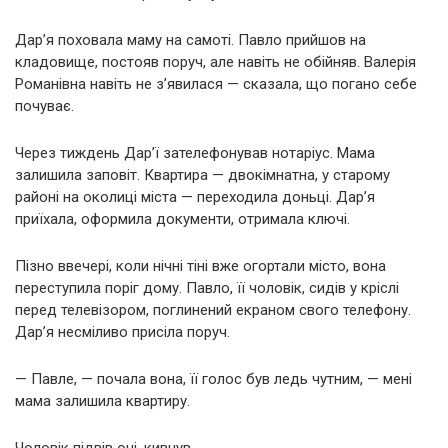
Дар’я поховала маму на самоті. Павло прийшов на
кладовище, постояв поруч, але навіть не обійняв. Валерія
Романівна навіть не з’явилася — сказала, що погано себе
почуває.
Через тиждень Дар’ї зателефонував нотаріус. Мама
залишила заповіт. Квартира — двокімнатна, у старому
районі на околиці міста — переходила доньці. Дар’я
приїхала, оформила документи, отримала ключі.
Пізно ввечері, коли нічні тіні вже огортали місто, вона
переступила поріг дому. Павло, її чоловік, сидів у кріслі
перед телевізором, поглинений екраном свого телефону.
Дар’я несміливо присіла поруч.
— Павле, — почала вона, її голос був ледь чутним, — мені
мама залишила квартиру.
Чоловік підвів очі, кивнув.