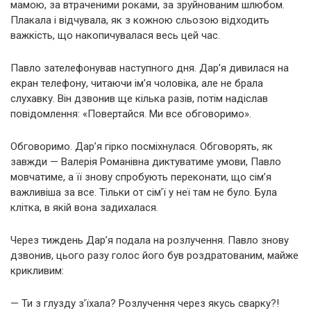
мамою, за втраченими роками, за зруйнованим шлюбом.
Плакала і відчувала, як з кожною сльозою відходить
важкість, що накопичувалася весь цей час.
Павло зателефонував наступного дня. Дар’я дивилася на
екран телефону, читаючи ім’я чоловіка, але не брала
слухавку. Він дзвонив ще кілька разів, потім надіслав
повідомлення: «Повертайся. Ми все обговоримо».
Обговоримо. Дар’я гірко посміхнулася. Обговорять, як
завжди — Валерія Романівна диктуватиме умови, Павло
мовчатиме, а її знову спробують переконати, що сім’я
важливіша за все. Тільки от сім’ї у неї там не було. Була
клітка, в якій вона задихалася.
Через тиждень Дар’я подала на розлучення. Павло знову
дзвонив, цього разу голос його був роздратованим, майже
крикливим:
— Ти з глузду з’їхала? Розлучення через якусь сварку?!