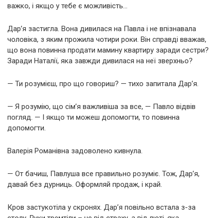
важко, і якщо у тебе є можливість…
Дар’я застигла. Вона дивилася на Павла і не впізнавала
чоловіка, з яким прожила чотири роки. Він справді вважав,
що вона повинна продати мамину квартиру заради сестри?
Заради Наталії, яка завжди дивилася на неї зверхньо?
— Ти розумієш, про що говориш? — тихо запитала Дар’я.
— Я розумію, що сім’я важливіша за все, — Павло відвів
погляд. — І якщо ти можеш допомогти, то повинна
допомогти.
Валерія Романівна задоволено кивнула.
— От бачиш, Павлуша все правильно розуміє. Тож, Дар’я,
давай без дурниць. Оформляй продаж, і край.
Кров застукотіла у скронях. Дар’я повільно встала з-за
столу. Руки тремтіли – не від страху, а від люті, яка