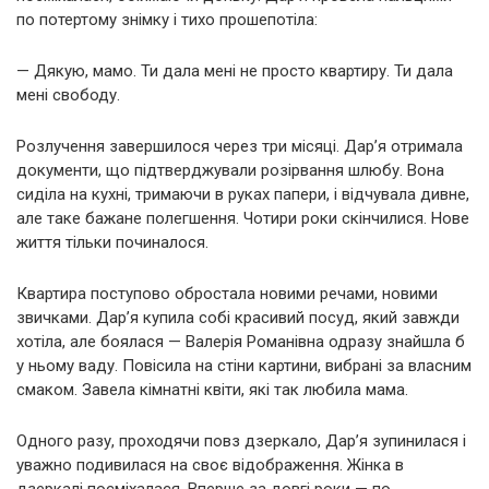
по потертому знімку і тихо прошепотіла:
— Дякую, мамо. Ти дала мені не просто квартиру. Ти дала
мені свободу.
Розлучення завершилося через три місяці. Дар’я отримала
документи, що підтверджували розірвання шлюбу. Вона
сиділа на кухні, тримаючи в руках папери, і відчувала дивне,
але таке бажане полегшення. Чотири роки скінчилися. Нове
життя тільки починалося.
Квартира поступово обростала новими речами, новими
звичками. Дар’я купила собі красивий посуд, який завжди
хотіла, але боялася — Валерія Романівна одразу знайшла б
у ньому ваду. Повісила на стіни картини, вибрані за власним
смаком. Завела кімнатні квіти, які так любила мама.
Одного разу, проходячи повз дзеркало, Дар’я зупинилася і
уважно подивилася на своє відображення. Жінка в
дзеркалі посміхалася. Вперше за довгі роки — по-