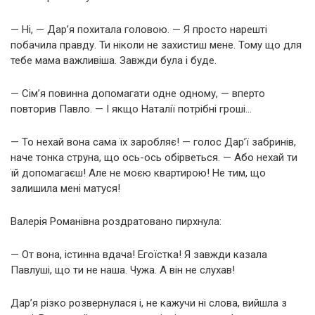
— Ні, — Дар’я похитала головою. — Я просто нарешті
побачила правду. Ти ніколи не захистиш мене. Тому що для
тебе мама важливіша. Завжди була і буде.
— Сім’я повинна допомагати одне одному, — вперто
повторив Павло. — І якщо Наталії потрібні гроші…
— То нехай вона сама їх заробляє! — голос Дар’ї забринів,
наче тонка струна, що ось-ось обірветься. — Або нехай ти
їй допомагаєш! Але не моєю квартирою! Не тим, що
залишила мені матуся!
Валерія Романівна роздратовано пирхнула:
— От вона, істинна вдача! Егоїстка! Я завжди казала
Павлуші, що ти не наша. Чужа. А він не слухав!
Дар’я різко розвернулася і, не кажучи ні слова, вийшла з