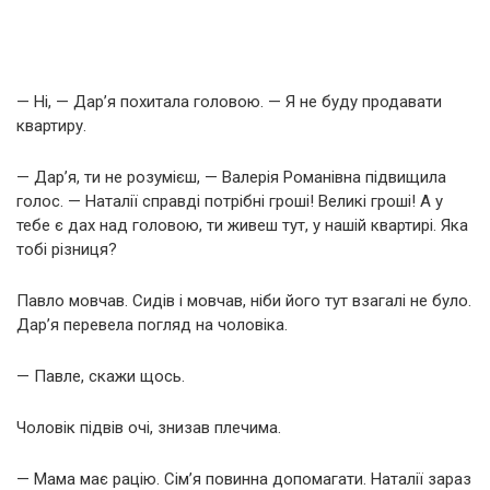
— Ні, — Дар’я похитала головою. — Я не буду продавати
квартиру.
— Дар’я, ти не розумієш, — Валерія Романівна підвищила
голос. — Наталії справді потрібні гроші! Великі гроші! А у
тебе є дах над головою, ти живеш тут, у нашій квартирі. Яка
тобі різниця?
Павло мовчав. Сидів і мовчав, ніби його тут взагалі не було.
Дар’я перевела погляд на чоловіка.
— Павле, скажи щось.
Чоловік підвів очі, знизав плечима.
— Мама має рацію. Сім’я повинна допомагати. Наталії зараз