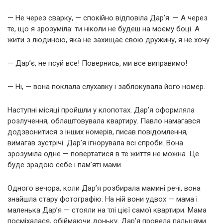
— Не через сварку, — спокійно відповіла Дар’я. — А через
те, що я зрозуміла: ти ніколи не будеш на моєму боці. А
жити з людиною, яка не захищає свою дружину, я не хочу.
— Дар’є, не псуй все! Повернись, ми все виправимо!
— Ні, — вона поклала слухавку і заблокувала його номер.
Наступні місяці пройшли у клопотах. Дар’я оформляла
розлучення, облаштовувала квартиру. Павло намагався
додзвонитися з інших номерів, писав повідомлення,
вимагав зустрічі. Дар’я ігнорувала всі спроби. Вона
зрозуміла одне — повертатися в те життя не можна. Це
буде зрадою себе і пам’яті мами.
Одного вечора, коли Дар’я розбирала мамині речі, вона
знайшла стару фотографію. На ній вони удвох — мама і
маленька Дар’я — стояли на тлі цієї самої квартири. Мама
посміхалася, обіймаючи доньку. Дар’я провела пальцями