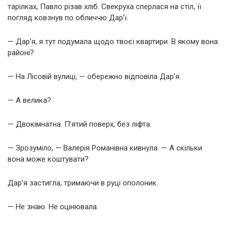
тарілках, Павло різав хліб. Свекруха сперлася на стіл, її
погляд ковзнув по обличчю Дар’ї.
— Дар’я, я тут подумала щодо твоєї квартири. В якому вона
районі?
— На Лісовій вулиці, — обережно відповіла Дар’я.
— А велика?
— Двокімнатна. П’ятий поверх, без ліфта.
— Зрозуміло, — Валерія Романівна кивнула. — А скільки
вона може коштувати?
Дар’я застигла, тримаючи в руці ополоник.
— Не знаю. Не оцінювала.