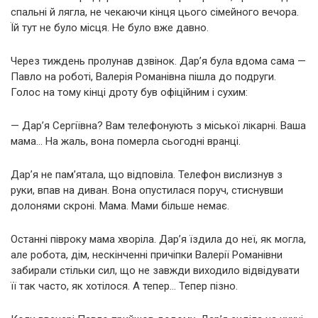
спальні й лягла, не чекаючи кінця цього сімейного вечора.
Їй тут не було місця. Не було вже давно.
Через тиждень пролунав дзвінок. Дар’я була вдома сама —
Павло на роботі, Валерія Романівна пішла до подруги.
Голос на тому кінці дроту був офіційним і сухим:
— Дар’я Сергіївна? Вам телефонують з міської лікарні. Ваша
мама… На жаль, вона померла сьогодні вранці.
Дар’я не пам’ятала, що відповіла. Телефон вислизнув з
руки, впав на диван. Вона опустилася поруч, стиснувши
долонями скроні. Мама. Мами більше немає.
Останні півроку мама хворіла. Дар’я їздила до неї, як могла,
але робота, дім, нескінченні причіпки Валерії Романівни
забирали стільки сил, що не завжди виходило відвідувати
її так часто, як хотілося. А тепер… Тепер пізно.