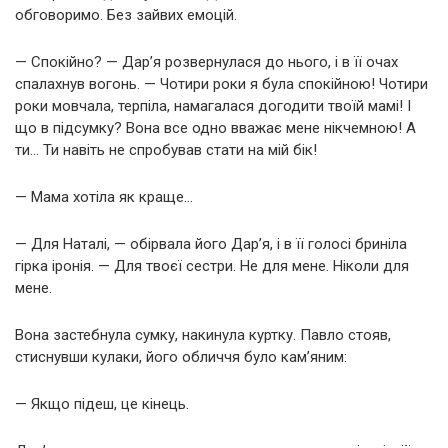
обговоримо. Без зайвих емоцій.
— Спокійно? — Дар’я розвернулася до нього, і в її очах
спалахнув вогонь. — Чотири роки я була спокійною! Чотири
роки мовчала, терпіла, намагалася догодити твоїй мамі! І
що в підсумку? Вона все одно вважає мене нікчемною! А
ти… Ти навіть не спробував стати на мій бік!
— Мама хотіла як краще…
— Для Наталі, — обірвала його Дар’я, і в її голосі бриніла
гірка іронія. — Для твоєї сестри. Не для мене. Ніколи для
мене.
Вона застебнула сумку, накинула куртку. Павло стояв,
стиснувши кулаки, його обличчя було кам’яним:
— Якщо підеш, це кінець.