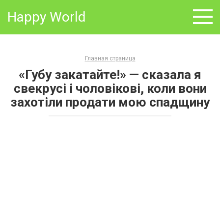
Skip
Happy World
to
content
Главная страница
«Губу закатайте!» — сказала я
свекрусі і чоловікові, коли вони
захотіли продати мою спадщину