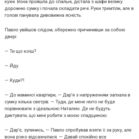
кухні. Вона пройшла до спальні, дістала з шафи велику
дорожню сумку і почала складати речі. Руки тремтіли, але в
голові панувала дивовижна ясність.
Павло увійшов слідом, обережно причинивши за собою
двері:
— Ти що коїш?
— Йду.
— Куди?!
— До маминої квартири, — Дар’я з напруженням запхала в
сумку кілька светрів. — Туди, де мене ніхто не буде
порівнювати з ідеальною Наталею. Де не будуть
диктувати, що мені робити з моєю спадщиною.
— Дар’є, зупинись, — Павло спробував взяти її за руку, але
вона різко відсахнулася. — Давай спокійно все