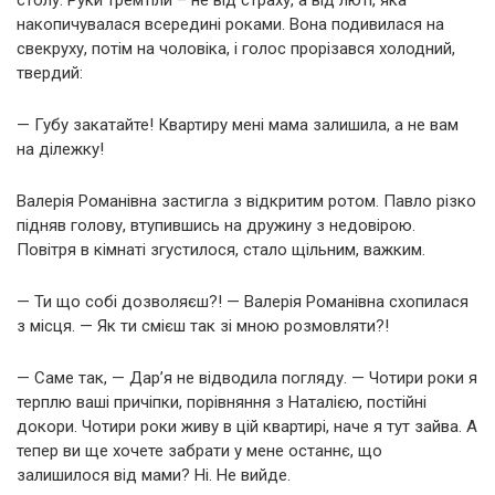
накопичувалася всередині роками. Вона подивилася на
свекруху, потім на чоловіка, і голос прорізався холодний,
твердий:
— Губу закатайте! Квартиру мені мама залишила, а не вам
на ділежку!
Валерія Романівна застигла з відкритим ротом. Павло різко
підняв голову, втупившись на дружину з недовірою.
Повітря в кімнаті згустилося, стало щільним, важким.
— Ти що собі дозволяєш?! — Валерія Романівна схопилася
з місця. — Як ти смієш так зі мною розмовляти?!
— Саме так, — Дар’я не відводила погляду. — Чотири роки я
терплю ваші причіпки, порівняння з Наталією, постійні
докори. Чотири роки живу в цій квартирі, наче я тут зайва. А
тепер ви ще хочете забрати у мене останнє, що
залишилося від мами? Ні. Не вийде.