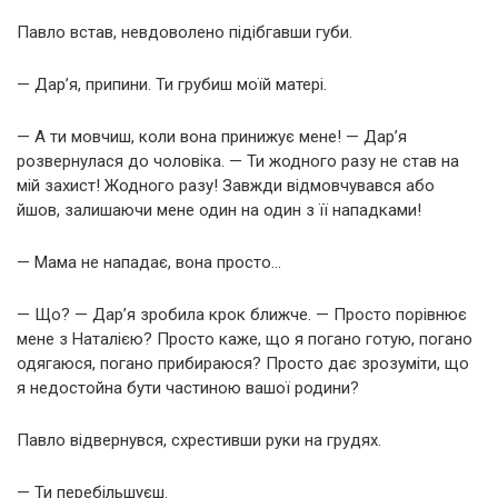
Павло встав, невдоволено підібгавши губи.
— Дар’я, припини. Ти грубиш моїй матері.
— А ти мовчиш, коли вона принижує мене! — Дар’я
розвернулася до чоловіка. — Ти жодного разу не став на
мій захист! Жодного разу! Завжди відмовчувався або
йшов, залишаючи мене один на один з її нападками!
— Мама не нападає, вона просто…
— Що? — Дар’я зробила крок ближче. — Просто порівнює
мене з Наталією? Просто каже, що я погано готую, погано
одягаюся, погано прибираюся? Просто дає зрозуміти, що
я недостойна бути частиною вашої родини?
Павло відвернувся, схрестивши руки на грудях.
— Ти перебільшуєш.