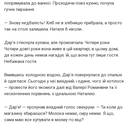
попрямувала до ванної. Проходячи повз кухню, почула
гучне пирхання:
— Знову недбалість! Хліб не в хлібницю прибрала, а просто
так на столі залишила. Наталя б ніколи…
Дар’я стиснула кулаки, але промовчала. Чотири роки.
Чотири довгі роки вона живе в цій квартирі, в цьому домі,
де кожен день немов нагадує їй, що вона тут лише гостя.
Небажана гостя.
Вмившись холодною водою, Дар’я повернулася до спальні
й одяглася. Сьогодні у неї вихідний, і єдине, чого їй хотілося
— провести його якомога далі від Валерії Романівни та її
нескінченних порівнянь з ідеальною Наталею.
— Дар’я! — пролунав владний голос свекрухи. — Ти коли до
магазину збираєшся? Молока немає, сиру немає. Я що,
сама маю все купувати в моєму-то віці?