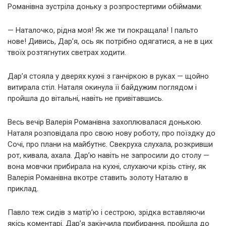
Романівна зустріла доньку з розпростертими обіймами:
— Наталочко, рідна моя! Як же ти покращала! І пальто
нове! Дивись, Дар’я, ось як потрібно одягатися, а не в цих
твоїх розтягнутих светрах ходити.
Дар’я стояла у дверях кухні з ганчіркою в руках — щойно
витирала стіл. Наталя окинула її байдужим поглядом і
пройшла до вітальні, навіть не привітавшись.
Весь вечір Валерія Романівна захоплювалася донькою.
Наталя розповідала про свою нову роботу, про поїздку до
Сочі, про плани на майбутнє. Свекруха слухала, розкривши
рот, кивала, ахала. Дар’ю навіть не запросили до столу —
вона мовчки прибирала на кухні, слухаючи крізь стіну, як
Валерія Романівна вкотре ставить золоту Наталю в
приклад.
Павло теж сидів з матір’ю і сестрою, зрідка вставляючи
якісь коментарі. Дар’я закінчила прибирання, пройшла до