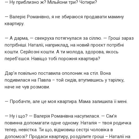
— Ну приблизно ж? Мільйони три? Чотири?
— Валеріє Романівно, я не збираюся продавати мамину
квартиру.
— А дарма, — свекруха потягнулася за сіллю. — Гроші зараз
потрібніші. Наталії, наприклад, на новий проєкт потрібні
кошти. Серйозні кошти. А ти молода, здорова, якось
переб’єшся. Навіщо тобі порожня квартира?
Дар’я повільно поставила ополоник на стіл. Вона
подивилася на Павла – той сидів, втупившись у тарілку,
наче не чув розмови.
— Пробачте, але це моя квартира. Мама залишила її мені.
— Ну і що? — Валерія Романівна насупилася. — Сім’я
повинна допомагати одне одному. Наталія – твоя родичка
тепер, невістка. Ти що, відмовиш сестрі чоловіка в
допомозі? Продаси квартиру, розділите гроші – Наталії на