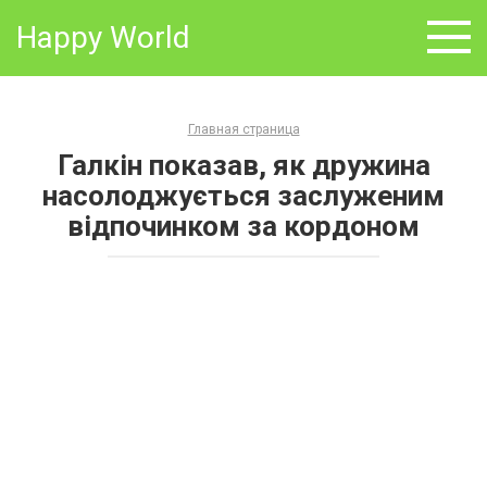
Skip
Happy World
to
content
Главная страница
Галкін показав, як дружина
насолоджується заслуженим
відпочинком за кордоном