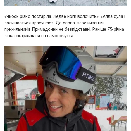
«Якось різко постаріла. Ледве ноги волочить», «Алла була і
залишається красунею». До слова, переживання
прихильників Примадонни не безпідставні. Раніше 75-річна
зірка скаржилася на самопочуття: