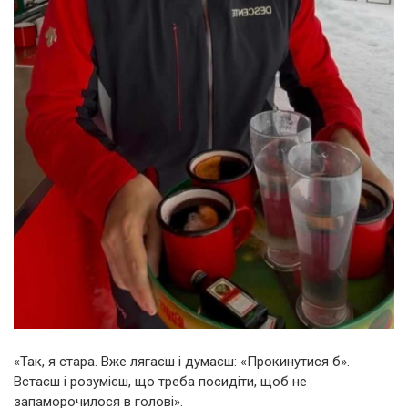
«Так, я стара. Вже лягаєш і думаєш: «Прокинутися б».
Встаєш і розумієш, що треба посидіти, щоб не
запаморочилося в голові».