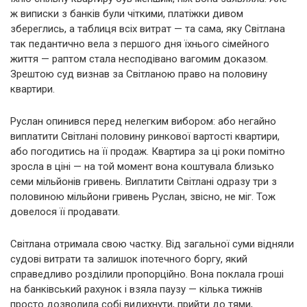
ж виписки з банків були чіткими, платіжки дивом
збереглись, а таблиця всіх витрат — та сама, яку Світлана
так педантично вела з першого дня їхнього сімейного
життя — раптом стала несподівано вагомим доказом.
Зрештою суд визнав за Світланою право на половину
квартири.
Руслан опинився перед нелегким вибором: або негайно
виплатити Світлані половину ринкової вартості квартири,
або погодитись на її продаж. Квартира за ці роки помітно
зросла в ціні — на той момент вона коштувала близько
семи мільйонів гривень. Виплатити Світлані одразу три з
половиною мільйони гривень Руслан, звісно, не міг. Тож
довелося її продавати.
Світлана отримала свою частку. Від загальної суми відняли
судові витрати та залишок іпотечного боргу, який
справедливо розділили пропорційно. Вона поклала гроші
на банківський рахунок і взяла паузу — кілька тижнів
просто дозволила собі видихнути, прийти до тями,