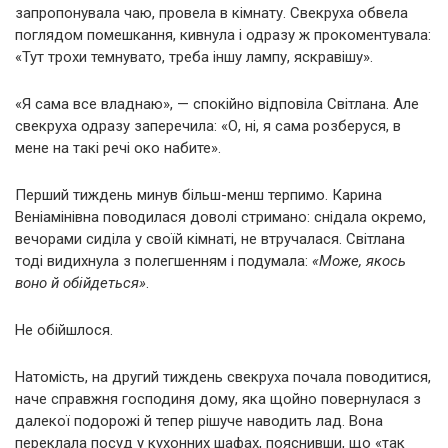
запропонувала чаю, провела в кімнату. Свекруха обвела
поглядом помешкання, кивнула і одразу ж прокоментувала:
«Тут трохи темнувато, треба іншу лампу, яскравішу».
«Я сама все владнаю», — спокійно відповіла Світлана. Але
свекруха одразу заперечила: «О, ні, я сама розберуся, в
мене на такі речі око набите».
Перший тиждень минув більш-менш терпимо. Карина
Веніамінівна поводилася доволі стримано: снідала окремо,
вечорами сиділа у своїй кімнаті, не втручалася. Світлана
тоді видихнула з полегшенням і подумала:
«Може, якось
воно й обійдеться»
.
Не обійшлося.
Натомість, на другий тиждень свекруха почала поводитися,
наче справжня господиня дому, яка щойно повернулася з
далекої подорожі й тепер рішуче наводить лад. Вона
переклала посуд у кухонних шафах, пояснивши, що «так