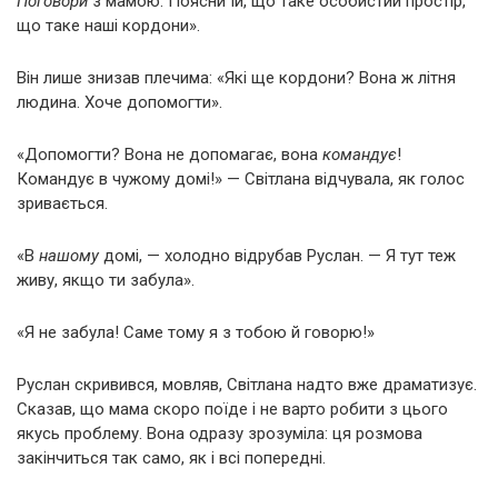
Поговори
з мамою. Поясни їй, що таке особистий простір,
що таке наші кордони».
Він лише знизав плечима: «Які ще кордони? Вона ж літня
людина. Хоче допомогти».
«Допомогти? Вона не допомагає, вона
командує
!
Командує в чужому домі!» — Світлана відчувала, як голос
зривається.
«В
нашому
домі, — холодно відрубав Руслан. — Я тут теж
живу, якщо ти забула».
«Я не забула! Саме тому я з тобою й говорю!»
Руслан скривився, мовляв, Світлана надто вже драматизує.
Сказав, що мама скоро поїде і не варто робити з цього
якусь проблему. Вона одразу зрозуміла: ця розмова
закінчиться так само, як і всі попередні.