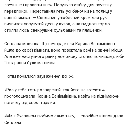
зручніше і правильніше». Посунула стійку для взуття у
передпокої. Переставила геть усі баночки на полиці у
ванній кімнаті — Світланин улюблений крем для рук
виявився засунутий десь у куток, а на видноті гордо
стояли якісь свекрушині бульбашки та пляшечки.
Світлана мовчала. Щовечора, коли Карина Веніамінівна
йшла до своєї кімнати, вона повертала речі на звичні місця.
Але вже наступного ранку все знову стояло по-іншому, ніби
її старання були марними.
Потім почалися зауваження до їжі.
«Рис у тебе геть розварений, так його не готують», —
проголошувала Карина Веніамінівна, навіть не піднімаючи
погляду від своєї тарілки.
«Ми з Русланом любимо саме так», — спокійно відповідала
Світлана.