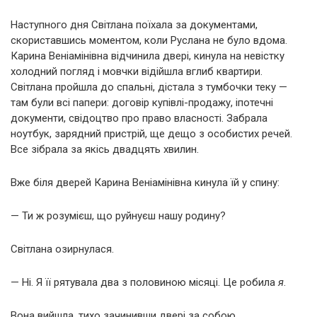
Наступного дня Світлана поїхала за документами,
скориставшись моментом, коли Руслана не було вдома.
Карина Веніамінівна відчинила двері, кинула на невістку
холодний погляд і мовчки відійшла вглиб квартири.
Світлана пройшла до спальні, дістала з тумбочки теку —
там були всі папери: договір купівлі-продажу, іпотечні
документи, свідоцтво про право власності. Забрала
ноутбук, зарядний пристрій, ще дещо з особистих речей.
Все зібрала за якісь двадцять хвилин.
Вже біля дверей Карина Веніамінівна кинула їй у спину:
— Ти ж розумієш, що руйнуєш нашу родину?
Світлана озирнулася.
— Ні. Я її рятувала два з половиною місяці. Це робила
я
.
Вона вийшла, тихо зачинивши двері за собою.