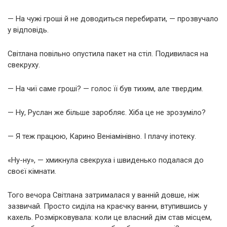
— На чужі гроші й не доводиться перебирати, — прозвучало
у відповідь.
Світлана повільно опустила пакет на стіл. Подивилася на
свекруху.
— На чиї саме гроші? — голос її був тихим, але твердим.
— Ну, Руслан же більше заробляє. Хіба це не зрозуміло?
— Я теж працюю, Карино Веніамінівно. І плачу іпотеку.
«Ну-ну», — хмикнула свекруха і швиденько подалася до
своєї кімнати.
Того вечора Світлана затрималася у ванній довше, ніж
зазвичай. Просто сиділа на краєчку ванни, втупившись у
кахель. Розмірковувала: коли це власний дім став місцем,