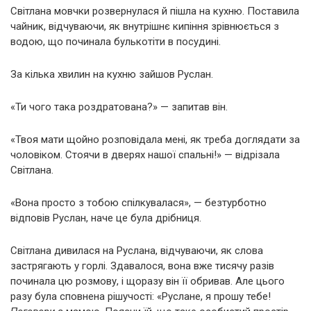
Світлана мовчки розвернулася й пішла на кухню. Поставила
чайник, відчуваючи, як внутрішнє кипіння зрівнюється з
водою, що починала булькотіти в посудині.
За кілька хвилин на кухню зайшов Руслан.
«Ти чого така роздратована?» — запитав він.
«Твоя мати щойно розповідала мені, як треба доглядати за
чоловіком. Стоячи в дверях нашої спальні!» — відрізала
Світлана.
«Вона просто з тобою спілкувалася», — безтурботно
відповів Руслан, наче це була дрібниця.
Світлана дивилася на Руслана, відчуваючи, як слова
застрягають у горлі. Здавалося, вона вже тисячу разів
починала цю розмову, і щоразу він її обривав. Але цього
разу була сповнена рішучості: «Руслане, я прошу тебе!