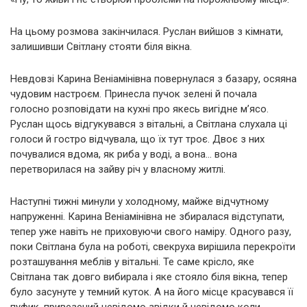
На цьому розмова закінчилася. Руслан вийшов з кімнати,
залишивши Світлану стояти біля вікна.
Невдовзі Карина Веніамінівна повернулася з базару, осяяна
чудовим настроєм. Принесла пучок зелені й почала
голосно розповідати на кухні про якесь вигідне м’ясо.
Руслан щось відгукувався з вітальні, а Світлана слухала ці
голоси й гостро відчувала, що їх тут троє. Двоє з них
почувалися вдома, як риба у воді, а вона… вона
перетворилася на зайву річ у власному житлі.
Наступні тижні минули у холодному, майже відчутному
напруженні. Карина Веніамінівна не збиралася відступати,
тепер уже навіть не приховуючи свого наміру. Одного разу,
поки Світлана була на роботі, свекруха вирішила перекроїти
розташування меблів у вітальні. Те саме крісло, яке
Світлана так довго вибирала і яке стояло біля вікна, тепер
було засунуте у темний куток. А на його місце красувався її
пуфик, привезений невідомо звідки й невідомо коли.