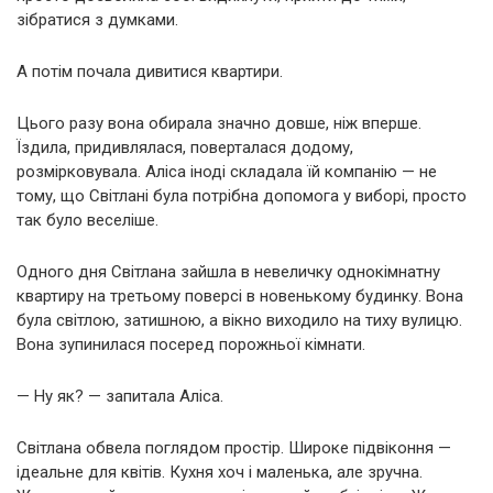
зібратися з думками.
А потім почала дивитися квартири.
Цього разу вона обирала значно довше, ніж вперше.
Їздила, придивлялася, поверталася додому,
розмірковувала. Аліса іноді складала їй компанію — не
тому, що Світлані була потрібна допомога у виборі, просто
так було веселіше.
Одного дня Світлана зайшла в невеличку однокімнатну
квартиру на третьому поверсі в новенькому будинку. Вона
була світлою, затишною, а вікно виходило на тиху вулицю.
Вона зупинилася посеред порожньої кімнати.
— Ну як? — запитала Аліса.
Світлана обвела поглядом простір. Широке підвіконня —
ідеальне для квітів. Кухня хоч і маленька, але зручна.