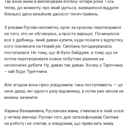
Так вони жили й виплачували іпотеку чотири роки. І ось
тепер, до моменту, про який ідеться, залишилося віддати
близько двох мільйонів двохсот тисяч гривень.
З роками Руслан непомітно, крок за кроком, перетворився
на того, хто не обговорює, а просто
вирішує
. Починалося
все з дрібниць: який диван купити, куди поїхати у відпустку,
кого покликати на Новий рік. Світлана погоджувалася,
поступалася. Не тому, що їй було байдуже, а тому, що не
хотіла перетворювати кожне побутове рішення на
нескінченні дебати. Ну, диван так диван. Хочеш у Туреччину
– хай буде Туреччина.
Але згодом вона гірко усвідомила: така поступливість — це
наче двері, які одного разу відчиняєш, а потім уже ніколи не
можеш зачинити.
Карина Веніамінівна, Русланова мама, з’явилася в їхній оселі
у четвер ввечері. Руслан того дня зателефонував Світлані
на роботу і не спитав, а
повідомив
, що привозить маму.