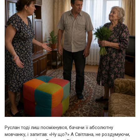
Руслан тоді лиш посміхнувся, бачачи її абсолютну
мовчанку, і запитав: «Ну що?» А Світлана, не роздумуючи,