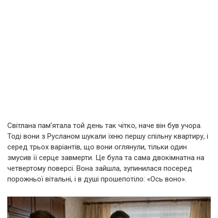
Світлана пам’ятала той день так чітко, наче він був учора.
Тоді вони з Русланом шукали їхню першу спільну квартиру, і
серед трьох варіантів, що вони оглянули, тільки один
змусив її серце завмерти. Це була та сама двокімнатна на
четвертому поверсі. Вона зайшла, зупинилася посеред
порожньої вітальні, і в душі прошепотіло: «Ось воно».