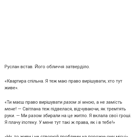
Руслан встав. Його обличчя затверділо.
«Квартира спільна. Я теж маю право вирішувати, хто тут
живе».
«Ти маєш право вирішувати
разом зі мною
, а не
замість
мене
! — Світлана теж підвелася, відчуваючи, як тремтять
руки. — Ми разом збирали на це житло. Я вклала свої гроші.
Я плачу іпотеку. У мене тут такі ж права, як і в тебе!»
«Ну, то живи і не створюй проблеми на порожньому місці».