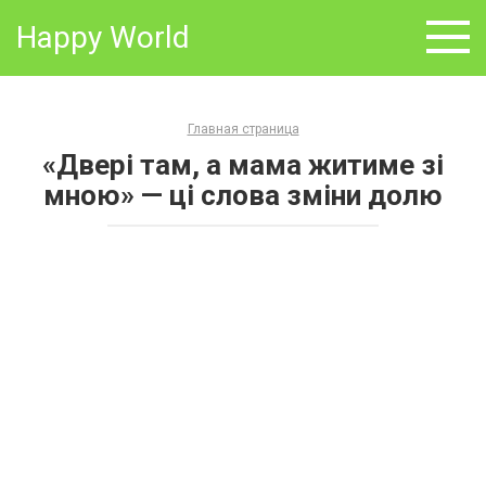
Skip
Happy World
to
content
Главная страница
«Двері там, а мама житиме зі
мною» — ці слова зміни долю