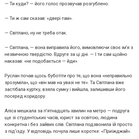
— Ти куди? — його голос прозвучав розгублено.
— Ти ж сам сказав: «двері там».
— Світлано, ну не треба отак.
— Світлана, — вона виправила його, вимовляючи своє ім’я з
незвичною твердістю. Вдруге за ці дні. — І ти сам щойно
наказав: «не подобається — йди».
Руслан почав щось буботіти про те, що вона «неправильно
зрозуміла», що «він мав на увазі не те». Та Світлана вже
застібала куртку, взяла сумку і вийшла, залишивши його
посеред коридору.
Аліса мешкала за п’ятнадцять хвилин на метро — подруга
ще зі студентських часів, юрист за освітою, людина
конкретна і без зайвих слів. Світлана подзвонила їй просто
з під’їзду. У відповідь почула лише коротке: «Приїжджай».