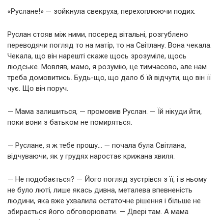
«Руслане!» — зойкнула свекруха, перехоплюючи подих.
Руслан стояв між ними, посеред вітальні, розгублено
переводячи погляд то на матір, то на Світлану. Вона чекала.
Чекала, що він нарешті скаже щось зрозуміле, щось
людське. Мовляв, мамо, я розумію, це тимчасово, але нам
треба домовитись. Будь-що, що дало б їй відчути, що він її
чує. Що він поруч.
— Мама залишиться, — промовив Руслан. — Їй нікуди йти,
поки вони з батьком не помиряться.
— Руслане, я ж тебе прошу… — почала була Світлана,
відчуваючи, як у грудях наростає крижана хвиля.
— Не подобається? — Його погляд зустрівся з її, і в ньому
не було люті, лише якась дивна, металева впевненість
людини, яка вже ухвалила остаточне рішення і більше не
збирається його обговорювати. — Двері там. А мама