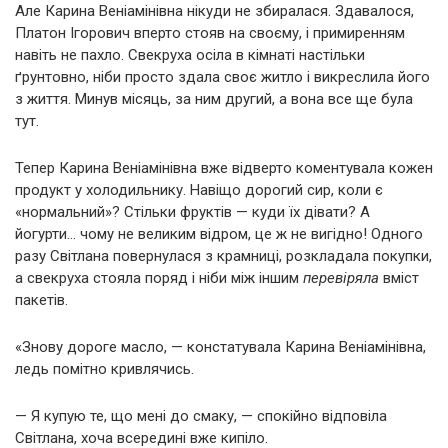
Але Карина Веніамінівна нікуди не збиралася. Здавалося,
Платон Ігорович вперто стояв на своєму, і примиренням
навіть не пахло. Свекруха осіла в кімнаті настільки
ґрунтовно, ніби просто здала своє житло і викреслила його
з життя. Минув місяць, за ним другий, а вона все ще була
тут.
Тепер Карина Веніамінівна вже відверто коментувала кожен
продукт у холодильнику. Навіщо дорогий сир, коли є
«нормальний»? Стільки фруктів — куди їх дівати? А
йогурти… чому не великим відром, це ж не вигідно! Одного
разу Світлана повернулася з крамниці, розкладала покупки,
а свекруха стояла поряд і ніби між іншим
перевіряла
вміст
пакетів.
«Знову дороге масло, — констатувала Карина Веніамінівна,
ледь помітно кривлячись.
— Я купую те, що мені до смаку, — спокійно відповіла
Світлана, хоча всередині вже кипіло.