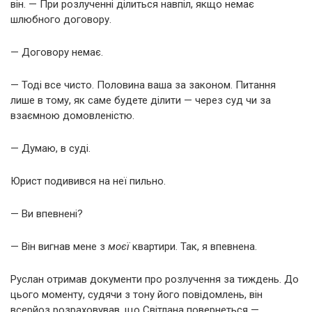
він. — При розлученні ділиться навпіл, якщо немає
шлюбного договору.
— Договору немає.
— Тоді все чисто. Половина ваша за законом. Питання
лише в тому, як саме будете ділити — через суд чи за
взаємною домовленістю.
— Думаю, в суді.
Юрист подивився на неї пильно.
— Ви впевнені?
— Він вигнав мене з
моєї
квартири. Так, я впевнена.
Руслан отримав документи про розлучення за тиждень. До
цього моменту, судячи з тону його повідомлень, він
всерйоз розраховував, що Світлана повернеться —