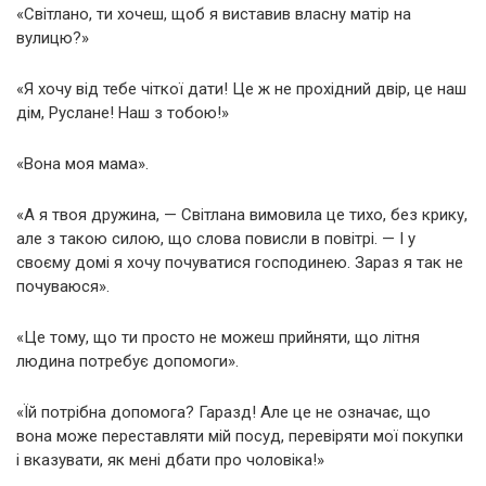
«Світлано, ти хочеш, щоб я виставив власну матір на
вулицю?»
«Я хочу від тебе чіткої дати! Це ж не прохідний двір, це наш
дім, Руслане! Наш з тобою!»
«Вона моя мама».
«А я твоя дружина, — Світлана вимовила це тихо, без крику,
але з такою силою, що слова повисли в повітрі. — І у
своєму домі я хочу почуватися господинею. Зараз я так не
почуваюся».
«Це тому, що ти просто не можеш прийняти, що літня
людина потребує допомоги».
«Їй потрібна допомога? Гаразд! Але це не означає, що
вона може переставляти мій посуд, перевіряти мої покупки
і вказувати, як мені дбати про чоловіка!»