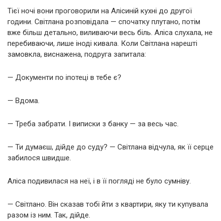
Тієї ночі вони проговорили на Алісиній кухні до другої
години. Світлана розповідала — спочатку плутано, потім
вже більш детально, виливаючи весь біль. Аліса слухала, не
перебиваючи, лише іноді кивала. Коли Світлана нарешті
замовкла, виснажена, подруга запитала:
— Документи по іпотеці в тебе є?
— Вдома.
— Треба забрати. І виписки з банку — за весь час.
— Ти думаєш, дійде до суду? — Світлана відчула, як її серце
забилося швидше.
Аліса подивилася на неї, і в її погляді не було сумніву.
— Світлано. Він сказав тобі йти з квартири, яку ти купувала
разом із ним. Так, дійде.