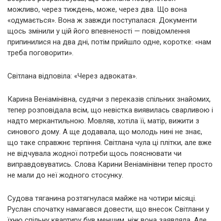
можливо, через тиждень, може, через два. Що вона
«одумається». Вона ж завжди поступалася. Документи
щось змінили у цій його впевненості — повідомлення
припинилися на два дні, потім прийшло одне, коротке: «нам
треба поговорити».
Світлана відповіла: «Через адвоката».
Карина Веніамінівна, судячи з переказів спільних знайомих,
тепер розповідала всім, що невістка виявилась сварливою і
надто меркантильною. Мовляв, хотіла її, матір, вижити з
синового дому. А ще додавала, що молодь нині не знає,
що таке справжнє терпіння. Світлана чула ці плітки, але вже
не відчувала жодної потреби щось пояснювати чи
виправдовуватись. Слова Карини Веніамінівни тепер просто
не мали до неї жодного стосунку.
Судова тяганина розтягнулася майже на чотири місяці.
Руслан спочатку намагався довести, що внесок Світлани у
їхню спільну квартиру був меншим, ніж вона заявляла. Але