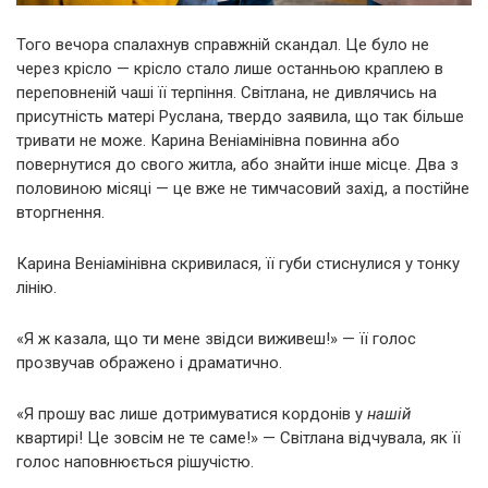
Того вечора спалахнув справжній скандал. Це було не
через крісло — крісло стало лише останньою краплею в
переповненій чаші її терпіння. Світлана, не дивлячись на
присутність матері Руслана, твердо заявила, що так більше
тривати не може. Карина Веніамінівна повинна або
повернутися до свого житла, або знайти інше місце. Два з
половиною місяці — це вже не тимчасовий захід, а постійне
вторгнення.
Карина Веніамінівна скривилася, її губи стиснулися у тонку
лінію.
«Я ж казала, що ти мене звідси виживеш!» — її голос
прозвучав ображено і драматично.
«Я прошу вас лише дотримуватися кордонів у
нашій
квартирі! Це зовсім не те саме!» — Світлана відчувала, як її
голос наповнюється рішучістю.