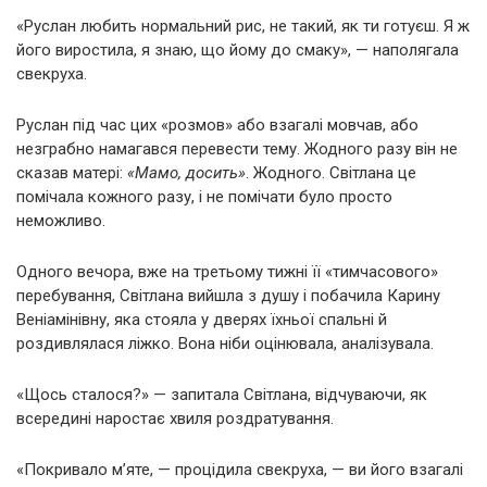
«Руслан любить нормальний рис, не такий, як ти готуєш. Я ж
його виростила, я знаю, що йому до смаку», — наполягала
свекруха.
Руслан під час цих «розмов» або взагалі мовчав, або
незграбно намагався перевести тему. Жодного разу він не
сказав матері:
«Мамо, досить»
. Жодного. Світлана це
помічала кожного разу, і не помічати було просто
неможливо.
Одного вечора, вже на третьому тижні її «тимчасового»
перебування, Світлана вийшла з душу і побачила Карину
Веніамінівну, яка стояла у дверях їхньої спальні й
роздивлялася ліжко. Вона ніби оцінювала, аналізувала.
«Щось сталося?» — запитала Світлана, відчуваючи, як
всередині наростає хвиля роздратування.
«Покривало м’яте, — процідила свекруха, — ви його взагалі