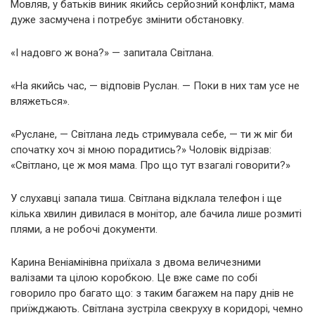
Мовляв, у батьків виник якийсь серйозний конфлікт, мама
дуже засмучена і потребує змінити обстановку.
«І надовго ж вона?» — запитала Світлана.
«На якийсь час, — відповів Руслан. — Поки в них там усе не
вляжеться».
«Руслане, — Світлана ледь стримувала себе, — ти ж міг би
спочатку хоч зі мною порадитись?» Чоловік відрізав:
«Світлано, це ж моя мама. Про що тут взагалі говорити?»
У слухавці запала тиша. Світлана відклала телефон і ще
кілька хвилин дивилася в монітор, але бачила лише розмиті
плями, а не робочі документи.
Карина Веніамінівна приїхала з двома величезними
валізами та цілою коробкою. Це вже саме по собі
говорило про багато що: з таким багажем на пару днів не
приїжджають. Світлана зустріла свекруху в коридорі, чемно