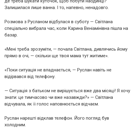
де треба шукати куточок, щоб побути наодинці?
Залишилася лише ванна. І то, напевно, ненадовго.
Розмова з Русланом відбулася в суботу — Світлана
спеціально вибрала час, коли Карина Веніамінівна пішла на
базар.
«Мені треба зрозуміти, — почала Світлана, дивлячись йому
прямо в очі, — скільки ще твоя мама тут житиме».
«Поки ситуація не владнається, — Руслан навіть не
відірвався від телефону.
— Ситуація з батьком не вирішується вже два місяці! Я хочу
знати: це тимчасово чи вже назавжди?» — Світлана
відчувала, як її голос наповнюється відчаєм.
Руслан нарешті відклав телефон. Його погляд був
холодним.