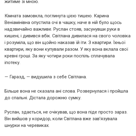
житиме зі мною.
Кімната замовкла, поглинута цією тишею. Карина
Веніамінівна опустила очі в чашку, наче в ній було щось
надзвичайно важливе. Руслан стояв, засунувши руки в
кишені, і дивився вбік. Світлана дивилася на свого чоловіка
і розуміла, що він щойно наказав їй іти. З квартири. Їхньої
квартири, яку вони купували разом. У яку вона вклала свої
кревні гроші. За яку чотири роки поспіль сплачувала
іпотеку.
— Гаразд, — видушила з себе Світлана.
Більше вона не сказала ані слова. Розвернулася і пройшла
до спальні. Дістала дорожню сумку.
Руслан, здається, не очікував, що вона піде просто зараз.
Він вийшов у коридор, коли Світлана вже зав’язувала
шнурки на черевиках.