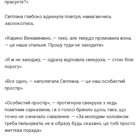
прасуєте?»
Світлана глибоко вдихнула повітря, намагаючись
заспокоїтись.
«Карино Веніамінівно, — тихо, але твердо промовила вона,
— це наша спальня. Прошу туди не заходити».
«Я ж не заходжу, — одразу відповіла свекруха, — стою біля
порогу».
«Все одно, — наполягала Світлана, — це наш особистий
простір».
«Особистий простір», — протягнула свекруха з ледь
помітним сарказмом, і в її голосі бриніло щось таке, що
точно не означало схвалення. — «За молодим чоловіком
треба пильнувати, не в образу будь сказано, це тобі просто
життєва порада».