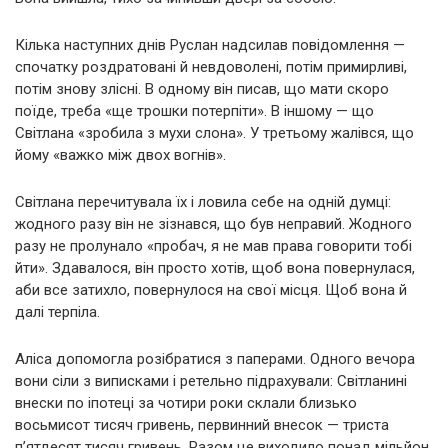
Кілька наступних днів Руслан надсилав повідомлення —
спочатку роздратовані й невдоволені, потім примирливі,
потім знову злісні. В одному він писав, що мати скоро
поїде, треба «ще трошки потерпіти». В іншому — що
Світлана «зробила з мухи слона». У третьому жалівся, що
йому «важко між двох вогнів».
Світлана перечитувала їх і ловила себе на одній думці:
жодного разу він не зізнався, що був неправий. Жодного
разу не пролунало «пробач, я не мав права говорити тобі
йти». Здавалося, він просто хотів, щоб вона повернулася,
аби все затихло, повернулося на свої місця. Щоб вона й
далі терпіла.
Аліса допомогла розібратися з паперами. Одного вечора
вони сіли з виписками і ретельно підрахували: Світланині
внески по іпотеці за чотири роки склали близько
восьмисот тисяч гривень, первинний внесок — триста
п’ятдесят тисяч гривень. Разом це виходило понад мільйон