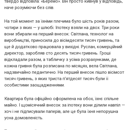
твердо відповіла: «Беремо». Він просто кивнув у відповідь,
наче розуміючи без слів.
На той момент за їхніми плечима було шість років разом,
чотири з яких — у шлюбі. Іпотеку взяли на двох. Три роки
вони збирали на перший внесок: Світлана, технолог на
виробництві, приносила до вісімдесяти тисяч гривень, та
ще й додатково працювала у вихідні. Руслан, комерційний
директор, заробляв сто десять тисяч гривень. Гроші
відкладали разом, а табличку з усіма розрахунками, де
кожна гривня була розписана по місяцях, вела Світлана,
надзвичайно педантично. На перший внесок пішло вісімсот
тисяч гривень, з яких триста п’ятдесят тисяч були її
особистими заощадженнями.
Квартира була офіційно оформлена на обох, їхнє спільне
майно. І щомісячний внесок за іпотеку вони ділили навпіл —
хоч і не підписували паперів, але це була їхня непорушна
усна домовленість.