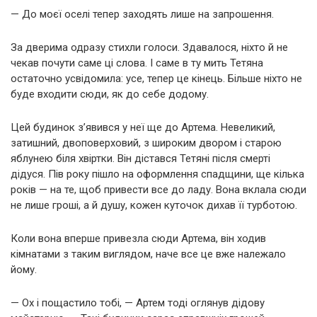
— До моєї оселі тепер заходять лише на запрошення.
За дверима одразу стихли голоси. Здавалося, ніхто й не
чекав почути саме ці слова. І саме в ту мить Тетяна
остаточно усвідомила: усе, тепер це кінець. Більше ніхто не
буде входити сюди, як до себе додому.
Цей будинок з’явився у неї ще до Артема. Невеликий,
затишний, двоповерховий, з широким двором і старою
яблунею біля хвіртки. Він дістався Тетяні після смерті
дідуся. Пів року пішло на оформлення спадщини, ще кілька
років — на те, щоб привести все до ладу. Вона вклала сюди
не лише гроші, а й душу, кожен куточок дихав її турботою.
Коли вона вперше привезла сюди Артема, він ходив
кімнатами з таким виглядом, наче все це вже належало
йому.
— Ох і пощастило тобі, — Артем тоді оглянув дідову