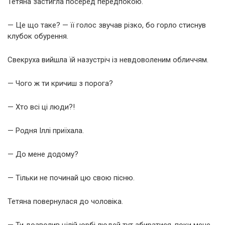
Тетяна застигла посеред передпокою.
— Це що таке? — її голос звучав різко, бо горло стиснув
клубок обурення.
Свекруха вийшла їй назустріч із невдоволеним обличчям.
— Чого ж ти кричиш з порога?
— Хто всі ці люди?!
— Родня Іллі приїхала.
— До мене додому?
— Тільки не починай цю свою пісню.
Тетяна повернулася до чоловіка.