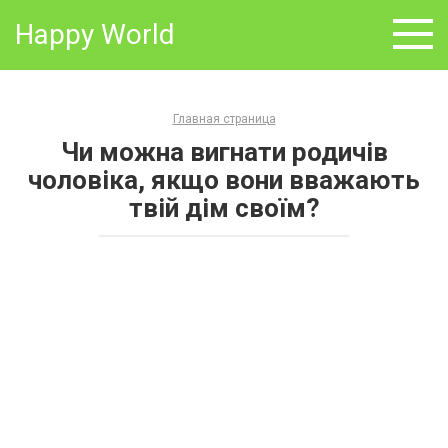
Skip
Happy World
to
content
Главная страница
Чи можна вигнати родичів
чоловіка, якщо вони вважають
твій дім своїм?