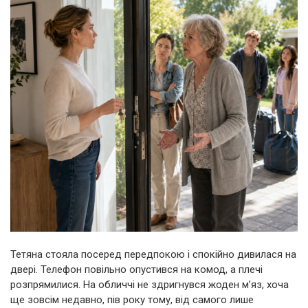
Тетяна стояла посеред передпокою і спокійно дивилася на
двері. Телефон повільно опустився на комод, а плечі
розпрямилися. На обличчі не здригнувся жоден м’яз, хоча
ще зовсім недавно, пів року тому, від самого лише