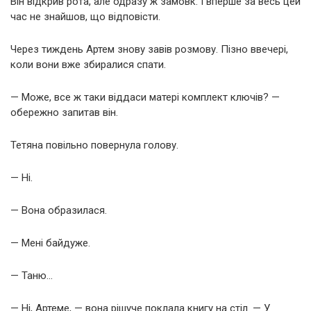
Він відкрив рота, але одразу ж замовк. І вперше за весь цей
час не знайшов, що відповісти.
Через тиждень Артем знову завів розмову. Пізно ввечері,
коли вони вже збиралися спати.
— Може, все ж таки віддаси матері комплект ключів? —
обережно запитав він.
Тетяна повільно повернула голову.
— Ні.
— Вона образилася.
— Мені байдуже.
— Таню…
— Ні, Артеме, — вона рішуче поклала книгу на стіл. — У