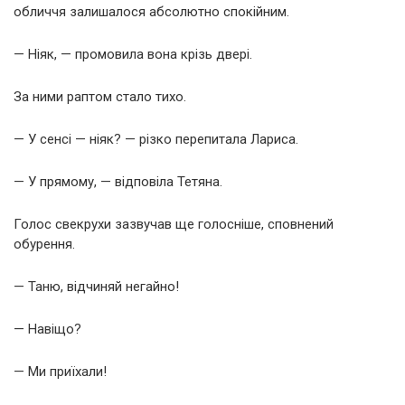
обличчя залишалося абсолютно спокійним.
— Ніяк, — промовила вона крізь двері.
За ними раптом стало тихо.
— У сенсі — ніяк? — різко перепитала Лариса.
— У прямому, — відповіла Тетяна.
Голос свекрухи зазвучав ще голосніше, сповнений
обурення.
— Таню, відчиняй негайно!
— Навіщо?
— Ми приїхали!