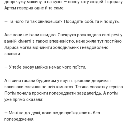
дворі чужу машину, а на кухні — повну хату людей. І щоразу
Артем говорив одне й те саме:
— Та чого ти так хвилюєшся? Посидять собі, та й поїдуть.
Але вони не їхали швидко. Свекруха розкладала свої речі у
ванній кімнаті з такою впевненістю, наче жила тут постійно.
Лариса могла відчинити холодильник і невдоволено
заявити:
— У тебе знову майже немає чого поїсти.
А її сини гасали будинком у взутті, грюкали дверима і
залишали склянки по всіх кімнатах. Тетяна спочатку терпіла.
Потім почала просити попереджати заздалегідь. А потім
уже прямо сказала:
— Мені не до душі, коли люди приїжджають без
попередження.