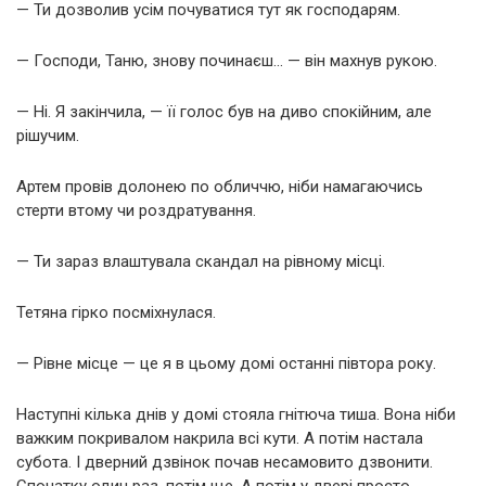
— Ти дозволив усім почуватися тут як господарям.
— Господи, Таню, знову починаєш… — він махнув рукою.
— Ні. Я закінчила, — її голос був на диво спокійним, але
рішучим.
Артем провів долонею по обличчю, ніби намагаючись
стерти втому чи роздратування.
— Ти зараз влаштувала скандал на рівному місці.
Тетяна гірко посміхнулася.
— Рівне місце — це я в цьому домі останні півтора року.
Наступні кілька днів у домі стояла гнітюча тиша. Вона ніби
важким покривалом накрила всі кути. А потім настала
субота. І дверний дзвінок почав несамовито дзвонити.