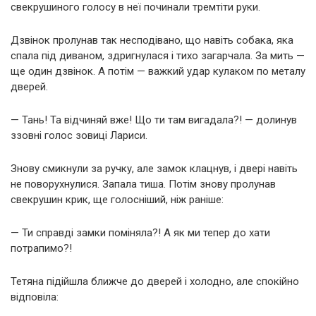
свекрушиного голосу в неї починали тремтіти руки.
Дзвінок пролунав так несподівано, що навіть собака, яка
спала під диваном, здригнулася і тихо загарчала. За мить —
ще один дзвінок. А потім — важкий удар кулаком по металу
дверей.
— Тань! Та відчиняй вже! Що ти там вигадала?! — долинув
ззовні голос зовиці Лариси.
Знову смикнули за ручку, але замок клацнув, і двері навіть
не поворухнулися. Запала тиша. Потім знову пролунав
свекрушин крик, ще голосніший, ніж раніше:
— Ти справді замки поміняла?! А як ми тепер до хати
потрапимо?!
Тетяна підійшла ближче до дверей і холодно, але спокійно
відповіла: