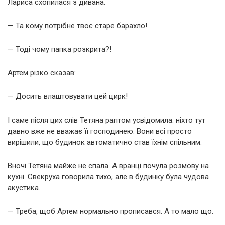
Лариса схопилася з дивана.
— Та кому потрібне твоє старе барахло!
— Тоді чому папка розкрита?!
Артем різко сказав:
— Досить влаштовувати цей цирк!
І саме після цих слів Тетяна раптом усвідомила: ніхто тут
давно вже не вважає її господинею. Вони всі просто
вирішили, що будинок автоматично став їхнім спільним.
Вночі Тетяна майже не спала. А вранці почула розмову на
кухні. Свекруха говорила тихо, але в будинку була чудова
акустика.
— Треба, щоб Артем нормально прописався. А то мало що.