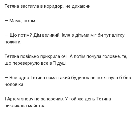
Тетяна застигла в коридорі, не дихаючи.
— Мамо, потім.
— Що потім? Дім великий. Ілля з дітьми міг би тут влітку
пожити.
Тетяна повільно прикрила очі. А потім почула головне, те,
що перевернуло все в її душі.
— Все одно Тетяна сама такий будинок не потягнула б без
чоловіка.
І Артем знову не заперечив. У той же день Тетяна
викликала майстра.