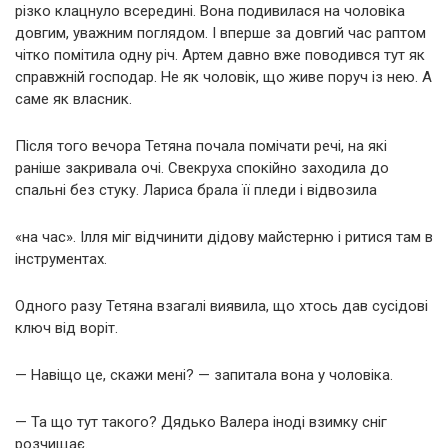
різко клацнуло всередині. Вона подивилася на чоловіка
довгим, уважним поглядом. І вперше за довгий час раптом
чітко помітила одну річ. Артем давно вже поводився тут як
справжній господар. Не як чоловік, що живе поруч із нею. А
саме як власник.
Після того вечора Тетяна почала помічати речі, на які
раніше закривала очі. Свекруха спокійно заходила до
спальні без стуку. Лариса брала її пледи і відвозила
«на час». Ілля міг відчинити дідову майстерню і ритися там в
інструментах.
Одного разу Тетяна взагалі виявила, що хтось дав сусідові
ключ від воріт.
— Навіщо це, скажи мені? — запитала вона у чоловіка.
— Та що тут такого? Дядько Валера іноді взимку сніг
розчищає.