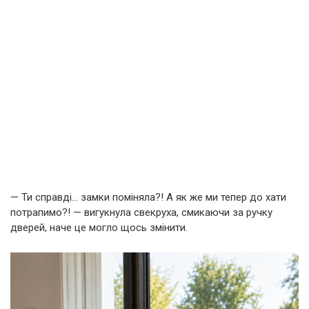
— Ти справді… замки поміняла?! А як же ми тепер до хати
потрапимо?! — вигукнула свекруха, смикаючи за ручку
дверей, наче це могло щось змінити.