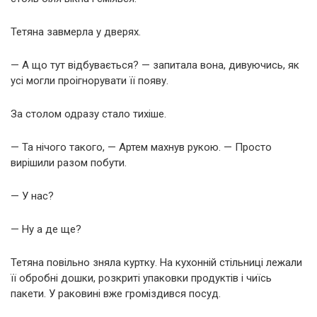
Тетяна завмерла у дверях.
— А що тут відбувається? — запитала вона, дивуючись, як
усі могли проігнорувати її появу.
За столом одразу стало тихіше.
— Та нічого такого, — Артем махнув рукою. — Просто
вирішили разом побути.
— У нас?
— Ну а де ще?
Тетяна повільно зняла куртку. На кухонній стільниці лежали
її обробні дошки, розкриті упаковки продуктів і чиїсь
пакети. У раковині вже громіздився посуд.