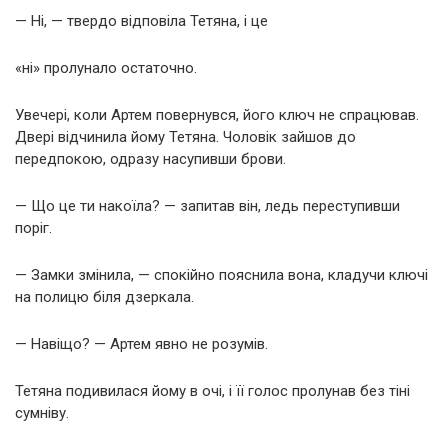
— Ні, — твердо відповіла Тетяна, і це
«ні» пролунало остаточно.
Увечері, коли Артем повернувся, його ключ не спрацював.
Двері відчинила йому Тетяна. Чоловік зайшов до
передпокою, одразу насупивши брови.
— Що це ти накоїла? — запитав він, ледь переступивши
поріг.
— Замки змінила, — спокійно пояснила вона, кладучи ключі
на полицю біля дзеркала.
— Навіщо? — Артем явно не розумів.
Тетяна подивилася йому в очі, і її голос пролунав без тіні
сумніву.