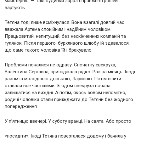
майстерню. — Такі будинки зараз справжніх грошей
вартують.
Тетяна тоді лише всміхнулася. Вона взагалі довгий час
вважала Артема спокійним і надійним чоловіком.
Працьовитий, непитущий, без нескінченних компаній та
гулянок. Після першого, бурхливого шлюбу їй здавалося,
що саме такого чоловіка їй і бракувало.
Проблеми почалися не одразу. Спочатку свекруха,
Валентина Сергіївна, приїжджала рідко. Раз на місяць. Іноді
разом із молодшою донькою, Ларисою. Потім візити
ставали все частішими. Згодом свекруха почала
залишатися на вихідні. А потім, якось зовсім непомітно,
родичі чоловіка стали приїжджати до Тетяни без жодного
попередження.
У п’ятницю ввечері. У суботу вранці. На свята. Або просто
«посидіти». Іноді Тетяна поверталася додому і бачила у