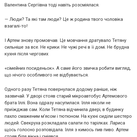
Валентина Сергіївна тоді навіть розсміялася.
— Люди? Та які там люди? Це ж родина твого чоловіка
взагалі-то!
І Артем знову промовчав. Це мовчання дратувало Тетяну
сильніше за все. Не крики. Не чужі речі в її домі. Не брудна
кухня після чергових
«сімейних посиденьок». А саме його звичка робити вигляд,
що нічого особливого не відбувається.
Одного разу Тетяна повернулася додому раніше, ніж
зазвичай. У дворі стояв старий мікроавтобус Артемового
брата Іллі. Вона одразу насупилася. Ілля ніколи не
приїжджав сам. Коли Тетяна відчинила двері, в будинку
пахло смаженим м’ясом і тютюном. На кухні сиділи шестеро
людей. Свекруха розкладала салати по тарілках. Лариса
щось голосно розповідала. Ілля з кимось пив пиво. Артем
стояв біля вікна і сміявся.