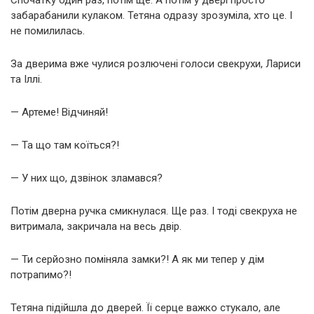
Спочатку один раз, потім ще. А потім у двері просто
забарабанили кулаком. Тетяна одразу зрозуміла, хто це. І
не помилилась.
За дверима вже чулися розлючені голоси свекрухи, Лариси
та Іллі.
— Артеме! Відчиняй!
— Та що там коїться?!
— У них що, дзвінок зламався?
Потім дверна ручка смикнулася. Ще раз. І тоді свекруха не
витримала, закричала на весь двір.
— Ти серйозно поміняла замки?! А як ми тепер у дім
потрапимо?!
Тетяна підійшла до дверей. Її серце важко стукало, але