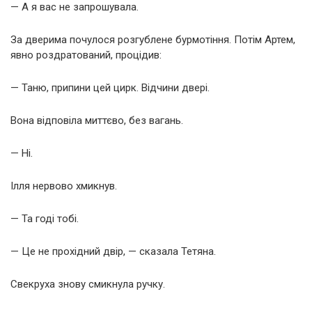
— А я вас не запрошувала.
За дверима почулося розгублене бурмотіння. Потім Артем,
явно роздратований, процідив:
— Таню, припини цей цирк. Відчини двері.
Вона відповіла миттєво, без вагань.
— Ні.
Ілля нервово хмикнув.
— Та годі тобі.
— Це не прохідний двір, — сказала Тетяна.
Свекруха знову смикнула ручку.