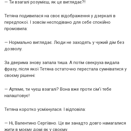
— Ти взагалі розумієш, як це виглядає?!
Тетяна подивилася на своє відображення у дзеркалі в
передпокої. І зовсім несподівано для себе спокійно
промовила:
— Нормально виглядає. Люди не заходять у чужий дім без
дозволу.
За дверима знову запала тиша. А потім свекруха видала
фразу, після якої Тетяна остаточно перестала сумніватися у
своєму рішенні:
— Артеме, ти чуєш взагалі? Вона вже проти сім’ї тебе
налаштовує!
Тетяна коротко усміхнулася. І відповіла:
— Ні, Валентино Сергіївно. Це ви занадто довго намагалися
жити в моєму домі як у своєму.