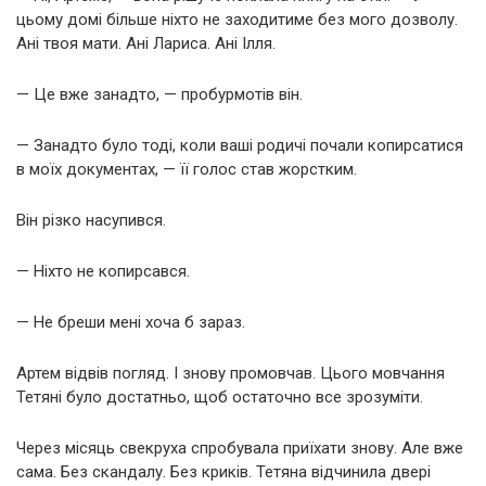
цьому домі більше ніхто не заходитиме без мого дозволу.
Ані твоя мати. Ані Лариса. Ані Ілля.
— Це вже занадто, — пробурмотів він.
— Занадто було тоді, коли ваші родичі почали копирсатися
в моїх документах, — її голос став жорстким.
Він різко насупився.
— Ніхто не копирсався.
— Не бреши мені хоча б зараз.
Артем відвів погляд. І знову промовчав. Цього мовчання
Тетяні було достатньо, щоб остаточно все зрозуміти.
Через місяць свекруха спробувала приїхати знову. Але вже
сама. Без скандалу. Без криків. Тетяна відчинила двері