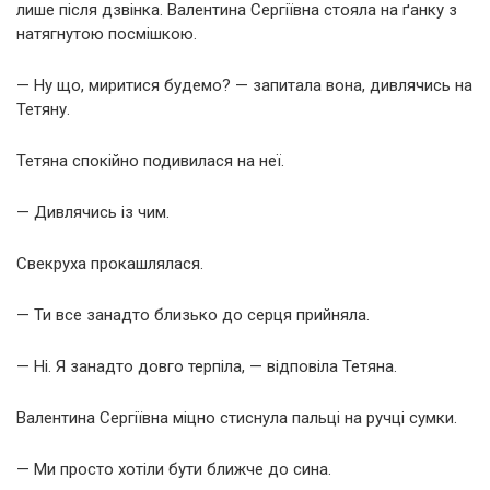
лише після дзвінка. Валентина Сергіївна стояла на ґанку з
натягнутою посмішкою.
— Ну що, миритися будемо? — запитала вона, дивлячись на
Тетяну.
Тетяна спокійно подивилася на неї.
— Дивлячись із чим.
Свекруха прокашлялася.
— Ти все занадто близько до серця прийняла.
— Ні. Я занадто довго терпіла, — відповіла Тетяна.
Валентина Сергіївна міцно стиснула пальці на ручці сумки.
— Ми просто хотіли бути ближче до сина.