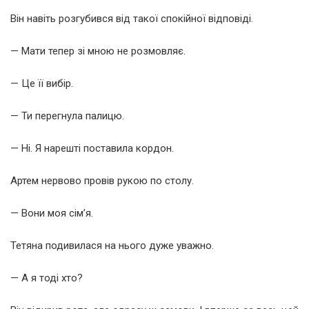
Він навіть розгубився від такої спокійної відповіді.
— Мати тепер зі мною не розмовляє.
— Це її вибір.
— Ти перегнула палицю.
— Ні. Я нарешті поставила кордон.
Артем нервово провів рукою по столу.
— Вони моя сім’я.
Тетяна подивилася на нього дуже уважно.
— А я тоді хто?