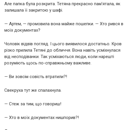
Але папка була розкрита. Тетяна прекрасно пам’ятала, як
залишала її закритою у шафі.
— Артем, — промовила вона майже пошепки. — Хто рився в
моїх документах?
Чоловік відвів погляд. І цього виявилося достатньо. Кров
різко прилила Тетяні до обличчя. Вона навіть усміхнулася
від несподіванки. Так усміхаються люди, коли нарешті
розуміють щось по-справжньому важливе.
— Ви зовсім совість втратили?!
Свекруха тут же спалахнула.
— Стеж за тим, що говориш!
— Хто в моїх документах нишпорив?!