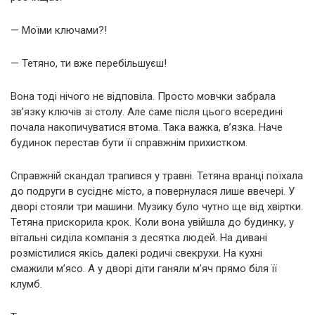
— Моїми ключами?!
— Тетяно, ти вже перебільшуєш!
Вона тоді нічого не відповіла. Просто мовчки забрала
зв’язку ключів зі столу. Але саме після цього всередині
почала накопичуватися втома. Така важка, в’язка. Наче
будинок перестав бути її справжнім прихистком.
Справжній скандал трапився у травні. Тетяна вранці поїхала
до подруги в сусіднє місто, а повернулася лише ввечері. У
дворі стояли три машини. Музику було чутно ще від хвіртки.
Тетяна прискорила крок. Коли вона увійшла до будинку, у
вітальні сиділа компанія з десятка людей. На дивані
розмістилися якісь далекі родичі свекрухи. На кухні
смажили м’ясо. А у дворі діти ганяли м’яч прямо біля її
клумб.