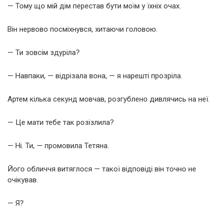
— Тому що мій дім перестав бути моїм у їхніх очах.
Він нервово посміхнувся, хитаючи головою.
— Ти зовсім здуріла?
— Навпаки, — відрізала вона, — я нарешті прозріла.
Артем кілька секунд мовчав, розгублено дивлячись на неї.
— Це мати тебе так розізлила?
— Ні. Ти, — промовила Тетяна.
Його обличчя витяглося — такої відповіді він точно не
очікував.
— Я?