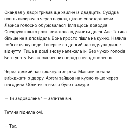
Скандал у дворі тривав ще хвилин із двадцять. Сусідка
навіть визирнула через паркан, цікаво спостерігаючи.
Лариса голосно обурювалася. Ілля щось доводив.
Свекруха кілька разів вимагала відчинити двері. Але Тетяна
більше не відповідала. Вона просто пішла на кухню. Налила
собі склянку води. І вперше за довгий час відчула дивне
відчуття. Тиша в домі знову належала їй. Без чужих голосів.
Без тупоту. Без нескінченних порад і незадоволення.
Через деякий час грюкнула хвіртка. Машини почали
виїжджати з двору. Артем зайшов на кухню лише через
півгодини. Обличчя в нього було похмуре.
— Ти задоволена? — запитав він.
Тетяна підняла очі.
— Так.