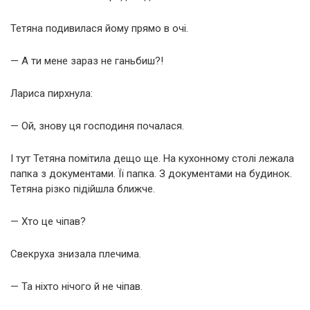
Тетяна подивилася йому прямо в очі.
— А ти мене зараз не ганьбиш?!
Лариса пирхнула:
— Ой, знову ця господиня почалася.
І тут Тетяна помітила дещо ще. На кухонному столі лежала
папка з документами. Її папка. З документами на будинок.
Тетяна різко підійшла ближче.
— Хто це чіпав?
Свекруха знизала плечима.
— Та ніхто нічого й не чіпав.