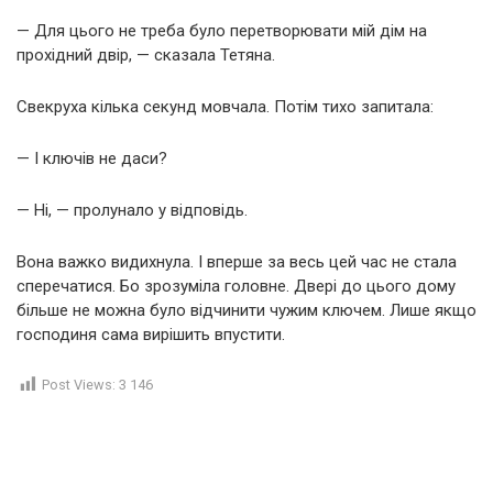
— Для цього не треба було перетворювати мій дім на
прохідний двір, — сказала Тетяна.
Свекруха кілька секунд мовчала. Потім тихо запитала:
— І ключів не даси?
— Ні, — пролунало у відповідь.
Вона важко видихнула. І вперше за весь цей час не стала
сперечатися. Бо зрозуміла головне. Двері до цього дому
більше не можна було відчинити чужим ключем. Лише якщо
господиня сама вирішить впустити.
Post Views:
3 146