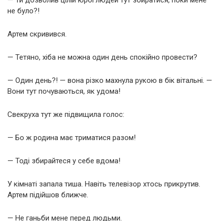
— Ти дозволив цілій юрбі людей тут збиратися, поки мене
не було?!
Артем скривився.
— Тетяно, хіба не можна один день спокійно провести?
— Один день?! — вона різко махнула рукою в бік вітальні. —
Вони тут почуваються, як удома!
Свекруха тут же підвищила голос:
— Бо ж родина має триматися разом!
— Тоді збирайтеся у себе вдома!
У кімнаті запала тиша. Навіть телевізор хтось прикрутив.
Артем підійшов ближче.
— Не ганьби мене перед людьми.