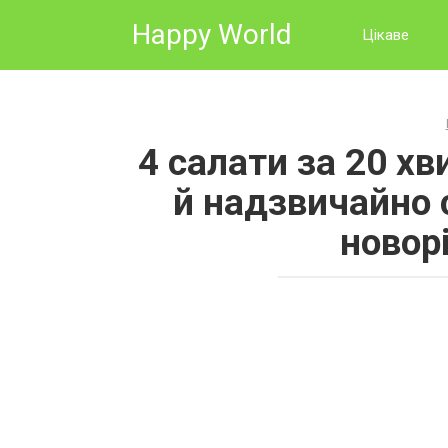
Skip
Happy World
to
Цікаве
content
4 салати за 20 х
й надзвичайно 
новор