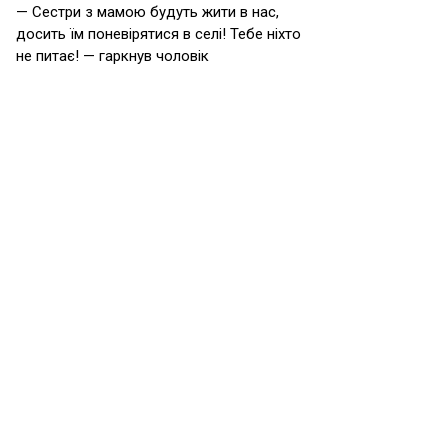
— Сестри з мамою будуть жити в нас,
досить їм поневірятися в селі! Тебе ніхто
не питає! — гаркнув чоловік