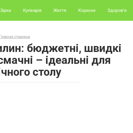
Зірки
Кулінарія
Життя
Корисне
Здоров’я
Главная страница
вилин: бюджетні, швидкі
смачні – ідеальні для
ічного столу