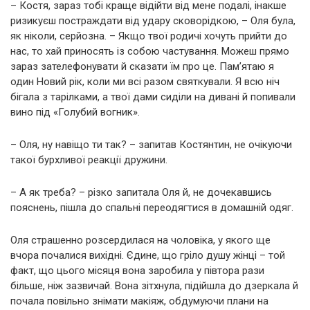
– Костя, зараз тобі краще відійти від мене подалі, інакше
ризикуєш постраждати від удару сковорідкою, – Оля була,
як ніколи, серйозна. – Якщо твої родичі хочуть прийти до
нас, то хай приносять із собою частування. Можеш прямо
зараз зателефонувати й сказати їм про це. Пам’ятаю я
один Новий рік, коли ми всі разом святкували. Я всю ніч
бігала з тарілками, а твої дами сиділи на дивані й попивали
вино під «Голубий вогник».
– Оля, ну навіщо ти так? – запитав Костянтин, не очікуючи
такої бурхливої реакції дружини.
– А як треба? – різко запитала Оля й, не дочекавшись
пояснень, пішла до спальні переодягтися в домашній одяг.
Оля страшенно розсердилася на чоловіка, у якого ще
вчора почалися вихідні. Єдине, що гріло душу жінці – той
факт, що цього місяця вона заробила у півтора рази
більше, ніж зазвичай. Вона зітхнула, підійшла до дзеркала й
почала повільно знімати макіяж, обдумуючи плани на