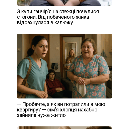
З купи ганчір’я на стежці почулися
стогони. Від побаченого жінка
відсахнулася в калюжу
— Пробачте, а як ви потрапили в мою
квартиру? — сім’я хлопця нахабно
зайняла чуже житло