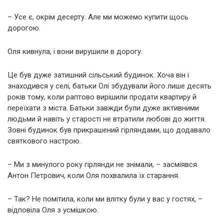
– Усе є, окрім десерту. Але ми можемо купити щось
дорогою.
Оля кивнула, і вони вирушили в дорогу.
Це був дуже затишний сільський будинок. Хоча він і
знаходився у селі, батьки Олі збудували його лише десять
років тому, коли раптово вирішили продати квартиру й
переїхати з міста. Батьки завжди були дуже активними
людьми й навіть у старості не втратили любові до життя.
Зовні будинок був прикрашений гірляндами, що додавало
святкового настрою.
– Ми з минулого року гірлянди не знімали, – засміявся
Антон Петрович, коли Оля похвалила їх старання.
– Так? Не помітила, коли ми влітку були у вас у гостях, –
відповіла Оля з усмішкою.