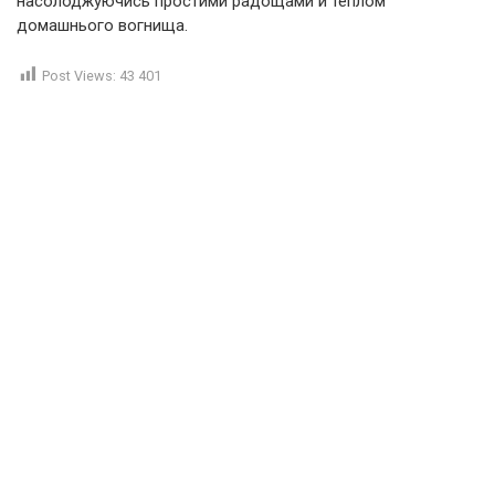
насолоджуючись простими радощами й теплом
домашнього вогнища.
Post Views:
43 401