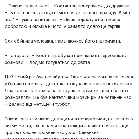
– Звісно, правильно! – Костянтин повернувся до дружини.
– Тут на нас чекають, готуються до нашого приїзду. А мої
що? – сумно запитав він. – Лише користуються моєю
добротою й більше нічого. Я занадто довго це терпів.
Оля обійняла чоловіка, намагаючись його підтримати.
– Та гаразд, – Костя спробував пом’якшити серйозність
розмови. – Ходімо готуватися до свята.
Цей Новий рік був незабутнім. Оля з чоловіком залишилися
у батьків на кілька днів: влаштовували затишні посиденьки
біля каміна, каталися на ватрушці з гірки, як діти, і багато
розмовляли. Це був найтепліший Новий рік за останній час
– далеко від метушні й турбот.
Звісно, рано чи пізно доводиться повертатися до звичного
ритму життя, але в пам’яті назавжди залишаться спогади
про те, як вони провели час у колі близьких,