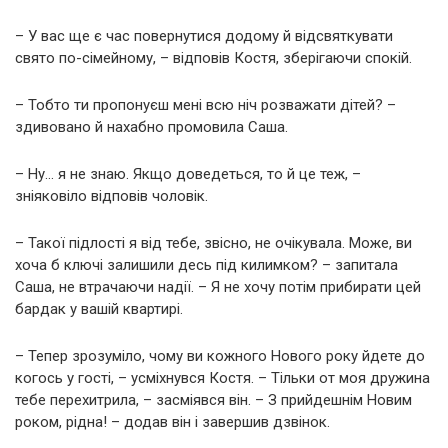
– У вас ще є час повернутися додому й відсвяткувати
свято по-сімейному, – відповів Костя, зберігаючи спокій.
– Тобто ти пропонуєш мені всю ніч розважати дітей? –
здивовано й нахабно промовила Саша.
– Ну… я не знаю. Якщо доведеться, то й це теж, –
зніяковіло відповів чоловік.
– Такої підлості я від тебе, звісно, не очікувала. Може, ви
хоча б ключі залишили десь під килимком? – запитала
Саша, не втрачаючи надії. – Я не хочу потім прибирати цей
бардак у вашій квартирі.
– Тепер зрозуміло, чому ви кожного Нового року йдете до
когось у гості, – усміхнувся Костя. – Тільки от моя дружина
тебе перехитрила, – засміявся він. – З прийдешнім Новим
роком, рідна! – додав він і завершив дзвінок.