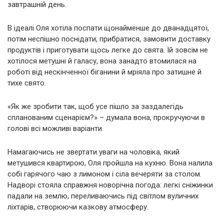
завтрашній день.
В ідеалі Оля хотіла поспати щонайменше до дванадцятої,
потім неспішно поснідати, прибратися, замовити доставку
продуктів і приготувати щось легке до свята. Їй зовсім не
хотілося метушні й галасу, вона занадто втомилася на
роботі від нескінченної біганини й мріяла про затишне й
тихе свято.
«Як же зробити так, щоб усе пішло за заздалегідь
спланованим сценарієм?» – думала вона, прокручуючи в
голові всі можливі варіанти.
Намагаючись не звертати уваги на чоловіка, який
метушився квартирою, Оля пройшла на кухню. Вона налила
собі гарячого чаю з лимоном і сіла вечеряти за столом.
Надворі стояла справжня новорічна погода: легкі сніжинки
падали на землю, переливаючись під світлом вуличних
ліхтарів, створюючи казкову атмосферу.