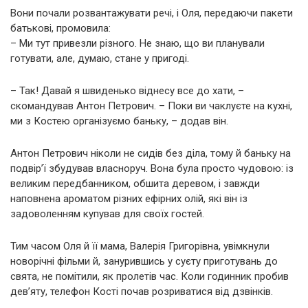
Вони почали розвантажувати речі, і Оля, передаючи пакети
батькові, промовила:
– Ми тут привезли різного. Не знаю, що ви планували
готувати, але, думаю, стане у пригоді.
– Так! Давай я швиденько віднесу все до хати, –
скомандував Антон Петрович. – Поки ви чаклуєте на кухні,
ми з Костею організуємо баньку, – додав він.
Антон Петрович ніколи не сидів без діла, тому й баньку на
подвір’ї збудував власноруч. Вона була просто чудовою: із
великим передбанником, обшита деревом, і завжди
наповнена ароматом різних ефірних олій, які він із
задоволенням купував для своїх гостей.
Тим часом Оля й її мама, Валерія Григорівна, увімкнули
новорічні фільми й, занурившись у суєту приготувань до
свята, не помітили, як пролетів час. Коли годинник пробив
дев’яту, телефон Кості почав розриватися від дзвінків.