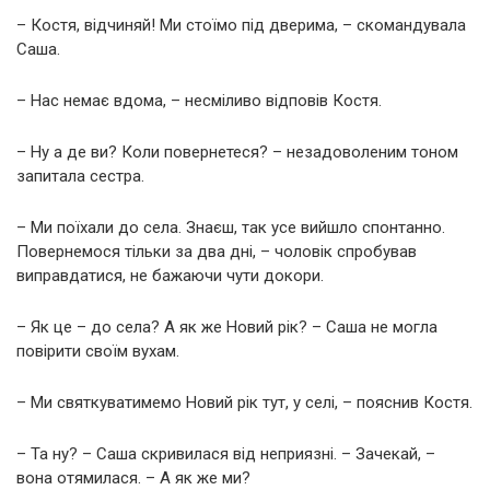
– Костя, відчиняй! Ми стоїмо під дверима, – скомандувала
Саша.
– Нас немає вдома, – несміливо відповів Костя.
– Ну а де ви? Коли повернетеся? – незадоволеним тоном
запитала сестра.
– Ми поїхали до села. Знаєш, так усе вийшло спонтанно.
Повернемося тільки за два дні, – чоловік спробував
виправдатися, не бажаючи чути докори.
– Як це – до села? А як же Новий рік? – Саша не могла
повірити своїм вухам.
– Ми святкуватимемо Новий рік тут, у селі, – пояснив Костя.
– Та ну? – Саша скривилася від неприязні. – Зачекай, –
вона отямилася. – А як же ми?