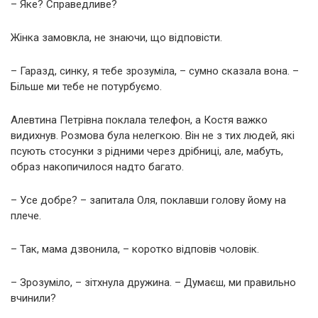
– Яке? Справедливе?
Жінка замовкла, не знаючи, що відповісти.
– Гаразд, синку, я тебе зрозуміла, – сумно сказала вона. –
Більше ми тебе не потурбуємо.
Алевтина Петрівна поклала телефон, а Костя важко
видихнув. Розмова була нелегкою. Він не з тих людей, які
псують стосунки з рідними через дрібниці, але, мабуть,
образ накопичилося надто багато.
– Усе добре? – запитала Оля, поклавши голову йому на
плече.
– Так, мама дзвонила, – коротко відповів чоловік.
– Зрозуміло, – зітхнула дружина. – Думаєш, ми правильно
вчинили?