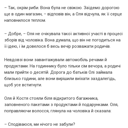
– Так, окрім риби. Вона була не свіжою. Заїдемо дорогою
ще в один магазин, – відповів він, а Оля відчула, як її серце
наповнилося теплом.
– Добре, – Оля не очікувала такої активної участі в процесі
зборів від чоловіка. Вона думала, що він не погодиться на
її ідею, і їм довелося б весь вечір розважати родичів.
Невдовзі вони завантажували автомобіль речами й
продуктами. На годиннику було тільки сім вечора, а родичі
мали прийти о десятій. Дорога до батьків Олі займала
близько години, але вони вирішили виїхати заздалегідь,
щоб усе встигнути.
Оля й Костя стояли біля відкритого багажника,
заповненого пакетами з продуктами й подарунками. Оля,
поправляючи волосся, глянула на чоловіка й сказала:
– Сподіваюся, ми нічого не забули?