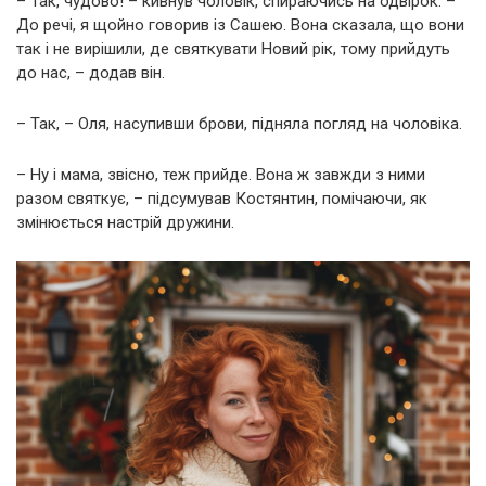
– Так, чудово! – кивнув чоловік, спираючись на одвірок. –
До речі, я щойно говорив із Сашею. Вона сказала, що вони
так і не вирішили, де святкувати Новий рік, тому прийдуть
до нас, – додав він.
– Так, – Оля, насупивши брови, підняла погляд на чоловіка.
– Ну і мама, звісно, теж прийде. Вона ж завжди з ними
разом святкує, – підсумував Костянтин, помічаючи, як
змінюється настрій дружини.