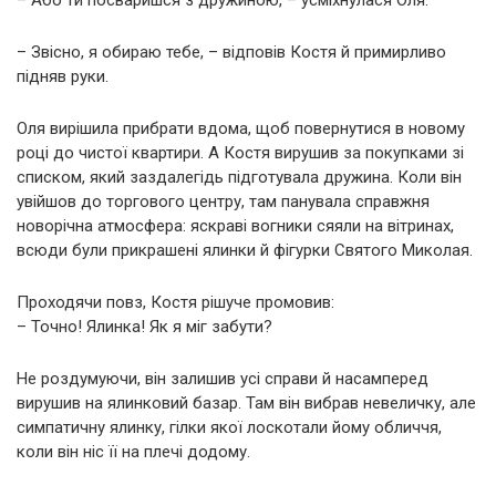
– Звісно, я обираю тебе, – відповів Костя й примирливо
підняв руки.
Оля вирішила прибрати вдома, щоб повернутися в новому
році до чистої квартири. А Костя вирушив за покупками зі
списком, який заздалегідь підготувала дружина. Коли він
увійшов до торгового центру, там панувала справжня
новорічна атмосфера: яскраві вогники сяяли на вітринах,
всюди були прикрашені ялинки й фігурки Святого Миколая.
Проходячи повз, Костя рішуче промовив:
– Точно! Ялинка! Як я міг забути?
Не роздумуючи, він залишив усі справи й насамперед
вирушив на ялинковий базар. Там він вибрав невеличку, але
симпатичну ялинку, гілки якої лоскотали йому обличчя,
коли він ніс її на плечі додому.