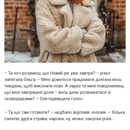
– Ти хоч розумієш, що Новий рік уже завтра? – різко
запитала Ольга. – Мені довелося працювати допізна весь
тиждень, щоб виконати план. А зараз ти мені повідомляєш,
що моя завтрашня доля – весь день розважатися зі
сковорідками? – Оля підвищила голос.
– Та що там готувати? – недбало відповів чоловік. – Кілька
салатів, друга страва, нарізки, ну, може, закуски різні…