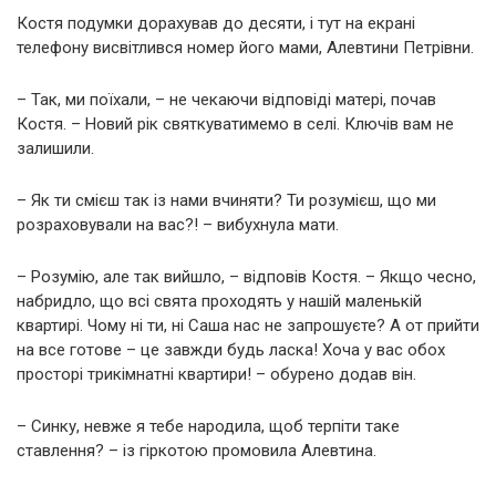
Костя подумки дорахував до десяти, і тут на екрані
телефону висвітлився номер його мами, Алевтини Петрівни.
– Так, ми поїхали, – не чекаючи відповіді матері, почав
Костя. – Новий рік святкуватимемо в селі. Ключів вам не
залишили.
– Як ти смієш так із нами вчиняти? Ти розумієш, що ми
розраховували на вас?! – вибухнула мати.
– Розумію, але так вийшло, – відповів Костя. – Якщо чесно,
набридло, що всі свята проходять у нашій маленькій
квартирі. Чому ні ти, ні Саша нас не запрошуєте? А от прийти
на все готове – це завжди будь ласка! Хоча у вас обох
просторі трикімнатні квартири! – обурено додав він.
– Синку, невже я тебе народила, щоб терпіти таке
ставлення? – із гіркотою промовила Алевтина.