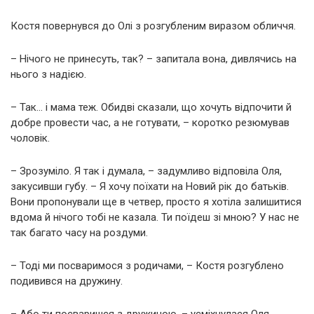
Костя повернувся до Олі з розгубленим виразом обличчя.
– Нічого не принесуть, так? – запитала вона, дивлячись на
нього з надією.
– Так… і мама теж. Обидві сказали, що хочуть відпочити й
добре провести час, а не готувати, – коротко резюмував
чоловік.
– Зрозуміло. Я так і думала, – задумливо відповіла Оля,
закусивши губу. – Я хочу поїхати на Новий рік до батьків.
Вони пропонували ще в четвер, просто я хотіла залишитися
вдома й нічого тобі не казала. Ти поїдеш зі мною? У нас не
так багато часу на роздуми.
– Тоді ми посваримося з родичами, – Костя розгублено
подивився на дружину.
– Або ти посваришся з дружиною, – усміхнулася Оля.