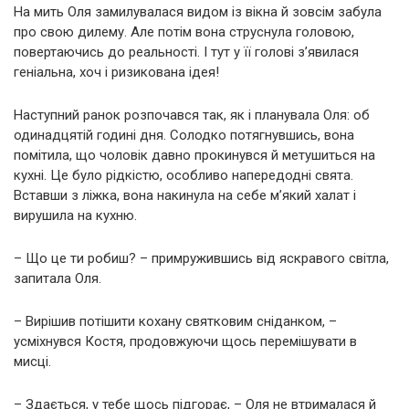
На мить Оля замилувалася видом із вікна й зовсім забула
про свою дилему. Але потім вона струснула головою,
повертаючись до реальності. І тут у її голові з’явилася
геніальна, хоч і ризикована ідея!
Наступний ранок розпочався так, як і планувала Оля: об
одинадцятій годині дня. Солодко потягнувшись, вона
помітила, що чоловік давно прокинувся й метушиться на
кухні. Це було рідкістю, особливо напередодні свята.
Вставши з ліжка, вона накинула на себе м’який халат і
вирушила на кухню.
– Що це ти робиш? – примружившись від яскравого світла,
запитала Оля.
– Вирішив потішити кохану святковим сніданком, –
усміхнувся Костя, продовжуючи щось перемішувати в
мисці.
– Здається, у тебе щось підгорає, – Оля не втрималася й