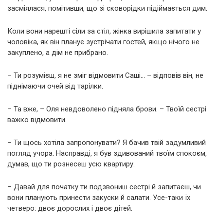
засміялася, помітивши, що зі сковорідки підіймається дим.
Коли вони нарешті сіли за стіл, жінка вирішила запитати у
чоловіка, як він планує зустрічати гостей, якщо нічого не
закуплено, а дім не прибрано.
– Ти розумієш, я не зміг відмовити Саші… – відповів він, не
піднімаючи очей від тарілки.
– Та вже, – Оля невдоволено підняла брови. – Твоїй сестрі
важко відмовити.
– Ти щось хотіла запропонувати? Я бачив твій задумливий
погляд учора. Насправді, я був здивований твоїм спокоєм,
думав, що ти рознесеш усю квартиру.
– Давай для початку ти подзвониш сестрі й запитаєш, чи
вони планують принести закуски й салати. Усе-таки їх
четверо: двоє дорослих і двоє дітей.