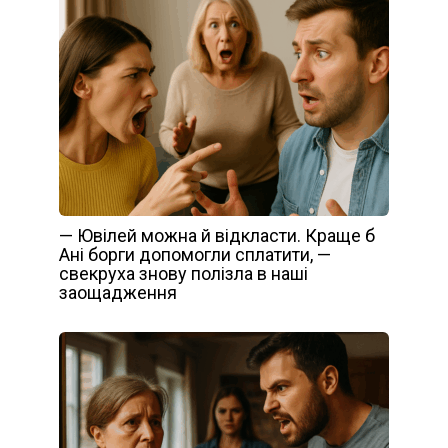
— Ювілей можна й відкласти. Краще б
Ані борги допомогли сплатити, —
свекруха знову полізла в наші
заощадження