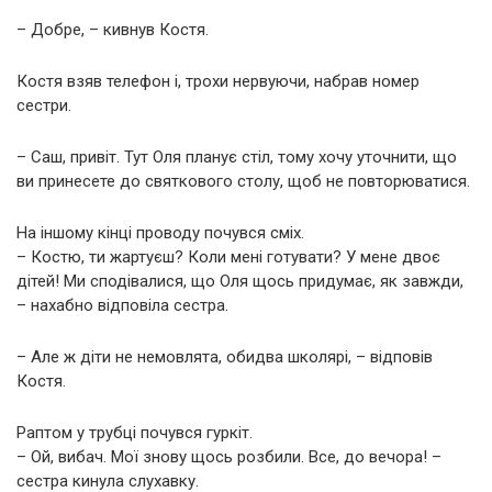
– Добре, – кивнув Костя.
Костя взяв телефон і, трохи нервуючи, набрав номер
сестри.
– Саш, привіт. Тут Оля планує стіл, тому хочу уточнити, що
ви принесете до святкового столу, щоб не повторюватися.
На іншому кінці проводу почувся сміх.
– Костю, ти жартуєш? Коли мені готувати? У мене двоє
дітей! Ми сподівалися, що Оля щось придумає, як завжди,
– нахабно відповіла сестра.
– Але ж діти не немовлята, обидва школярі, – відповів
Костя.
Раптом у трубці почувся гуркіт.
– Ой, вибач. Мої знову щось розбили. Все, до вечора! –
сестра кинула слухавку.