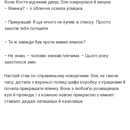
Коли Костя відчинив двері, Оля озирнулася й ахнула.
– Ялинка? – її обличчя осяяла усмішка.
– Прикрашай. Я ще нічого не купив зі списку. Просто
захотів тебе потішити.
– Ти ж завжди був проти живих ялинок?
– Не знаю, – чоловік знизав плечима. – Цього року
захотілося змін.
Настрій став по-справжньому новорічним. Оля, не гаючи
часу, дістала з верхньої полиці шафи коробку з іграшками й
почала прикрашати ялинку. Вона з любов’ю розвішувала
кулі й гірлянди, і з кожною новою прикрасою у кімнаті
ставало дедалі затишніше й казковіше.