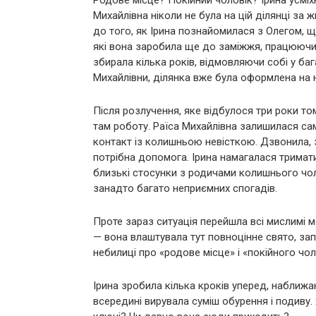
Михайлівна ніколи не була на цій ділянці за ж
до того, як Ірина познайомилася з Олегом, ще
які вона заробила ще до заміжжя, працюючи 
збирала кілька років, відмовляючи собі у ба
Михайлівни, ділянка вже була оформлена на н
Після розлучення, яке відбулося три роки тому
там роботу. Раїса Михайлівна залишилася сам
контакт із колишньою невісткою. Дзвонила, з
потрібна допомога. Ірина намагалася тримати
близькі стосунки з родичами колишнього чол
занадто багато неприємних спогадів.
Проте зараз ситуація перейшла всі мислимі м
— вона влаштувала тут повноцінне свято, зап
небилиці про «родове місце» і «покійного чоло
Ірина зробила кілька кроків уперед, наближа
всередині вирувала суміш обурення і подиву.