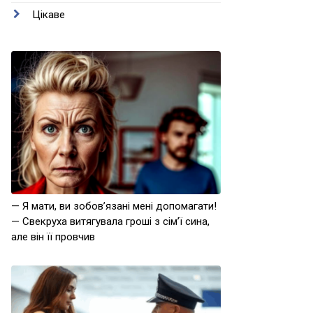
Цікаве
— Я мати, ви зобов’язані мені допомагати!
— Свекруха витягувала гроші з сім’ї сина,
але він її провчив