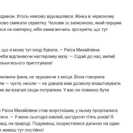
подивом. Хтось ніяково відкашлявся. Жінка в червоному
рвово смикати серветку. Чоловік із залисиною, який першим
вся на ювілярку, ніби намагаючись зрозуміти, що тут
що я можу тут іноді бувати, — Раїса Михайлівна
ніби відганяючи настирливу муху. — Сідай до нас, випий
ільки всього приготувала!
мовила Ірина, не зрушаючи з місця. Вона говорила
коли — чуєте, ніколи — не давала вам дозволу влаштовувати
, як ви взагалі сюди потрапили. У вас не повинно бути
 Раїси Михайлівни став жорсткішим, у ньому прорізалися
ся. — У мене сьогодні ювілей, шістдесят п’ять років! Я
овці, на природі. Подумаєш, скористалися дачкою на один
не живеш тут постійно!