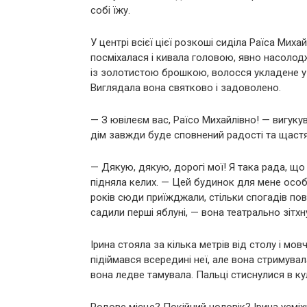
собі їжу.
У центрі всієї цієї розкоші сиділа Раїса Миха
посміхалася і кивала головою, явно насолод
із золотистою брошкою, волосся укладене у 
Виглядала вона святково і задоволено.
— З ювілеєм вас, Раїсо Михайлівно! — вигукува
дім завжди буде сповнений радості та щастя
— Дякую, дякую, дорогі мої! Я така рада, що в
підняла келих. — Цей будинок для мене особ
років сюди приїжджали, стільки спогадів пов
садили перші яблуні, — вона театрально зітх
Ірина стояла за кілька метрів від столу і мов
підіймався всередині неї, але вона стримува
вона ледве тамувала. Пальці стиснулися в ку
Родове місце? Покійний чоловік? Ірина усміх