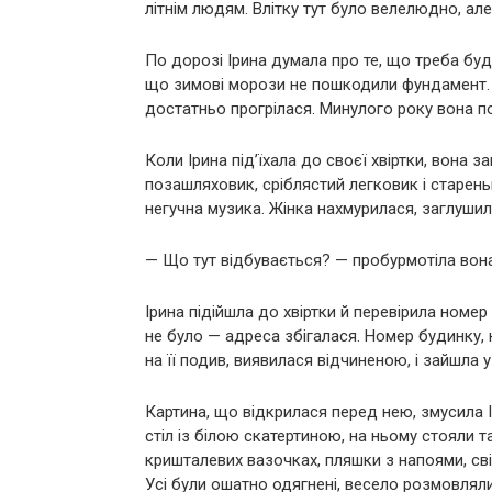
літнім людям. Влітку тут було велелюдно, ал
По дорозі Ірина думала про те, що треба буд
що зимові морози не пошкодили фундамент. 
достатньо прогрілася. Минулого року вона п
Коли Ірина під’їхала до своєї хвіртки, вона 
позашляховик, сріблястий легковик і стареньк
негучна музика. Жінка нахмурилася, заглушил
— Що тут відбувається? — пробурмотіла вона
Ірина підійшла до хвіртки й перевірила номер 
не було — адреса збігалася. Номер будинку, н
на її подив, виявилася відчиненою, і зайшла у
Картина, що відкрилася перед нею, змусила І
стіл із білою скатертиною, на ньому стояли т
кришталевих вазочках, пляшки з напоями, сві
Усі були ошатно одягнені, весело розмовляли