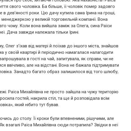
иття свого чоловіка. Ба більше, її чоловік помер задовго
 в дев’яності роки. Цю дачу купила сама Ірина на гроші,
менеджеркою у великій торговельній компанії. Вона
гато чому. Коли вона вийшла заміж за Олега, сина Раїси
еї. Дача завжди належала тільки Ірині.
, Олег з’їхав від матері й поїхав до іншого міста, знайшов
а у своїй квартирі й періодично намагалася налагодити
апрошувала в гості на чай, запитувала, як справи, чи не
ся ввічливо, але на відстані. Вона не бажала підтримувати
овіка. Занадто багато образ залишилося від того шлюбу,
ежі. Раїса Михайлівна не просто зайшла на чужу територію
росила гостей, накрила стіл, та ще й розповідала всім
віка», який нібито тут бував.
ючись до столу. Її кроки були впевненими, рішучими, але
 Як взагалі Раїса Михайлівна сюди потрапила? Звідки в неї