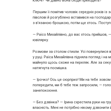
ключі? Чи давно вона сюди приходить?
Першим її помітив чоловік середніх років із 
півслові й розгублено вставився на господар
з в’язаною брошкою, потім ще хтось. Поступов
— Раїсо Михайлівно, до вас хтось прийшов, —
ювілярку.
Розмови за столом стихли. Усі повернулися в
у руці. Раїса Михайлівна підняла погляд і на 
майнуло щось схоже на переляк. Але за секунд
натягнута посмішка.
— Ірочко! Ось це сюрприз! Ми на тебе зовсім
попередити, ми б тебе теж запросили, — гол
занепокоєння.
— Без дзвінка? — Ірина схрестила руки на гр
власність. Мені не потрібно нікому дзвонити 