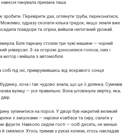
е навесні панувала приємна тиша.
е зробити. Перевірити дах, оглянути труби, переконатися,
Можливо, одразу скопати кілька грядок, якщо земля вже
осадила помідори та огірки, вийшов непоганий урожай.
завмерла. Біля паркану стояли три чужі машини — чорний
ий універсал. З-за огорожі доносилися голоси, сміх і
а мотор і вийшла з автомобіля.
 собі під ніс, примружившись від яскравого сонця.
будинку, хоча і так чудово знала, що це її ділянка. Сумнівів
азва вулиці — усе правильно. Вона штовхнула хвіртку, яка,
 двір.
рину зупинитися на порозі. У дворі був накритий великий
арілки з закусками — нарізки ковбаси та сиру, салати у
жі фрукти. Навколо сиділи гості — осіб десять, не менше.
 й сміялися. Хтось тримав у руках келихи, хтось накладав