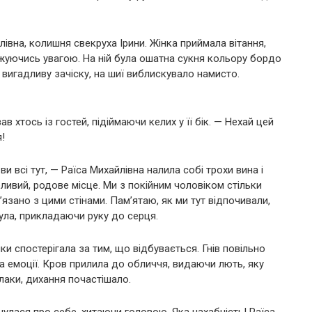
йлівна, колишня свекруха Ірини. Жінка приймала вітання,
жуючись увагою. На ній була ошатна сукня кольору бордо
вигадливу зачіску, на шиї виблискувало намисто.
в хтось із гостей, підіймаючи келих у її бік. — Нехай цей
!
и всі тут, — Раїса Михайлівна налила собі трохи вина і
ливий, родове місце. Ми з покійним чоловіком стільки
’язано з цими стінами. Пам’ятаю, як ми тут відпочивали,
нула, прикладаючи руку до серця.
чки спостерігала за тим, що відбувається. Гнів повільно
ла емоції. Кров прилила до обличчя, видаючи лють, яку
лаки, дихання почастішало.
нулася про себе, хитаючи головою. Яка нахабність! Раїса