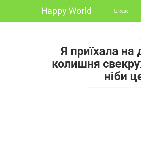
Skip
Happy World
to
Цікаве
content
Я приїхала на 
колишня свекру
ніби це