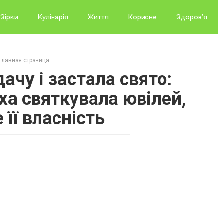
Зірки
Кулінарія
Життя
Корисне
Здоров’я
Главная страница
дачу і застала свято:
ха святкувала ювілей,
 її власність