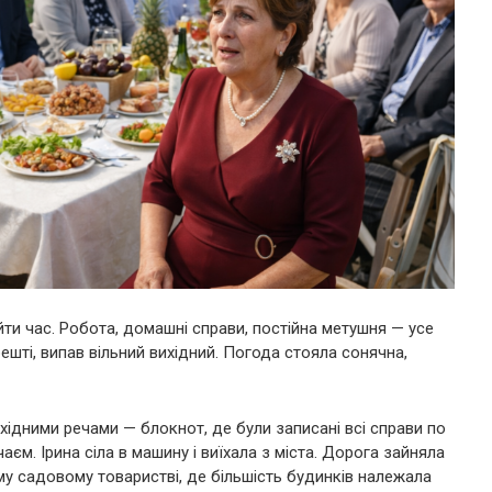
айти час. Робота, домашні справи, постійна метушня — усе
решті, випав вільний вихідний. Погода стояла сонячна,
хідними речами — блокнот, де були записані всі справи по
чаєм. Ірина сіла в машину і виїхала з міста. Дорога зайняла
му садовому товаристві, де більшість будинків належала