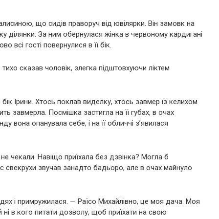
залисиною, що сидів праворуч від ювілярки. Він замовк на
ку ділянки. За ним обернулася жінка в червоному кардигані
о всі гості повернулися в її бік.
 тихо сказав чоловік, злегка підштовхуючи ліктем
 бік Ірини. Хтось поклав виделку, хтось завмер із келихом
мить завмерла. Посмішка застигла на її губах, в очах
у вона опанувала себе, і на її обличчі з’явилася
 не чекали. Навіщо приїхала без дзвінка? Могла б
ос свекрухи звучав занадто бадьоро, але в очах майнуло
удях і примружилася. — Раїсо Михайлівно, це моя дача. Моя
й ні в кого питати дозволу, щоб приїхати на свою