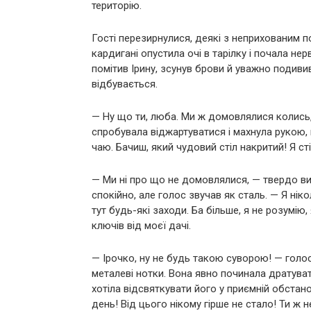
територію.
Гості перезирнулися, деякі з неприхованим 
кардигані опустила очі в тарілку і почала не
помітив Ірину, зсунув брови й уважно подиви
відбувається.
— Ну що ти, люба. Ми ж домовлялися колись, 
спробувала віджартуватися і махнула рукою, 
чаю. Бачиш, який чудовий стіл накритий! Я ст
— Ми ні про що не домовлялися, — твердо ви
спокійно, але голос звучав як сталь. — Я ні
тут будь-які заходи. Ба більше, я не розумію
ключів від моєї дачі.
— Ірочко, ну не будь такою суворою! — голос
металеві нотки. Вона явно починала дратувати
хотіла відсвяткувати його у приємній обстан
день! Від цього нікому гірше не стало! Ти ж 