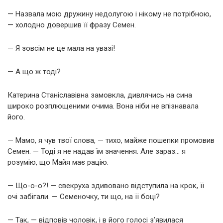
— Назвала мою дружину недолугою і нікому не потрібною,
— холодно довершив її фразу Семен.
— Я зовсім не це мала на увазі!
— А що ж тоді?
Катерина Станіславівна замовкла, дивлячись на сина
широко розплющеними очима. Вона ніби не впізнавала
його.
— Мамо, я чув твої слова, — тихо, майже пошепки промовив
Семен. — Тоді я не надав їм значення. Але зараз… я
розумію, що Майя має рацію.
— Що-о-о?! — свекруха здивовано відступила на крок, її
очі забігали. — Семеночку, ти що, на її боці?
— Так, — відповів чоловік, і в його голосі з’явилася