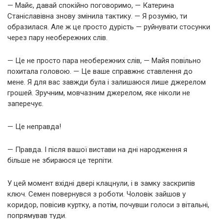
— Майє, давай спокійно поговоримо, — Катерина
Станіславівна знову змінила тактику. — Я розумію, ти
образилася. Але ж це просто дурість — руйнувати стосунки
через пару необережних слів.
— Це не просто пара необережних слів, — Майя повільно
похитала головою. — Це ваше справжнє ставлення до
мене. Я для вас завжди була і залишаюся лише джерелом
грошей. Зручним, мовчазним джерелом, яке ніколи не
заперечує.
— Це неправда!
— Правда. І після вашої вистави на дні народження я
більше не збираюся це терпіти.
У цей момент вхідні двері клацнули, і в замку заскрипів
ключ. Семен повернувся з роботи. Чоловік зайшов у
коридор, повісив куртку, а потім, почувши голоси з вітальні,
попрямував туди.