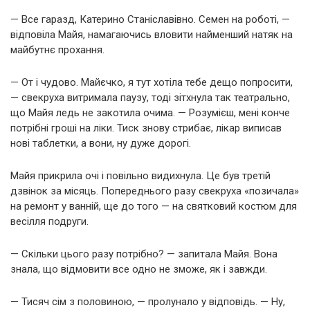
— Все гаразд, Катерино Станіславівно. Семен на роботі, —
відповіла Майя, намагаючись вловити найменший натяк на
майбутнє прохання.
— От і чудово. Майєчко, я тут хотіла тебе дещо попросити,
— свекруха витримала паузу, тоді зітхнула так театрально,
що Майя ледь не закотила очима. — Розумієш, мені конче
потрібні гроші на ліки. Тиск знову стрибає, лікар виписав
нові таблетки, а вони, ну дуже дорогі.
Майя прикрила очі і повільно видихнула. Це був третій
дзвінок за місяць. Попереднього разу свекруха «позичала»
на ремонт у ванній, ще до того — на святковий костюм для
весілля подруги.
— Скільки цього разу потрібно? — запитала Майя. Вона
знала, що відмовити все одно не зможе, як і завжди.
— Тисяч сім з половиною, — пролунало у відповідь. — Ну,