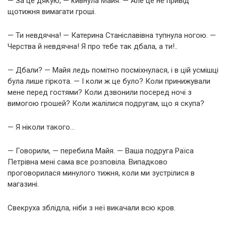
— За це дякую, — кивнула Майя. — Але це не привід
щотижня вимагати гроші.
— Ти невдячна! — Катерина Станіславівна тупнула ногою. —
Черства й невдячна! Я про тебе так дбала, а ти!..
— Дбали? — Майя ледь помітно посміхнулася, і в цій усмішці
була лише гіркота. — І коли ж це було? Коли принижували
мене перед гостями? Коли дзвонили посеред ночі з
вимогою грошей? Коли жалілися подругам, що я скупа?
— Я ніколи такого…
— Говорили, — перебила Майя. — Ваша подруга Раїса
Петрівна мені сама все розповіла. Випадково
проговорилася минулого тижня, коли ми зустрілися в
магазині.
Свекруха зблідла, ніби з неї викачали всю кров.