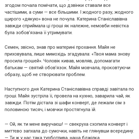
згодом почала помічати, що дзвінки ставали все
частішими, а суми — все більшими. І жодного разу, жодного
щирого «дякую» вона не почула. Катерина Станіславівна
завжди сприймала ці гроші як належне, немовби невістка
була зобов’язана її утримувати.
Семен, звісно, знав про материні прохання. Майя не
приховувала, лише мимохідь згадувала: «Твоя мама знову
просила грошей». Чоловік кивав, мовляв, допомагати
батькам — святий обов’язок. Майя мовчала, проковтуючи
образу, щоб не створювати проблем.
Наступного дня Катерина Станіславівна справді завітала по
гроші. Майя зустріла її, провела на кухню, заварила чай, як
завжди. Потім дістала зі шафи конверт, де лежали сім з
половиною тисяч, і мовчки простягнула їй.
— Ой, як ти мене виручаєш! — свекруха схопила конверт і
миттєво запхала до сумочки, навіть не глянувши всередину.
— Ти ж у нас така турботлива, наша бджілка.