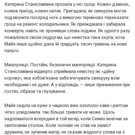
Катерина Станіславівна просила у неї гроші. Кожен дзвінок,
кожна приїзд, кожен натяк. Пригадала, як свекруха могла
подзвонити посеред ночі з вимогою терміново переказати
гроші на ремонт холодильника. Як приїжджала і забирала
конверти, навіть не зронивши слова подяки. Як одного разу
пожалілася своїм подругам, що невістка така скупа, хоча
Майя лише щойно дала їй
тридцять тисяч гривень
на нове
пальто.
Маніпуляції. Постійні, безкінечні маніпуляції. Катерина
Станіславівна відверто сприймала невістку як «дійну
корову», яка зобов’язана забезпечувати свекруху всім
необхідним і не дуже. А у відповідь — лише приниження при
гостях, образи та глузування.
Майя сиділа на кухні з чашкою вже охололої кави і раптом
чітко усвідомила: так більше тривати не може. Щось
надломилося всередині в той вечір, коли Семен мовчав за
святковим столом. Коли чоловік не став на захист
дружини, не зупинив матір, не сказав жодного слова на її