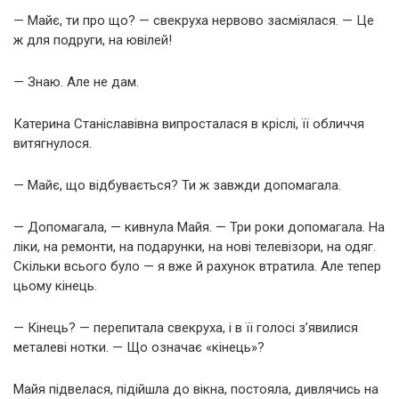
— Майє, ти про що? — свекруха нервово засміялася. — Це
ж для подруги, на ювілей!
— Знаю. Але не дам.
Катерина Станіславівна випросталася в кріслі, її обличчя
витягнулося.
— Майє, що відбувається? Ти ж завжди допомагала.
— Допомагала, — кивнула Майя. — Три роки допомагала. На
ліки, на ремонти, на подарунки, на нові телевізори, на одяг.
Скільки всього було — я вже й рахунок втратила. Але тепер
цьому кінець.
— Кінець? — перепитала свекруха, і в її голосі з’явилися
металеві нотки. — Що означає «кінець»?
Майя підвелася, підійшла до вікна, постояла, дивлячись на