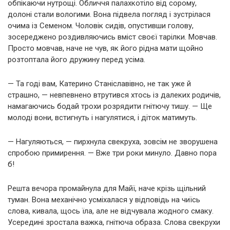
обпікаючи нутрощі. Обличчя палахкотіло від сорому,
долоні стали вологими. Вона підвела погляд і зустрілася
очима із Семеном. Чоловік сидів, опустивши голову,
зосереджено роздивляючись вміст своєї тарілки. Мовчав.
Просто мовчав, наче не чув, як його рідна мати щойно
розтоптала його дружину перед усіма.
— Та годі вам, Катерино Станіславівно, не так уже й
страшно, — невпевнено втрутився хтось із далеких родичів,
намагаючись бодай трохи розрядити гнітючу тишу. — Ще
молоді вони, встигнуть і нагулятися, і діток матимуть.
— Нагуляються, — пирхнула свекруха, зовсім не зворушена
спробою примирення. — Вже три роки минуло. Давно пора
б!
Решта вечора промайнула для Майї, наче крізь щільний
туман. Вона механічно усміхалася у відповідь на чиїсь
слова, кивала, щось їла, але не відчувала жодного смаку.
Усередині зростала важка, гнітюча образа. Слова свекрухи