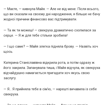
— Маєте, — кивнула Майя. — Але не від мене. Після всього,
що ви сказали на своєму дні народження, я більше не бачу
жодної причини фінансово вас підтримувати.
— Та як ти можеш! — свекруха драматично схопилася за
серце. — Я ж для тебе стільки зробила!
— І що саме? — Майя злегка підняла брову. — Назвіть хоч
щось.
Катерина Станіславівна відкрила рота, а потім одразу ж
його закрила. Запанувала тиша, і Майя відчула, як свекруха
відчайдушно намагається пригадати хоч якусь свою
заслугу.
— Я… Я прийняла тебе в сім’ю, — нарешті вичавила із себе
свекруха.