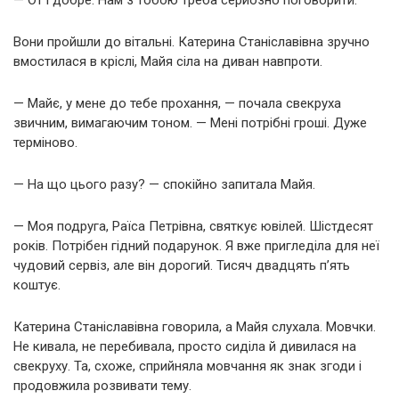
Вони пройшли до вітальні. Катерина Станіславівна зручно
вмостилася в кріслі, Майя сіла на диван навпроти.
— Майє, у мене до тебе прохання, — почала свекруха
звичним, вимагаючим тоном. — Мені потрібні гроші. Дуже
терміново.
— На що цього разу? — спокійно запитала Майя.
— Моя подруга, Раїса Петрівна, святкує ювілей. Шістдесят
років. Потрібен гідний подарунок. Я вже пригледіла для неї
чудовий сервіз, але він дорогий. Тисяч двадцять п’ять
коштує.
Катерина Станіславівна говорила, а Майя слухала. Мовчки.
Не кивала, не перебивала, просто сиділа й дивилася на
свекруху. Та, схоже, сприйняла мовчання як знак згоди і
продовжила розвивати тему.