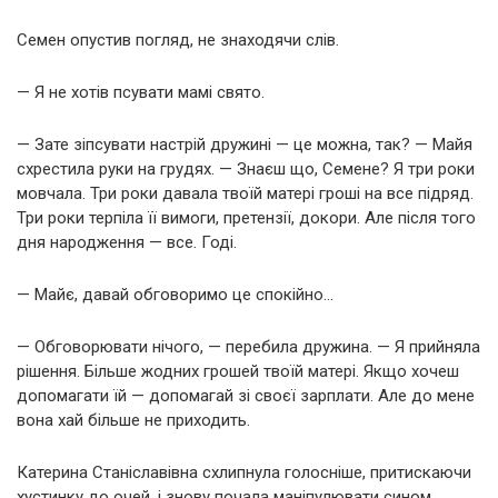
Семен опустив погляд, не знаходячи слів.
— Я не хотів псувати мамі свято.
— Зате зіпсувати настрій дружині — це можна, так? — Майя
схрестила руки на грудях. — Знаєш що, Семене? Я три роки
мовчала. Три роки давала твоїй матері гроші на все підряд.
Три роки терпіла її вимоги, претензії, докори. Але після того
дня народження — все. Годі.
— Майє, давай обговоримо це спокійно…
— Обговорювати нічого, — перебила дружина. — Я прийняла
рішення. Більше жодних грошей твоїй матері. Якщо хочеш
допомагати їй — допомагай зі своєї зарплати. Але до мене
вона хай більше не приходить.
Катерина Станіславівна схлипнула голосніше, притискаючи
хустинку до очей, і знову почала маніпулювати сином.