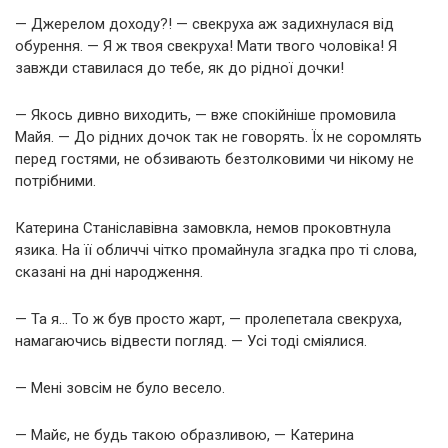
— Джерелом доходу?! — свекруха аж задихнулася від
обурення. — Я ж твоя свекруха! Мати твого чоловіка! Я
завжди ставилася до тебе, як до рідної дочки!
— Якось дивно виходить, — вже спокійніше промовила
Майя. — До рідних дочок так не говорять. Їх не соромлять
перед гостями, не обзивають безтолковими чи нікому не
потрібними.
Катерина Станіславівна замовкла, немов проковтнула
язика. На її обличчі чітко промайнула згадка про ті слова,
сказані на дні народження.
— Та я… То ж був просто жарт, — пролепетала свекруха,
намагаючись відвести погляд. — Усі тоді сміялися.
— Мені зовсім не було весело.
— Майє, не будь такою образливою, — Катерина