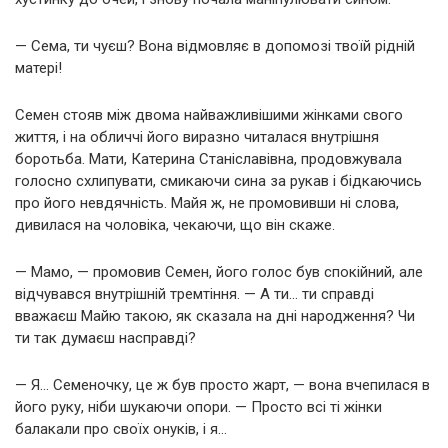
— Сема, ти чуєш? Вона відмовляє в допомозі твоїй рідній
матері!
Семен стояв між двома найважливішими жінками свого
життя, і на обличчі його виразно читалася внутрішня
боротьба. Мати, Катерина Станіславівна, продовжувала
голосно схлипувати, смикаючи сина за рукав і бідкаючись
про його невдячність. Майя ж, не промовивши ні слова,
дивилася на чоловіка, чекаючи, що він скаже.
— Мамо, — промовив Семен, його голос був спокійний, але
відчувався внутрішній тремтіння. — А ти… ти справді
вважаєш Майю такою, як сказала на дні народження? Чи
ти так думаєш насправді?
— Я… Семеночку, це ж був просто жарт, — вона вчепилася в
його руку, ніби шукаючи опори. — Просто всі ті жінки
балакали про своїх онуків, і я…