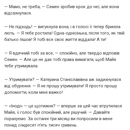
— Мамо, не треба, — Семен зробив крок до неї, але вона
відсахнулася.
— Не підходь! — вигукнула вона, і в голосі її тепер бриніла
лють. — Я тебе ростила! Одна-однісінька, після того, як твій
батько пішов! Я тобі все своє життя віддала! А ти!
— Я вдячний тобі за все, — спокійно, але твердо відповів
Семен. — Але це не дає тобі права вимагати, щоб Майя
тебе утримувала.
— Утримувати? — Катерина Станіславівна аж задихнулася
від обурення. — Я не прошу утримувати! Я просто прошу
допомогти, коли мені важко!
— «Іноді» — це щотижня? — вперше за цей час втрутилася
Майя, її голос був спокійний, але рішучий. — Давайте
порахуємо. За останні три місяці ви попросили в мене
понад
сімдесят п’ять тисяч гривень
.