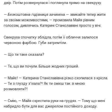
двір. Потім розвернулася і поглянула прямо на свекруху.
—
Безкоштовна годівниця зачинена
— звикайте тепер жити
за своїми можливостями, — промовила Майя рівним
голосом, дивлячись Катерині Станіславівні просто у вічі.
Свекруха спочатку зблідла, потім її обличчя залилося
червоною фарбою. Губи затремтіли.
— Що ти таке сказала?
— Те, що ви почули. Більше жодних грошей.
— Майє! — Катерина Станіславівна різко схопилася з крісла.
— Ти з глузду з’їхала?! Як ти смієш так зі мною
розмовляти?!
— Смію, — Майя схрестила руки на грудях. — Тому що мені
набридло бути для вас джерелом постійного доходу.