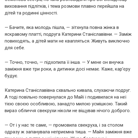
виховання підлітків, і тема розмови плавно перейшла на
дітей та родинні цінності.
— Бачите, яка молодь пішла, — зітхнула повна жінка в
яскравому платті, подруга Катерини Станіславівни. — Заміж
повиходять, а дітей мати не квапляться. Живуть виключно
для себе.
— Точно, точно, — підхопила її інша. — У мене он внучка
заміжня вже три роки, а дитинки досі немає. Каже, кар’єру
будує.
Катерина Станіславівна схвально кивала, слухаючи подруг.
А тоді повільно повернулася до Майї і подивилася на неї
тією своєю особливою, занадто милою усмішкою. Такий
вираз обличчя свекрухи ніколи не віщував нічого доброго.
— От і у нас те саме, — промовила свекруха, і за столом
одразу ж запанувала неприємна тиша. — Майя заміжня вже