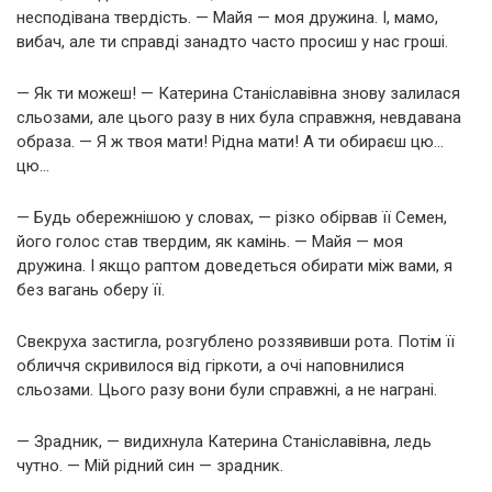
несподівана твердість. — Майя — моя дружина. І, мамо,
вибач, але ти справді занадто часто просиш у нас гроші.
— Як ти можеш! — Катерина Станіславівна знову залилася
сльозами, але цього разу в них була справжня, невдавана
образа. — Я ж твоя мати! Рідна мати! А ти обираєш цю…
цю…
— Будь обережнішою у словах, — різко обірвав її Семен,
його голос став твердим, як камінь. — Майя — моя
дружина. І якщо раптом доведеться обирати між вами, я
без вагань оберу її.
Свекруха застигла, розгублено роззявивши рота. Потім її
обличчя скривилося від гіркоти, а очі наповнилися
сльозами. Цього разу вони були справжні, а не награні.
— Зрадник, — видихнула Катерина Станіславівна, ледь
чутно. — Мій рідний син — зрадник.