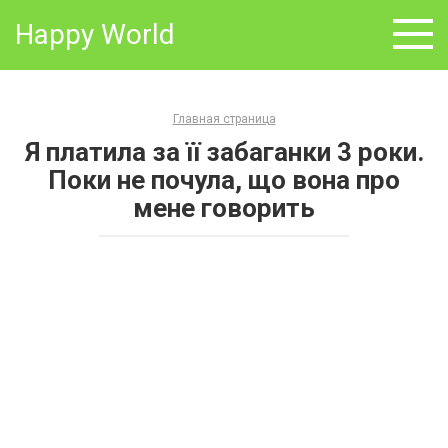
Skip
Happy World
to
content
Главная страница
Я платила за її забаганки 3 роки.
Поки не почула, що вона про
мене говорить