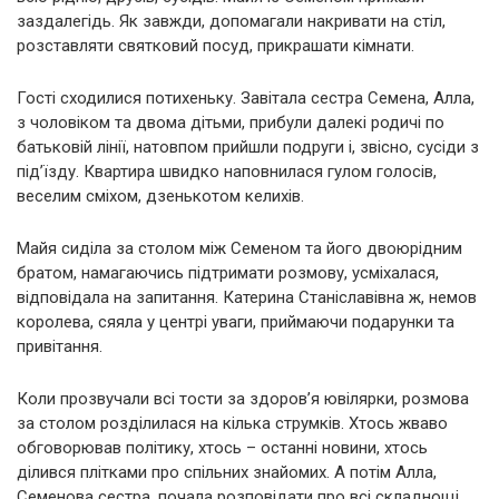
заздалегідь. Як завжди, допомагали накривати на стіл,
розставляти святковий посуд, прикрашати кімнати.
Гості сходилися потихеньку. Завітала сестра Семена, Алла,
з чоловіком та двома дітьми, прибули далекі родичі по
батьковій лінії, натовпом прийшли подруги і, звісно, сусіди з
під’їзду. Квартира швидко наповнилася гулом голосів,
веселим сміхом, дзенькотом келихів.
Майя сиділа за столом між Семеном та його двоюрідним
братом, намагаючись підтримати розмову, усміхалася,
відповідала на запитання. Катерина Станіславівна ж, немов
королева, сяяла у центрі уваги, приймаючи подарунки та
привітання.
Коли прозвучали всі тости за здоров’я ювілярки, розмова
за столом розділилася на кілька струмків. Хтось жваво
обговорював політику, хтось – останні новини, хтось
ділився плітками про спільних знайомих. А потім Алла,
Семенова сестра, почала розповідати про всі складнощі