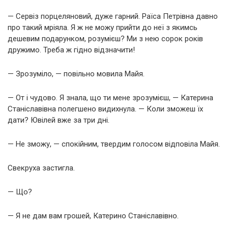
— Сервіз порцеляновий, дуже гарний. Раїса Петрівна давно
про такий мріяла. Я ж не можу прийти до неї з якимсь
дешевим подарунком, розумієш? Ми з нею сорок років
дружимо. Треба ж гідно відзначити!
— Зрозуміло, — повільно мовила Майя.
— От і чудово. Я знала, що ти мене зрозумієш, — Катерина
Станіславівна полегшено видихнула. — Коли зможеш їх
дати? Ювілей вже за три дні.
— Не зможу, — спокійним, твердим голосом відповіла Майя.
Свекруха застигла.
— Що?
— Я не дам вам грошей, Катерино Станіславівно.