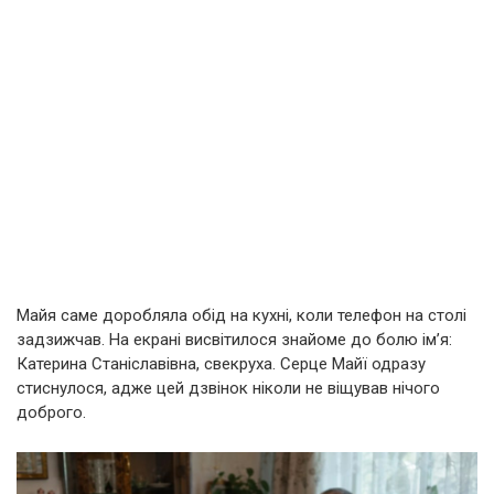
Майя саме доробляла обід на кухні, коли телефон на столі
задзижчав. На екрані висвітилося знайоме до болю ім’я:
Катерина Станіславівна, свекруха. Серце Майї одразу
стиснулося, адже цей дзвінок ніколи не віщував нічого
доброго.