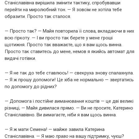
Станіславівна вирішила змінити тактику, спробувавши
перейти на миролюбний тон. — Я зовсім не хотіла тебе
образити. Просто так сталося.
— Просто так? — Майя повторила її слова, вкладаючи в них
всю гіркоту. — І ви просто так берете у мене гроші
щотижня. Просто так вважаєте, що я вам щось винна.
Просто так ставитесь до мене, немов я якийсь автомат для
видачі готівки.
— Я не так до тебе ставлюсь! — свекруха знову спалахнула.
— Я ж прошу допомоги! Це хіба не нормально — звертатись
по допомогу до рідних?
— Допомога і
постійне виманювання
коштів — це дві великі
різниці, — Майя дивилася прямо. — Ви не просите, Катерино
Станіславівно. Ви
вимагаєте
, ніби я вам щось винна.
— Я ж мати Семена! — майже завила Катерина
Станіславівна. — Я маю
право
на вашу підтримку, чуєш?