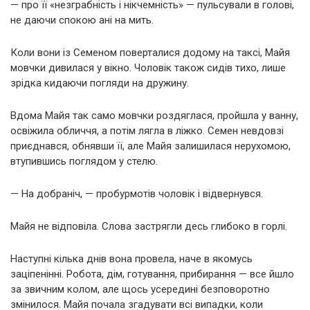
— про її «незграбність і нікчемність» — пульсували в голові,
не даючи спокою ані на мить.
Коли вони із Семеном поверталися додому на таксі, Майя
мовчки дивилася у вікно. Чоловік також сидів тихо, лише
зрідка кидаючи погляди на дружину.
Вдома Майя так само мовчки роздяглася, пройшла у ванну,
освіжила обличчя, а потім лягла в ліжко. Семен невдовзі
приєднався, обнявши її, але Майя залишилася нерухомою,
втупившись поглядом у стелю.
— На добраніч, — пробурмотів чоловік і відвернувся.
Майя не відповіла. Слова застрягли десь глибоко в горлі.
Наступні кілька днів вона провела, наче в якомусь
заціпенінні. Робота, дім, готування, прибирання — все йшло
за звичним колом, але щось усередині безповоротно
змінилося. Майя почала згадувати всі випадки, коли