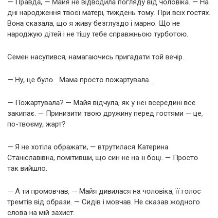
— Правда, — Майя не відводила погляду від чоловіка. — На
дні народження твоєї матері, тиждень тому. При всіх гостях.
Вона сказала, що я живу безглуздо і марно. Що не
народжую дітей і не тішу тебе справжньою турботою.
Семен насупився, намагаючись пригадати той вечір.
— Ну, це було… Мама просто пожартувала…
— Пожартувала? — Майя відчула, як у неї всередині все
закипає. — Принизити твою дружину перед гостями — це,
по-твоєму, жарт?
— Я не хотіла ображати, — втрутилася Катерина
Станіславівна, помітивши, що син не на її боці. — Просто
так вийшло.
— А ти промовчав, — Майя дивилася на чоловіка, її голос
тремтів від образи. — Сидів і мовчав. Не сказав жодного
слова на мій захист.