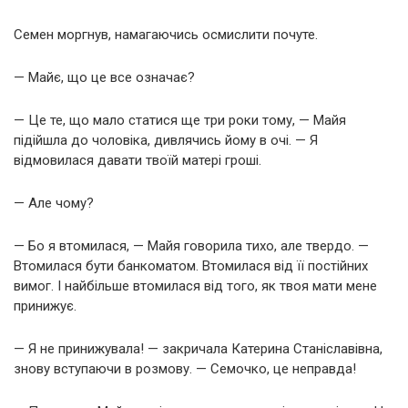
Семен моргнув, намагаючись осмислити почуте.
— Майє, що це все означає?
— Це те, що мало статися ще три роки тому, — Майя
підійшла до чоловіка, дивлячись йому в очі. — Я
відмовилася давати твоїй матері гроші.
— Але чому?
— Бо я втомилася, — Майя говорила тихо, але твердо. —
Втомилася бути банкоматом. Втомилася від її постійних
вимог. І найбільше втомилася від того, як твоя мати мене
принижує.
— Я не принижувала! — закричала Катерина Станіславівна,
знову вступаючи в розмову. — Семочко, це неправда!