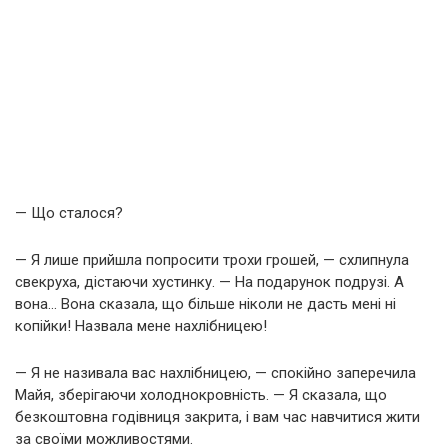
— Що сталося?
— Я лише прийшла попросити трохи грошей, — схлипнула
свекруха, дістаючи хустинку. — На подарунок подрузі. А
вона… Вона сказала, що більше ніколи не дасть мені ні
копійки! Назвала мене нахлібницею!
— Я не називала вас нахлібницею, — спокійно заперечила
Майя, зберігаючи холоднокровність. — Я сказала, що
безкоштовна годівниця закрита, і вам час навчитися жити
за своїми можливостями.