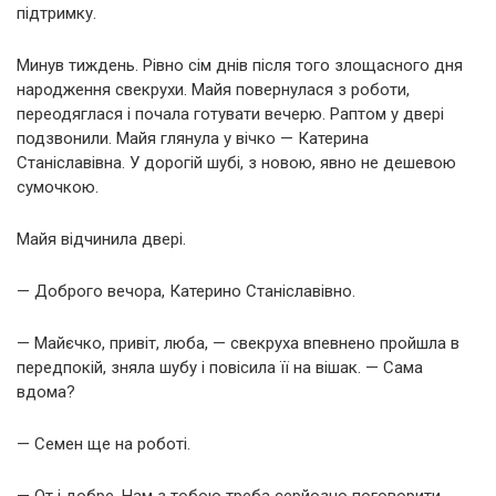
підтримку.
Минув тиждень. Рівно сім днів після того злощасного дня
народження свекрухи. Майя повернулася з роботи,
переодяглася і почала готувати вечерю. Раптом у двері
подзвонили. Майя глянула у вічко — Катерина
Станіславівна. У дорогій шубі, з новою, явно не дешевою
сумочкою.
Майя відчинила двері.
— Доброго вечора, Катерино Станіславівно.
— Майєчко, привіт, люба, — свекруха впевнено пройшла в
передпокій, зняла шубу і повісила її на вішак. — Сама
вдома?
— Семен ще на роботі.
— От і добре. Нам з тобою треба серйозно поговорити.