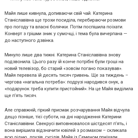
Майя лише кивнула, допиваючи свій чай. Катерина
Станіславівна ще трохи посиділа, перебираючи розмови
про погоду та власні болячки. Потім поспішила поїхати.
Конверт з грішми зник у сумочці, і тема була вичерпана —
до наступного дзвінка.
Минуло лише два тижні. Катерина Станіславівна знову
подзвонила. Цього разу їй конче потрібні були гроші на
новий телевізор, бо старий «зовсім погано показував».
Майя перевела їй десять тисяч гривень. Ще за тиждень –
чергова «нагальна потреба»: подрузі народився онук, а
«подарунок треба купити пристойний». На це Майя виділила
ще п’ять тисяч.
Але справжній, гіркий присмак розчарування Майя відчула
дещо пізніше, тієї суботи, на дні народження Катерини
Станіславівни. Свекрусі виповнювалося шістдесят п’ять, і
вона вирішила відзначити ювілей з розмахом – скликала
всю рідню, друзів, сусідів. Майя із Семеном приїхали