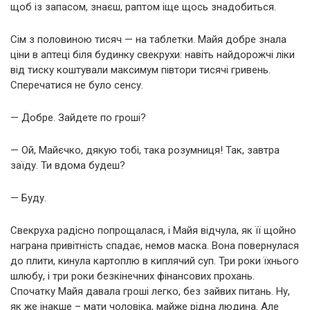
щоб із запасом, знаєш, раптом іще щось знадобиться.
Сім з половиною тисяч — на таблетки. Майя добре знала
ціни в аптеці біля будинку свекрухи: навіть найдорожчі ліки
від тиску коштували максимум півтори тисячі гривень.
Сперечатися не було сенсу.
— Добре. Зайдете по гроші?
— Ой, Майєчко, дякую тобі, така розумниця! Так, завтра
заїду. Ти вдома будеш?
— Буду.
Свекруха радісно попрощалася, і Майя відчула, як її щойно
награна привітність спадає, немов маска. Вона повернулася
до плити, кинула картоплю в киплячий суп. Три роки їхнього
шлюбу, і три роки безкінечних фінансових прохань.
Спочатку Майя давала гроші легко, без зайвих питань. Ну,
як же інакше – мати чоловіка, майже рідна людина. Але