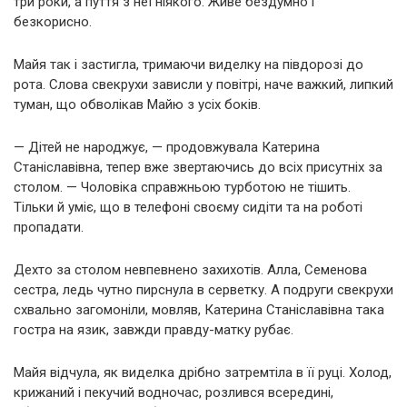
три роки, а пуття з неї ніякого. Живе бездумно і
безкорисно.
Майя так і застигла, тримаючи виделку на півдорозі до
рота. Слова свекрухи зависли у повітрі, наче важкий, липкий
туман, що обволікав Майю з усіх боків.
— Дітей не народжує, — продовжувала Катерина
Станіславівна, тепер вже звертаючись до всіх присутніх за
столом. — Чоловіка справжньою турботою не тішить.
Тільки й уміє, що в телефоні своєму сидіти та на роботі
пропадати.
Дехто за столом невпевнено захихотів. Алла, Семенова
сестра, ледь чутно пирснула в серветку. А подруги свекрухи
схвально загомоніли, мовляв, Катерина Станіславівна така
гостра на язик, завжди правду-матку рубає.
Майя відчула, як виделка дрібно затремтіла в її руці. Холод,
крижаний і пекучий водночас, розлився всередині,