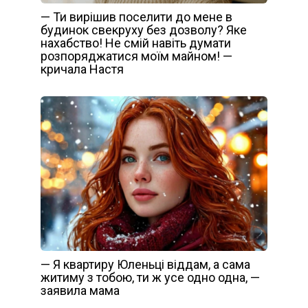
— Ти вирішив поселити до мене в
будинок свекруху без дозволу? Яке
нахабство! Не смій навіть думати
розпоряджатися моїм майном! —
кричала Настя
— Я квартиру Юленьці віддам, а сама
житиму з тобою, ти ж усе одно одна, —
заявила мама