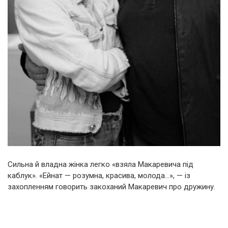
Сильна й владна жінка легко «взяла Макаревича під
каблук». «Ейнат — розумна, красива, молода…», — із
захопленням говорить закоханий Макаревич про дружину.