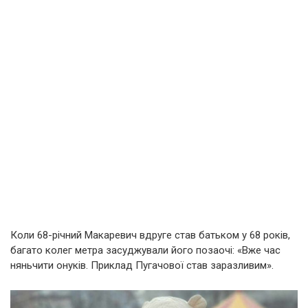
Коли 68-річний Макаревич вдруге став батьком у 68 років,
багато колег метра засуджували його позаочі: «Вже час
няньчити онуків. Приклад Пугачової став заразливим».