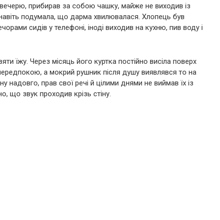
 вечерю, прибирав за собою чашку, майже не виходив із
а навіть подумала, що дарма хвилювалася. Хлопець був
ечорами сидів у телефоні, іноді виходив на кухню, пив воду і
зяти їжу. Через місяць його куртка постійно висіла поверх
передпокою, а мокрий рушник після душу виявлявся то на
нну надовго, прав свої речі й цілими днями не виймав їх із
, що звук проходив крізь стіну.