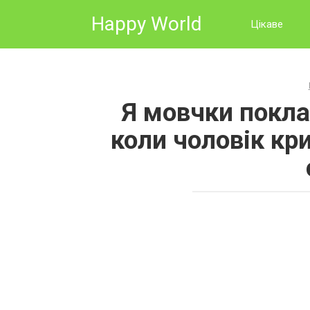
Skip
Happy World
to
Цікаве
content
Я мовчки поклал
коли чоловік кр