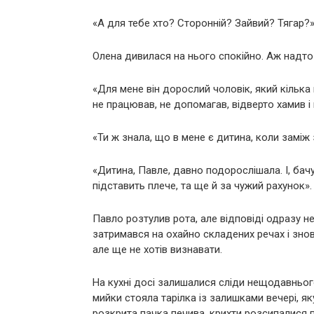
«А для тебе хто? Сторонній? Зайвий? Тягар?
Олена дивилася на нього спокійно. Аж надто
«Для мене він дорослий чоловік, який кілька
не працював, не допомагав, відверто хамив і
«Ти ж знала, що в мене є дитина, коли заміж
«Дитина, Павле, давно подорослішала. І, ба
підставить плече, та ще й за чужий рахунок».
Павло розтулив рота, але відповіді одразу не
затримався на охайно складених речах і знов
але ще не хотів визнавати.
На кухні досі залишалися сліди нещодавнього
мийки стояла тарілка із залишками вечері, я
розкрита пачка печива, крихти розсипалися п