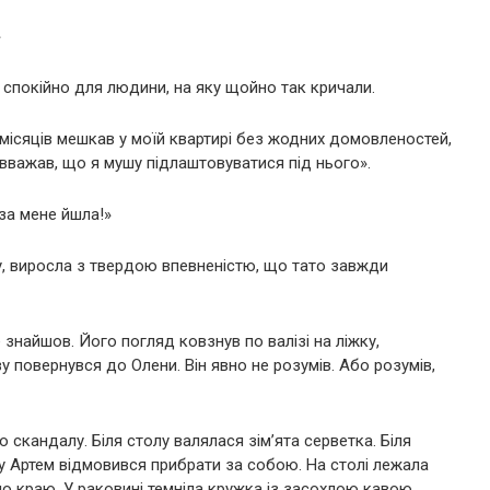
»
 спокійно для людини, на яку щойно так кричали.
 місяців мешкав у моїй квартирі без жодних домовленостей,
 вважав, що я мушу підлаштовуватися під нього».
 за мене йшла!»
чу, виросла з твердою впевненістю, що тато завжди
 знайшов. Його погляд ковзнув по валізі на ліжку,
у повернувся до Олени. Він явно не розумів. Або розумів,
 скандалу. Біля столу валялася зім’ята серветка. Біля
ку Артем відмовився прибрати за собою. На столі лежала
о краю. У раковині темніла кружка із засохлою кавою.