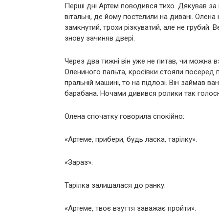
Перші дні Артем поводився тихо. Дякував за
вітальні, де йому постелили на дивані. Олен
замкнутий, трохи різкуватий, але не грубий. В
знову зачиняв двері.
Через два тижні він уже не питав, чи можна в
Олениного пальта, кросівки стояли посеред 
пральній машині, то на підлозі. Він займав ва
барабана. Ночами дивився ролики так голосно
Олена спочатку говорила спокійно:
«Артеме, прибери, будь ласка, тарілку».
«Зараз».
Тарілка залишалася до ранку.
«Артеме, твоє взуття заважає пройти».