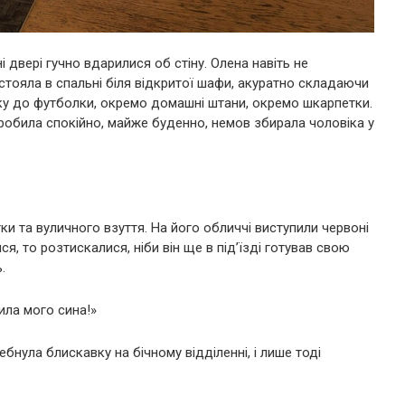
і двері гучно вдарилися об стіну. Олена навіть не
стояла в спальні біля відкритої шафи, акуратно складаючи
олку до футболки, окремо домашні штани, окремо шкарпетки.
е робила спокійно, майже буденно, немов збирала чоловіка у
и та вуличного взуття. На його обличчі виступили червоні
ся, то розтискалися, ніби він ще в під’їзді готував свою
.
ила мого сина!»
ебнула блискавку на бічному відділенні, і лише тоді