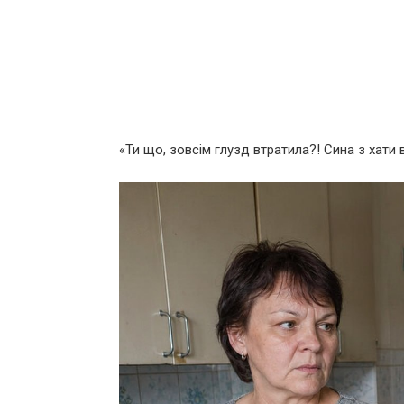
«Ти що, зовсім глузд втратила?! Сина з хати 