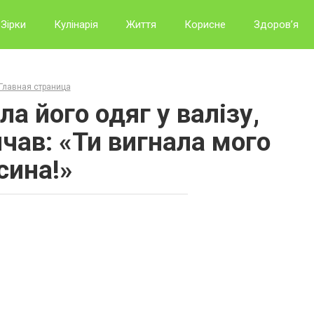
Зірки
Кулінарія
Життя
Корисне
Здоров’я
Главная страница
а його одяг у валізу,
ичав: «Ти вигнала мого
сина!»