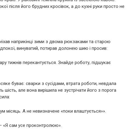
кої після його брудних кросівок, а до кухні руки просто не
риїхав наприкінці зими з двома рюкзаками та старою
дпокої, винуватий, потирав долонею шию і просив:
пару тижнів перекантується. Знайде роботу, підшукає
всяке буває: сварки з сусідами, втрата роботи, невдала
ь шість, але вона вирішила не зустрічати його з порога
сила:
мум місяць. А не невизначене «поки влаштується»».
. – «Я сам усе проконтролюю».