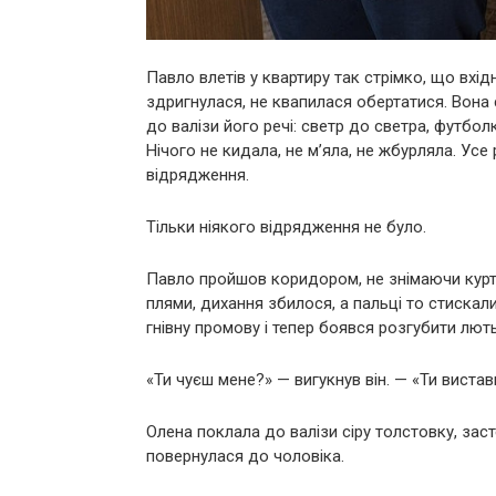
Павло влетів у квартиру так стрімко, що вхідн
здригнулася, не квапилася обертатися. Вона 
до валізи його речі: светр до светра, футб
Нічого не кидала, не м’яла, не жбурляла. Ус
відрядження.
Тільки ніякого відрядження не було.
Павло пройшов коридором, не знімаючи куртк
плями, дихання збилося, а пальці то стискали
гнівну промову і тепер боявся розгубити лють
«Ти чуєш мене?» — вигукнув він. — «Ти вистав
Олена поклала до валізи сіру толстовку, заст
повернулася до чоловіка.