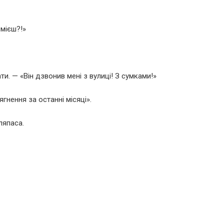
смієш?!»
. — «Він дзвонив мені з вулиці! З сумками!»
ягнення за останні місяці».
ляпаса.