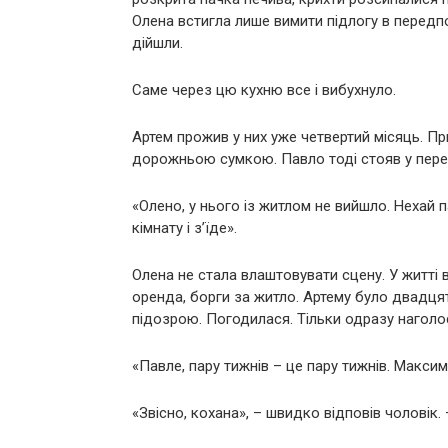
Олена встигла лише вимити підлогу в передпо
дійшли.
Саме через цю кухню все і вибухнуло.
Артем прожив у них уже четвертий місяць. П
дорожньою сумкою. Павло тоді стояв у пере
«Олено, у нього із житлом не вийшло. Нехай 
кімнату і з’їде».
Олена не стала влаштовувати сцену. У житті 
оренда, борги за житло. Артему було двадцят
підозрою. Погодилася. Тільки одразу наголо
«Павле, пару тижнів – це пару тижнів. Макси
«Звісно, кохана», – швидко відповів чоловік