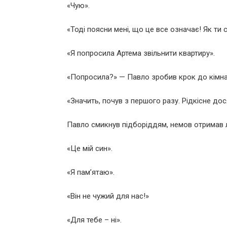
«Чую».
«Тоді поясни мені, що це все означає! Як ти 
«Я попросила Артема звільнити квартиру».
«Попросила?» — Павло зробив крок до кімнати
«Значить, почув з першого разу. Рідкісне дос
Павло смикнув підборіддям, немов отримав 
«Це мій син».
«Я пам’ятаю».
«Він не чужий для нас!»
«Для тебе – ні».