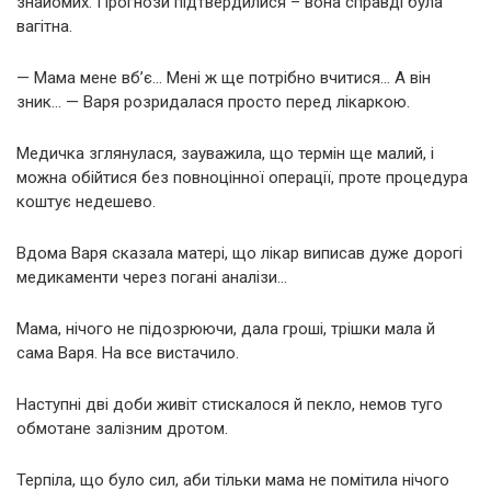
знайомих. Прогнози підтвердилися – вона справді була
вагітна.
— Мама мене вб’є… Мені ж ще потрібно вчитися… А він
зник… — Варя розридалася просто перед лікаркою.
Медичка зглянулася, зауважила, що термін ще малий, і
можна обійтися без повноцінної операції, проте процедура
коштує недешево.
Вдома Варя сказала матері, що лікар виписав дуже дорогі
медикаменти через погані аналізи…
Мама, нічого не підозрюючи, дала гроші, трішки мала й
сама Варя. На все вистачило.
Наступні дві доби живіт стискалося й пекло, немов туго
обмотане залізним дротом.
Терпіла, що було сил, аби тільки мама не помітила нічого