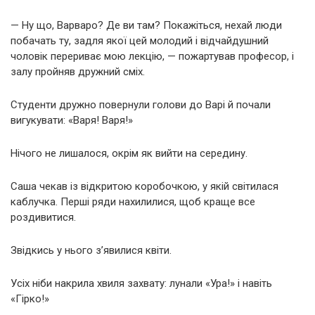
— Ну що, Варваро? Де ви там? Покажіться, нехай люди
побачать ту, задля якої цей молодий і відчайдушний
чоловік перериває мою лекцію, — пожартував професор, і
залу пройняв дружний сміх.
Студенти дружно повернули голови до Варі й почали
вигукувати: «Варя! Варя!»
Нічого не лишалося, окрім як вийти на середину.
Саша чекав із відкритою коробочкою, у якій світилася
каблучка. Перші ряди нахилилися, щоб краще все
роздивитися.
Звідкись у нього з’явилися квіти.
Усіх ніби накрила хвиля захвату: лунали «Ура!» і навіть
«Гірко!»