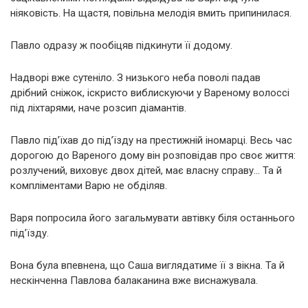
ніяковість. На щастя, повільна мелодія вмить припинилася.
Павло одразу ж пообіцяв підкинути її додому.
Надворі вже сутеніло. З низького неба поволі падав
дрібний сніжок, іскристо виблискуючи у Вареному волоссі
під ліхтарями, наче розсип діамантів.
Павло під’їхав до під’їзду на престижній іномарці. Весь час
дорогою до Вареного дому він розповідав про своє життя:
розлучений, виховує двох дітей, має власну справу… Та й
компліментами Варю не обділяв.
Варя попросила його загальмувати автівку біля останнього
під’їзду.
Вона була впевнена, що Саша виглядатиме її з вікна. Та й
нескінченна Павлова балаканина вже виснажувала.