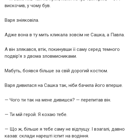
вискочив, у чому був.
Варя зніяковіла.
Адже вона в ту мить кликала зовсім не Сашка, а Павла.
А він злякався, втік, покинувши її саму серед темного
подвір’я з двома зловмисниками.
Мабуть, боявся більше за свій дорогий костюм.
Варя дивилася на Сашка так, ніби бачила його вперше.
— Чого ти так на мене дивишся? — перепитав він.
— Ти мій герой. Я кохаю тебе.
— Що ж, більше я тебе саму не відпущу. І взагалі, давно
казав: склади нарешті іспит на водіння.