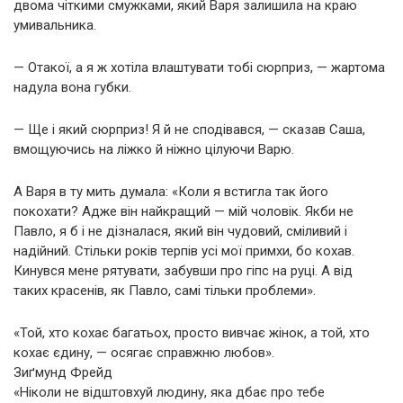
двома чіткими смужками, який Варя залишила на краю
умивальника.
— Отакої, а я ж хотіла влаштувати тобі сюрприз, — жартома
надула вона губки.
— Ще і який сюрприз! Я й не сподівався, — сказав Саша,
вмощуючись на ліжко й ніжно цілуючи Варю.
А Варя в ту мить думала: «Коли я встигла так його
покохати? Адже він найкращий — мій чоловік. Якби не
Павло, я б і не дізналася, який він чудовий, сміливий і
надійний. Стільки років терпів усі мої примхи, бо кохав.
Кинувся мене рятувати, забувши про гіпс на руці. А від
таких красенів, як Павло, самі тільки проблеми».
«Той, хто кохає багатьох, просто вивчає жінок, а той, хто
кохає єдину, — осягає справжню любов».
Зиґмунд Фрейд
«Ніколи не відштовхуй людину, яка дбає про тебе