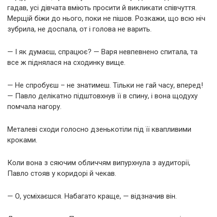
гадав, усі дівчата вміють просити й викликати співчуття.
Мерщій біжи до нього, поки не пішов. Розкажи, що всю ніч
зубрила, не доспала, от і голова не варить.
— І як думаєш, спрацює? — Варя невпевнено спитала, та
все ж піднялася на сходинку вище.
— Не спробуєш – не знатимеш. Тільки не гай часу, вперед!
— Павло делікатно підштовхнув її в спину, і вона щодуху
помчала нагору.
Металеві сходи голосно дзенькотіли під її квапливими
кроками.
Коли вона з сяючим обличчям випурхнула з аудиторії,
Павло стояв у коридорі й чекав.
— О, усміхаєшся. Набагато краще, — відзначив він.