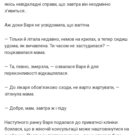
якісь невідкладні справи, що завтра він неодмінно
з’явиться…
Аж доки Варя не усвідомила, що вагітна.
— Тільки й літала недавно, немов на крилах, а тепер сидиш
удома, як вичавлена. Ти часом не застудилася? —
поцікавилася мама.
— Та, певно, змерзла, — озвалася Варя й для
переконливості відкашлялася.
— До лікаря обов’язково сходи, не варто жартувати, —
зітхнула мама.
— Добре, мам, завтра ж і піду.
Наступного ранку Варя подалася до приватної клініки:
боялася, що в жіночій консультації може наштовхнутися на