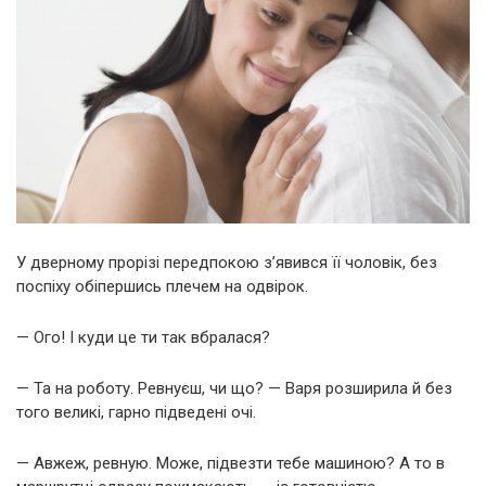
У дверному прорізі передпокою з’явився її чоловік, без
поспіху обіпершись плечем на одвірок.
— Ого! І куди це ти так вбралася?
— Та на роботу. Ревнуєш, чи що? — Варя розширила й без
того великі, гарно підведені очі.
— Авжеж, ревную. Може, підвезти тебе машиною? А то в