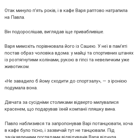
Отак минуло п’ять років, і в кафе Варя раптово натрапила
на Павла.
Він подорослішав, виглядав іще привабливіше.
Варя мимохіть порівнювала його із Сашею. У неї в пам’яті
постав образ чоловіка вдома: у майці та спортивних штанях
із розтягнутими колінами, рукою в гіпсі та невеличким уже
животиком.
«Не завадило б йому сходити до спортзалу», — з іронією
подумала вона.
Дівчата за сусідніми столиками відверто милувалися
красенем, що подарував їхній компанії пляшку вина.
Павло наблизився та запропонував Варі потанцювати, хоча
в кафе було тісно, і зазвичай тут не танцювали. Під
зацікавленими поглядами відвідувачів Варя відчула