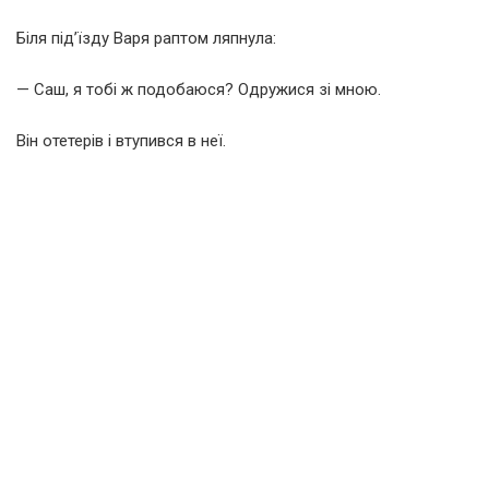
Біля під’їзду Варя раптом ляпнула:
— Саш, я тобі ж подобаюся? Одружися зі мною.
Він отетерів і втупився в неї.