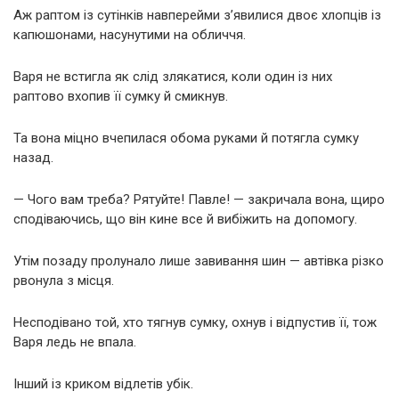
Аж раптом із сутінків навперейми з’явилися двоє хлопців із
капюшонами, насунутими на обличчя.
Варя не встигла як слід злякатися, коли один із них
раптово вхопив її сумку й смикнув.
Та вона міцно вчепилася обома руками й потягла сумку
назад.
— Чого вам треба? Рятуйте! Павле! — закричала вона, щиро
сподіваючись, що він кине все й вибіжить на допомогу.
Утім позаду пролунало лише завивання шин — автівка різко
рвонула з місця.
Несподівано той, хто тягнув сумку, охнув і відпустив її, тож
Варя ледь не впала.
Інший із криком відлетів убік.