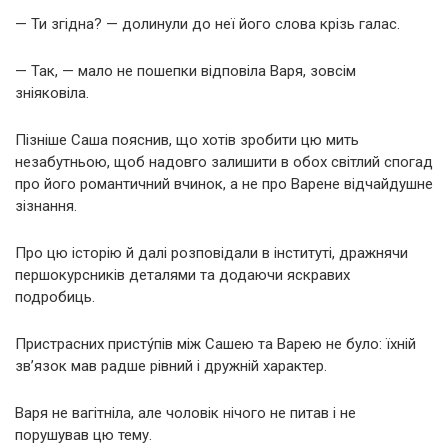
— Ти згідна? — долинули до неї його слова крізь галас.
— Так, — мало не пошепки відповіла Варя, зовсім
зніяковіла.
Пізніше Саша пояснив, що хотів зробити цю мить
незабутньою, щоб надовго залишити в обох світлий спогад
про його романтичний вчинок, а не про Варене відчайдушне
зізнання.
Про цю історію й далі розповідали в інституті, дражнячи
першокурсників деталями та додаючи яскравих
подробиць.
Пристрасних присту́пів між Сашею та Варею не було: їхній
зв’язок мав радше рівний і дружній характер.
Варя не вагітніла, але чоловік нічого не питав і не
порушував цю тему.