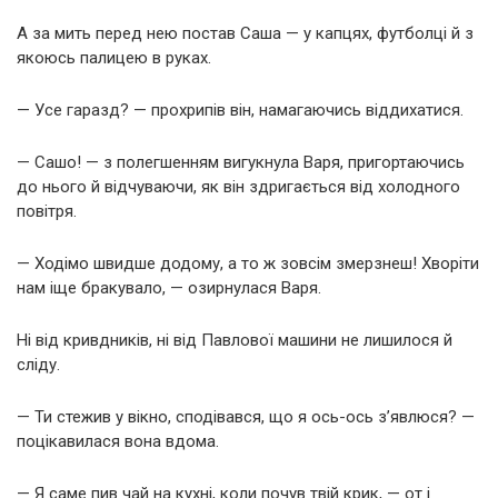
А за мить перед нею постав Саша — у капцях, футболці й з
якоюсь палицею в руках.
— Усе гаразд? — прохрипів він, намагаючись віддихатися.
— Сашо! — з полегшенням вигукнула Варя, пригортаючись
до нього й відчуваючи, як він здригається від холодного
повітря.
— Ходімо швидше додому, а то ж зовсім змерзнеш! Хворіти
нам іще бракувало, — озирнулася Варя.
Ні від кривдників, ні від Павлової машини не лишилося й
сліду.
— Ти стежив у вікно, сподівався, що я ось-ось з’явлюся? —
поцікавилася вона вдома.
— Я саме пив чай на кухні, коли почув твій крик, — от і