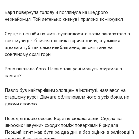
Варя повернула голову й поглянула на щедрого
незнайомця. Той легенько кивнув і приязно всміхнувся.
Серце в неї ніби на мить зупинилося, а потім закалатало в
такт музиці. Обличчя охопила гаряча хвиля, а усмішка
щезла з губ так само невблаганно, як сніг тане на
сонячному схилі гори.
Вона впізнала його. Невже такі речі можуть стертися з
пам’яті?
Павло був найгарнішим хлопцем в інституті, навчався на
старшому курсі. Дівчата обліплювали його з усіх боків, не
даючи спокою.
Перед літньою сесією Варя не склала залік. Сиділа на
широких чавунних сходах поміж поверхами й ридала.
Перший іспит мав бути за два дні, а без оцінки в заліковці її
до сесії б не допустили.