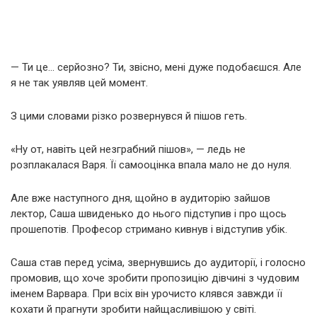
— Ти це… серйозно? Ти, звісно, мені дуже подобаєшся. Але
я не так уявляв цей момент.
З цими словами різко розвернувся й пішов геть.
«Ну от, навіть цей незграбний пішов», — ледь не
розплакалася Варя. Її самооцінка впала мало не до нуля.
Але вже наступного дня, щойно в аудиторію зайшов
лектор, Саша швиденько до нього підступив і про щось
прошепотів. Професор стримано кивнув і відступив убік.
Саша став перед усіма, звернувшись до аудиторії, і голосно
промовив, що хоче зробити пропозицію дівчині з чудовим
іменем Варвара. При всіх він урочисто клявся завжди її
кохати й прагнути зробити найщасливішою у світі.