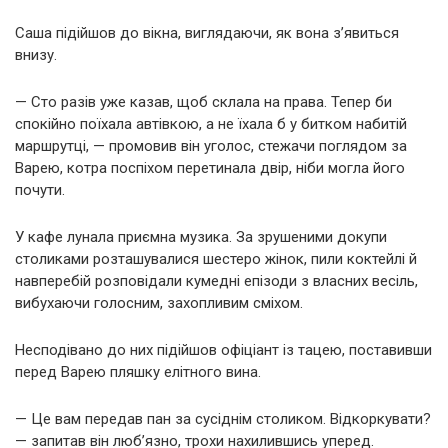
Саша підійшов до вікна, виглядаючи, як вона з’явиться
внизу.
— Сто разів уже казав, щоб склала на права. Тепер би
спокійно поїхала автівкою, а не їхала б у битком набитій
маршрутці, — промовив він уголос, стежачи поглядом за
Варею, котра поспіхом перетинала двір, ніби могла його
почути.
У кафе лунала приємна музика. За зрушеними докупи
столиками розташувалися шестеро жінок, пили коктейлі й
навперебій розповідали кумедні епізоди з власних весіль,
вибухаючи голосним, захопливим сміхом.
Несподівано до них підійшов офіціант із тацею, поставивши
перед Варею пляшку елітного вина.
— Це вам передав пан за сусіднім столиком. Відкоркувати?
— запитав він люб’язно, трохи нахилившись уперед.