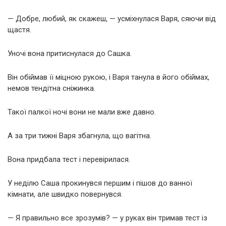
— Добре, любий, як скажеш, — усміхнулася Варя, сяючи від
щастя.
Уночі вона притиснулася до Сашка.
Він обіймав її міцною рукою, і Варя танула в його обіймах,
немов тендітна сніжинка.
Такої палкої ночі вони не мали вже давно.
А за три тижні Варя збагнула, що вагітна.
Вона придбала тест і перевірилася.
У неділю Саша прокинувся першим і пішов до ванної
кімнати, але швидко повернувся.
— Я правильно все зрозумів? — у руках він тримав тест із