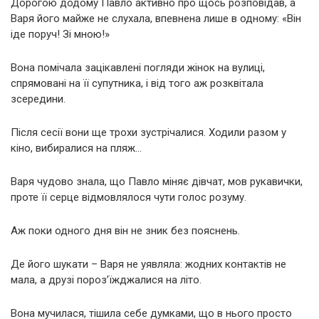
Дорогою додому Павло активно про щось розповідав, а
Варя його майже не слухала, впевнена лише в одному: «Він
іде поруч! Зі мною!»
Вона помічала зацікавлені погляди жінок на вулиці,
спрямовані на її супутника, і від того аж розквітала
зсередини.
Після сесії вони ще трохи зустрічалися. Ходили разом у
кіно, вибиралися на пляж…
Варя чудово знала, що Павло міняє дівчат, мов рукавички,
проте її серце відмовлялося чути голос розуму.
Аж поки одного дня він не зник без пояснень.
Де його шукати – Варя не уявляла: жодних контактів не
мала, а друзі пороз’їжджалися на літо.
Вона мучилася, тішила себе думками, що в нього просто