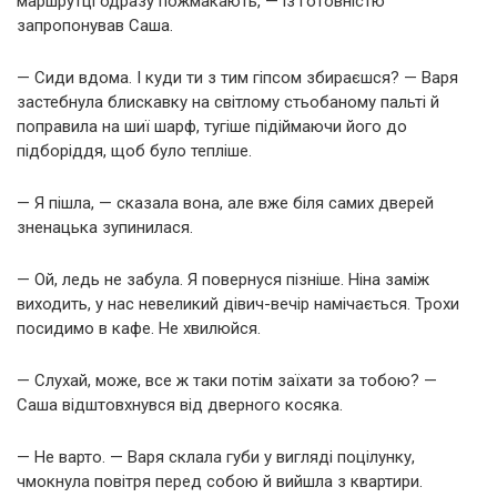
маршрутці одразу пожмакають, — із готовністю
запропонував Саша.
— Сиди вдома. І куди ти з тим гіпсом збираєшся? — Варя
застебнула блискавку на світлому стьобаному пальті й
поправила на шиї шарф, тугіше підіймаючи його до
підборіддя, щоб було тепліше.
— Я пішла, — сказала вона, але вже біля самих дверей
зненацька зупинилася.
— Ой, ледь не забула. Я повернуся пізніше. Ніна заміж
виходить, у нас невеликий дівич-вечір намічається. Трохи
посидимо в кафе. Не хвилюйся.
— Слухай, може, все ж таки потім заїхати за тобою? —
Саша відштовхнувся від дверного косяка.
— Не варто. — Варя склала губи у вигляді поцілунку,
чмокнула повітря перед собою й вийшла з квартири.