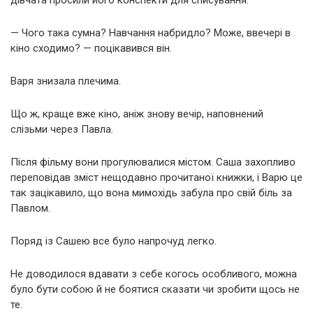
— Чого така сумна? Навчання набридло? Може, ввечері в
кіно сходимо? — поцікавився він.
Варя знизала плечима.
Що ж, краще вже кіно, аніж знову вечір, наповнений
слізьми через Павла.
Після фільму вони прогулювалися містом. Саша захопливо
переповідав зміст нещодавно прочитаної книжки, і Варю це
так зацікавило, що вона мимохідь забула про свій біль за
Павлом.
Поряд із Сашею все було напрочуд легко.
Не доводилося вдавати з себе когось особливого, можна
було бути собою й не боятися сказати чи зробити щось не
те.