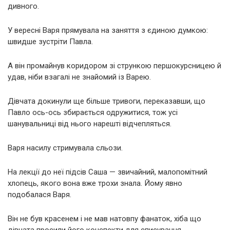
дивного.
У вересні Варя прямувала на заняття з єдиною думкою:
швидше зустріти Павла.
А він промайнув коридором зі стрункою першокурсницею й
удав, ніби взагалі не знайомий із Варею.
Дівчата докинули ще більше тривоги, переказавши, що
Павло ось-ось збирається одружитися, тож усі
шанувальниці від нього нарешті відчепляться.
Варя насилу стримувала сльози.
На лекції до неї підсів Саша — звичайний, малопомітний
хлопець, якого вона вже трохи знала. Йому явно
подобалася Варя.
Він не був красенем і не мав натовпу фанаток, хіба що
дівчата просили його конспекти для списування.