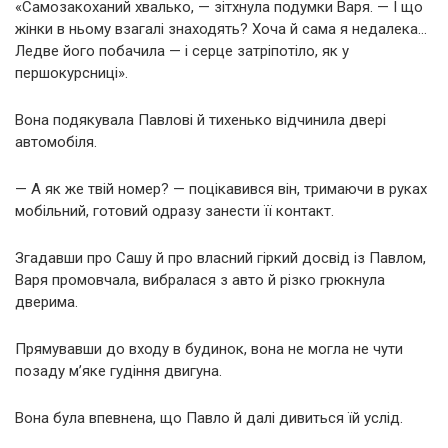
«Самозакоханий хвалько, — зітхнула подумки Варя. — І що
жінки в ньому взагалі знаходять? Хоча й сама я недалека…
Ледве його побачила — і серце затріпотіло, як у
першокурсниці».
Вона подякувала Павлові й тихенько відчинила двері
автомобіля.
— А як же твій номер? — поцікавився він, тримаючи в руках
мобільний, готовий одразу занести її контакт.
Згадавши про Сашу й про власний гіркий досвід із Павлом,
Варя промовчала, вибралася з авто й різко грюкнула
дверима.
Прямувавши до входу в будинок, вона не могла не чути
позаду м’яке гудіння двигуна.
Вона була впевнена, що Павло й далі дивиться їй услід.