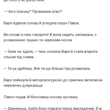
— Чого плачеш? Провалила іспит?
Варя підвела голову й угледіла поруч Павла.
Він почав із нею говорити! А вона сидить заплакана, з
розмазаною тушшю та червоним носом.
— Залік не здала, — тихо сказала Варя й стала втирати
сльози під очима.
— Та це дрібниці. Але ти ще більше туш розмазала.
Варя зойкнула й метнулася рукою до сумочки, витягаючи
невеличке дзеркальце.
Павло подав їй білосніжну носову хустинку.
— Дурненька, треба було плакати перед викладачем. Я ж