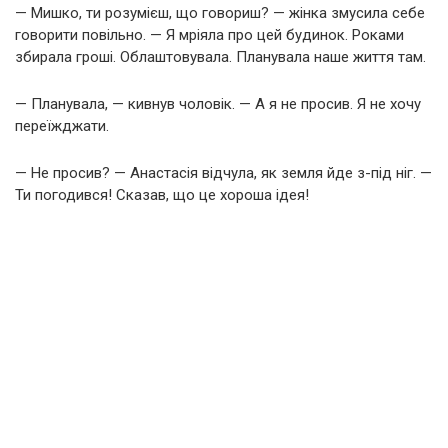
— Мишко, ти розумієш, що говориш? — жінка змусила себе
говорити повільно. — Я мріяла про цей будинок. Роками
збирала гроші. Облаштовувала. Планувала наше життя там.
— Планувала, — кивнув чоловік. — А я не просив. Я не хочу
переїжджати.
— Не просив? — Анастасія відчула, як земля йде з-під ніг. —
Ти погодився! Сказав, що це хороша ідея!