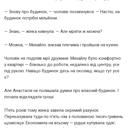
— Знову про будинок, — чоловік посміхнувся. — Настю, на
будинок потрібні мільйони.
— Знаю, — жінка кивнула. — Але мріяти ж можна?
— Можна, — Михайло знизав плечима і пройшов на кухню.
Чоловік не поділяв мрії дружини. Михайлу було комфортно
у квартирі — близько до роботи, недалеко від центру, усе
під рукою. Навіщо будинок десь на околиці, якщо тут усе
є?
Але Анастасія не полишала думки про власний будинок. І
почала відкладати гроші.
П’ять років тому жінка завела окремий рахунок.
Переказувала туди по п’ять-сім з половиною тисяч гривень
щомісяця. Економила на всьому — рідше купувала одяг,