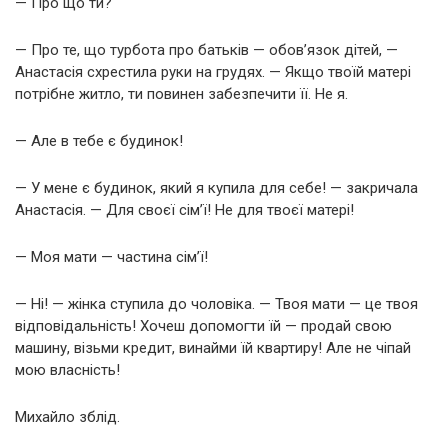
— Про що ти?
— Про те, що турбота про батьків — обов’язок дітей, —
Анастасія схрестила руки на грудях. — Якщо твоїй матері
потрібне житло, ти повинен забезпечити її. Не я.
— Але в тебе є будинок!
— У мене є будинок, який я купила для себе! — закричала
Анастасія. — Для своєї сім’ї! Не для твоєї матері!
— Моя мати — частина сім’ї!
— Ні! — жінка ступила до чоловіка. — Твоя мати — це твоя
відповідальність! Хочеш допомогти їй — продай свою
машину, візьми кредит, винайми їй квартиру! Але не чіпай
мою власність!
Михайло зблід.