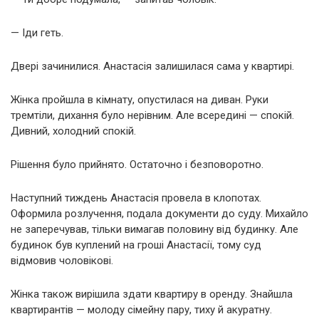
— Іди геть.
Двері зачинилися. Анастасія залишилася сама у квартирі.
Жінка пройшла в кімнату, опустилася на диван. Руки
тремтіли, дихання було нерівним. Але всередині — спокій.
Дивний, холодний спокій.
Рішення було прийнято. Остаточно і безповоротно.
Наступний тиждень Анастасія провела в клопотах.
Оформила розлучення, подала документи до суду. Михайло
не заперечував, тільки вимагав половину від будинку. Але
будинок був куплений на гроші Анастасії, тому суд
відмовив чоловікові.
Жінка також вирішила здати квартиру в оренду. Знайшла
квартирантів — молоду сімейну пару, тиху й акуратну.