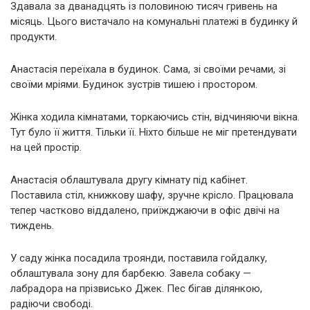
Здавала за дванадцять із половиною тисяч гривень на
місяць. Цього вистачало на комунальні платежі в будинку й
продукти.
Анастасія переїхала в будинок. Сама, зі своїми речами, зі
своїми мріями. Будинок зустрів тишею і простором.
Жінка ходила кімнатами, торкаючись стін, відчиняючи вікна.
Тут було її життя. Тільки її. Ніхто більше не міг претендувати
на цей простір.
Анастасія облаштувала другу кімнату під кабінет.
Поставила стіл, книжкову шафу, зручне крісло. Працювала
тепер частково віддалено, приїжджаючи в офіс двічі на
тиждень.
У саду жінка посадила троянди, поставила гойдалку,
облаштувала зону для барбекю. Завела собаку —
лабрадора на прізвисько Джек. Пес бігав ділянкою,
радіючи свободі.