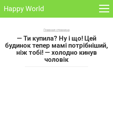
Skip
Happy World
to
content
Главная страница
— Ти купила? Ну і що! Цей
будинок тепер мамі потрібніший,
ніж тобі! — холодно кинув
чоловік