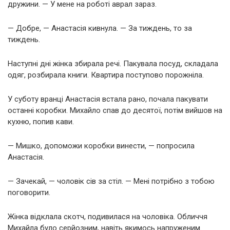
дружини. — У мене на роботі аврал зараз.
— Добре, — Анастасія кивнула. — За тиждень, то за
тиждень.
Наступні дні жінка збирала речі. Пакувала посуд, складала
одяг, розбирала книги. Квартира поступово порожніла.
У суботу вранці Анастасія встала рано, почала пакувати
останні коробки. Михайло спав до десятої, потім вийшов на
кухню, попив кави.
— Мишко, допоможи коробки винести, — попросила
Анастасія.
— Зачекай, — чоловік сів за стіл. — Мені потрібно з тобою
поговорити.
Жінка відклала скотч, подивилася на чоловіка. Обличчя
Михайла було серйозним, навіть якимось напруженим.