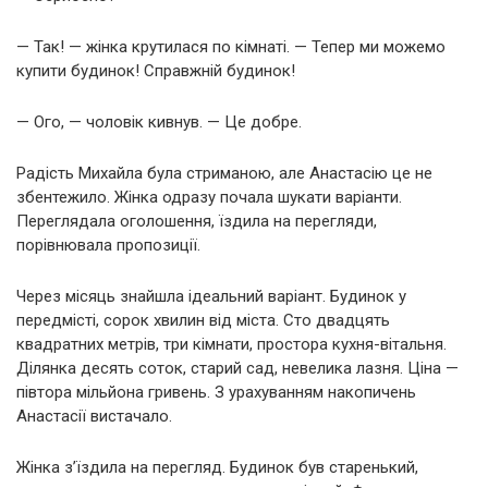
— Так! — жінка крутилася по кімнаті. — Тепер ми можемо
купити будинок! Справжній будинок!
— Ого, — чоловік кивнув. — Це добре.
Радість Михайла була стриманою, але Анастасію це не
збентежило. Жінка одразу почала шукати варіанти.
Переглядала оголошення, їздила на перегляди,
порівнювала пропозиції.
Через місяць знайшла ідеальний варіант. Будинок у
передмісті, сорок хвилин від міста. Сто двадцять
квадратних метрів, три кімнати, простора кухня-вітальня.
Ділянка десять соток, старий сад, невелика лазня. Ціна —
півтора мільйона гривень. З урахуванням накопичень
Анастасії вистачало.
Жінка з’їздила на перегляд. Будинок був старенький,