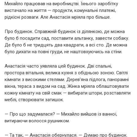
Михайло працював на виробництві. Їхнього заробітку
вистачало на життя — продукти, комунальні платежі,
рідкісні розваги. Але Анастасія мріяла про більше.
Про будинок. Справжній будинок із ділянкою, де можна
було б посадити сад, поставити альтанку, завести собаку.
Де було б не тридцять два квадрати, а всі сто. Де можна
було дихати на повні груди, не наштовхуючись на стіни.
Анастасія часто уявляла цей будинок. Дві спальні,
простора вітальня, велика кухня з обідньою зоною. Світлі
кімнати з високими стелями. Дерев’яна підлога, панорамні
вікна, тераса з видом на сад. Жінка мріяла облаштовувати
кожну кімнату на свій смак — вибирати штори, розставляти
меблі, створювати затишок.
— Про що задумалася? — Михайло вийшов із ванної,
витираючи волосся рушником.
— Та так, — Анастасія обернулася. — Думаю про будинок.