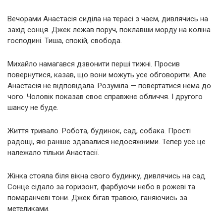
Вечорами Анастасія сиділа на терасі з чаєм, дивлячись на
захід сонця. Джек лежав поруч, поклавши морду на коліна
господині. Тиша, спокій, свобода.
Михайло намагався дзвонити перші тижні. Просив
повернутися, казав, що вони можуть усе обговорити. Але
Анастасія не відповідала. Розуміла — повертатися нема до
чого. Чоловік показав своє справжнє обличчя. І другого
шансу не буде.
Життя тривало. Робота, будинок, сад, собака. Прості
радощі, які раніше здавалися недосяжними. Тепер усе це
належало тільки Анастасії.
Жінка стояла біля вікна свого будинку, дивлячись на сад.
Сонце сідало за горизонт, фарбуючи небо в рожеві та
помаранчеві тони. Джек бігав травою, ганяючись за
метеликами.