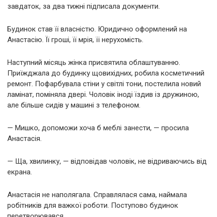
завдаток, за два тижні підписала документи.
Будинок став її власністю. Юридично оформлений на
Анастасію. Її гроші, її мрія, її нерухомість.
Наступний місяць жінка присвятила облаштуванню.
Приїжджала до будинку щовихідних, робила косметичний
ремонт. Пофарбувала стіни у світлі тони, постелила новий
ламінат, поміняла двері. Чоловік іноді їздив із дружиною,
але більше сидів у машині з телефоном.
— Мишко, допоможи хоча б меблі занести, — просила
Анастасія.
— Ща, хвилинку, — відповідав чоловік, не відриваючись від
екрана.
Анастасія не наполягала. Справлялася сама, наймала
робітників для важкої роботи. Поступово будинок
перетворювався.