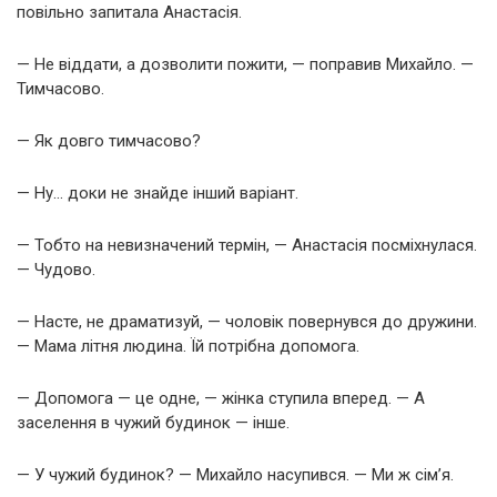
повільно запитала Анастасія.
— Не віддати, а дозволити пожити, — поправив Михайло. —
Тимчасово.
— Як довго тимчасово?
— Ну… доки не знайде інший варіант.
— Тобто на невизначений термін, — Анастасія посміхнулася.
— Чудово.
— Насте, не драматизуй, — чоловік повернувся до дружини.
— Мама літня людина. Їй потрібна допомога.
— Допомога — це одне, — жінка ступила вперед. — А
заселення в чужий будинок — інше.
— У чужий будинок? — Михайло насупився. — Ми ж сім’я.