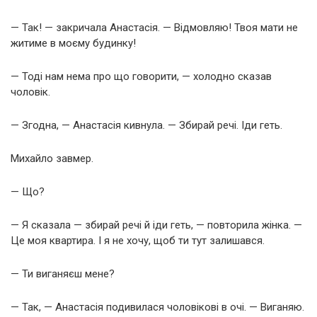
— Так! — закричала Анастасія. — Відмовляю! Твоя мати не
житиме в моєму будинку!
— Тоді нам нема про що говорити, — холодно сказав
чоловік.
— Згодна, — Анастасія кивнула. — Збирай речі. Іди геть.
Михайло завмер.
— Що?
— Я сказала — збирай речі й іди геть, — повторила жінка. —
Це моя квартира. І я не хочу, щоб ти тут залишався.
— Ти виганяєш мене?
— Так, — Анастасія подивилася чоловікові в очі. — Виганяю.