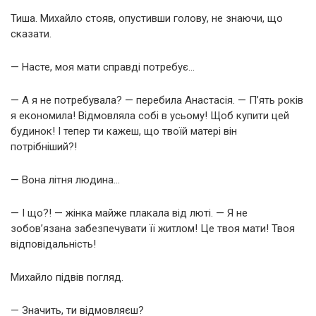
Тиша. Михайло стояв, опустивши голову, не знаючи, що
сказати.
— Насте, моя мати справді потребує…
— А я не потребувала? — перебила Анастасія. — П’ять років
я економила! Відмовляла собі в усьому! Щоб купити цей
будинок! І тепер ти кажеш, що твоїй матері він
потрібніший?!
— Вона літня людина…
— І що?! — жінка майже плакала від люті. — Я не
зобов’язана забезпечувати її житлом! Це твоя мати! Твоя
відповідальність!
Михайло підвів погляд.
— Значить, ти відмовляєш?