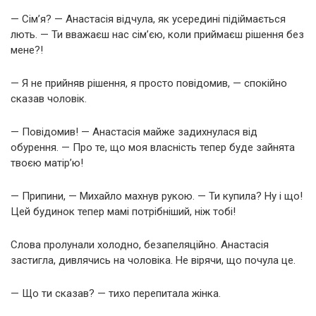
— Сім’я? — Анастасія відчула, як усередині підіймається
лють. — Ти вважаєш нас сім’єю, коли приймаєш рішення без
мене?!
— Я не прийняв рішення, я просто повідомив, — спокійно
сказав чоловік.
— Повідомив! — Анастасія майже задихнулася від
обурення. — Про те, що моя власність тепер буде зайнята
твоєю матір’ю!
— Припини, — Михайло махнув рукою. — Ти купила? Ну і що!
Цей будинок тепер мамі потрібніший, ніж тобі!
Слова пролунали холодно, безапеляційно. Анастасія
застигла, дивлячись на чоловіка. Не вірячи, що почула це.
— Що ти сказав? — тихо перепитала жінка.