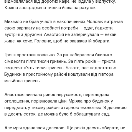
відмовлялася від дорогих кафе, не їздила у відпустку.
Кожна заощаджена тисяча йшла на рахунок.
Михайло не брав участі в накопиченнях. Чоловік витрачав
свою зарплату на особисті потреби — одяг, ґаджети,
зустрічі з друзями. Анастасія не заперечувала — нехай
живе, як хоче. Головне, щоб не заважав їй збирати.
Гроші зростали повільно. За рік набиралося близько
сімдесяти п’яти тисяч гривень. За п’ять років — триста
сімдесят п’ять тисяч гривень. Багато, але недостатньо.
Будинки в пристойному районі коштували від півтора
мільйона гривень.
Анастасія вивчала ринок нерухомості, переглядала
оголошення, порівнювала ціни. Мріяла про будинок у
передмісті, у тихому районі з гарною екологією. З ділянкою
в десять соток, де можна було б облаштувати сад.
Але мрія здавалася далекою. Ще років десять збирати, не