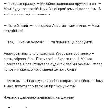
— Я сказав правду, — Михайло подивився дружині в очі. —
Мамі будинок потрібніший. У неї проблеми зі здоров’ям. А
тобі й у квартирі нормально.
— Потрібніший, — повторила Анастасія механічно. — Мамі
потрібніший.
— Так, — кивнув чоловік. — І ти повинна це зрозуміти.
Анастасія повільно видихнула. Усередині все кипіло —
лють, образа, біль. П’ять років збирала гроші. Мріяла.
Планувала. Облаштовувала будинок своїми руками. І тепер
чоловік каже, що його матері це потрібніше.
— Мишко, — жінка змусила себе говорити спокійно. — Чому
я маю думати про твою матір? Чому не ти?
Чоловік здивовано подивився на дружину.