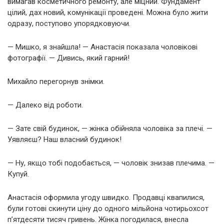
вимагав косметичного ремонту, але міцний. Фундамент
цілий, дах новий, комунікації проведені. Можна було жити
одразу, поступово упорядковуючи.
— Мишко, я знайшла! — Анастасія показала чоловікові
фотографії. — Дивись, який гарний!
Михайло перегорнув знімки.
— Далеко від роботи.
— Зате свій будинок, — жінка обійняла чоловіка за плечі. —
Уявляєш? Наш власний будинок!
— Ну, якщо тобі подобається, — чоловік знизав плечима. —
Купуй.
Анастасія оформила угоду швидко. Продавці квапилися,
були готові скинути ціну до одного мільйона чотирьохсот
п’ятдесяти тисяч гривень. Жінка погодилася, внесла