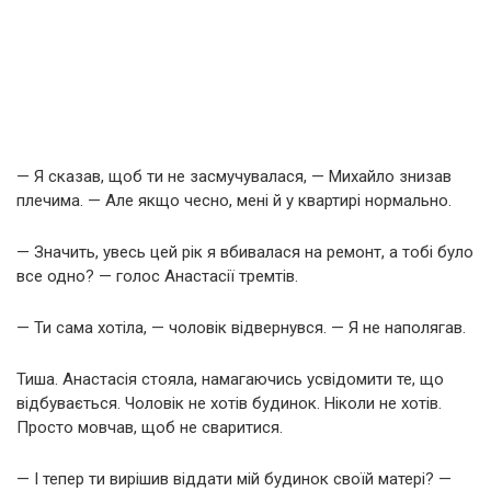
— Я сказав, щоб ти не засмучувалася, — Михайло знизав
плечима. — Але якщо чесно, мені й у квартирі нормально.
— Значить, увесь цей рік я вбивалася на ремонт, а тобі було
все одно? — голос Анастасії тремтів.
— Ти сама хотіла, — чоловік відвернувся. — Я не наполягав.
Тиша. Анастасія стояла, намагаючись усвідомити те, що
відбувається. Чоловік не хотів будинок. Ніколи не хотів.
Просто мовчав, щоб не сваритися.
— І тепер ти вирішив віддати мій будинок своїй матері? —