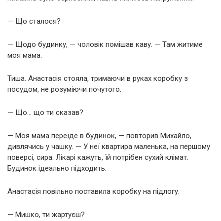
— Що сталося?
— Щодо будинку, — чоловік помішав каву. — Там житиме
моя мама.
Тиша. Анастасія стояла, тримаючи в руках коробку з
посудом, не розуміючи почутого.
— Що… що ти сказав?
— Моя мама переїде в будинок, — повторив Михайло,
дивлячись у чашку. — У неї квартира маленька, на першому
поверсі, сира. Лікарі кажуть, їй потрібен сухий клімат.
Будинок ідеально підходить.
Анастасія повільно поставила коробку на підлогу.
— Мишко, ти жартуєш?