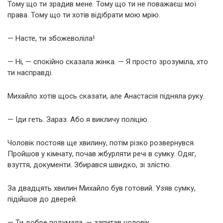
Тому що ти зрадив мене. Тому що ти не поважаєш мої
права. Тому що ти хотів відібрати мою мрію.
— Насте, ти збожеволіла!
— Ні, — спокійно сказала жінка. — Я просто зрозуміла, хто
ти насправді.
Михайло хотів щось сказати, але Анастасія підняла руку.
— Іди геть. Зараз. Або я викличу поліцію.
Чоловік постояв ще хвилину, потім різко розвернувся.
Пройшов у кімнату, почав жбурляти речі в сумку. Одяг,
взуття, документи. Збирався швидко, зі злістю.
За двадцять хвилин Михайло був готовий. Узяв сумку,
підійшов до дверей.
— Ти добре подумала, — запитав чоловік.