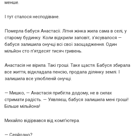
менше.
І тут сталося несподіване.
Померла бабуся Анастасії. Літня жінка жила сама в селі, у
старому будинку. Коли відкрили заповіт, з’ясувалося —
бабуся залишила онучці всі свої заощадження. Один
мільйон сто п’ятдесят тисяч гривень.
Анастасія не вірила. Такі гроші. Таке щастя. Бабуся збирала
все життя, відкладала пенсію, продала ділянку землі. І
залишила все улюбленій онучці.
— Мишко, — Анастасія прибігла додому, не в силах
стримати радість. — Уявляєш, бабуся залишила мені гроші!
Більше мільйона!
Михайло відірвався від комп’ютера.
— Серйозно?