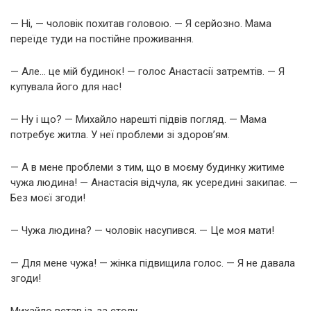
— Ні, — чоловік похитав головою. — Я серйозно. Мама
переїде туди на постійне проживання.
— Але… це мій будинок! — голос Анастасії затремтів. — Я
купувала його для нас!
— Ну і що? — Михайло нарешті підвів погляд. — Мама
потребує житла. У неї проблеми зі здоров’ям.
— А в мене проблеми з тим, що в моєму будинку житиме
чужа людина! — Анастасія відчула, як усередині закипає. —
Без моєї згоди!
— Чужа людина? — чоловік насупився. — Це моя мати!
— Для мене чужа! — жінка підвищила голос. — Я не давала
згоди!