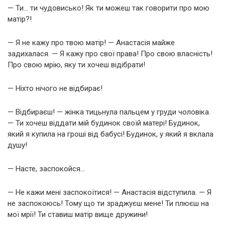
— Ти… ти чудовисько! Як ти можеш так говорити про мою
матір?!
— Я не кажу про твою матір! — Анастасія майже
задихалася. — Я кажу про свої права! Про свою власність!
Про свою мрію, яку ти хочеш відібрати!
— Ніхто нічого не відбирає!
— Відбираєш! — жінка тицьнула пальцем у груди чоловіка.
— Ти хочеш віддати мій будинок своїй матері! Будинок,
який я купила на гроші від бабусі! Будинок, у який я вклала
душу!
— Насте, заспокойся…
— Не кажи мені заспокоїтися! — Анастасія відступила. — Я
не заспокоюсь! Тому що ти зраджуєш мене! Ти плюєш на
мої мрії! Ти ставиш матір вище дружини!