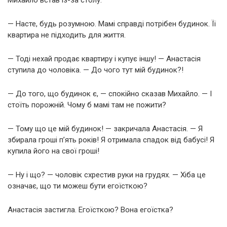
Михайло встав із-за столу.
— Насте, будь розумною. Мамі справді потрібен будинок. Її
квартира не підходить для життя.
— Тоді нехай продає квартиру і купує іншу! — Анастасія
ступила до чоловіка. — До чого тут мій будинок?!
— До того, що будинок є, — спокійно сказав Михайло. — І
стоїть порожній. Чому б мамі там не пожити?
— Тому що це мій будинок! — закричала Анастасія. — Я
збирала гроші п’ять років! Я отримала спадок від бабусі! Я
купила його на свої гроші!
— Ну і що? — чоловік схрестив руки на грудях. — Хіба це
означає, що ти можеш бути егоїсткою?
Анастасія застигла. Егоїсткою? Вона егоїстка?