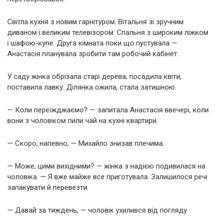
Світла кухня з новим гарнітуром. Вітальня зі зручним
диваном і великим телевізором. Спальня з широким ліжком
і шафою-купе. Друга кімната поки що пустувала —
Анастасія планувала зробити там робочий кабінет.
У саду жінка обрізала старі дерева, посадила квіти,
поставила лавку. Ділянка ожила, стала затишною.
— Коли переїжджаємо? — запитала Анастасія ввечері, коли
вони з чоловіком пили чай на кухні квартири.
— Скоро, напевно, — Михайло знизав плечима.
— Може, цими вихідними? — жінка з надією подивилася на
чоловіка. — Я вже майже все приготувала. Залишилося речі
запакувати й перевезти.
— Давай за тиждень, — чоловік ухилився від погляду