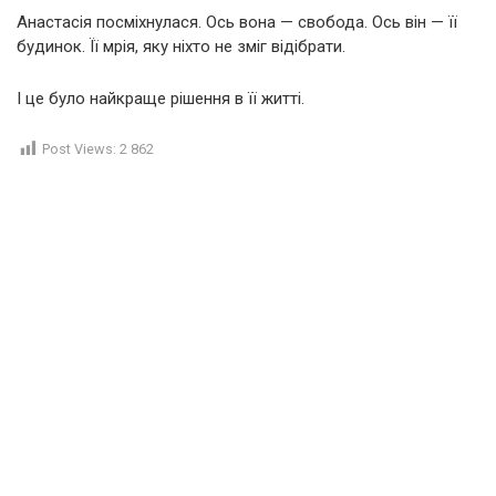
Анастасія посміхнулася. Ось вона — свобода. Ось він — її
будинок. Її мрія, яку ніхто не зміг відібрати.
І це було найкраще рішення в її житті.
Post Views:
2 862