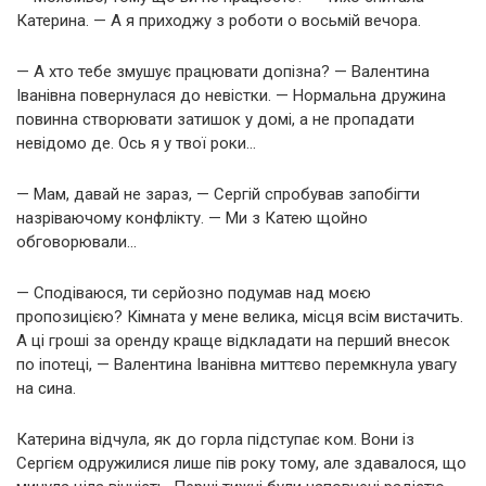
Катерина. — А я приходжу з роботи о восьмій вечора.
— А хто тебе змушує працювати допізна? — Валентина
Іванівна повернулася до невістки. — Нормальна дружина
повинна створювати затишок у домі, а не пропадати
невідомо де. Ось я у твої роки…
— Мам, давай не зараз, — Сергій спробував запобігти
назріваючому конфлікту. — Ми з Катею щойно
обговорювали…
— Сподіваюся, ти серйозно подумав над моєю
пропозицією? Кімната у мене велика, місця всім вистачить.
А ці гроші за оренду краще відкладати на перший внесок
по іпотеці, — Валентина Іванівна миттєво перемкнула увагу
на сина.
Катерина відчула, як до горла підступає ком. Вони із
Сергієм одружилися лише пів року тому, але здавалося, що