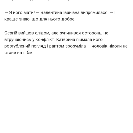
— Я його мати! — Валентина Іванівна випрямилася. — І
краще знаю, що для нього добре.
Сергій вийшов слідом, але зупинився осторонь, не
втручаючись у конфлікт. Катерина піймала його
розгублений погляд і раптом зрозуміла — чоловік ніколи не
стане на її бік.