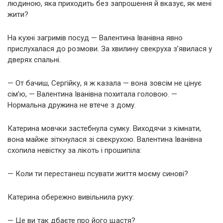
людиною, яка приходить без запрошення й вказує, як мені
жити?
На кухні загримів посуд — Валентина Іванівна явно
прислухалася до розмови. За хвилину свекруха з’явилася у
дверях спальні.
— От бачиш, Сергійку, я ж казала — вона зовсім не цінує
сім’ю, — Валентина Іванівна похитала головою. —
Нормальна дружина не втече з дому.
Катерина мовчки застебнула сумку. Виходячи з кімнати,
вона майже зіткнулася зі свекрухою. Валентина Іванівна
схопила невістку за лікоть і прошипіла:
— Коли ти перестанеш псувати життя моєму синові?
Катерина обережно вивільнила руку:
— Це ви так дбаєте про його щастя?