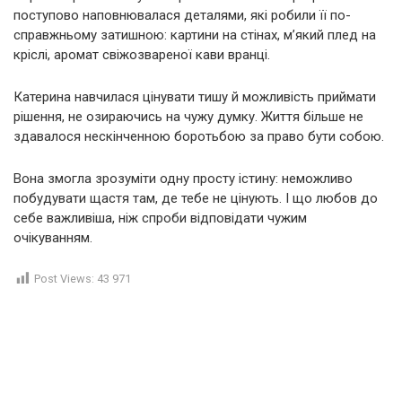
поступово наповнювалася деталями, які робили її по-
справжньому затишною: картини на стінах, м’який плед на
кріслі, аромат свіжозвареної кави вранці.
Катерина навчилася цінувати тишу й можливість приймати
рішення, не озираючись на чужу думку. Життя більше не
здавалося нескінченною боротьбою за право бути собою.
Вона змогла зрозуміти одну просту істину: неможливо
побудувати щастя там, де тебе не цінують. І що любов до
себе важливіша, ніж спроби відповідати чужим
очікуванням.
Post Views:
43 971