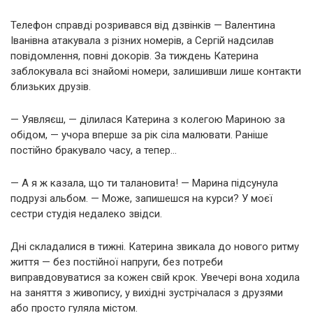
Телефон справді розривався від дзвінків — Валентина
Іванівна атакувала з різних номерів, а Сергій надсилав
повідомлення, повні докорів. За тиждень Катерина
заблокувала всі знайомі номери, залишивши лише контакти
близьких друзів.
— Уявляєш, — ділилася Катерина з колегою Мариною за
обідом, — учора вперше за рік сіла малювати. Раніше
постійно бракувало часу, а тепер…
— А я ж казала, що ти талановита! — Марина підсунула
подрузі альбом. — Може, запишешся на курси? У моєї
сестри студія недалеко звідси.
Дні складалися в тижні. Катерина звикала до нового ритму
життя — без постійної напруги, без потреби
виправдовуватися за кожен свій крок. Увечері вона ходила
на заняття з живопису, у вихідні зустрічалася з друзями
або просто гуляла містом.