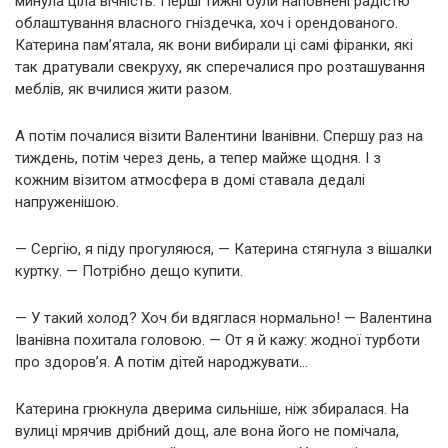
минула ціла вічність. Перші тижні були наповнені радістю
облаштування власного гніздечка, хоч і орендованого.
Катерина пам’ятала, як вони вибирали ці самі фіранки, які
так дратували свекруху, як сперечалися про розташування
меблів, як вчилися жити разом.
А потім почалися візити Валентини Іванівни. Спершу раз на
тиждень, потім через день, а тепер майже щодня. І з
кожним візитом атмосфера в домі ставала дедалі
напруженішою.
— Сергію, я піду прогуляюся, — Катерина стягнула з вішалки
куртку. — Потрібно дещо купити.
— У такий холод? Хоч би вдяглася нормально! — Валентина
Іванівна похитала головою. — От я й кажу: жодної турботи
про здоров’я. А потім дітей народжувати…
Катерина грюкнула дверима сильніше, ніж збиралася. На
вулиці мрячив дрібний дощ, але вона його не помічала,