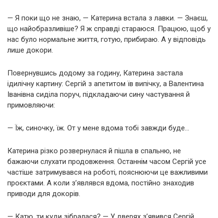
— Я поки що не знаю, — Катерина встала з лавки. — Знаєш,
що найобразливіше? Я ж справді стараюся. Працюю, щоб у
нас було нормальне життя, готую, прибираю. А у відповідь
лише докори.
Повернувшись додому за годину, Катерина застала
ідилічну картину: Сергій з апетитом їв випічку, а Валентина
Іванівна сиділа поруч, підкладаючи сину частування й
примовляючи:
— Їж, синочку, їж. От у мене вдома тобі завжди буде…
Катерина різко розвернулася й пішла в спальню, не
бажаючи слухати продовження. Останнім часом Сергій усе
частіше затримувався на роботі, пояснюючи це важливими
проєктами. А коли з’являвся вдома, постійно знаходив
приводи для докорів.
— Катю, ти куди зібралася? — У дверях з’явився Сергій,