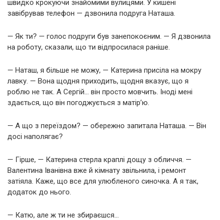
швидко крокуючи знайомими вулицями. У кишені
завібрував телефон — дзвонила подруга Наташа.
— Як ти? — голос подруги був занепокоєним. — Я дзвонила
на роботу, сказали, що ти відпросилася раніше.
— Наташ, я більше не можу, — Катерина присіла на мокру
лавку. — Вона щодня приходить, щодня вказує, що я
роблю не так. А Сергій… він просто мовчить. Іноді мені
здається, що він погоджується з матір’ю.
— А що з переїздом? — обережно запитала Наташа. — Він
досі наполягає?
— Гірше, — Катерина стерла краплі дощу з обличчя. —
Валентина Іванівна вже й кімнату звільнила, і ремонт
затіяла. Каже, що все для улюбленого синочка. А я так,
додаток до нього.
— Катю, але ж ти не збираєшся…