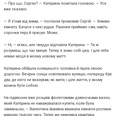
— Про що, Сергію? — Катерина похитала головою. — Усе
вже сказано.
— Я з’їхав від мами, — поспіхом промовив Сергій. — Знімаю
кімнату. Бачуся з нею рідше. Рішення приймаю сам, навіть
сорочки перу й прасую. Може…
— Ні, — м’яко, але твердо відповіла Катерина. — Ти ж
розумієш, що час минув. Тепер я знаю собі ціну. І для тебе
немає місця в моєму новому житті.
Катерина обійшла колишнього чоловіка й пішла своєю
дорогою. Вечірнє сонце освітлювало вулицю, попереду був
дім, де ніхто не вказував, як жити, і ціле життя, у якому
можна бути собою.
На підвіконні вже розцвів фіолетовими дзвіночками вазон,
який Катерина не наважувалася купити, коли була
заміжньою, — Валентина Іванівна вважала кімнатні рослини
марною тратою часу. Тепер же невелика квартира