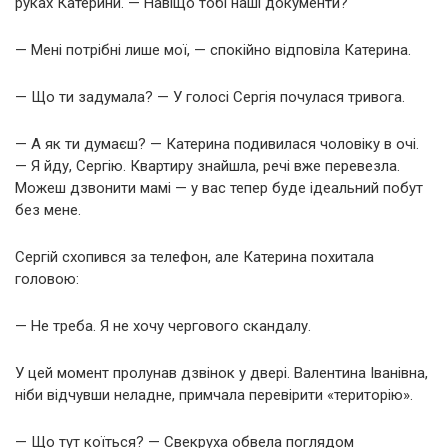
руках Катерини. — Навіщо тобі наші документи?
— Мені потрібні лише мої, — спокійно відповіла Катерина.
— Що ти задумала? — У голосі Сергія почулася тривога.
— А як ти думаєш? — Катерина подивилася чоловіку в очі.
— Я йду, Сергію. Квартиру знайшла, речі вже перевезла.
Можеш дзвонити мамі — у вас тепер буде ідеальний побут
без мене.
Сергій схопився за телефон, але Катерина похитала
головою:
— Не треба. Я не хочу чергового скандалу.
У цей момент пролунав дзвінок у двері. Валентина Іванівна,
ніби відчувши неладне, примчала перевірити «територію».
— Що тут коїться? — Свекруха обвела поглядом