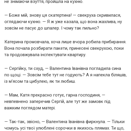
не знімаючи взуття, пройшла на кухню.
— Боже мій, знову ця скатертина! — свекруха скривилася,
оглядаючи кухню. — Я ж уже казала, що вона жахлива, ну
зовсім не пасує до шпалер. І чому так пильно?
Катерина промовчала, хоча лише вчора робила прибирання.
Вона почала розбирати пакети, принесені свекрухою, поки
та продовжувала інспектувати квартиру.
— Сергійку, ти схуд, — Валентина Іванівна погладила сина
по щоці. — Зовсім тебе тут не годують? А я напекла біляшів,
із м’ясом та цибулею, як ти любиш.
— Мам, Катя прекрасно готує, гарна господиня, —
невпевнено заперечив Сергій, але тут же замовк під
важким поглядом матері.
— Так-так, звісно, — Валентина Іванівна фиркнула. — Тільки
чомусь усі твої улюблені сорочки в якихось плямах. Ти що,