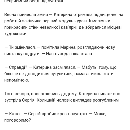
неприємний осад від зустрічі.
Весна принесла зміни — Катерина отримала підвищення на
роботі й закінчила перший модуль курсів. Її малюнки
прикрасили стіни невеликої кав’ярні, де збиралися місцеві
художники.
— Ти змінилася, — помітила Марина, розглядаючи нову
виставку подруги. — Навіть хода інша стала.
— Справді? — Катерина засміялася. — Мабуть, тому, що
більше не доводиться сутулитися, намагаючись стати
непомітною.
Того вечора, повертаючись додому, Катерина випадково
зустріла Сергія. Колишній чоловік виглядав розгубленим.
— Катю… — Сергій зробив крок назустріч. — Може,
поговоримо?