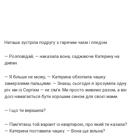
Наташа зустріла подругу з гарячим чаєм і пледом.
— Розповідай, — наказала вона, саджаючи Катерину на
диван.
— Я більше не можу, — Катерина обхопила чашку
замерзлими пальцями. — Знаєш, сьогодні я зрозуміла одну
річ: ми із Сергієм — не сім’я. Ми просто живемо разом, а він
досі намагається бути хорошим сином для своєї мами.
— І що ти вирішила?
— Пам’ятаєш той варіант із квартирою, про який ти казала?
— Катерина поставила чашку. — Вона ще вільна?