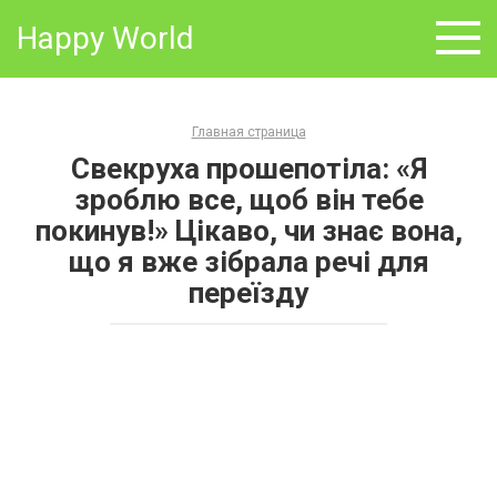
Skip
Happy World
to
content
Главная страница
Свекруха прошепотіла: «Я
зроблю все, щоб він тебе
покинув!» Цікаво, чи знає вона,
що я вже зібрала речі для
переїзду