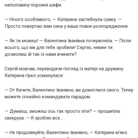
наполовину порожні шафи.
— Нічого особливого, — Катерина застебнула сумку. —
Просто повертаю вам сина у ваше повне розпорядження.
— Як ти можеш! — Валентина Іванівна почервоніла. — Після
всього, що ми для тебе зробили! Сергію, невже ти
дозволиш їй так із нами вчинити?
Сергій мовчав, переводячи погляд із матері на дружину.
Катерина гірко усміхнулася:
— От бачите, Валентино Іванівно, ви домоглися свого. Тепер
можете спокійно командувати парадом.
— Думаєш, зможеш ось так просто піти? — прошипіла
свекруха. — Я зроблю все…
— Не продовжуйте, Валентино Іванівно, — Катерина м’яко