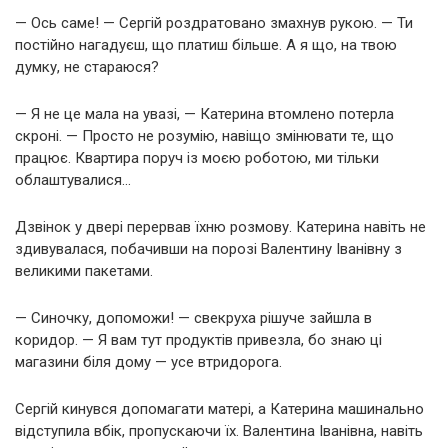
— Ось саме! — Сергій роздратовано змахнув рукою. — Ти
постійно нагадуєш, що платиш більше. А я що, на твою
думку, не стараюся?
— Я не це мала на увазі, — Катерина втомлено потерла
скроні. — Просто не розумію, навіщо змінювати те, що
працює. Квартира поруч із моєю роботою, ми тільки
облаштувалися…
Дзвінок у двері перервав їхню розмову. Катерина навіть не
здивувалася, побачивши на порозі Валентину Іванівну з
великими пакетами.
— Синочку, допоможи! — свекруха рішуче зайшла в
коридор. — Я вам тут продуктів привезла, бо знаю ці
магазини біля дому — усе втридорога.
Сергій кинувся допомагати матері, а Катерина машинально
відступила вбік, пропускаючи їх. Валентина Іванівна, навіть