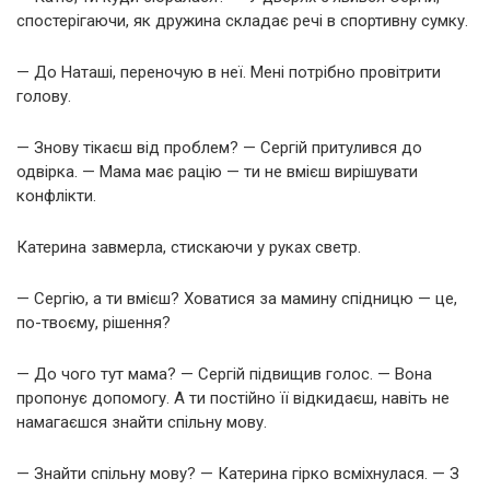
спостерігаючи, як дружина складає речі в спортивну сумку.
— До Наташі, переночую в неї. Мені потрібно провітрити
голову.
— Знову тікаєш від проблем? — Сергій притулився до
одвірка. — Мама має рацію — ти не вмієш вирішувати
конфлікти.
Катерина завмерла, стискаючи у руках светр.
— Сергію, а ти вмієш? Ховатися за мамину спідницю — це,
по-твоєму, рішення?
— До чого тут мама? — Сергій підвищив голос. — Вона
пропонує допомогу. А ти постійно її відкидаєш, навіть не
намагаєшся знайти спільну мову.
— Знайти спільну мову? — Катерина гірко всміхнулася. — З