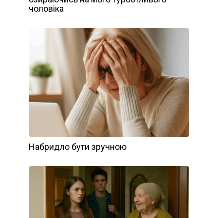
чоловіка
Набридло бути зручною