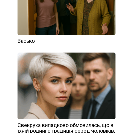
Васько
Свекруха випадково обмовилась, що в
їхній родині є традиція серед чоловіків,