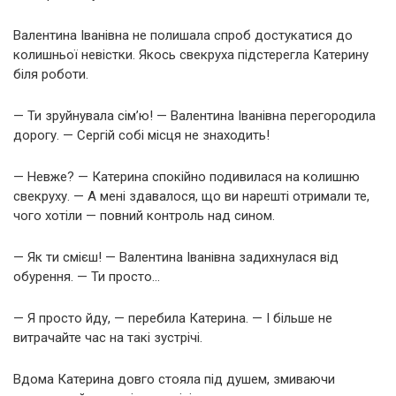
Валентина Іванівна не полишала спроб достукатися до
колишньої невістки. Якось свекруха підстерегла Катерину
біля роботи.
— Ти зруйнувала сім’ю! — Валентина Іванівна перегородила
дорогу. — Сергій собі місця не знаходить!
— Невже? — Катерина спокійно подивилася на колишню
свекруху. — А мені здавалося, що ви нарешті отримали те,
чого хотіли — повний контроль над сином.
— Як ти смієш! — Валентина Іванівна задихнулася від
обурення. — Ти просто…
— Я просто йду, — перебила Катерина. — І більше не
витрачайте час на такі зустрічі.
Вдома Катерина довго стояла під душем, змиваючи