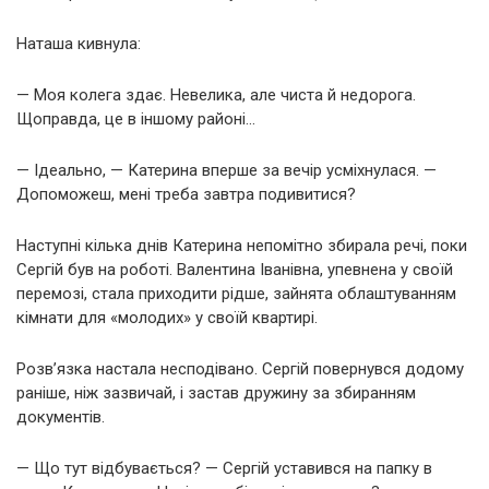
Наташа кивнула:
— Моя колега здає. Невелика, але чиста й недорога.
Щоправда, це в іншому районі…
— Ідеально, — Катерина вперше за вечір усміхнулася. —
Допоможеш, мені треба завтра подивитися?
Наступні кілька днів Катерина непомітно збирала речі, поки
Сергій був на роботі. Валентина Іванівна, упевнена у своїй
перемозі, стала приходити рідше, зайнята облаштуванням
кімнати для «молодих» у своїй квартирі.
Розв’язка настала несподівано. Сергій повернувся додому
раніше, ніж зазвичай, і застав дружину за збиранням
документів.
— Що тут відбувається? — Сергій уставився на папку в