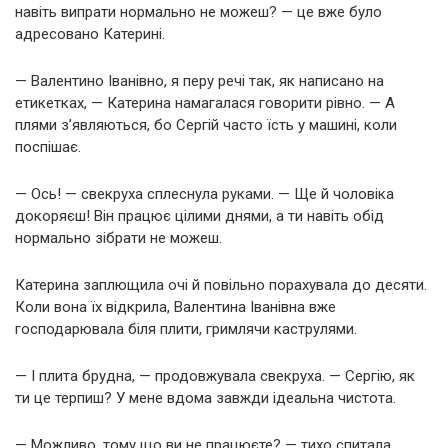
навіть випрати нормально не можеш? — це вже було
адресовано Катерині.
— Валентино Іванівно, я перу речі так, як написано на
етикетках, — Катерина намагалася говорити рівно. — А
плями з’являються, бо Сергій часто їсть у машині, коли
поспішає.
— Ось! — свекруха сплеснула руками. — Ще й чоловіка
докоряєш! Він працює цілими днями, а ти навіть обід
нормально зібрати не можеш.
Катерина заплющила очі й повільно порахувала до десяти.
Коли вона їх відкрила, Валентина Іванівна вже
господарювала біля плити, гримлячи каструлями.
— І плита брудна, — продовжувала свекруха. — Сергію, як
ти це терпиш? У мене вдома завжди ідеальна чистота.
— Можливо, тому що ви не працюєте? — тихо спитала