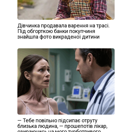
Дівчинка продавала варення на трасі.
Під обгорткою банки покупчиня
знайшла фото викраденої дитини
— Тебе повільно підсипає отруту
близька людина, — прошепотів лікар,
озираючись на мого турботливого