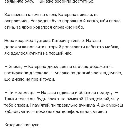
звільнила руку. — Ви вже зробили достатньо.
Залишивши ключі на столі, Катерина вийшла, не
озираючись. Усередині було порожньо й легко, ніби впала
стіна, за якою ховалося справжнє небо.
Нова квартира зустріла Катерину тишею. Наташа
допомогла повісити штори й розставити небагато меблів,
які вдалося купити на перший час.
— Знаєш, — Катерина дивилася на своє відображення,
протираючи дзеркало, — уперше за довгий час я відчуваю,
що дихаю на повні груди.
— Ти молодець, — Наташа підійшла й обійняла подругу. —
Тільки телефон, будь ласка, не вимикай. Повідомляй, як у
тебе справи. І пам’ятай, ти правильно вчинила. А цих можеш
заблокувати, — показала на телефон, який світився.
Катерина кивнула.