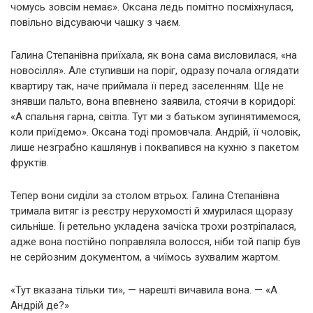
чомусь зовсім немає». Оксана ледь помітно посміхнулася,
повільно відсуваючи чашку з чаєм.
Галина Степанівна приїхала, як вона сама висловилася, «на
новосілля». Але ступивши на поріг, одразу почала оглядати
квартиру так, наче приймала її перед заселенням. Ще не
знявши пальто, вона впевнено заявила, стоячи в коридорі:
«А спальня гарна, світла. Тут ми з батьком зупинятимемося,
коли приїдемо». Оксана тоді промовчала. Андрій, її чоловік,
лише незграбно кашлянув і поквапився на кухню з пакетом
фруктів.
Тепер вони сиділи за столом втрьох. Галина Степанівна
тримала витяг із реєстру нерухомості й хмурилася щоразу
сильніше. Її ретельно укладена зачіска трохи розтріпалася,
адже вона постійно поправляла волосся, ніби той папір був
не серйозним документом, а чиїмось зухвалим жартом.
«Тут вказана тільки ти», — нарешті вичавила вона. — «А
Андрій де?»