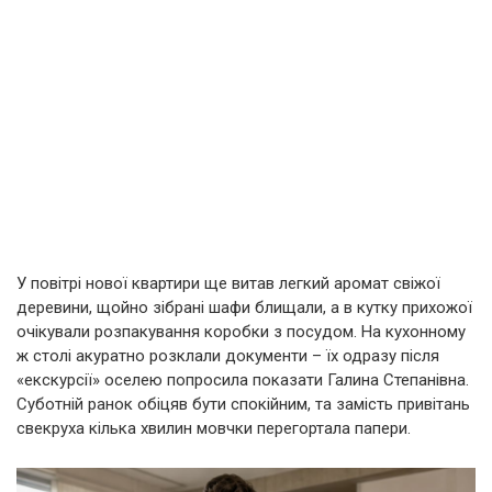
У повітрі нової квартири ще витав легкий аромат свіжої
деревини, щойно зібрані шафи блищали, а в кутку прихожої
очікували розпакування коробки з посудом. На кухонному
ж столі акуратно розклали документи – їх одразу після
«екскурсії» оселею попросила показати Галина Степанівна.
Суботній ранок обіцяв бути спокійним, та замість привітань
свекруха кілька хвилин мовчки перегортала папери.