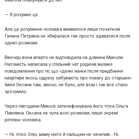
— Я розумію це.
Але це розуміння чоловіка виявилося лише початком.
Галина Петрівна не збиралася так просто здаватися після
однієї розмови.
Ввечері вона вперто не відповідала на дзвінки Миколи.
Натомість написала у спільний чат родичів велике
повідомлення про те, що «деякі жінки після придбання
квартири якось одразу забувають про повагу до старших».
Імені Оксани там, звісно, не було, але всім і так все стало
зрозуміло.
Через півгодини Миколі зателефонувала його тітка Ольга
Павлівна. Оксана не чула всієї розмови, лише окремі
репліки чоловіка.
— Ні, тітко Олю, маму ніхто й пальцем не зачепив… Ні,