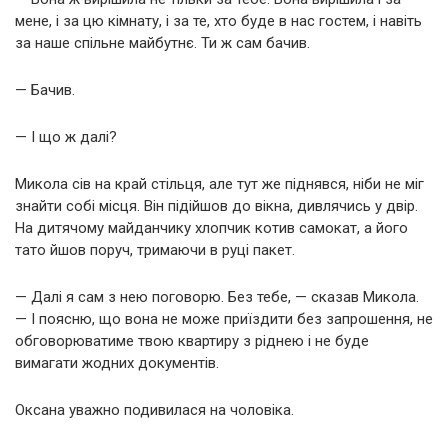
мене, і за цю кімнату, і за те, хто буде в нас гостем, і навіть
за наше спільне майбутнє. Ти ж сам бачив.
— Бачив.
— І що ж далі?
Микола сів на край стільця, але тут же піднявся, ніби не міг
знайти собі місця. Він підійшов до вікна, дивлячись у двір.
На дитячому майданчику хлопчик котив самокат, а його
тато йшов поруч, тримаючи в руці пакет.
— Далі я сам з нею поговорю. Без тебе, — сказав Микола.
— І поясню, що вона не може приїздити без запрошення, не
обговорюватиме твою квартиру з ріднею і не буде
вимагати жодних документів.
Оксана уважно подивилася на чоловіка.