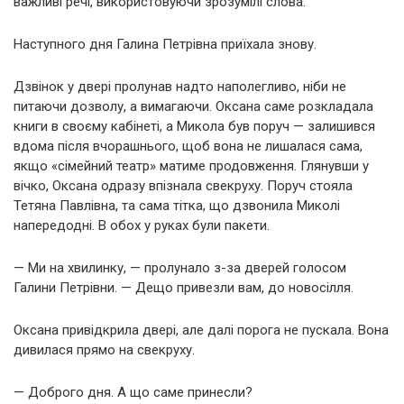
важливі речі, використовуючи зрозумілі слова.
Наступного дня Галина Петрівна приїхала знову.
Дзвінок у двері пролунав надто наполегливо, ніби не
питаючи дозволу, а вимагаючи. Оксана саме розкладала
книги в своєму кабінеті, а Микола був поруч — залишився
вдома після вчорашнього, щоб вона не лишалася сама,
якщо «сімейний театр» матиме продовження. Глянувши у
вічко, Оксана одразу впізнала свекруху. Поруч стояла
Тетяна Павлівна, та сама тітка, що дзвонила Миколі
напередодні. В обох у руках були пакети.
— Ми на хвилинку, — пролунало з-за дверей голосом
Галини Петрівни. — Дещо привезли вам, до новосілля.
Оксана привідкрила двері, але далі порога не пускала. Вона
дивилася прямо на свекруху.
— Доброго дня. А що саме принесли?