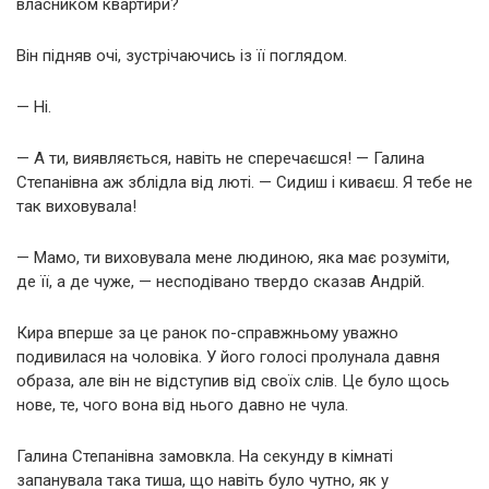
власником квартири?
Він підняв очі, зустрічаючись із її поглядом.
— Ні.
— А ти, виявляється, навіть не сперечаєшся! — Галина
Степанівна аж зблідла від люті. — Сидиш і киваєш. Я тебе не
так виховувала!
— Мамо, ти виховувала мене людиною, яка має розуміти,
де її, а де чуже, — несподівано твердо сказав Андрій.
Кира вперше за це ранок по-справжньому уважно
подивилася на чоловіка. У його голосі пролунала давня
образа, але він не відступив від своїх слів. Це було щось
нове, те, чого вона від нього давно не чула.
Галина Степанівна замовкла. На секунду в кімнаті
запанувала така тиша, що навіть було чутно, як у