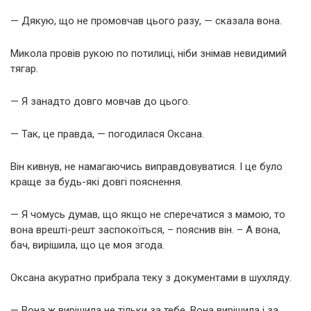
— Дякую, що не промовчав цього разу, — сказала вона.
Микола провів рукою по потилиці, ніби знімав невидимий
тягар.
— Я занадто довго мовчав до цього.
— Так, це правда, — погодилася Оксана.
Він кивнув, не намагаючись виправдовуватися. І це було
краще за будь-які довгі пояснення.
— Я чомусь думав, що якщо не сперечатися з мамою, то
вона врешті-решт заспокоїться, – пояснив він. – А вона,
бач, вирішила, що це моя згода.
Оксана акуратно прибрала теку з документами в шухляду.
— Вона ж вирішила не тільки за тебе. Вона вирішила і за