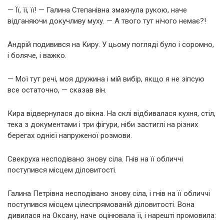
— Її, її, її! — Галина Степанівна змахнула рукою, наче
відганяючи докучливу муху. — А твого тут нічого немає?!
Андрій подивився на Киру. У цьому погляді було і соромно,
і боляче, і важко.
— Мої тут речі, моя дружина і мій вибір, якщо я не зіпсую
все остаточно, — сказав він.
Кира відвернулася до вікна. На склі відбивалася кухня, стіл,
тека з документами і три фігури, ніби застиглі на різних
берегах однієї напруженої розмови.
Свекруха несподівано знову сіла. Гнів на її обличчі
поступився місцем діловитості.
Галина Петрівна несподівано знову сіла, і гнів на її обличчі
поступився місцем цілеспрямованій діловитості. Вона
дивилася на Оксану, наче оцінювала її, і нарешті промовила: