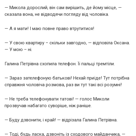
— Микола дорослий, він сам вирішить, де йому місце, —
сказала вона, не відводячи погляду від чоловіка.
— А я мати! І маю повне право втрутитися!
— У свою квартиру – скільки завгодно, — відповіла Оксана.
— У мою – ні.
Галина Петрівна схопила телефон. Її пальці тремтіли.
— Зараз зателефоную батькові! Нехай приїде! Тут потрібна
справжня чоловіча розмова, раз ви тут такі всі розумні!
— Не треба телефонувати татові! — голос Миколи
прозвучав набагато суворіше, ніж раніше.
— Буду дзвонити, і край! — відрізала Галина Петрівна.
— Тоді, будь ласка, дзвоніть із сходового майданчика, —