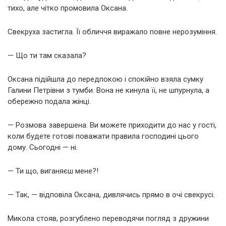
тихо, але чітко промовила Оксана.
Свекруха застигла. Її обличчя виражало повне нерозуміння.
— Що ти там сказала?
Оксана підійшла до передпокою і спокійно взяла сумку
Галини Петрівни з тумби. Вона не кинула її, не шпурнула, а
обережно подала жінці.
— Розмова завершена. Ви можете приходити до нас у гості,
коли будете готові поважати правила господині цього
дому. Сьогодні — ні.
— Ти що, виганяєш мене?!
— Так, — відповіла Оксана, дивлячись прямо в очі свекрусі.
Микола стояв, розгублено переводячи погляд з дружини