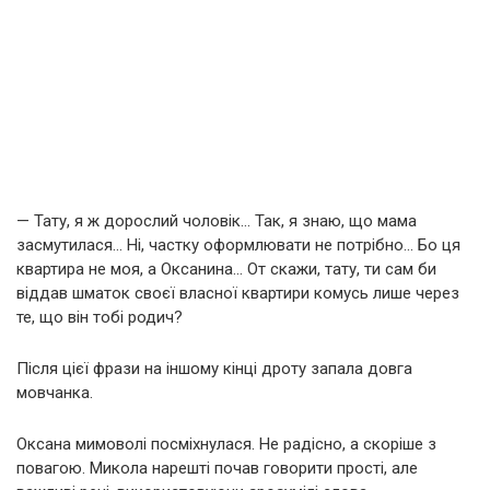
— Тату, я ж дорослий чоловік… Так, я знаю, що мама
засмутилася… Ні, частку оформлювати не потрібно… Бо ця
квартира не моя, а Оксанина… От скажи, тату, ти сам би
віддав шматок своєї власної квартири комусь лише через
те, що він тобі родич?
Після цієї фрази на іншому кінці дроту запала довга
мовчанка.
Оксана мимоволі посміхнулася. Не радісно, а скоріше з
повагою. Микола нарешті почав говорити прості, але