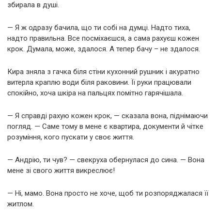
збирала в душі.
— Я ж одразу бачила, що ти собі на думці. Надто тиха,
надто правильна. Все посміхаєшся, а сама рахуєш кожен
крок. Думала, може, здалося. А тепер бачу – не здалося.
Кира зняла з гачка біля стіни кухонний рушник і акуратно
витерла краплю води біля раковини. Її руки працювали
спокійно, хоча шкіра на пальцях помітно гарячішала.
— Я справді рахую кожен крок, — сказала вона, піднімаючи
погляд. — Саме тому в мене є квартира, документи й чітке
розуміння, кого пускати у своє життя.
— Андрію, ти чув? — свекруха обернулася до сина. — Вона
мене зі свого життя викреслює!
— Ні, мамо. Вона просто не хоче, щоб ти розпоряджалася її
житлом.