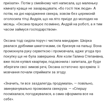
приїхати». Потім у сімейному чаті написала, що маленьку
кімнату краще не захаращувати, «бо гості теж люди». А
потім, на дні народження свекра, зовсім без церемоній
оголосила тітці Андрія, що на літо приїде до молодих на
місяць: «Оксана працює позмінно, Андрій на роботі, а я тим
часом займуся господарством».
Оксана тоді сиділа поруч і чистила мандарин. Шкірка
рвалася дрібними шматочками, сік бризнув на пальці. Вона
промокнула руку серветкою і промовчала, адже угода про
покупку ще не була завершена. Але коли Галина Степанівна,
вже після купівлі квартири, подзвонила і запитала, де буде
зберігати свої зимові речі, Оксана остаточно зрозуміла: її
мовчання почали сприймати за згоду.
«Значить, ти все заздалегідь продумала», — повільно,
звинувачувально промовила свекруха. — «Спершу
посміхалася, погоджувалася, а сама оформила все на
себе».