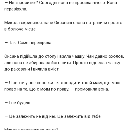
— Не «просити»? Сьогодні вона не просила нічого. Вона
перевіряла.
Микола скривився, наче Оксанині слова потрапили просто
в болюче місце.
— Так. Саме перевіряла.
Оксана підійшла до столу і взяла чашку. Чай давно охолов,
але вона не збиралася його пити. Просто віднесла чашку
до раковини і вилила вміст.
— Я не хочу все своє життя доводити твоїй мамі, що маю
право на те, що є моїм по праву, — промовила вона.
— І не будеш.
— Це залежить не від неї. Це залежить від тебе.
Микола повернувся до неї.