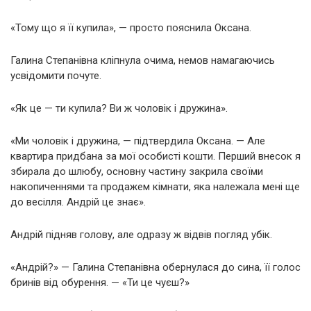
«Тому що я її купила», — просто пояснила Оксана.
Галина Степанівна кліпнула очима, немов намагаючись
усвідомити почуте.
«Як це — ти купила? Ви ж чоловік і дружина».
«Ми чоловік і дружина, — підтвердила Оксана. — Але
квартира придбана за мої особисті кошти. Перший внесок я
збирала до шлюбу, основну частину закрила своїми
накопиченнями та продажем кімнати, яка належала мені ще
до весілля. Андрій це знає».
Андрій підняв голову, але одразу ж відвів погляд убік.
«Андрій?» — Галина Степанівна обернулася до сина, її голос
бринів від обурення. — «Ти це чуєш?»