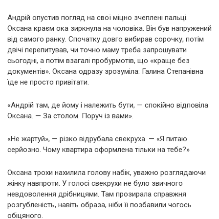
Андрій опустив погляд на свої міцно зчеплені пальці.
Оксана краєм ока зиркнула на чоловіка. Він був напружений
від самого ранку. Спочатку довго вибирав сорочку, потім
двічі перепитував, чи точно маму треба запрошувати
сьогодні, а потім взагалі пробурмотів, що «краще без
документів». Оксана одразу зрозуміла: Галина Степанівна
їде не просто привітати.
«Андрій там, де йому і належить бути, — спокійно відповіла
Оксана. — За столом. Поруч із вами».
«Не жартуй», — різко відрубала свекруха. — «Я питаю
серйозно. Чому квартира оформлена тільки на тебе?»
Оксана трохи нахилила голову набік, уважно розглядаючи
жінку навпроти. У голосі свекрухи не було звичного
невдоволення дрібницями. Там прозирала справжня
розгубленість, навіть образа, ніби її позбавили чогось
обіцяного.