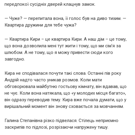
передпокої сусідніх дверей клацнув замок.
— Чуже? — перепитала вона, її голос був на диво тихим. —
Квартира дружини для тебе чужа?
— Квартира Кири – це квартира Кири. А наш дім – це тому,
що вона дозволила мені тут жити і тому, що ми сім’я за
шлюбом. А не тому, що я можу привести сюди кого
завгодно.
Кира не сподівалася почути такі слова. Останні пів року
Андрій надто часто уникав розмов. Коли мати
обговорювала майбутню гостьову кімнату, він вдавав, що
не чує. Коли вона натякала, що «у молодих місця багато»,
він одразу переводив тему. Кира вже почала думати, що у
вирішальний момент він знову сховається за мовчанням.
Галина Степанівна різко підвелася. Стілець неприємно
заскрипів по підлозі, розрізаючи напружену тишу.