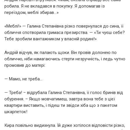
робила. Я не вкладався в покупку. Я допомагав із
переїздом, меблі збирав…»
«Меблі!» — Галина Степанівна різко повернулася до сина, її
обличчя спотворила гримаса презирства. — «Ти чуєш себе?
Тебе зробили вантажником у власній родині!»
Андрій відчув, як палають щоки. Він провів долонею по
обличчю, ніби намагаючись стерти незручність, і ледь чутно
промовив до матері:
— Мамо, не треба…
— Треба! – відрубала Галина Степанівна, її голос бринів від
обурення. – Якщо мовчатимеш, завтра вона тебе з цієї
квартири виставить, і підеш ти звідси хіба що з пакетом
шкарпеток!
Кира повільно видихнула. Їй дуже хотілося відповісти різко,