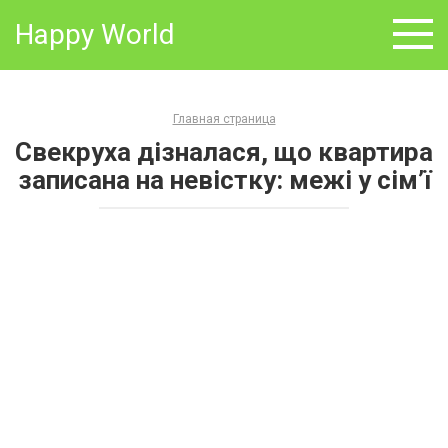
Skip
Happy World
to
content
Главная страница
Свекруха дізналася, що квартира
записана на невістку: межі у сім’ї