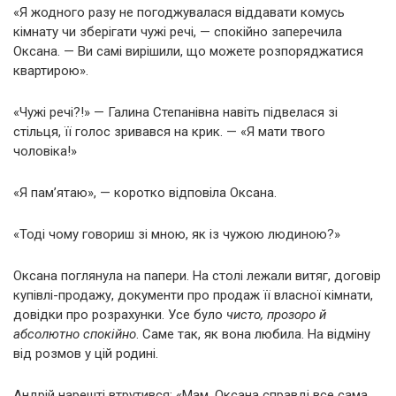
«Я жодного разу не погоджувалася віддавати комусь
кімнату чи зберігати чужі речі, — спокійно заперечила
Оксана. — Ви самі вирішили, що можете розпоряджатися
квартирою».
«Чужі речі?!» — Галина Степанівна навіть підвелася зі
стільця, її голос зривався на крик. — «Я мати твого
чоловіка!»
«Я пам’ятаю», — коротко відповіла Оксана.
«Тоді чому говориш зі мною, як із чужою людиною?»
Оксана поглянула на папери. На столі лежали витяг, договір
купівлі-продажу, документи про продаж її власної кімнати,
довідки про розрахунки. Усе було
чисто, прозоро й
абсолютно спокійно
. Саме так, як вона любила. На відміну
від розмов у цій родині.
Андрій нарешті втрутився: «Мам, Оксана справді все сама