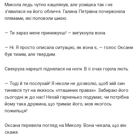
Микола ледь чутно кашлянув, але усмішка так і не
з’явилася на його обличчі. Галина Петрівна почервоніла
плямами, які поповзли шиєю.
— Ти зараз мене принижуєш! — вигукнула вона.
— Ні. Я просто описала ситуацію, як вона є, — голос Оксани
був тихим, але твердим.
Свекруха нарешті піднялася на ноги. В її очах горіла лють.
— Тоді й ти послухай! Я ніколи не дозволю, щоб мій син
тинявся тут на якихось «пташиних правах». Забираю його
сьогодні ж до нас! Нехай гарненько подумає, чи потрібна
йому така дружина, що тримає його, мов якогось
пожильця!
Оксана перевела погляд на Миколу. Вона чекала, що він
скаже.