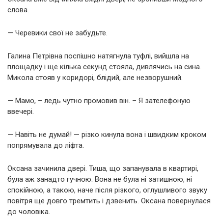
слова.
— Черевики свої не забудьте.
Галина Петрівна поспішно натягнула туфлі, вийшла на
площадку і ще кілька секунд стояла, дивлячись на сина.
Микола стояв у коридорі, блідий, але незворушний.
— Мамо, – ледь чутно промовив він. – Я зателефоную
ввечері.
— Навіть не думай! — різко кинула вона і швидким кроком
попрямувала до ліфта.
Оксана зачинила двері. Тиша, що запанувала в квартирі,
була аж занадто гучною. Вона не була ні затишною, ні
спокійною, а такою, наче після різкого, оглушливого звуку
повітря ще довго тремтить і дзвенить. Оксана повернулася
до чоловіка.