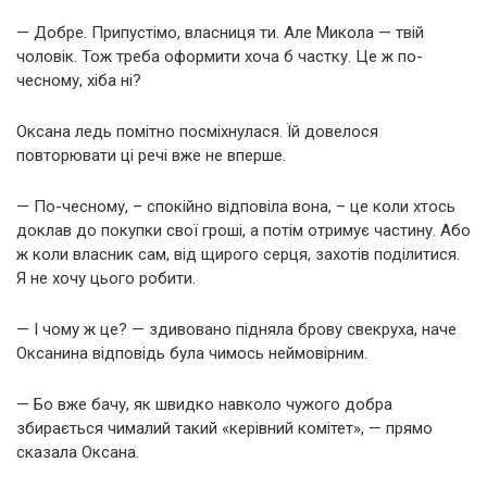
— Добре. Припустімо, власниця ти. Але Микола — твій
чоловік. Тож треба оформити хоча б частку. Це ж по-
чесному, хіба ні?
Оксана ледь помітно посміхнулася. Їй довелося
повторювати ці речі вже не вперше.
— По-чесному, – спокійно відповіла вона, – це коли хтось
доклав до покупки свої гроші, а потім отримує частину. Або
ж коли власник сам, від щирого серця, захотів поділитися.
Я не хочу цього робити.
— І чому ж це? — здивовано підняла брову свекруха, наче
Оксанина відповідь була чимось неймовірним.
— Бо вже бачу, як швидко навколо чужого добра
збирається чималий такий «керівний комітет», — прямо
сказала Оксана.