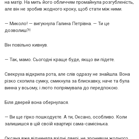
на матір. На мить його обличчям промайнула розгубленість,
але він не зробив жодного кроку, щоб стати між ними.
— Миколо! — вигукнула Галина Петрівна. — Ти це
дозволиш?!
Він повільно кивнув.
— Так, мамо. Сьогодні краще буде, якщо ви підете.
Свекруха відкрила рота, але слів одразу не знайшла. Вона
різко схопила сумку, смикнула за блискавку, наче та була
винна у всьому, і люто попрямувала до передпокою.
Біля дверей вона обернулася.
— Ви ще гірко пошкодуєте. А ти, Оксано, особливо. Коли
залишишся в цій своїй квартирі сама-самісінька.
Оксана вже відчиняла вхідні двері, не зронивши жодного