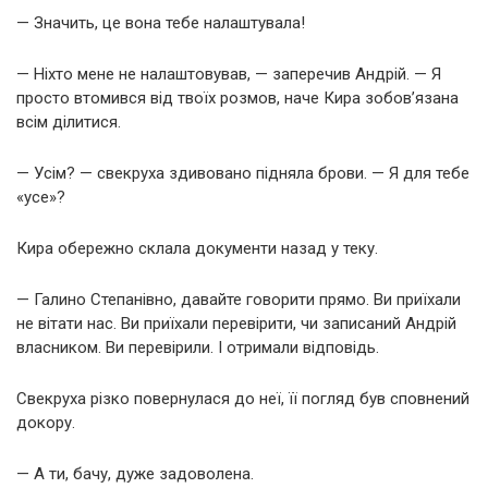
— Значить, це вона тебе налаштувала!
— Ніхто мене не налаштовував, — заперечив Андрій. — Я
просто втомився від твоїх розмов, наче Кира зобов’язана
всім ділитися.
— Усім? — свекруха здивовано підняла брови. — Я для тебе
«усе»?
Кира обережно склала документи назад у теку.
— Галино Степанівно, давайте говорити прямо. Ви приїхали
не вітати нас. Ви приїхали перевірити, чи записаний Андрій
власником. Ви перевірили. І отримали відповідь.
Свекруха різко повернулася до неї, її погляд був сповнений
докору.
— А ти, бачу, дуже задоволена.