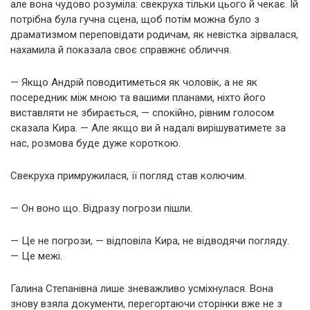
але вона чудово розуміла: свекруха тільки цього й чекає. Їй
потрібна була гучна сцена, щоб потім можна було з
драматизмом переповідати родичам, як невістка зірвалася,
нахамила й показала своє справжнє обличчя.
— Якщо Андрій поводитиметься як чоловік, а не як
посередник між мною та вашими планами, ніхто його
виставляти не збирається, — спокійно, рівним голосом
сказала Кира. — Але якщо ви й надалі вирішуватимете за
нас, розмова буде дуже короткою.
Свекруха примружилася, її погляд став колючим.
— Он воно що. Відразу погрози пішли.
— Це не погрози, — відповіла Кира, не відводячи погляду.
— Це межі.
Галина Степанівна лише зневажливо усміхнулася. Вона
знову взяла документи, перегортаючи сторінки вже не з