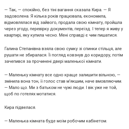
— Так, — спокійно, без тіні вагання сказала Кира. — Я
задоволена. Я кілька років працювала, економила,
відмовлялася від зайвого, продала свою кімнату, пройшла
через угоду, перевірку документів, переїзд. І тепер я живу у
квартирі, яку купила чесно. Мені справді є чим пишатися.
Галина Степанівна взяла свою сумку зі спинки стільця, але
рушати не збиралася. Її погляд ковзнув до коридору, потім
зачепився за прочинені двері маленької кімнати.
— Маленьку кімнату все одно краще залишити вільною, —
змінила вона тон, її голос став м’якшим, наче вмовляючим.
— Мало що. Ми з батьком не чужі люди. І вік уже не той,
щоб по готелях мотатися.
Кира підвелася.
— Маленька кімната буде моїм робочим кабінетом.