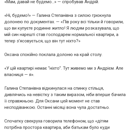
«Мам, давай не будемо…» — спробував Андрій.
«Ні, будемо!» — Галина Степанівна з силою грюкнула
долонею по документах. — «Пів року всі тільки й говорили,
що ви купуєте родинне житло! Я людям розказувала, що
мій син нарешті став господарем нормальної квартири, а
тепер з’ясовується, що він тут ніхто?»
Оксана спокійно поклала долоню на край столу.
«У цій квартирі немає “ніхто”. Тут живемо ми з Андрієм. Але
власниця — я».
Галина Степанівна відкинулася на спинку стільця,
дивлячись на невістку з таким виразом, ніби вперше бачила
її справжньою. Для Оксани цей момент не став
несподіванкою. Останні місяці вона чула достатньо.
Спочатку свекруха говорила телефоном, що «дітям
потрібна простора квартира, аби батькам було куди