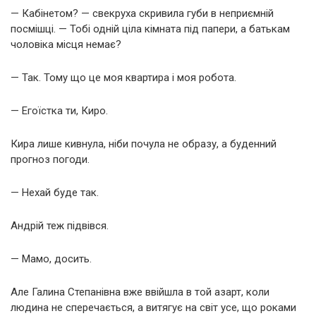
— Кабінетом? — свекруха скривила губи в неприємній
посмішці. — Тобі одній ціла кімната під папери, а батькам
чоловіка місця немає?
— Так. Тому що це моя квартира і моя робота.
— Егоїстка ти, Киро.
Кира лише кивнула, ніби почула не образу, а буденний
прогноз погоди.
— Нехай буде так.
Андрій теж підвівся.
— Мамо, досить.
Але Галина Степанівна вже ввійшла в той азарт, коли
людина не сперечається, а витягує на світ усе, що роками