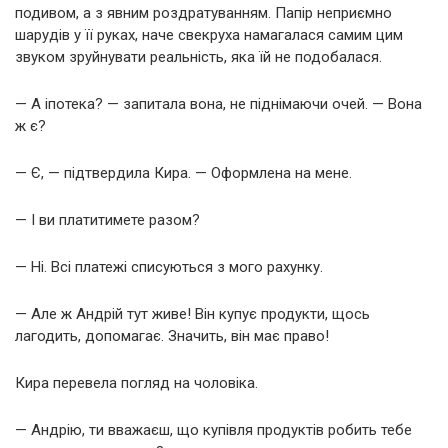
подивом, а з явним роздратуванням. Папір неприємно
шарудів у її руках, наче свекруха намагалася самим цим
звуком зруйнувати реальність, яка їй не подобалася.
— А іпотека? — запитала вона, не піднімаючи очей. — Вона
ж є?
— Є, — підтвердила Кира. — Оформлена на мене.
— І ви платитимете разом?
— Ні. Всі платежі списуються з мого рахунку.
— Але ж Андрій тут живе! Він купує продукти, щось
лагодить, допомагає. Значить, він має право!
Кира перевела погляд на чоловіка.
— Андрію, ти вважаєш, що купівля продуктів робить тебе