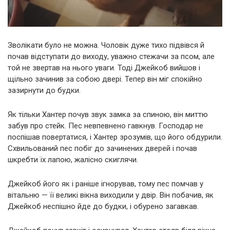
Зволікати було не можна. Чоловік дуже тихо підвівся й
почав відступати до виходу, уважно стежачи за псом, але
той не звертав на нього уваги. Тоді Джейкоб вийшов і
щільно зачинив за собою двері. Тепер він міг спокійно
зазирнути до будки.
Як тільки Хантер почув звук замка за спиною, він миттю
забув про стейк. Пес невпевнено гавкнув. Господар не
поспішав повертатися, і Хантер зрозумів, що його обдурили.
Схвильований пес побіг до зачинених дверей і почав
шкребти їх лапою, жалісно скиглячи.
Джейкоб його як і раніше ігнорував, тому пес помчав у
вітальню — її великі вікна виходили у двір. Він побачив, як
Джейкоб неспішно йде до будки, і обурено загавкав.