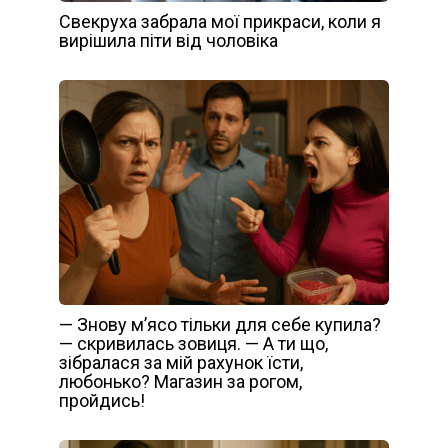
Свекруха забрала мої прикраси, коли я
вирішила піти від чоловіка
— Знову м’ясо тільки для себе купила?
— скривилась зовиця. — А ти що,
зібралася за мій рахунок їсти,
любонько? Магазин за рогом,
пройдись!