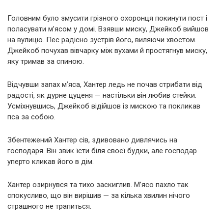
Головним було змусити грізного охоронця покинути пост і
поласувати м’ясом у домі. Взявши миску, Джейкоб вийшов
на вулицю. Пес радісно зустрів його, виляючи хвостом.
Джейкоб почухав вівчарку між вухами й простягнув миску,
яку тримав за спиною.
Відчувши запах м’яса, Хантер ледь не почав стрибати від
радості, як дурне цуценя — настільки він любив стейки.
Усміхнувшись, Джейкоб відійшов із мискою та покликав
пса за собою.
Збентежений Хантер сів, здивовано дивлячись на
господаря. Він звик їсти біля своєї будки, але господар
уперто кликав його в дім.
Хантер озирнувся та тихо заскиглив. М’ясо пахло так
спокусливо, що він вирішив — за кілька хвилин нічого
страшного не трапиться.