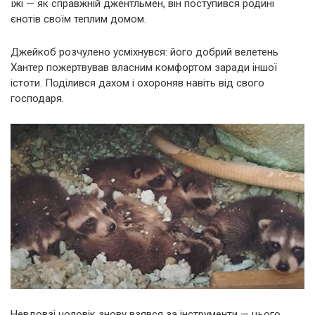
їжі — як справжній джентльмен, він поступився родині
єнотів своїм теплим домом.
Джейкоб розчулено усміхнувся: його добрий велетень
Хантер пожертвував власним комфортом заради іншої
істоти. Поділився дахом і охороняв навіть від свого
господаря.
Невдовзі чоловік знову взявся за інструменти — цього