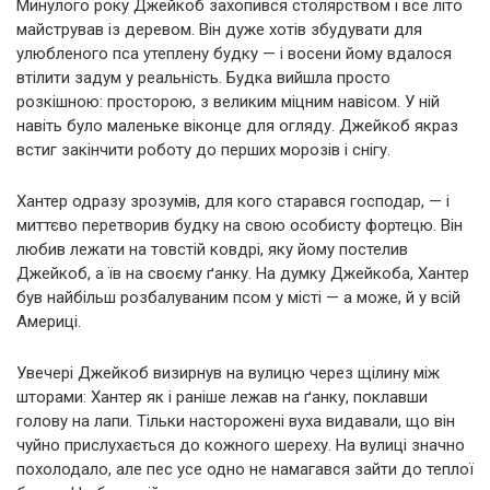
Минулого року Джейкоб захопився столярством і все літо
майстрував із деревом. Він дуже хотів збудувати для
улюбленого пса утеплену будку — і восени йому вдалося
втілити задум у реальність. Будка вийшла просто
розкішною: просторою, з великим міцним навісом. У ній
навіть було маленьке віконце для огляду. Джейкоб якраз
встиг закінчити роботу до перших морозів і снігу.
Хантер одразу зрозумів, для кого старався господар, — і
миттєво перетворив будку на свою особисту фортецю. Він
любив лежати на товстій ковдрі, яку йому постелив
Джейкоб, а їв на своєму ґанку. На думку Джейкоба, Хантер
був найбільш розбалуваним псом у місті — а може, й у всій
Америці.
Увечері Джейкоб визирнув на вулицю через щілину між
шторами: Хантер як і раніше лежав на ґанку, поклавши
голову на лапи. Тільки насторожені вуха видавали, що він
чуйно прислухається до кожного шереху. На вулиці значно
похолодало, але пес усе одно не намагався зайти до теплої