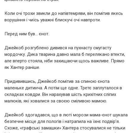
Коли очі трохи звикли до напівтемряви, він помітив якесь
ворушіння і чиїсь уважні блискучі очі навпроти.
Перед ним був… єнот.
Джейкоб розгублено дивився на пухнасту смугасту
мордочку. Дика тварина давно мала б перелякано втекти,
але вперто стояла, ніби захищаючи щось важливе. Прямо
як Хантер раніше.
Придивившись, Джейкоб помітив за спиною єнота
маленьке дитинча. А потім ще одне. Третє заплуталося в
складках ковдри. Він нарахував шість крихітних сліпих
малюків, які ховалися за своєю сміливою мамою.
Джейкоб здогадався, що в люті морози мама-єнот шукала
безпечне місце для пологів і натрапила на їхнє подвір’я.
Схоже, «графські замашки» Хантера стосувалися не тільки