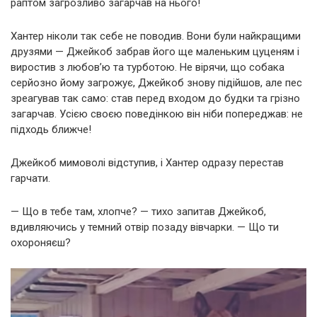
раптом загрозливо загарчав на нього!
Хантер ніколи так себе не поводив. Вони були найкращими
друзями — Джейкоб забрав його ще маленьким цуценям і
виростив з любов’ю та турботою. Не вірячи, що собака
серйозно йому загрожує, Джейкоб знову підійшов, але пес
зреагував так само: став перед входом до будки та грізно
загарчав. Усією своєю поведінкою він ніби попереджав: не
підходь ближче!
Джейкоб мимоволі відступив, і Хантер одразу перестав
гарчати.
— Що в тебе там, хлопче? — тихо запитав Джейкоб,
вдивляючись у темний отвір позаду вівчарки. — Що ти
охороняєш?