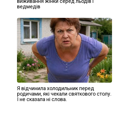
виживання жінки серед льодів і
ведмедів
Я відчинила холодильник перед
родичами, які чекали святкового столу.
І не сказала ні слова.