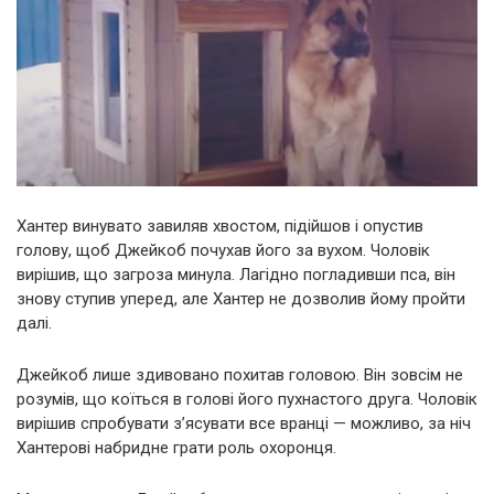
Хантер винувато завиляв хвостом, підійшов і опустив
голову, щоб Джейкоб почухав його за вухом. Чоловік
вирішив, що загроза минула. Лагідно погладивши пса, він
знову ступив уперед, але Хантер не дозволив йому пройти
далі.
Джейкоб лише здивовано похитав головою. Він зовсім не
розумів, що коїться в голові його пухнастого друга. Чоловік
вирішив спробувати з’ясувати все вранці — можливо, за ніч
Хантерові набридне грати роль охоронця.