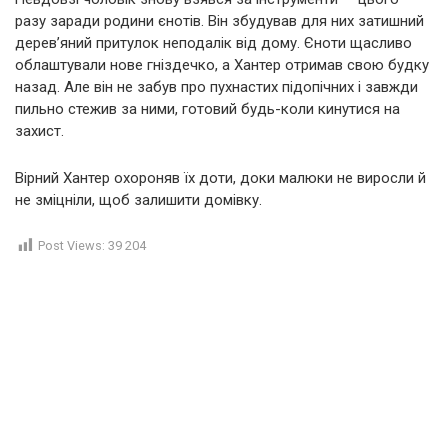
разу заради родини єнотів. Він збудував для них затишний
дерев’яний притулок неподалік від дому. Єноти щасливо
облаштували нове гніздечко, а Хантер отримав свою будку
назад. Але він не забув про пухнастих підопічних і завжди
пильно стежив за ними, готовий будь-коли кинутися на
захист.
Вірний Хантер охороняв їх доти, доки малюки не виросли й
не зміцніли, щоб залишити домівку.
Post Views:
39 204