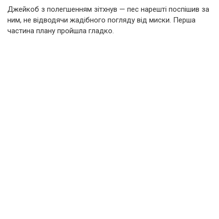
Джейкоб з полегшенням зітхнув — пес нарешті поспішив за
ним, не відводячи жадібного погляду від миски. Перша
частина плану пройшла гладко.