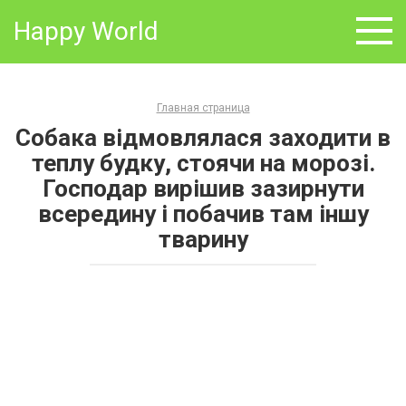
Skip
Happy World
to
content
Главная страница
Собака відмовлялася заходити в
теплу будку, стоячи на морозі.
Господар вирішив зазирнути
всередину і побачив там іншу
тварину