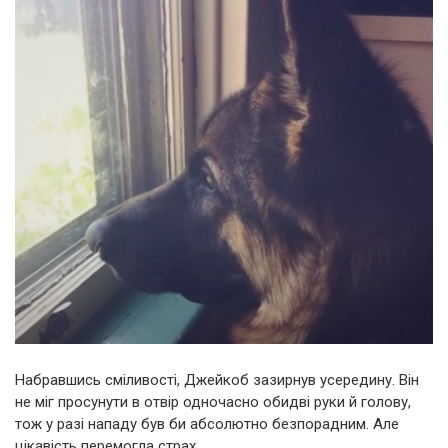
Набравшись сміливості, Джейкоб зазирнув усередину. Він
не міг просунути в отвір одночасно обидві руки й голову,
тож у разі нападу був би абсолютно безпорадним. Але
цікавість перемогла страх.