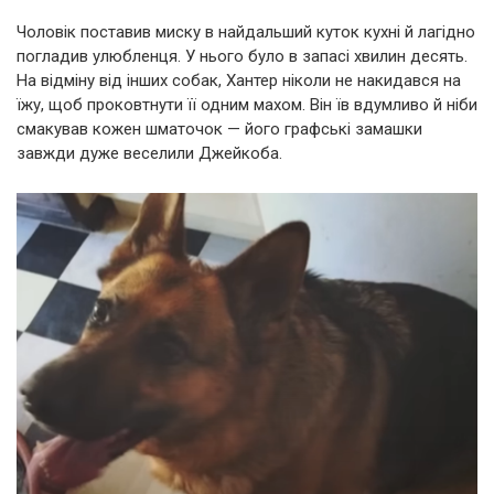
Чоловік поставив миску в найдальший куток кухні й лагідно
погладив улюбленця. У нього було в запасі хвилин десять.
На відміну від інших собак, Хантер ніколи не накидався на
їжу, щоб проковтнути її одним махом. Він їв вдумливо й ніби
смакував кожен шматочок — його графські замашки
завжди дуже веселили Джейкоба.