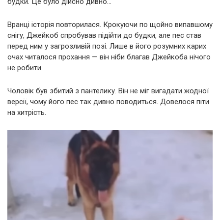
будки. Це було дійсно дивно…
Вранці історія повторилася. Крокуючи по щойно випавшому
снігу, Джейкоб спробував підійти до будки, але пес став
перед ним у загрозливій позі. Лише в його розумних карих
очах читалося прохання — він ніби благав Джейкоба нічого
не робити.
Чоловік був збитий з пантелику. Він не міг вигадати жодної
версії, чому його пес так дивно поводиться. Довелося піти
на хитрість.