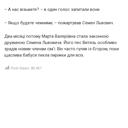
– А нас візьмете? – в один голос запитали вони.
– Якщо будете чемними, – пожартував Семен Львович.
Два місяці потому Марта Валеріївна стала законною
дружиною Семена Львовича. Його пес Витязь особливо
зрадів новим членам сім’ї. Він часто гуляв із Єгором, поки
щаслива бабуся пекла пиріжки для всіх.
Post Views:
80 437