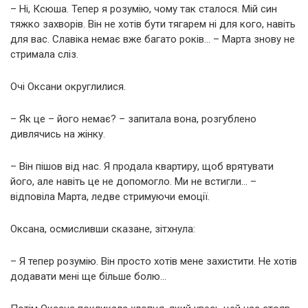
– Ні, Ксюша. Тепер я розумію, чому так сталося. Мій син
тяжко захворів. Він не хотів бути тягарем ні для кого, навіть
для вас. Славіка немає вже багато років… – Марта знову не
стримала сліз.
Очі Оксани округлилися.
– Як це – його немає? – запитала вона, розгублено
дивлячись на жінку.
– Він пішов від нас. Я продала квартиру, щоб врятувати
його, але навіть це не допомогло. Ми не встигли… –
відповіла Марта, ледве стримуючи емоції.
Оксана, осмисливши сказане, зітхнула:
– Я тепер розумію. Він просто хотів мене захистити. Не хотів
додавати мені ще більше болю…