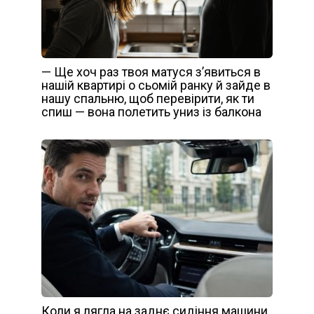
— Ще хоч раз твоя матуся з’явиться в
нашій квартирі о сьомій ранку й зайде в
нашу спальню, щоб перевірити, як ти
спиш — вона полетить униз із балкона
Коли я лягла на заднє сидіння машини,