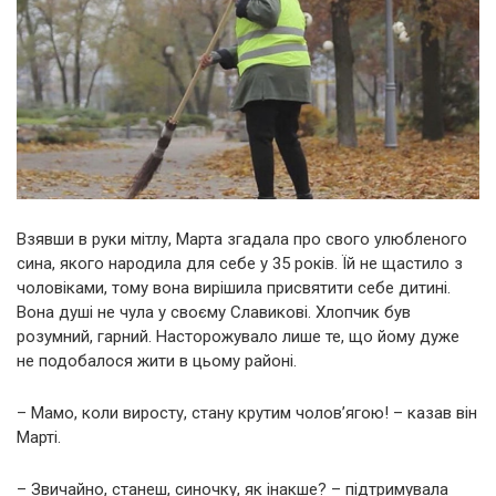
Взявши в руки мітлу, Марта згадала про свого улюбленого
сина, якого народила для себе у 35 років. Їй не щастило з
чоловіками, тому вона вирішила присвятити себе дитині.
Вона душі не чула у своєму Славикові. Хлопчик був
розумний, гарний. Насторожувало лише те, що йому дуже
не подобалося жити в цьому районі.
– Мамо, коли виросту, стану крутим чолов’ягою! – казав він
Марті.
– Звичайно, станеш, синочку, як інакше? – підтримувала