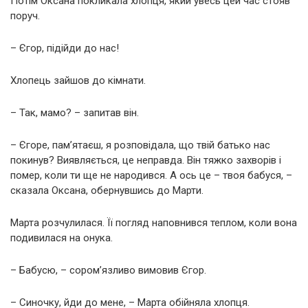
Потім Оксана покликала хлопця, який увесь цей час стояв
поруч.
– Єгор, підійди до нас!
Хлопець зайшов до кімнати.
– Так, мамо? – запитав він.
– Єгоре, пам’ятаєш, я розповідала, що твій батько нас
покинув? Виявляється, це неправда. Він тяжко захворів і
помер, коли ти ще не народився. А ось це – твоя бабуся, –
сказала Оксана, обернувшись до Марти.
Марта розчулилася. Її погляд наповнився теплом, коли вона
подивилася на онука.
– Бабусю, – сором’язливо вимовив Єгор.
– Синочку, йди до мене, – Марта обійняла хлопця.