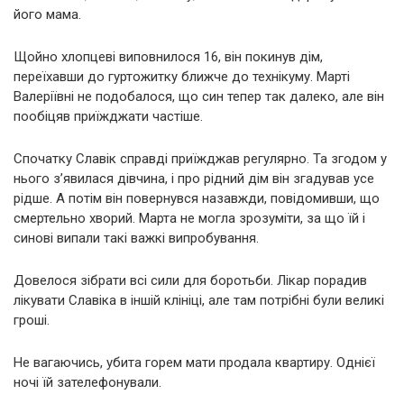
його мама.
Щойно хлопцеві виповнилося 16, він покинув дім,
переїхавши до гуртожитку ближче до технікуму. Марті
Валеріївні не подобалося, що син тепер так далеко, але він
пообіцяв приїжджати частіше.
Спочатку Славік справді приїжджав регулярно. Та згодом у
нього з’явилася дівчина, і про рідний дім він згадував усе
рідше. А потім він повернувся назавжди, повідомивши, що
смертельно хворий. Марта не могла зрозуміти, за що їй і
синові випали такі важкі випробування.
Довелося зібрати всі сили для боротьби. Лікар порадив
лікувати Славіка в іншій клініці, але там потрібні були великі
гроші.
Не вагаючись, убита горем мати продала квартиру. Однієї
ночі їй зателефонували.