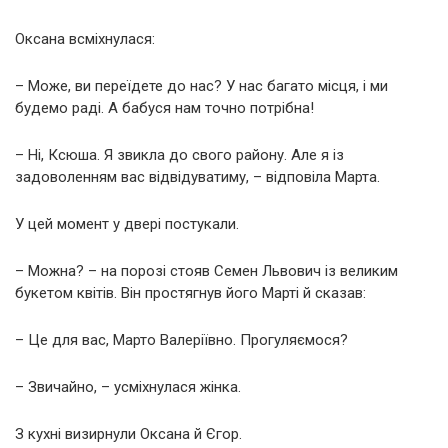
Оксана всміхнулася:
– Може, ви переїдете до нас? У нас багато місця, і ми
будемо раді. А бабуся нам точно потрібна!
– Ні, Ксюша. Я звикла до свого району. Але я із
задоволенням вас відвідуватиму, – відповіла Марта.
У цей момент у двері постукали.
– Можна? – на порозі стояв Семен Львович із великим
букетом квітів. Він простягнув його Марті й сказав:
– Це для вас, Марто Валеріївно. Прогуляємося?
– Звичайно, – усміхнулася жінка.
З кухні визирнули Оксана й Єгор.