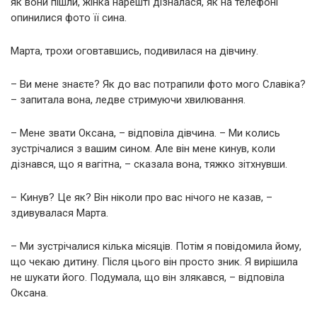
як вони пішли, жінка нарешті дізналася, як на телефоні
опинилися фото її сина.
Марта, трохи оговтавшись, подивилася на дівчину.
– Ви мене знаєте? Як до вас потрапили фото мого Славіка?
– запитала вона, ледве стримуючи хвилювання.
– Мене звати Оксана, – відповіла дівчина. – Ми колись
зустрічалися з вашим сином. Але він мене кинув, коли
дізнався, що я вагітна, – сказала вона, тяжко зітхнувши.
– Кинув? Це як? Він ніколи про вас нічого не казав, –
здивувалася Марта.
– Ми зустрічалися кілька місяців. Потім я повідомила йому,
що чекаю дитину. Після цього він просто зник. Я вирішила
не шукати його. Подумала, що він злякався, – відповіла
Оксана.