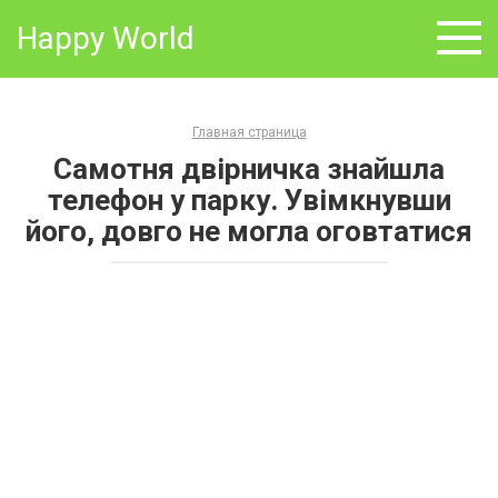
Skip
Happy World
to
content
Главная страница
Самотня двірничка знайшла
телефон у парку. Увімкнувши
його, довго не могла оговтатися