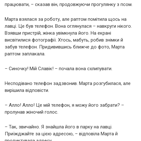
працювати, – сказав він, продовжуючи прогулянку з псом.
Марта взялася за роботу, але раптом помітила щось на
лавці. Це був телефон. Вона оглянулася – навкруги нікого.
Взявши пристрій, жінка увімкнула його. На екрані
висвітилися фотографії. Хтось, мабуть, робив знімки й
забув телефон. Придивившись ближче до фото, Марта
раптом заплакала.
– Синочку! Мій Славік! – почала вона схлипувати.
Несподівано телефон задзвонив. Марта розгубилася, але
вирішила відповісти.
– Алло! Алло! Це мій телефон, я можу його забрати? –
пролунав жіночий голос.
– Так, звичайно. Я знайшла його в парку на лавці.
Приїжджайте за цією адресою, – відповіла Марта й
продиктувала адресу.