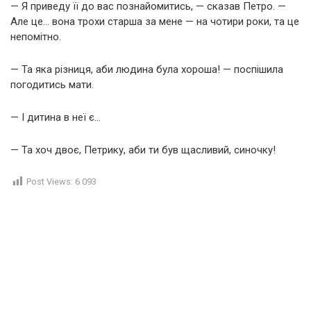
— Я приведу її до вас познайомитись, — сказав Петро. —
Але це… вона трохи старша за мене — на чотири роки, та це
непомітно.
— Та яка різниця, аби людина була хороша! — поспішила
погодитись мати.
— І дитина в неї є…
— Та хоч двоє, Петрику, аби ти був щасливий, синочку!
Post Views:
6 093