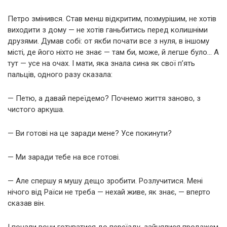
Петро змінився. Став менш відкритим, похмурішим, не хотів
виходити з дому — не хотів ганьбитись перед колишніми
друзями. Думав собі: от якби почати все з нуля, в іншому
місті, де його ніхто не знає — там би, може, й легше було… А
тут — усе на очах. І мати, яка знала сина як свої п’ять
пальців, одного разу сказала:
— Петю, а давай переїдемо? Почнемо життя заново, з
чистого аркуша.
— Ви готові на це заради мене? Усе покинути?
— Ми заради тебе на все готові.
— Але спершу я мушу дещо зробити. Розлучитися. Мені
нічого від Раїси не треба — нехай живе, як знає, — вперто
сказав він.