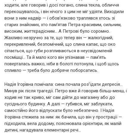
ходити, але говорив і досі погано, слина текла, обличчя
перекошувалось, і він нічого з цим не міг удіяти. Виходили
вони з ним надвір — і обов’язково траплявся хтось зі
старих знайомих, хто пам’ятав Петра красивим, сильним,
високим, життєрадісним… А Петрові було соромно.
Жахливо незручно за те, що тепер він — жалюгідний,
перекривлений, безпомічний, що слина капає, що око
сіпається, що губи розпливаються в неусвідомленій
посмішці… Та й мало кого він упізнавав — пам’ять
поверталась важко, ніби в болоті потонула, і щоб щось
спливло — треба було добряче поборсатись.
Надія Ігорівна помічала: сина почала роз’їдати депресія…
Минув рік після трагедії. Петро вже й говорив більш-менш, і
ходив не так криво, міг сам дійти до магазину або до
сусіднього будинку. А далі — губився, міг заблукати,
самостійно його відпускати було небезпечно. І Надія
Ігорівна стежила за ним: як бачила, що він у прострації —
підходила, вела додому, пояснювала орієнтири, як малій
дитині, нагадувала елементарні речі…