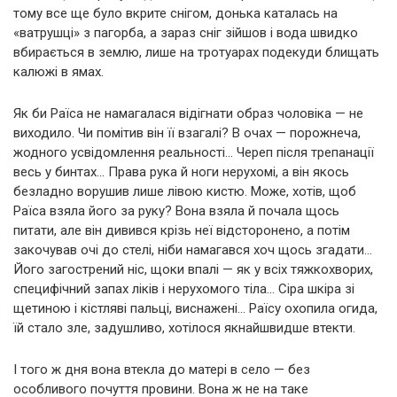
тому все ще було вкрите снігом, донька каталась на
«ватрушці» з пагорба, а зараз сніг зійшов і вода швидко
вбирається в землю, лише на тротуарах подекуди блищать
калюжі в ямах.
Як би Раїса не намагалася відігнати образ чоловіка — не
виходило. Чи помітив він її взагалі? В очах — порожнеча,
жодного усвідомлення реальності… Череп після трепанації
весь у бинтах… Права рука й ноги нерухомі, а він якось
безладно ворушив лише лівою кистю. Може, хотів, щоб
Раїса взяла його за руку? Вона взяла й почала щось
питати, але він дивився крізь неї відсторонено, а потім
закочував очі до стелі, ніби намагався хоч щось згадати…
Його загострений ніс, щоки впалі — як у всіх тяжкохворих,
специфічний запах ліків і нерухомого тіла… Сіра шкіра зі
щетиною і кістляві пальці, виснажені… Раїсу охопила огида,
їй стало зле, задушливо, хотілося якнайшвидше втекти.
І того ж дня вона втекла до матері в село — без
особливого почуття провини. Вона ж не на таке