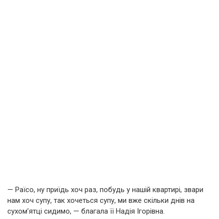
— Раїсо, ну приїдь хоч раз, побудь у нашій квартирі, звари
нам хоч супу, так хочеться супу, ми вже скільки днів на
сухом’ятці сидимо, — благала її Надія Ігорівна.