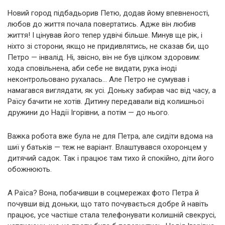
Новий город підбадьорив Петю, додав йому впевненості,
любов до життя почала повертатись. Адже він любив
життя! І цінував його тепер удвічі більше. Минув ще рік, і
ніхто зі сторони, якщо не придивлятись, не сказав би, що
Петро — інвалід. Ні, звісно, він не був цілком здоровим:
хода сповільнена, аби себе не видати, рука іноді
неконтрольовано рухалась… Але Петро не сумував і
намагався виглядати, як усі. Доньку забирав час від часу, а
Раїсу бачити не хотів. Дитину передавали від колишньої
дружини до Надії Ігорівни, а потім — до нього.
Важка робота вже була не для Петра, але сидіти вдома на
шиї у батьків — теж не варіант. Влаштувався охоронцем у
дитячий садок. Так і працює там тихо й спокійно, діти його
обожнюють.
А Раїса? Вона, побачивши в соцмережах фото Петра й
почувши від доньки, що тато почувається добре й навіть
працює, усе частіше стала телефонувати колишній свекрусі,