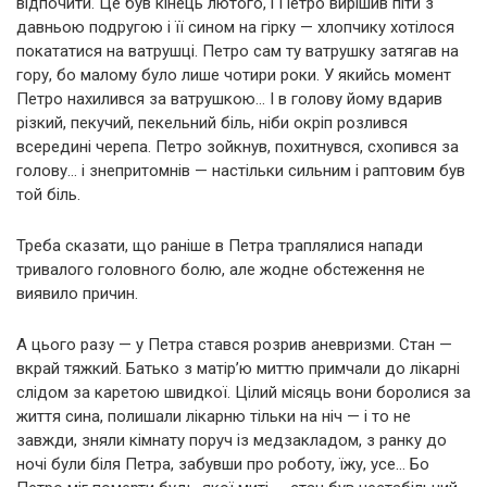
відпочити. Це був кінець лютого, і Петро вирішив піти з
давньою подругою і її сином на гірку — хлопчику хотілося
покататися на ватрушці. Петро сам ту ватрушку затягав на
гору, бо малому було лише чотири роки. У якийсь момент
Петро нахилився за ватрушкою… І в голову йому вдарив
різкий, пекучий, пекельний біль, ніби окріп розлився
всередині черепа. Петро зойкнув, похитнувся, схопився за
голову… і знепритомнів — настільки сильним і раптовим був
той біль.
Треба сказати, що раніше в Петра траплялися напади
тривалого головного болю, але жодне обстеження не
виявило причин.
А цього разу — у Петра стався розрив аневризми. Стан —
вкрай тяжкий. Батько з матір’ю миттю примчали до лікарні
слідом за каретою швидкої. Цілий місяць вони боролися за
життя сина, полишали лікарню тільки на ніч — і то не
завжди, зняли кімнату поруч із медзакладом, з ранку до
ночі були біля Петра, забувши про роботу, їжу, усе… Бо