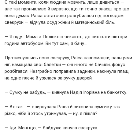
Є такі моменти, коли людина мовчить, лише дивиться —
але так проникливо й виразно, що ти точно знаєш, про що
вона думає. Раїса остаточно розгубилася під поглядом
свекрухи — відчула осуд жінки й материнський біль.
— Я піду… Мама з Полінкою чекають, до них їхати півтори
години автобусом. Ви тут самі, я бачу…
Протиснувшись повз свекруху, Раїса навпомацки, пальцями
ніг, намацала свої балетки — очі нічого не бачили, фокус
розбігався. Незграбно поправила задники, накинула плащ
на одне плече й узялася за ручку дверей.
— Сумку не забудь, — кивнула Надія Ігорівна на банкетку.
— Ах так… — озирнулася Раїса й вихопила сумочку так
різко, ніби її хтось утримував, — ну, я пішла?
— Іди. Мені що, — байдуже кинула свекруха.