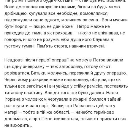
Петро міг померти будь-якої миті — стан був нестабільний.
Вони доставали лікарів питаннями, бігали за будь-якою
дрібницею, купували все необхідне, домовлялися,
підтримували одне одного, молилися за сина… Вони мусили
бути поряд — якщо, не дай Боже… Петро майже не
приходив до тями, а як приходив — нікого не впізнавав, не
говорив, нічого не розумів, ніби душа його блукала в
густому тумані. Пам’ять стерта, навички втрачені.
Невдовзі після першої операції на мозку в Петра виявили
ще одну аневризму — теж загрозливу, готову от-от
розірватися. Батьки, молячись, пережили й другу операцію…
Череп йому розкрили майже наполовину, обіцяли, що як
тільки все загоїться і він увійде у стійку ремісію, поставлять
титанову пластину. Але до того ще було далеко. Надія
Ігорівна з чоловіком чергували в лікарні, боялися зайвий
раз ступити за її поріг. Знали, що Раїса весь цей час у
матері — тобто в тій же області, — начебто терміново
допомагає, а про Петю хвилюється, тільки от приїхати ніяк
не виходить…