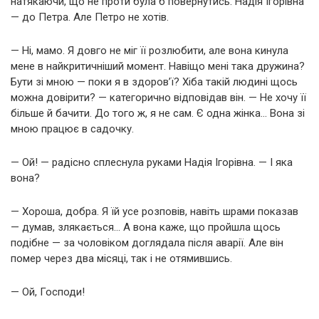
натякаючи, що не проти була б повернутись. Надія Ігорівна
— до Петра. Але Петро не хотів.
— Ні, мамо. Я довго не міг її розлюбити, але вона кинула
мене в найкритичніший момент. Навіщо мені така дружина?
Бути зі мною — поки я в здоров’ї? Хіба такій людині щось
можна довірити? — категорично відповідав він. — Не хочу її
більше й бачити. До того ж, я не сам. Є одна жінка… Вона зі
мною працює в садочку.
— Ой! — радісно сплеснула руками Надія Ігорівна. — І яка
вона?
— Хороша, добра. Я їй усе розповів, навіть шрами показав
— думав, злякається… А вона каже, що пройшла щось
подібне — за чоловіком доглядала після аварії. Але він
помер через два місяці, так і не отямившись.
— Ой, Господи!