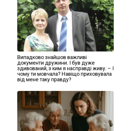
Випадково знайшов важливі
документи дружини. І був дуже
здивований, з ким я насправді живу. – І
чому ти мовчала? Навіщо приховувала
від мене таку правду?