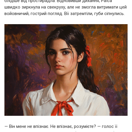
блідіше від простирадла. Відновивши дихання, Раїса
швидко зиркнула на свекруху, але не змогла витримати цей
войовничий, гострий погляд. Вії затремтіли, губи сіпнулись.
— Він мене не впізнає. Не впізнає, розумієте? — голос її