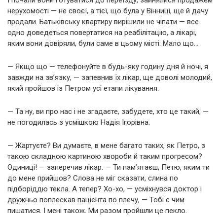
І почали вони готуватися до переїзду, зайнялися продажем
нерухомості — не своєї, а тієї, що була у Вінниці, ще й дачу
продали. Батьківську квартиру вирішили не чіпати — все
одно доведеться повертатися на реабілітацію, а лікарі,
яким вони довіряли, були саме в цьому місті. Мало що…
— Якщо що — телефонуйте в будь-яку годину дня й ночі, я
завжди на зв’язку, — запевнив їх лікар, ще доволі молодий,
який пройшов із Петром усі етапи лікування.
— Та ну, ви про нас і не згадаєте, забудете, хто це такий, —
не погодилась з усмішкою Надія Ігорівна.
— Жартуєте? Ви думаєте, в мене багато таких, як Петро, з
такою складною картиною хвороби й таким прогресом?
Одиниці! — заперечив лікар. — Ти пам’ятаєш, Петю, яким ти
до мене прийшов? Слова не міг сказати, слина по
підборіддю текла. А тепер? Хо-хо, — усміхнувся доктор і
дружньо поплескав пацієнта по плечу, — Тобі є чим
пишатися. І мені також. Ми разом пройшли це пекло.