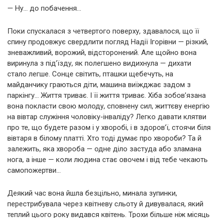
— Ну… до побачення…
Поки спускалася з четвертого поверху, здавалося, що її
спину продовжує свердлити погляд Надії Ігорівни — різкий,
зневажливий, ворожий, відсторонений. Але щойно вона
виринула з під’їзду, як полегшено видихнула — дихати
стало легше. Сонце світить, пташки щебечуть, на
майданчику граються діти, машина виїжджає задом з
паркінгу… Життя триває. І її життя триває. Хіба зобов’язана
вона покласти свою молоду, сповнену сил, життєву енергію
на вівтар служіння чоловіку-інваліду? Легко давати клятви
про те, що будете разом і у хворобі, і в здоров’ї, стоячи біля
вівтаря в білому платті. Хто тоді думає про хвороби? Та й
залежить, яка хвороба — одне діло застуда або зламана
нога, а інше — коли людина стає овочем і від тебе чекають
самопожертви…
Деякий час вона йшла безцільно, минала зупинки,
перестрибувала через квітневу сльоту й дивувалася, який
теплий цього року видався квітень. Трохи більше ніж місяць