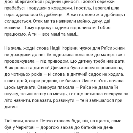
досі зберігаються і родинні цінності, і золоті сережки
прабабусі, і подушки з ковдрами, і постіль, і взагалі ціла
гора, здавалося б, дрібниць… А життя, воно ж з дрібниць і
складається. Отак ми та наживали майно, дачу, дві
машини… Тому щороку і їздимо відпочивати. І обоє
працюємо. А ти — все мамі та мамі…
На жаль, жодні слова Надії Ігорівни, чужої для Раїси жінки,
не доходили до неї. Як відвозила вона все до матері, так і
продовжувала — під приводом, що дитину треба навідати.
А як росла та дитина! Дівчинка була зовсім нерозвинена,
до чотирьох років — ні слова, в дитячий садок не ходила,
інших дітей, окрім родичів, не бачила. Лише в п’ять почала
щось мугикати. Свекруха плакала — Раїса не давала їй
внучку, тільки влітку на місяць, і от що встигала свекруха за
літо навчити, показати, розвинути — те й залишалося при
дитині.
Тієї зими, коли з Петею сталася біда, він, на щастя, саме
був у Чернігові — дорогою заїхав до батьків на день