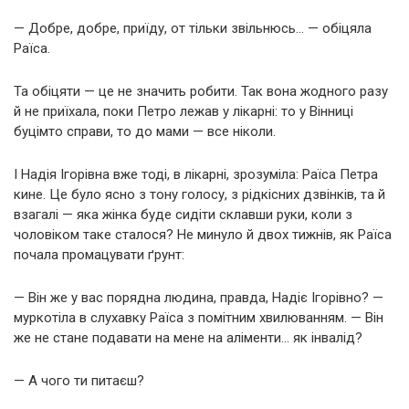
— Добре, добре, приїду, от тільки звільнюсь… — обіцяла
Раїса.
Та обіцяти — це не значить робити. Так вона жодного разу
й не приїхала, поки Петро лежав у лікарні: то у Вінниці
буцімто справи, то до мами — все ніколи.
І Надія Ігорівна вже тоді, в лікарні, зрозуміла: Раїса Петра
кине. Це було ясно з тону голосу, з рідкісних дзвінків, та й
взагалі — яка жінка буде сидіти склавши руки, коли з
чоловіком таке сталося? Не минуло й двох тижнів, як Раїса
почала промацувати ґрунт:
— Він же у вас порядна людина, правда, Надіє Ігорівно? —
муркотіла в слухавку Раїса з помітним хвилюванням. — Він
же не стане подавати на мене на аліменти… як інвалід?
— А чого ти питаєш?