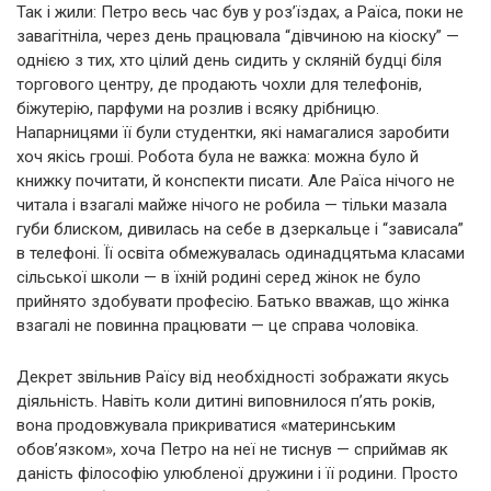
Так і жили: Петро весь час був у роз’їздах, а Раїса, поки не
завагітніла, через день працювала “дівчиною на кіоску” —
однією з тих, хто цілий день сидить у скляній будці біля
торгового центру, де продають чохли для телефонів,
біжутерію, парфуми на розлив і всяку дрібницю.
Напарницями її були студентки, які намагалися заробити
хоч якісь гроші. Робота була не важка: можна було й
книжку почитати, й конспекти писати. Але Раїса нічого не
читала і взагалі майже нічого не робила — тільки мазала
губи блиском, дивилась на себе в дзеркальце і “зависала”
в телефоні. Її освіта обмежувалась одинадцятьма класами
сільської школи — в їхній родині серед жінок не було
прийнято здобувати професію. Батько вважав, що жінка
взагалі не повинна працювати — це справа чоловіка.
Декрет звільнив Раїсу від необхідності зображати якусь
діяльність. Навіть коли дитині виповнилося п’ять років,
вона продовжувала прикриватися «материнським
обов’язком», хоча Петро на неї не тиснув — сприймав як
даність філософію улюбленої дружини і її родини. Просто