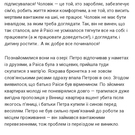
підписувалася! Чоловік — це той, хто заробляє, забезпечує
сім’ю, робить життя жінки комфортним, а не той, хто висить
мертвим вантажем на шиї, не працює. Чоловік не має бути
інвалідом, за яким треба доглядати. Так, він не винен, що
так сталося, але й Раїсі не усміхалося тягнути все на собі: і
працювати (а ж працювати доведеться!), і доглядати, і
дитину ростити… А як добре все починалося!
Познайомилися вони на озері: Петро відпочивав у наметах
із друзями, а Раїса була з місцевих, прийшла туди
скупатися з матір’ю. Яскрава брюнетка з не зовсім
слов’янськими рисами одразу впала Петрові в око. Згодом
виявилося, що батько Раїси був вірменином. По зйомних
квартирах молоді не поневірялися довго — трапилася дуже
вигідна пропозиція у Вінниці: квартира вщент убита після
якогось п’яниці, і батьки Петра купили її синові перед
весіллям. Петро не був сильно прив’язаний до роботи за
місцем проживання — він займався вантажними
перевезеннями, тож проблем із переїздом не виникло.