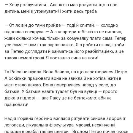
— Хочу розлучитися… Але ж він має розуміти, що в нас
дитина, мені її утримувати! І жити десь треба.
— От як він до тями прийде — тоді й спитай, — холодно
відповіла свекруха. — А з квартири тебе ніхто не виганяє,
живи скільки хочеш, тільки за комуналку плати сама. Тепер
усе сама — нам і так зараз важко. Я з роботи пішла, щоби
за Петею доглядати й займатись його реабілітацією, а це
також немалі гроші. Я поставлю сина на ноги!
Та Раїса не вірила. Вона бачила, на що перетворився Петро.
А оскільки працювати вона не звикла й не хотіла, жити в
місті стало важко. Вона повернулася назад у село, до
батьків. У батьків навіть туалет був на вулиці — просто
дірка в підлозі, — але Раїсу це не бентежило: аби не
працювати!
Надія Ігорівна героїчно взялася рятувати синове здоров’я:
логопеди, лікувальна фізкультура, масажі, нескінченні
поїздки в реабілітаційні центри… Згодом Петро почав якось