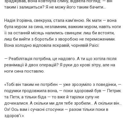
зраджував, вона ковтнула слину, відвела погляд: — він
таким і залишиться? Я не можу його таким бачити…
Надія Ігорівна, свекруха, стала кам’яною. Як мати — вона
була муром за сина, незламним, важким муром, навіть ноги
її за останній місяць налились свинцем: лиш би встояти,
лиш би вийти з боротьби з хворобою не переможеними.
Вона холодно відповіла яскравій, чорнявій Раїсі:
— Реабілітація потрібна, це надовго. А ти що хотіла після
реанімації й двох операцій? Я руки до крові зітру, але на
ноги сина поставлю.
«Тобі він таким не потрібен — уже зрозуміло з поведінки, —
подумки продовжила вона, — поки здоровий був — Петрик
та Петя, а тільки біда — то вже й тарілки супу не
дочекалися. А скільки ми для тебе зробили… А скільки він…
Ох! Ось вам і сучасні стосунки — разом тільки поки в
здоров’ї.»