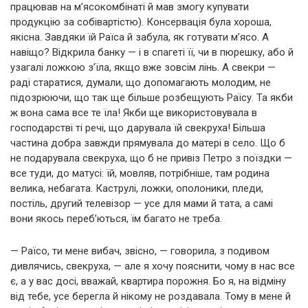
працював на м’ясокомбінаті й мав змогу купувати
продукцію за собівартістю). Консервація була хороша,
якісна. Завдяки їй Раїса й забула, як готувати м’ясо. А
навіщо? Відкрила банку — і в спагеті її, чи в пюрешку, або й
узагалі ложкою з’їла, якщо вже зовсім лінь. А свекри —
раді старатися, думали, що допомагають молодим, не
підозрюючи, що так ще більше розбещують Раїсу. Та якби
ж вона сама все те їла! Якби ще використовувала в
господарстві ті речі, що дарувала їй свекруха! Більша
частина добра завжди прямувала до матері в село. Що б
не подарувала свекруха, що б не привіз Петро з поїздки —
все туди, до матусі: їй, мовляв, потрібніше, там родина
велика, небагата. Каструлі, ложки, ополоники, пледи,
постіль, другий телевізор — усе для мами й тата, а самі
вони якось переб’ються, їм багато не треба.
— Раїсо, ти мене вибач, звісно, — говорила, з подивом
дивлячись, свекруха, — але я хочу пояснити, чому в нас все
є, а у вас досі, вважай, квартира порожня. Бо я, на відміну
від тебе, усе берегла й нікому не роздавала. Тому в мене й