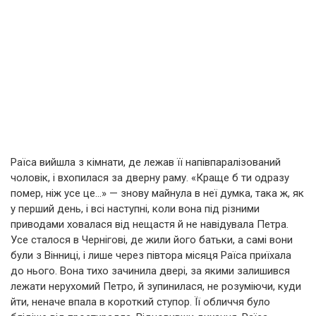
Раїса вийшла з кімнати, де лежав її напівпаралізований
чоловік, і вхопилася за дверну раму. «Краще б ти одразу
помер, ніж усе це…» — знову майнула в неї думка, така ж, як
у перший день, і всі наступні, коли вона під різними
приводами ховалася від нещастя й не навідувала Петра.
Усе сталося в Чернігові, де жили його батьки, а самі вони
були з Вінниці, і лише через півтора місяця Раїса приїхала
до нього. Вона тихо зачинила двері, за якими залишився
лежати нерухомий Петро, й зупинилася, не розуміючи, куди
йти, неначе впала в короткий ступор. Її обличчя було