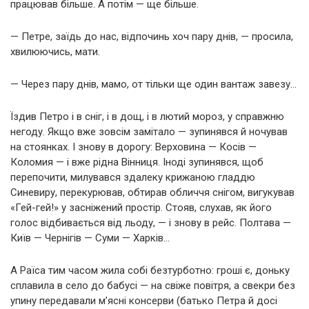
працював більше. А потім — ще більше.
— Петре, заїдь до нас, відпочинь хоч пару днів, — просила,
хвилюючись, мати.
— Через пару днів, мамо, от тільки ще один вантаж завезу…
Їздив Петро і в сніг, і в дощ, і в лютий мороз, у справжню
негоду. Якщо вже зовсім замітало — зупинявся й ночував
на стоянках. І знову в дорогу: Верховина — Косів —
Коломия — і вже рідна Вінниця. Іноді зупинявся, щоб
перепочити, милувався здалеку крижаною гладдю
Синевиру, перекурював, обтирав обличчя снігом, вигукував
«Гей-гей!» у засніжений простір. Стояв, слухав, як його
голос відбивається від льоду, — і знову в рейс. Полтава —
Київ — Чернігів — Суми — Харків…
А Раїса тим часом жила собі безтурботно: гроші є, доньку
сплавила в село до бабусі — на свіже повітря, а свекри без
упину передавали м’ясні консерви (батько Петра й досі