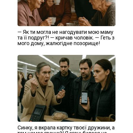
— Як ти могла не нагодувати мою маму
та її подруг?! — кричав чоловік. — Геть з
мого дому, жалюгідне позорище!
Синку, я вкрала картку твоєї дружини, а