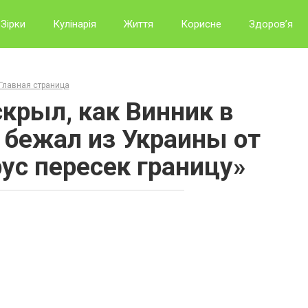
Зірки
Кулінарія
Життя
Корисне
Здоров’я
Главная страница
крыл, как Винник в
 бежал из Украины от
рус пересек границу»