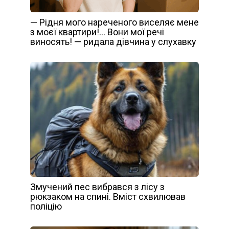
— Рідня мого нареченого виселяє мене
з моєї квартири!… Вони мої речі
виносять! — ридала дівчина у слухавку
Змучений пес вибрався з лісу з
рюкзаком на спині. Вміст схвилював
поліцію