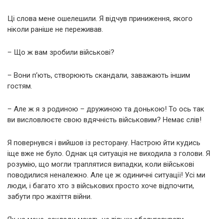
Ці слова мене ошелешили. Я відчув приниження, якого
ніколи раніше не переживав.
– Що ж вам зробили військові?
– Вони п’ють, створюють скандали, заважають іншим
гостям.
– Але ж я з родиною – дружиною та донькою! То ось так
ви висловлюєте свою вдячність військовим? Немає слів!
Я повернувся і вийшов із ресторану. Настрою йти кудись
іще вже не було. Однак ця ситуація не виходила з голови. Я
розумію, що могли траплятися випадки, коли військові
поводилися неналежно. Але це ж одиничні ситуації! Усі ми
люди, і багато хто з військових просто хоче відпочити,
забути про жахіття війни.