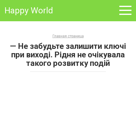
Skip
Happy World
to
content
Главная страница
— Не забудьте залишити ключі
при виході. Рідня не очікувала
такого розвитку подій