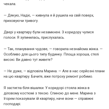
чекала.
— Дякую, Надіє, — кивнула я й рушила на свій поверх,
приховуючи тривогу.
Двері у квартиру були незамкнені. З коридору чулися
голоси. Я зупинилась, прислухалась.
— Так, планування чудове, — говорила незнайома жінка. —
Особливо для цього типу будинку. Площа хороша, стелі
високі. Ви давно тут живете?
— Не дуже, — відповіла Марина. — Але в нас серйозні плани
на цю квартиру. Бачите, вже потроху ремонт робимо.
Я застигла біля вішалки. У коридорі стояла жінка в
діловому костюмі з текою. Спиною до мене. Марина з
Ігорем показували їй квартиру, наче вони — справжні
господарі.