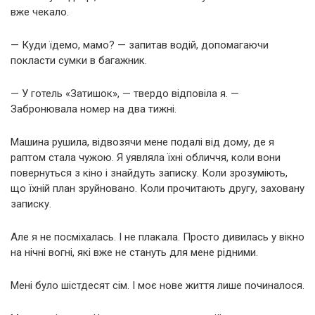
вже чекало.
— Куди їдемо, мамо? — запитав водій, допомагаючи
покласти сумки в багажник.
— У готель «Затишок», — твердо відповіла я. —
Забронювала номер на два тижні.
Машина рушила, відвозячи мене подалі від дому, де я
раптом стала чужою. Я уявляла їхні обличчя, коли вони
повернуться з кіно і знайдуть записку. Коли зрозуміють,
що їхній план зруйновано. Коли прочитають другу, заховану
записку.
Але я не посміхалась. І не плакала. Просто дивилась у вікно
на нічні вогні, які вже не стануть для мене рідними.
Мені було шістдесят сім. І моє нове життя лише починалося.