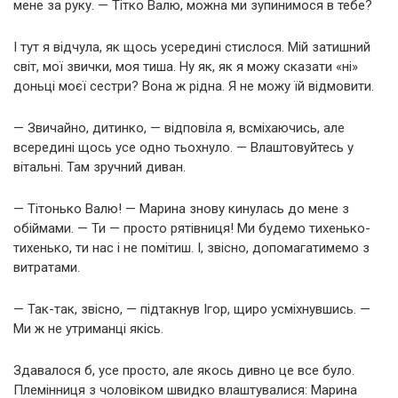
мене за руку. — Тітко Валю, можна ми зупинимося в тебе?
І тут я відчула, як щось усередині стислося. Мій затишний
світ, мої звички, моя тиша. Ну як, як я можу сказати «ні»
доньці моєї сестри? Вона ж рідна. Я не можу їй відмовити.
— Звичайно, дитинко, — відповіла я, всміхаючись, але
всередині щось усе одно тьохнуло. — Влаштовуйтесь у
вітальні. Там зручний диван.
— Тітонько Валю! — Марина знову кинулась до мене з
обіймами. — Ти — просто рятівниця! Ми будемо тихенько-
тихенько, ти нас і не помітиш. І, звісно, допомагатимемо з
витратами.
— Так-так, звісно, — підтакнув Ігор, щиро усміхнувшись. —
Ми ж не утриманці якісь.
Здавалося б, усе просто, але якось дивно це все було.
Племінниця з чоловіком швидко влаштувалися: Марина