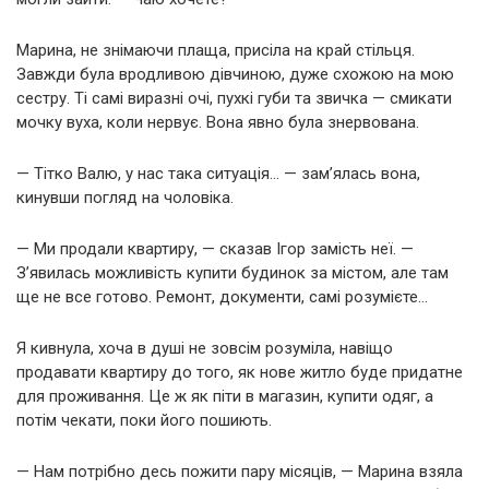
Марина, не знімаючи плаща, присіла на край стільця.
Завжди була вродливою дівчиною, дуже схожою на мою
сестру. Ті самі виразні очі, пухкі губи та звичка — смикати
мочку вуха, коли нервує. Вона явно була знервована.
— Тітко Валю, у нас така ситуація… — зам’ялась вона,
кинувши погляд на чоловіка.
— Ми продали квартиру, — сказав Ігор замість неї. —
З’явилась можливість купити будинок за містом, але там
ще не все готово. Ремонт, документи, самі розумієте…
Я кивнула, хоча в душі не зовсім розуміла, навіщо
продавати квартиру до того, як нове житло буде придатне
для проживання. Це ж як піти в магазин, купити одяг, а
потім чекати, поки його пошиють.
— Нам потрібно десь пожити пару місяців, — Марина взяла