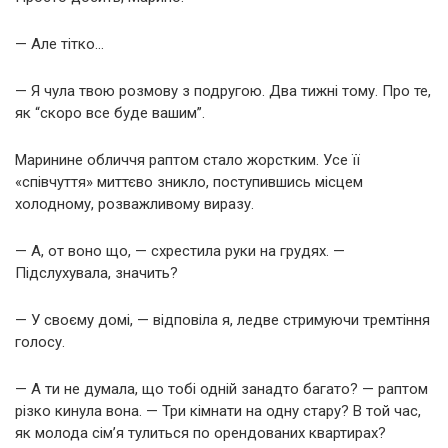
— Але тітко…
— Я чула твою розмову з подругою. Два тижні тому. Про те,
як “скоро все буде вашим”.
Маринине обличчя раптом стало жорстким. Усе її
«співчуття» миттєво зникло, поступившись місцем
холодному, розважливому виразу.
— А, от воно що, — схрестила руки на грудях. —
Підслухувала, значить?
— У своєму домі, — відповіла я, ледве стримуючи тремтіння
голосу.
— А ти не думала, що тобі одній занадто багато? — раптом
різко кинула вона. — Три кімнати на одну стару? В той час,
як молода сім’я тулиться по орендованих квартирах?