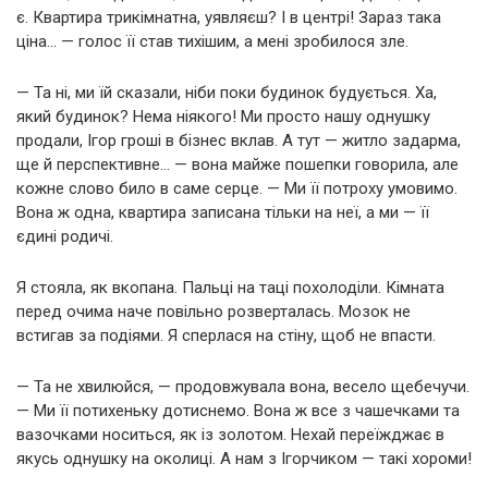
є. Квартира трикімнатна, уявляєш? І в центрі! Зараз така
ціна… — голос її став тихішим, а мені зробилося зле.
— Та ні, ми їй сказали, ніби поки будинок будується. Ха,
який будинок? Нема ніякого! Ми просто нашу однушку
продали, Ігор гроші в бізнес вклав. А тут — житло задарма,
ще й перспективне… — вона майже пошепки говорила, але
кожне слово било в саме серце. — Ми її потроху умовимо.
Вона ж одна, квартира записана тільки на неї, а ми — її
єдині родичі.
Я стояла, як вкопана. Пальці на таці похолоділи. Кімната
перед очима наче повільно розверталась. Мозок не
встигав за подіями. Я сперлася на стіну, щоб не впасти.
— Та не хвилюйся, — продовжувала вона, весело щебечучи.
— Ми її потихеньку дотиснемо. Вона ж все з чашечками та
вазочками носиться, як із золотом. Нехай переїжджає в
якусь однушку на околиці. А нам з Ігорчиком — такі хороми!