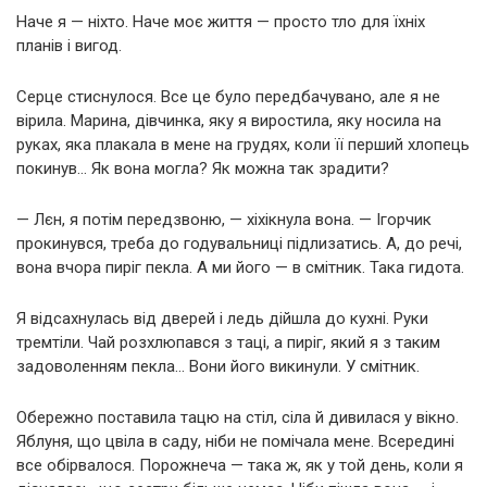
Наче я — ніхто. Наче моє життя — просто тло для їхніх
планів і вигод.
Серце стиснулося. Все це було передбачувано, але я не
вірила. Марина, дівчинка, яку я виростила, яку носила на
руках, яка плакала в мене на грудях, коли її перший хлопець
покинув… Як вона могла? Як можна так зрадити?
— Лєн, я потім передзвоню, — хіхікнула вона. — Ігорчик
прокинувся, треба до годувальниці підлизатись. А, до речі,
вона вчора пиріг пекла. А ми його — в смітник. Така гидота.
Я відсахнулась від дверей і ледь дійшла до кухні. Руки
тремтіли. Чай розхлюпався з таці, а пиріг, який я з таким
задоволенням пекла… Вони його викинули. У смітник.
Обережно поставила тацю на стіл, сіла й дивилася у вікно.
Яблуня, що цвіла в саду, ніби не помічала мене. Всередині
все обірвалося. Порожнеча — така ж, як у той день, коли я