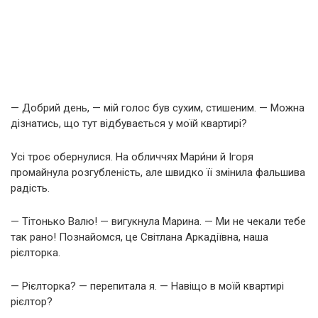
— Добрий день, — мій голос був сухим, стишеним. — Можна
дізнатись, що тут відбувається у моїй квартирі?
Усі троє обернулися. На обличчях Мари́ни й Ігоря
промайнула розгубленість, але швидко її змінила фальшива
радість.
— Тітонько Валю! — вигукнула Марина. — Ми не чекали тебе
так рано! Познайомся, це Світлана Аркадіївна, наша
рієлторка.
— Рієлторка? — перепитала я. — Навіщо в моїй квартирі
рієлтор?