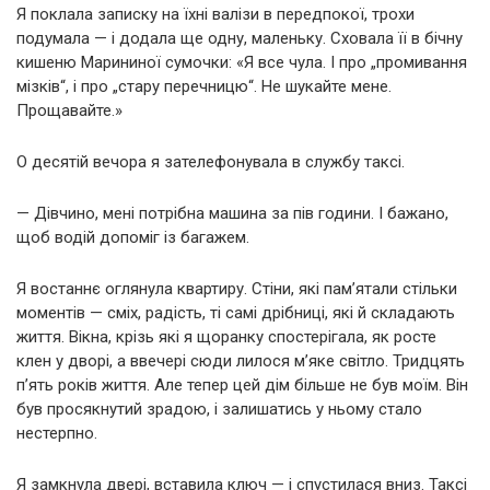
Я поклала записку на їхні валізи в передпокої, трохи
подумала — і додала ще одну, маленьку. Сховала її в бічну
кишеню Марининої сумочки: «Я все чула. І про „промивання
мізків“, і про „стару перечницю“. Не шукайте мене.
Прощавайте.»
О десятій вечора я зателефонувала в службу таксі.
— Дівчино, мені потрібна машина за пів години. І бажано,
щоб водій допоміг із багажем.
Я востаннє оглянула квартиру. Стіни, які пам’ятали стільки
моментів — сміх, радість, ті самі дрібниці, які й складають
життя. Вікна, крізь які я щоранку спостерігала, як росте
клен у дворі, а ввечері сюди лилося м’яке світло. Тридцять
п’ять років життя. Але тепер цей дім більше не був моїм. Він
був просякнутий зрадою, і залишатись у ньому стало
нестерпно.
Я замкнула двері, вставила ключ — і спустилася вниз. Таксі