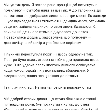
Минув тиждень. Я встала рано-вранці, щоб встигнути в
поліклініку — суглоби нили, та ще і як. А до талончика до
ревматолога я добралася лише через три місяці. Як завжди
— усе відкладається і тягнеться. Відсиділа чергу, отримала
рецепти, зайшла на ринок по свіжі овочі. Здавалося б,
звичайний день, але втома відчувалася до кісток.
Повернулась додому, задоволена, що попереду —
довгоочікуваний вечір з улюбленим серіалом.
Тільки-но переступила поріг — і щось одразу не так.
Повітря було якесь стороннє, ніби в дім проникло щось
чуже. В ніс ударив запах якогось дивного освіжувача —
нудотно-солодкий, як у вокзальних вбиральнях. Я
зморщилася, зняла плащ і пішла до вітальні.
І тут… зупинилася. Не могла повірити власним очам.
Мій добрий старий диван, що стояв біля вікна останні
п’ятнадцять років, був посунутий у куток, до стіни.
Журнальний столик — тепер прямо навпроти, біля іншої