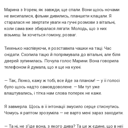
Марина з Ігорем, як завжди, ще спали. Вони щось ночами
не висипалися, фільми дивились, планшети клацали. Я
старалася не звертати уваги на гучні розмови з вітальні,
коли сама вже збиралася лягати. Молодь, що з них
візьмеш. Їм хочеться гомону, розваг.
Тихенько наспівуючи, я розставила чашки на таці. Час
снідати. Схопила тацю й попрямувала до вітальні, але біля
дверей зупинилась. Почула голос Марини. Вона говорила
телефоном й думала, що я ще на кухні.
— Так, Лєнко, кажу ж тобі, все йде за планом! — у її голосі
було щось надто самовдоволене. — Ми тут уже
влаштувались, і тітка нам слова поперек не каже.
Я завмерла. Щось в її інтонації змусило серце стиснутись.
Чомусь я раптом зрозуміла — не варто мені зараз заходити.
— Та ні, не з’їде вона, з якого дива? Та це ж єдине, що в неї