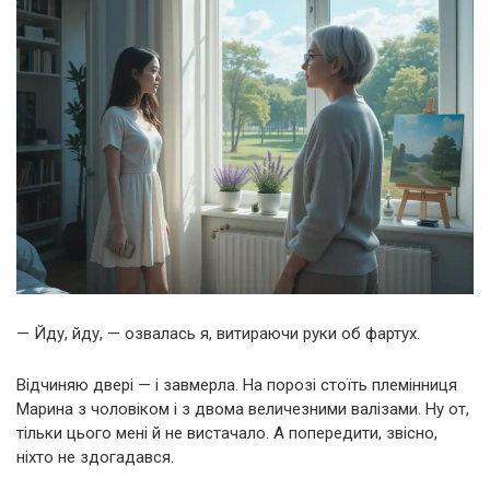
— Йду, йду, — озвалась я, витираючи руки об фартух.
Відчиняю двері — і завмерла. На порозі стоїть племінниця
Марина з чоловіком і з двома величезними валізами. Ну от,
тільки цього мені й не вистачало. А попередити, звісно,
ніхто не здогадався.