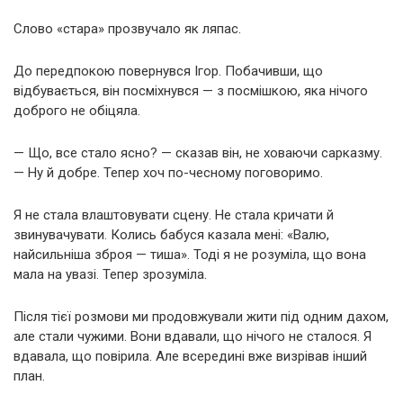
Слово «стара» прозвучало як ляпас.
До передпокою повернувся Ігор. Побачивши, що
відбувається, він посміхнувся — з посмішкою, яка нічого
доброго не обіцяла.
— Що, все стало ясно? — сказав він, не ховаючи сарказму.
— Ну й добре. Тепер хоч по-чесному поговоримо.
Я не стала влаштовувати сцену. Не стала кричати й
звинувачувати. Колись бабуся казала мені: «Валю,
найсильніша зброя — тиша». Тоді я не розуміла, що вона
мала на увазі. Тепер зрозуміла.
Після тієї розмови ми продовжували жити під одним дахом,
але стали чужими. Вони вдавали, що нічого не сталося. Я
вдавала, що повірила. Але всередині вже визрівав інший
план.