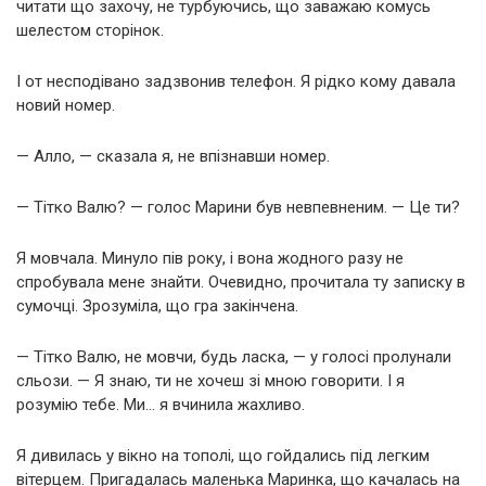
читати що захочу, не турбуючись, що заважаю комусь
шелестом сторінок.
І от несподівано задзвонив телефон. Я рідко кому давала
новий номер.
— Алло, — сказала я, не впізнавши номер.
— Тітко Валю? — голос Марини був невпевненим. — Це ти?
Я мовчала. Минуло пів року, і вона жодного разу не
спробувала мене знайти. Очевидно, прочитала ту записку в
сумочці. Зрозуміла, що гра закінчена.
— Тітко Валю, не мовчи, будь ласка, — у голосі пролунали
сльози. — Я знаю, ти не хочеш зі мною говорити. І я
розумію тебе. Ми… я вчинила жахливо.
Я дивилась у вікно на тополі, що гойдались під легким
вітерцем. Пригадалась маленька Маринка, що качалась на