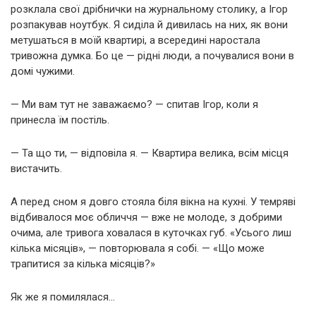
розклала свої дрібнички на журнальному столику, а Ігор
розпакував ноутбук. Я сиділа й дивилась на них, як вони
метушаться в моїй квартирі, а всередині наростала
тривожна думка. Бо це — рідні люди, а почувалися вони в
домі чужими.
— Ми вам тут не заважаємо? — спитав Ігор, коли я
принесла їм постіль.
— Та що ти, — відповіла я. — Квартира велика, всім місця
вистачить.
А перед сном я довго стояла біля вікна на кухні. У темряві
відбивалося моє обличчя — вже не молоде, з добрими
очима, але тривога ховалася в куточках губ. «Усього лиш
кілька місяців», — повторювала я собі. — «Що може
трапитися за кілька місяців?»
Як же я помилялася…