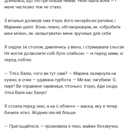
дізналась, що сестри більше немає. Ніби пішла вона — і
мене частково теж не стало.
З вітальні долинув сміх Ігоря, його несерйозні репліки, і
Маринин шепіт. Вони, певно, обговорювали, як «обробити
мені мізки», як «влаштувати» мене зручніше для себе.
Я сиділа за столом, дивлячись у вікно, і стримувала сльози.
Не могла дозволити собі бути слабкою — ні перед ними, ні
перед собою.
— Тітко Валю, чого ви тут самі? — Марина зазирнула на
кухню, в очах — удавана турбота. — Ми вас загубили. О,
пиріг! Ви справжня чарівниця, тітонько. Ігорю, йди сюди,
тітка Валя нас балує!
Я стояла перед нею, а на її обличчі — маска, яку я тепер
бачила чітко. Жодних ілюзій більше.
— Пригощайтеся, — промовила я тихо, майже беззвучно.