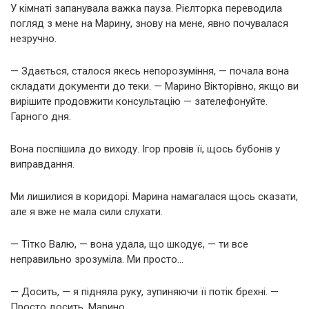
У кімнаті запанувала важка пауза. Рієлторка переводила
погляд з мене на Марину, знову на мене, явно почувалася
незручно.
— Здається, сталося якесь непорозуміння, — почала вона
складати документи до теки. — Марино Вікторівно, якщо ви
вирішите продовжити консультацію — зателефонуйте.
Гарного дня.
Вона поспішила до виходу. Ігор провів її, щось бубонів у
виправдання.
Ми лишилися в коридорі. Марина намагалася щось сказати,
але я вже не мала сили слухати.
— Тітко Валю, — вона удала, що шкодує, — ти все
неправильно зрозуміла. Ми просто…
— Досить, — я підняла руку, зупиняючи її потік брехні. —
Просто досить, Марино.