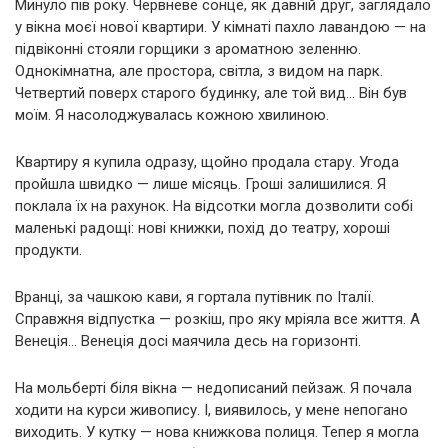
Минуло пів року. Червневе сонце, як давній друг, заглядало
у вікна моєї нової квартири. У кімнаті пахло лавандою — на
підвіконні стояли горщики з ароматною зеленню.
Однокімнатна, але простора, світла, з видом на парк.
Четвертий поверх старого будинку, але той вид… Він був
моїм. Я насолоджувалась кожною хвилиною.
Квартиру я купила одразу, щойно продала стару. Угода
пройшла швидко — лише місяць. Гроші залишилися. Я
поклала їх на рахунок. На відсотки могла дозволити собі
маленькі радощі: нові книжки, похід до театру, хороші
продукти.
Вранці, за чашкою кави, я гортала путівник по Італії.
Справжня відпустка — розкіш, про яку мріяла все життя. А
Венеція… Венеція досі маячила десь на горизонті.
На мольберті біля вікна — недописаний пейзаж. Я почала
ходити на курси живопису. І, виявилось, у мене непогано
виходить. У кутку — нова книжкова полиця. Тепер я могла