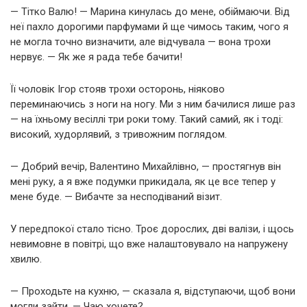
— Тітко Валю! — Марина кинулась до мене, обіймаючи. Від
неї пахло дорогими парфумами й ще чимось таким, чого я
не могла точно визначити, але відчувала — вона трохи
нервує. — Як же я рада тебе бачити!
Її чоловік Ігор стояв трохи осторонь, ніяково
переминаючись з ноги на ногу. Ми з ним бачилися лише раз
— на їхньому весіллі три роки тому. Такий самий, як і тоді:
високий, худорлявий, з тривожним поглядом.
— Добрий вечір, Валентино Михайлівно, — простягнув він
мені руку, а я вже подумки прикидала, як це все тепер у
мене буде. — Вибачте за несподіваний візит.
У передпокої стало тісно. Троє дорослих, дві валізи, і щось
невимовне в повітрі, що вже налаштовувало на напружену
хвилю.
— Проходьте на кухню, — сказала я, відступаючи, щоб вони
могли зайти. — Чаю хочете?