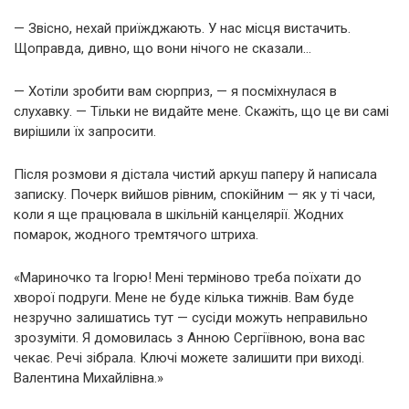
— Звісно, нехай приїжджають. У нас місця вистачить.
Щоправда, дивно, що вони нічого не сказали…
— Хотіли зробити вам сюрприз, — я посміхнулася в
слухавку. — Тільки не видайте мене. Скажіть, що це ви самі
вирішили їх запросити.
Після розмови я дістала чистий аркуш паперу й написала
записку. Почерк вийшов рівним, спокійним — як у ті часи,
коли я ще працювала в шкільній канцелярії. Жодних
помарок, жодного тремтячого штриха.
«Мариночко та Ігорю! Мені терміново треба поїхати до
хворої подруги. Мене не буде кілька тижнів. Вам буде
незручно залишатись тут — сусіди можуть неправильно
зрозуміти. Я домовилась з Анною Сергіївною, вона вас
чекає. Речі зібрала. Ключі можете залишити при виході.
Валентина Михайлівна.»