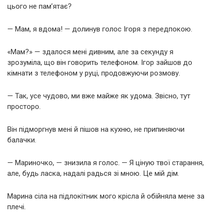
цього не пам’ятає?
— Мам, я вдома! — долинув голос Ігоря з передпокою.
«Мам?» — здалося мені дивним, але за секунду я
зрозуміла, що він говорить телефоном. Ігор зайшов до
кімнати з телефоном у руці, продовжуючи розмову.
— Так, усе чудово, ми вже майже як удома. Звісно, тут
просторо.
Він підморгнув мені й пішов на кухню, не припиняючи
балачки.
— Мариночко, — знизила я голос. — Я ціную твої старання,
але, будь ласка, надалі радься зі мною. Це мій дім.
Марина сіла на підлокітник мого крісла й обійняла мене за
плечі.