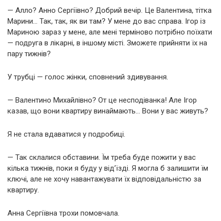
— Алло? Анно Сергіївно? Добрий вечір. Це Валентина, тітка
Марини… Так, так, як ви там? У мене до вас справа. Ігор із
Мариною зараз у мене, але мені терміново потрібно поїхати
— подруга в лікарні, в іншому місті. Зможете прийняти їх на
пару тижнів?
У трубці — голос жінки, сповнений здивування.
— Валентино Михайлівно? От це несподіванка! Але Ігор
казав, що вони квартиру винаймають… Вони у вас живуть?
Я не стала вдаватися у подробиці.
— Так склалися обставини. Їм треба буде пожити у вас
кілька тижнів, поки я буду у від’їзді. Я могла б залишити їм
ключі, але не хочу навантажувати їх відповідальністю за
квартиру.
Анна Сергіївна трохи помовчала.