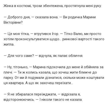
Жінка в костюмі, трохи збентежена, простягнула мені руку.
— Доброго дня, — сказала вона. — Ви родичка Марини
Вікторівни?
— Це моя тітка, — втрутився Ігор. — Тітко Валю, ми просто
хотіли проконсультуватися щодо… ринкової вартості такого
житла.
— Для чого саме? — відчула, як палає обличчя.
— Ну, тітонько, — Марина підскочила до мене й обійняла за
плечі. — Ти ж колись казала, що хочеш жити ближче до
парку. От ми й подумали дізнатися, скільки може коштувати
ця квартира. А що як захочеш переїхати…
— Я не збиралася переїжджати, — відрізала я,
відсторонюючись. — І ніколи такого не казала.