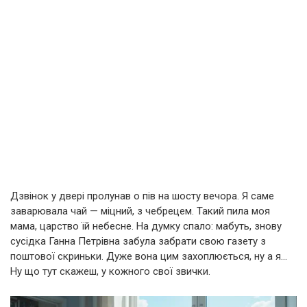
Дзвінок у двері пролунав о пів на шосту вечора. Я саме
заварювала чай — міцний, з чебрецем. Такий пила моя
мама, царство їй небесне. На думку спало: мабуть, знову
сусідка Ганна Петрівна забула забрати свою газету з
поштової скриньки. Дуже вона цим захоплюється, ну а я…
Ну що тут скажеш, у кожного свої звички.