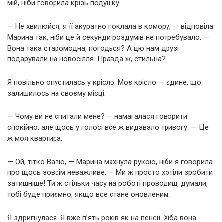
мій, ніби говорила крізь подушку.
— Не хвилюйся, я її акуратно поклала в комору, — відповіла
Марина так, ніби це й секунди роздумів не потребувало. —
Вона така старомодна, погодься? А цю нам друзі
подарували на новосілля. Правда ж, стильна?
Я повільно опустилась у крісло. Моє крісло — єдине, що
залишилось на своєму місці.
— Чому ви не спитали мене? — намагалася говорити
спокійно, але щось у голосі все ж видавало тривогу. — Це
ж моя квартира.
— Ой, тітко Валю, — Марина махнула рукою, ніби я говорила
про щось зовсім неважливе. — Ми ж просто хотіли зробити
затишніше! Ти ж стільки часу на роботі проводиш, думали,
тобі буде приємно, якщо все стане оновленим.
Я здригнулася. Я вже п’ять років як на пенсії. Хіба вона