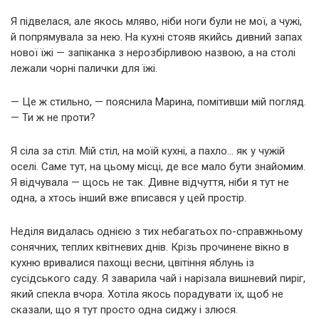
Я підвелася, але якось мляво, ніби ноги були не мої, а чужі,
й попрямувала за нею. На кухні стояв якийсь дивний запах
нової їжі — запіканка з нерозбірливою назвою, а на столі
лежали чорні палички для їжі.
— Це ж стильно, — пояснила Марина, помітивши мій погляд.
— Ти ж не проти?
Я сіла за стіл. Мій стіл, на моїй кухні, а пахло… як у чужій
оселі. Саме тут, на цьому місці, де все мало бути знайомим.
Я відчувала — щось не так. Дивне відчуття, ніби я тут не
одна, а хтось інший вже вписався у цей простір.
Неділя видалась однією з тих небагатьох по-справжньому
сонячних, теплих квітневих днів. Крізь прочинене вікно в
кухню вривалися пахощі весни, цвітіння яблунь із
сусідського саду. Я заварила чай і нарізала вишневий пиріг,
який спекла вчора. Хотіла якось порадувати їх, щоб не
сказали, що я тут просто одна сиджу і злюся.