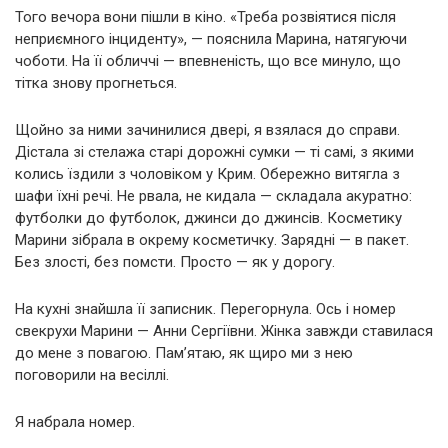
Того вечора вони пішли в кіно. «Треба розвіятися після
неприємного інциденту», — пояснила Марина, натягуючи
чоботи. На її обличчі — впевненість, що все минуло, що
тітка знову прогнеться.
Щойно за ними зачинилися двері, я взялася до справи.
Дістала зі стелажа старі дорожні сумки — ті самі, з якими
колись їздили з чоловіком у Крим. Обережно витягла з
шафи їхні речі. Не рвала, не кидала — складала акуратно:
футболки до футболок, джинси до джинсів. Косметику
Марини зібрала в окрему косметичку. Зарядні — в пакет.
Без злості, без помсти. Просто — як у дорогу.
На кухні знайшла її записник. Перегорнула. Ось і номер
свекрухи Марини — Анни Сергіївни. Жінка завжди ставилася
до мене з повагою. Пам’ятаю, як щиро ми з нею
поговорили на весіллі.
Я набрала номер.