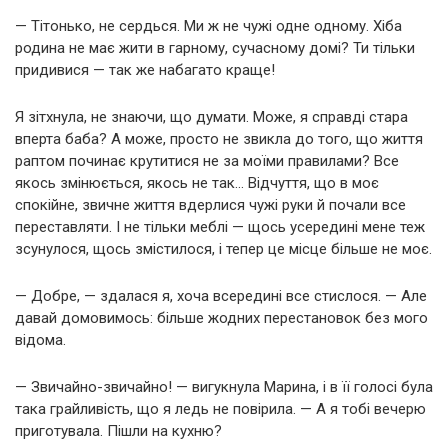
— Тітонько, не сердься. Ми ж не чужі одне одному. Хіба
родина не має жити в гарному, сучасному домі? Ти тільки
придивися — так же набагато краще!
Я зітхнула, не знаючи, що думати. Може, я справді стара
вперта баба? А може, просто не звикла до того, що життя
раптом починає крутитися не за моїми правилами? Все
якось змінюється, якось не так… Відчуття, що в моє
спокійне, звичне життя вдерлися чужі руки й почали все
переставляти. І не тільки меблі — щось усередині мене теж
зсунулося, щось змістилося, і тепер це місце більше не моє.
— Добре, — здалася я, хоча всередині все стислося. — Але
давай домовимось: більше жодних перестановок без мого
відома.
— Звичайно-звичайно! — вигукнула Марина, і в її голосі була
така грайливість, що я ледь не повірила. — А я тобі вечерю
приготувала. Пішли на кухню?