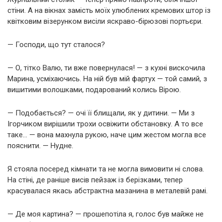
стіни. А на вікнах замість моїх улюблених кремових штор із
квітковим візерунком висіли яскраво-бірюзові портьєри.
— Господи, що тут сталося?
— О, тітко Валю, ти вже повернулася! — з кухні вискочила
Марина, усміхаючись. На ній був мій фартух — той самий, з
вишитими волошками, подарований колись Вірою.
— Подобається? — очі її блищали, як у дитини. — Ми з
Ігорчиком вирішили трохи освіжити обстановку. А то все
таке… — вона махнула рукою, наче цим жестом могла все
пояснити. — Нудне.
Я стояла посеред кімнати та не могла вимовити ні слова.
На стіні, де раніше висів пейзаж із берізками, тепер
красувалася якась абстрактна мазанина в металевій рамі.
— Де моя картина? — прошепотіла я, голос був майже не