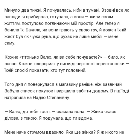
Минуло два тижні. Я почувалась, ніби в тумані. Ззовні все як
завжди: я прибирала, готувала, а вони — жили своїм
життям, поступово поглинаючи мій простір. Але тепер я
бачила їх. Бачила, як вони грають у свою гру, й кожен їхній
жест був як чужа рука, що рухає не лише меблі — мене
саму.
Кожне «тітонько Валю, як ви себе почуваєте?» — било, як
ляпас. Кожне «сюрприз» у вигляді чергової перестановки —
їхній спосіб показати, хто тут головний.
Того дня я повернулася з магазину раніше, ніж зазвичай.
Забула список покупок і вирішила забігти додому. В під’їзді
натрапила на Надію Степанівну.
— Валю, до тебе гості, — сказала вона. — Жінка якась
ділова, з текою. Я подумала, що ти вдома.
Мене наче струмом вдарило. Яка ще жінка? Я ж нікого не