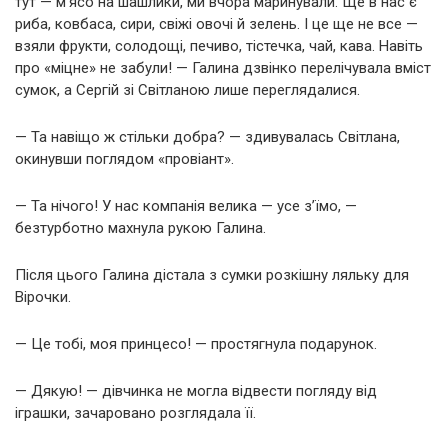
тут — м’ясо на шашлики, ми вчора маринували. Ще в нас є
риба, ковбаса, сири, свіжі овочі й зелень. І це ще не все —
взяли фрукти, солодощі, печиво, тістечка, чай, кава. Навіть
про «міцне» не забули! — Галина дзвінко перелічувала вміст
сумок, а Сергій зі Світланою лише переглядалися.
— Та навіщо ж стільки добра? — здивувалась Світлана,
окинувши поглядом «провіант».
— Та нічого! У нас компанія велика — усе з’їмо, —
безтурботно махнула рукою Галина.
Після цього Галина дістала з сумки розкішну ляльку для
Вірочки.
— Це тобі, моя принцесо! — простягнула подарунок.
— Дякую! — дівчинка не могла відвести погляду від
іграшки, зачаровано розглядала її.