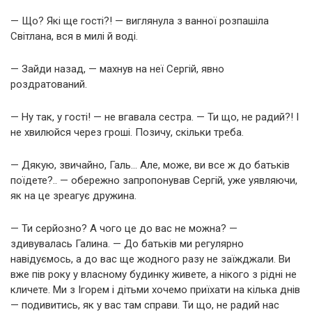
— Що? Які ще гості?! — виглянула з ванної розпашіла
Світлана, вся в милі й воді.
— Зайди назад, — махнув на неї Сергій, явно
роздратований.
— Ну так, у гості! — не вгавала сестра. — Ти що, не радий?! І
не хвилюйся через гроші. Позичу, скільки треба.
— Дякую, звичайно, Галь… Але, може, ви все ж до батьків
поїдете?.. — обережно запропонував Сергій, уже уявляючи,
як на це зреагує дружина.
— Ти серйозно? А чого це до вас не можна? —
здивувалась Галина. — До батьків ми регулярно
навідуємось, а до вас ще жодного разу не заїжджали. Ви
вже пів року у власному будинку живете, а нікого з рідні не
кличете. Ми з Ігорем і дітьми хочемо приїхати на кілька днів
— подивитись, як у вас там справи. Ти що, не радий нас