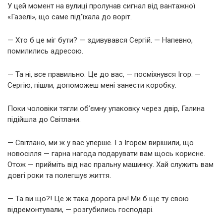
У цей момент на вулиці пролунав сигнал від вантажної
«Газелі», що саме під’їхала до воріт.
— Хто б це міг бути? — здивувався Сергій. — Напевно,
помилились адресою.
— Та ні, все правильно. Це до вас, — посміхнувся Ігор. —
Сергію, пішли, допоможеш мені занести коробку.
Поки чоловіки тягли об’ємну упаковку через двір, Галина
підійшла до Світлани.
— Світлано, ми ж у вас уперше. І з Ігорем вирішили, що
новосілля — гарна нагода подарувати вам щось корисне.
Отож — прийміть від нас пральну машинку. Хай служить вам
довгі роки та полегшує життя.
— Та ви що?! Це ж така дорога річ! Ми б ще ту свою
відремонтували, — розгубились господарі.