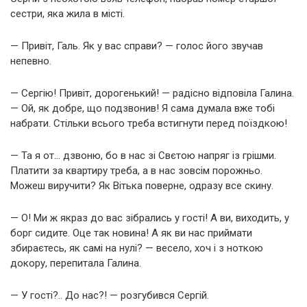
сестри, яка жила в місті.
— Привіт, Галь. Як у вас справи? — голос його звучав
непевно.
— Сергію! Привіт, дорогенький! — радісно відповіла Галина.
— Ой, як добре, що подзвонив! Я сама думала вже тобі
набрати. Стільки всього треба встигнути перед поїздкою!
— Та я от… дзвоню, бо в нас зі Свєтою напряг із грішми.
Платити за квартиру треба, а в нас зовсім порожньо.
Можеш виручити? Як Вітька поверне, одразу все скину.
— О! Ми ж якраз до вас зібрались у гості! А ви, виходить, у
борг сидите. Оце так новина! А як ви нас приймати
збираєтесь, як самі на нулі? — весело, хоч і з ноткою
докору, перепитала Галина.
— У гості?.. До нас?! — розгубився Сергій.