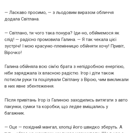
— Ласкаво просимо, — з льодовим виразом обличчя
додала Світлана.
— Світлано, ти чого така понура? Іди-но, обіймемося як
слід! — радісно промовила Галина. — Я так чекала цієї
зустрічі! І мою красуню-племінницю обійняти хочу! Привіт,
Вірочко!
Галина обійняла всю сім’ю брата з непідробною енергією,
ніби заряджала їх власною радістю. Ігор і діти також
потисли руки та поцілували Світлану з Вірою, чим викликали
в них явне збентеження.
Після привітань Ігор із Галиною заходились витягати з авто
пакунки, сумки та коробки, що ледве вміщались у
багажник.
— Оце — похідний мангал, хлопці його швидко зберуть. А