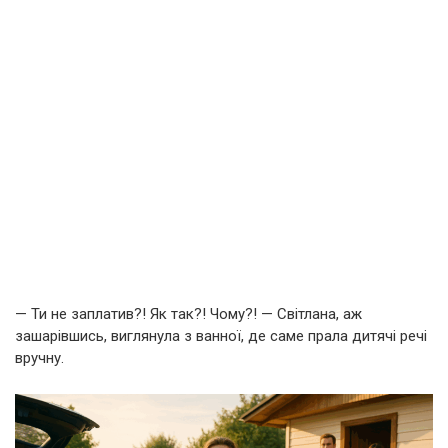
— Ти не заплатив?! Як так?! Чому?! — Світлана, аж
зашарівшись, виглянула з ванної, де саме прала дитячі речі
вручну.