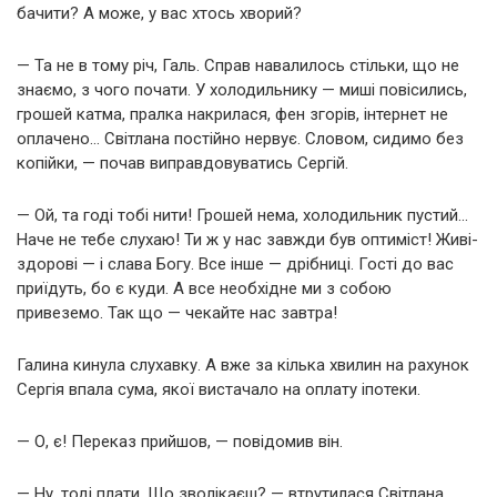
бачити? А може, у вас хтось хворий?
— Та не в тому річ, Галь. Справ навалилось стільки, що не
знаємо, з чого почати. У холодильнику — миші повісились,
грошей катма, пралка накрилася, фен згорів, інтернет не
оплачено… Світлана постійно нервує. Словом, сидимо без
копійки, — почав виправдовуватись Сергій.
— Ой, та годі тобі нити! Грошей нема, холодильник пустий…
Наче не тебе слухаю! Ти ж у нас завжди був оптиміст! Живі-
здорові — і слава Богу. Все інше — дрібниці. Гості до вас
приїдуть, бо є куди. А все необхідне ми з собою
привеземо. Так що — чекайте нас завтра!
Галина кинула слухавку. А вже за кілька хвилин на рахунок
Сергія впала сума, якої вистачало на оплату іпотеки.
— О, є! Переказ прийшов, — повідомив він.
— Ну, тоді плати. Що зволікаєш? — втрутилася Світлана.