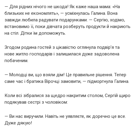
— Для рідних нічого не шкода! Як каже наша мама: «На
близьких не економлять», — усміхнулась Галина. Вона
завжди любила радувати подарунками. — Сергію, ходімо,
встановимо її, поки дівчата розберуть продукти й накриють
на стіл. Дітки їм допоможуть.
Згодом родина гостей з цікавістю оглянула подвір’я та
нове житло господарів і залишилася дуже задоволена
побаченим.
— Молодці ви, що взяли дім! Це правильне рішення. Тепер
саме час і братика Вірочці замовити, — підморгнула Галина.
Коли всі зібралися за щедро накритим столом, Сергій щиро
подякував сестрі з чоловіком:
— Ви нас виручили. Навіть не уявляєте, як доречно це все.
Дуже дякую!