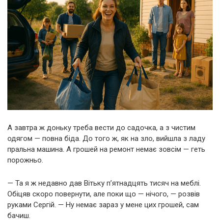
А завтра ж доньку треба вести до садочка, а з чистим
одягом — повна біда. До того ж, як на зло, вийшла з ладу
пральна машина. А грошей на ремонт немає зовсім — геть
порожньо.
— Та я ж недавно дав Вітьку п’ятнадцять тисяч на меблі.
Обіцяв скоро повернути, але поки що — нічого, — розвів
руками Сергій. — Ну немає зараз у мене цих грошей, сам
бачиш.