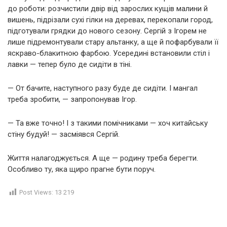
до роботи: розчистили двір від зарослих кущів малини й
вишень, підрізали сухі гілки на деревах, перекопали город,
підготували грядки до нового сезону. Сергій з Ігорем не
лише підремонтували стару альтанку, а ще й пофарбували її
яскраво-блакитною фарбою. Усередині встановили стіл і
лавки — тепер було де сидіти в тіні.
— От бачите, наступного разу буде де сидіти. І мангал
треба зробити, — запропонував Ігор.
— Та вже точно! І з такими помічниками — хоч китайську
стіну будуй! — засміявся Сергій.
Життя налагоджується. А ще — родину треба берегти.
Особливо ту, яка щиро прагне бути поруч.
Post Views:
13 219