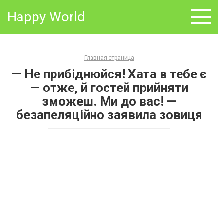
Skip
Happy World
to
content
Главная страница
— Не прибіднюйся! Хата в тебе є
— отже, й гостей прийняти
зможеш. Ми до вас! —
безапеляційно заявила зовиця