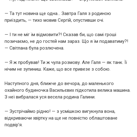
— Та тут новина ще одна… Завтра Галя з родиною
приїздить, — тихо мовив Сергій, опустивши очі.
— І ти не міг їм відмовити?! Сказав би, що самі гроші
позичаємо, не до гостей нам зараз. Що я їм подаватиму?!
— Світлана була розлючена.
— Я ж пробував! Ти ж чула розмову. Але Галя — як танк. Її
нічим не зупиниш. Каже, що все привезе з собою.
Наступного дня, ближче до вечора, до маленького
охайного будиночка Васильєвих підкотила велика машина.
З неї вибралася уся весела родина Галини.
— Зустрічаймо рідню! — з усмішкою вигукнула вона,
відкриваючи хвіртку на ще не повністю облаштоване
подвір’я.