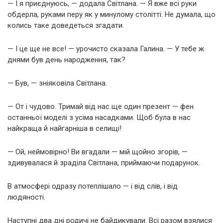
— І я приєднуюсь, — додала Світлана. — Я вже всі руки
обдерла, руками перу як у минулому столітті. Не думала, що
колись таке доведеться згадати.
— І це ще не все! — урочисто сказала Галина. — У тебе ж
днями був день народження, так?
— Був, — зніяковіла Світлана.
— От і чудово. Тримай від нас ще один презент — фен
останньої моделі з усіма насадками. Щоб була в нас
найкраща й найгарніша в селищі!
— Ой, неймовірно! Ви вгадали — мій щойно згорів, —
здивувалася й зраділа Світлана, приймаючи подарунок.
В атмосфері одразу потеплішало — і від слів, і від
людяності.
Наступні два дні родичі не байдикували. Всі разом взялися