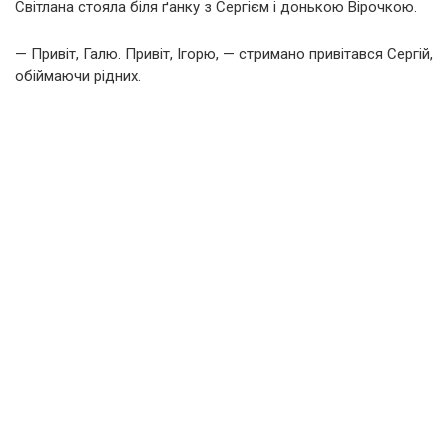
Світлана стояла біля ґанку з Сергієм і донькою Вірочкою.
— Привіт, Галю. Привіт, Ігорю, — стримано привітався Сергій,
обіймаючи рідних.