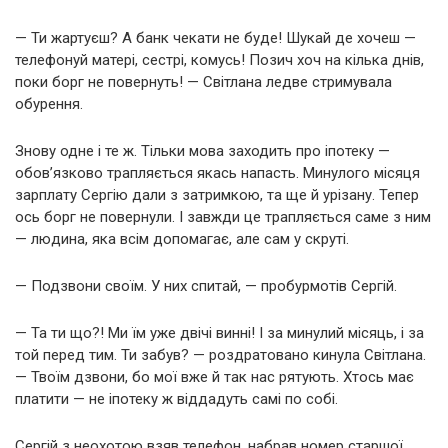
— Ти жартуєш? А банк чекати не буде! Шукай де хочеш —
телефонуй матері, сестрі, комусь! Позич хоч на кілька днів,
поки борг не повернуть! — Світлана ледве стримувала
обурення.
Знову одне і те ж. Тільки мова заходить про іпотеку —
обов’язково трапляється якась напасть. Минулого місяця
зарплату Сергію дали з затримкою, та ще й урізану. Тепер
ось борг не повернули. І завжди це трапляється саме з ним
— людина, яка всім допомагає, але сам у скруті.
— Подзвони своїм. У них спитай, — пробурмотів Сергій.
— Та ти що?! Ми їм уже двічі винні! І за минулий місяць, і за
той перед тим. Ти забув? — роздратовано кинула Світлана.
— Твоїм дзвони, бо мої вже й так нас рятують. Хтось має
платити — не іпотеку ж віддадуть самі по собі.
Сергій з неохотою взяв телефон, набрав номер старшої