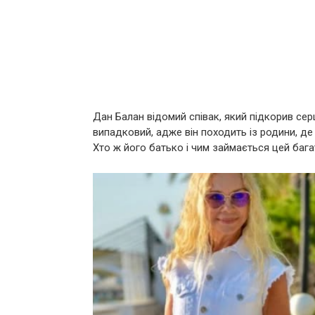
Дан Балан відомий співак, який підкорив серця
випадковий, адже він походить із родини, де
Хто ж його батько і чим займається цей баг