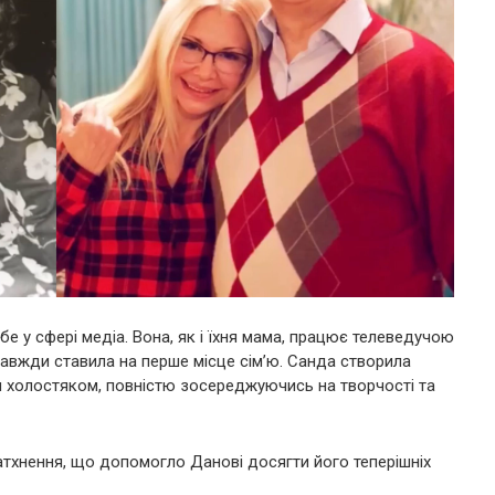
е у сфері медіа. Вона, як і їхня мама, працює телеведучою
 завжди ставила на перше місце сім’ю. Санда створила
я холостяком, повністю зосереджуючись на творчості та
атхнення, що допомогло Данові досягти його теперішніх