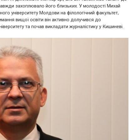
о завжди захоплювало його близьких. У молодості Михай
вного університету Молдови на філологічний факультет,
имання вищої освіти він активно долучився до
ніверситету та почав викладати журналістику у Кишиневі.