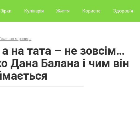
Зірки
Кулінарія
Життя
Корисне
Здоров’я
Главная страница
а на тата – не зовсім…
о Дана Балана і чим він
ймається