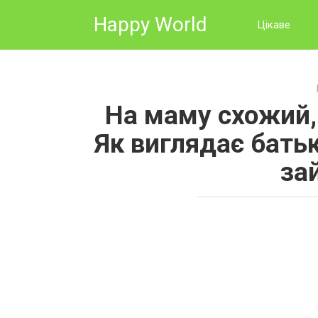
Skip
Happy World
to
Цікаве
content
На маму схожий, 
Як виглядає батьк
за