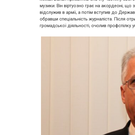
музики. Він віртуозно грає на акордеоні, щ
відслужив в армії, а потім вступив до Держа
обравши спеціальність журналіста. Після отр
громадської діяльності, очолив профспілку у