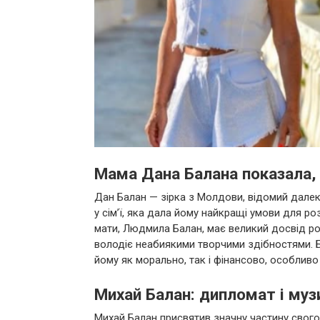
Мама Дана Балана показала, 
Дан Балан — зірка з Молдови, відомий далеко
у сім’ї, яка дала йому найкращі умови для р
мати, Людмила Балан, має великий досвід ро
володіє неабиякими творчими здібностями. 
йому як морально, так і фінансово, особливо 
Михай Балан: дипломат і муз
Михай Балан присвятив значну частину свого 