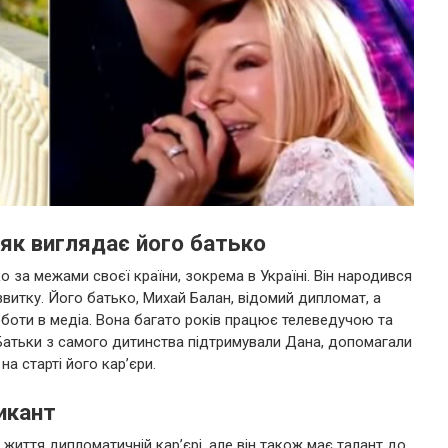
як виглядає його батько
 за межами своєї країни, зокрема в Україні. Він народився
озвитку. Його батько, Михай Балан, відомий дипломат, а
боти в медіа. Вона багато років працює телеведучою та
Батьки з самого дитинства підтримували Дана, допомагали
на старті його кар’єри.
икант
життя дипломатичній кар’єрі, але він також має талант до