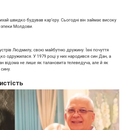
ихай швидко будував кар’єру. Сьогодні він займає високу
езпеки Молдови.
зустрів Людмилу, свою майбутню дружину. Їхні почуття
ко одружилася. У 1979 році у них народився син Дан, а
н відома не лише як талановита телеведуча, але й як
 сину.
истість