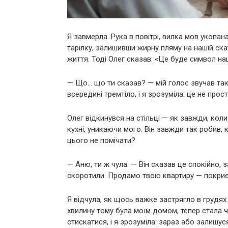
Я завмерла. Рука в повітрі, вилка мов укопана
тарілку, залишивши жирну пляму на нашій скат
життя. Тоді Олег сказав: «Це буде символ на
— Що… що ти сказав? — мій голос звучав так, 
всередині тремтіло, і я зрозуміла: це не про
Олег відкинувся на стільці — як завжди, ко
кухні, уникаючи мого. Він завжди так робив, 
цього не помічати?
— Аню, ти ж чула. — Він сказав це спокійно,
скоротили. Продамо твою квартиру — покриєм
Я відчула, як щось важке застрягло в грудях
хвилину тому була моїм домом, тепер стала ч
стискатися, і я зрозуміла: зараз або залишус