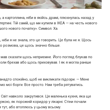
, а картоплина, ніби в якійсь драмі, плюхнулась назад у
ертині. Тій самій, що ми купили в ІКЕА — на честь нового
шого нового початку». Символ. Ха.
ніби я не знала, хто це говорить. Це була не я. Щось
сто розмова, це щось значно більше.
ли мав сказати щось неприємне. Його погляд блукав по
коли брехав або щось приховував. І як я могла раніше
 занадто спокійно, щоб не викликати підозри. — Мене
о мої борги. Все просто. Нам треба рятуватись.
. Світ навколо закрутився. Ця маленька кухня, яка ще
ужою, як порожній коридор у лікарні. Стіни почали
я тут, або втоплюсь у цьому всьому.