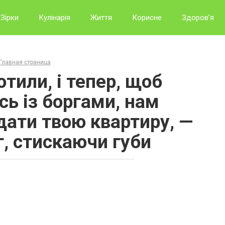
Зірки
Кулінарія
Життя
Корисне
Здоров’я
Главная страница
тили, і тепер, щоб
сь із боргами, нам
дати твою квартиру, —
г, стискаючи губи