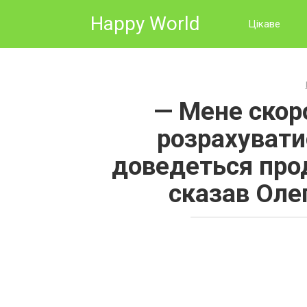
Skip
Happy World
to
Цікаве
content
— Мене скоро
розрахувати
доведеться про
сказав Оле