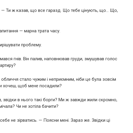
 — Ти ж казав, що все гаразд. Що тебе цінують, що… Що,
апитання — марна трата часу.
вирішувати проблему.
мався гнів. Він палив, наповнював груди, змушував голос
вартиру?
 обличчя стало чужим і неприємним, ніби це була зовсім
 Ти хочеш, щоб мене посадили?
, звідки в нього такі борги? Ми ж завжди жили скромно,
ічала? Чи не хотіла бачити?
бе не зірватись. — Поясни мені. Зараз же. Звідки ці