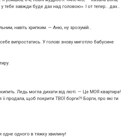
— у тебе завжди буде дах над головою». І от тепер… дах…
ьним, навіть хрипким. — Аню, ну зрозумій…
 себе випростатись. У голові знову миготіло бабусине
тиру.
і кипить. Ледь могла дихати від люті. — Це МОЯ квартира!
її продала, щоб покрити ТВОЇ борги?! Борги, про які ти
ти одне одного в тяжку хвилину!