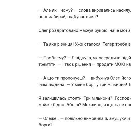
— Але як… чому? — слова виривались насилу.
чорт забирай, відбувається?!
Олег роздратовано махнув рукою, наче мої з
— Та яка різниця! Уже сталося. Тепер треба 
— Проблему? — Я відчула, як зсередини підій
тремтіти. — І твоє рішення — продати МОЮ к
— А що ти пропонуєш? — вибухнув Олег, його
інша людина. — У мене борг у три мільйони!
Я залишилась стояти. Три мільйони?! Господи
майже бідно. Або ні? Можливо, я щось не пом
— Олеже… — повільно вимовила я, змушуючи се
борги?