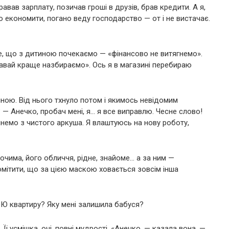
равав зарплату, позичав гроші в друзів, брав кредити. А я,
ію економити, погано веду господарство — от і не вистачає.
е, що з дитиною почекаємо — «фінансово не витягнемо».
авай краще назбираємо». Ось я в магазині перебираю
мною. Від нього тхнуло потом і якимось невідомим
? — Анечко, пробач мені, я… я все виправлю. Чесне слово!
чнемо з чистого аркуша. Я влаштуюсь на нову роботу,
очима, його обличчя, рідне, знайоме… а за ним —
омітити, що за цією маскою ховається зовсім інша
Ю квартиру? Яку мені залишила бабуся?
ї усмішка, очі, повні мудрості. «Анечко, — казала вона, —