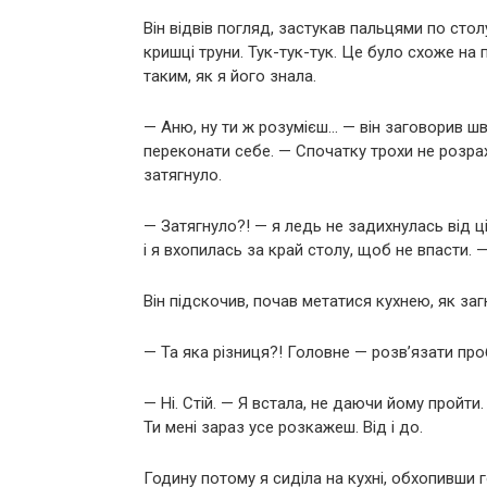
Він відвів погляд, застукав пальцями по стол
кришці труни. Тук-тук-тук. Це було схоже н
таким, як я його знала.
— Аню, ну ти ж розумієш… — він заговорив шв
переконати себе. — Спочатку трохи не розраху
затягнуло.
— Затягнуло?! — я ледь не задихнулась від ці
і я вхопилась за край столу, щоб не впасти. 
Він підскочив, почав метатися кухнею, як заг
— Та яка різниця?! Головне — розв’язати про
— Ні. Стій. — Я встала, не даючи йому пройти
Ти мені зараз усе розкажеш. Від і до.
Годину потому я сиділа на кухні, обхопивши г