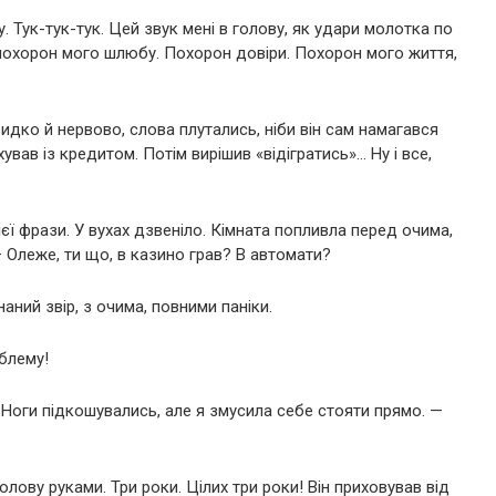
у. Тук-тук-тук. Цей звук мені в голову, як удари молотка по
а похорон мого шлюбу. Похорон довіри. Похорон мого життя,
идко й нервово, слова плутались, ніби він сам намагався
вав із кредитом. Потім вирішив «відігратись»… Ну і все,
єї фрази. У вухах дзвеніло. Кімната попливла перед очима,
— Олеже, ти що, в казино грав? В автомати?
наний звір, з очима, повними паніки.
блему!
. Ноги підкошувались, але я змусила себе стояти прямо. —
олову руками. Три роки. Цілих три роки! Він приховував від