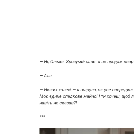
— Ні, Олеже. Зрозумій одне: я не продам квар
— Але…
— Ніяких «але»! — я відчула, як усе всередин
Моє єдине спадкове майно! І ти хочеш, щоб я ї
навіть не сказав?!
***