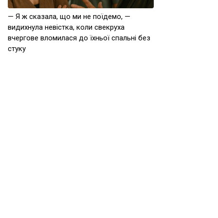
— Я ж сказала, що ми не поїдемо, —
видихнула невістка, коли свекруха
вчергове вломилася до їхньої спальні без
стуку