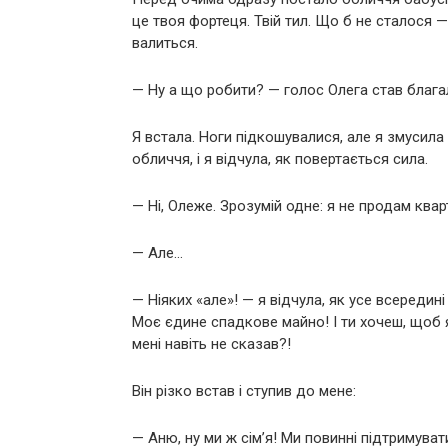
це твоя фортеця. Твій тил. Що б не сталося 
валиться.
— Ну а що робити? — голос Олега став благал
Я встала. Ноги підкошувалися, але я змусила
обличчя, і я відчула, як повертається сила.
— Ні, Олеже. Зрозумій одне: я не продам квар
— Але…
— Ніяких «але»! — я відчула, як усе всередин
Моє єдине спадкове майно! І ти хочеш, щоб я 
мені навіть не сказав?!
Він різко встав і ступив до мене:
— Аню, ну ми ж сім’я! Ми повинні підтримува