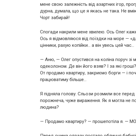
мене свою залежність від азартних ігор, прог
дурна, думала, що це я якась не така. Не вм
Чорт забирай!
Спогади накрили мене хвилею. Ось Олег каж
Ось я відмовляюся від поїздки на море — «д
цінники, рахую копійки… а він увесь цей час…
— Аню, — Олег опустився на коліна поруч зі 
одеколоном. Де він його взяв? І за які гроші
От продамо квартиру, закриємо борги — і по
працюватиму більше…
Я підняла голову. Сльози розмили все перед 
порожнеча, чуже вираження. Як я могла не п
людина?
— Продамо квартиру? — прошепотіла я. — МО
Перед очима одразу постало обличчя бабусі. Ї