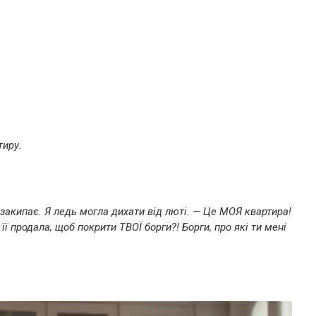
тиру.
і закипає. Я ледь могла дихати від люті. — Це МОЯ квартира!
ї продала, щоб покрити ТВОЇ борги?! Борги, про які ти мені