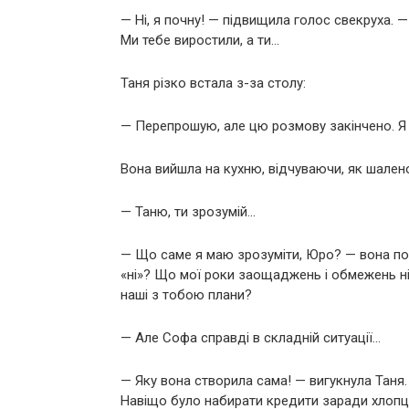
— Ні, я почну! — підвищила голос свекруха. 
Ми тебе виростили, а ти…
Таня різко встала з-за столу:
— Перепрошую, але цю розмову закінчено. Я 
Вона вийшла на кухню, відчуваючи, як шален
— Таню, ти зрозумій…
— Що саме я маю зрозуміти, Юро? — вона по
«ні»? Що мої роки заощаджень і обмежень ніч
наші з тобою плани?
— Але Софа справді в складній ситуації…
— Яку вона створила сама! — вигукнула Таня.
Навіщо було набирати кредити заради хлопця