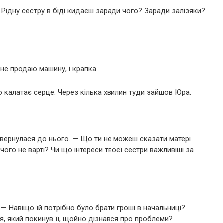
— Рідну сестру в біді кидаєш заради чого? Заради залізяки?
не продаю машину, і крапка.
о калатає серце. Через кілька хвилин туди зайшов Юра.
вернулася до нього. — Що ти не можеш сказати матері
ого не варті? Чи що інтереси твоєї сестри важливіші за
 — Навіщо їй потрібно було брати гроші в начальниці?
, який покинув її, щойно дізнався про проблеми?