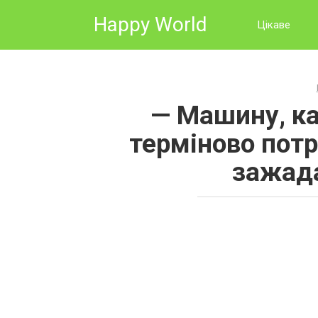
Skip
Happy World
to
Цікаве
content
— Машину, ка
терміново потр
зажада