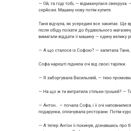
— Ой, та годі тобі, — відмахнулася свекруха
серйозні. Машину нову потім купите.
Таня відчула, як усередині все закипає. Ще 
після обіду поїхати до будівельного магазин
вимагали віддати її машину — єдину велику рі
— А що сталося із Софою? — запитала Таня, 
Софа нарешті підняла очі від своєї тарілки.
— Я заборгувала Васильєвій, — тихо промовила
— На що ж ти витратила стільки грошей? — Т
— Антон… — почала Софа, і її очі наповнилися 
подарунки, оплачувала ресторани. Потім кур
— А тепер Антон її покинув, дізнавшись про б