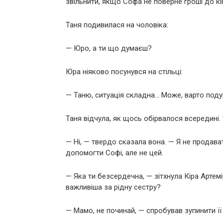
звільнити, якщо Софа не поверне гроші до кі
Таня подивилася на чоловіка:
— Юро, а ти що думаєш?
Юра ніяково посунувся на стільці:
— Таню, ситуація складна… Може, варто под
Таня відчула, як щось обірвалося всередині. Ч
— Ні, — твердо сказала вона. — Я не продав
допомогти Софі, але не цей.
— Яка ти безсердечна, — зітхнула Кіра Арте
важливіша за рідну сестру?
— Мамо, не починай, — спробував зупинити її