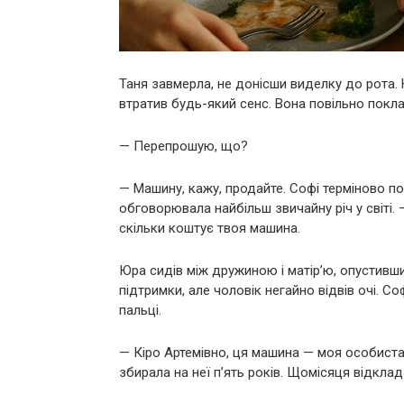
Таня завмерла, не донісши виделку до рота. 
втратив будь-який сенс. Вона повільно поклал
— Перепрошую, що?
— Машину, кажу, продайте. Софі терміново пот
обговорювала найбільш звичайну річ у світі. 
скільки коштує твоя машина.
Юра сидів між дружиною і матір’ю, опустивши
підтримки, але чоловік негайно відвів очі. Со
пальці.
— Кіро Артемівно, ця машина — моя особиста 
збирала на неї п’ять років. Щомісяця відкла