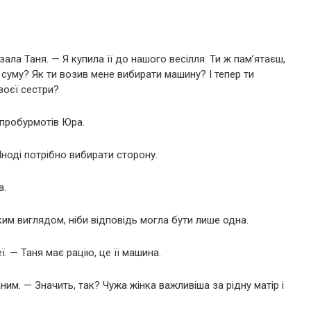
ала Таня. — Я купила її до нашого весілля. Ти ж пам’ятаєш,
 суму? Як ти возив мене вибирати машину? І тепер ти
воєї сестри?
 пробурмотів Юра.
Іноді потрібно вибирати сторону.
а.
им виглядом, ніби відповідь могла бути лише одна.
ї. — Таня має рацію, це її машина.
им. — Значить, так? Чужа жінка важливіша за рідну матір і