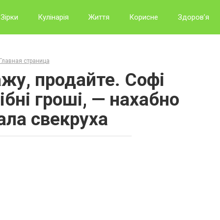
Зірки
Кулінарія
Життя
Корисне
Здоров’я
Главная страница
жу, продайте. Софі
ібні гроші, — нахабно
ла свекруха