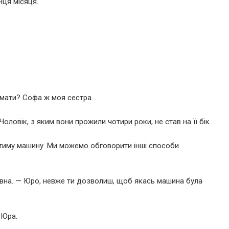
нця місяця.
умати? Софа ж моя сестра…
оловік, з яким вони прожили чотири роки, не став на її бік.
атиму машину. Ми можемо обговорити інші способи
мівна. — Юро, невже ти дозволиш, щоб якась машина була
 Юра.