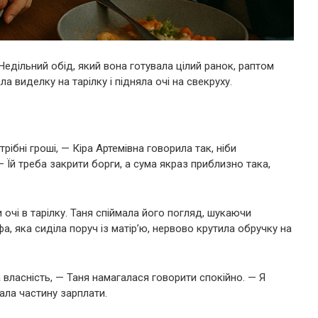
Недільний обід, який вона готувала цілий ранок, раптом
а виделку на тарілку і підняла очі на свекруху.
рібні гроші, — Кіра Артемівна говорила так, ніби
— Їй треба закрити борги, а сума якраз приблизно така,
 очі в тарілку. Таня спіймала його погляд, шукаючи
фа, яка сиділа поруч із матір’ю, нервово крутила обручку на
власність, — Таня намагалася говорити спокійно. — Я
дала частину зарплати.