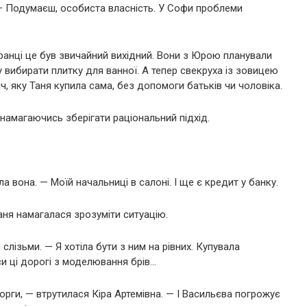
. — Подумаєш, особиста власність. У Софи проблеми
вранці це був звичайний вихідний. Вони з Юрою планували
у вибирати плитку для ванної. А тепер свекруха із зовицею
ч, яку Таня купила сама, без допомоги батьків чи чоловіка.
намагаючись зберігати раціональний підхід.
 вона. — Моїй начальниці в салоні. І ще є кредит у банку.
аня намагалася зрозуміти ситуацію.
слізьми. — Я хотіла бути з ним на рівних. Купувала
си ці дорогі з моделювання брів…
орги, — втрутилася Кіра Артемівна. — І Васильєва погрожує