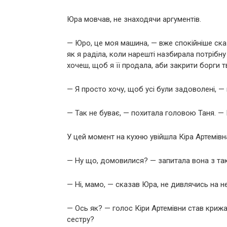
Юра мовчав, не знаходячи аргументів.
— Юро, це моя машина, — вже спокійніше сказ
як я раділа, коли нарешті назбирала потрібну
хочеш, щоб я її продала, аби закрити борги т
— Я просто хочу, щоб усі були задоволені, —
— Так не буває, — похитала головою Таня. — 
У цей момент на кухню увійшла Кіра Артемівн
— Ну що, домовилися? — запитала вона з так
— Ні, мамо, — сказав Юра, не дивлячись на не
— Ось як? — голос Кіри Артемівни став крижан
сестру?