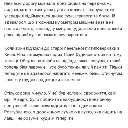
Ніна всю дорогу мовчала. Вона сиділа на передньому
сидінні, міцно стиснувши руки на колінах, і відчувала, як
усередині підіймається дивна суміш тривоги та болю. Їй
здавалося, що з кожним кілометром машина везе її не
просто в місто, а назад, у минуле, туди, звідки вона стільки
років відчайдушно намагалася вирватися.
Коли вони під’їхали до старої панельної п’ятиповерхівки в
Києві, Ніна затамувала подих. Сірий будинок стояв на тому
ж місці. Облуплена фарба на під’їзді, іржаві поручні, старий
тополь біля лавочки – усе було таким, як у її пам’яті. Тільки
тепер усе це здавалося набагато меншим, більш стиснутим.
І все ж у грудях зрадницьки защеміло.
Стільки років минуло. У неї був чоловік, своє життя, свої
мрії. А варто було побачити цей будинок, і вона знову
відчула себе тією вісімнадцятирічною дівчинкою.
Розгубленою, з дорожньою сумкою в руках, яка сидить на
лавці і не розуміє, куди їй тепер іти.