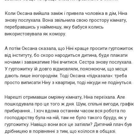
Коли Оксана вийшла заміж і привела чоловіка в дім, Ніна
знову послухала. Вона звільнила свою простору кімнату,
перебравшись у найменшу, яку бабуся колись
використовувала як комору.
А потім Оксана сказала, що Ніні краще просити гуртожиток
від інституту, бо скоро народиться дитина, буде плакати
ночами і заважатиме Ніні вчитися. Сестра знову послухала.
У гуртожитку їй довго відмовляли, пояснюючи, що місця
дають лише іногороднім. Тоді Оксана «підказала»: треба
просто виписати Ніну з квартири, тоді нікуди не подінуться.
Нарешті отримавши омріяну кімнату, Ніна переїхала. Але
пошкодувала про це того ж дня. Шум, спільні вигоди, графік
прибирання… І хоч вдома останнім часом вся робота по
господарству була на ній, там не було такого бруду, як у
гуртожитку. Навіщо вони все це затіяли? Дитячий плач був
дрібницею в порівнянні з тим, що коїлося в общазі.