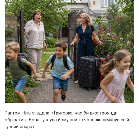
Раптом Ніна згадала: «Григорію, час би вже троянди
обрізати!». Вона гукнула йому вниз, і чоловік вимкнув свій
гучний апарат.