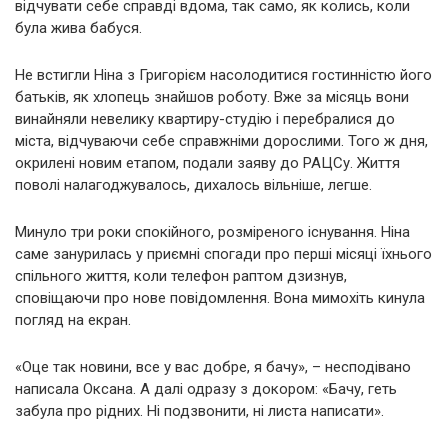
відчувати себе справді вдома, так само, як колись, коли
була жива бабуся.
Не встигли Ніна з Григорієм насолодитися гостинністю його
батьків, як хлопець знайшов роботу. Вже за місяць вони
винайняли невелику квартиру-студію і перебралися до
міста, відчуваючи себе справжніми дорослими. Того ж дня,
окрилені новим етапом, подали заяву до РАЦСу. Життя
поволі налагоджувалось, дихалось вільніше, легше.
Минуло три роки спокійного, розміреного існування. Ніна
саме занурилась у приємні спогади про перші місяці їхнього
спільного життя, коли телефон раптом дзизнув,
сповіщаючи про нове повідомлення. Вона мимохіть кинула
погляд на екран.
«Оце так новини, все у вас добре, я бачу», – несподівано
написала Оксана. А далі одразу з докором: «Бачу, геть
забула про рідних. Ні подзвонити, ні листа написати».