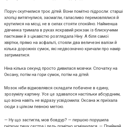
Поруч скупчилися троє дітей. Вони помітно підросли: старші
хлопці витягнулися, засмагли, галасливо перемовлялися й
крутилися на місці, не в силах стояти спокійно. Найменша
дівчинка тримала в руках яскравий рюкзак із блискучими
паєтками й з цікавістю розглядала Ніну. А біля самої
хвіртки, прямо на асфальті, стояли два величезні валізи й
кілька дорожніх сумок, які недвозначно кричали про намір
затриматися.
Ніна кілька секунд просто дивилася мовчки. Спочатку на
Оксану, потім на гори сумок, потім на дітей.
Мозок ніби відмовлявся складати побачене в єдину,
зрозумілу картину. Усе це здавалося настільки абсурдним,
що вона навіть не відразу усвідомила: Оксана ж приїхала
сюди з цілком певною метою.
— Ну що застигла, мов бовдур? — першою порушила
гнітючу тишу сестра і ледь помітно усміхнулася. — Приймай