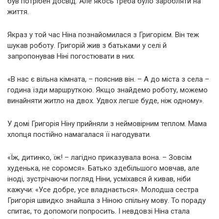
був потрібен досвід. Але якось треба було заробляти на
життя.
Якраз у той час Ніна познайомилася з Григорієм. Він теж
шукав роботу. Григорій жив з батьками у селі й
запропонував Ніні погостювати в них.
«В нас є вільна кімната, – пояснив він. – А до міста з села –
година їзди маршруткою. Якщо знайдемо роботу, можемо
винайняти житло на двох. Удвох легше буде, ніж одному».
У домі Григорія Ніну прийняли з неймовірним теплом. Мама
хлопця постійно намагалася її нагодувати.
«Їж, дитинко, їж! – лагідно приказувала вона. – Зовсім
худенька, не соромся». Батько здебільшого мовчав, але
іноді, зустрічаючи погляд Ніни, усміхався й кивав, ніби
кажучи: «Усе добре, усе владнається». Молодша сестра
Григорія швидко знайшла з Ніною спільну мову. То пораду
спитає, то допомоги попросить. І невдовзі Ніна стала