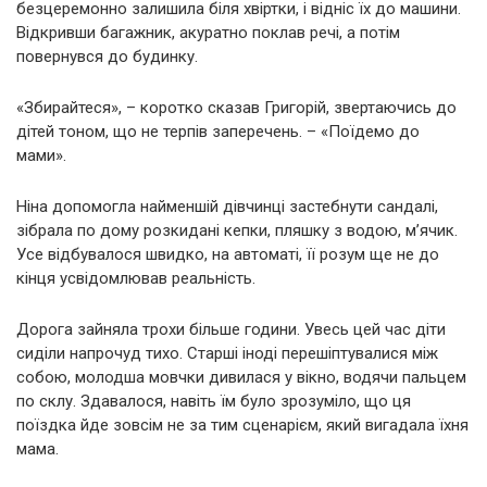
безцеремонно залишила біля хвіртки, і відніс їх до машини.
Відкривши багажник, акуратно поклав речі, а потім
повернувся до будинку.
«Збирайтеся», – коротко сказав Григорій, звертаючись до
дітей тоном, що не терпів заперечень. – «Поїдемо до
мами».
Ніна допомогла найменшій дівчинці застебнути сандалі,
зібрала по дому розкидані кепки, пляшку з водою, м’ячик.
Усе відбувалося швидко, на автоматі, її розум ще не до
кінця усвідомлював реальність.
Дорога зайняла трохи більше години. Увесь цей час діти
сиділи напрочуд тихо. Старші іноді перешіптувалися між
собою, молодша мовчки дивилася у вікно, водячи пальцем
по склу. Здавалося, навіть їм було зрозуміло, що ця
поїздка йде зовсім не за тим сценарієм, який вигадала їхня
мама.