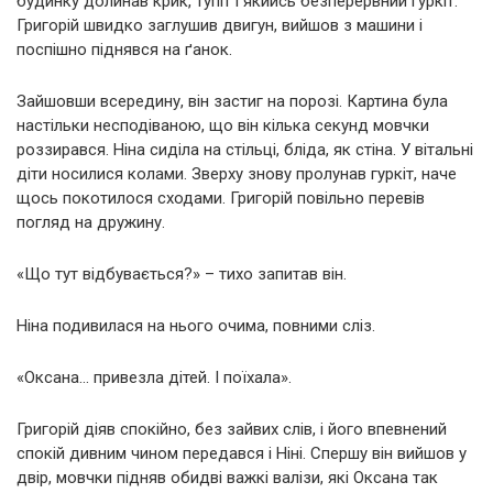
будинку долинав крик, тупіт і якийсь безперервний гуркіт.
Григорій швидко заглушив двигун, вийшов з машини і
поспішно піднявся на ґанок.
Зайшовши всередину, він застиг на порозі. Картина була
настільки несподіваною, що він кілька секунд мовчки
роззирався. Ніна сиділа на стільці, бліда, як стіна. У вітальні
діти носилися колами. Зверху знову пролунав гуркіт, наче
щось покотилося сходами. Григорій повільно перевів
погляд на дружину.
«Що тут відбувається?» – тихо запитав він.
Ніна подивилася на нього очима, повними сліз.
«Оксана… привезла дітей. І поїхала».
Григорій діяв спокійно, без зайвих слів, і його впевнений
спокій дивним чином передався і Ніні. Спершу він вийшов у
двір, мовчки підняв обидві важкі валізи, які Оксана так