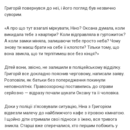
Григорій повернувся до неї, і його погляд був незвично
суворим.
«А про що тут взагалі міркувати, Ніно? Оксана думала, коли
викидала тебе з квартири? Коли відправляла в гуртожиток?
А коли замки міняла, залишаючи тебе просто неба? Чому
знову ти маєш брати на себе її клопоти? Тільки тому, що
вона звикла, що ти терпітимеш все без кінця?»
Дітей вони, звісно, не залишили в поліцейському відділку.
Григорій все докладно пояснив черговому, написали заяву.
Розповіли, як батьки без попередження покинули
неповнолітніх. Правоохоронці поставились до справи
серйозно — відразу почали шукати Оксану та її чоловіка.
Доки у поліції з’ясовували ситуацію, Ніна з Григорієм
відвезли малечу до найближчого кафе з ігровою кімнатою.
І щойно діти отримали свої підноси з їжею, вся тривога
зникла. Старші вже сперечалися, хто першим побіжить у