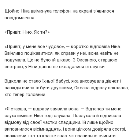
Щойно Ніна ввімкнула телефон, на екрані з’явилося
повідомлення.
«Привіт, Ніно. Як ти?»
«Привіт, у мене все чудово», — коротко відповіла Ніна.
Ввічливо поцікавитися, як справи у неї, вона навіть не
подумала. Це не було їй цікаво. З Оксаною, старшою
сестрою, у Ніни давно не складалися стосунки.
Відколи не стало їхньої бабусі, яка виховувала дівчат і
завжди вчила їх бути дружними, Оксана відразу показала,
хто тепер головний.
«Я старша, — відразу заявила вона. — Відтепер ти мене
слухатимеш». Ніна тоді слухала. Послухала й підписала
відмову від своєї частки спадщини. Їй лише щойно
виповнилося вісімнадцять, і вона цілком довіряла сестрі,
вважаючи, що та краще знає, як правильно вчинити.