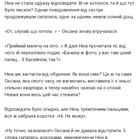
Ніна не стала одразу відповідати. Їй не хотілося, та й що тут
було писати? Однак повідомлення від сестри
продовжували сипатися, одне за одним, немов осінній дощ.
«От, слухай, що хотіла…» – Оксана знову втручалася.
«Приймай малечу на літо…» А далі Ніна прочитала те, від
чого їй перехопило подих: «Бачила ж фото, у вас там цілий
палац… З басейном, так?»
Ніна аж застигла від обурення. Як вона сміє? Це ж та сама
Оксана, яка свого часу, не вагаючись, виставила її з їхньої
спільної квартири, а тепер нахабно зазіхає на її спокій.
Невже вона весь цей час стежила?
Відповідати було огидно, але Ніна, тремтячими пальцями,
все ж набрала коротке: «Ні. Не можу».
«Ну точно зазналася!» Оксана й не думала відступати. Її
слова сипались докорами, звинувачуючи Ніну в