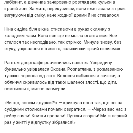
лабіринт, а дівчинка зачаровано розглядала кульки в
ігровій зоні. За мить, перекусивши, вони вже гасали з гірки,
вигукуючи від сміху, наче жодної драми й не ставалося.
Ніна сиділа біля вікна, стискаючи в руках склянку з
холодним чаєм. Вона все ще не могла оговтатися. Все
сталося так несподівано, так стрімко. Минуле знову, без
стуку, увірвалося в її життя, залишивши гіркий післясмак.
Раптом двері кафе розчинились навстіж. Усередину
буквально увірвалася Оксана. Розпатлана, з розмазаною
тушшю, червона від люті. Волосся вибилося з зачіски, а
обличчя скривилось від такої шаленої злості, що діти,
помітивши її, миттю завмерли.
«Ви що, зовсім здуріли?!» — крикнула вона так, що всі за
сусідніми столиками почали озиратися. — «Через вас нас з
рейсу зняли! Квитки пропали! Путівки згоріли! Ми ж перший
раз у житті у відпустку зібралися!»