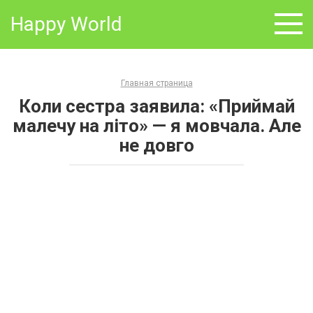
Skip
Happy World
to
content
Главная страница
Коли сестра заявила: «Приймай
малечу на літо» — я мовчала. Але
не довго