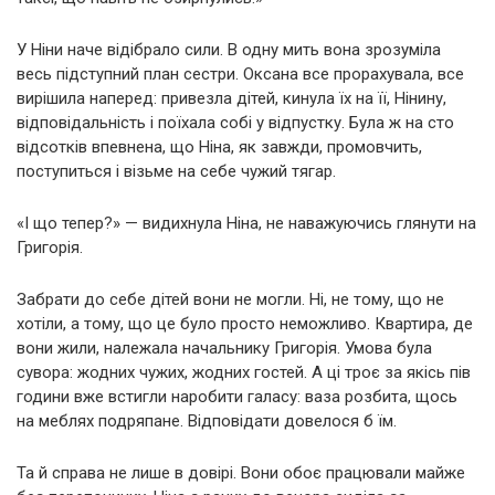
У Ніни наче відібрало сили. В одну мить вона зрозуміла
весь підступний план сестри. Оксана все прорахувала, все
вирішила наперед: привезла дітей, кинула їх на її, Нінину,
відповідальність і поїхала собі у відпустку. Була ж на сто
відсотків впевнена, що Ніна, як завжди, промовчить,
поступиться і візьме на себе чужий тягар.
«І що тепер?» — видихнула Ніна, не наважуючись глянути на
Григорія.
Забрати до себе дітей вони не могли. Ні, не тому, що не
хотіли, а тому, що це було просто неможливо. Квартира, де
вони жили, належала начальнику Григорія. Умова була
сувора: жодних чужих, жодних гостей. А ці троє за якісь пів
години вже встигли наробити галасу: ваза розбита, щось
на меблях подряпане. Відповідати довелося б їм.
Та й справа не лише в довірі. Вони обоє працювали майже