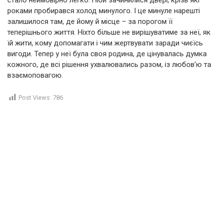
стало неймовірно легко. Ніби зачинилися двері, крізь які
роками пробирався холод минулого. І це минуле нарешті
залишилося там, де йому й місце – за порогом її
теперішнього життя. Ніхто більше не вирішуватиме за неї, як
їй жити, кому допомагати і чим жертвувати заради чиєїсь
вигоди. Тепер у неї була своя родина, де цінувалась думка
кожного, де всі рішення ухвалювались разом, із любов’ю та
взаємоповагою.
Post Views:
786