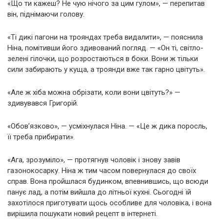
«Що ти кажеш? Не чую нічого за цим гулом», — перепитав
він, піднімаючи голову.
«Ті дикі пагони на трояндах треба видалити», — пояснила
Ніна, помітивши його здивований погляд. — «Он ті, світло-
зелені гілочки, що розростаються в боки. Вони ж тільки
сили забирають у куща, а троянди вже так гарно цвітуть».
«Але ж хіба можна обрізати, коли вони цвітуть?» —
здивувався Григорій.
«Обов’язково», — усміхнулася Ніна. — «Це ж дика поросль,
її треба прибирати».
«Ага, зрозуміло», — протягнув чоловік і знову завів
газонокосарку. Ніна ж тим часом повернулася до своїх
справ. Вона пройшлася будинком, впевнившись, що всюди
панує лад, а потім вийшла до літньої кухні. Сьогодні їй
захотілося приготувати щось особливе для чоловіка, і вона
вирішила пошукати новий рецепт в інтернеті.