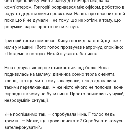
без перепочинку. Ніна з ранку до вечора сиділа за
комп’ютером, Григорій розривався між офісом, роботою в
саду та додатковими проєктами. Навіть про власних дітей
поки що й не думали – не тому, що не хотіли, а тому, що
розуміли: зараз просто не витягнуть.
Григорій трохи помовчав. Кинув погляд на дітей, що вже
нили у машині, і його голос прозвучав напрочуд спокійно:
«Поїдемо в поліцію. Нехай шукають батьків».
Ніна відчула, як серце стискається від болю. Вона
подивилась на малечу: дівчинка сонно терла оченята,
хлопці, що ще мить тому галасували, тепер здавалися
такими переляканими. Їм же ніхто нічого не пояснив, вони
справді ні в чому не були винні. Просто опинились у чужій,
незрозумілій ситуації.
«Не поспішаймо так, — спробувала Ніна, її голос ледь
тремтів. — Може, ще трохи почекати? Спробувати комусь
зателефонувати?»