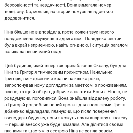
безсовісності та невдячності. Вона вимагала номер
телефону, бо, мовляв, на старий чомусь не вдається
додзвонитися.
Ніна більше не відповідала, проте кожен звук нового
повідомлення змушував її здригатися. Поведінка сестри
була вкрай неприємною, навіть огидною, і ситуація загалом
залишала неприємний осад.
Цей будинок, який тепер так приваблював Оксану, був для
Ніни та Григорія тимчасовим прихистком. Начальник
Григорія, виїжджаючи з країни на кілька років,
запропонував йому доглядати за маєтком, з проживанням,
звісно, та ще й обіцяв добряче заплатити. Вони з Ніною, не
роздумуючи, погодилися. Вона знайшла віддалену роботу,
а Григорій розробляв новий проєкт для своєї фірми. Гроші
дбайливо відкладали, плануючи, що після повернення
господарів будинку, вони зможуть взяти квартиру в іпотеку
— перший внесок уже буде чималим. Але ділитися своїми
планами та щастям із сестрою Ніна не хотіла зовсім.