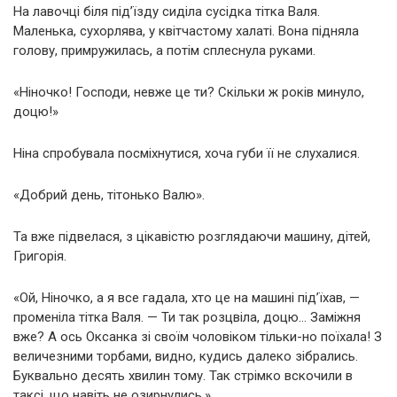
На лавочці біля під’їзду сиділа сусідка тітка Валя.
Маленька, сухорлява, у квітчастому халаті. Вона підняла
голову, примружилась, а потім сплеснула руками.
«Ніночко! Господи, невже це ти? Скільки ж років минуло,
доцю!»
Ніна спробувала посміхнутися, хоча губи її не слухалися.
«Добрий день, тітонько Валю».
Та вже підвелася, з цікавістю розглядаючи машину, дітей,
Григорія.
«Ой, Ніночко, а я все гадала, хто це на машині під’їхав, —
променіла тітка Валя. — Ти так розцвіла, доцю… Заміжня
вже? А ось Оксанка зі своїм чоловіком тільки-но поїхала! З
величезними торбами, видно, кудись далеко зібрались.
Буквально десять хвилин тому. Так стрімко вскочили в
таксі, що навіть не озирнулись.»