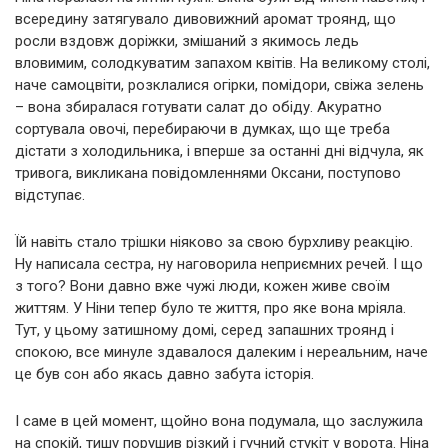
всередину затягувало дивовижний аромат троянд, що
росли вздовж доріжки, змішаний з якимось ледь
вловимим, солодкуватим запахом квітів. На великому столі,
наче самоцвіти, розклалися огірки, помідори, свіжа зелень
– вона збиралася готувати салат до обіду. Акуратно
сортувала овочі, перебираючи в думках, що ще треба
дістати з холодильника, і вперше за останні дні відчула, як
тривога, викликана повідомленнями Оксани, поступово
відступає.
Їй навіть стало трішки ніяково за свою бурхливу реакцію.
Ну написала сестра, ну наговорила неприємних речей. І що
з того? Вони давно вже чужі люди, кожен живе своїм
життям. У Ніни тепер було те життя, про яке вона мріяла.
Тут, у цьому затишному домі, серед запашних троянд і
спокою, все минуле здавалося далеким і нереальним, наче
це був сон або якась давно забута історія.
І саме в цей момент, щойно вона подумала, що заслужила
на спокій, тишу порушив різкий і гучний стукіт у ворота. Ніна