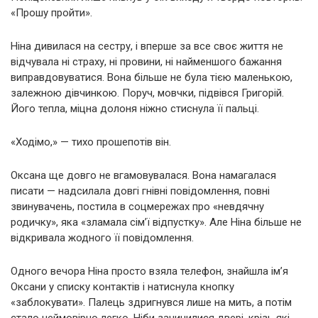
«Прошу пройти».
Ніна дивилася на сестру, і вперше за все своє життя не
відчувала ні страху, ні провини, ні найменшого бажання
виправдовуватися. Вона більше не була тією маленькою,
залежною дівчинкою. Поруч, мовчки, підвівся Григорій.
Його тепла, міцна долоня ніжно стиснула її пальці.
«Ходімо,» — тихо прошепотів він.
Оксана ще довго не вгамовувалася. Вона намагалася
писати — надсилала довгі гнівні повідомлення, повні
звинувачень, постила в соцмережах про «невдячну
родичку», яка «зламала сім’ї відпустку». Але Ніна більше не
відкривала жодного її повідомлення.
Одного вечора Ніна просто взяла телефон, знайшла ім’я
Оксани у списку контактів і натиснула кнопку
«заблокувати». Палець здригнувся лише на мить, а потім