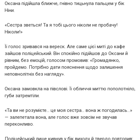
Оксана підійшла ближче, гнівно тицьнула пальцем у бік
Ніни.
«Сестра зветься! Та я тобі цього ніколи не пробачу!
Ніколи!»
Її голос зривався на вереск. Але саме цієї миті до кафе
зайшов поліцейський. Він спокійно підійшов до Оксани й
рівним, без емоцій, голосом промовив: «Громадянко,
пройдемо. Потрібно дати пояснення щодо залишення
неповнолітніх без нагляду».
Оксана замовкла на півслові. Її обличчя миттю пополотніло,
губи затремтіли.
«Та ви не розумієте… це моя сестра… вона ж погодилась…»
— залепетала вона, але голос вже зовсім не звучав
переконливо.
Поліцейський лише кивнув у бік виходу й твердо повторив: