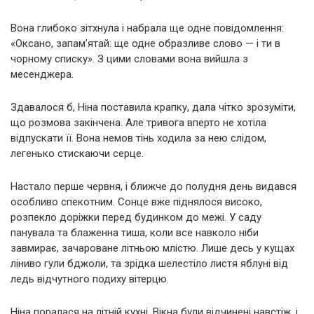
Вона глибоко зітхнула і набрала ще одне повідомлення:
«Оксано, запам’ятай: ще одне образливе слово — і ти в
чорному списку». З цими словами вона вийшла з
месенджера.
Здавалося б, Ніна поставила крапку, дала чітко зрозуміти,
що розмова закінчена. Але тривога вперто не хотіла
відпускати її. Вона немов тінь ходила за нею слідом,
легенько стискаючи серце.
Настало перше червня, і ближче до полудня день видався
особливо спекотним. Сонце вже піднялося високо,
розпекло доріжки перед будинком до межі. У саду
панувала та блаженна тиша, коли все навколо ніби
завмирає, зачароване літньою млістю. Лише десь у кущах
ліниво гули бджоли, та зрідка шелестіло листя яблуні від
ледь відчутного подиху вітерцю.
Ніна поралася на літній кухні. Вікна були відчинені навстіж, і