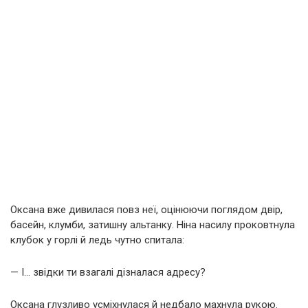
Оксана вже дивилася повз неї, оцінюючи поглядом двір,
басейн, клумби, затишну альтанку. Ніна насилу проковтнула
клубок у горлі й ледь чутно спитала:
— І… звідки ти взагалі дізналася адресу?
Оксана глузливо усміхнулася й недбало махнула рукою.