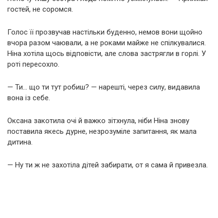
гостей, не соромся.
Голос її прозвучав настільки буденно, немов вони щойно
вчора разом чаювали, а не роками майже не спілкувалися.
Ніна хотіла щось відповісти, але слова застрягли в горлі. У
роті пересохло.
— Ти… що ти тут робиш? — нарешті, через силу, видавила
вона із себе.
Оксана закотила очі й важко зітхнула, ніби Ніна знову
поставила якесь дурне, незрозуміле запитання, як мала
дитина.
— Ну ти ж не захотіла дітей забирати, от я сама й привезла.