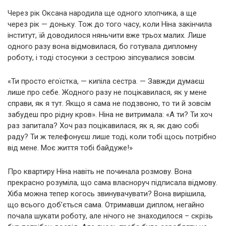
Через рік Оксана народила ще одного хлопчика, а ще
через рік — доньку. Тож до того часу, коли Ніна закінчила
інститут, їй доводилося няньчити вже трьох малих. Лише
одного разу вона відмовилася, бо готувала дипломну
роботу, і тоді стосунки з сестрою зіпсувалися зовсім.
«Ти просто егоїстка, — кипіла сестра. — Завжди думаєш
лише про себе. Жодного разу не поцікавилася, як у мене
справи, як я тут. Якщо я сама не подзвоню, то ти й зовсім
забудеш про рідну кров». Ніна не витримала: «А ти? Ти хоч
раз запитала? Хоч раз поцікавилася, як я, як даю собі
раду? Ти ж телефонуєш лише тоді, коли тобі щось потрібно
від мене. Моє життя тобі байдуже!»
Про квартиру Ніна навіть не починала розмову. Вона
прекрасно розуміла, що сама власноруч підписала відмову.
Хіба можна тепер когось звинувачувати? Вона вирішила,
що всього доб’ється сама. Отримавши диплом, негайно
почала шукати роботу, але нічого не знаходилося – скрізь