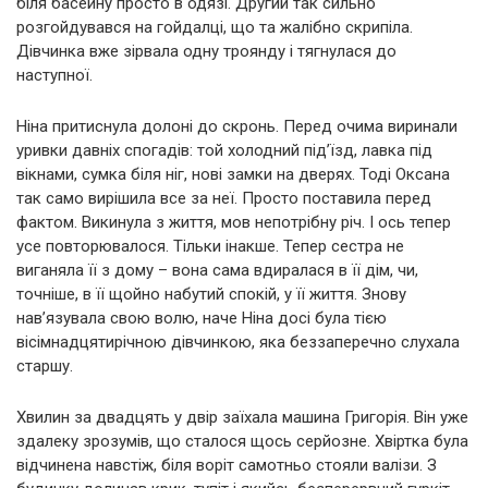
біля басейну просто в одязі. Другий так сильно
розгойдувався на гойдалці, що та жалібно скрипіла.
Дівчинка вже зірвала одну троянду і тягнулася до
наступної.
Ніна притиснула долоні до скронь. Перед очима виринали
уривки давніх спогадів: той холодний під’їзд, лавка під
вікнами, сумка біля ніг, нові замки на дверях. Тоді Оксана
так само вирішила все за неї. Просто поставила перед
фактом. Викинула з життя, мов непотрібну річ. І ось тепер
усе повторювалося. Тільки інакше. Тепер сестра не
виганяла її з дому – вона сама вдиралася в її дім, чи,
точніше, в її щойно набутий спокій, у її життя. Знову
нав’язувала свою волю, наче Ніна досі була тією
вісімнадцятирічною дівчинкою, яка беззаперечно слухала
старшу.
Хвилин за двадцять у двір заїхала машина Григорія. Він уже
здалеку зрозумів, що сталося щось серйозне. Хвіртка була
відчинена навстіж, біля воріт самотньо стояли валізи. З