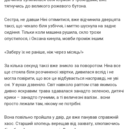
тягнучись до великого рожевого бутона.
Сестра, не давши Ніні отямитися, вже відчинила дверцята
таксі, що чекало біля узбіччя, і миттю шуснула на заднє
сидіння. Тільки коли машина рушила, скло трохи
опустилося, і Оксана кинула, мовби проміж іншим:
«Заберу їх не раніше, ніж через місяць!»
За кілька секунд таксі вже зникло за поворотом. Ніна все
ще стояла біля розчиненої хвіртки, дивилася вслід і не
могла повірити, що все це відбувається насправді, не уві
сні. У вухах дзвеніло. Світ навколо раптом став якимось
дивно яскравим: трава здавалася занадто зеленою, дитячі
крики – занадто гучними, а ті величезні валізи… вони
просто лежали там, нікому не потрібні.
Вона повільно пройшла у двір, де вже панував справжній
хаос. Старший хлопець верещав від захвату, хлюпаючись