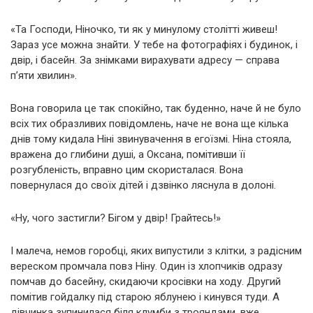
«Та Господи, Ніночко, ти як у минулому столітті живеш!
Зараз усе можна знайти. У тебе на фотографіях і будинок, і
двір, і басейн. За знімками вирахувати адресу — справа
п’яти хвилин».
Вона говорила це так спокійно, так буденно, наче й не було
всіх тих образливих повідомлень, наче не вона ще кілька
днів тому кидала Ніні звинувачення в егоїзмі. Ніна стояла,
вражена до глибини душі, а Оксана, помітивши її
розгубленість, вправно цим скористалася. Вона
повернулася до своїх дітей і дзвінко ляснула в долоні.
«Ну, чого застигли? Бігом у двір! Грайтесь!»
І малеча, немов горобці, яких випустили з клітки, з радісним
вереском промчала повз Ніну. Один із хлопчиків одразу
помчав до басейну, скидаючи кросівки на ходу. Другий
помітив гойдалку під старою яблунею і кинувся туди. А
дівчинка зупинилася біля клумби з трояндами, вже