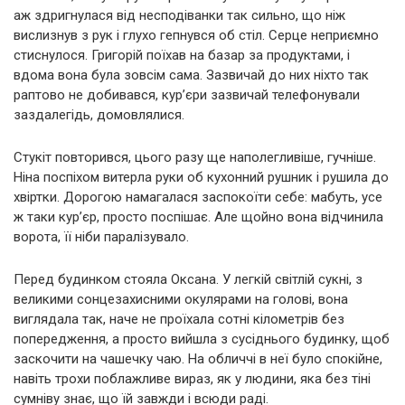
аж здригнулася від несподіванки так сильно, що ніж
вислизнув з рук і глухо гепнувся об стіл. Серце неприємно
стиснулося. Григорій поїхав на базар за продуктами, і
вдома вона була зовсім сама. Зазвичай до них ніхто так
раптово не добивався, кур’єри зазвичай телефонували
заздалегідь, домовлялися.
Стукіт повторився, цього разу ще наполегливіше, гучніше.
Ніна поспіхом витерла руки об кухонний рушник і рушила до
хвіртки. Дорогою намагалася заспокоїти себе: мабуть, усе
ж таки кур’єр, просто поспішає. Але щойно вона відчинила
ворота, її ніби паралізувало.
Перед будинком стояла Оксана. У легкій світлій сукні, з
великими сонцезахисними окулярами на голові, вона
виглядала так, наче не проїхала сотні кілометрів без
попередження, а просто вийшла з сусіднього будинку, щоб
заскочити на чашечку чаю. На обличчі в неї було спокійне,
навіть трохи поблажливе вираз, як у людини, яка без тіні
сумніву знає, що їй завжди і всюди раді.