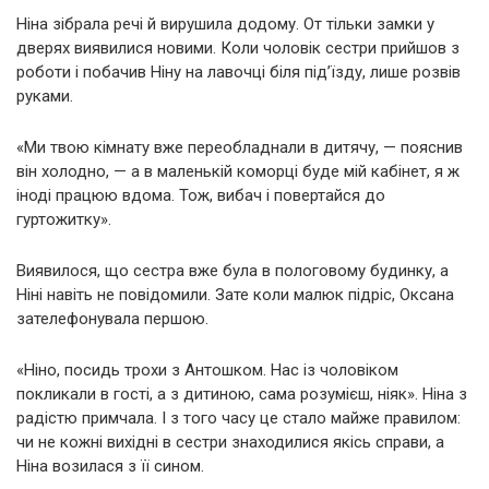
Ніна зібрала речі й вирушила додому. От тільки замки у
дверях виявилися новими. Коли чоловік сестри прийшов з
роботи і побачив Ніну на лавочці біля під’їзду, лише розвів
руками.
«Ми твою кімнату вже переобладнали в дитячу, — пояснив
він холодно, — а в маленькій коморці буде мій кабінет, я ж
іноді працюю вдома. Тож, вибач і повертайся до
гуртожитку».
Виявилося, що сестра вже була в пологовому будинку, а
Ніні навіть не повідомили. Зате коли малюк підріс, Оксана
зателефонувала першою.
«Ніно, посидь трохи з Антошком. Нас із чоловіком
покликали в гості, а з дитиною, сама розумієш, ніяк». Ніна з
радістю примчала. І з того часу це стало майже правилом:
чи не кожні вихідні в сестри знаходилися якісь справи, а
Ніна возилася з її сином.